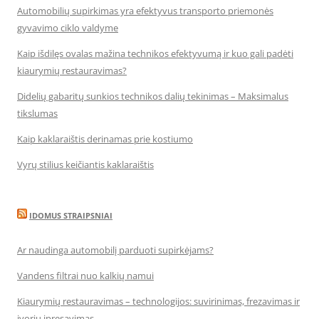
Automobilių supirkimas yra efektyvus transporto priemonės
gyvavimo ciklo valdyme
Kaip išdilęs ovalas mažina technikos efektyvumą ir kuo gali padėti
kiaurymių restauravimas?
Didelių gabaritų sunkios technikos dalių tekinimas – Maksimalus
tikslumas
Kaip kaklaraištis derinamas prie kostiumo
Vyrų stilius keičiantis kaklaraištis
IDOMUS STRAIPSNIAI
Ar naudinga automobilį parduoti supirkėjams?
Vandens filtrai nuo kalkių namui
Kiaurymių restauravimas – technologijos: suvirinimas, frezavimas ir
įvorių įpresavimas