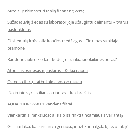
Auto supirkimas turi realią finansinę vertę
Sužadėtuvių žiedas su laboratorijoje užaugintu deimantu – tvarus
pasirinkimas
Ekstremalų krūvį atlaikančios medžiagos – Tiekimas sunkiajai
pramonei
Raudono aukso žiedai – kodėl jie traukia šiuolaikines poras?
Atbulinis osmosas ir paskirtis – Kokia nauda
Osmoso filtrų – atbulinio osmoso nauda
Išskirtinio vyrų stiliaus atributas – kaklaraištis
AQUAPHOR S550 P1 vandens filtrai
Vienkartiniai rankšluosčiai: kaip išsirinkti tinkamiausią variantą?
Geliniai lakai: kaip išsirinkti geriausią ir užtikrinti ilgalaikį rezultatą?