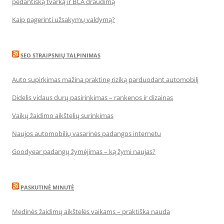
pedantišką tvarką ir BCA draudimą
Kaip pagerinti užsakymų valdymą?
SEO STRAIPSNIŲ TALPINIMAS
Auto supirkimas mažina praktinę riziką parduodant automobilį
Didelis vidaus durų pasirinkimas – rankenos ir dizainas
Vaikų žaidimo aikštelių surinkimas
Naujos automobilių vasarinės padangos internetu
Goodyear padangų žymėjimas – ką žymi naujas?
PASKUTINĖ MINUTĖ
Medinės žaidimų aikštelės vaikams – praktiška nauda