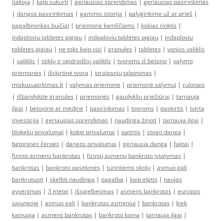
įtakoja
|
kaip sukurti
|
geriausias sprendimas
|
geriausias pasirinkimas
|
dangos pasirinkimas
|
gaminio istorija
|
palyginkime už ar prieš
|
pagalbininkas buičiai
|
priemonė kamščiams
|
kokias rinktis
|
indaploviu tabletes pigiau
|
indaploviu tabletes pigiau
|
indaploviu
tabletes pigiau
|
ne toks kaip visi
|
granules
|
tabletes
|
vonios valiklis
|
valiklis
|
stiklų ir veidrodžių valiklis
|
tvoroms iš betono
|
valymo
priemonės
|
išskirtinė tvora
|
straipsnių talpinimas
|
miskusupirkimas.lt
|
valymas priemone
|
priemonė valymui
|
rulonais
|
išbandykite granules
|
priemonės
|
gaudyklių priežiūrai
|
tarnauja
ilgai
|
betoninė ar medinė
|
pasirinkimas
|
tvoroms
|
paskirtis
|
tvirta
investicija
|
geriausias sprendimas
|
naudinga žinoti
|
tarnauja ilgai
|
blokelių privalumai
|
kokie privalumai
|
patirtis
|
stogo danga
|
betoninės čerpės
|
dangos privalumai
|
geriausia danga
|
faktai
|
fizinio asmens bankrotas
|
fizinių asmenų bankroto įstatymas
|
bankrotas
|
bankroto pasekmės
|
turintiems skolų
|
asmuo gali
bankrutuoti
|
skelbti naudinga
|
pagalba
|
kaip elgtis
|
naujas
gyvenimas
|
3 metai
|
išsigelbėjimas
|
asmens bankrotas
|
europos
sąjungoje
|
asmuo gali
|
bankrotas asmeniui
|
bankrotas
|
kiek
kainuoja
|
asmens bankrotas
|
bankroto kaina
|
tarnauja ilgai
|