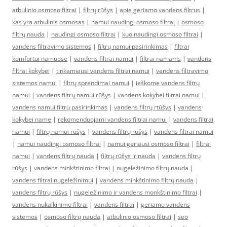
atbulinio osmoso filtrai
|
filtrų rūšys
|
apie geriamo vandens filtrus
|
kas yra atbulinis osmosas
|
namui naudingi osmoso filtrai
|
osmoso
filtrų nauda
|
naudingi osmoso filtrai
|
kuo naudingi osmoso filtrai
|
vandens filtravimo sistemos
|
filtrų namui pasirinkimas
|
filtrai
komfortui namuose
|
vandens filtrai namui
|
filtrai namams
|
vandens
filtrai kokybei
|
tinkamiausi vandens filtrai namui
|
vandens filtravimo
sistemos namui
|
filtrų sprendimai namui
|
ieškome vandens filtrų
namui
|
vandens filtrų namui rūšys
|
vandens kokybei filtrai namui
|
vandens namui filtrų pasirinkimas
|
vandens filtrų rtūšys
|
vandens
kokybei name
|
rekomenduojami vandens filtrai namui
|
vandens filtrai
namui
|
filtrų namui rūšys
|
vandens filtrų rūšys
|
vandens filtrai namui
|
namui naudingi osmoso filtrai
|
namui geriausi osmoso filtrai
|
filtrai
namui
|
vandens filtrų nauda
|
filtrų rūšys ir nauda
|
vandens filtrų
rūšys
|
vandens minkštinimo filtrai
|
nugeležinimo filtrų nauda
|
vandens filtrai nugeležinimui
|
vandens minkštinimo filtrų nauda
|
vandens filtrų rūšys
|
nugeležinimo ir vandens monkštinimo filtrai
|
vandens nukalkinimo filtrai
|
vandens filtrai
|
geriamo vandens
sistemos
|
osmoso filtrų nauda
|
atbulinio osmoso filtrai
|
seo