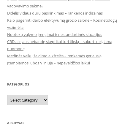
vadovavimo sėkmę?
Didelis vidaus durų pasirinkimas – rankenos ir dizainas
Kaip pagerinti darbo efektyvumą grožio salone – Kosmetologų
vežimėliai
Nuotekų valymo įrengimai ir nestandartinės situacijos
CBD aliejaus nebandę skeptikai turi tikslą – sukurti neigiamą
nuomonę
Medinės vaikų žaidimo aikštelės – renkamės geriausią
Įtempiamos lubos Vilniuje – nepavaldžios laikui
KATEGORIJOS
Kategorijos
ARCHYVAS