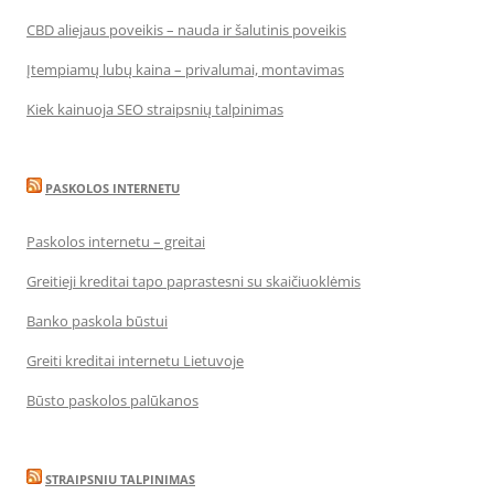
CBD aliejaus poveikis – nauda ir šalutinis poveikis
Įtempiamų lubų kaina – privalumai, montavimas
Kiek kainuoja SEO straipsnių talpinimas
PASKOLOS INTERNETU
Paskolos internetu – greitai
Greitieji kreditai tapo paprastesni su skaičiuoklėmis
Banko paskola būstui
Greiti kreditai internetu Lietuvoje
Būsto paskolos palūkanos
STRAIPSNIU TALPINIMAS