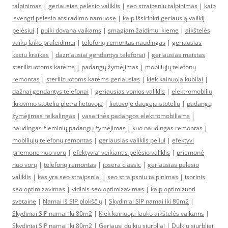
talpinimas
|
geriausias pelėsio valiklis
|
seo straipsniu talpinimas
|
kaip
isvengti pelesio atsiradimo namuose
|
kaip išsirinkti geriausią valiklį
pelėsiui
|
puiki dovana vaikams
|
smagiam žaidimui kieme
|
aikštelės
vaikų laiko praleidimui
|
telefonų remontas naudingas
|
geriausias
kaciu kraikas
|
dazniausiai gendantys telefonai
|
geriausias maistas
sterilizuotoms katėms
|
padangų žymėjimas
|
mobiliųjų telefonų
remontas
|
sterilizuotoms katėms geriausias
|
kiek kainuoja kubilai
|
dažnai gendantys telefonai
|
geriausias vonios valiklis
|
elektromobiliu
ikrovimo stoteliu pletra lietuvoje
|
lietuvoje daugeja stoteliu
|
padangų
žymėjimas reikalingas
|
vasarinės padangos elektromobiliams
|
naudingas žieminių padangų žymėjimas
|
kuo naudingas remontas
|
mobiliųjų telefonų remontas
|
geriausias valiklis peliui
|
efektyvi
priemone nuo voru
|
efektyviai veikiantis pelėsio valiklis
|
priemonė
nuo vorų
|
telefonų remontas
|
josera classic
|
geriausias pelesio
valiklis
|
kas yra seo straipsniai
|
seo straipsniu talpinimas
|
isorinis
seo optimizavimas
|
vidinis seo optimizavimas
|
kaip optimizuoti
svetaine
|
Namai iš SIP plokščių
|
Skydiniai SIP namai iki 80m2
|
Skydiniai SIP namai iki 80m2
|
Kiek kainuoja lauko aikštelės vaikams
|
Skydiniai SIP namai iki 80m2
|
Geriausi dulkių siurbliai
|
Dulkiu siurbliai