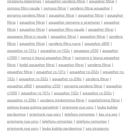
straipsniu talpinimas
|
aquaphor vandens filtrai
|
aquaphor filtrai
|
osmoso filtrų nauda
|
osmoso filtrai
|
vandens filtrai aquaphor
|
geriamo vandens filtrai
|
aquaphor filtrai
|
aquaphor filtrai
|
aquaphor
filtrai
|
aquaphor filtrai
|
aquaphor namams ir pramonei
|
aquaphor
filtrai
|
aquaphor filtrai
|
aquaphor filtrų nauda
|
aquaphor filtrai
|
aquapgor filtrai ir nauda
|
aquaphor filtrai
|
aquaphor filtrai
|
vandens
filtrai
|
aquaphor filtrai
|
vandens filtru rusys
|
aquaphor s800
|
aquaphor ro-101s
|
aquaphor ro-102s
|
aquapgor s550
|
aquaphor
s1000
|
namui ir biurui aquaphor filtrai
|
namams ir biurui aquaphor
filtrai
|
kodel aquaphor filtrai
|
aquaphor filtrai
|
vandens filtrai
|
aquaphor filtrai
|
aquaphor ro-101s
|
aquaphor ro-202s
|
aquaphor ro-
102s
|
aquaphor ro-202s
|
aquaphor ro-206s
|
vandens filtrai
|
aquaphor s800
|
aquaphor s550
|
geriamo vandens filtrai
|
aquaphor
s1000
|
aquaphor ro 101s
|
aquaphor 102s
|
aquaphor ro 202s
|
aquaphor ro 206s
|
vandens minkstinimo filtrai
|
nugeležinimo filtrai
|
pelesio kvapa galima panaikinti
|
priemone nuo voru
|
lauko kubilai
pardavimui
|
priemonė nuo vorų
|
telefonų remontas
|
kas yra seo
|
priemone nuo voru
|
telefonų remontas
|
telefonų remontas
|
priemonė nuo vorų
|
lauko kubilai pardavimui
|
seo straipsniu