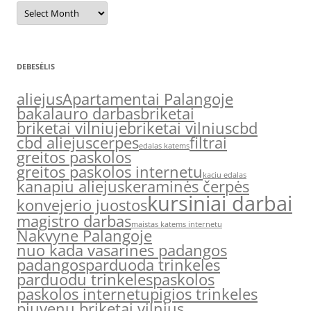
Archyvas
DEBESĖLIS
aliejus
Apartamentai Palangoje
bakalauro darbas
briketai
briketai vilniuje
briketai vilnius
cbd
cbd aliejus
cerpes
filtrai
edalas katems
greitos paskolos
greitos paskolos internetu
kaciu edalas
kanapiu aliejus
keraminės čerpės
kursiniai darbai
konvejerio juostos
magistro darbas
maistas katems internetu
Nakvyne Palangoje
nuo kada vasarines padangos
padangos
parduoda trinkeles
parduodu trinkeles
paskolos
paskolos internetu
pigios trinkeles
pjuvenu briketai vilnius