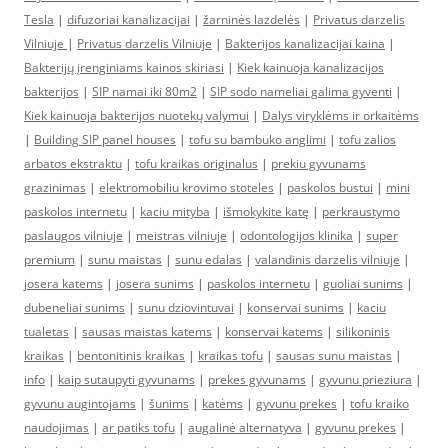
Tesla
|
difuzoriai kanalizacijai
|
žarninės lazdelės
|
Privatus darzelis
Vilniuje
|
Privatus darzelis Vilniuje
|
Bakterijos kanalizacijai kaina
|
Bakterijų įrenginiams kainos skiriasi
|
Kiek kainuoja kanalizacijos
bakterijos
|
SIP namai iki 80m2
|
SIP sodo nameliai galima gyventi
|
Kiek kainuoja bakterijos nuotekų valymui
|
Dalys viryklėms ir orkaitėms
|
Building SIP panel houses
|
tofu su bambuko anglimi
|
tofu zalios
arbatos ekstraktu
|
tofu kraikas originalus
|
prekiu gyvunams
grazinimas
|
elektromobiliu krovimo stoteles
|
paskolos bustui
|
mini
paskolos internetu
|
kaciu mityba
|
išmokykite katę
|
perkraustymo
paslaugos vilniuje
|
meistras vilniuje
|
odontologijos klinika
|
super
premium
|
sunu maistas
|
sunu edalas
|
valandinis darzelis vilniuje
|
josera katems
|
josera sunims
|
paskolos internetu
|
guoliai sunims
|
dubeneliai sunims
|
sunu dziovintuvai
|
konservai sunims
|
kaciu
tualetas
|
sausas maistas katems
|
konservai katems
|
silikoninis
kraikas
|
bentonitinis kraikas
|
kraikas tofu
|
sausas sunu maistas
|
info
|
kaip sutaupyti gyvunams
|
prekes gyvunams
|
gyvunu prieziura
|
gyvunu augintojams
|
šunims
|
katėms
|
gyvunu prekes
|
tofu kraiko
naudojimas
|
ar patiks tofu
|
augalinė alternatyva
|
gyvunu prekes
|