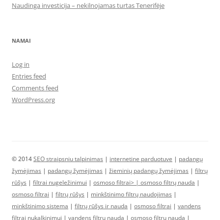
Naudinga investicija – nekilnojamas turtas Tenerifėje
NAMAI
Log in
Entries feed
Comments feed
WordPress.org
© 2014
SEO straipsniu talpinimas
|
internetine parduotuve
|
padangų
žymėjimas
|
padangų žymėjimas
|
žieminių padangų žymėjimas
|
filtrų
rūšys
|
filtrai nugeležinimui
|
osmoso filtrai> |
osmoso filtrų nauda
|
osmoso filtrai
|
filtrų rūšys
|
minkštinimo filtrų naudojimas
|
minkštinimo sistema
|
filtrų rūšys ir nauda
|
osmoso filtrai
|
vandens
filtrai nukalkinimui
|
vandens filtrų nauda
|
osmoso filtrų nauda
|