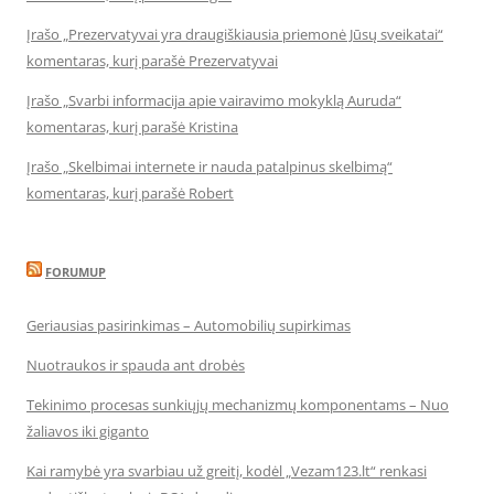
Įrašo „Prezervatyvai yra draugiškiausia priemonė Jūsų sveikatai“
komentaras, kurį parašė Prezervatyvai
Įrašo „Svarbi informacija apie vairavimo mokyklą Auruda“
komentaras, kurį parašė Kristina
Įrašo „Skelbimai internete ir nauda patalpinus skelbimą“
komentaras, kurį parašė Robert
FORUMUP
Geriausias pasirinkimas – Automobilių supirkimas
Nuotraukos ir spauda ant drobės
Tekinimo procesas sunkiųjų mechanizmų komponentams – Nuo
žaliavos iki giganto
Kai ramybė yra svarbiau už greitį, kodėl „Vezam123.lt“ renkasi