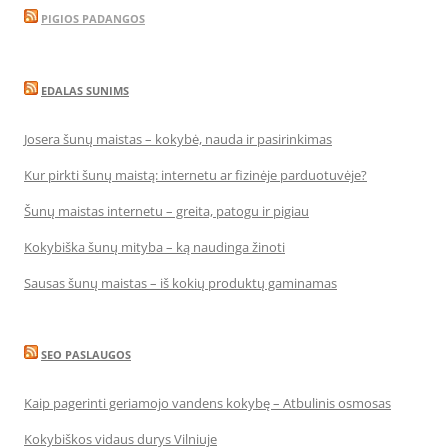
PIGIOS PADANGOS
EDALAS SUNIMS
Josera šunų maistas – kokybė, nauda ir pasirinkimas
Kur pirkti šunų maistą: internetu ar fizinėje parduotuvėje?
Šunų maistas internetu – greita, patogu ir pigiau
Kokybiška šunų mityba – ką naudinga žinoti
Sausas šunų maistas – iš kokių produktų gaminamas
SEO PASLAUGOS
Kaip pagerinti geriamojo vandens kokybę – Atbulinis osmosas
Kokybiškos vidaus durys Vilniuje