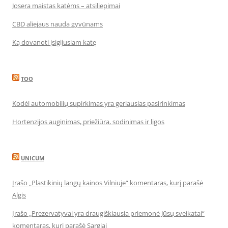
Josera maistas katėms – atsiliepimai
CBD aliejaus nauda gyvūnams
Ką dovanoti įsigijusiam katę
TOO
Kodėl automobilių supirkimas yra geriausias pasirinkimas
Hortenzijos auginimas, priežiūra, sodinimas ir ligos
UNICUM
Įrašo „Plastikinių langų kainos Vilniuje“ komentaras, kurį parašė
Algis
Įrašo „Prezervatyvai yra draugiškiausia priemonė Jūsų sveikatai“
komentaras, kurį parašė Sargiai