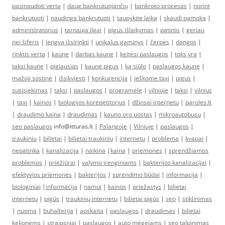
pasinaudoti verta
|
daug bankrutuojančių
|
bankroto procesas
|
norint
bankrutuoti
|
naudinga bankrutuoti
|
taupykite laiką
|
skaudi pamoka
|
administratorius
|
tarnauja ilgai
|
pigus išlaikymas
|
patirtis
|
geriau
nei šiferis
|
lengva išsirinkti
|
unikalus gaminys
|
čerpės
|
dangos
|
rinktis verta
|
kaune
|
darbas kaune
|
keitėsi paslaugos
|
toks yra
|
taksi kaune
|
pigiausias
|
kaune pigus
|
ką siūlo
|
paslaugos kaune
|
mažoji sostinė
|
išsikviesti
|
konkurencija
|
ieškome taxi
|
pigus
|
susisiekimas
|
taksi
|
paslaugos
|
programėlė
|
vilniuje
|
taksi
|
vilnius
|
taxi
|
kainos
|
biologijos korepetitorius
|
džinsai internetu
|
paroles.lt
|
draudimo kaina
|
draudimas
|
kauno oro uostas
|
mikroautobusu
|
seo paslaugos
info@itturas.lt |
Palangoje
|
Vilniuje
|
paslaugos
|
traukiniu
|
bilietai
|
bilietai traukiniu
|
internetu
|
problema
|
kvapai
|
nepatinka
|
kanalizacija
|
naikina
|
kaina
|
priemonės
|
sprendžiamos
problemos
|
priežiūrai
|
valymo įrenginiams
|
bakterijos kanalizacijai
|
efektyvios priemonės
|
bakterijos
|
sprendimo būdai
|
informacija
|
biologiniai
|
informacija
|
namui
|
kainos
|
priežastys
|
bilietai
internetu
|
pigūs
|
traukinių internetu
|
bilietai pigūs
|
seo
|
stiklinimas
|
nuoma
|
buhalterija
|
apskaita
|
paslaugos
|
draudimas
|
bilietai
kelionėms
|
straipsniai
|
paslaugos
|
auto mėgėjams
|
seo talpinimas