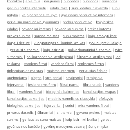
kontaktai
|
apie mus
|
naujienos
|
nuorodos
|
nuorodos
|
nuorodos
|
gyvunu prekes internetu
|
edalo itaka
|
sunu edalas ir isvaizda
|
sunu
mityba
|
kaip perkant sutaupyti
|
gyvunams parduotuve internetu
|
geriausia parduotuve gyvunams
|
prekiu parduotuve
|
kokybiskas
edalas
|
pavadeliai katems
|
pavadeliai sunims
|
prekes katems
|
prekes sunims
|
sausas maistas
|
sunu maistas
|
kaip ismokyti kate
daryti i dezute
|
kuo ypatingas silikoninis kraikas
|
gyvunu prekiu akcija
|
geriausi siltnamiai
|
kaip issirinkti
|
polikarbonatiniai šiltnamiai
|
tvirti
siltnamiai
|
polikarbonatiniai atsiliepimai
|
šiltnamiai atsiliepimai
|
led
reklama
|
vandens filtrai
|
vandens filtrai
|
renkamės filtrus
|
tinkamiausias maistas
|
maistas internetu
|
geriausias ėdalas
|
augintojams
|
blogas
|
straipsniai
|
straipsniai
|
straipsniai
|
fejerverkai
|
ieskantiems filtru
|
filtrai namui
|
filtru nauda
|
vandens
filtrai
|
vandens filtrai
|
biologinės bakterijos
|
kanalizacijos kvapas
|
kanalizacijos bakterijos
|
medinis namelis su ciuozykla
|
efektyvio
biologinės bakterijos
|
fejerverkai
|
sodui
|
brita vandens filtrai
|
privatus darzelis
|
šiltnamiai
|
siltnamiai
|
gyvunu prekes
|
maistas
sunims
|
geriausias sunu maistas
|
kaip issirinkti kraika
|
gelbsti
gyvūnus nuo karščio
|
gyvūnų maudynės vasarą
|
šunų mityba
|