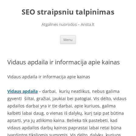
Skip
to
SEO straipsniu talpinimas
content
Atgalines nuorodos – Ansta.lt
Menu
Vidaus apdaila ir informacija apie kainas
Vidaus apdaila ir informacija apie kainas
Vidaus apdaila
– darbai, kurių neatlikus, nebus galima
gyventi šiltai, gražiai, jaukiai bei patogiai. Vis dėlto, vidaus
apdailos darbai yra ir tie darbai, apie kuriuos, galima
kalbėti labai daug, o vienas iš dalykų, kurį taip pat būtina
aptarti, yra jų atlikimo kaina. Belieka tik pastebėti, kad
vidaus apdailos darbų kainos paprastai labai retai būna
įvardintos tiksliomis sumomis. Vis dėlto, dalykų, kuriuos