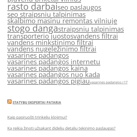
rasto darbai
seo paslaugos
seo straipsniu talpinimas
skalbimo masinu remontas vilniuje
stogo danga
straipsniu talpinimas
transporterio juostos
vandens filtrai
vandens minkstinimo filtrai
vandens nugeležinimo filtrai
vasarines padangos
vasarines padangos internetu
vasarines padangos kaina
vasarines padangos nuo kada
vasarines padangos pigiau
vasarines padangos r17
STATYBŲ EKSPERTAI PATARIA
Kaip pasiruošti trinkelių klojimui?
Ką reikia žinoti užsakant didelių detalių tekinimo paslaugas?