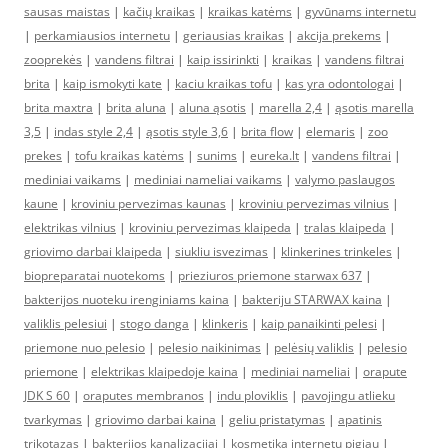
sausas maistas
|
kačių kraikas
|
kraikas katėms
|
gyvūnams internetu
|
perkamiausios internetu
|
geriausias kraikas
|
akcija prekems
|
zooprekės
|
vandens filtrai
|
kaip issirinkti
|
kraikas
|
vandens filtrai
brita
|
kaip ismokyti kate
|
kaciu kraikas tofu
|
kas yra odontologai
|
brita maxtra
|
brita aluna
|
aluna ąsotis
|
marella 2,4
|
ąsotis marella
3,5
|
indas style 2,4
|
ąsotis style 3,6
|
brita flow
|
elemaris
|
zoo
prekes
|
tofu kraikas katėms
|
sunims
|
eureka.lt
|
vandens filtrai
|
mediniai vaikams
|
mediniai nameliai vaikams
|
valymo paslaugos
kaune
|
kroviniu pervezimas kaunas
|
kroviniu pervezimas vilnius
|
elektrikas vilnius
|
kroviniu pervezimas klaipeda
|
tralas klaipeda
|
griovimo darbai klaipeda
|
siukliu isvezimas
|
klinkerines trinkeles
|
biopreparatai nuotekoms
|
prieziuros priemone starwax 637
|
bakterijos nuoteku irenginiams kaina
|
bakteriju STARWAX kaina
|
valiklis pelesiui
|
stogo danga
|
klinkeris
|
kaip panaikinti pelesi
|
priemone nuo pelesio
|
pelesio naikinimas
|
pelėsių valiklis
|
pelesio
priemone
|
elektrikas klaipedoje kaina
|
mediniai nameliai
|
orapute
JDK S 60
|
oraputes membranos
|
indu ploviklis
|
pavojingu atlieku
tvarkymas
|
griovimo darbai kaina
|
geliu pristatymas
|
apatinis
trikotazas
|
bakterijos kanalizacijai
|
kosmetika internetu pigiau
|