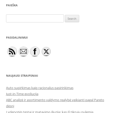
PAIEŠKA
Search
for:
PASIDALINIMUI
NAUJAUSI STRAIPSNIAI
Auto supirkimas kaip racionalus pasirinkimas
Just-in-Time evoliucija
ABC analizė ir asortimento valdymo realybė veikianti pagal Pareto
dėsnį
Lyderystės testai ir matavimo iliuzija: kas iš tikrųjų nulemia