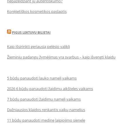
nepažeidžiant jų autentiškumo?
Korėjietiškos kosmetikos paslaptis
PIGUS LEKTUVU BILIETAI
Kaip išsirinkti geriausią pelėsio valiklį
Žieminių padangų žymėjimas yra svarbus – kaip išvengti klaidų
5 būdų panaudoti lauko namelį vaikams
2026 6 būdų panaudoti žaidimų aikšteles vaikams
7 būdų panaudoti žaidimų namelį vaikams
Dažniausios klaidos renkantis vaikų namelius
11 būdų panaudoti medinę laipiojimo sienelę