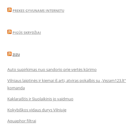
PREKES GYVUNAMS INTERNETU
PIGŪS SKRYDŽIAI
ZIZU
Auto supirkimas nuo sandorio prie vertės kūrimo
Vilniaus laiptinės ir kiemai iš arti, atviras pokalbis su „Vezam123.lt“
komanda
Kaklaraištis ir šiuolaikinis jo vaidmuo
Kokybiškos vidaus durys Vilniuje
Aquaphor filtrai