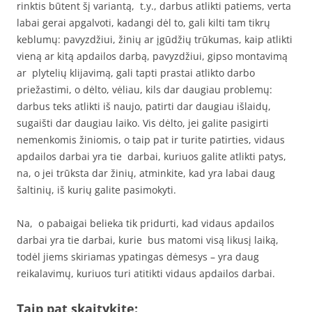
rinktis būtent šį variantą, t.y., darbus atlikti patiems, verta
labai gerai apgalvoti, kadangi dėl to, gali kilti tam tikrų
keblumų: pavyzdžiui, žinių ar įgūdžių trūkumas, kaip atlikti
vieną ar kitą apdailos darbą, pavyzdžiui, gipso montavimą
ar plytelių klijavimą, gali tapti prastai atlikto darbo
priežastimi, o dėlto, vėliau, kils dar daugiau problemų:
darbus teks atlikti iš naujo, patirti dar daugiau išlaidų,
sugaišti dar daugiau laiko. Vis dėlto, jei galite pasigirti
nemenkomis žiniomis, o taip pat ir turite patirties, vidaus
apdailos darbai yra tie darbai, kuriuos galite atlikti patys,
na, o jei trūksta dar žinių, atminkite, kad yra labai daug
šaltinių, iš kurių galite pasimokyti.
Na, o pabaigai belieka tik pridurti, kad vidaus apdailos
darbai yra tie darbai, kurie bus matomi visą likusį laiką,
todėl jiems skiriamas ypatingas dėmesys – yra daug
reikalavimų, kuriuos turi atitikti vidaus apdailos darbai.
Taip pat skaitykite: