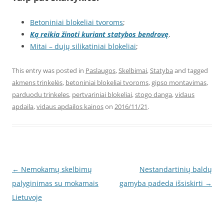
Betoniniai blokeliai tvoroms
;
Ką reikia žinoti kuriant statybos bendrovę
.
Mitai – dujų silikatiniai blokeliai
;
This entry was posted in
Paslaugos
,
Skelbimai
,
Statyba
and tagged
akmens trinkelės
,
betoniniai blokeliai tvoroms
,
gipso montavimas
,
parduodu trinkeles
,
pertvariniai blokeliai
,
stogo danga
,
vidaus
apdaila
,
vidaus apdailos kainos
on
2016/11/21
.
Post
←
Nemokamų skelbimų
Nestandartinių baldų
navigation
palyginimas su mokamais
gamyba padeda išsiskirti
→
Lietuvoje