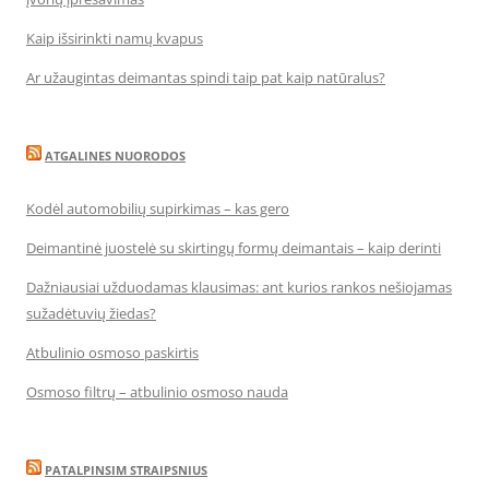
Kaip išsirinkti namų kvapus
Ar užaugintas deimantas spindi taip pat kaip natūralus?
ATGALINES NUORODOS
Kodėl automobilių supirkimas – kas gero
Deimantinė juostelė su skirtingų formų deimantais – kaip derinti
Dažniausiai užduodamas klausimas: ant kurios rankos nešiojamas
sužadėtuvių žiedas?
Atbulinio osmoso paskirtis
Osmoso filtrų – atbulinio osmoso nauda
PATALPINSIM STRAIPSNIUS