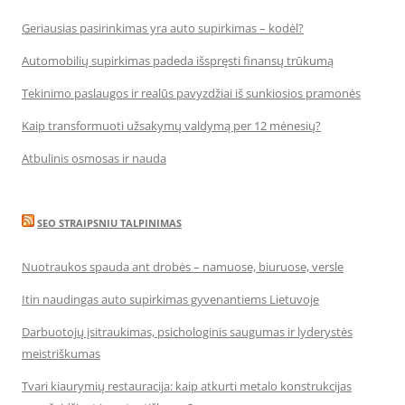
Geriausias pasirinkimas yra auto supirkimas – kodėl?
Automobilių supirkimas padeda išspręsti finansų trūkumą
Tekinimo paslaugos ir realūs pavyzdžiai iš sunkiosios pramonės
Kaip transformuoti užsakymų valdymą per 12 mėnesių?
Atbulinis osmosas ir nauda
SEO STRAIPSNIU TALPINIMAS
Nuotraukos spauda ant drobės – namuose, biuruose, versle
Itin naudingas auto supirkimas gyvenantiems Lietuvoje
Darbuotojų įsitraukimas, psichologinis saugumas ir lyderystės
meistriškumas
Tvari kiaurymių restauracija: kaip atkurti metalo konstrukcijas