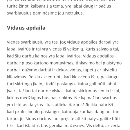
turite žinoti kalbant šia tema, yra labai daug ir pačius
svarbiausius paminėsime jau netrukus.
Vidaus apdaila
Vienas svarbiausių yra tas, jog vidaus apdailos darbai yra
labai įvairūs ir tai yra vienas iš veiksnių, kuris sąlygoja tai,
kad šių darbų kainos yra labai įvairios. Vidaus apdailos
darbai: gipso kartono montavimas, tinkavimo bei glaistymo
darbai, dažymo darbai ir dekoravimas, tapetų ar plytelių
klijavimas. Reikia akcentuoti, kad kiekviena iš tų paslaugų
turi skirtingą įkainį, todėl paslaugos kaina gali būti labai
įvairi, tačiau tai dar ne viskas: kainų skirtumus lemia ir tai,
kokios medžiagos bus pasirinktos. Ne ką mažiau svarbus
yra ir kitas dalykas – kas atlieka darbus? Reikia pabrėžti,
kad profesionalų paslaugos kainuoja kur kas daugiau, tuo
tarpu, jei šiuos darbus nuspręsite atlikti patys, galite būti
tikri, kad išlaidos bus gerokai mažesnės. Vis dėlto, ar verta