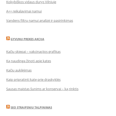
Kokybiškos vidaus durys Vilniuje
A++ reikalavimai namui
Vandens filtrų namui analizė ir pasirinkimas
GYVUNU PREKES AKCIJA
Kačių skiepai – vakcinacijos grafikas
Ką naudinga žinoti apie kates
Kačių auklėjimas
Kaip pripratinti katę prie draskyklės
Sausas maistas šunims ar konservai – ką rinktis
SEO STRAIPSNIU TALPINIMAS