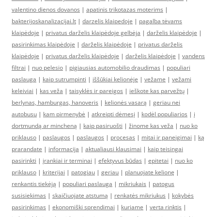
valentino dienos dovanos
|
apatinis trikotazas moterims
|
bakterijoskanalizacijai.lt
|
darzelis klaipedoje
|
pagalba tėvams
klaipėdoje
|
privatus darželis klaipėdoje gelbėja
|
darželis klaipėdoje
|
pasirinkimas klaipėdoje
|
darželis klaipėdoje
|
privatus darželis
klaipėdoje
|
privatus darželis klaipėdoje
|
darželis klaipėdoje
|
vandens
filtrai
|
nuo pelesio
|
pigiausias automobilio draudimas
|
populiari
paslauga
|
kaip sutrumpinti
|
iššūkiai kelionėje
|
vežame
|
vežami
keleiviai
|
kas veža
|
taisyklės ir pareigos
|
ieškote kas parvežtų
|
berlynas, hamburgas, hanoveris
|
kelionės vasarą
|
geriau nei
autobusu
|
kam pirmenybė
|
atkreipti dėmesį
|
kodėl populiarios
|
į
dortmundą ar mincheną
|
kaip pasiruošti
|
žinome kas veža
|
nuo ko
priklauso
|
paslaugos
|
paslaugos
|
procesas
|
mitai ir paneigimai
|
ką
prarandate
|
informacija
|
aktualiausi klausimai
|
kaip teisingai
pasirinkti
|
įrankiai ir terminai
|
efektyvus būdas
|
epitetai
|
nuo ko
priklauso
|
kriterijai
|
patogiau
|
geriau
|
planuojate kelionę
|
renkantis tiekėją
|
populiari paslauga
|
mikriukais
|
patogus
susisiekimas
|
skaičiuojate atstumą
|
renkatės mikriukus
|
kokybės
pasirinkimas
|
ekonomiški sprendimai
|
kuriame
|
verta rinktis
|