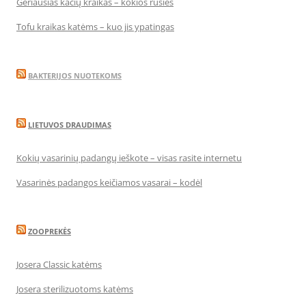
Geriausias kačių kraikas – kokios rūšies
Tofu kraikas katėms – kuo jis ypatingas
BAKTERIJOS NUOTEKOMS
LIETUVOS DRAUDIMAS
Kokių vasarinių padangų ieškote – visas rasite internetu
Vasarinės padangos keičiamos vasarai – kodėl
ZOOPREKĖS
Josera Classic katėms
Josera sterilizuotoms katėms