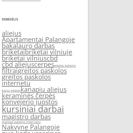
DEBESĖLIS
aliejus
Apartamentai Palangoje
bakalauro darbas
briketai
briketai vilniuje
briketai vilnius
cbd
cbd aliejus
cerpes
edalas katems
filtrai
greitos paskolos
greitos paskolos
internetu
kanapiu aliejus
kaciu edalas
keraminės čerpės
konvejerio juostos
kursiniai darbai
magistro darbas
maistas katems internetu
Nakvyne Palangoje