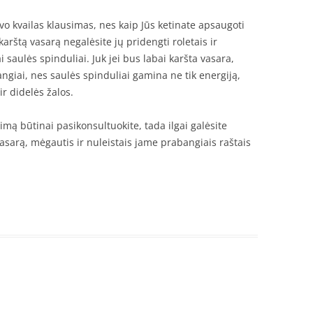
uvo kvailas klausimas, nes kaip Jūs ketinate apsaugoti
arštą vasarą negalėsite jų pridengti roletais ir
ai saulės spinduliai. Juk jei bus labai karšta vasara,
ngiai, nes saulės spinduliai gamina ne tik energiją,
r didelės žalos.
mą būtinai pasikonsultuokite, tada ilgai galėsite
asarą, mėgautis ir nuleistais jame prabangiais raštais