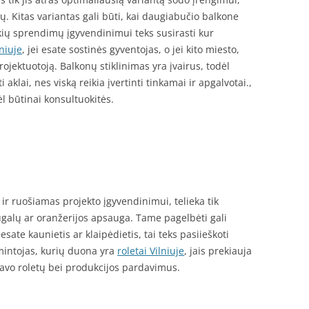
. Kitas variantas gali būti, kai daugiabučio balkone
ų sprendimų įgyvendinimui teks susirasti kur
niuje
, jei esate sostinės gyventojas, o jei kito miesto,
rojektuotoją. Balkonų stiklinimas yra įvairus, todėl
 aklai, nes viską reikia įvertinti tinkamai ir apgalvotai.,
dėl būtinai konsultuokitės.
ir ruošiamas projekto įgyvendinimui, telieka tik
ugalų ar oranžerijos apsauga. Tame pagelbėti gali
ei esate kaunietis ar klaipėdietis, tai teks pasiieškoti
mintojas, kurių duona yra
roletai Vilniuje
, jais prekiauja
savo roletų bei produkcijos pardavimus.