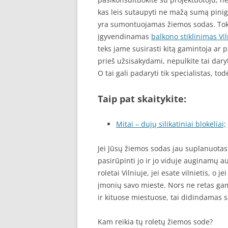
kas leis sutaupyti ne mažą sumą pinigų
yra sumontuojamas žiemos sodas. Toki
įgyvendinamas
balkono stiklinimas Vil
teks jame susirasti kitą gamintoja ar p
prieš užsisakydami, nepulkite tai daryti
O tai gali padaryti tik specialistas, to
Taip pat skaitykite:
Mitai – dujų silikatiniai blokeliai;
Jei Jūsų žiemos sodas jau suplanuotas 
pasirūpinti jo ir jo viduje auginamų a
roletai Vilniuje, jei esate vilnietis, o j
įmonių savo mieste. Nors ne retas ga
ir kituose miestuose, tai didindamas 
Kam reikia tų roletų žiemos sode?