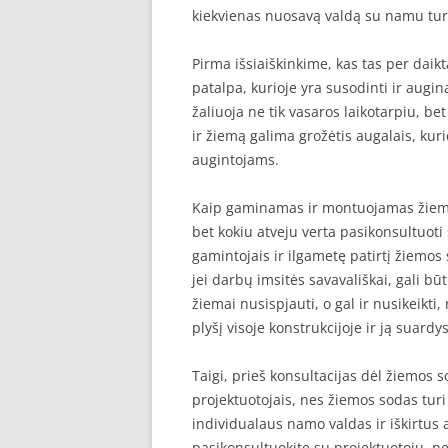
kiekvienas nuosavą valdą su namu turint
Pirma išsiaiškinkime, kas tas per daik
patalpa, kurioje yra susodinti ir augi
žaliuoja ne tik vasaros laikotarpiu, be
ir žiemą galima grožėtis augalais, kur
augintojams.
Kaip gaminamas ir montuojamas žiemos
bet kokiu atveju verta pasikonsultuoti 
gamintojais ir ilgametę patirtį žiemos
jei darbų imsitės savavališkai, gali būt
žiemai nusispjauti, o gal ir nusikeikti,
plyšį visoje konstrukcijoje ir ją suardys
Taigi, prieš konsultacijas dėl žiemos 
projektuotojais, nes žiemos sodas turi
individualaus namo valdas ir iškirtus 
pasikonsultuokite su projektuotoju, ne