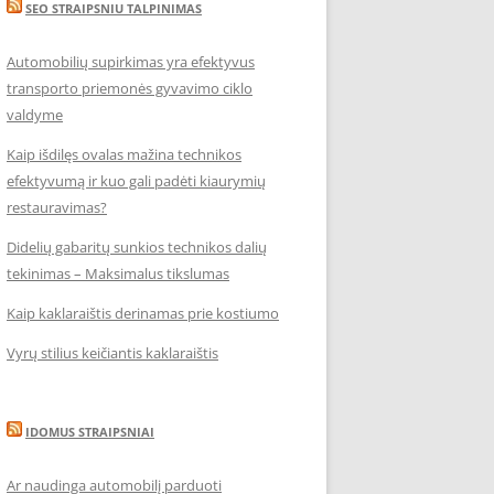
SEO STRAIPSNIU TALPINIMAS
Automobilių supirkimas yra efektyvus
transporto priemonės gyvavimo ciklo
valdyme
Kaip išdilęs ovalas mažina technikos
efektyvumą ir kuo gali padėti kiaurymių
restauravimas?
Didelių gabaritų sunkios technikos dalių
tekinimas – Maksimalus tikslumas
Kaip kaklaraištis derinamas prie kostiumo
Vyrų stilius keičiantis kaklaraištis
IDOMUS STRAIPSNIAI
Ar naudinga automobilį parduoti