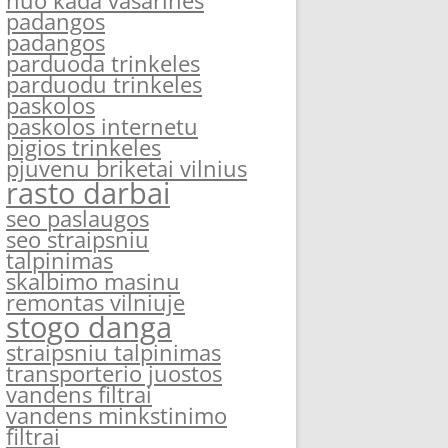
nuo kada vasarines
padangos
padangos
parduoda trinkeles
parduodu trinkeles
paskolos
paskolos internetu
pigios trinkeles
pjuvenu briketai vilnius
rasto darbai
seo paslaugos
seo straipsniu
talpinimas
skalbimo masinu
remontas vilniuje
stogo danga
straipsniu talpinimas
transporterio juostos
vandens filtrai
vandens minkstinimo
filtrai