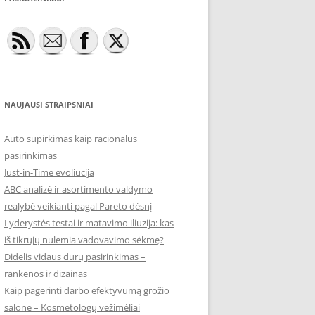
NAUJAUSI STRAIPSNIAI
Auto supirkimas kaip racionalus
pasirinkimas
Just-in-Time evoliucija
ABC analizė ir asortimento valdymo
realybė veikianti pagal Pareto dėsnį
Lyderystės testai ir matavimo iliuzija: kas
iš tikrųjų nulemia vadovavimo sėkmę?
Didelis vidaus durų pasirinkimas –
rankenos ir dizainas
Kaip pagerinti darbo efektyvumą grožio
salone – Kosmetologų vežimėliai