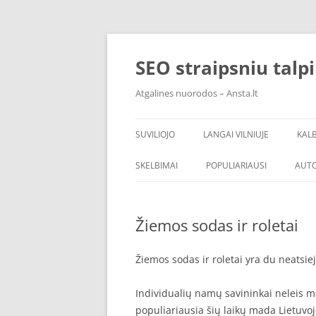
Skip
to
content
SEO straipsniu talp
Atgalines nuorodos – Ansta.lt
SUVILIOJO
LANGAI VILNIUJE
KAL
SKELBIMAI
POPULIARIAUSI
AUT
Žiemos sodas ir roletai
Žiemos sodas ir roletai yra du neatsi
Individualių namų savininkai neleis 
populiariausia šių laikų mada Lietuv