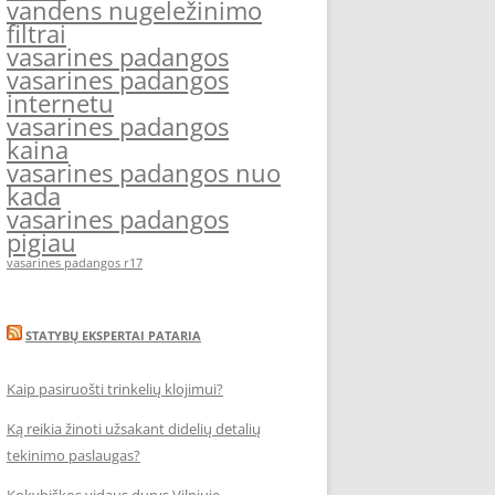
vandens nugeležinimo
filtrai
vasarines padangos
vasarines padangos
internetu
vasarines padangos
kaina
vasarines padangos nuo
kada
vasarines padangos
pigiau
vasarines padangos r17
STATYBŲ EKSPERTAI PATARIA
Kaip pasiruošti trinkelių klojimui?
Ką reikia žinoti užsakant didelių detalių
tekinimo paslaugas?