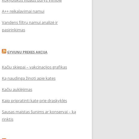
Kokybiškos vidaus durys Vilniuje
A++ reikalavimai namui
Vandens filtrų namui analizė ir
pasirinkimas
GYVUNU PREKES AKCIJA
Kačių skiepai – vakcinacijos grafikas
Ką naudinga žinoti apie kates
Kačių auklėjimas
Kaip pripratinti katę prie draskyklės
Sausas maistas šunims ar konservai – ką
rinktis