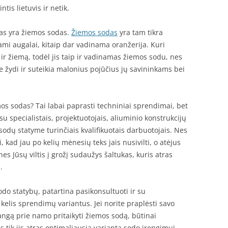
is lietuvis ir netik.
tas yra žiemos sodas.
Žiemos sodas
yra tam tikra
nami augalai, kitaip dar vadinama oranžerija. Kuri
t ir žiemą, todėl jis taip ir vadinamas žiemos sodu, nes
ie žydi ir suteikia malonius pojūčius jų savininkams bei
 sodas? Tai labai paprasti techniniai sprendimai, bet
su specialistais, projektuotojais, aliuminio konstrukcijų
 sodų statyme turinčiais kvalifikuotais darbuotojais. Nes
i, kad jau po kelių mėnesių teks jais nusivilti, o atėjus
 nes Jūsų viltis į grožį sudaužys šaltukas, kuris atras
.
sodo statybų, patartina pasikonsultuoti ir su
 kelis sprendimų variantus. Jei norite praplėsti savo
angą prie namo pritaikyti žiemos sodą, būtinai
s tik jis atras optimaliausią variantą sodo įrengimui,