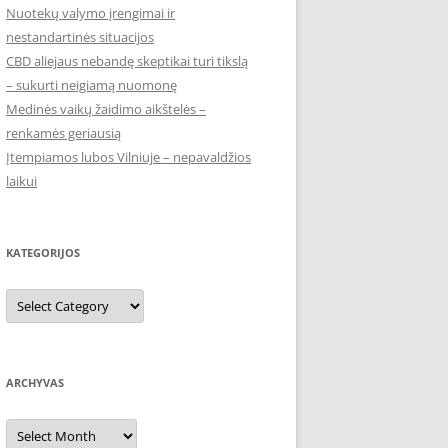
Nuotekų valymo įrengimai ir
nestandartinės situacijos
CBD aliejaus nebandę skeptikai turi tikslą
– sukurti neigiamą nuomonę
Medinės vaikų žaidimo aikštelės –
renkamės geriausią
Įtempiamos lubos Vilniuje – nepavaldžios
laikui
KATEGORIJOS
Kategorijos
ARCHYVAS
Archyvas