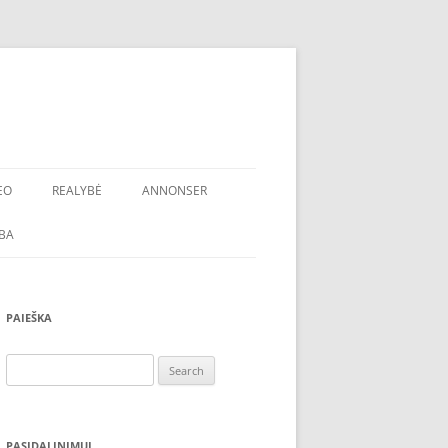
EO
REALYBĖ
ANNONSER
BA
PAIEŠKA
Search
for:
PASIDALINIMUI