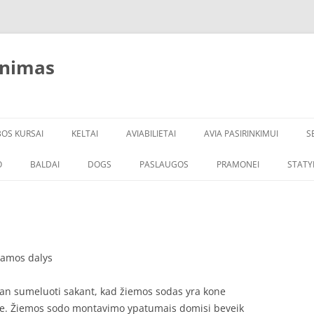
inimas
BOS KURSAI
KELTAI
AVIABILIETAI
AVIA PASIRINKIMUI
S
O
BALDAI
DOGS
PASLAUGOS
PRAMONEI
STATY
ejamos dalys
man sumeluoti sakant, kad žiemos sodas yra kone
oje. Žiemos sodo montavimo ypatumais domisi beveik