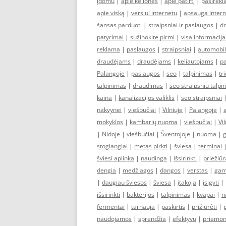
įdomu
|
apie keliones
|
apie patirtį
|
pasirek
apie viską
|
verslui internetu
|
apsauga intern
šansas parduoti
|
straipsniai ir paslaugos
|
d
patyrimai
|
sužinokite pirmi
|
visa informacija
reklama
|
paslaugos
|
straipsniai
|
automobi
draudėjams
|
draudėjams
|
keliautojams
|
p
Palangoje
|
paslaugos
|
seo
|
talpinimas
|
tr
talpinimas
|
draudimas
|
seo straipsniu talpi
kaina
|
kanalizacijos valiklis
|
seo straipsniai
nakvynei
|
viešbučiai
|
Vilniuje
|
Palangoje
|
mokyklos
|
kambarių nuoma
|
viešbučiai
|
Vil
|
Nidoje
|
viešbučiai
|
Šventojoje
|
nuoma
|
stoglangiai
|
metas pirkti
|
šviesa
|
terminai
šviesi aplinka
|
naudinga
|
išsirinkti
|
priežiūr
dengia
|
medžiagos
|
dangos
|
verstas
|
gam
|
daugiau šviesos
|
šviesa
|
įtakoja
|
įsigyti
|
išsirinkti
|
bakterijos
|
talpinimas
|
kvapai
|
n
fermentai
|
tarnauja
|
paskirtis
|
prižiūrėti
|
naudojamos
|
sprendžia
|
efektyvu
|
priemo