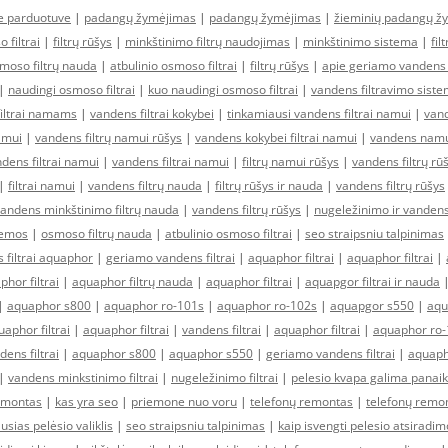
ne parduotuve
|
padangų žymėjimas
|
padangų žymėjimas
|
žieminių padangų ž
 filtrai
|
filtrų rūšys
|
minkštinimo filtrų naudojimas
|
minkštinimo sistema
|
fil
moso filtrų nauda
|
atbulinio osmoso filtrai
|
filtrų rūšys
|
apie geriamo vandens f
|
naudingi osmoso filtrai
|
kuo naudingi osmoso filtrai
|
vandens filtravimo sist
filtrai namams
|
vandens filtrai kokybei
|
tinkamiausi vandens filtrai namui
|
vand
amui
|
vandens filtrų namui rūšys
|
vandens kokybei filtrai namui
|
vandens namui
ens filtrai namui
|
vandens filtrai namui
|
filtrų namui rūšys
|
vandens filtrų rū
|
filtrai namui
|
vandens filtrų nauda
|
filtrų rūšys ir nauda
|
vandens filtrų rūšys
andens minkštinimo filtrų nauda
|
vandens filtrų rūšys
|
nugeležinimo ir vandens
temos
|
osmoso filtrų nauda
|
atbulinio osmoso filtrai
|
seo straipsniu talpinimas
 filtrai aquaphor
|
geriamo vandens filtrai
|
aquaphor filtrai
|
aquaphor filtrai
|
hor filtrai
|
aquaphor filtrų nauda
|
aquaphor filtrai
|
aquapgor filtrai ir nauda
|
aquaphor s800
|
aquaphor ro-101s
|
aquaphor ro-102s
|
aquapgor s550
|
aqu
aphor filtrai
|
aquaphor filtrai
|
vandens filtrai
|
aquaphor filtrai
|
aquaphor ro-
dens filtrai
|
aquaphor s800
|
aquaphor s550
|
geriamo vandens filtrai
|
aquaph
|
vandens minkstinimo filtrai
|
nugeležinimo filtrai
|
pelesio kvapa galima panaik
emontas
|
kas yra seo
|
priemone nuo voru
|
telefonų remontas
|
telefonų remo
usias pelėsio valiklis
|
seo straipsniu talpinimas
|
kaip isvengti pelesio atsirad