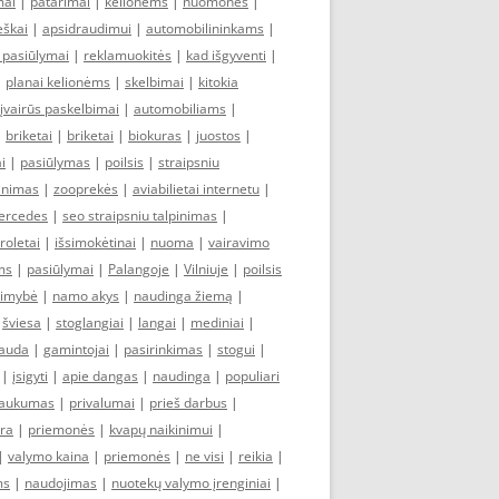
mai
|
patarimai
|
kelionėms
|
nuomonės
|
eškai
|
apsidraudimui
|
automobilininkams
|
i pasiūlymai
|
reklamuokitės
|
kad išgyventi
|
|
planai kelionėms
|
skelbimai
|
kitokia
įvairūs paskelbimai
|
automobiliams
|
|
briketai
|
briketai
|
biokuras
|
juostos
|
i
|
pasiūlymas
|
poilsis
|
straipsniu
pinimas
|
zooprekės
|
aviabilietai internetu
|
ercedes
|
seo straipsniu talpinimas
|
roletai
|
išsimokėtinai
|
nuoma
|
vairavimo
ms
|
pasiūlymai
|
Palangoje
|
Vilniuje
|
poilsis
limybė
|
namo akys
|
naudinga žiemą
|
|
šviesa
|
stoglangiai
|
langai
|
mediniai
|
auda
|
gamintojai
|
pasirinkimas
|
stogui
|
|
įsigyti
|
apie dangas
|
naudinga
|
populiari
jaukumas
|
privalumai
|
prieš darbus
|
ūra
|
priemonės
|
kvapų naikinimui
|
|
valymo kaina
|
priemonės
|
ne visi
|
reikia
|
ms
|
naudojimas
|
nuotekų valymo įrenginiai
|