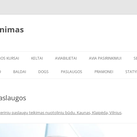
inimas
BOS KURSAI
KELTAI
AVIABILIETAI
AVIA PASIRINKIMUI
S
O
BALDAI
DOGS
PASLAUGOS
PRAMONEI
STATY
aslaugos
erinių paslaugų teikimas nuotoliniu būdu. Kaunas, Klaipėda, Vilnius
.