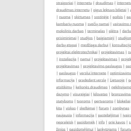
straipsniai
|
internetu
|
draudimas
|
internet
draudimas internetu
|
pigus lektuvo bilietai
|
|
nuoma
|
skirtumas
|
sostinėje
|
poilsis
|
pa
kambarių nuoma
|
svečių namai
|
vairavimo 
mokslinis darbas
|
terminalas
|
plėtra
|
darb
prisiminimai
|
studijos
|
baigiamieji
|
studijo
darbų etapai
|
medžiaga darbui
|
konsultacij
projektai elektrotechnikai
|
projektavimas
|
s
|
instaliacija
|
namui
|
projektavimas
|
projek
projektavimas
|
projektavimo paslaugos
|
pa
|
paslaugos
|
verslui internete
|
optimizavim
informacija
|
pradedant verslą
|
Lietuvoje
|
p
atsitikimų
|
kelionės draudimas
|
nekilnojamo
dazymo
|
visureigiai
|
kilovatas
|
bronzavima
statyboms
|
tvoroms
|
pertvaroms
|
blokeliai
kita
|
viskas
|
skelbimai
|
forum
|
zombynas
naujausia
|
informacija
|
pastebėjimai
|
įvair
nepraleisk
|
pasidomėk
|
info
|
prie kavos
|
s
žinios
|
pasidomėjimui
|
lankytojams
|
forum