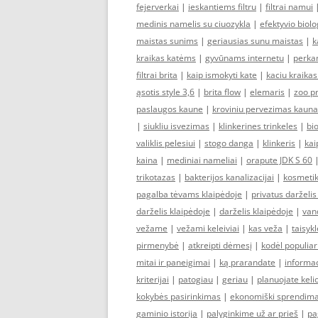
fejerverkai
|
ieskantiems filtru
|
filtrai namui
medinis namelis su ciuozykla
|
efektyvio biolo
maistas sunims
|
geriausias sunu maistas
|
k
kraikas katėms
|
gyvūnams internetu
|
perka
filtrai brita
|
kaip ismokyti kate
|
kaciu kraikas
ąsotis style 3,6
|
brita flow
|
elemaris
|
zoo p
paslaugos kaune
|
kroviniu pervezimas kaun
|
siukliu isvezimas
|
klinkerines trinkeles
|
bi
valiklis pelesiui
|
stogo danga
|
klinkeris
|
kai
kaina
|
mediniai nameliai
|
orapute JDK S 60
trikotazas
|
bakterijos kanalizacijai
|
kosmetik
pagalba tėvams klaipėdoje
|
privatus darželis
darželis klaipėdoje
|
darželis klaipėdoje
|
vand
vežame
|
vežami keleiviai
|
kas veža
|
taisykl
pirmenybė
|
atkreipti dėmesį
|
kodėl populiar
mitai ir paneigimai
|
ką prarandate
|
informac
kriterijai
|
patogiau
|
geriau
|
planuojate keli
kokybės pasirinkimas
|
ekonomiški sprendima
gaminio istorija
|
palyginkime už ar prieš
|
pa