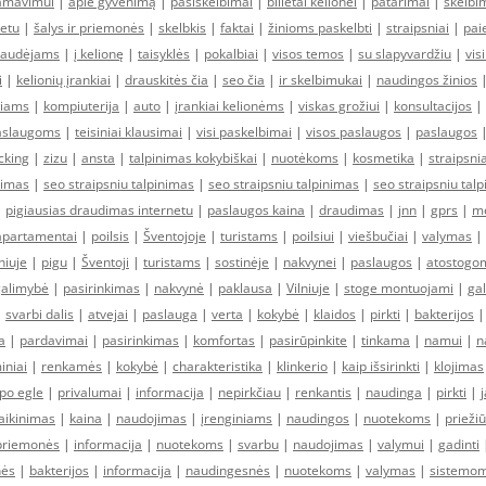
lamavimui
|
apie gyvenimą
|
pasiskelbimai
|
bilietai kelionei
|
patarimai
|
skelbi
etu
|
šalys ir priemonės
|
skelbkis
|
faktai
|
žinioms paskelbti
|
straipsniai
|
pai
raudėjams
|
į kelionę
|
taisyklės
|
pokalbiai
|
visos temos
|
su slapyvardžiu
|
vis
i
|
kelionių įrankiai
|
drauskitės čia
|
seo čia
|
ir skelbimukai
|
naudingos žinios
liams
|
kompiuterija
|
auto
|
įrankiai kelionėms
|
viskas grožiui
|
konsultacijos
|
aslaugoms
|
teisiniai klausimai
|
visi paskelbimai
|
visos paslaugos
|
paslaugos
icking
|
zizu
|
ansta
|
talpinimas kokybiškai
|
nuotėkoms
|
kosmetika
|
straipsnia
nimas
|
seo straipsniu talpinimas
|
seo straipsniu talpinimas
|
seo straipsniu tal
|
pigiausias draudimas internetu
|
paslaugos kaina
|
draudimas
|
jnn
|
gprs
|
m
apartamentai
|
poilsis
|
Šventojoje
|
turistams
|
poilsiui
|
viešbučiai
|
valymas
|
niuje
|
pigu
|
Šventoji
|
turistams
|
sostinėje
|
nakvynei
|
paslaugos
|
atostogo
galimybė
|
pasirinkimas
|
nakvynė
|
paklausa
|
Vilniuje
|
stoge montuojami
|
ga
|
svarbi dalis
|
atvejai
|
paslauga
|
verta
|
kokybė
|
klaidos
|
pirkti
|
bakterijos
a
|
pardavimai
|
pasirinkimas
|
komfortas
|
pasirūpinkite
|
tinkama
|
namui
|
n
iniai
|
renkamės
|
kokybė
|
charakteristika
|
klinkerio
|
kaip išsirinkti
|
klojimas
po egle
|
privalumai
|
informacija
|
nepirkčiau
|
renkantis
|
naudinga
|
pirkti
|
aikinimas
|
kaina
|
naudojimas
|
įrenginiams
|
naudingos
|
nuotekoms
|
prieži
priemonės
|
informacija
|
nuotekoms
|
svarbu
|
naudojimas
|
valymui
|
gadinti
nės
|
bakterijos
|
informacija
|
naudingesnės
|
nuotekoms
|
valymas
|
sistemo