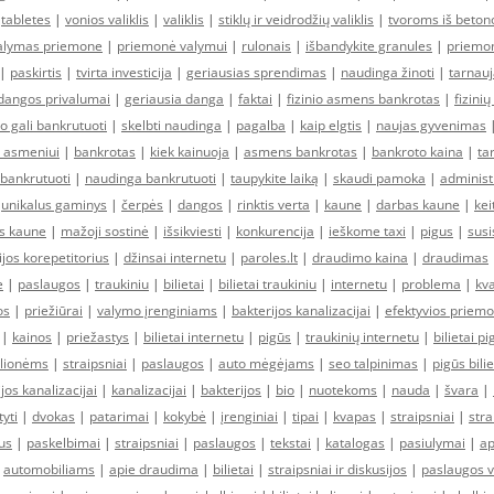
|
tabletes
|
vonios valiklis
|
valiklis
|
stiklų ir veidrodžių valiklis
|
tvoroms iš beton
alymas priemone
|
priemonė valymui
|
rulonais
|
išbandykite granules
|
priemo
|
paskirtis
|
tvirta investicija
|
geriausias sprendimas
|
naudinga žinoti
|
tarnauj
dangos privalumai
|
geriausia danga
|
faktai
|
fizinio asmens bankrotas
|
fizini
 gali bankrutuoti
|
skelbti naudinga
|
pagalba
|
kaip elgtis
|
naujas gyvenimas
 asmeniui
|
bankrotas
|
kiek kainuoja
|
asmens bankrotas
|
bankroto kaina
|
ta
 bankrutuoti
|
naudinga bankrutuoti
|
taupykite laiką
|
skaudi pamoka
|
administ
|
unikalus gaminys
|
čerpės
|
dangos
|
rinktis verta
|
kaune
|
darbas kaune
|
kei
s kaune
|
mažoji sostinė
|
išsikviesti
|
konkurencija
|
ieškome taxi
|
pigus
|
susi
ijos korepetitorius
|
džinsai internetu
|
paroles.lt
|
draudimo kaina
|
draudimas
e
|
paslaugos
|
traukiniu
|
bilietai
|
bilietai traukiniu
|
internetu
|
problema
|
kv
os
|
priežiūrai
|
valymo įrenginiams
|
bakterijos kanalizacijai
|
efektyvios priem
|
kainos
|
priežastys
|
bilietai internetu
|
pigūs
|
traukinių internetu
|
bilietai pi
kelionėms
|
straipsniai
|
paslaugos
|
auto mėgėjams
|
seo talpinimas
|
pigūs bilie
jos kanalizacijai
|
kanalizacijai
|
bakterijos
|
bio
|
nuotekoms
|
nauda
|
švara
|
tyti
|
dvokas
|
patarimai
|
kokybė
|
įrenginiai
|
tipai
|
kvapas
|
straipsniai
|
stra
us
|
paskelbimai
|
straipsniai
|
paslaugos
|
tekstai
|
katalogas
|
pasiulymai
|
ap
|
automobiliams
|
apie draudima
|
bilietai
|
straipsniai ir diskusijos
|
paslaugos v