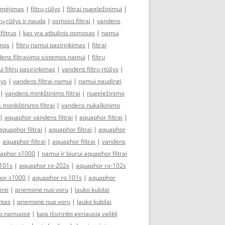
ymėjimas
|
filtrų rūšys
|
filtrai nugeležinimui
|
trų rūšys ir nauda
|
osmoso filtrai
|
vandens
iltrus
|
kas yra atbulinis osmosas
|
namui
emos
|
filtrų namui pasirinkimas
|
filtrai
ens filtravimo sistemos namui
|
filtrų
 filtrų pasirinkimas
|
vandens filtrų rtūšys
|
šys
|
vandens filtrai namui
|
namui naudingi
|
vandens minkštinimo filtrai
|
nugeležinimo
 monkštinimo filtrai
|
vandens nukalkinimo
|
aquaphor vandens filtrai
|
aquaphor filtrai
|
aquaphor filtrai
|
aquaphor filtrai
|
aquaphor
|
aquaphor filtrai
|
aquaphor filtrai
|
vandens
aphor s1000
|
namui ir biurui aquaphor filtrai
101s
|
aquaphor ro-202s
|
aquaphor ro-102s
or s1000
|
aquaphor ro 101s
|
aquaphor
inti
|
priemone nuo voru
|
lauko kubilai
ntas
|
priemonė nuo vorų
|
lauko kubilai
imo namuose
|
kaip išsirinkti geriausią valiklį