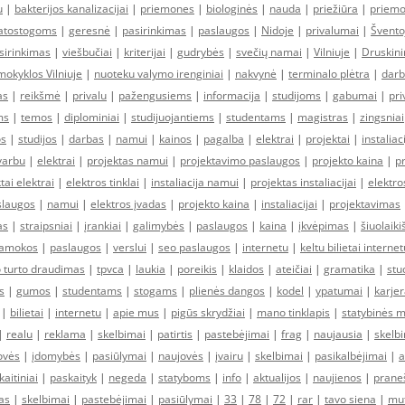
u
|
bakterijos kanalizacijai
|
priemones
|
biologinės
|
nauda
|
priežiūra
|
priem
atostogoms
|
geresnė
|
pasirinkimas
|
paslaugos
|
Nidoje
|
privalumai
|
Švento
sirinkimas
|
viešbučiai
|
kriterijai
|
gudrybės
|
svečių namai
|
Vilniuje
|
Druskin
mokyklos Vilniuje
|
nuoteku valymo irenginiai
|
nakvynė
|
terminalo plėtra
|
darb
as
|
reikšmė
|
privalu
|
pažengusiems
|
informacija
|
studijoms
|
gabumai
|
pr
ms
|
temos
|
diplominiai
|
studijuojantiems
|
studentams
|
magistras
|
zingsniai
os
|
studijos
|
darbas
|
namui
|
kainos
|
pagalba
|
elektrai
|
projektai
|
instaliaci
varbu
|
elektrai
|
projektas namui
|
projektavimo paslaugos
|
projekto kaina
|
p
tai elektrai
|
elektros tinklai
|
instaliacija namui
|
projektas instaliacijai
|
elektro
slaugos
|
namui
|
elektros įvadas
|
projekto kaina
|
instaliacijai
|
projektavimas
as
|
straipsniai
|
įrankiai
|
galimybės
|
paslaugos
|
kaina
|
įkvėpimas
|
šiuolaiki
amokos
|
paslaugos
|
verslui
|
seo paslaugos
|
internetu
|
keltu bilietai internet
 turto draudimas
|
tpvca
|
laukia
|
poreikis
|
klaidos
|
ateičiai
|
gramatika
|
stu
s
|
gumos
|
studentams
|
stogams
|
plienės dangos
|
kodel
|
ypatumai
|
karjer
|
bilietai
|
internetu
|
apie mus
|
pigūs skrydžiai
|
mano tinklapis
|
statybinės 
|
realu
|
reklama
|
skelbimai
|
patirtis
|
pastebėjimai
|
frag
|
naujausia
|
skelb
ovės
|
įdomybės
|
pasiūlymai
|
naujovės
|
įvairu
|
skelbimai
|
pasikalbėjimai
|
a
kaitiniai
|
paskaityk
|
negeda
|
statyboms
|
info
|
aktualijos
|
naujienos
|
prane
as
|
skelbimai
|
pastebėjimai
|
pasiūlymai
|
33
|
78
|
72
|
rar
|
tavo siena
|
mu