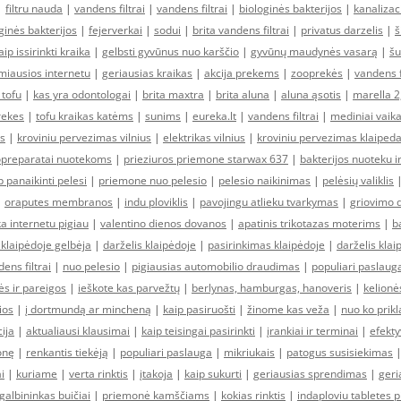
|
filtru nauda
|
vandens filtrai
|
vandens filtrai
|
biologinės bakterijos
|
kanalizac
ginės bakterijos
|
fejerverkai
|
sodui
|
brita vandens filtrai
|
privatus darzelis
|
š
aip issirinkti kraika
|
gelbsti gyvūnus nuo karščio
|
gyvūnų maudynės vasarą
|
šu
miausios internetu
|
geriausias kraikas
|
akcija prekems
|
zooprekės
|
vandens f
 tofu
|
kas yra odontologai
|
brita maxtra
|
brita aluna
|
aluna ąsotis
|
marella 2
rekes
|
tofu kraikas katėms
|
sunims
|
eureka.lt
|
vandens filtrai
|
mediniai vaik
as
|
kroviniu pervezimas vilnius
|
elektrikas vilnius
|
kroviniu pervezimas klaiped
opreparatai nuotekoms
|
prieziuros priemone starwax 637
|
bakterijos nuoteku 
p panaikinti pelesi
|
priemone nuo pelesio
|
pelesio naikinimas
|
pelėsių valiklis
|
oraputes membranos
|
indu ploviklis
|
pavojingu atlieku tvarkymas
|
griovimo 
a internetu pigiau
|
valentino dienos dovanos
|
apatinis trikotazas moterims
|
b
 klaipėdoje gelbėja
|
darželis klaipėdoje
|
pasirinkimas klaipėdoje
|
darželis klai
ens filtrai
|
nuo pelesio
|
pigiausias automobilio draudimas
|
populiari paslaug
ės ir pareigos
|
ieškote kas parvežtų
|
berlynas, hamburgas, hanoveris
|
kelionė
ios
|
į dortmundą ar mincheną
|
kaip pasiruošti
|
žinome kas veža
|
nuo ko prik
ija
|
aktualiausi klausimai
|
kaip teisingai pasirinkti
|
įrankiai ir terminai
|
efekt
onę
|
renkantis tiekėją
|
populiari paslauga
|
mikriukais
|
patogus susisiekimas
i
|
kuriame
|
verta rinktis
|
įtakoja
|
kaip sukurti
|
geriausias sprendimas
|
geri
galbininkas buičiai
|
priemonė kamščiams
|
kokias rinktis
|
indaploviu tabletes p