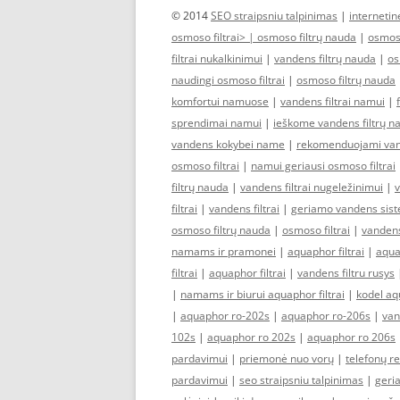
© 2014
SEO straipsniu talpinimas
|
interneti
osmoso filtrai> |
osmoso filtrų nauda
|
osmoso
filtrai nukalkinimui
|
vandens filtrų nauda
|
os
naudingi osmoso filtrai
|
osmoso filtrų nauda
komfortui namuose
|
vandens filtrai namui
|
sprendimai namui
|
ieškome vandens filtrų n
vandens kokybei name
|
rekomenduojami vand
osmoso filtrai
|
namui geriausi osmoso filtrai
filtrų nauda
|
vandens filtrai nugeležinimui
|
v
filtrai
|
vandens filtrai
|
geriamo vandens sis
osmoso filtrų nauda
|
osmoso filtrai
|
vandens
namams ir pramonei
|
aquaphor filtrai
|
aquap
filtrai
|
aquaphor filtrai
|
vandens filtru rusys
|
namams ir biurui aquaphor filtrai
|
kodel aqu
|
aquaphor ro-202s
|
aquaphor ro-206s
|
van
102s
|
aquaphor ro 202s
|
aquaphor ro 206s
pardavimui
|
priemonė nuo vorų
|
telefonų r
pardavimui
|
seo straipsniu talpinimas
|
geria