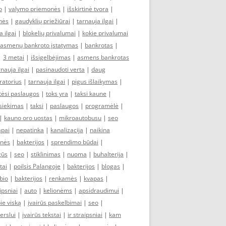
o
|
valymo priemonės
|
išskirtinė tvora
|
nės
|
gaudyklių priežiūrai
|
tarnauja ilgai
|
a ilgai
|
blokelių privalumai
|
kokie privalumai
ų asmenų bankroto įstatymas
|
bankrotas
|
|
3 metai
|
išsigelbėjimas
|
asmens bankrotas
rnauja ilgai
|
pasinaudoti verta
|
daug
ratorius
|
tarnauja ilgai
|
pigus išlaikymas
|
tėsi paslaugos
|
toks yra
|
taksi kaune
|
siekimas
|
taksi
|
paslaugos
|
programėlė
|
|
kauno oro uostas
|
mikroautobusu
|
seo
apai
|
nepatinka
|
kanalizacija
|
naikina
onės
|
bakterijos
|
sprendimo būdai
|
gūs
|
seo
|
stiklinimas
|
nuoma
|
buhalterija
|
tai
|
poilsis Palangoje
|
bakterijos
|
blogas
|
bio
|
bakterijos
|
renkamės
|
kvapas
|
ipsniai
|
auto
|
kelionėms
|
apsidraudimui
|
ie viską
|
įvairūs paskelbimai
|
seo
|
erslui
|
įvairūs tekstai
|
ir straipsniai
|
kam