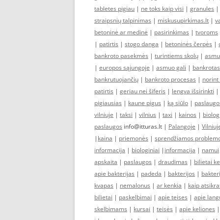
tabletes pigiau
|
ne toks kaip visi
|
granules
straipsnių talpinimas
|
miskusupirkimas.lt
|
v
betoninė ar medinė
|
pasirinkimas
|
tvoroms
|
patirtis
|
stogo danga
|
betoninės čerpės
|
bankroto pasekmės
|
turintiems skolų
|
asmuo
|
europos sąjungoje
|
asmuo gali
|
bankrotas
bankrutuojančių
|
bankroto procesas
|
norint
patirtis
|
geriau nei šiferis
|
lengva išsirinkti
pigiausias
|
kaune pigus
|
ką siūlo
|
paslaugo
vilniuje
|
taksi
|
vilnius
|
taxi
|
kainos
|
biolog
paslaugos
info@itturas.lt |
Palangoje
|
Vilniuj
|
kaina
|
priemonės
|
sprendžiamos problem
informacija
|
biologiniai
|
informacija
|
namui
apskaita
|
paslaugos
|
draudimas
|
bilietai 
apie bakterijas
|
padeda
|
bakterijos
|
bakteri
kvapas
|
nemalonus
|
ar kenkia
|
kaip atsikra
bilietai
|
paskelbimai
|
apie teises
|
apie lang
skelbimams
|
kursai
|
teisės
|
apie keliones