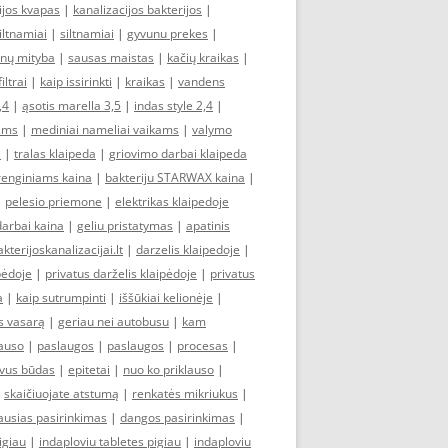
ijos kvapas
|
kanalizacijos bakterijos
|
iltnamiai
|
siltnamiai
|
gyvunu prekes
|
nų mityba
|
sausas maistas
|
kačių kraikas
|
iltrai
|
kaip issirinkti
|
kraikas
|
vandens
,4
|
ąsotis marella 3,5
|
indas style 2,4
|
ams
|
mediniai nameliai vaikams
|
valymo
a
|
tralas klaipeda
|
griovimo darbai klaipeda
irenginiams kaina
|
bakteriju STARWAX kaina
|
|
pelesio priemone
|
elektrikas klaipedoje
darbai kaina
|
geliu pristatymas
|
apatinis
akterijoskanalizacijai.lt
|
darzelis klaipedoje
|
pėdoje
|
privatus darželis klaipėdoje
|
privatus
a
|
kaip sutrumpinti
|
iššūkiai kelionėje
|
s vasarą
|
geriau nei autobusu
|
kam
lauso
|
paslaugos
|
paslaugos
|
procesas
|
yvus būdas
|
epitetai
|
nuo ko priklauso
|
|
skaičiuojate atstumą
|
renkatės mikriukus
|
ausias pasirinkimas
|
dangos pasirinkimas
|
igiau
|
indaploviu tabletes pigiau
|
indaploviu