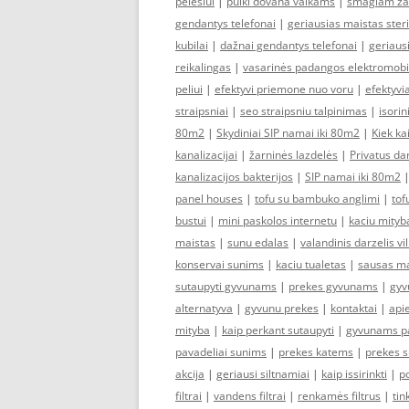
pelėsiui
|
puiki dovana vaikams
|
smagiam ža
gendantys telefonai
|
geriausias maistas ster
kubilai
|
dažnai gendantys telefonai
|
geriausi
reikalingas
|
vasarinės padangos elektromobi
peliui
|
efektyvi priemone nuo voru
|
efektyvia
straipsniai
|
seo straipsniu talpinimas
|
isori
80m2
|
Skydiniai SIP namai iki 80m2
|
Kiek ka
kanalizacijai
|
žarninės lazdelės
|
Privatus dar
kanalizacijos bakterijos
|
SIP namai iki 80m2
panel houses
|
tofu su bambuko anglimi
|
tof
bustui
|
mini paskolos internetu
|
kaciu mityb
maistas
|
sunu edalas
|
valandinis darzelis vi
konservai sunims
|
kaciu tualetas
|
sausas ma
sutaupyti gyvunams
|
prekes gyvunams
|
gyv
alternatyva
|
gyvunu prekes
|
kontaktai
|
api
mityba
|
kaip perkant sutaupyti
|
gyvunams pa
pavadeliai sunims
|
prekes katems
|
prekes 
akcija
|
geriausi siltnamiai
|
kaip issirinkti
|
po
filtrai
|
vandens filtrai
|
renkamės filtrus
|
tin