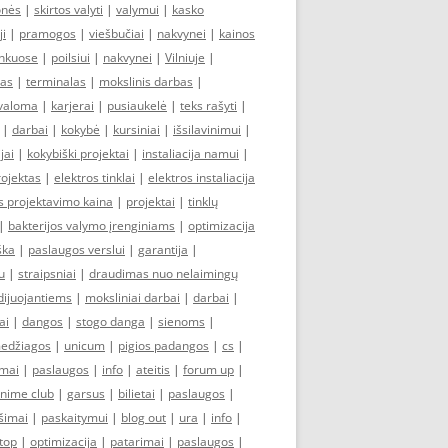
onės
|
skirtos valyti
|
valymui
|
kasko
ji
|
pramogos
|
viešbučiai
|
nakvynei
|
kainos
inkuose
|
poilsiui
|
nakvynei
|
Vilniuje
|
as
|
terminalas
|
mokslinis darbas
|
ivaloma
|
karjerai
|
pusiaukelė
|
teks rašyti
|
|
darbai
|
kokybė
|
kursiniai
|
išsilavinimui
|
jai
|
kokybiški projektai
|
instaliacija namui
|
rojektas
|
elektros tinklai
|
elektros instaliacija
s projektavimo kaina
|
projektai
|
tinklų
|
bakterijos valymo įrenginiams
|
optimizacija
ška
|
paslaugos verslui
|
garantija
|
u
|
straipsniai
|
draudimas nuo nelaimingų
dijuojantiems
|
moksliniai darbai
|
darbai
|
ai
|
dangos
|
stogo danga
|
sienoms
|
medžiagos
|
unicum
|
pigios padangos
|
cs
|
imai
|
paslaugos
|
info
|
ateitis
|
forum up
|
nime club
|
garsus
|
bilietai
|
paslaugos
|
šimai
|
paskaitymui
|
blog out
|
ura
|
info
|
top
|
optimizacija
|
patarimai
|
paslaugos
|