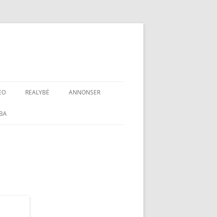
EO
REALYBĖ
ANNONSER
BA