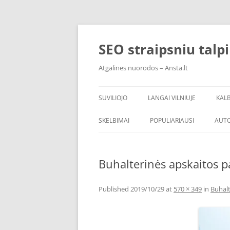
Skip
to
content
SEO straipsniu talp
Atgalines nuorodos – Ansta.lt
SUVILIOJO
LANGAI VILNIUJE
KAL
SKELBIMAI
POPULIARIAUSI
AUT
Buhalterinės apskaitos p
Published
2019/10/29
at
570 × 349
in
Buhalt