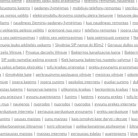
idimui kieme
|
aikštelės vaikų laiko praleidimui
|
telefonų remontas naudingas
ilizuotoms katėms
|
padangų žymėjimas
|
mobiliųjų telefonų remontas
|
sterili
as vonios valiklis
|
elektromobiliu ikrovimo stoteliu pletra lietuvoje
|
lietuvoje da
liams
|
naudingas žieminių padangų žymėjimas
|
kuo naudingas remontas
|
mob
i veikiantis pelėsio valiklis
|
priemonė nuo vorų
|
telefonų remontas
|
josera cla
nis seo optimizavimas
|
vidinis seo optimizavimas
|
kaip optimizuoti svetaine
|
Na
inuoja lauko aikštelės vaikams
|
Skydiniai SIP namai iki 80m2
|
Geriausi dulkių siu
zelis Vilniuje
|
Privatus darzelis Vilniuje
|
Bakterijos kanalizacijai kaina
|
Bakterij
|
SIP sodo nameliai galima gyventi
|
Kiek kainuoja bakterijos nuotekų valymui
|
D
u zalios arbatos ekstraktu
|
tofu kraikas originalus
|
prekiu gyvunams grazinimas
a
|
išmokykite katę
|
perkraustymo paslaugos vilniuje
|
meistras vilniuje
|
odonto
lniuje
|
josera katems
|
josera sunims
|
paskolos internetu
|
guoliai sunims
|
du
istas katems
|
konservai katems
|
silikoninis kraikas
|
bentonitinis kraikas
|
kra
unu prieziura
|
gyvunu augintojams
|
šunims
|
katėms
|
gyvunu prekes
|
tofu k
e mus
|
naujienos
|
nuorodos
|
nuorodos
|
nuorodos
|
gyvunu prekes internetu
rduotuve internetu
|
geriausia parduotuve gyvunams
|
prekiu parduotuve
|
kok
sunims
|
sausas maistas
|
sunu maistas
|
kaip ismokyti kate daryti i dezute
|
kuo 
likarbonatiniai šiltnamiai
|
tvirti siltnamiai
|
polikarbonatiniai atsiliepimai
|
šiltn
kamiausias maistas
|
maistas internetu
|
geriausias ėdalas
|
augintojams
|
blog