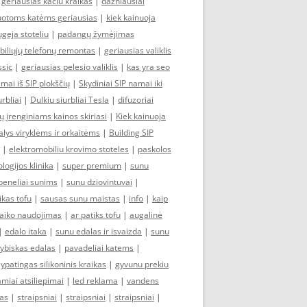
|
geriausias kaciu kraikas
|
dazniausiai
zuotoms katėms geriausias
|
kiek kainuoja
ugeja stoteliu
|
padangų žymėjimas
iliųjų telefonų remontas
|
geriausias valiklis
ssic
|
geriausias pelesio valiklis
|
kas yra seo
mai iš SIP plokščių
|
Skydiniai SIP namai iki
rbliai
|
Dulkiu siurbliai Tesla
|
difuzoriai
ų įrenginiams kainos skiriasi
|
Kiek kainuoja
alys viryklėms ir orkaitėms
|
Building SIP
|
elektromobiliu krovimo stoteles
|
paskolos
logijos klinika
|
super premium
|
sunu
beneliai sunims
|
sunu dziovintuvai
|
ikas tofu
|
sausas sunu maistas
|
info
|
kaip
raiko naudojimas
|
ar patiks tofu
|
augalinė
|
edalo itaka
|
sunu edalas ir isvaizda
|
sunu
ybiskas edalas
|
pavadeliai katems
|
ypatingas silikoninis kraikas
|
gyvunu prekiu
amiai atsiliepimai
|
led reklama
|
vandens
as
|
straipsniai
|
straipsniai
|
straipsniai
|