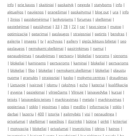
info
|
prie kavos
|
skaitiniai
|
paskaityk
|
negeda
|
statyboms
|
info
|
aktualijos
|
naujienos
|
pranešimai
|
paskaitymui
|
blog out
|
ura
|
info
|
žinios
|
pasidomėjimui
|
lankytojams
|
forumas
|
skelbimai
|
pastebėjimai
|
pasiūlymai
|
33
|
78
|
72
|
rar
|
tavo siena
|
mutop
|
optimizacija
|
patarimai
|
paslaugos
|
straipsniai
|
patirtis
|
bendras
|
galerija
|
images
|
tv
|
archyvas
|
gallery
|
pigūs lėktuvų bilietai
|
seo
paslaugos
|
nemokami skelbimai
|
pasirinkimas
|
namui
|
panaudojimas
|
naudojimas
|
pertvarų
|
blokeliai
|
tvoroms
|
sienoms
|
blokeliai
|
kaminams
|
pertvaroms
|
kaminai
|
blokeliai
|
pertvaroms
|
blokeliai
|
fibo
|
blokeliai
|
nemokami skelbimai
|
blokeliai
|
plaustų
nuoma
|
granulės
|
straipsniai
|
kasko
|
mokymo centras
|
draudimas
|
Lietuvoje
|
įvairovė
|
įdomu
|
rakshtys
|
echo
|
kateriui
|
kvalifikacija
|
gyvena
|
pasiekimai
|
vilniečiams
|
Vilniuje
|
laivavedyba
|
kursai
|
teisės
|
laivavedzio teises
|
markiravimas
|
metalo
|
markiravimas
|
popieriaus
|
stiklo
|
pjovimas
|
odos
|
medžio
|
informacija
|
stiklo
|
darbai
|
lazeriu
|
400
|
istorija
|
galimybės
|
visi
|
nenaudinga
|
privalumai
|
skelbimai
|
paieškos
|
išsirinkti
|
būtina
|
pirkti
|
kriterijai
|
motyvacija
|
blokeliai
|
privalumai
|
investicijos
|
idėjos
|
kainos
|
inventorius
|
kuriant
|
verta
|
naudojami
|
kur pirkimas
|
nauda
|
be