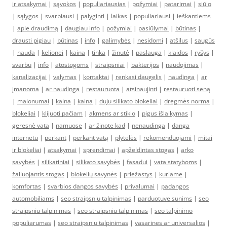
ir atsakymai
|
sąvokos
|
populiariausias
|
požymiai
|
patarimai
|
siūlo
|
sąlygos
|
svarbiausi
|
palyginti
|
laikas
|
populiariausi
|
ieškantiems
|
apie draudimą
|
daugiau info
|
požymiai
|
pasiūlymai
|
būtinas
|
drausti pigiau
|
būtinas
|
info
|
galimybės
|
nesidomi
|
atšilus
|
saugūs
|
nauda
|
kelionei
|
kaina
|
tinka
|
žinutė
|
paslauga
|
klaidos
|
ryšys
|
svarbu
|
info
|
atostogoms
|
straipsniai
|
bakterijos
|
naudojimas
|
kanalizacijai
|
valymas
|
kontaktai
|
renkasi daugelis
|
naudinga
|
ar
įmanoma
|
ar naudinga
|
restauruota
|
atsinaujinti
|
restauruoti seną
|
malonumai
|
kaina
|
kaina
|
duju silikato blokeliai
|
drėgmės norma
|
blokeliai
|
klijuoti pačiam
|
akmens ar stiklo
|
pigus išlaikymas
|
geresnė vata
|
namuose
|
ar žinote kad
|
nenaudinga
|
danga
internetu
|
perkant
|
perkant vatą
|
plytelės
|
rekomenduojami
|
mitai
ir blokeliai
|
atsakymai
|
sprendimai
|
apželdintas stogas
|
arko
savybės
|
silikatiniai
|
silikato savybės
|
fasadui
|
vata statyboms
|
žaliuojantis stogas
|
blokelių savynės
|
priežastys
|
kuriame
|
komfortas
|
svarbios dangos savybės
|
privalumai
|
padangos
automobiliams
|
seo straipsniu talpinimas
|
parduotuve sunims
|
seo
straipsniu talpinimas
|
seo straipsniu talpinimas
|
seo talpinimo
populiarumas
|
seo straipsniu talpinimas
|
vasarines ar universalios
|