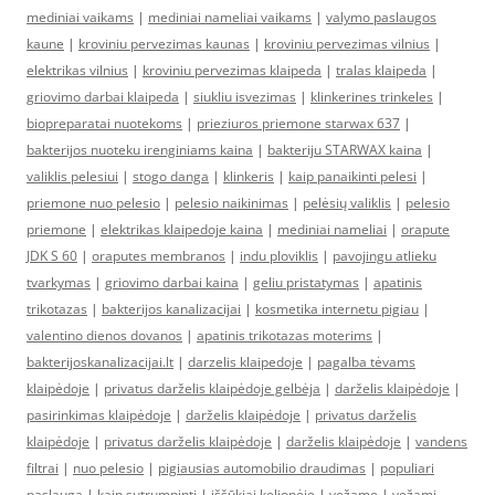
mediniai vaikams
|
mediniai nameliai vaikams
|
valymo paslaugos
kaune
|
kroviniu pervezimas kaunas
|
kroviniu pervezimas vilnius
|
elektrikas vilnius
|
kroviniu pervezimas klaipeda
|
tralas klaipeda
|
griovimo darbai klaipeda
|
siukliu isvezimas
|
klinkerines trinkeles
|
biopreparatai nuotekoms
|
prieziuros priemone starwax 637
|
bakterijos nuoteku irenginiams kaina
|
bakteriju STARWAX kaina
|
valiklis pelesiui
|
stogo danga
|
klinkeris
|
kaip panaikinti pelesi
|
priemone nuo pelesio
|
pelesio naikinimas
|
pelėsių valiklis
|
pelesio
priemone
|
elektrikas klaipedoje kaina
|
mediniai nameliai
|
orapute
JDK S 60
|
oraputes membranos
|
indu ploviklis
|
pavojingu atlieku
tvarkymas
|
griovimo darbai kaina
|
geliu pristatymas
|
apatinis
trikotazas
|
bakterijos kanalizacijai
|
kosmetika internetu pigiau
|
valentino dienos dovanos
|
apatinis trikotazas moterims
|
bakterijoskanalizacijai.lt
|
darzelis klaipedoje
|
pagalba tėvams
klaipėdoje
|
privatus darželis klaipėdoje gelbėja
|
darželis klaipėdoje
|
pasirinkimas klaipėdoje
|
darželis klaipėdoje
|
privatus darželis
klaipėdoje
|
privatus darželis klaipėdoje
|
darželis klaipėdoje
|
vandens
filtrai
|
nuo pelesio
|
pigiausias automobilio draudimas
|
populiari
paslauga
|
kaip sutrumpinti
|
iššūkiai kelionėje
|
vežame
|
vežami