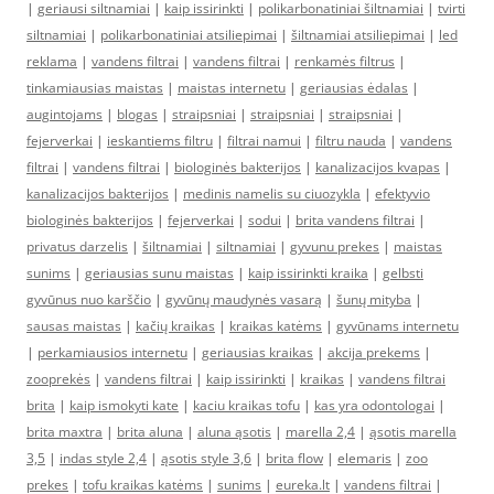
|
geriausi siltnamiai
|
kaip issirinkti
|
polikarbonatiniai šiltnamiai
|
tvirti
siltnamiai
|
polikarbonatiniai atsiliepimai
|
šiltnamiai atsiliepimai
|
led
reklama
|
vandens filtrai
|
vandens filtrai
|
renkamės filtrus
|
tinkamiausias maistas
|
maistas internetu
|
geriausias ėdalas
|
augintojams
|
blogas
|
straipsniai
|
straipsniai
|
straipsniai
|
fejerverkai
|
ieskantiems filtru
|
filtrai namui
|
filtru nauda
|
vandens
filtrai
|
vandens filtrai
|
biologinės bakterijos
|
kanalizacijos kvapas
|
kanalizacijos bakterijos
|
medinis namelis su ciuozykla
|
efektyvio
biologinės bakterijos
|
fejerverkai
|
sodui
|
brita vandens filtrai
|
privatus darzelis
|
šiltnamiai
|
siltnamiai
|
gyvunu prekes
|
maistas
sunims
|
geriausias sunu maistas
|
kaip issirinkti kraika
|
gelbsti
gyvūnus nuo karščio
|
gyvūnų maudynės vasarą
|
šunų mityba
|
sausas maistas
|
kačių kraikas
|
kraikas katėms
|
gyvūnams internetu
|
perkamiausios internetu
|
geriausias kraikas
|
akcija prekems
|
zooprekės
|
vandens filtrai
|
kaip issirinkti
|
kraikas
|
vandens filtrai
brita
|
kaip ismokyti kate
|
kaciu kraikas tofu
|
kas yra odontologai
|
brita maxtra
|
brita aluna
|
aluna ąsotis
|
marella 2,4
|
ąsotis marella
3,5
|
indas style 2,4
|
ąsotis style 3,6
|
brita flow
|
elemaris
|
zoo
prekes
|
tofu kraikas katėms
|
sunims
|
eureka.lt
|
vandens filtrai
|