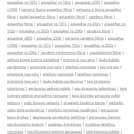
aquaphor ro-101s
|
aquaphor ro-102s
|
aquapgor s550
|
aquaphor
s1000
|
namui ir biurui aquaphor filtrai
|
namams ir biurui aquaphor
filtrai
|
kodel aquaphor filtrai
|
aquaphor filtrai
|
vandens filtrai
|
aquaphor filtrai
|
aquaphor ro-101s
|
aquaphor ro-202s
|
aquaphor ro-
102s
|
aquaphor ro-202s
|
aquaphor ro-206s
|
vandens filtrai
|
aquaphor s800
|
aquaphor s550
|
geriamo vandens filtrai
|
aquaphor
s1000
|
aquaphor ro 101s
|
aquaphor 102s
|
aquaphor ro 202s
|
aquaphor ro 206s
|
vandens minkstinimo filtrai
|
nugeležinimo filtrai
|
pelesio kvapa galima panaikinti
|
priemone nuo voru
|
lauko kubilai
pardavimui
|
priemonė nuo vorų
|
telefonų remontas
|
kas yra seo
|
priemone nuo voru
|
telefonų remontas
|
telefonų remontas
|
priemonė nuo vorų
|
lauko kubilai pardavimui
|
seo straipsniu
talpinimas
|
geriausias pelėsio valiklis
|
seo straipsniu talpinimas
|
kaip
isvengti pelesio atsiradimo namuose
|
kaip išsirinkti geriausią valiklį
pelėsiui
|
puiki dovana vaikams
|
smagiam žaidimui kieme
|
aikštelės
vaikų laiko praleidimui
|
telefonų remontas naudingas
|
geriausias
kaciu kraikas
|
dazniausiai gendantys telefonai
|
geriausias maistas
sterilizuotoms katėms
|
padangų žymėjimas
|
mobiliųjų telefonų
remontas
|
sterilizuotoms katėms geriausias
|
kiek kainuoja kubilai
|