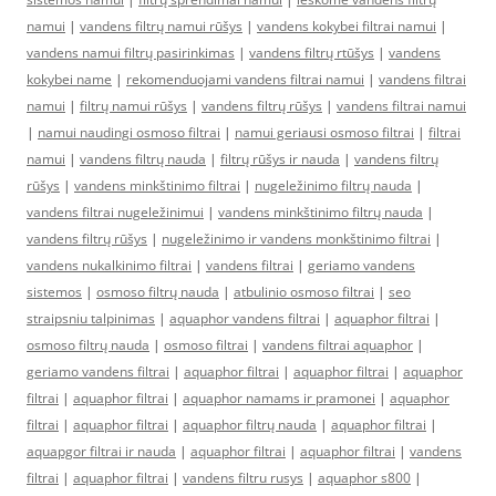
namui
|
vandens filtrų namui rūšys
|
vandens kokybei filtrai namui
|
vandens namui filtrų pasirinkimas
|
vandens filtrų rtūšys
|
vandens
kokybei name
|
rekomenduojami vandens filtrai namui
|
vandens filtrai
namui
|
filtrų namui rūšys
|
vandens filtrų rūšys
|
vandens filtrai namui
|
namui naudingi osmoso filtrai
|
namui geriausi osmoso filtrai
|
filtrai
namui
|
vandens filtrų nauda
|
filtrų rūšys ir nauda
|
vandens filtrų
rūšys
|
vandens minkštinimo filtrai
|
nugeležinimo filtrų nauda
|
vandens filtrai nugeležinimui
|
vandens minkštinimo filtrų nauda
|
vandens filtrų rūšys
|
nugeležinimo ir vandens monkštinimo filtrai
|
vandens nukalkinimo filtrai
|
vandens filtrai
|
geriamo vandens
sistemos
|
osmoso filtrų nauda
|
atbulinio osmoso filtrai
|
seo
straipsniu talpinimas
|
aquaphor vandens filtrai
|
aquaphor filtrai
|
osmoso filtrų nauda
|
osmoso filtrai
|
vandens filtrai aquaphor
|
geriamo vandens filtrai
|
aquaphor filtrai
|
aquaphor filtrai
|
aquaphor
filtrai
|
aquaphor filtrai
|
aquaphor namams ir pramonei
|
aquaphor
filtrai
|
aquaphor filtrai
|
aquaphor filtrų nauda
|
aquaphor filtrai
|
aquapgor filtrai ir nauda
|
aquaphor filtrai
|
aquaphor filtrai
|
vandens
filtrai
|
aquaphor filtrai
|
vandens filtru rusys
|
aquaphor s800
|