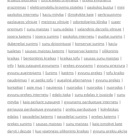
grazinimas
|
elektromobiliu krovimo stoteles
|
paskolos bustui
|
mini
paskolos internetu
|
kaciu mityba
|
išmokykite katę
|
perkraustymo
paslaugos vilniuje
|
meistras vilniuje
|
odontologijos klinika
|
super
premium
|
sunu maistas
|
sunu edalas
|
valandinis darzelis vilniuje
|
josera katems
|
josera sunims
|
paskolos internetu
|
guoliai sunims
|
dubeneliai sunims
|
sunu dziovintuvai
|
konservai sunims
|
kaciu
tualetas
|
sausas maistas katems
|
konservai katems
|
silikoninis
kraikas
|
bentonitinis kraikas
|
kraikas tofu
|
sausas sunu maistas
|
info
|
kaip sutaupyti gyvunams
|
prekes gyvunams
|
gyvunu prieziura
|
gyvunu augintojams
|
šunims
|
katėms
|
gyvunu prekes
|
tofu kraiko
naudojimas
|
ar patiks tofu
|
augalinė alternatyva
|
gyvunu prekes
|
kontaktai
|
apie mus
|
naujienos
|
nuorodos
|
nuorodos
|
nuorodos
|
gyvunu prekes internetu
|
edalo itaka
|
sunu edalas ir isvaizda
|
sunu
mityba
|
kaip perkant sutaupyti
|
gyvunams parduotuve internetu
|
geriausia parduotuve gyvunams
|
prekiu parduotuve
|
kokybiskas
edalas
|
pavadeliai katems
|
pavadeliai sunims
|
prekes katems
|
prekes sunims
|
sausas maistas
|
sunu maistas
|
kaip ismokyti kate
daryti i dezute
|
kuo ypatingas silikoninis kraikas
|
gyvunu prekiu akcija