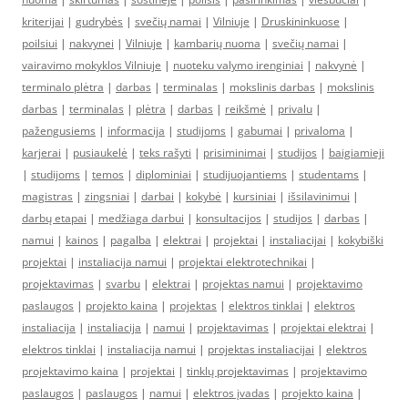
kriterijai
|
gudrybės
|
svečių namai
|
Vilniuje
|
Druskininkuose
|
poilsiui
|
nakvynei
|
Vilniuje
|
kambarių nuoma
|
svečių namai
|
vairavimo mokyklos Vilniuje
|
nuoteku valymo irenginiai
|
nakvynė
|
terminalo plėtra
|
darbas
|
terminalas
|
mokslinis darbas
|
mokslinis
darbas
|
terminalas
|
plėtra
|
darbas
|
reikšmė
|
privalu
|
pažengusiems
|
informacija
|
studijoms
|
gabumai
|
privaloma
|
karjerai
|
pusiaukelė
|
teks rašyti
|
prisiminimai
|
studijos
|
baigiamieji
|
studijoms
|
temos
|
diplominiai
|
studijuojantiems
|
studentams
|
magistras
|
zingsniai
|
darbai
|
kokybė
|
kursiniai
|
išsilavinimui
|
darbų etapai
|
medžiaga darbui
|
konsultacijos
|
studijos
|
darbas
|
namui
|
kainos
|
pagalba
|
elektrai
|
projektai
|
instaliacijai
|
kokybiški
projektai
|
instaliacija namui
|
projektai elektrotechnikai
|
projektavimas
|
svarbu
|
elektrai
|
projektas namui
|
projektavimo
paslaugos
|
projekto kaina
|
projektas
|
elektros tinklai
|
elektros
instaliacija
|
instaliacija
|
namui
|
projektavimas
|
projektai elektrai
|
elektros tinklai
|
instaliacija namui
|
projektas instaliacijai
|
elektros
projektavimo kaina
|
projektai
|
tinklų projektavimas
|
projektavimo
paslaugos
|
paslaugos
|
namui
|
elektros įvadas
|
projekto kaina
|