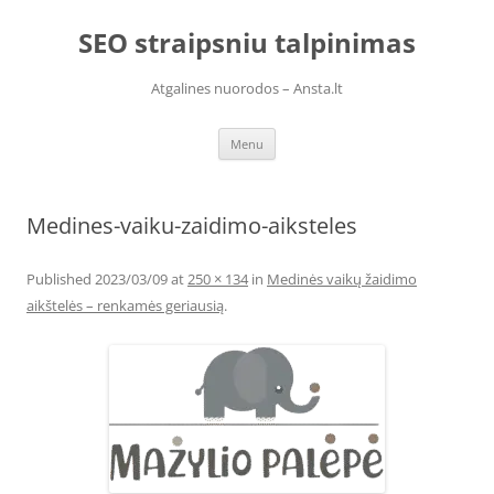
Skip
to
SEO straipsniu talpinimas
content
Atgalines nuorodos – Ansta.lt
Menu
Medines-vaiku-zaidimo-aiksteles
Published
2023/03/09
at
250 × 134
in
Medinės vaikų žaidimo
aikštelės – renkamės geriausią
.