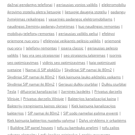
dažnai gendantys telefonai
|
geriausias vonios valiklis
|
elektromobiliu
ikrovimo stoteliu pletra lietuvoje
|
lietuvoje daugeja stoteliu
|
padangų
žymėjimas reikalingas
|
vasarinės padangos elektromobiliams
|
naudingas žieminių padangų žymėjimas
|
kuo naudingas remontas
|
mobiliųjų telefonų remontas
|
geriausias valiklis peliui
|
efektyvi
priemone nuo voru
|
efektyviai veikiantis pelėsio valiklis
|
priemonė
nuo vorų
|
telefonų remontas
|
josera classic
|
geriausias pelesio
valiklis
|
kas yra seo straipsniai
|
seo straipsniu talpinimas
|
isorinis
seo optimizavimas
|
vidinis seo optimizavimas
|
kaip optimizuoti
svetaine
|
Namai iš SIP plokščių
|
Skydiniai SIP namai iki 80m2
|
Skydiniai SIP namai iki 80m2
|
Kiek kainuoja lauko aikštelės vaikams
|
Skydiniai SIP namai iki 80m2
|
Geriausi dulkių siurbliai
|
Dulkiu siurbliai
Tesla
|
difuzoriai kanalizacijai
|
žarninės lazdelės
|
Privatus darzelis
Vilniuje
|
Privatus darzelis Vilniuje
|
Bakterijos kanalizacijai kaina
|
Bakterijų įrenginiams kainos skiriasi
|
Kiek kainuoja kanalizacijos
bakterijos
|
SIP namai iki 80m2
|
SIP sodo nameliai galima gyventi
|
Kiek kainuoja bakterijos nuotekų valymui
|
Dalys viryklėms ir orkaitėms
|
Building SIP panel houses
|
tofu su bambuko anglimi
|
tofu zalios
arbatos ekstraktu
|
tofu kraikas originalus
|
prekiu gyvunams