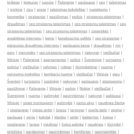
briketai
|
biokuras
|
juostos
|
Palangoje
|
paslaugos
|
seo
|
talpinimas
|
tricking
|
zizu
|
ansta
|
talpinimas kokybiškai
|
nuotėkoms
|
kosmetika
|
straipsniai
|
pasiūlymas
|
poilsis
|
straipsniu talpinimas
|
draudimas
|
seo straipsniu talpinimas
|
seo straipsniu talpinimas
|
seo
straipsniu talpinimas
|
seo straipsniu talpinimas
|
zooprekės
|
aviabilietai internetu
|
kaina
|
kanalizacijos valiklis
|
seo straipsniai
|
pigiausias draudimas internetu
|
paslaugos kaina
|
draudimas
|
jnn
|
gprs
|
mercedes
|
seo straipsniu talpinimas
|
nakvynei
|
viešbučiai
|
Vilniuje
|
Palangoje
|
apartamentai
|
poilsis
|
Šventojoje
|
turistams
|
poilsiui
|
viešbučiai
|
valymas
|
roletai
|
išsimokėtinai
|
nuoma
|
vairavimo mokyklos
|
kambarių nuoma
|
viešbučiai
|
Vilniuje
|
pigu
|
Šventoji
|
turistams
|
sostinėje
|
nakvynei
|
paslaugos
|
atostogoms
|
pasiūlymai
|
Palangoje
|
Vilniuje
|
poilsis
|
Nidoje
|
viešbučiai
|
Šventojoje
|
nuoma
|
galimybė
|
pasirinkimas
|
nakvynė
|
paklausa
|
Vilniuje
|
stoge montuojami
|
galimybė
|
namo akys
|
naudinga žiemą
|
stoglangiai
|
metas pirkti
|
šviesa
|
terminai
|
svarbi dalis
|
atvejai
|
paslauga
|
verta
|
kokybė
|
klaidos
|
pirkti
|
bakterijos
|
šviesa
|
stoglangiai
|
langai
|
mediniai
|
šviesi aplinka
|
naudinga
|
išsirinkti
|
priežiūra
|
pardavimai
|
pasirinkimas
|
komfortas
|
pasirūpinkite
|