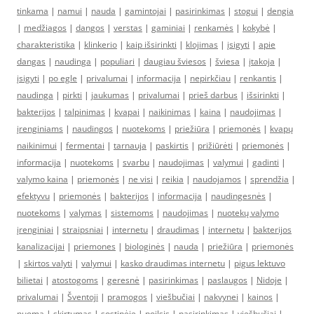
tinkama
|
namui
|
nauda
|
gamintojai
|
pasirinkimas
|
stogui
|
dengia
|
medžiagos
|
dangos
|
verstas
|
gaminiai
|
renkamės
|
kokybė
|
charakteristika
|
klinkerio
|
kaip išsirinkti
|
klojimas
|
įsigyti
|
apie
dangas
|
naudinga
|
populiari
|
daugiau šviesos
|
šviesa
|
įtakoja
|
įsigyti
|
po egle
|
privalumai
|
informacija
|
nepirkčiau
|
renkantis
|
naudinga
|
pirkti
|
jaukumas
|
privalumai
|
prieš darbus
|
išsirinkti
|
bakterijos
|
talpinimas
|
kvapai
|
naikinimas
|
kaina
|
naudojimas
|
įrenginiams
|
naudingos
|
nuotekoms
|
priežiūra
|
priemonės
|
kvapų
naikinimui
|
fermentai
|
tarnauja
|
paskirtis
|
prižiūrėti
|
priemonės
|
informacija
|
nuotekoms
|
svarbu
|
naudojimas
|
valymui
|
gadinti
|
valymo kaina
|
priemonės
|
ne visi
|
reikia
|
naudojamos
|
sprendžia
|
efektyvu
|
priemonės
|
bakterijos
|
informacija
|
naudingesnės
|
nuotekoms
|
valymas
|
sistemoms
|
naudojimas
|
nuotekų valymo
įrenginiai
|
straipsniai
|
internetu
|
draudimas
|
internetu
|
bakterijos
kanalizacijai
|
priemones
|
biologinės
|
nauda
|
priežiūra
|
priemonės
|
skirtos valyti
|
valymui
|
kasko draudimas internetu
|
pigus lektuvo
bilietai
|
atostogoms
|
geresnė
|
pasirinkimas
|
paslaugos
|
Nidoje
|
privalumai
|
Šventoji
|
pramogos
|
viešbučiai
|
nakvynei
|
kainos
|
nuoma
|
skirtumas
|
sostinėje
|
poilsis
|
pasirinkimas
|
viešbučiai
|