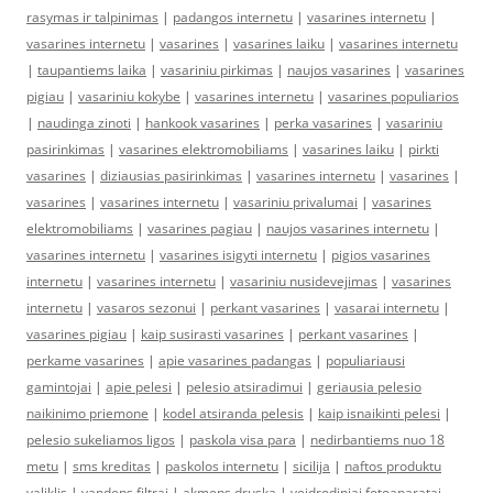
rasymas ir talpinimas
|
padangos internetu
|
vasarines internetu
|
vasarines internetu
|
vasarines
|
vasarines laiku
|
vasarines internetu
|
taupantiems laika
|
vasariniu pirkimas
|
naujos vasarines
|
vasarines
pigiau
|
vasariniu kokybe
|
vasarines internetu
|
vasarines populiarios
|
naudinga zinoti
|
hankook vasarines
|
perka vasarines
|
vasariniu
pasirinkimas
|
vasarines elektromobiliams
|
vasarines laiku
|
pirkti
vasarines
|
diziausias pasirinkimas
|
vasarines internetu
|
vasarines
|
vasarines
|
vasarines internetu
|
vasariniu privalumai
|
vasarines
elektromobiliams
|
vasarines pagiau
|
naujos vasarines internetu
|
vasarines internetu
|
vasarines isigyti internetu
|
pigios vasarines
internetu
|
vasarines internetu
|
vasariniu nusidevejimas
|
vasarines
internetu
|
vasaros sezonui
|
perkant vasarines
|
vasarai internetu
|
vasarines pigiau
|
kaip susirasti vasarines
|
perkant vasarines
|
perkame vasarines
|
apie vasarines padangas
|
populiariausi
gamintojai
|
apie pelesi
|
pelesio atsiradimui
|
geriausia pelesio
naikinimo priemone
|
kodel atsiranda pelesis
|
kaip isnaikinti pelesi
|
pelesio sukeliamos ligos
|
paskola visa para
|
nedirbantiems nuo 18
metu
|
sms kreditas
|
paskolos internetu
|
sicilija
|
naftos produktu
valiklis
|
vandens filtrai
|
akmens druska
|
veidrodiniai fotoaparatai