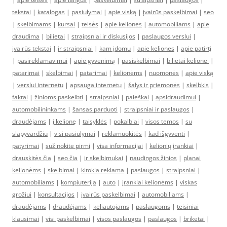
tekstai
|
katalogas
|
pasiulymai
|
apie viską
|
įvairūs paskelbimai
|
seo
|
skelbimams
|
kursai
|
teisės
|
apie keliones
|
automobiliams
|
apie
draudima
|
bilietai
|
straipsniai ir diskusijos
|
paslaugos verslui
|
įvairūs tekstai
|
ir straipsniai
|
kam įdomu
|
apie keliones
|
apie patirtį
|
pasireklamavimui
|
apie gyvenimą
|
pasiskelbimai
|
bilietai kelionei
|
patarimai
|
skelbimai
|
patarimai
|
kelionėms
|
nuomonės
|
apie viską
|
verslui internetu
|
apsauga internetu
|
šalys ir priemonės
|
skelbkis
|
faktai
|
žinioms paskelbti
|
straipsniai
|
paieškai
|
apsidraudimui
|
automobilininkams
|
šansas parduoti
|
straipsniai ir paslaugos
|
draudėjams
|
į kelionę
|
taisyklės
|
pokalbiai
|
visos temos
|
su
slapyvardžiu
|
visi pasiūlymai
|
reklamuokitės
|
kad išgyventi
|
patyrimai
|
sužinokite pirmi
|
visa informacijai
|
kelionių įrankiai
|
drauskitės čia
|
seo čia
|
ir skelbimukai
|
naudingos žinios
|
planai
kelionėms
|
skelbimai
|
kitokia reklama
|
paslaugos
|
straipsniai
|
automobiliams
|
kompiuterija
|
auto
|
įrankiai kelionėms
|
viskas
grožiui
|
konsultacijos
|
įvairūs paskelbimai
|
automobiliams
|
draudėjams
|
draudėjams
|
keliautojams
|
paslaugoms
|
teisiniai
klausimai
|
visi paskelbimai
|
visos paslaugos
|
paslaugos
|
briketai
|