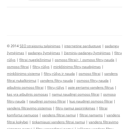
© 2014
SEO straipsniu talpinimas
|
internetine parduotuve
|
padangų
žymėjimas
|
padangų žymėjimas
|
žieminių padangų žymėjimas
|
filtrų
rūšys
|
filtrai nugeležinimui
|
osmoso filtrai> |
osmoso filtrų nauda
|
osmoso filtrai
|
filtrų rūšys
|
minkštinimo filtrų naudojimas
|
minkštinimo sistema
|
filtrų rūšys ir nauda
|
osmoso filtrai
|
vandens
filtrai nukalkinimui
|
vandens filtrų nauda
|
osmoso filtrų nauda
|
atbulinio osmoso filtrai
|
filtrų rūšys
|
apie geriamo vandens filtrus
|
kas yra atbulinis osmosas
|
namui naudingi osmoso filtrai
|
osmoso
filtrų nauda
|
naudingi osmoso filtrai
|
kuo naudingi osmoso filtrai
|
vandens filtravimo sistemos
|
filtrų namui pasirinkimas
|
filtrai
komfortui namuose
|
vandens filtrai namui
|
filtrai namams
|
vandens
filtrai kokybei
|
tinkamiausi vandens filtrai namui
|
vandens filtravimo
sistemos namui
|
filtrų sprendimai namui
|
ieškome vandens filtrų