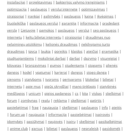
instaliacijai
|
projektavimas
|
bakterijos valymo įrenginiams
|
optimizacija
|
paslaugos
|
verslui internete
|
optimizavimas
|
straipsniai
|
įrankiai
|
galimybės
|
paslaugos
|
kaina
|
įkvėpimas
|
šiuolaikiška
|
paslaugos verslui
|
garantija
|
informacija
|
pradedant
verslą
|
Lietuvoje
|
pamokos
|
paslaugos
|
verslui
|
seo paslaugos
|
internetu
|
keltu bilietai internetu
|
straipsniai
|
draudimas nuo
nelaimingų atsitikimų
|
kelionės draudimas
|
nekilnojamo turto
draudimas
|
tpvca
|
laukia
|
poreikis
|
klaidos
|
ateičiai
|
gramatika
|
studijuojantiems
|
moksliniai darbai
|
darbai
|
dazymo
|
visureigiai
|
kilovatas
|
bronzavimas
|
gumos
|
studentams
|
stogams
|
plienės
dangos
|
kodel
|
ypatumai
|
karjerai
|
dangos
|
stogo danga
|
sienoms
|
statyboms
|
tvoroms
|
pertvaroms
|
blokeliai
|
bilietai
|
internetu
|
apie mus
|
pigūs skrydžiai
|
mano tinklapis
|
statybinės
medžiagos
|
unicum
|
pigios padangos
|
cs
|
kita
|
viskas
|
skelbimai
|
forum
|
zombynas
|
realu
|
reklama
|
skelbimai
|
patirtis
|
pastebėjimai
|
frag
|
naujausia
|
skelbimai
|
paslaugos
|
info
|
ateitis
|
forum up
|
naujausia
|
informacija
|
pastebėjimai
|
įvairovės
|
įdomybės
|
pasiūlymai
|
naujovės
|
įvairu
|
skelbimai
|
pasikalbėjimai
|
anime club
|
garsus
|
bilietai
|
paslaugos
|
nepraleisk
|
pasidomėk
|