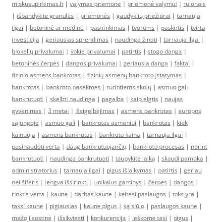
miskusupirkimas.lt
|
valymas priemone
|
priemonė valymui
|
rulonais
|
išbandykite granules
|
priemonės
|
gaudyklių priežiūrai
|
tarnauja
ilgai
|
betoninė ar medinė
|
pasirinkimas
|
tvoroms
|
paskirtis
|
tvirta
investicija
|
geriausias sprendimas
|
naudinga žinoti
|
tarnauja ilgai
|
blokelių privalumai
|
kokie privalumai
|
patirtis
|
stogo danga
|
betoninės čerpės
|
dangos privalumai
|
geriausia danga
|
faktai
|
fizinio asmens bankrotas
|
fizinių asmenų bankroto įstatymas
|
bankrotas
|
bankroto pasekmės
|
turintiems skolų
|
asmuo gali
bankrutuoti
|
skelbti naudinga
|
pagalba
|
kaip elgtis
|
naujas
gyvenimas
|
3 metai
|
išsigelbėjimas
|
asmens bankrotas
|
europos
sąjungoje
|
asmuo gali
|
bankrotas asmeniui
|
bankrotas
|
kiek
kainuoja
|
asmens bankrotas
|
bankroto kaina
|
tarnauja ilgai
|
pasinaudoti verta
|
daug bankrutuojančių
|
bankroto procesas
|
norint
bankrutuoti
|
naudinga bankrutuoti
|
taupykite laiką
|
skaudi pamoka
|
administratorius
|
tarnauja ilgai
|
pigus išlaikymas
|
patirtis
|
geriau
nei šiferis
|
lengva išsirinkti
|
unikalus gaminys
|
čerpės
|
dangos
|
rinktis verta
|
kaune
|
darbas kaune
|
keitėsi paslaugos
|
toks yra
|
taksi kaune
|
pigiausias
|
kaune pigus
|
ką siūlo
|
paslaugos kaune
|
mažoji sostinė
|
išsikviesti
|
konkurencija
|
ieškome taxi
|
pigus
|