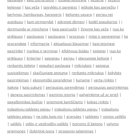
keleiviai
|
kas veža
|
taisyklės ir pareigos
|
ieškote kas parvežtų
|
berlynas, hamburgas, hanoveris
|
kelionės vasarą
|
geriau nei
autobusu
|
kam pirmenybė
|
atkreipti dėmesį
|
kodėl populiarios
|
į
dortmundą ar mincheną
|
kaip pasiruošti
|
žinome kas veža
|
nuo ko
priklauso
|
paslaugos
|
paslaugos
|
procesas
|
mitai ir paneigimai
|
ką
prarandate
|
informacija
|
aktualiausi klausimai
|
kaip teisingai
pasirinkti
|
įrankiai ir terminai
|
efektyvus būdas
|
epitetai
|
nuo ko
priklauso
|
kriterijai
|
patogiau
|
geriau
|
planuojate kelionę
|
renkantis tiekėją
|
populiari paslauga
|
mikriukais
|
patogus
susisiekimas
|
skaičiuojate atstumą
|
renkatės mikriukus
|
kokybės
pasirinkimas
|
ekonomiški sprendimai
|
kuriame
|
verta rinktis
|
įtakoja
|
kaip sukurti
|
geriausias sprendimas
|
geriausias pasirinkimas
|
dangos pasirinkimas
|
gaminio istorija
|
palyginkime už ar prieš
|
pagalbininkas buičiai
|
priemonė kamščiams
|
kokias rinktis
|
indaploviu tabletes pigiau
|
indaploviu tabletes pigiau
|
indaploviu
tabletes pigiau
|
ne toks kaip visi
|
granules
|
tabletes
|
vonios valiklis
|
valiklis
|
stiklų ir veidrodžių valiklis
|
tvoroms iš betono
|
valymo
priemonės
|
išskirtinė tvora
|
straipsnių talpinimas
|