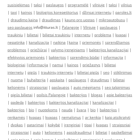
susisiekimas
|
taksi
|
paslaugos
|
programėlė
|
vilniuje
|
taksi
|
vilnius
|
taxi
|
kainos
|
biologijos korepetitorius
|
džinsai internetu
|
paroles.lt
|
draudimo kaina
|
draudimas
|
kauno oro uostas
|
mikroautobusu
|
seo paslaugos
info@itturas.lt |
Palangoje
|
Vilniuje
|
paslaugos
|
traukiniu
|
bilietai
|
bilietai traukiniu
|
internetu
|
problema
|
kvapai
|
nepatinka
|
kanalizacija
|
naikina
|
kaina
|
priemonės
|
sprendžiamos
problemos
|
priežiūrai
|
valymo įrenginiams
|
bakterijos kanalizacijai
|
efektyvios priemonės
|
bakterijos
|
sprendimo būdai
|
informacija
|
biologiniai
|
informacija
|
namui
|
kainos
|
priežastys
|
bilietai
internetu
|
pigūs
|
traukinių internetu
|
bilietai pigūs
|
seo
|
stiklinimas
|
nuoma
|
buhalterija
|
apskaita
|
paslaugos
|
draudimas
|
bilietai
kelionėms
|
straipsniai
|
paslaugos
|
auto mėgėjams
|
seo talpinimas
|
pigūs bilietai
|
poilsis Palangoje
|
bakterijos
|
blogas
|
apie bakterijas
|
padeda
|
bakterijos
|
bakterijos kanalizacijai
|
kanalizacijai
|
bakterijos
|
bio
|
nuotekoms
|
nauda
|
švara
|
bio
|
bakterijos
|
renkamės
|
kvapas
|
kvapas
|
nemalonus
|
ar kenkia
|
kaip atsikratyti
|
dvokas
|
patarimai
|
kokybė
|
įrenginiai
|
tipai
|
kvapas
|
straipsniai
|
straipsniai
|
auto
|
kelionėms
|
apsidraudimui
|
bilietai
|
paskelbimai
|
apie teises
|
apie langus
|
paskelbimai
|
straipsniai
|
paslaugos
|