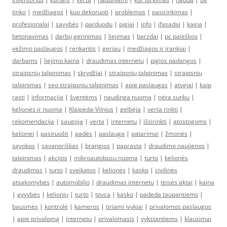
tinko
|
medžiagos
|
kuo dekoruoti
|
problemos
|
pasirinkimas
|
profesionalai
|
savybės
|
parduodu
|
pigiai
|
info
|
ifasadai
|
kaina
|
betonavimas
|
darbų gerinimas
|
liejimas
|
barzdai
|
pc paieškos
|
vežimo paslaugos
|
renkantis
|
geriau
|
medžiagos ir įrankiai
|
darbams
|
liejimo kaina
|
draudimas internetu
|
pigios padangos
|
straipsnių talpinimas
|
skrydžiai
|
straipsnių talpinimas
|
straipsnių
talpinimas
|
seo straipsniu talpinimas
|
apie paslaugas
|
atvejai
|
kaip
rasti
|
informacija
|
šventėms
|
naudinga nuoma
|
nėra sunku
|
kelionės ir nuoma
|
Klaipėda-Vilnius
|
gelbėja
|
verta rinkti
|
rekomendacija
|
saugoja
|
verta
|
internetu
|
išsirinkti
|
atostogoms
|
kelionei
|
pasiruošti
|
padės
|
paslauga
|
patarimai
|
žmonės
|
sąvokos
|
savanoriškas
|
brangios
|
paprasta
|
draudimo naujienos
|
talpinimas
|
akcijos
|
mikroautobusu nuoma
|
turto
|
kelionės
draudimas
|
turto
|
sveikatos
|
kelionės
|
kasko
|
civilinės
atsakomybės
|
automobilio
|
draudimas internetu
|
teisės aktai
|
kaina
|
gyvybės
|
kelionių
|
turto
|
tpvca
|
kasko
|
padeda taupantiems
|
bausmės
|
kontrolė
|
kameros
|
tiriami įvykiai
|
privalomos paslaugos
|
apie privalomą
|
internetu
|
privalomasis
|
vykstantiems
|
klausimai