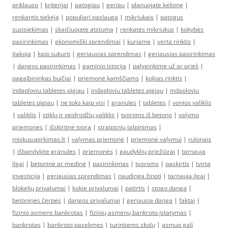
priklauso
|
kriterijai
|
patogiau
|
geriau
|
planuojate kelionę
|
renkantis tiekėją
|
populiari paslauga
|
mikriukais
|
patogus
susisiekimas
|
skaičiuojate atstumą
|
renkatės mikriukus
|
kokybės
pasirinkimas
|
ekonomiški sprendimai
|
kuriame
|
verta rinktis
|
įtakoja
|
kaip sukurti
|
geriausias sprendimas
|
geriausias pasirinkimas
|
dangos pasirinkimas
|
gaminio istorija
|
palyginkime už ar prieš
|
pagalbininkas buičiai
|
priemonė kamščiams
|
kokias rinktis
|
indaploviu tabletes pigiau
|
indaploviu tabletes pigiau
|
indaploviu
tabletes pigiau
|
ne toks kaip visi
|
granules
|
tabletes
|
vonios valiklis
|
valiklis
|
stiklų ir veidrodžių valiklis
|
tvoroms iš betono
|
valymo
priemonės
|
išskirtinė tvora
|
straipsnių talpinimas
|
miskusupirkimas.lt
|
valymas priemone
|
priemonė valymui
|
rulonais
|
išbandykite granules
|
priemonės
|
gaudyklių priežiūrai
|
tarnauja
ilgai
|
betoninė ar medinė
|
pasirinkimas
|
tvoroms
|
paskirtis
|
tvirta
investicija
|
geriausias sprendimas
|
naudinga žinoti
|
tarnauja ilgai
|
blokelių privalumai
|
kokie privalumai
|
patirtis
|
stogo danga
|
betoninės čerpės
|
dangos privalumai
|
geriausia danga
|
faktai
|
fizinio asmens bankrotas
|
fizinių asmenų bankroto įstatymas
|
bankrotas
|
bankroto pasekmės
|
turintiems skolų
|
asmuo gali