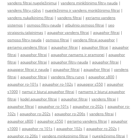
vandens filtrai nugeležinimui
|
vandens minkštinimo filtrų nauda
|
vandens filtrų rūšys
|
nugeležinimo ir vandens monkštinimo filtrai
|
vandens nukalkinimo filtrai
|
vandens filtrai
|
geriamo vandens
sistemos
|
osmoso filtrų nauda
|
atbulinio osmoso filtrai
|
seo
straipsniu talpinimas
|
aquaphor vandens filtrai
|
aquaphor filtrai
|
osmoso filtrų nauda
|
osmoso filtrai
|
vandens filtrai aquaphor
|
geriamo vandens filtrai
|
aquaphor filtrai
|
aquaphor filtrai
|
aquaphor
filtrai
|
aquaphor filtrai
|
aquaphor namams ir pramonei
|
aquaphor
filtrai
|
aquaphor filtrai
|
aquaphor filtrų nauda
|
aquaphor filtrai
|
aquapgor filtrai ir nauda
|
aquaphor filtrai
|
aquaphor filtrai
|
vandens
filtrai
|
aquaphor filtrai
|
vandens filtru rusys
|
aquaphor s800
|
aquaphor ro-101s
|
aquaphor ro-102s
|
aquapgor s550
|
aquaphor
s1000
|
namui ir biurui aquaphor filtrai
|
namams ir biurui aquaphor
filtrai
|
kodel aquaphor filtrai
|
aquaphor filtrai
|
vandens filtrai
|
aquaphor filtrai
|
aquaphor ro-101s
|
aquaphor ro-202s
|
aquaphor ro-
102s
|
aquaphor ro-202s
|
aquaphor ro-206s
|
vandens filtrai
|
aquaphor s800
|
aquaphor s550
|
geriamo vandens filtrai
|
aquaphor
s1000
|
aquaphor ro 101s
|
aquaphor 102s
|
aquaphor ro 202s
|
aquaphor ro 206s
|
vandens minkstinimo filtrai
|
nugeležinimo filtrai
|