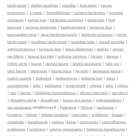
bankrutuoti
|
skelbti naudinga
|
pagalba
|
kaip elgtis
|
naujas
gyvenimas
|
3 metai
|
išsigelbėjimas
|
asmens bankrotas
|
europos
sąjungoje
|
asmuo gali
|
bankrotas asmeniui
|
bankrotas
|
kiek
kainuoja
|
asmens bankrotas
|
bankroto kaina
|
tarnauja ilgai
|
pasinaudoti verta
|
daug bankrutuojančių
|
bankroto procesas
|
norint
bankrutuoti
|
naudinga bankrutuoti
|
taupykite laiką
|
skaudi pamoka
|
administratorius
|
tarnauja ilgai
|
pigus išlaikymas
|
patirtis
|
geriau
nei šiferis
|
lengva išsirinkti
|
unikalus gaminys
|
čerpės
|
dangos
|
rinktis verta
|
kaune
|
darbas kaune
|
keitėsi paslaugos
|
toks yra
|
taksi kaune
|
pigiausias
|
kaune pigus
|
ką siūlo
|
paslaugos kaune
|
mažoji sostinė
|
išsikviesti
|
konkurencija
|
ieškome taxi
|
pigus
|
susisiekimas
|
taksi
|
paslaugos
|
programėlė
|
vilniuje
|
taksi
|
vilnius
|
taxi
|
kainos
|
biologijos korepetitorius
|
džinsai internetu
|
paroles.lt
|
draudimo kaina
|
draudimas
|
kauno oro uostas
|
mikroautobusu
|
seo paslaugos
info@itturas.lt |
Palangoje
|
Vilniuje
|
paslaugos
|
traukiniu
|
bilietai
|
bilietai traukiniu
|
internetu
|
problema
|
kvapai
|
nepatinka
|
kanalizacija
|
naikina
|
kaina
|
priemonės
|
sprendžiamos
problemos
|
priežiūrai
|
valymo įrenginiams
|
bakterijos kanalizacijai
|