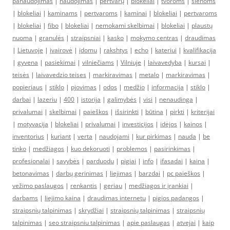
panaudojimas
|
naudojimas
|
pertvarų
|
blokeliai
|
tvoroms
|
sienoms
|
blokeliai
|
kaminams
|
pertvaroms
|
kaminai
|
blokeliai
|
pertvaroms
|
blokeliai
|
fibo
|
blokeliai
|
nemokami skelbimai
|
blokeliai
|
plaustų
nuoma
|
granulės
|
straipsniai
|
kasko
|
mokymo centras
|
draudimas
|
Lietuvoje
|
įvairovė
|
įdomu
|
rakshtys
|
echo
|
kateriui
|
kvalifikacija
|
gyvena
|
pasiekimai
|
vilniečiams
|
Vilniuje
|
laivavedyba
|
kursai
|
teisės
|
laivavedzio teises
|
markiravimas
|
metalo
|
markiravimas
|
popieriaus
|
stiklo
|
pjovimas
|
odos
|
medžio
|
informacija
|
stiklo
|
darbai
|
lazeriu
|
400
|
istorija
|
galimybės
|
visi
|
nenaudinga
|
privalumai
|
skelbimai
|
paieškos
|
išsirinkti
|
būtina
|
pirkti
|
kriterijai
|
motyvacija
|
blokeliai
|
privalumai
|
investicijos
|
idėjos
|
kainos
|
inventorius
|
kuriant
|
verta
|
naudojami
|
kur pirkimas
|
nauda
|
be
tinko
|
medžiagos
|
kuo dekoruoti
|
problemos
|
pasirinkimas
|
profesionalai
|
savybės
|
parduodu
|
pigiai
|
info
|
ifasadai
|
kaina
|
betonavimas
|
darbų gerinimas
|
liejimas
|
barzdai
|
pc paieškos
|
vežimo paslaugos
|
renkantis
|
geriau
|
medžiagos ir įrankiai
|
darbams
|
liejimo kaina
|
draudimas internetu
|
pigios padangos
|
straipsnių talpinimas
|
skrydžiai
|
straipsnių talpinimas
|
straipsnių
talpinimas
|
seo straipsniu talpinimas
|
apie paslaugas
|
atvejai
|
kaip