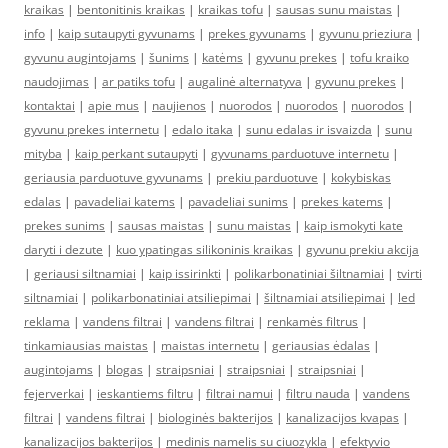
kraikas
|
bentonitinis kraikas
|
kraikas tofu
|
sausas sunu maistas
|
info
|
kaip sutaupyti gyvunams
|
prekes gyvunams
|
gyvunu prieziura
|
gyvunu augintojams
|
šunims
|
katėms
|
gyvunu prekes
|
tofu kraiko
naudojimas
|
ar patiks tofu
|
augalinė alternatyva
|
gyvunu prekes
|
kontaktai
|
apie mus
|
naujienos
|
nuorodos
|
nuorodos
|
nuorodos
|
gyvunu prekes internetu
|
edalo itaka
|
sunu edalas ir isvaizda
|
sunu
mityba
|
kaip perkant sutaupyti
|
gyvunams parduotuve internetu
|
geriausia parduotuve gyvunams
|
prekiu parduotuve
|
kokybiskas
edalas
|
pavadeliai katems
|
pavadeliai sunims
|
prekes katems
|
prekes sunims
|
sausas maistas
|
sunu maistas
|
kaip ismokyti kate
daryti i dezute
|
kuo ypatingas silikoninis kraikas
|
gyvunu prekiu akcija
|
geriausi siltnamiai
|
kaip issirinkti
|
polikarbonatiniai šiltnamiai
|
tvirti
siltnamiai
|
polikarbonatiniai atsiliepimai
|
šiltnamiai atsiliepimai
|
led
reklama
|
vandens filtrai
|
vandens filtrai
|
renkamės filtrus
|
tinkamiausias maistas
|
maistas internetu
|
geriausias ėdalas
|
augintojams
|
blogas
|
straipsniai
|
straipsniai
|
straipsniai
|
fejerverkai
|
ieskantiems filtru
|
filtrai namui
|
filtru nauda
|
vandens
filtrai
|
vandens filtrai
|
biologinės bakterijos
|
kanalizacijos kvapas
|
kanalizacijos bakterijos
|
medinis namelis su ciuozykla
|
efektyvio