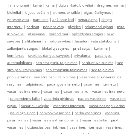
|
malonumai
|
kaina
|
kaina
|
duju silikato blokeliai
|
drėgmės norma
|
blokeliai
|
klijuoti pačiam
|
akmens ar stiklo
|
pigus išlaikymas
|
geresnė vata
|
namuose
|
ar žinote kad
|
nenaudinga
|
danga
internetu
|
perkant
|
perkant vatą
|
plytelės
|
rekomenduojami
|
mitai
ir blokeliai
|
atsakymai
|
sprendimai
|
apželdintas stogas
|
arko
savybės
|
silikatiniai
|
silikato savybės
|
fasadui
|
vata statyboms
|
žaliuojantis stogas
|
blokelių savynės
|
priežastys
|
kuriame
|
komfortas
|
svarbios dangos savybės
|
privalumai
|
padangos
automobiliams
|
seo straipsniu talpinimas
|
parduotuve sunims
|
seo
straipsniu talpinimas
|
seo straipsniu talpinimas
|
seo talpinimo
populiarumas
|
seo straipsniu talpinimas
|
vasarines ar universalios
|
rasymas ir talpinimas
|
padangos internetu
|
vasarines internetu
|
vasarines internetu
|
vasarines
|
vasarines laiku
|
vasarines internetu
|
taupantiems laika
|
vasariniu pirkimas
|
naujos vasarines
|
vasarines
pigiau
|
vasariniu kokybe
|
vasarines internetu
|
vasarines populiarios
|
naudinga zinoti
|
hankook vasarines
|
perka vasarines
|
vasariniu
pasirinkimas
|
vasarines elektromobiliams
|
vasarines laiku
|
pirkti
vasarines
|
diziausias pasirinkimas
|
vasarines internetu
|
vasarines
|