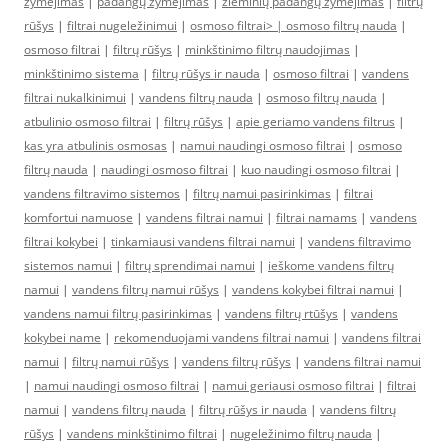
žymėjimas
|
padangų žymėjimas
|
žieminių padangų žymėjimas
|
filtrų
rūšys
|
filtrai nugeležinimui
|
osmoso filtrai> |
osmoso filtrų nauda
|
osmoso filtrai
|
filtrų rūšys
|
minkštinimo filtrų naudojimas
|
minkštinimo sistema
|
filtrų rūšys ir nauda
|
osmoso filtrai
|
vandens
filtrai nukalkinimui
|
vandens filtrų nauda
|
osmoso filtrų nauda
|
atbulinio osmoso filtrai
|
filtrų rūšys
|
apie geriamo vandens filtrus
|
kas yra atbulinis osmosas
|
namui naudingi osmoso filtrai
|
osmoso
filtrų nauda
|
naudingi osmoso filtrai
|
kuo naudingi osmoso filtrai
|
vandens filtravimo sistemos
|
filtrų namui pasirinkimas
|
filtrai
komfortui namuose
|
vandens filtrai namui
|
filtrai namams
|
vandens
filtrai kokybei
|
tinkamiausi vandens filtrai namui
|
vandens filtravimo
sistemos namui
|
filtrų sprendimai namui
|
ieškome vandens filtrų
namui
|
vandens filtrų namui rūšys
|
vandens kokybei filtrai namui
|
vandens namui filtrų pasirinkimas
|
vandens filtrų rtūšys
|
vandens
kokybei name
|
rekomenduojami vandens filtrai namui
|
vandens filtrai
namui
|
filtrų namui rūšys
|
vandens filtrų rūšys
|
vandens filtrai namui
|
namui naudingi osmoso filtrai
|
namui geriausi osmoso filtrai
|
filtrai
namui
|
vandens filtrų nauda
|
filtrų rūšys ir nauda
|
vandens filtrų
rūšys
|
vandens minkštinimo filtrai
|
nugeležinimo filtrų nauda
|