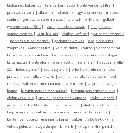
biologinės bakterijos
|
fejerverkai
|
sodui
|
brita vandens filtrai
|
privatus darzelis
|
šiltnamiai
|
siltnamiai
|
gyvunu prekes
|
maistas
sunims
|
geriausias sunu maistas
|
kaip issirinkti kraika
|
gelbsti
gyvūnus nuo karščio
|
gyvūnų maudynės vasarą
|
šunų mityba
|
sausas maistas
|
kačių kraikas
|
kraikas katėms
|
gyvūnams internetu
|
perkamiausios internetu
|
geriausias kraikas
|
akcija prekems
|
zooprekės
|
vandens filtrai
|
kaip issirinkti
|
kraikas
|
vandens filtrai
brita
|
kaip ismokyti kate
|
kaciu kraikas tofu
|
kas yra odontologai
|
brita maxtra
|
brita aluna
|
aluna ąsotis
|
marella 2,4
|
ąsotis marella
3,5
|
indas style 2,4
|
ąsotis style 3,6
|
brita flow
|
elemaris
|
zoo
prekes
|
tofu kraikas katėms
|
sunims
|
eureka.lt
|
vandens filtrai
|
mediniai vaikams
|
mediniai nameliai vaikams
|
valymo paslaugos
kaune
|
kroviniu pervezimas kaunas
|
kroviniu pervezimas vilnius
|
elektrikas vilnius
|
kroviniu pervezimas klaipeda
|
tralas klaipeda
|
griovimo darbai klaipeda
|
siukliu isvezimas
|
klinkerines trinkeles
|
biopreparatai nuotekoms
|
prieziuros priemone starwax 637
|
bakterijos nuoteku irenginiams kaina
|
bakteriju STARWAX kaina
|
valiklis pelesiui
|
stogo danga
|
klinkeris
|
kaip panaikinti pelesi
|