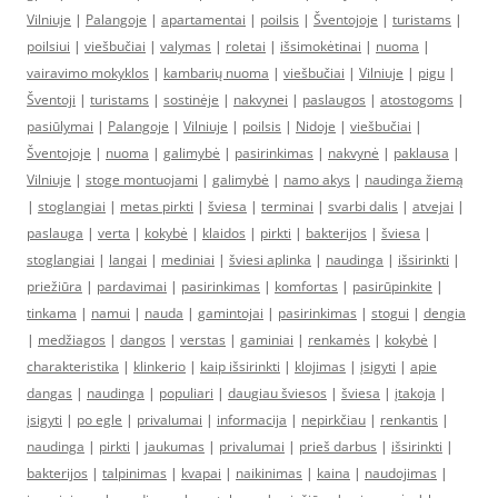
Vilniuje
|
Palangoje
|
apartamentai
|
poilsis
|
Šventojoje
|
turistams
|
poilsiui
|
viešbučiai
|
valymas
|
roletai
|
išsimokėtinai
|
nuoma
|
vairavimo mokyklos
|
kambarių nuoma
|
viešbučiai
|
Vilniuje
|
pigu
|
Šventoji
|
turistams
|
sostinėje
|
nakvynei
|
paslaugos
|
atostogoms
|
pasiūlymai
|
Palangoje
|
Vilniuje
|
poilsis
|
Nidoje
|
viešbučiai
|
Šventojoje
|
nuoma
|
galimybė
|
pasirinkimas
|
nakvynė
|
paklausa
|
Vilniuje
|
stoge montuojami
|
galimybė
|
namo akys
|
naudinga žiemą
|
stoglangiai
|
metas pirkti
|
šviesa
|
terminai
|
svarbi dalis
|
atvejai
|
paslauga
|
verta
|
kokybė
|
klaidos
|
pirkti
|
bakterijos
|
šviesa
|
stoglangiai
|
langai
|
mediniai
|
šviesi aplinka
|
naudinga
|
išsirinkti
|
priežiūra
|
pardavimai
|
pasirinkimas
|
komfortas
|
pasirūpinkite
|
tinkama
|
namui
|
nauda
|
gamintojai
|
pasirinkimas
|
stogui
|
dengia
|
medžiagos
|
dangos
|
verstas
|
gaminiai
|
renkamės
|
kokybė
|
charakteristika
|
klinkerio
|
kaip išsirinkti
|
klojimas
|
įsigyti
|
apie
dangas
|
naudinga
|
populiari
|
daugiau šviesos
|
šviesa
|
įtakoja
|
įsigyti
|
po egle
|
privalumai
|
informacija
|
nepirkčiau
|
renkantis
|
naudinga
|
pirkti
|
jaukumas
|
privalumai
|
prieš darbus
|
išsirinkti
|
bakterijos
|
talpinimas
|
kvapai
|
naikinimas
|
kaina
|
naudojimas
|