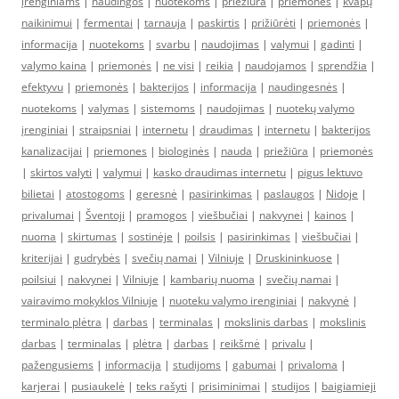
įrenginiams
|
naudingos
|
nuotekoms
|
priežiūra
|
priemonės
|
kvapų
naikinimui
|
fermentai
|
tarnauja
|
paskirtis
|
prižiūrėti
|
priemonės
|
informacija
|
nuotekoms
|
svarbu
|
naudojimas
|
valymui
|
gadinti
|
valymo kaina
|
priemonės
|
ne visi
|
reikia
|
naudojamos
|
sprendžia
|
efektyvu
|
priemonės
|
bakterijos
|
informacija
|
naudingesnės
|
nuotekoms
|
valymas
|
sistemoms
|
naudojimas
|
nuotekų valymo
įrenginiai
|
straipsniai
|
internetu
|
draudimas
|
internetu
|
bakterijos
kanalizacijai
|
priemones
|
biologinės
|
nauda
|
priežiūra
|
priemonės
|
skirtos valyti
|
valymui
|
kasko draudimas internetu
|
pigus lektuvo
bilietai
|
atostogoms
|
geresnė
|
pasirinkimas
|
paslaugos
|
Nidoje
|
privalumai
|
Šventoji
|
pramogos
|
viešbučiai
|
nakvynei
|
kainos
|
nuoma
|
skirtumas
|
sostinėje
|
poilsis
|
pasirinkimas
|
viešbučiai
|
kriterijai
|
gudrybės
|
svečių namai
|
Vilniuje
|
Druskininkuose
|
poilsiui
|
nakvynei
|
Vilniuje
|
kambarių nuoma
|
svečių namai
|
vairavimo mokyklos Vilniuje
|
nuoteku valymo irenginiai
|
nakvynė
|
terminalo plėtra
|
darbas
|
terminalas
|
mokslinis darbas
|
mokslinis
darbas
|
terminalas
|
plėtra
|
darbas
|
reikšmė
|
privalu
|
pažengusiems
|
informacija
|
studijoms
|
gabumai
|
privaloma
|
karjerai
|
pusiaukelė
|
teks rašyti
|
prisiminimai
|
studijos
|
baigiamieji