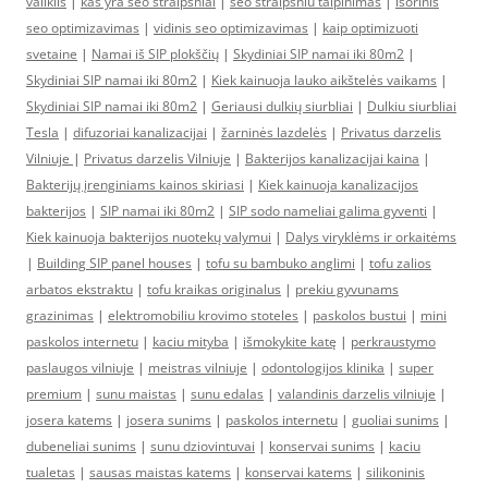
valiklis
|
kas yra seo straipsniai
|
seo straipsniu talpinimas
|
isorinis
seo optimizavimas
|
vidinis seo optimizavimas
|
kaip optimizuoti
svetaine
|
Namai iš SIP plokščių
|
Skydiniai SIP namai iki 80m2
|
Skydiniai SIP namai iki 80m2
|
Kiek kainuoja lauko aikštelės vaikams
|
Skydiniai SIP namai iki 80m2
|
Geriausi dulkių siurbliai
|
Dulkiu siurbliai
Tesla
|
difuzoriai kanalizacijai
|
žarninės lazdelės
|
Privatus darzelis
Vilniuje
|
Privatus darzelis Vilniuje
|
Bakterijos kanalizacijai kaina
|
Bakterijų įrenginiams kainos skiriasi
|
Kiek kainuoja kanalizacijos
bakterijos
|
SIP namai iki 80m2
|
SIP sodo nameliai galima gyventi
|
Kiek kainuoja bakterijos nuotekų valymui
|
Dalys viryklėms ir orkaitėms
|
Building SIP panel houses
|
tofu su bambuko anglimi
|
tofu zalios
arbatos ekstraktu
|
tofu kraikas originalus
|
prekiu gyvunams
grazinimas
|
elektromobiliu krovimo stoteles
|
paskolos bustui
|
mini
paskolos internetu
|
kaciu mityba
|
išmokykite katę
|
perkraustymo
paslaugos vilniuje
|
meistras vilniuje
|
odontologijos klinika
|
super
premium
|
sunu maistas
|
sunu edalas
|
valandinis darzelis vilniuje
|
josera katems
|
josera sunims
|
paskolos internetu
|
guoliai sunims
|
dubeneliai sunims
|
sunu dziovintuvai
|
konservai sunims
|
kaciu
tualetas
|
sausas maistas katems
|
konservai katems
|
silikoninis