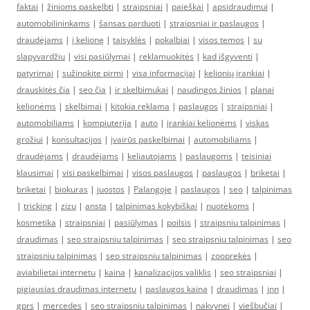
faktai
|
žinioms paskelbti
|
straipsniai
|
paieškai
|
apsidraudimui
|
automobilininkams
|
šansas parduoti
|
straipsniai ir paslaugos
|
draudėjams
|
į kelionę
|
taisyklės
|
pokalbiai
|
visos temos
|
su
slapyvardžiu
|
visi pasiūlymai
|
reklamuokitės
|
kad išgyventi
|
patyrimai
|
sužinokite pirmi
|
visa informacijai
|
kelionių įrankiai
|
drauskitės čia
|
seo čia
|
ir skelbimukai
|
naudingos žinios
|
planai
kelionėms
|
skelbimai
|
kitokia reklama
|
paslaugos
|
straipsniai
|
automobiliams
|
kompiuterija
|
auto
|
įrankiai kelionėms
|
viskas
grožiui
|
konsultacijos
|
įvairūs paskelbimai
|
automobiliams
|
draudėjams
|
draudėjams
|
keliautojams
|
paslaugoms
|
teisiniai
klausimai
|
visi paskelbimai
|
visos paslaugos
|
paslaugos
|
briketai
|
briketai
|
biokuras
|
juostos
|
Palangoje
|
paslaugos
|
seo
|
talpinimas
|
tricking
|
zizu
|
ansta
|
talpinimas kokybiškai
|
nuotėkoms
|
kosmetika
|
straipsniai
|
pasiūlymas
|
poilsis
|
straipsniu talpinimas
|
draudimas
|
seo straipsniu talpinimas
|
seo straipsniu talpinimas
|
seo
straipsniu talpinimas
|
seo straipsniu talpinimas
|
zooprekės
|
aviabilietai internetu
|
kaina
|
kanalizacijos valiklis
|
seo straipsniai
|
pigiausias draudimas internetu
|
paslaugos kaina
|
draudimas
|
jnn
|
gprs
|
mercedes
|
seo straipsniu talpinimas
|
nakvynei
|
viešbučiai
|