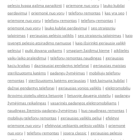
pelesio kvapa galima panaikinti
|
priemone nuo voru
|
lauko kubilai
pardavimui
|
priemonė nuo vorų
|
telefonų remontas
|
kas yra seo
|
priemone nuo voru
|
telefonų remontas
|
telefonų remontas
|
priemonė nuo vorų
|
lauko kubilai pardavimui
|
seo straipsniu
talpinimas
|
geriausias pelėsio valiklis
|
seo straipsniu talpinimas
|
kaip
isvengti pelesio atsiradimo namuose
|
kaip išsirinkti geriausią valiklį
pelėsiui
|
puiki dovana vaikams
|
smagiam žaidimui kieme
|
aikštelės
vaikų laiko praleidimui
|
telefonų remontas naudingas
|
geriausias
kaciu kraikas
|
dazniausiai gendantys telefonai
|
geriausias maistas
sterilizuotoms katėms
|
padangų žymėjimas
|
mobiliųjų telefonų
remontas
|
sterilizuotoms katėms geriausias
|
kiek kainuoja kubilai
|
dažnai gendantys telefonai
|
geriausias vonios valiklis
|
elektromobiliu
ikrovimo stoteliu pletra lietuvoje
|
lietuvoje daugeja stoteliu
|
padangų
žymėjimas reikalingas
|
vasarinės padangos elektromobiliams
|
naudingas žieminių padangų žymėjimas
|
kuo naudingas remontas
|
mobiliųjų telefonų remontas
|
geriausias valiklis peliui
|
efektyvi
priemone nuo voru
|
efektyviai veikiantis pelėsio valiklis
|
priemonė
nuo vorų
|
telefonų remontas
|
josera classic
|
geriausias pelesio