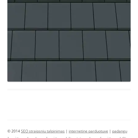
© 2014
SEO straipsniu talpinimas
|
internetine parduotuve
|
padangų