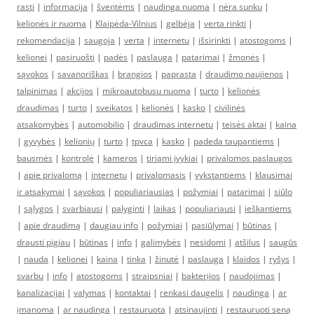
rasti
|
informacija
|
šventėms
|
naudinga nuoma
|
nėra sunku
|
kelionės ir nuoma
|
Klaipėda-Vilnius
|
gelbėja
|
verta rinkti
|
rekomendacija
|
saugoja
|
verta
|
internetu
|
išsirinkti
|
atostogoms
|
kelionei
|
pasiruošti
|
padės
|
paslauga
|
patarimai
|
žmonės
|
sąvokos
|
savanoriškas
|
brangios
|
paprasta
|
draudimo naujienos
|
talpinimas
|
akcijos
|
mikroautobusu nuoma
|
turto
|
kelionės
draudimas
|
turto
|
sveikatos
|
kelionės
|
kasko
|
civilinės
atsakomybės
|
automobilio
|
draudimas internetu
|
teisės aktai
|
kaina
|
gyvybės
|
kelionių
|
turto
|
tpvca
|
kasko
|
padeda taupantiems
|
bausmės
|
kontrolė
|
kameros
|
tiriami įvykiai
|
privalomos paslaugos
|
apie privalomą
|
internetu
|
privalomasis
|
vykstantiems
|
klausimai
ir atsakymai
|
sąvokos
|
populiariausias
|
požymiai
|
patarimai
|
siūlo
|
sąlygos
|
svarbiausi
|
palyginti
|
laikas
|
populiariausi
|
ieškantiems
|
apie draudimą
|
daugiau info
|
požymiai
|
pasiūlymai
|
būtinas
|
drausti pigiau
|
būtinas
|
info
|
galimybės
|
nesidomi
|
atšilus
|
saugūs
|
nauda
|
kelionei
|
kaina
|
tinka
|
žinutė
|
paslauga
|
klaidos
|
ryšys
|
svarbu
|
info
|
atostogoms
|
straipsniai
|
bakterijos
|
naudojimas
|
kanalizacijai
|
valymas
|
kontaktai
|
renkasi daugelis
|
naudinga
|
ar
įmanoma
|
ar naudinga
|
restauruota
|
atsinaujinti
|
restauruoti seną