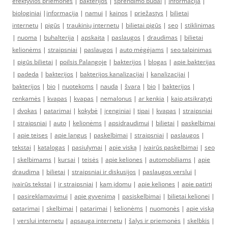
efektyvios priemonės
|
bakterijos
|
sprendimo būdai
|
informacija
|
biologiniai
|
informacija
|
namui
|
kainos
|
priežastys
|
bilietai
internetu
|
pigūs
|
traukinių internetu
|
bilietai pigūs
|
seo
|
stiklinimas
|
nuoma
|
buhalterija
|
apskaita
|
paslaugos
|
draudimas
|
bilietai
kelionėms
|
straipsniai
|
paslaugos
|
auto mėgėjams
|
seo talpinimas
|
pigūs bilietai
|
poilsis Palangoje
|
bakterijos
|
blogas
|
apie bakterijas
|
padeda
|
bakterijos
|
bakterijos kanalizacijai
|
kanalizacijai
|
bakterijos
|
bio
|
nuotekoms
|
nauda
|
švara
|
bio
|
bakterijos
|
renkamės
|
kvapas
|
kvapas
|
nemalonus
|
ar kenkia
|
kaip atsikratyti
|
dvokas
|
patarimai
|
kokybė
|
įrenginiai
|
tipai
|
kvapas
|
straipsniai
|
straipsniai
|
auto
|
kelionėms
|
apsidraudimui
|
bilietai
|
paskelbimai
|
apie teises
|
apie langus
|
paskelbimai
|
straipsniai
|
paslaugos
|
tekstai
|
katalogas
|
pasiulymai
|
apie viską
|
įvairūs paskelbimai
|
seo
|
skelbimams
|
kursai
|
teisės
|
apie keliones
|
automobiliams
|
apie
draudima
|
bilietai
|
straipsniai ir diskusijos
|
paslaugos verslui
|
įvairūs tekstai
|
ir straipsniai
|
kam įdomu
|
apie keliones
|
apie patirtį
|
pasireklamavimui
|
apie gyvenimą
|
pasiskelbimai
|
bilietai kelionei
|
patarimai
|
skelbimai
|
patarimai
|
kelionėms
|
nuomonės
|
apie viską
|
verslui internetu
|
apsauga internetu
|
šalys ir priemonės
|
skelbkis
|