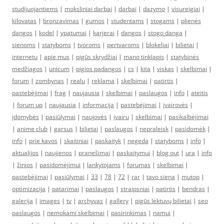
studijuojantiems
|
moksliniai darbai
|
darbai
|
dazymo
|
visureigiai
|
kilovatas
|
bronzavimas
|
gumos
|
studentams
|
stogams
|
plienės
dangos
|
kodel
|
ypatumai
|
karjerai
|
dangos
|
stogo danga
|
sienoms
|
statyboms
|
tvoroms
|
pertvaroms
|
blokeliai
|
bilietai
|
internetu
|
apie mus
|
pigūs skrydžiai
|
mano tinklapis
|
statybinės
medžiagos
|
unicum
|
pigios padangos
|
cs
|
kita
|
viskas
|
skelbimai
|
forum
|
zombynas
|
realu
|
reklama
|
skelbimai
|
patirtis
|
pastebėjimai
|
frag
|
naujausia
|
skelbimai
|
paslaugos
|
info
|
ateitis
|
forum up
|
naujausia
|
informacija
|
pastebėjimai
|
įvairovės
|
įdomybės
|
pasiūlymai
|
naujovės
|
įvairu
|
skelbimai
|
pasikalbėjimai
|
anime club
|
garsus
|
bilietai
|
paslaugos
|
nepraleisk
|
pasidomėk
|
info
|
prie kavos
|
skaitiniai
|
paskaityk
|
negeda
|
statyboms
|
info
|
aktualijos
|
naujienos
|
pranešimai
|
paskaitymui
|
blog out
|
ura
|
info
|
žinios
|
pasidomėjimui
|
lankytojams
|
forumas
|
skelbimai
|
pastebėjimai
|
pasiūlymai
|
33
|
78
|
72
|
rar
|
tavo siena
|
mutop
|
optimizacija
|
patarimai
|
paslaugos
|
straipsniai
|
patirtis
|
bendras
|
galerija
|
images
|
tv
|
archyvas
|
gallery
|
pigūs lėktuvų bilietai
|
seo
paslaugos
|
nemokami skelbimai
|
pasirinkimas
|
namui
|