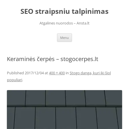
Skip
to
SEO straipsniu talpinimas
content
Atgalines nuorodos – Ansta.lt
Menu
Keraminės čerpės – stogocerpes.lt
Published
2017/12/04
at
400 × 400
in
Stogo danga, kuri iki šiol
populiari
.