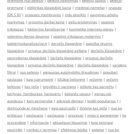
priemone nuo pelesio
|
pelesio naikinimas
|
pelėsių valiklis
|
pelesio
priemone
|
elektrikas klaipedoje kaina
|
mediniai nameliai
|
orapute
JDK S 60
|
oraputes membranos
|
indu ploviklis
|
pavojingu atlieku
tvarkymas
|
griovimo darbai kaina
|
geliu pristatymas
|
apatinis
trikotazas
|
bakterijos kanalizacijai
|
kosmetika internetu pigiau
|
valentino dienos dovanos
|
apatinis trikotazas moterims
|
bakterijoskanalizacijai.lt
|
darzelis klaipedoje
|
pagalba tėvams
klaipėdoje
|
privatus darželis klaipėdoje gelbėja
|
darželis klaipėdoje
|
pasirinkimas klaipėdoje
|
darželis klaipėdoje
|
privatus darželis
klaipėdoje
|
privatus darželis klaipėdoje
|
darželis klaipėdoje
|
vandens
filtrai
|
nuo pelesio
|
pigiausias automobilio draudimas
|
populiari
paslauga
|
kaip sutrumpinti
|
iššūkiai kelionėje
|
vežame
|
vežami
keleiviai
|
kas veža
|
taisyklės ir pareigos
|
ieškote kas parvežtų
|
berlynas, hamburgas, hanoveris
|
kelionės vasarą
|
geriau nei
autobusu
|
kam pirmenybė
|
atkreipti dėmesį
|
kodėl populiarios
|
į
dortmundą ar mincheną
|
kaip pasiruošti
|
žinome kas veža
|
nuo ko
priklauso
|
paslaugos
|
paslaugos
|
procesas
|
mitai ir paneigimai
|
ką
prarandate
|
informacija
|
aktualiausi klausimai
|
kaip teisingai
pasirinkti
|
įrankiai ir terminai
|
efektyvus būdas
|
epitetai
|
nuo ko