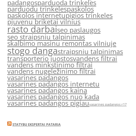
padangos
parduoda trinkeles
parduodu trinkeles
paskolos
paskolos internetu
pigios trinkeles
pjuvenu briketai vilnius
rasto darbai
seo paslaugos
seo straipsniu talpinimas
skalbimo masinu remontas vilniuje
stogo danga
straipsniu talpinimas
transporterio juostos
vandens filtrai
vandens minkstinimo filtrai
vandens nugeležinimo filtrai
vasarines padangos
vasarines padangos internetu
vasarines padangos kaina
vasarines padangos nuo kada
vasarines padangos pigiau
vasarines padangos r17
STATYBŲ EKSPERTAI PATARIA