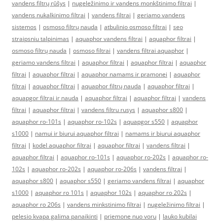
vandens filtrų rūšys
|
nugeležinimo ir vandens monkštinimo filtrai
|
vandens nukalkinimo filtrai
|
vandens filtrai
|
geriamo vandens
sistemos
|
osmoso filtrų nauda
|
atbulinio osmoso filtrai
|
seo
straipsniu talpinimas
|
aquaphor vandens filtrai
|
aquaphor filtrai
|
osmoso filtrų nauda
|
osmoso filtrai
|
vandens filtrai aquaphor
|
geriamo vandens filtrai
|
aquaphor filtrai
|
aquaphor filtrai
|
aquaphor
filtrai
|
aquaphor filtrai
|
aquaphor namams ir pramonei
|
aquaphor
filtrai
|
aquaphor filtrai
|
aquaphor filtrų nauda
|
aquaphor filtrai
|
aquapgor filtrai ir nauda
|
aquaphor filtrai
|
aquaphor filtrai
|
vandens
filtrai
|
aquaphor filtrai
|
vandens filtru rusys
|
aquaphor s800
|
aquaphor ro-101s
|
aquaphor ro-102s
|
aquapgor s550
|
aquaphor
s1000
|
namui ir biurui aquaphor filtrai
|
namams ir biurui aquaphor
filtrai
|
kodel aquaphor filtrai
|
aquaphor filtrai
|
vandens filtrai
|
aquaphor filtrai
|
aquaphor ro-101s
|
aquaphor ro-202s
|
aquaphor ro-
102s
|
aquaphor ro-202s
|
aquaphor ro-206s
|
vandens filtrai
|
aquaphor s800
|
aquaphor s550
|
geriamo vandens filtrai
|
aquaphor
s1000
|
aquaphor ro 101s
|
aquaphor 102s
|
aquaphor ro 202s
|
aquaphor ro 206s
|
vandens minkstinimo filtrai
|
nugeležinimo filtrai
|
pelesio kvapa galima panaikinti
|
priemone nuo voru
|
lauko kubilai