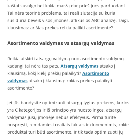
kaštai suvalgo bet kokią maržą dar prieš juos parduodant.
Tai nėra teorinė problema, tai reali siutacija su kuria
susiduria beveik visos įmonės, atlikusios ABC analizę. Taigi,
klausimas: ar šias prekes reikia palikti asortimente?
Asortimento valdymas vs atsargų valdymas
Reikia atskirti atsargų valdymą nuo asortimento valdymo,
kadangi tai nėra tas pats.
Atsargų valdymas
atsako į
klausimą, kokį kiekį prekių palaikyti?
Asortimento
valdymas
atsako į klausimą: kokias prekes palaikyti
asortimente?
Jei jūs bandysite optimizuoti atsargų lygius prekėms, kurios
yra C kategorijos ir iš principo yra nuostolingos, atsargų
valdymas jūsų įmonėje nebus efektyvus. Pirma turite
nuspręsti, remdamiesi realiais faktais ir duomenimis, kokie
produktai turi būti asortimente. Ir tik tada optimizuoti jų