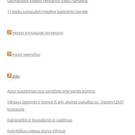
Dažniausios klaidos renkantis vaikų namelius
11 būdų panaudoti medinę laipiojimo sienelę
PREKES GYVUNAMS INTERNETU
PIGŪS SKRYDŽIAI
ZIZU
Auto supirkimas nuo sandorio prie vertės kūrimo
Vilniaus laiptinės ir kiemai iš arti, atviras pokalbis su „Vezam123.lt“
komanda
Kaklaraištis ir šiuolaikinis jo vaidmuo
Kokybiškos vidaus durys Vilniuje