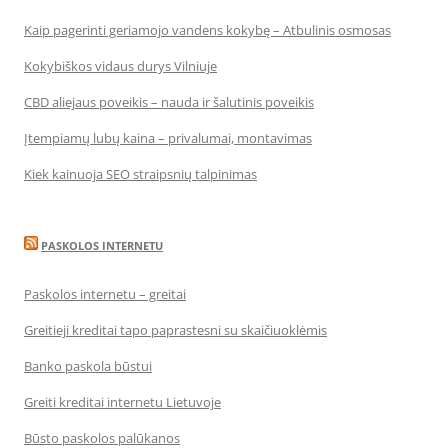
Kaip pagerinti geriamojo vandens kokybę – Atbulinis osmosas
Kokybiškos vidaus durys Vilniuje
CBD aliejaus poveikis – nauda ir šalutinis poveikis
Įtempiamų lubų kaina – privalumai, montavimas
Kiek kainuoja SEO straipsnių talpinimas
PASKOLOS INTERNETU
Paskolos internetu – greitai
Greitieji kreditai tapo paprastesni su skaičiuoklėmis
Banko paskola būstui
Greiti kreditai internetu Lietuvoje
Būsto paskolos palūkanos