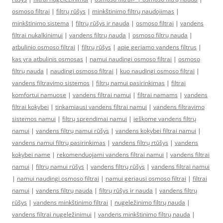
osmoso filtrai
|
filtrų rūšys
|
minkštinimo filtrų naudojimas
|
minkštinimo sistema
|
filtrų rūšys ir nauda
|
osmoso filtrai
|
vandens
filtrai nukalkinimui
|
vandens filtrų nauda
|
osmoso filtrų nauda
|
atbulinio osmoso filtrai
|
filtrų rūšys
|
apie geriamo vandens filtrus
|
kas yra atbulinis osmosas
|
namui naudingi osmoso filtrai
|
osmoso
filtrų nauda
|
naudingi osmoso filtrai
|
kuo naudingi osmoso filtrai
|
vandens filtravimo sistemos
|
filtrų namui pasirinkimas
|
filtrai
komfortui namuose
|
vandens filtrai namui
|
filtrai namams
|
vandens
filtrai kokybei
|
tinkamiausi vandens filtrai namui
|
vandens filtravimo
sistemos namui
|
filtrų sprendimai namui
|
ieškome vandens filtrų
namui
|
vandens filtrų namui rūšys
|
vandens kokybei filtrai namui
|
vandens namui filtrų pasirinkimas
|
vandens filtrų rtūšys
|
vandens
kokybei name
|
rekomenduojami vandens filtrai namui
|
vandens filtrai
namui
|
filtrų namui rūšys
|
vandens filtrų rūšys
|
vandens filtrai namui
|
namui naudingi osmoso filtrai
|
namui geriausi osmoso filtrai
|
filtrai
namui
|
vandens filtrų nauda
|
filtrų rūšys ir nauda
|
vandens filtrų
rūšys
|
vandens minkštinimo filtrai
|
nugeležinimo filtrų nauda
|
vandens filtrai nugeležinimui
|
vandens minkštinimo filtrų nauda
|