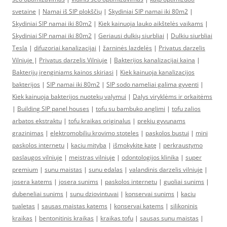
svetaine
|
Namai iš SIP plokščių
|
Skydiniai SIP namai iki 80m2
|
Skydiniai SIP namai iki 80m2
|
Kiek kainuoja lauko aikštelės vaikams
|
Skydiniai SIP namai iki 80m2
|
Geriausi dulkių siurbliai
|
Dulkiu siurbliai
Tesla
|
difuzoriai kanalizacijai
|
žarninės lazdelės
|
Privatus darzelis
Vilniuje
|
Privatus darzelis Vilniuje
|
Bakterijos kanalizacijai kaina
|
Bakterijų įrenginiams kainos skiriasi
|
Kiek kainuoja kanalizacijos
bakterijos
|
SIP namai iki 80m2
|
SIP sodo nameliai galima gyventi
|
Kiek kainuoja bakterijos nuotekų valymui
|
Dalys viryklėms ir orkaitėms
|
Building SIP panel houses
|
tofu su bambuko anglimi
|
tofu zalios
arbatos ekstraktu
|
tofu kraikas originalus
|
prekiu gyvunams
grazinimas
|
elektromobiliu krovimo stoteles
|
paskolos bustui
|
mini
paskolos internetu
|
kaciu mityba
|
išmokykite katę
|
perkraustymo
paslaugos vilniuje
|
meistras vilniuje
|
odontologijos klinika
|
super
premium
|
sunu maistas
|
sunu edalas
|
valandinis darzelis vilniuje
|
josera katems
|
josera sunims
|
paskolos internetu
|
guoliai sunims
|
dubeneliai sunims
|
sunu dziovintuvai
|
konservai sunims
|
kaciu
tualetas
|
sausas maistas katems
|
konservai katems
|
silikoninis
kraikas
|
bentonitinis kraikas
|
kraikas tofu
|
sausas sunu maistas
|