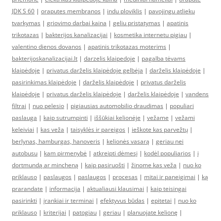
JDK S 60
|
oraputes membranos
|
indu ploviklis
|
pavojingu atlieku
tvarkymas
|
griovimo darbai kaina
|
geliu pristatymas
|
apatinis
trikotazas
|
bakterijos kanalizacijai
|
kosmetika internetu pigiau
|
valentino dienos dovanos
|
apatinis trikotazas moterims
|
bakterijoskanalizacijai.lt
|
darzelis klaipedoje
|
pagalba tėvams
klaipėdoje
|
privatus darželis klaipėdoje gelbėja
|
darželis klaipėdoje
|
pasirinkimas klaipėdoje
|
darželis klaipėdoje
|
privatus darželis
klaipėdoje
|
privatus darželis klaipėdoje
|
darželis klaipėdoje
|
vandens
filtrai
|
nuo pelesio
|
pigiausias automobilio draudimas
|
populiari
paslauga
|
kaip sutrumpinti
|
iššūkiai kelionėje
|
vežame
|
vežami
keleiviai
|
kas veža
|
taisyklės ir pareigos
|
ieškote kas parvežtų
|
berlynas, hamburgas, hanoveris
|
kelionės vasarą
|
geriau nei
autobusu
|
kam pirmenybė
|
atkreipti dėmesį
|
kodėl populiarios
|
į
dortmundą ar mincheną
|
kaip pasiruošti
|
žinome kas veža
|
nuo ko
priklauso
|
paslaugos
|
paslaugos
|
procesas
|
mitai ir paneigimai
|
ką
prarandate
|
informacija
|
aktualiausi klausimai
|
kaip teisingai
pasirinkti
|
įrankiai ir terminai
|
efektyvus būdas
|
epitetai
|
nuo ko
priklauso
|
kriterijai
|
patogiau
|
geriau
|
planuojate kelionę
|