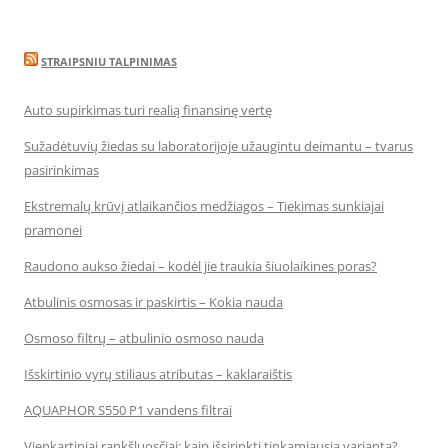
STRAIPSNIU TALPINIMAS
Auto supirkimas turi realią finansinę vertę
Sužadėtuvių žiedas su laboratorijoje užaugintu deimantu – tvarus
pasirinkimas
Ekstremalų krūvį atlaikančios medžiagos – Tiekimas sunkiajai
pramonei
Raudono aukso žiedai – kodėl jie traukia šiuolaikines poras?
Atbulinis osmosas ir paskirtis – Kokia nauda
Osmoso filtrų – atbulinio osmoso nauda
Išskirtinio vyrų stiliaus atributas – kaklaraištis
AQUAPHOR S550 P1 vandens filtrai
Vienkartiniai rankšluosčiai: kaip išsirinkti tinkamiausią variantą?