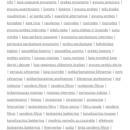
info
|
kaip sutaupyti gyvunams
|
prekes gyvunams
|
gyvunu prieziura
|
gyvunu augintojams
|
šunims
|
katėms
|
gyvunu prekes
|
tofu kraiko
naudojimas
|
ar patiks tofu
|
augalinė alternatyva
|
gyvunu prekes
|
kontaktai
|
apie mus
|
naujienos
|
nuorodos
|
nuorodos
|
nuorodos
|
gyvunu prekes internetu
|
edalo itaka
|
sunu edalas ir isvaizda
|
sunu
mityba
|
kaip perkant sutaupyti
|
gyvunams parduotuve internetu
|
geriausia parduotuve gyvunams
|
prekiu parduotuve
|
kokybiskas
edalas
|
pavadeliai katems
|
pavadeliai sunims
|
prekes katems
|
prekes sunims
|
sausas maistas
|
sunu maistas
|
kaip ismokyti kate
daryti i dezute
|
kuo ypatingas silikoninis kraikas
|
gyvunu prekiu akcija
|
geriausi siltnamiai
|
kaip issirinkti
|
polikarbonatiniai šiltnamiai
|
tvirti
siltnamiai
|
polikarbonatiniai atsiliepimai
|
šiltnamiai atsiliepimai
|
led
reklama
|
vandens filtrai
|
vandens filtrai
|
renkamės filtrus
|
tinkamiausias maistas
|
maistas internetu
|
geriausias ėdalas
|
augintojams
|
blogas
|
straipsniai
|
straipsniai
|
straipsniai
|
fejerverkai
|
ieskantiems filtru
|
filtrai namui
|
filtru nauda
|
vandens
filtrai
|
vandens filtrai
|
biologinės bakterijos
|
kanalizacijos kvapas
|
kanalizacijos bakterijos
|
medinis namelis su ciuozykla
|
efektyvio
biologinės bakterijos
|
fejerverkai
|
sodui
|
brita vandens filtrai
|