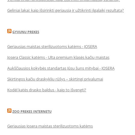
Geliniai lakai: kaip išsirinkti geriausią ir užtikrinti ilgalaikį rezultatą?
GYVUNU PREKES
Geriausias maistas sterilizuotoms katėms - JOSERA
Josera Classic katėms - Ulta premium klasės kačių maistas
Aukščiausios kokybės standartas Jūsų šuns mitybai - JOSERA
Skirtingos kačių draskyklių rūšys – skirtingi privalumai
Kodėl katės drasko baldus - kaip to išvengti?
ZOO PREKES INTERNETU
Geriausias Josera maistas sterilizuotoms katėms