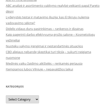
ABC analizė ir asortimento valdymo realybė veikianti pagal Pareto
dėsnį
Lyderystės testai ir matavimo iliuzija: kas iš tikrųjų nulemia
vadovavimo sėkmę?
Didelis vidaus durų pasirinkimas – rankenos ir dizainas
Kaip pagerinti darbo efektyvumą grožio salone – Kosmetologų
vežimėliai
Nuotekų valymo įrengimai ir nestandartinės situacijos
CBD aliejaus nebandę skeptikai turi tikslą – sukurti neigiamą
nuomonę
Medinės vaikų žaidimo aikštelės – renkamės geriausią
Įtempiamos lubos Vilniuje – nepavaldžios laikui
KATEGORIJOS
Kategorijos