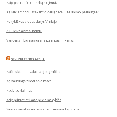
Kaip pasiruošti trinkelių klojimui?
Ką reikia žinoti užsakant didelių detalių tekinimo paslaugas?
Kokybiškos vidaus durys Vilniuje
A++ reikalavimai namui
Vandens filtrų namui analizė ir pasirinkimas
GYVUNU PREKES AKCIJA
Kačių skiepai – vakcinacijos grafikas
Ką naudinga žinoti apie kates
Kačių auklėjimas
Kaip pripratinti katę prie draskyklės
Sausas maistas šunims ar konservai – ką rinktis