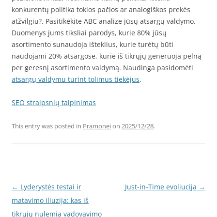
konkurentų politika tokios pačios ar analogiškos prekės
atžvilgiu?. Pasitikėkite ABC analize jūsų atsargų valdymo.
Duomenys jums tiksliai parodys, kurie 80% jūsų
asortimento sunaudoja išteklius, kurie turėtų būti
naudojami 20% atsargose, kurie iš tikrųjų generuoja pelną
per geresnį asortimento valdymą. Naudinga pasidomėti
atsargų valdymu turint tolimus tiekėjus
.
SEO straipsnių talpinimas
This entry was posted in
Pramonei
on
2025/12/28
.
Post
←
Lyderystės testai ir
Just-in-Time evoliucija
→
navigation
matavimo iliuzija: kas iš
tikrųjų nulemia vadovavimo