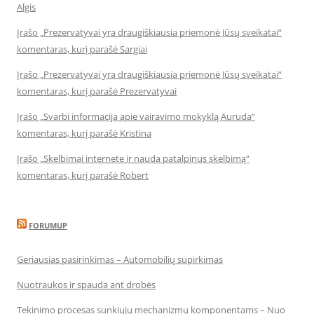
Algis
Įrašo „Prezervatyvai yra draugiškiausia priemonė Jūsų sveikatai“
komentaras, kurį parašė Sargiai
Įrašo „Prezervatyvai yra draugiškiausia priemonė Jūsų sveikatai“
komentaras, kurį parašė Prezervatyvai
Įrašo „Svarbi informacija apie vairavimo mokyklą Auruda“
komentaras, kurį parašė Kristina
Įrašo „Skelbimai internete ir nauda patalpinus skelbimą“
komentaras, kurį parašė Robert
FORUMUP
Geriausias pasirinkimas – Automobilių supirkimas
Nuotraukos ir spauda ant drobės
Tekinimo procesas sunkiųjų mechanizmų komponentams – Nuo