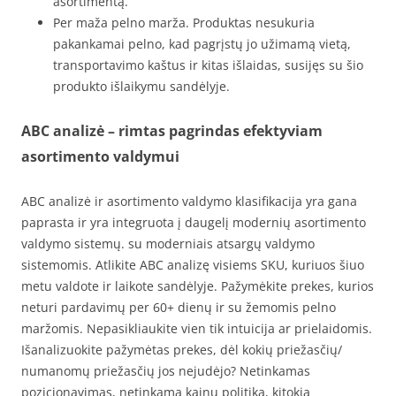
asortimentą.
Per maža pelno marža. Produktas nesukuria
pakankamai pelno, kad pagrįstų jo užimamą vietą,
transportavimo kaštus ir kitas išlaidas, susijęs su šio
produkto išlaikymu sandėlyje.
ABC analizė – rimtas pagrindas efektyviam
asortimento valdymui
ABC analizė ir asortimento valdymo klasifikacija yra gana
paprasta ir yra integruota į daugelį modernių asortimento
valdymo sistemų. su moderniais atsargų valdymo
sistemomis. Atlikite ABC analizę visiems SKU, kuriuos šiuo
metu valdote ir laikote sandėlyje. Pažymėkite prekes, kurios
neturi pardavimų per 60+ dienų ir su žemomis pelno
maržomis. Nepasikliaukite vien tik intuicija ar prielaidomis.
Išanalizuokite pažymėtas prekes, dėl kokių priežasčių/
numanomų priežasčių jos nejudėjo? Netinkamas
pozicionavimas, netinkama kainų politika, kitokia