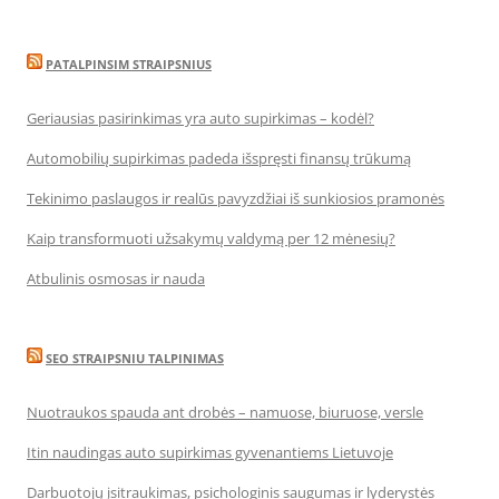
PATALPINSIM STRAIPSNIUS
Geriausias pasirinkimas yra auto supirkimas – kodėl?
Automobilių supirkimas padeda išspręsti finansų trūkumą
Tekinimo paslaugos ir realūs pavyzdžiai iš sunkiosios pramonės
Kaip transformuoti užsakymų valdymą per 12 mėnesių?
Atbulinis osmosas ir nauda
SEO STRAIPSNIU TALPINIMAS
Nuotraukos spauda ant drobės – namuose, biuruose, versle
Itin naudingas auto supirkimas gyvenantiems Lietuvoje
Darbuotojų įsitraukimas, psichologinis saugumas ir lyderystės