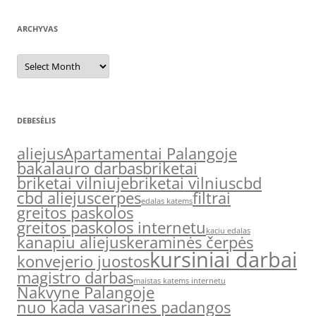
ARCHYVAS
Archyvas
DEBESĖLIS
aliejus
Apartamentai Palangoje
bakalauro darbas
briketai
briketai vilniuje
briketai vilnius
cbd
cbd aliejus
cerpes
filtrai
edalas katems
greitos paskolos
greitos paskolos internetu
kaciu edalas
kanapiu aliejus
keraminės čerpės
kursiniai darbai
konvejerio juostos
magistro darbas
maistas katems internetu
Nakvyne Palangoje
nuo kada vasarines padangos