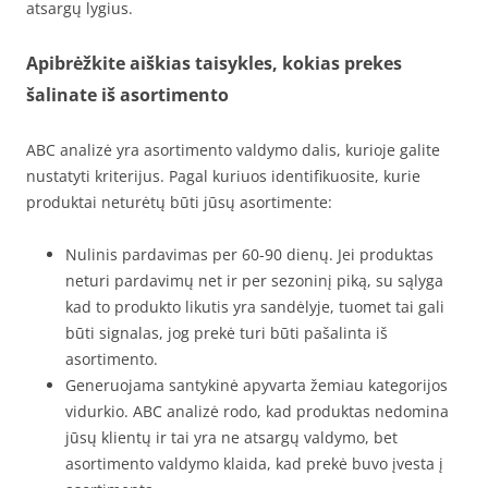
atsargų lygius.
Apibrėžkite aiškias taisykles, kokias prekes
šalinate iš asortimento
ABC analizė yra asortimento valdymo dalis, kurioje galite
nustatyti kriterijus. Pagal kuriuos identifikuosite, kurie
produktai neturėtų būti jūsų asortimente:
Nulinis pardavimas per 60-90 dienų. Jei produktas
neturi pardavimų net ir per sezoninį piką, su sąlyga
kad to produkto likutis yra sandėlyje, tuomet tai gali
būti signalas, jog prekė turi būti pašalinta iš
asortimento.
Generuojama santykinė apyvarta žemiau kategorijos
vidurkio. ABC analizė rodo, kad produktas nedomina
jūsų klientų ir tai yra ne atsargų valdymo, bet
asortimento valdymo klaida, kad prekė buvo įvesta į