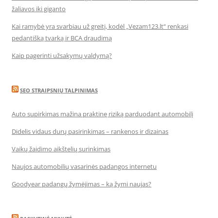
žaliavos iki giganto
Kai ramybė yra svarbiau už greitį, kodėl „Vezam123.lt“ renkasi
pedantišką tvarką ir BCA draudimą
Kaip pagerinti užsakymų valdymą?
SEO STRAIPSNIŲ TALPINIMAS
Auto supirkimas mažina praktinę riziką parduodant automobilį
Didelis vidaus durų pasirinkimas – rankenos ir dizainas
Vaikų žaidimo aikštelių surinkimas
Naujos automobilių vasarinės padangos internetu
Goodyear padangų žymėjimas – ką žymi naujas?