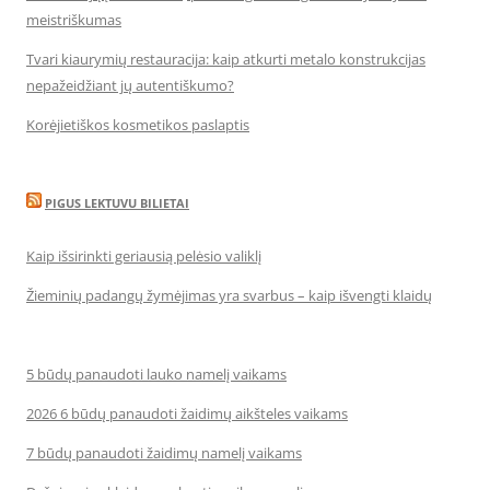
meistriškumas
Tvari kiaurymių restauracija: kaip atkurti metalo konstrukcijas
nepažeidžiant jų autentiškumo?
Korėjietiškos kosmetikos paslaptis
PIGUS LEKTUVU BILIETAI
Kaip išsirinkti geriausią pelėsio valiklį
Žieminių padangų žymėjimas yra svarbus – kaip išvengti klaidų
5 būdų panaudoti lauko namelį vaikams
2026 6 būdų panaudoti žaidimų aikšteles vaikams
7 būdų panaudoti žaidimų namelį vaikams