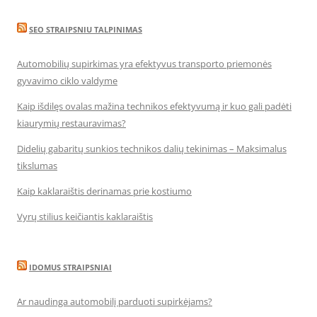
SEO STRAIPSNIU TALPINIMAS
Automobilių supirkimas yra efektyvus transporto priemonės
gyvavimo ciklo valdyme
Kaip išdilęs ovalas mažina technikos efektyvumą ir kuo gali padėti
kiaurymių restauravimas?
Didelių gabaritų sunkios technikos dalių tekinimas – Maksimalus
tikslumas
Kaip kaklaraištis derinamas prie kostiumo
Vyrų stilius keičiantis kaklaraištis
IDOMUS STRAIPSNIAI
Ar naudinga automobilį parduoti supirkėjams?