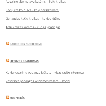
Augalinė alternatyva katėms – Tofu kraikas
Kačių kraiko rūšys – kokį parinkti katei
Geriausias kačių kraikas – kokios rūšies
Tofu kraikas katėms – kuo jis ypatingas
BAKTERIJOS NUOTEKOMS
LIETUVOS DRAUDIMAS
Kokių vasarinių padangų ieškote – visas rasite internetu
Vasarinės padangos keičiamos vasarai – kodėl
ZOOPREKĖS