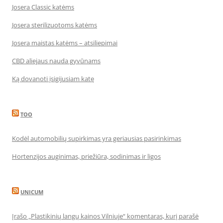
Josera Classic katėms
Josera sterilizuotoms katėms
Josera maistas katėms – atsiliepimai
CBD aliejaus nauda gyvūnams
Ką dovanoti įsigijusiam katę
TOO
Kodėl automobilių supirkimas yra geriausias pasirinkimas
Hortenzijos auginimas, priežiūra, sodinimas ir ligos
UNICUM
Įrašo „Plastikinių langų kainos Vilniuje“ komentaras, kurį parašė