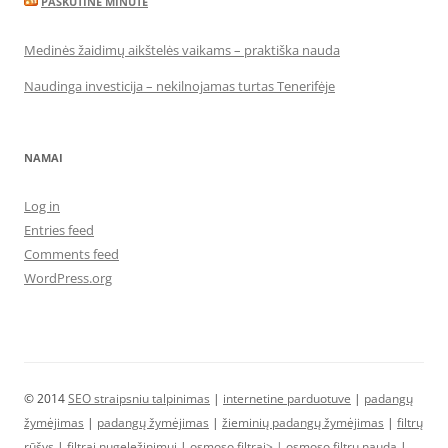
PASKUTINĖ MINUTĖ
Medinės žaidimų aikštelės vaikams – praktiška nauda
Naudinga investicija – nekilnojamas turtas Tenerifėje
NAMAI
Log in
Entries feed
Comments feed
WordPress.org
© 2014
SEO straipsniu talpinimas
|
internetine parduotuve
|
padangų
žymėjimas
|
padangų žymėjimas
|
žieminių padangų žymėjimas
|
filtrų
rūšys
|
filtrai nugeležinimui
|
osmoso filtrai> |
osmoso filtrų nauda
|