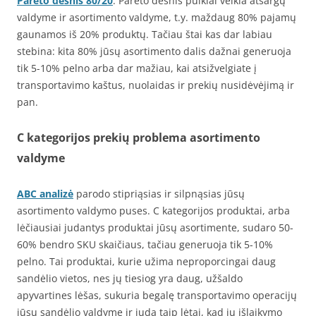
Pareto dėsnis 80/20
. Pareto dėsnis puikiai veikia atsargų
valdyme ir asortimento valdyme, t.y. maždaug 80% pajamų
gaunamos iš 20% produktų. Tačiau štai kas dar labiau
stebina: kita 80% jūsų asortimento dalis dažnai generuoja
tik 5-10% pelno arba dar mažiau, kai atsižvelgiate į
transportavimo kaštus, nuolaidas ir prekių nusidėvėjimą ir
pan.
C kategorijos prekių problema asortimento
valdyme
ABC analizė
parodo stipriąsias ir silpnąsias jūsų
asortimento valdymo puses. C kategorijos produktai, arba
lėčiausiai judantys produktai jūsų asortimente, sudaro 50-
60% bendro SKU skaičiaus, tačiau generuoja tik 5-10%
pelno. Tai produktai, kurie užima neproporcingai daug
sandėlio vietos, nes jų tiesiog yra daug, užšaldo
apyvartines lėšas, sukuria begalę transportavimo operacijų
jūsų sandėlio valdyme ir juda taip lėtai, kad jų išlaikymo