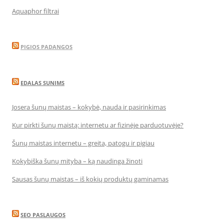
Aquaphor filtrai
PIGIOS PADANGOS
EDALAS SUNIMS
Josera šunų maistas – kokybė, nauda ir pasirinkimas
Kur pirkti šunų maistą: internetu ar fizinėje parduotuvėje?
Šunų maistas internetu – greita, patogu ir pigiau
Kokybiška šunų mityba – ką naudinga žinoti
Sausas šunų maistas – iš kokių produktų gaminamas
SEO PASLAUGOS