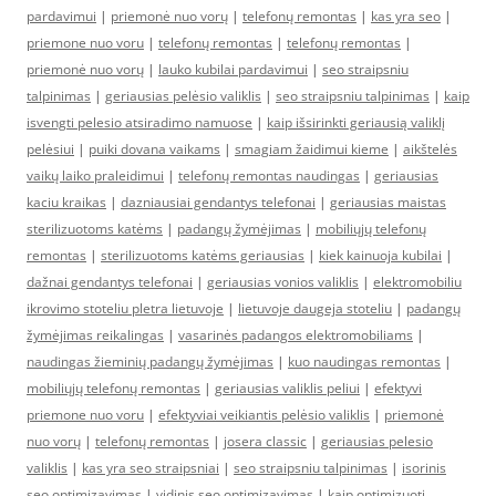
pardavimui
|
priemonė nuo vorų
|
telefonų remontas
|
kas yra seo
|
priemone nuo voru
|
telefonų remontas
|
telefonų remontas
|
priemonė nuo vorų
|
lauko kubilai pardavimui
|
seo straipsniu
talpinimas
|
geriausias pelėsio valiklis
|
seo straipsniu talpinimas
|
kaip
isvengti pelesio atsiradimo namuose
|
kaip išsirinkti geriausią valiklį
pelėsiui
|
puiki dovana vaikams
|
smagiam žaidimui kieme
|
aikštelės
vaikų laiko praleidimui
|
telefonų remontas naudingas
|
geriausias
kaciu kraikas
|
dazniausiai gendantys telefonai
|
geriausias maistas
sterilizuotoms katėms
|
padangų žymėjimas
|
mobiliųjų telefonų
remontas
|
sterilizuotoms katėms geriausias
|
kiek kainuoja kubilai
|
dažnai gendantys telefonai
|
geriausias vonios valiklis
|
elektromobiliu
ikrovimo stoteliu pletra lietuvoje
|
lietuvoje daugeja stoteliu
|
padangų
žymėjimas reikalingas
|
vasarinės padangos elektromobiliams
|
naudingas žieminių padangų žymėjimas
|
kuo naudingas remontas
|
mobiliųjų telefonų remontas
|
geriausias valiklis peliui
|
efektyvi
priemone nuo voru
|
efektyviai veikiantis pelėsio valiklis
|
priemonė
nuo vorų
|
telefonų remontas
|
josera classic
|
geriausias pelesio
valiklis
|
kas yra seo straipsniai
|
seo straipsniu talpinimas
|
isorinis
seo optimizavimas
|
vidinis seo optimizavimas
|
kaip optimizuoti