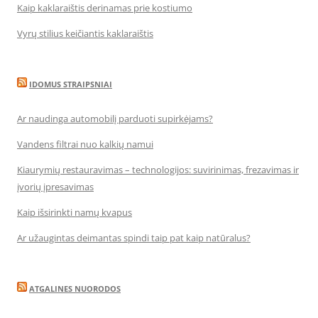
Kaip kaklaraištis derinamas prie kostiumo
Vyrų stilius keičiantis kaklaraištis
IDOMUS STRAIPSNIAI
Ar naudinga automobilį parduoti supirkėjams?
Vandens filtrai nuo kalkių namui
Kiaurymių restauravimas – technologijos: suvirinimas, frezavimas ir
įvorių įpresavimas
Kaip išsirinkti namų kvapus
Ar užaugintas deimantas spindi taip pat kaip natūralus?
ATGALINES NUORODOS