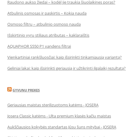
Raudono aukso žiedai – kodėl jie traukia šiuolaikines poras?
Atbulinis osmosas ir paskirtis – Kokia nauda
Osmoso filtrų – atbulinio osmoso nauda
Išskirtinio vyrų stiliaus atributas – kaklaraištis
AQUAPHOR S550 P1 vandens filtrai
Vienkartiniai rankšluosčiai: kaip išsirinkti tinkamiausią variantą?
Geliniai lakai: kaip išsirinkti geriausią ir užtikrinti ilgalaikį rezultatą?
GYVUNU PREKES
Geriausias maistas sterilizuotoms katėms - JOSERA
Josera Classic katėms - Ulta premium klasės kačių maistas
Aukščiausios kokybės standartas Jūsų šuns mitybai - JOSERA