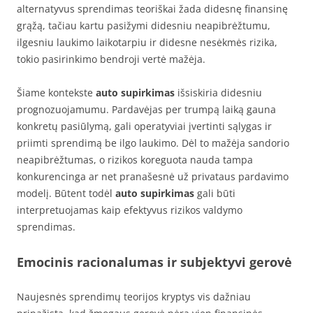
alternatyvus sprendimas teoriškai žada didesnę finansinę
grąžą, tačiau kartu pasižymi didesniu neapibrėžtumu,
ilgesniu laukimo laikotarpiu ir didesne nesėkmės rizika,
tokio pasirinkimo bendroji vertė mažėja.
Šiame kontekste
auto supirkimas
išsiskiria didesniu
prognozuojamumu. Pardavėjas per trumpą laiką gauna
konkretų pasiūlymą, gali operatyviai įvertinti sąlygas ir
priimti sprendimą be ilgo laukimo. Dėl to mažėja sandorio
neapibrėžtumas, o rizikos koreguota nauda tampa
konkurencinga ar net pranašesnė už privataus pardavimo
modelį. Būtent todėl
auto supirkimas
gali būti
interpretuojamas kaip efektyvus rizikos valdymo
sprendimas.
Emocinis racionalumas ir subjektyvi gerovė
Naujesnės sprendimų teorijos kryptys vis dažniau