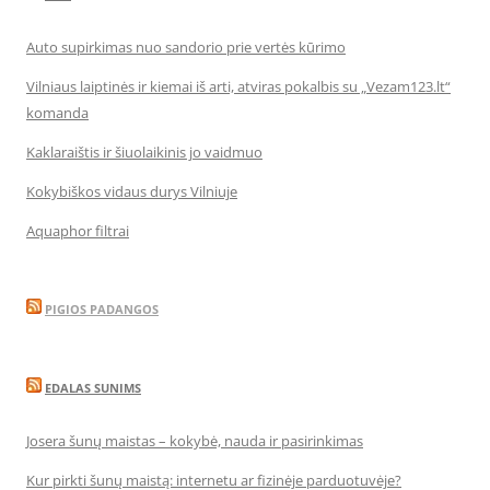
Auto supirkimas nuo sandorio prie vertės kūrimo
Vilniaus laiptinės ir kiemai iš arti, atviras pokalbis su „Vezam123.lt“
komanda
Kaklaraištis ir šiuolaikinis jo vaidmuo
Kokybiškos vidaus durys Vilniuje
Aquaphor filtrai
PIGIOS PADANGOS
EDALAS SUNIMS
Josera šunų maistas – kokybė, nauda ir pasirinkimas
Kur pirkti šunų maistą: internetu ar fizinėje parduotuvėje?