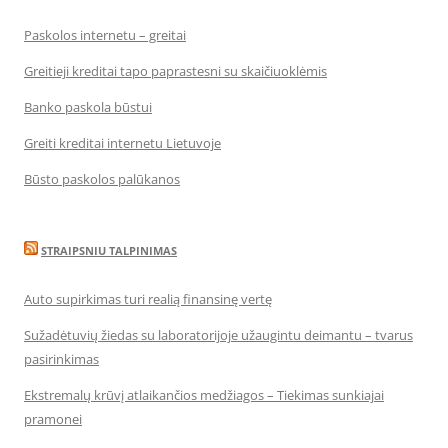
Paskolos internetu – greitai
Greitieji kreditai tapo paprastesni su skaičiuoklėmis
Banko paskola būstui
Greiti kreditai internetu Lietuvoje
Būsto paskolos palūkanos
STRAIPSNIU TALPINIMAS
Auto supirkimas turi realią finansinę vertę
Sužadėtuvių žiedas su laboratorijoje užaugintu deimantu – tvarus
pasirinkimas
Ekstremalų krūvį atlaikančios medžiagos – Tiekimas sunkiajai
pramonei