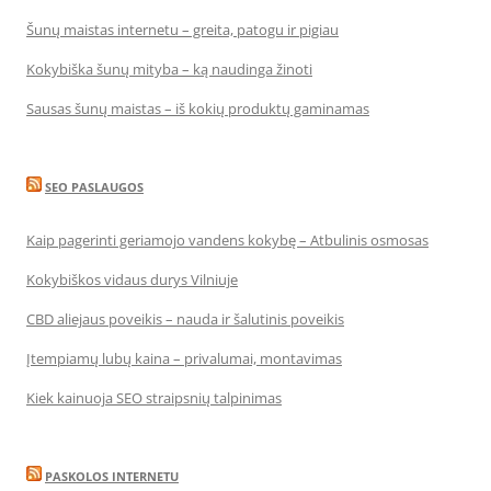
Šunų maistas internetu – greita, patogu ir pigiau
Kokybiška šunų mityba – ką naudinga žinoti
Sausas šunų maistas – iš kokių produktų gaminamas
SEO PASLAUGOS
Kaip pagerinti geriamojo vandens kokybę – Atbulinis osmosas
Kokybiškos vidaus durys Vilniuje
CBD aliejaus poveikis – nauda ir šalutinis poveikis
Įtempiamų lubų kaina – privalumai, montavimas
Kiek kainuoja SEO straipsnių talpinimas
PASKOLOS INTERNETU