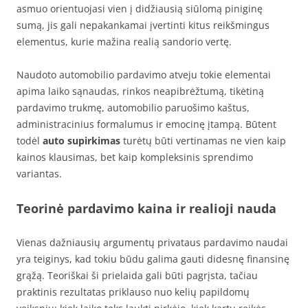
asmuo orientuojasi vien į didžiausią siūlomą piniginę
sumą, jis gali nepakankamai įvertinti kitus reikšmingus
elementus, kurie mažina realią sandorio vertę.
Naudoto automobilio pardavimo atveju tokie elementai
apima laiko sąnaudas, rinkos neapibrėžtumą, tikėtiną
pardavimo trukmę, automobilio paruošimo kaštus,
administracinius formalumus ir emocinę įtampą. Būtent
todėl
auto supirkimas
turėtų būti vertinamas ne vien kaip
kainos klausimas, bet kaip kompleksinis sprendimo
variantas.
Teorinė pardavimo kaina ir realioji nauda
Vienas dažniausių argumentų privataus pardavimo naudai
yra teiginys, kad tokiu būdu galima gauti didesnę finansinę
grąžą. Teoriškai ši prielaida gali būti pagrįsta, tačiau
praktinis rezultatas priklauso nuo kelių papildomų