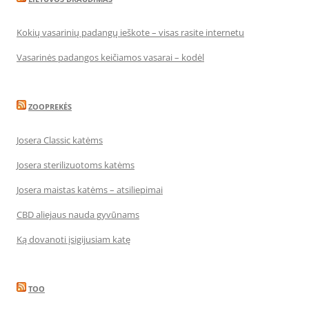
Kokių vasarinių padangų ieškote – visas rasite internetu
Vasarinės padangos keičiamos vasarai – kodėl
ZOOPREKĖS
Josera Classic katėms
Josera sterilizuotoms katėms
Josera maistas katėms – atsiliepimai
CBD aliejaus nauda gyvūnams
Ką dovanoti įsigijusiam katę
TOO