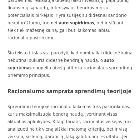
pardavimas reikalauja didelių laiko investicijų, papildomų
finansinių sąnaudų, intensyvaus bendravimo su
potencialiais pirkėjais ir yra susijęs su didesniu sandorio
neapibrėžtumu, tuomet
auto supirkimas
, net ir siūlant
šiek tiek mažesnę kainą, gali būti laikomas labiau
racionaliu pasirinkimu.
Šio teksto tikslas yra parodyti, kad nominaliai didesnė kaina
nebūtinai sukuria didesnę bendrąją naudą, o
auto
supirkimas
daugeliu atvejų atitinka racionalaus sprendimų
priėmimo principus.
Racionalumo samprata sprendimų teorijoje
Sprendimų teorijoje racionaliu laikomas toks pasirinkimas,
kuris maksimalizuoja bendrą naudą, įvertinant visas
aktualias aplinkybes. Kitaip tariant, racionalus veikėjas turi
analizuoti ne tik vieną aiškiai matomą kriterijų, bet ir visą
veiksnių sistemą, darančią įtaką galutiniam rezultatui. Jei