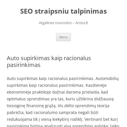
Skip
to
SEO straipsniu talpinimas
content
Atgalines nuorodos – Ansta.lt
Menu
Auto supirkimas kaip racionalus
pasirinkimas
Auto supirkimas kaip racionalus pasirinkimas. Automobilių
supirkimas kaip racionalus pasirinkimas. Kasdienėje
ekonominėje praktikoje dažnai daroma prielaida, kad
optimalus sprendimas yra tas, kuris užtikrina didžiausią
tiesioginę finansinę grąžą. Vis dėlto sprendimų teorija
pabrėžia, kad racionalumo samprata negali būti
redukuojama tik į vieną kiekybinį rodiklį. Vertinant bet kurį
pasirinkimą būtina analizuoti visą sprendimo aplinką: laiko