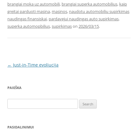
brangiai moka uz automobili
,
brangiai superka automobilius
,
kaip
greitai parduoti masina
,
masinos
,
naudotu automobiliu supirkimas
naudingas finansiskai
,
pardavejui naudingas auto supirkimas
,
superka automopbilius
,
supirkimas
on
2026/03/15
.
Post
←
Just-in-Time evoliucija
navigation
PAIEŠKA
Search
for:
PASIDALINIMUI