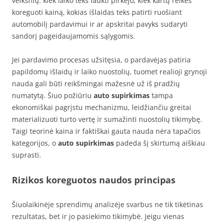
veiksnių: kiek laiko teks laukti pirkėjo, kiek kartų reikės
koreguoti kainą, kokias išlaidas teks patirti ruošiant
automobilį pardavimui ir ar apskritai pavyks sudaryti
sandorį pageidaujamomis sąlygomis.
Jei pardavimo procesas užsitęsia, o pardavėjas patiria
papildomų išlaidų ir laiko nuostolių, tuomet realioji grynoji
nauda gali būti reikšmingai mažesnė už iš pradžių
numatytą. Šiuo požiūriu
auto supirkimas
tampa
ekonomiškai pagrįstu mechanizmu, leidžiančiu greitai
materializuoti turto vertę ir sumažinti nuostolių tikimybę.
Taigi teorinė kaina ir faktiškai gauta nauda nėra tapačios
kategorijos, o
auto supirkimas
padeda šį skirtumą aiškiau
suprasti.
Rizikos koreguotos naudos principas
Šiuolaikinėje sprendimų analizėje svarbus ne tik tikėtinas
rezultatas, bet ir jo pasiekimo tikimybė. Jeigu vienas