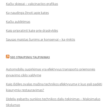
Kačių skiepai – vakcinacijos grafikas
Ką naudinga žinoti apie kates
Kačių auklėjimas
Kaip pripratinti katę prie draskyklės
Sausas maistas šunims ar konservai – ką rinktis
SEO STRAIPSNIU TALPINIMAS
Automobilių supirkimas yra efektyvus transporto priemonės
gyvavimo ciklo valdyme
Kaip išdilęs ovalas mažina technikos efektyvumą ir kuo gali padėti
kiaurymių restauravimas?
Didelių gabaritų sunkios technikos dalių tekinimas – Maksimalus
tikslumas