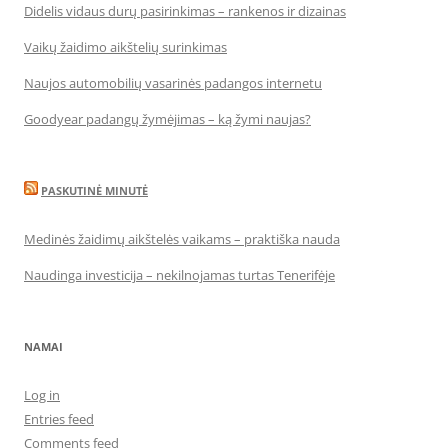
Didelis vidaus durų pasirinkimas – rankenos ir dizainas
Vaikų žaidimo aikštelių surinkimas
Naujos automobilių vasarinės padangos internetu
Goodyear padangų žymėjimas – ką žymi naujas?
PASKUTINĖ MINUTĖ
Medinės žaidimų aikštelės vaikams – praktiška nauda
Naudinga investicija – nekilnojamas turtas Tenerifėje
NAMAI
Log in
Entries feed
Comments feed