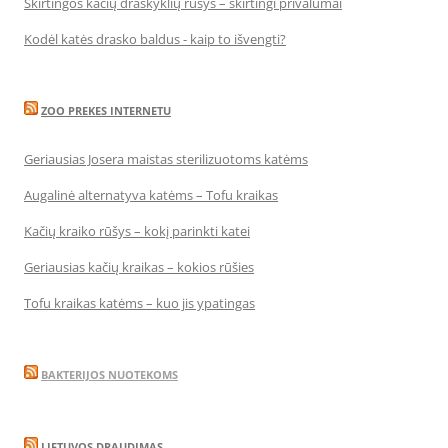
Skirtingos kačių draskyklių rūšys – skirtingi privalumai
Kodėl katės drasko baldus - kaip to išvengti?
ZOO PREKES INTERNETU
Geriausias Josera maistas sterilizuotoms katėms
Augalinė alternatyva katėms – Tofu kraikas
Kačių kraiko rūšys – kokį parinkti katei
Geriausias kačių kraikas – kokios rūšies
Tofu kraikas katėms – kuo jis ypatingas
BAKTERIJOS NUOTEKOMS
LIETUVOS DRAUDIMAS