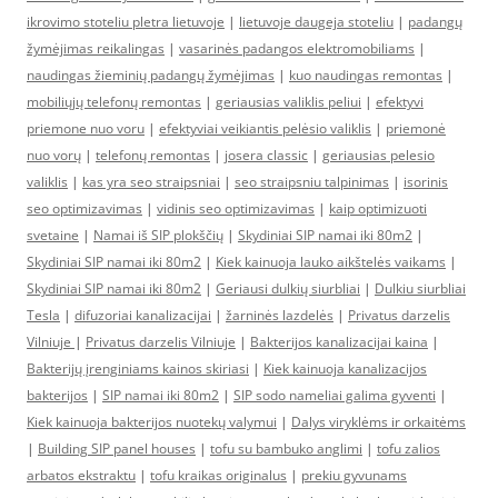
ikrovimo stoteliu pletra lietuvoje
|
lietuvoje daugeja stoteliu
|
padangų
žymėjimas reikalingas
|
vasarinės padangos elektromobiliams
|
naudingas žieminių padangų žymėjimas
|
kuo naudingas remontas
|
mobiliųjų telefonų remontas
|
geriausias valiklis peliui
|
efektyvi
priemone nuo voru
|
efektyviai veikiantis pelėsio valiklis
|
priemonė
nuo vorų
|
telefonų remontas
|
josera classic
|
geriausias pelesio
valiklis
|
kas yra seo straipsniai
|
seo straipsniu talpinimas
|
isorinis
seo optimizavimas
|
vidinis seo optimizavimas
|
kaip optimizuoti
svetaine
|
Namai iš SIP plokščių
|
Skydiniai SIP namai iki 80m2
|
Skydiniai SIP namai iki 80m2
|
Kiek kainuoja lauko aikštelės vaikams
|
Skydiniai SIP namai iki 80m2
|
Geriausi dulkių siurbliai
|
Dulkiu siurbliai
Tesla
|
difuzoriai kanalizacijai
|
žarninės lazdelės
|
Privatus darzelis
Vilniuje
|
Privatus darzelis Vilniuje
|
Bakterijos kanalizacijai kaina
|
Bakterijų įrenginiams kainos skiriasi
|
Kiek kainuoja kanalizacijos
bakterijos
|
SIP namai iki 80m2
|
SIP sodo nameliai galima gyventi
|
Kiek kainuoja bakterijos nuotekų valymui
|
Dalys viryklėms ir orkaitėms
|
Building SIP panel houses
|
tofu su bambuko anglimi
|
tofu zalios
arbatos ekstraktu
|
tofu kraikas originalus
|
prekiu gyvunams