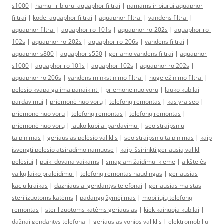
s1000
|
namui ir biurui aquaphor filtrai
|
namams ir biurui aquaphor
filtrai
|
kodel aquaphor filtrai
|
aquaphor filtrai
|
vandens filtrai
|
aquaphor filtrai
|
aquaphor ro-101s
|
aquaphor ro-202s
|
aquaphor ro-
102s
|
aquaphor ro-202s
|
aquaphor ro-206s
|
vandens filtrai
|
aquaphor s800
|
aquaphor s550
|
geriamo vandens filtrai
|
aquaphor
s1000
|
aquaphor ro 101s
|
aquaphor 102s
|
aquaphor ro 202s
|
aquaphor ro 206s
|
vandens minkstinimo filtrai
|
nugeležinimo filtrai
|
pelesio kvapa galima panaikinti
|
priemone nuo voru
|
lauko kubilai
pardavimui
|
priemonė nuo vorų
|
telefonų remontas
|
kas yra seo
|
priemone nuo voru
|
telefonų remontas
|
telefonų remontas
|
priemonė nuo vorų
|
lauko kubilai pardavimui
|
seo straipsniu
talpinimas
|
geriausias pelėsio valiklis
|
seo straipsniu talpinimas
|
kaip
isvengti pelesio atsiradimo namuose
|
kaip išsirinkti geriausią valiklį
pelėsiui
|
puiki dovana vaikams
|
smagiam žaidimui kieme
|
aikštelės
vaikų laiko praleidimui
|
telefonų remontas naudingas
|
geriausias
kaciu kraikas
|
dazniausiai gendantys telefonai
|
geriausias maistas
sterilizuotoms katėms
|
padangų žymėjimas
|
mobiliųjų telefonų
remontas
|
sterilizuotoms katėms geriausias
|
kiek kainuoja kubilai
|
dažnai gendantys telefonai
|
geriausias vonios valiklis
|
elektromobiliu