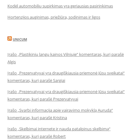
Kodėl automobilių supirkimas yra geriausias pasirinkimas
Hortenzijos auginimas, priežiūra, sodinimas ir ligos
UNICUM
Įrašo „Plastikinių langų kainos Vilniuje“ komentaras, kurį parašė
Algis
Įrašo „Prezervatyvai yra draugiškiausia priemonė Jūsų sveikatai“
komentaras, kurį parašė Sargiai
Įrašo „Prezervatyvai yra draugiškiausia priemonė Jūsų sveikatai“
komentaras, kurį parašė Prezervatyvai
Įrašo „Svarbi informacija apie vairavimo mokyklą Auruda“
komentaras, kurį parašė Kristina
Įrašo „Skelbimai internete ir nauda patalpinus skelbimą“
komentaras, kurį parašė Robert