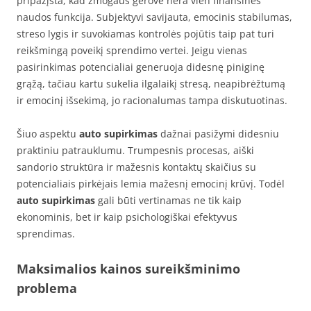
pripažįsta, kad žmogaus gerovė nėra vien finansinės
naudos funkcija. Subjektyvi savijauta, emocinis stabilumas,
streso lygis ir suvokiamas kontrolės pojūtis taip pat turi
reikšmingą poveikį sprendimo vertei. Jeigu vienas
pasirinkimas potencialiai generuoja didesnę piniginę
grąžą, tačiau kartu sukelia ilgalaikį stresą, neapibrėžtumą
ir emocinį išsekimą, jo racionalumas tampa diskutuotinas.
Šiuo aspektu
auto supirkimas
dažnai pasižymi didesniu
praktiniu patrauklumu. Trumpesnis procesas, aiški
sandorio struktūra ir mažesnis kontaktų skaičius su
potencialiais pirkėjais lemia mažesnį emocinį krūvį. Todėl
auto supirkimas
gali būti vertinamas ne tik kaip
ekonominis, bet ir kaip psichologiškai efektyvus
sprendimas.
Maksimalios kainos sureikšminimo
problema