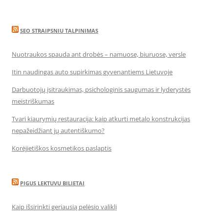
SEO STRAIPSNIU TALPINIMAS
Nuotraukos spauda ant drobės – namuose, biuruose, versle
Itin naudingas auto supirkimas gyvenantiems Lietuvoje
Darbuotojų įsitraukimas, psichologinis saugumas ir lyderystės
meistriškumas
Tvari kiaurymių restauracija: kaip atkurti metalo konstrukcijas
nepažeidžiant jų autentiškumo?
Korėjietiškos kosmetikos paslaptis
PIGUS LEKTUVU BILIETAI
Kaip išsirinkti geriausią pelėsio valiklį