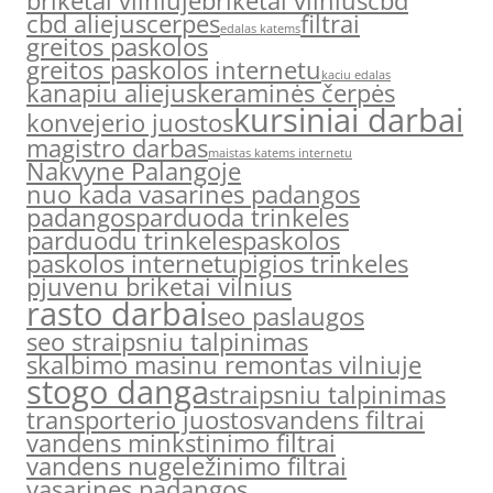
briketai vilniuje
briketai vilnius
cbd
cbd aliejus
cerpes
filtrai
edalas katems
greitos paskolos
greitos paskolos internetu
kaciu edalas
kanapiu aliejus
keraminės čerpės
kursiniai darbai
konvejerio juostos
magistro darbas
maistas katems internetu
Nakvyne Palangoje
nuo kada vasarines padangos
padangos
parduoda trinkeles
parduodu trinkeles
paskolos
paskolos internetu
pigios trinkeles
pjuvenu briketai vilnius
rasto darbai
seo paslaugos
seo straipsniu talpinimas
skalbimo masinu remontas vilniuje
stogo danga
straipsniu talpinimas
transporterio juostos
vandens filtrai
vandens minkstinimo filtrai
vandens nugeležinimo filtrai
vasarines padangos