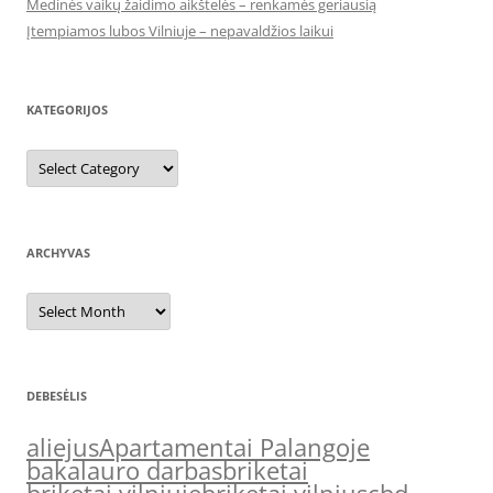
Medinės vaikų žaidimo aikštelės – renkamės geriausią
Įtempiamos lubos Vilniuje – nepavaldžios laikui
KATEGORIJOS
Kategorijos
ARCHYVAS
Archyvas
DEBESĖLIS
aliejus
Apartamentai Palangoje
bakalauro darbas
briketai