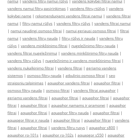
namui
|
vandens filtrų namui rūšys
|
vandens kokybei filtrai namui
|
vandens namui filtrų pasirinkimas
|
vandens filtrų rtūšys
|
vandens
kokybei name
|
rekomenduojami vandens filtrai namui
|
vandens filtrai
namui
|
filtrų namui rūšys
|
vandens filtrų rūšys
|
vandens filtrai namui
|
namui naudingi osmoso filtrai
|
namui geriausi osmoso filtrai
|
filtrai
namui
|
vandens filtrų nauda
|
filtrų rūšys ir nauda
|
vandens filtrų
rūšys
|
vandens minkštinimo filtrai
|
nugeležinimo filtrų nauda
|
vandens filtrai nugeležinimui
|
vandens minkštinimo filtrų nauda
|
vandens filtrų rūšys
|
nugeležinimo ir vandens monkštinimo filtrai
|
vandens nukalkinimo filtrai
|
vandens filtrai
|
geriamo vandens
sistemos
|
osmoso filtrų nauda
|
atbulinio osmoso filtrai
|
seo
straipsniu talpinimas
|
aquaphor vandens filtrai
|
aquaphor filtrai
|
osmoso filtrų nauda
|
osmoso filtrai
|
vandens filtrai aquaphor
|
geriamo vandens filtrai
|
aquaphor filtrai
|
aquaphor filtrai
|
aquaphor
filtrai
|
aquaphor filtrai
|
aquaphor namams ir pramonei
|
aquaphor
filtrai
|
aquaphor filtrai
|
aquaphor filtrų nauda
|
aquaphor filtrai
|
aquapgor filtrai ir nauda
|
aquaphor filtrai
|
aquaphor filtrai
|
vandens
filtrai
|
aquaphor filtrai
|
vandens filtru rusys
|
aquaphor s800
|
aquaphor ro-101s
|
aquaphor ro-102s
|
aquapgor s550
|
aquaphor