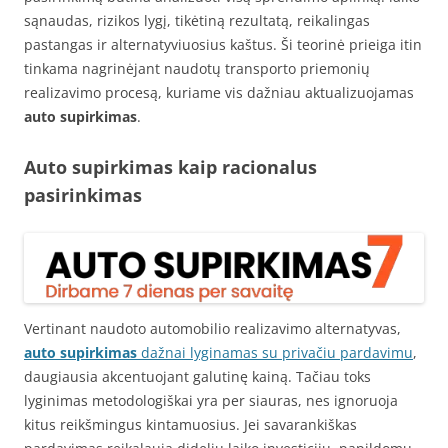
sąnaudas, rizikos lygį, tikėtiną rezultatą, reikalingas
pastangas ir alternatyviuosius kaštus. Ši teorinė prieiga itin
tinkama nagrinėjant naudotų transporto priemonių
realizavimo procesą, kuriame vis dažniau aktualizuojamas
auto supirkimas
.
Auto supirkimas kaip racionalus
pasirinkimas
Vertinant naudoto automobilio realizavimo alternatyvas,
auto supirkimas
dažnai lyginamas su privačiu pardavimu
,
daugiausia akcentuojant galutinę kainą. Tačiau toks
lyginimas metodologiškai yra per siauras, nes ignoruoja
kitus reikšmingus kintamuosius. Jei savarankiškas