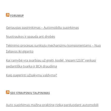
FORUMUP
Geriausias pasirinkimas – Automobilių supirkimas
Nuotraukos ir spauda ant drobės
Tekinimo procesas sunkiųjų mechanizmų komponentams – Nuo
žaliavos iki giganto
Kai ramybė yra svarbiau už greitį, kodėl „Vezam123.lt“ renkasi
pedantišką tvarką ir BCA draudimą
Kaip pagerinti užsakymų valdymą?
SEO STRAIPSNIŲ TALPINIMAS
Auto supirkimas mažina praktinę riziką parduodant automobilį