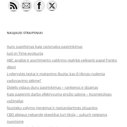
NAUJAUSI STRAIPSNIAI
Auto supirkimas kaip racionalus pasirinkimas
Just-in-Time evoliucija
ABC analizė ir asortimento valdymo realybė veikianti pagal Pareto
dėsnį
Lyderystės testai ir matavimo iliuzija: kas iš tikrųjų nulemia
vadovavimo sėkmę?
Didelis vidaus durų pasirinkimas – rankenos ir dizainas
Kaip pagerinti darbo efektyvumą grožio salone – Kosmetologų
vežimėliai
Nuotekų valymo įrengimai ir nestandartinės situacijos
CBD aliejaus nebandę skeptikai turi tikslą – sukurti neigiamą
nuomonę