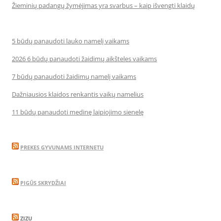
Žieminių padangų žymėjimas yra svarbus – kaip išvengti klaidų
5 būdų panaudoti lauko namelį vaikams
2026 6 būdų panaudoti žaidimų aikšteles vaikams
7 būdų panaudoti žaidimų namelį vaikams
Dažniausios klaidos renkantis vaikų namelius
11 būdų panaudoti medinę laipiojimo sienelę
PREKES GYVUNAMS INTERNETU
PIGŪS SKRYDŽIAI
ZIZU