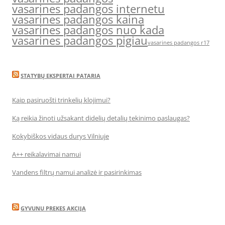
vasarines padangos internetu
vasarines padangos kaina
vasarines padangos nuo kada
vasarines padangos pigiau
vasarines padangos r17
STATYBŲ EKSPERTAI PATARIA
Kaip pasiruošti trinkelių klojimui?
Ką reikia žinoti užsakant didelių detalių tekinimo paslaugas?
Kokybiškos vidaus durys Vilniuje
A++ reikalavimai namui
Vandens filtrų namui analizė ir pasirinkimas
GYVUNU PREKES AKCIJA