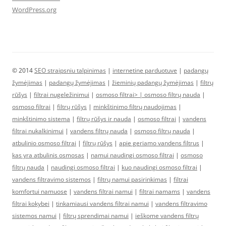
WordPress.org
© 2014
SEO straipsniu talpinimas
|
internetine parduotuve
|
padangų
žymėjimas
|
padangų žymėjimas
|
žieminių padangų žymėjimas
|
filtrų
rūšys
|
filtrai nugeležinimui
|
osmoso filtrai> |
osmoso filtrų nauda
|
osmoso filtrai
|
filtrų rūšys
|
minkštinimo filtrų naudojimas
|
minkštinimo sistema
|
filtrų rūšys ir nauda
|
osmoso filtrai
|
vandens
filtrai nukalkinimui
|
vandens filtrų nauda
|
osmoso filtrų nauda
|
atbulinio osmoso filtrai
|
filtrų rūšys
|
apie geriamo vandens filtrus
|
kas yra atbulinis osmosas
|
namui naudingi osmoso filtrai
|
osmoso
filtrų nauda
|
naudingi osmoso filtrai
|
kuo naudingi osmoso filtrai
|
vandens filtravimo sistemos
|
filtrų namui pasirinkimas
|
filtrai
komfortui namuose
|
vandens filtrai namui
|
filtrai namams
|
vandens
filtrai kokybei
|
tinkamiausi vandens filtrai namui
|
vandens filtravimo
sistemos namui
|
filtrų sprendimai namui
|
ieškome vandens filtrų