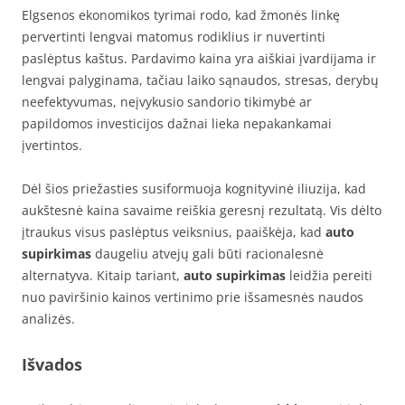
Elgsenos ekonomikos tyrimai rodo, kad žmonės linkę
pervertinti lengvai matomus rodiklius ir nuvertinti
paslėptus kaštus. Pardavimo kaina yra aiškiai įvardijama ir
lengvai palyginama, tačiau laiko sąnaudos, stresas, derybų
neefektyvumas, neįvykusio sandorio tikimybė ar
papildomos investicijos dažnai lieka nepakankamai
įvertintos.
Dėl šios priežasties susiformuoja kognityvinė iliuzija, kad
aukštesnė kaina savaime reiškia geresnį rezultatą. Vis dėlto
įtraukus visus paslėptus veiksnius, paaiškėja, kad
auto
supirkimas
daugeliu atvejų gali būti racionalesnė
alternatyva. Kitaip tariant,
auto supirkimas
leidžia pereiti
nuo paviršinio kainos vertinimo prie išsamesnės naudos
analizės.
Išvados