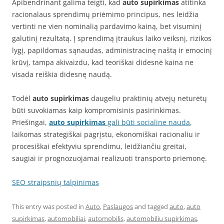
Apibendrinant galima teigti, kad
auto supirkimas
atitinka
racionalaus sprendimų priėmimo principus, nes leidžia
vertinti ne vien nominalią pardavimo kainą, bet visuminį
galutinį rezultatą. Į sprendimą įtraukus laiko veiksnį, rizikos
lygį, papildomas sąnaudas, administracinę naštą ir emocinį
krūvį, tampa akivaizdu, kad teoriškai didesnė kaina ne
visada reiškia didesnę naudą.
Todėl
auto supirkimas
daugeliu praktinių atvejų neturėtų
būti suvokiamas kaip kompromisinis pasirinkimas.
Priešingai,
auto supirkimas
gali būti socialine nauda
,
laikomas strategiškai pagrįstu, ekonomiškai racionaliu ir
procesiškai efektyviu sprendimu, leidžiančiu greitai,
saugiai ir prognozuojamai realizuoti transporto priemonę.
SEO straipsnių talpinimas
This entry was posted in
Auto
,
Paslaugos
and tagged
auto
,
auto
supirkimas
,
automobiliai
,
automobilis
,
automobiliu supirkimas
,