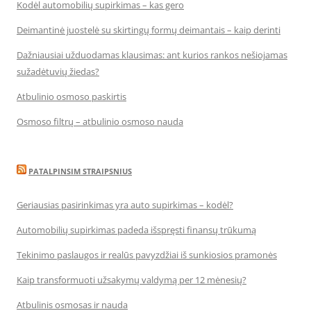
Kodėl automobilių supirkimas – kas gero
Deimantinė juostelė su skirtingų formų deimantais – kaip derinti
Dažniausiai užduodamas klausimas: ant kurios rankos nešiojamas
sužadėtuvių žiedas?
Atbulinio osmoso paskirtis
Osmoso filtrų – atbulinio osmoso nauda
PATALPINSIM STRAIPSNIUS
Geriausias pasirinkimas yra auto supirkimas – kodėl?
Automobilių supirkimas padeda išspręsti finansų trūkumą
Tekinimo paslaugos ir realūs pavyzdžiai iš sunkiosios pramonės
Kaip transformuoti užsakymų valdymą per 12 mėnesių?
Atbulinis osmosas ir nauda