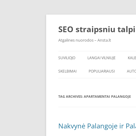
Skip
to
content
SEO straipsniu talp
Atgalines nuorodos – Ansta.lt
SUVILIOJO
LANGAI VILNIUJE
KAL
SKELBIMAI
POPULIARIAUSI
AUT
TAG ARCHIVES:
APARTAMENTAI PALANGOJE
Nakvynė Palangoje ir Pal