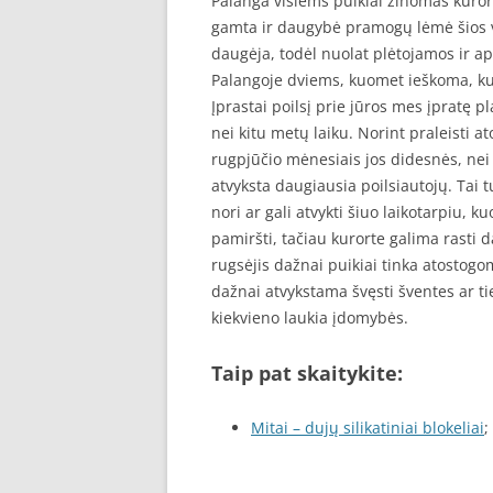
Palanga visiems puikiai žinomas kurorta
gamta ir daugybė pramogų lėmė šios vi
daugėja, todėl nuolat plėtojamos ir a
Palangoje dviems, kuomet ieškoma, ku
Įprastai poilsį prie jūros mes įpratę 
nei kitu metų laiku. Norint praleisti at
rugpjūčio mėnesiais jos didesnės, nei 
atvyksta daugiausia poilsiautojų. Tai 
nori ar gali atvykti šiuo laikotarpiu, k
pamiršti, tačiau kurorte galima rasti 
rugsėjis dažnai puikiai tinka atostog
dažnai atvykstama švęsti šventes ar ti
kiekvieno laukia įdomybės.
Taip pat skaitykite:
Mitai – dujų silikatiniai blokeliai
;