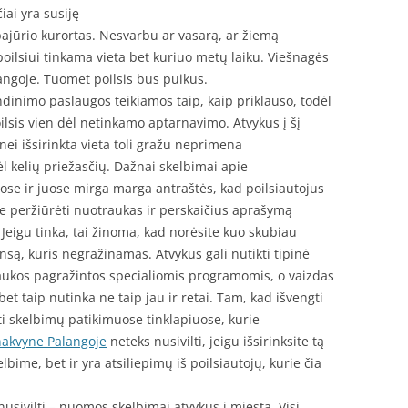
ai yra susiję
pajūrio kurortas. Nesvarbu ar vasarą, ar žiemą
oilsiui tinkama vieta bet kuriuo metų laiku. Viešnagės
angoje. Tuomet poilsis bus puikus.
inimo paslaugos teikiamos taip, kaip priklauso, todėl
lsis vien dėl netinkamo aptarnavimo. Atvykus į šį
nei išsirinkta vieta toli gražu neprimena
l kelių priežasčių. Dažnai skelbimai apie
se ir juose mirga marga antraštės, kad poilsiautojus
ite peržiūrėti nuotraukas ir perskaičius aprašymą
. Jeigu tinka, tai žinoma, kad norėsite kuo skubiau
nsą, kuris negražinamas. Atvykus gali nutikti tipinė
raukos pagražintos specialiomis programomis, o vaizdas
 bet taip nutinka ne taip jau ir retai. Tam, kad išvengti
oti skelbimų patikimuose tinklapiuose, kurie
nakvyne Palangoje
neteks nusivilti, jeigu išsirinksite tą
elbime, bet ir yra atsiliepimų iš poilsiautojų, kurie čia
nusivilti – nuomos skelbimai atvykus į miestą. Visi