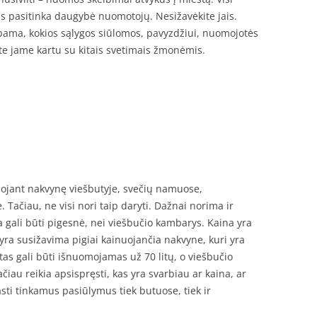
us pasitinka daugybė nuomotojų. Nesižavėkite jais.
bama, kokios sąlygos siūlomos, pavyzdžiui, nuomojotės
ite jame kartu su kitais svetimais žmonėmis.
vuojant nakvynę viešbutyje, svečių namuose,
Tačiau, ne visi nori taip daryti. Dažnai norima ir
 gali būti pigesnė, nei viešbučio kambarys. Kaina yra
 yra susižavima pigiai kainuojančia nakvyne, kuri yra
tas gali būti išnuomojamas už 70 litų, o viešbučio
čiau reikia apsispręsti, kas yra svarbiau ar kaina, ar
sti tinkamus pasiūlymus tiek butuose, tiek ir