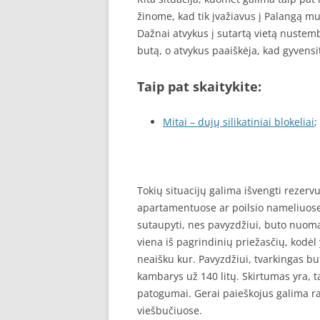
žinome, kad tik įvažiavus į Palangą m
Dažnai atvykus į sutartą vietą nustem
butą, o atvykus paaiškėja, kad gyvens
Taip pat skaitykite:
Mitai – dujų silikatiniai blokeliai
;
Tokių situacijų galima išvengti rezer
apartamentuose ar poilsio nameliuose. 
sutaupyti, nes pavyzdžiui, buto nuoma
viena iš pagrindinių priežasčių, kodėl
neaišku kur. Pavyzdžiui, tvarkingas bu
kambarys už 140 litų. Skirtumas yra, ta
patogumai. Gerai paieškojus galima ra
viešbučiuose.