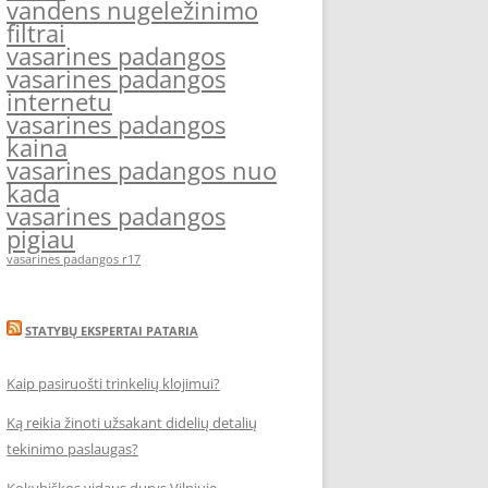
vandens nugeležinimo
filtrai
vasarines padangos
vasarines padangos
internetu
vasarines padangos
kaina
vasarines padangos nuo
kada
vasarines padangos
pigiau
vasarines padangos r17
STATYBŲ EKSPERTAI PATARIA
Kaip pasiruošti trinkelių klojimui?
Ką reikia žinoti užsakant didelių detalių
tekinimo paslaugas?