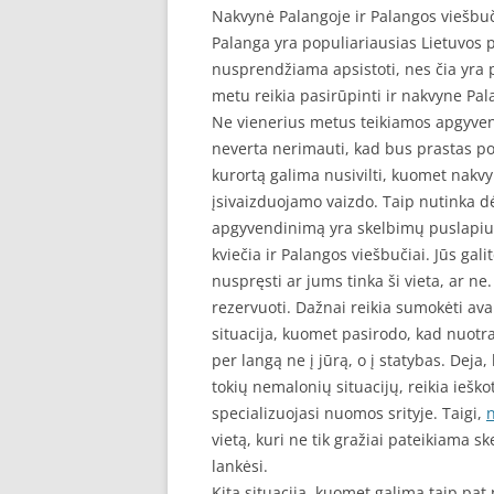
Nakvynė Palangoje ir Palangos viešbuči
Palanga yra populiariausias Lietuvos 
nusprendžiama apsistoti, nes čia yra p
metu reikia pasirūpinti ir nakvyne Pal
Ne vienerius metus teikiamos apgyvend
neverta nerimauti, kad bus prastas poi
kurortą galima nusivilti, kuomet nakvy
įsivaizduojamo vaizdo. Taip nutinka dė
apgyvendinimą yra skelbimų puslapiuo
kviečia ir Palangos viešbučiai. Jūs gal
nuspręsti ar jums tinka ši vieta, ar ne
rezervuoti. Dažnai reikia sumokėti ava
situacija, kuomet pasirodo, kad nuot
per langą ne į jūrą, o į statybas. Deja,
tokių nemalonių situacijų, reikia iešk
specializuojasi nuomos srityje. Taigi,
vietą, kuri ne tik gražiai pateikiama sk
lankėsi.
Kita situacija, kuomet galima taip pat 