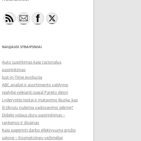
NAUJAUSI STRAIPSNIAI
Auto supirkimas kaip racionalus
pasirinkimas
Just-in-Time evoliucija
ABC analizė ir asortimento valdymo
realybė veikianti pagal Pareto dėsnį
Lyderystės testai ir matavimo iliuzija: kas
iš tikrųjų nulemia vadovavimo sėkmę?
Didelis vidaus durų pasirinkimas –
rankenos ir dizainas
Kaip pagerinti darbo efektyvumą grožio
salone – Kosmetologų vežimėliai