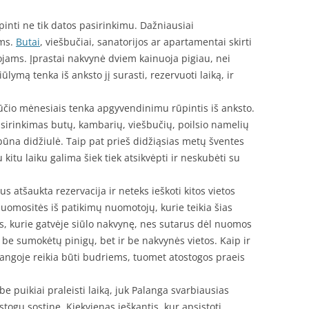
ūpinti ne tik datos pasirinkimu. Dažniausiai
ems.
Butai
, viešbučiai, sanatorijos ar apartamentai skirti
tojams. Įprastai nakvynė dviem kainuoja pigiau, nei
ūlymą tenka iš anksto jį surasti, rezervuoti laiką, ir
ūčio mėnesiais tenka apgyvendinimu rūpintis iš anksto.
asirinkimas butų, kambarių, viešbučių, poilsio namelių
būna didžiulė. Taip pat prieš didžiąsias metų šventes
kitu laiku galima šiek tiek atsikvėpti ir neskubėti su
atšaukta rezervacija ir neteks ieškoti kitos vietos
nuomositės iš patikimų nuomotojų, kurie teikia šias
ais, kurie gatvėje siūlo nakvynę, nes sutarus dėl nuomos
k be sumokėtų pinigų, bet ir be nakvynės vietos. Kaip ir
alangoje reikia būti budriems, tuomet atostogos praeis
e puikiai praleisti laiką, juk Palanga svarbiausias
togų sostine. Kiekvienas ieškantis, kur apsistoti