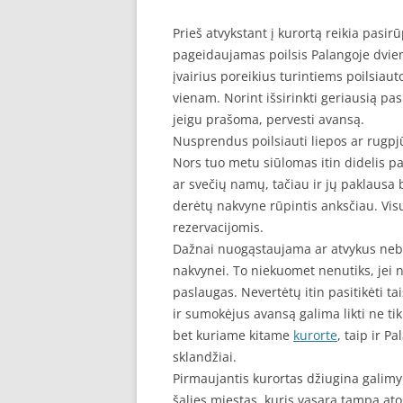
Prieš atvykstant į kurortą reikia pasir
pageidaujamas poilsis Palangoje dvi
įvairius poreikius turintiems poilsiau
vienam. Norint išsirinkti geriausią pasi
jeigu prašoma, pervesti avansą.
Nusprendus poilsiauti liepos ar rugpj
Nors tuo metu siūlomas itin didelis p
ar svečių namų, tačiau ir jų paklausa 
derėtų nakvyne rūpintis anksčiau. Visu 
rezervacijomis.
Dažnai nuogąstaujama ar atvykus nebus 
nakvynei. To niekuomet nenutiks, jei 
paslaugas. Nevertėtų itin pasitikėti t
ir sumokėjus avansą galima likti ne ti
bet kuriame kitame
kurorte
, taip ir P
sklandžiai.
Pirmaujantis kurortas džiugina galimyb
šalies miestas, kuris vasara tampa atos