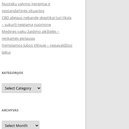
Nuotekų valymo įrengimai ir
nestandartinės situacijos
CBD aliejaus nebandę skeptikai turi tikslą
– sukurti neigiamą nuomonę
Medinės vaikų žaidimo aikštelės –
renkamės geriausią
Įtempiamos lubos Vilniuje – nepavaldžios
laikui
KATEGORIJOS
Kategorijos
ARCHYVAS
Archyvas