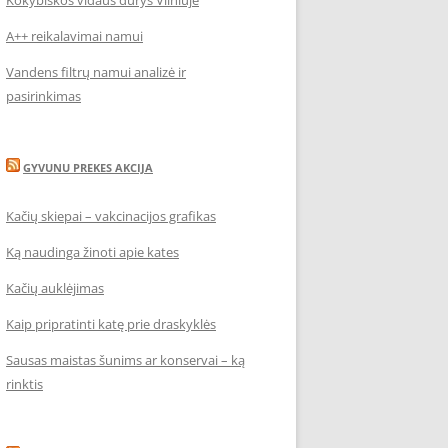
Kokybiškos vidaus durys Vilniuje
A++ reikalavimai namui
Vandens filtrų namui analizė ir
pasirinkimas
GYVUNU PREKES AKCIJA
Kačių skiepai – vakcinacijos grafikas
Ką naudinga žinoti apie kates
Kačių auklėjimas
Kaip pripratinti katę prie draskyklės
Sausas maistas šunims ar konservai – ką
rinktis