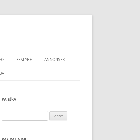
EO
REALYBĖ
ANNONSER
BA
PAIEŠKA
Search
for:
PASIDALINIMUI