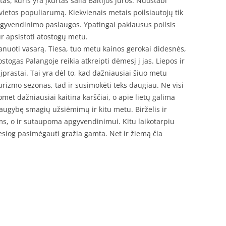
s, kuris yra įkurtas šalia Baltijos jūros. Nuostabi
etos populiarumą. Kiekvienais metais poilsiautojų tik
pgyvendinimo paslaugos. Ypatingai paklausus poilsis
r apsistoti atostogų metu.
planuoti vasarą. Tiesa, tuo metu kainos gerokai didesnės,
ostogas Palangoje reikia atkreipti dėmesį į jas. Liepos ir
įprastai. Tai yra dėl to, kad dažniausiai šiuo metu
turizmo sezonas, tad ir susimokėti teks daugiau. Ne visi
uomet dažniausiai kaitina karščiai, o apie lietų galima
daugybę smagių užsiėmimų ir kitu metu. Birželis ir
oms, o ir sutaupoma apgyvendinimui. Kitu laikotarpiu
esiog pasimėgauti gražia gamta. Net ir žiemą čia