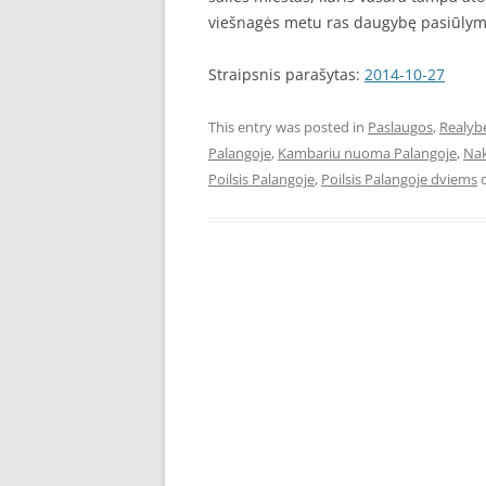
viešnagės metu ras daugybę pasiūlymų. 
Straipsnis parašytas:
2014-10-27
This entry was posted in
Paslaugos
,
Realyb
Palangoje
,
Kambariu nuoma Palangoje
,
Nak
Poilsis Palangoje
,
Poilsis Palangoje dviems