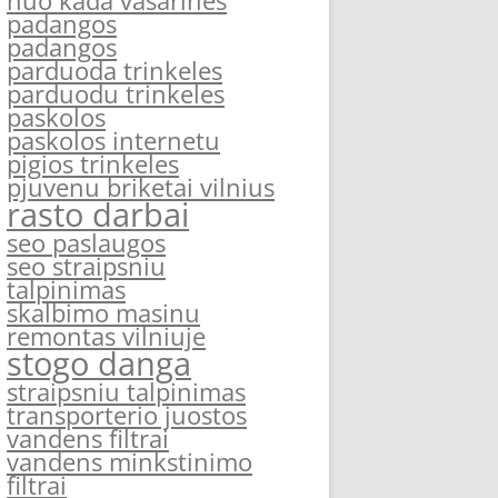
nuo kada vasarines
padangos
padangos
parduoda trinkeles
parduodu trinkeles
paskolos
paskolos internetu
pigios trinkeles
pjuvenu briketai vilnius
rasto darbai
seo paslaugos
seo straipsniu
talpinimas
skalbimo masinu
remontas vilniuje
stogo danga
straipsniu talpinimas
transporterio juostos
vandens filtrai
vandens minkstinimo
filtrai