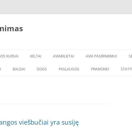
inimas
BOS KURSAI
KELTAI
AVIABILIETAI
AVIA PASIRINKIMUI
S
O
BALDAI
DOGS
PASLAUGOS
PRAMONEI
STATY
angos viešbučiai yra susiję