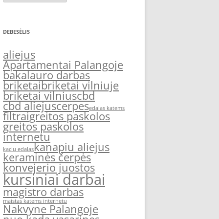
DEBESĖLIS
aliejus
Apartamentai Palangoje
bakalauro darbas
briketai
briketai vilniuje
briketai vilnius
cbd
cbd aliejus
cerpes
edalas katems
filtrai
greitos paskolos
greitos paskolos
internetu
kanapiu aliejus
kaciu edalas
keraminės čerpės
konvejerio juostos
kursiniai darbai
magistro darbas
maistas katems internetu
Nakvyne Palangoje