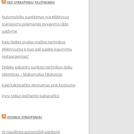
SEO STRAIPSNIU TALPINIMAS
Automobilių supirkimas yra efektyvus
transporto priemonės gyvavimo ciklo
valdyme
Kaip išdilęs ovalas mažina technikos
efektyvumą ir kuo gali padėti kiaurymių
restauravimas?
Didelių gabaritų sunkios technikos dalių
tekinimas – Maksimalus tikslumas
Kaip kaklaraištis derinamas prie kostiumo
Vyrų stilius keičiantis kaklaraištis
IDOMUS STRAIPSNIAI
Ar naudinga automobilį parduoti