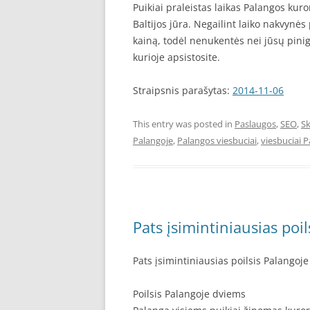
Puikiai praleistas laikas Palangos kuro
Baltijos jūra. Negailint laiko nakvynė
kainą, todėl nenukentės nei jūsų pinig
kurioje apsistosite.
Straipsnis parašytas:
2014-11-06
This entry was posted in
Paslaugos
,
SEO
,
Sk
Palangoje
,
Palangos viesbuciai
,
viesbuciai 
Pats įsimintiniausias poi
Pats įsimintiniausias poilsis Palangoj
Poilsis Palangoje dviems