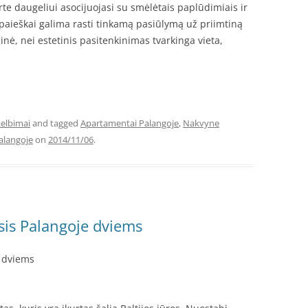
rte daugeliui asocijuojasi su smėlėtais paplūdimiais ir
s paieškai galima rasti tinkamą pasiūlymą už priimtiną
inė, nei estetinis pasitenkinimas tvarkinga vieta,
elbimai
and tagged
Apartamentai Palangoje
,
Nakvyne
Palangoje
on
2014/11/06
.
lsis Palangoje dviems
e dviems