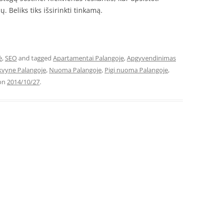
Beliks tiks išsirinkti tinkamą.
ė
,
SEO
and tagged
Apartamentai Palangoje
,
Apgyvendinimas
vyne Palangoje
,
Nuoma Palangoje
,
Pigi nuoma Palangoje
,
on
2014/10/27
.