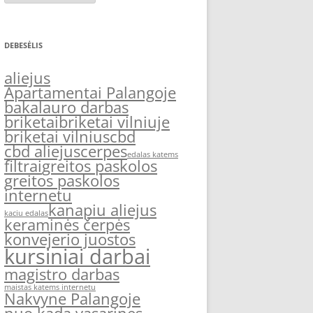
DEBESĖLIS
aliejus
Apartamentai Palangoje
bakalauro darbas
briketai
briketai vilniuje
briketai vilnius
cbd
cbd aliejus
cerpes
edalas katems
filtrai
greitos paskolos
greitos paskolos
internetu
kanapiu aliejus
kaciu edalas
keraminės čerpės
konvejerio juostos
kursiniai darbai
magistro darbas
maistas katems internetu
Nakvyne Palangoje