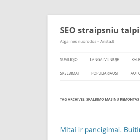
Skip
to
content
SEO straipsniu talp
Atgalines nuorodos – Ansta.lt
SUVILIOJO
LANGAI VILNIUJE
KAL
SKELBIMAI
POPULIARIAUSI
AUT
TAG ARCHIVES:
SKALBIMO MASINU REMONTAS 
Mitai ir paneigimai. Bui