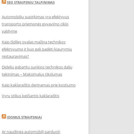
SEO STRAIPSNIU TALPINIMAS
Automobilių supirkimas yra efektyvus
transporto priemonės gyvavimo ciklo
valdyme
Kaip išdilęs ovalas mažina technikos
efektyvumą ir kuo gali padėti kiaurymių
restauravimas?
Didelių gabaritų sunkios technikos dalių
tekinimas – Maksimalus tikslumas
Kaip kaklaraištis derinamas prie kostiumo
Vyrų stilius keičiantis kaklaraištis
IDOMUS STRAIPSNIAI
Ar naudinga automobilį parduoti