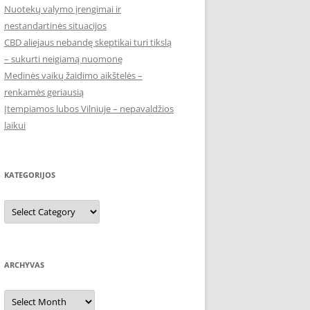
Nuotekų valymo įrengimai ir
nestandartinės situacijos
CBD aliejaus nebandę skeptikai turi tikslą
– sukurti neigiamą nuomonę
Medinės vaikų žaidimo aikštelės –
renkamės geriausią
Įtempiamos lubos Vilniuje – nepavaldžios
laikui
KATEGORIJOS
Kategorijos
ARCHYVAS
Archyvas