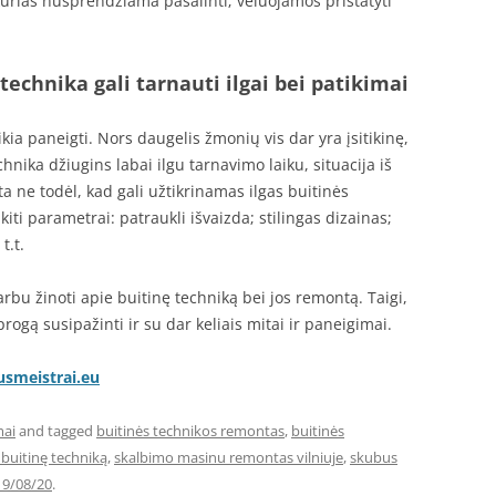
urias nusprendžiama pašalinti; vėluojamos pristatyti
technika gali tarnauti ilgai bei patikimai
ikia paneigti. Nors daugelis žmonių vis dar yra įsitikinę,
chnika džiugins labai ilgu tarnavimo laiku, situacija iš
ta ne todėl, kad gali užtikrinamas ilgas buitinės
iti parametrai: patraukli išvaizda; stilingas dizainas;
t.t.
svarbu žinoti apie buitinę techniką bei jos remontą. Taigi,
 progą susipažinti ir su dar keliais mitai ir paneigimai.
usmeistrai.eu
mai
and tagged
buitinės technikos remontas
,
buitinės
buitinę techniką
,
skalbimo masinu remontas vilniuje
,
skubus
19/08/20
.