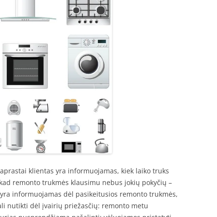
paprastai klientas yra informuojamas, kiek laiko truks
i, kad remonto trukmės klausimu nebus jokių pokyčių –
as yra informuojamas dėl pasikeitusios remonto trukmės,
gali nutikti dėl įvairių priežasčių: remonto metu