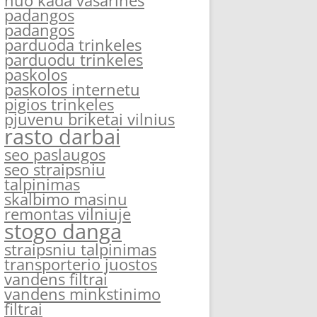
nuo kada vasarines
padangos
padangos
parduoda trinkeles
parduodu trinkeles
paskolos
paskolos internetu
pigios trinkeles
pjuvenu briketai vilnius
rasto darbai
seo paslaugos
seo straipsniu
talpinimas
skalbimo masinu
remontas vilniuje
stogo danga
straipsniu talpinimas
transporterio juostos
vandens filtrai
vandens minkstinimo
filtrai