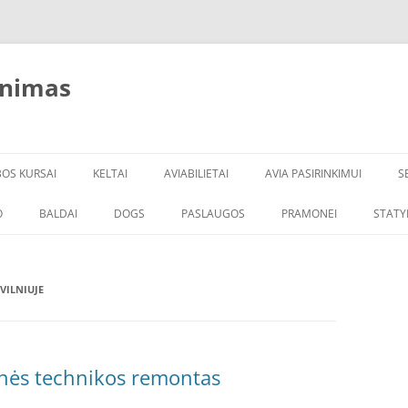
inimas
BOS KURSAI
KELTAI
AVIABILIETAI
AVIA PASIRINKIMUI
S
O
BALDAI
DOGS
PASLAUGOS
PRAMONEI
STATY
VILNIUJE
tinės technikos remontas