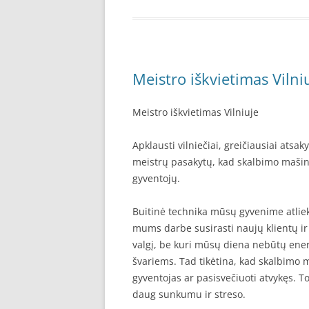
Meistro iškvietimas Vilni
Meistro iškvietimas Vilniuje
Apklausti vilniečiai, greičiausiai ats
meistrų pasakytų, kad skalbimo mašin
gyventojų.
Buitinė technika mūsų gyvenime atlieka
mums darbe susirasti naujų klientų ir
valgį, be kuri mūsų diena nebūtų energ
švariems. Tad tikėtina, kad skalbimo 
gyventojas ar pasisvečiuoti atvykęs. T
daug sunkumu ir streso.