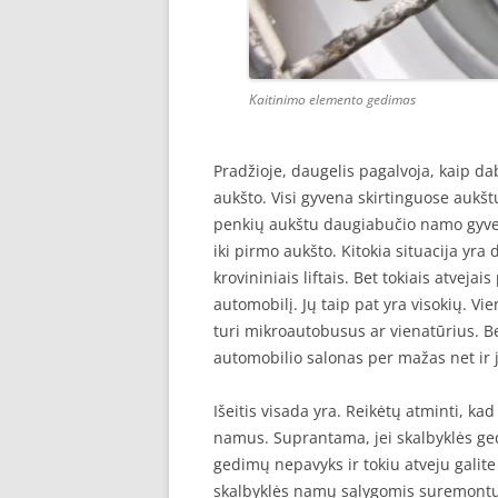
Kaitinimo elemento gedimas
Pradžioje, daugelis pagalvoja, kaip d
aukšto. Visi gyvena skirtinguose aukšt
penkių aukštu daugiabučio namo gyve
iki pirmo aukšto. Kitokia situacija yra
krovininiais liftais. Bet tokiais atvejai
automobilį. Jų taip pat yra visokių. Vi
turi mikroautobusus ar vienatūrius. B
automobilio salonas per mažas net ir
Išeitis visada yra. Reikėtų atminti, ka
namus. Suprantama, jei skalbyklės ge
gedimų nepavyks ir tokiu atveju galite
skalbyklės namų sąlygomis suremontuo