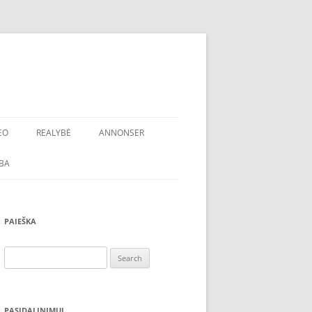
EO
REALYBĖ
ANNONSER
BA
PAIEŠKA
Search
for:
PASIDALINIMUI