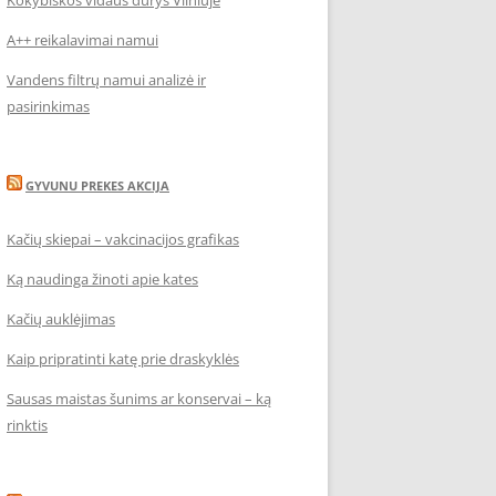
Kokybiškos vidaus durys Vilniuje
A++ reikalavimai namui
Vandens filtrų namui analizė ir
pasirinkimas
GYVUNU PREKES AKCIJA
Kačių skiepai – vakcinacijos grafikas
Ką naudinga žinoti apie kates
Kačių auklėjimas
Kaip pripratinti katę prie draskyklės
Sausas maistas šunims ar konservai – ką
rinktis