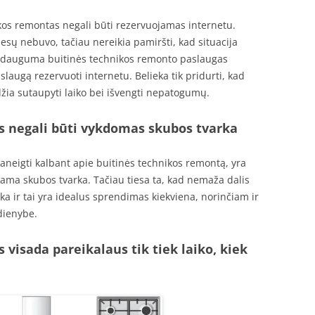
ikos remontas negali būti rezervuojamas internetu.
iesų nebuvo, tačiau nereikia pamiršti, kad situacija
ien dauguma buitinės technikos remonto paslaugas
augą rezervuoti internetu. Belieka tik pridurti, kad
džia sutaupyti laiko bei išvengti nepatogumų.
s negali būti vykdomas skubos tvarka
 paneigti kalbant apie buitinės technikos remontą, yra
kiama skubos tvarka. Tačiau tiesa ta, kad nemaža dalis
ka ir tai yra idealus sprendimas kiekviena, norinčiam ir
dienybe.
visada pareikalaus tik tiek laiko, kiek