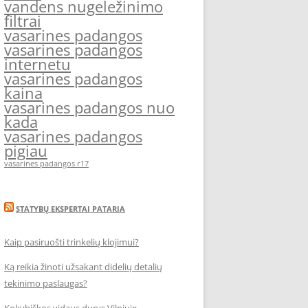
vandens nugeležinimo
filtrai
vasarines padangos
vasarines padangos
internetu
vasarines padangos
kaina
vasarines padangos nuo
kada
vasarines padangos
pigiau
vasarines padangos r17
STATYBŲ EKSPERTAI PATARIA
Kaip pasiruošti trinkelių klojimui?
Ką reikia žinoti užsakant didelių detalių
tekinimo paslaugas?