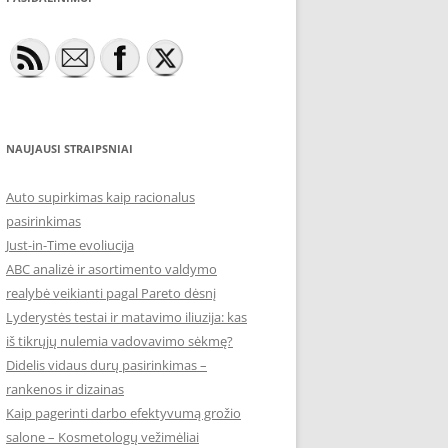
NAUJAUSI STRAIPSNIAI
Auto supirkimas kaip racionalus
pasirinkimas
Just-in-Time evoliucija
ABC analizė ir asortimento valdymo
realybė veikianti pagal Pareto dėsnį
Lyderystės testai ir matavimo iliuzija: kas
iš tikrųjų nulemia vadovavimo sėkmę?
Didelis vidaus durų pasirinkimas –
rankenos ir dizainas
Kaip pagerinti darbo efektyvumą grožio
salone – Kosmetologų vežimėliai