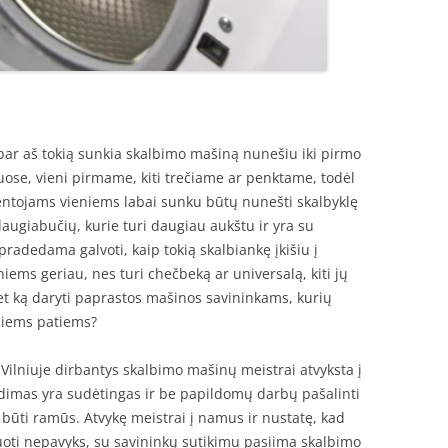
abar aš tokią sunkia skalbimo mašiną nunešiu iki pirmo
uose, vieni pirmame, kiti trečiame ar penktame, todėl
ntojams vieniems labai sunku būtų nunešti skalbyklę
 daugiabučių, kurie turi daugiau aukštu ir yra su
s pradedama galvoti, kaip tokią skalbiankę įkišiu į
eniems geriau, nes turi chečbeką ar universalą, kiti jų
et ką daryti paprastos mašinos savininkams, kurių
 jiems patiems?
d Vilniuje dirbantys skalbimo mašinų meistrai atvyksta į
dimas yra sudėtingas ir be papildomų darbų pašalinti
 būti ramūs. Atvykę meistrai į namus ir nustatę, kad
ti nepavyks, su savininkų sutikimu pasiima skalbimo