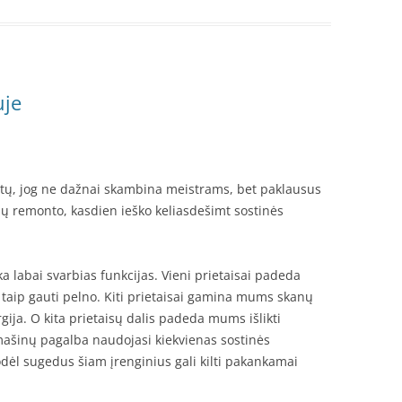
uje
akytų, jog ne dažnai skambina meistrams, bet paklausus
ų remonto, kasdien ieško keliasdešimt sostinės
 labai svarbias funkcijas. Vieni prietaisai padeda
 taip gauti pelno. Kiti prietaisai gamina mums skanų
ija. O kita prietaisų dalis padeda mums išlikti
mašinų pagalba naudojasi kiekvienas sostinės
odėl sugedus šiam įrenginius gali kilti pakankamai