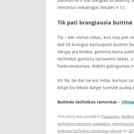
pastebima ir dar daugiau problemų, k
remontui reikalingos detalės ir t.t.
Tik pati brangiausia buitinė 
Tai – dar vienas mitas, kurį taip pat re
kad tik brangiai kainuojanti buitinė te
tikrųjų yra kitokia: gaminių kaina aukš
technikos gaminių tarnavimo laikas, o k
funkcionalumas, didelis galingumas ir 
Vis tik, tai dar ne visi mitai, kuriuos 
kitoje šio teksto dalyje turėsite puikią
Buitinės technikos remontas –
Vilnia
This entry was posted in
Paslaugos
,
Skelbi
technikos remonto paslaugos
,
remontuoja 
buitinės technikos remontas vilniuje
on
20