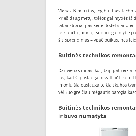
Vienas iš mitų tas, jog buitinės techn
Prieš daug metų, tokios galimybės iš t
labai stipriai pasikeitė, todėl šiand
teikiančių įmonių sudaro galimybę pasl
šis sprendimas – ypač puikus, nes lei
Buitinės technikos remonta
Dar vienas mitas, kurį taip pat reikia
tas, kad ši paslauga negali būti sutei
įmonių šią paslaugą teikia skubos tvar
vėl kuo greičiau mėgautis patogia kas
Buitinės technikos remontas 
ir buvo numatyta