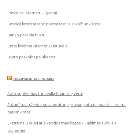
Paskolos internetu – greitai
Greitieji kreditai tapo paprastesni su skaičiuoklėmis
Banko paskola būstui
Greiti kreditai internetu Lietuvoje
Būsto paskolos palūkanos
STRAIPSNIU TALPINIMAS
Auto supirkimas turi realią finansinę vertę
Sužadėtuvių žiedas su laboratorijoje užaugintu deimantu – tvarus
pasirinkimas
Ekstremalų krūvį atlaikančios medžiagos – Tiekimas sunkiajai
pramonei