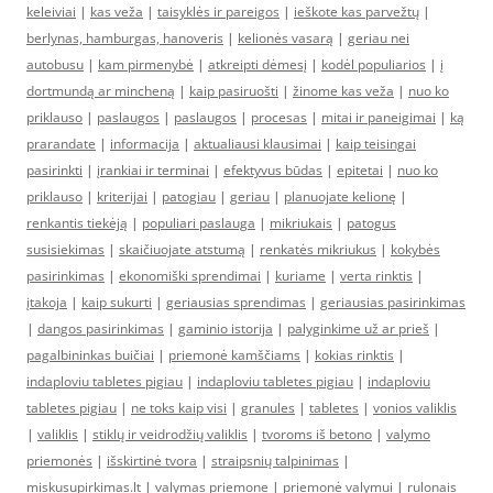
keleiviai
|
kas veža
|
taisyklės ir pareigos
|
ieškote kas parvežtų
|
berlynas, hamburgas, hanoveris
|
kelionės vasarą
|
geriau nei
autobusu
|
kam pirmenybė
|
atkreipti dėmesį
|
kodėl populiarios
|
į
dortmundą ar mincheną
|
kaip pasiruošti
|
žinome kas veža
|
nuo ko
priklauso
|
paslaugos
|
paslaugos
|
procesas
|
mitai ir paneigimai
|
ką
prarandate
|
informacija
|
aktualiausi klausimai
|
kaip teisingai
pasirinkti
|
įrankiai ir terminai
|
efektyvus būdas
|
epitetai
|
nuo ko
priklauso
|
kriterijai
|
patogiau
|
geriau
|
planuojate kelionę
|
renkantis tiekėją
|
populiari paslauga
|
mikriukais
|
patogus
susisiekimas
|
skaičiuojate atstumą
|
renkatės mikriukus
|
kokybės
pasirinkimas
|
ekonomiški sprendimai
|
kuriame
|
verta rinktis
|
įtakoja
|
kaip sukurti
|
geriausias sprendimas
|
geriausias pasirinkimas
|
dangos pasirinkimas
|
gaminio istorija
|
palyginkime už ar prieš
|
pagalbininkas buičiai
|
priemonė kamščiams
|
kokias rinktis
|
indaploviu tabletes pigiau
|
indaploviu tabletes pigiau
|
indaploviu
tabletes pigiau
|
ne toks kaip visi
|
granules
|
tabletes
|
vonios valiklis
|
valiklis
|
stiklų ir veidrodžių valiklis
|
tvoroms iš betono
|
valymo
priemonės
|
išskirtinė tvora
|
straipsnių talpinimas
|
miskusupirkimas.lt
|
valymas priemone
|
priemonė valymui
|
rulonais