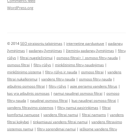
Comments feed
WordPress.org
© 2014
SEO straipsniu talpinimas
|
internetine parduotuve
|
padangų
žymėjimas
|
padangų žymėjimas
|
žieminių padangų žymėjimas
|
filtrų
rūšys
|
filtrai nugeležinimui
|
osmoso filtrai> |
osmoso filtrų nauda
|
osmoso filtrai
|
filtrų rūšys
|
minkštinimo filtrų naudojimas
|
minkštinimo sistema
|
filtrų rūšys ir nauda
|
osmoso filtrai
|
vandens
filtrai nukalkinimui
|
vandens filtrų nauda
|
osmoso filtrų nauda
|
atbulinio osmoso filtrai
|
filtrų rūšys
|
apie geriamo vandens filtrus
|
kas yra atbulinis osmosas
|
namui naudingi osmoso filtrai
|
osmoso
filtrų nauda
|
naudingi osmoso filtrai
|
kuo naudingi osmoso filtrai
|
vandens filtravimo sistemos
|
filtrų namui pasirinkimas
|
filtrai
komfortui namuose
|
vandens filtrai namui
|
filtrai namams
|
vandens
filtrai kokybei
|
tinkamiausi vandens filtrai namui
|
vandens filtravimo
sistemos namui
|
filtrų sprendimai namui
|
ieškome vandens filtrų