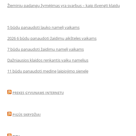
Žieminių padangų žymėjimas yra svarbus – kaip išvengti klaidų
5 būdų panaudoti lauko namelį vaikams
2026 6 būdų panaudoti žaidimų aikšteles vaikams
7 būdų panaudoti žaidimų namelį vaikams
Dažniausios klaidos renkantis vaikų namelius
11 būdų panaudoti medinę laipiojimo sienelę
PREKES GYVUNAMS INTERNETU
PIGŪS SKRYDŽIAI