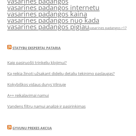
vasarines padangos
vasarines padangos internetu
vasarines padangos kaina
vasarines padangos nuo kada
vasarines padangos pigiau
vasarines padangos r17
STATYBŲ EKSPERTAI PATARIA
Kaip pasiruošti trinkelių klojimui?
Ką reikia žinoti užsakant didelių detalių tekinimo paslaugas?
Kokybiškos vidaus durys Vilniuje
A++ reikalavimai namui
Vandens filtrų namui analizė ir pasirinkimas
GYVUNU PREKES AKCIJA