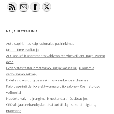
NAUJAUSI STRAIPSNIAI
Auto supirkimas kaip racionalus pasirinkimas
Just-in-Time evoliucija
ABC analizė ir asortimento valdymo realybė veikianti pagal Pareto
dėsnį
Lyderystės testai ir matavimo iliuzija: kas iš tikrųjų nulemia
vadovavimo sėkmę?
Didelis vidaus durų pasirinkimas – rankenos ir dizainas
Kaip pagerinti darbo efektyvumą grožio salone – Kosmetologų
vežimėliai
Nuotekų valymo įrengimai ir nestandartinės situacijos
CBD aliejaus nebandę skeptikai turi tikslą – sukurti neigiamą
nuomonę