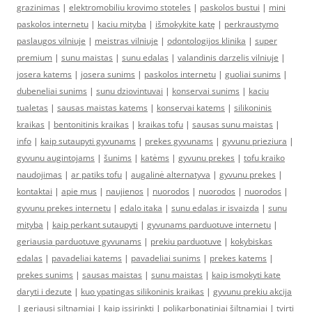
grazinimas
|
elektromobiliu krovimo stoteles
|
paskolos bustui
|
mini
paskolos internetu
|
kaciu mityba
|
išmokykite katę
|
perkraustymo
paslaugos vilniuje
|
meistras vilniuje
|
odontologijos klinika
|
super
premium
|
sunu maistas
|
sunu edalas
|
valandinis darzelis vilniuje
|
josera katems
|
josera sunims
|
paskolos internetu
|
guoliai sunims
|
dubeneliai sunims
|
sunu dziovintuvai
|
konservai sunims
|
kaciu
tualetas
|
sausas maistas katems
|
konservai katems
|
silikoninis
kraikas
|
bentonitinis kraikas
|
kraikas tofu
|
sausas sunu maistas
|
info
|
kaip sutaupyti gyvunams
|
prekes gyvunams
|
gyvunu prieziura
|
gyvunu augintojams
|
šunims
|
katėms
|
gyvunu prekes
|
tofu kraiko
naudojimas
|
ar patiks tofu
|
augalinė alternatyva
|
gyvunu prekes
|
kontaktai
|
apie mus
|
naujienos
|
nuorodos
|
nuorodos
|
nuorodos
|
gyvunu prekes internetu
|
edalo itaka
|
sunu edalas ir isvaizda
|
sunu
mityba
|
kaip perkant sutaupyti
|
gyvunams parduotuve internetu
|
geriausia parduotuve gyvunams
|
prekiu parduotuve
|
kokybiskas
edalas
|
pavadeliai katems
|
pavadeliai sunims
|
prekes katems
|
prekes sunims
|
sausas maistas
|
sunu maistas
|
kaip ismokyti kate
daryti i dezute
|
kuo ypatingas silikoninis kraikas
|
gyvunu prekiu akcija
|
geriausi siltnamiai
|
kaip issirinkti
|
polikarbonatiniai šiltnamiai
|
tvirti