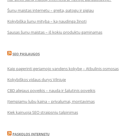
Šunų maistas internetu – greita, patogu ir pigiau
Kokybiška šunų mityba – ką naudinga žinoti
Sausas šunų maistas – iš kokių produktų gaminamas
SEO PASLAUGOS
Kaip pagerinti geriamojo vandens kokybę – Atbulinis osmosas
Kokybiškos vidaus durys Vilniuje
CBD aliejaus poveikis – nauda ir šalutinis poveikis
Įtempiamų lubų kaina – privalumai, montavimas
Kiek kainuoja SEO straipsnių talpinimas
PASKOLOS INTERNETU