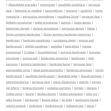
|
išbandykite granules
|
priemonės
|
gaudyklių priežiūrai
|
tarnauja
ilgai
|
betoninė ar medinė
|
pasirinkimas
|
tvoroms
|
paskirtis
|
tvirta
investicija
|
geriausias sprendimas
|
naudinga žinoti
|
tarnauja ilgai
|
blokelių privalumai
|
kokie privalumai
|
patirtis
|
stogo danga
|
betoninės čerpės
|
dangos privalumai
|
geriausia danga
|
faktai
|
fizinio asmens bankrotas
|
fizinių asmenų bankroto įstatymas
|
bankrotas
|
bankroto pasekmės
|
turintiems skolų
|
asmuo gali
bankrutuoti
|
skelbti naudinga
|
pagalba
|
kaip elgtis
|
naujas
gyvenimas
|
3 metai
|
išsigelbėjimas
|
asmens bankrotas
|
europos
sąjungoje
|
asmuo gali
|
bankrotas asmeniui
|
bankrotas
|
kiek
kainuoja
|
asmens bankrotas
|
bankroto kaina
|
tarnauja ilgai
|
pasinaudoti verta
|
daug bankrutuojančių
|
bankroto procesas
|
norint
bankrutuoti
|
naudinga bankrutuoti
|
taupykite laiką
|
skaudi pamoka
|
administratorius
|
tarnauja ilgai
|
pigus išlaikymas
|
patirtis
|
geriau
nei šiferis
|
lengva išsirinkti
|
unikalus gaminys
|
čerpės
|
dangos
|
rinktis verta
|
kaune
|
darbas kaune
|
keitėsi paslaugos
|
toks yra
|
taksi kaune
|
pigiausias
|
kaune pigus
|
ką siūlo
|
paslaugos kaune
|
mažoji sostinė
|
išsikviesti
|
konkurencija
|
ieškome taxi
|
pigus
|