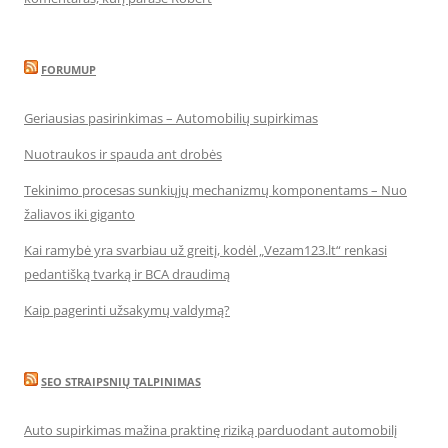
FORUMUP
Geriausias pasirinkimas – Automobilių supirkimas
Nuotraukos ir spauda ant drobės
Tekinimo procesas sunkiųjų mechanizmų komponentams – Nuo
žaliavos iki giganto
Kai ramybė yra svarbiau už greitį, kodėl „Vezam123.lt“ renkasi
pedantišką tvarką ir BCA draudimą
Kaip pagerinti užsakymų valdymą?
SEO STRAIPSNIŲ TALPINIMAS
Auto supirkimas mažina praktinę riziką parduodant automobilį