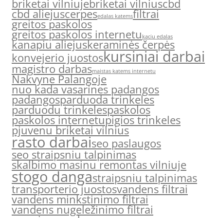
briketai vilniuje
briketai vilnius
cbd
cbd aliejus
cerpes
filtrai
edalas katems
greitos paskolos
greitos paskolos internetu
kaciu edalas
kanapiu aliejus
keraminės čerpės
kursiniai darbai
konvejerio juostos
magistro darbas
maistas katems internetu
Nakvyne Palangoje
nuo kada vasarines padangos
padangos
parduoda trinkeles
parduodu trinkeles
paskolos
paskolos internetu
pigios trinkeles
pjuvenu briketai vilnius
rasto darbai
seo paslaugos
seo straipsniu talpinimas
skalbimo masinu remontas vilniuje
stogo danga
straipsniu talpinimas
transporterio juostos
vandens filtrai
vandens minkstinimo filtrai
vandens nugeležinimo filtrai