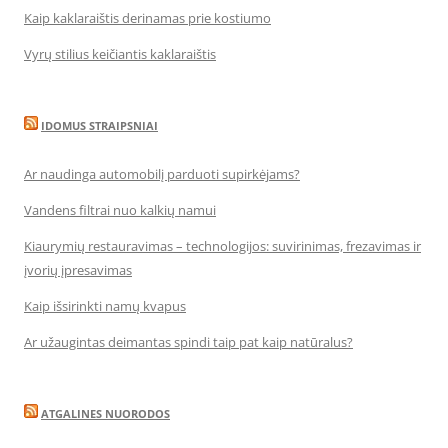
Kaip kaklaraištis derinamas prie kostiumo
Vyrų stilius keičiantis kaklaraištis
IDOMUS STRAIPSNIAI
Ar naudinga automobilį parduoti supirkėjams?
Vandens filtrai nuo kalkių namui
Kiaurymių restauravimas – technologijos: suvirinimas, frezavimas ir
įvorių įpresavimas
Kaip išsirinkti namų kvapus
Ar užaugintas deimantas spindi taip pat kaip natūralus?
ATGALINES NUORODOS