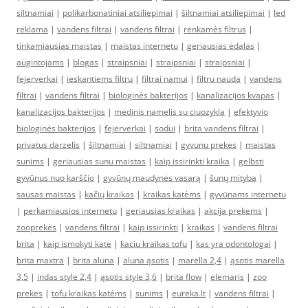
siltnamiai
|
polikarbonatiniai atsiliepimai
|
šiltnamiai atsiliepimai
|
led
reklama
|
vandens filtrai
|
vandens filtrai
|
renkamės filtrus
|
tinkamiausias maistas
|
maistas internetu
|
geriausias ėdalas
|
augintojams
|
blogas
|
straipsniai
|
straipsniai
|
straipsniai
|
fejerverkai
|
ieskantiems filtru
|
filtrai namui
|
filtru nauda
|
vandens
filtrai
|
vandens filtrai
|
biologinės bakterijos
|
kanalizacijos kvapas
|
kanalizacijos bakterijos
|
medinis namelis su ciuozykla
|
efektyvio
biologinės bakterijos
|
fejerverkai
|
sodui
|
brita vandens filtrai
|
privatus darzelis
|
šiltnamiai
|
siltnamiai
|
gyvunu prekes
|
maistas
sunims
|
geriausias sunu maistas
|
kaip issirinkti kraika
|
gelbsti
gyvūnus nuo karščio
|
gyvūnų maudynės vasarą
|
šunų mityba
|
sausas maistas
|
kačių kraikas
|
kraikas katėms
|
gyvūnams internetu
|
perkamiausios internetu
|
geriausias kraikas
|
akcija prekems
|
zooprekės
|
vandens filtrai
|
kaip issirinkti
|
kraikas
|
vandens filtrai
brita
|
kaip ismokyti kate
|
kaciu kraikas tofu
|
kas yra odontologai
|
brita maxtra
|
brita aluna
|
aluna ąsotis
|
marella 2,4
|
ąsotis marella
3,5
|
indas style 2,4
|
ąsotis style 3,6
|
brita flow
|
elemaris
|
zoo
prekes
|
tofu kraikas katėms
|
sunims
|
eureka.lt
|
vandens filtrai
|