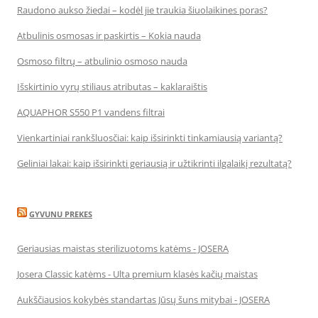
Raudono aukso žiedai – kodėl jie traukia šiuolaikines poras?
Atbulinis osmosas ir paskirtis – Kokia nauda
Osmoso filtrų – atbulinio osmoso nauda
Išskirtinio vyrų stiliaus atributas – kaklaraištis
AQUAPHOR S550 P1 vandens filtrai
Vienkartiniai rankšluosčiai: kaip išsirinkti tinkamiausią variantą?
Geliniai lakai: kaip išsirinkti geriausią ir užtikrinti ilgalaikį rezultatą?
GYVUNU PREKES
Geriausias maistas sterilizuotoms katėms - JOSERA
Josera Classic katėms - Ulta premium klasės kačių maistas
Aukščiausios kokybės standartas Jūsų šuns mitybai - JOSERA