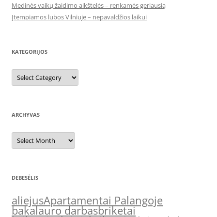
Medinės vaikų žaidimo aikštelės – renkamės geriausią
Įtempiamos lubos Vilniuje – nepavaldžios laikui
KATEGORIJOS
Kategorijos
ARCHYVAS
Archyvas
DEBESĖLIS
aliejus
Apartamentai Palangoje
bakalauro darbas
briketai