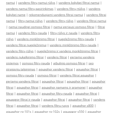
namui
|
vandens filtrų namui rūšys
|
vandens kokybei filtrai namui
|
vandens namui filtrų pasirinkimas
|
vandens filtrų rtūšys
|
vandens
kokybei name
|
rekomenduojami vandens filtrai namui
|
vandens filtrai
namui
|
filtrų namui rūšys
|
vandens filtrų rūšys
|
vandens filtrai namui
|
namui naudingi osmoso filtrai
|
namui geriausi osmoso filtrai
|
filtrai
namui
|
vandens filtrų nauda
|
filtrų rūšys ir nauda
|
vandens filtrų
rūšys
|
vandens minkštinimo filtrai
|
nugeležinimo filtrų nauda
|
vandens filtrai nugeležinimui
|
vandens minkštinimo filtrų nauda
|
vandens filtrų rūšys
|
nugeležinimo ir vandens monkštinimo filtrai
|
vandens nukalkinimo filtrai
|
vandens filtrai
|
geriamo vandens
sistemos
|
osmoso filtrų nauda
|
atbulinio osmoso filtrai
|
seo
straipsniu talpinimas
|
aquaphor vandens filtrai
|
aquaphor filtrai
|
osmoso filtrų nauda
|
osmoso filtrai
|
vandens filtrai aquaphor
|
geriamo vandens filtrai
|
aquaphor filtrai
|
aquaphor filtrai
|
aquaphor
filtrai
|
aquaphor filtrai
|
aquaphor namams ir pramonei
|
aquaphor
filtrai
|
aquaphor filtrai
|
aquaphor filtrų nauda
|
aquaphor filtrai
|
aquapgor filtrai ir nauda
|
aquaphor filtrai
|
aquaphor filtrai
|
vandens
filtrai
|
aquaphor filtrai
|
vandens filtru rusys
|
aquaphor s800
|
aquaphor ro-101s
|
aquaphor ro-102s
|
aquapgor s550
|
aquaphor