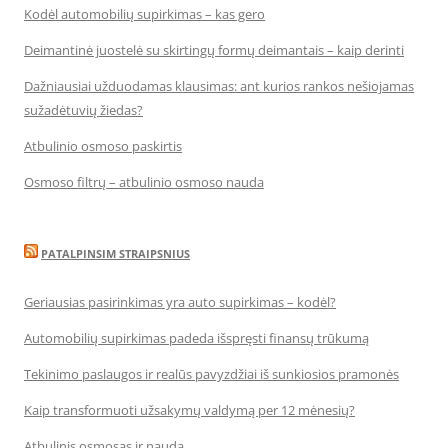
Kodėl automobilių supirkimas – kas gero
Deimantinė juostelė su skirtingų formų deimantais – kaip derinti
Dažniausiai užduodamas klausimas: ant kurios rankos nešiojamas
sužadėtuvių žiedas?
Atbulinio osmoso paskirtis
Osmoso filtrų – atbulinio osmoso nauda
PATALPINSIM STRAIPSNIUS
Geriausias pasirinkimas yra auto supirkimas – kodėl?
Automobilių supirkimas padeda išspręsti finansų trūkumą
Tekinimo paslaugos ir realūs pavyzdžiai iš sunkiosios pramonės
Kaip transformuoti užsakymų valdymą per 12 mėnesių?
Atbulinis osmosas ir nauda