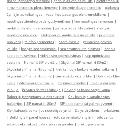
dažnai gendantys telefonai
|
geriausias vonios valiklis
|
elektromobiliu
ikrovimo stoteliu pletra lietuvoje
|
lietuvoje daugeja stoteliu
|
padangų
žymėjimas reikalingas
|
vasarinės padangos elektromobiliams
|
naudingas žieminių padangų žymėjimas
|
kuo naudingas remontas
|
mobiliųjų telefonų remontas
|
geriausias valiklis peliui
|
efektyvi
priemone nuo voru
|
efektyviai veikiantis pelėsio valiklis
|
priemonė
nuo vorų
|
telefonų remontas
|
josera classic
|
geriausias pelesio
valiklis
|
kas yra seo straipsniai
|
seo straipsniu talpinimas
|
isorinis
seo optimizavimas
|
vidinis seo optimizavimas
|
kaip optimizuoti
svetaine
|
Namai iš SIP plokščių
|
Skydiniai SIP namai iki 80m2
|
Skydiniai SIP namai iki 80m2
|
Kiek kainuoja lauko aikštelės vaikams
|
Skydiniai SIP namai iki 80m2
|
Geriausi dulkių siurbliai
|
Dulkiu siurbliai
Tesla
|
difuzoriai kanalizacijai
|
žarninės lazdelės
|
Privatus darzelis
Vilniuje
|
Privatus darzelis Vilniuje
|
Bakterijos kanalizacijai kaina
|
Bakterijų įrenginiams kainos skiriasi
|
Kiek kainuoja kanalizacijos
bakterijos
|
SIP namai iki 80m2
|
SIP sodo nameliai galima gyventi
|
Kiek kainuoja bakterijos nuotekų valymui
|
Dalys viryklėms ir orkaitėms
|
Building SIP panel houses
|
tofu su bambuko anglimi
|
tofu zalios
arbatos ekstraktu
|
tofu kraikas originalus
|
prekiu gyvunams