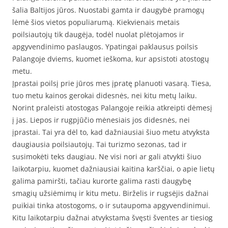
šalia Baltijos jūros. Nuostabi gamta ir daugybė pramogų
lėmė šios vietos populiarumą. Kiekvienais metais
poilsiautojų tik daugėja, todėl nuolat plėtojamos ir
apgyvendinimo paslaugos. Ypatingai paklausus poilsis
Palangoje dviems, kuomet ieškoma, kur apsistoti atostogų
metu.
Įprastai poilsį prie jūros mes įpratę planuoti vasarą. Tiesa,
tuo metu kainos gerokai didesnės, nei kitu metų laiku.
Norint praleisti atostogas Palangoje reikia atkreipti dėmesį
į jas. Liepos ir rugpjūčio mėnesiais jos didesnės, nei
įprastai. Tai yra dėl to, kad dažniausiai šiuo metu atvyksta
daugiausia poilsiautojų. Tai turizmo sezonas, tad ir
susimokėti teks daugiau. Ne visi nori ar gali atvykti šiuo
laikotarpiu, kuomet dažniausiai kaitina karščiai, o apie lietų
galima pamiršti, tačiau kurorte galima rasti daugybę
smagių užsiėmimų ir kitu metu. Birželis ir rugsėjis dažnai
puikiai tinka atostogoms, o ir sutaupoma apgyvendinimui.
Kitu laikotarpiu dažnai atvykstama švęsti šventes ar tiesiog