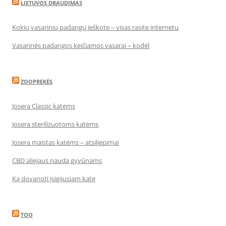
LIETUVOS DRAUDIMAS
Kokių vasarinių padangų ieškote – visas rasite internetu
Vasarinės padangos keičiamos vasarai – kodėl
ZOOPREKĖS
Josera Classic katėms
Josera sterilizuotoms katėms
Josera maistas katėms – atsiliepimai
CBD aliejaus nauda gyvūnams
Ką dovanoti įsigijusiam katę
TOO