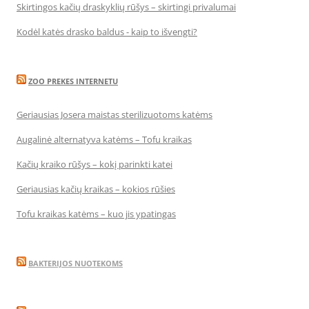
Skirtingos kačių draskyklių rūšys – skirtingi privalumai
Kodėl katės drasko baldus - kaip to išvengti?
ZOO PREKES INTERNETU
Geriausias Josera maistas sterilizuotoms katėms
Augalinė alternatyva katėms – Tofu kraikas
Kačių kraiko rūšys – kokį parinkti katei
Geriausias kačių kraikas – kokios rūšies
Tofu kraikas katėms – kuo jis ypatingas
BAKTERIJOS NUOTEKOMS