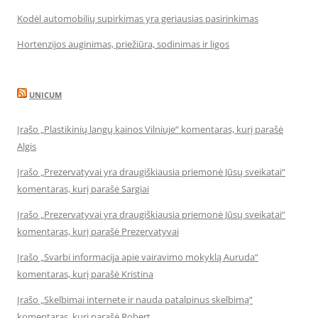
Kodėl automobilių supirkimas yra geriausias pasirinkimas
Hortenzijos auginimas, priežiūra, sodinimas ir ligos
UNICUM
Įrašo „Plastikinių langų kainos Vilniuje“ komentaras, kurį parašė
Algis
Įrašo „Prezervatyvai yra draugiškiausia priemonė Jūsų sveikatai“
komentaras, kurį parašė Sargiai
Įrašo „Prezervatyvai yra draugiškiausia priemonė Jūsų sveikatai“
komentaras, kurį parašė Prezervatyvai
Įrašo „Svarbi informacija apie vairavimo mokyklą Auruda“
komentaras, kurį parašė Kristina
Įrašo „Skelbimai internete ir nauda patalpinus skelbimą“
komentaras, kurį parašė Robert