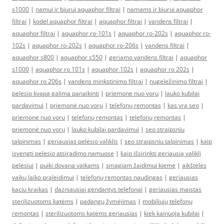
s1000
|
namui ir biurui aquaphor filtrai
|
namams ir biurui aquaphor
filtrai
|
kodel aquaphor filtrai
|
aquaphor filtrai
|
vandens filtrai
|
aquaphor filtrai
|
aquaphor ro-101s
|
aquaphor ro-202s
|
aquaphor ro-
102s
|
aquaphor ro-202s
|
aquaphor ro-206s
|
vandens filtrai
|
aquaphor s800
|
aquaphor s550
|
geriamo vandens filtrai
|
aquaphor
s1000
|
aquaphor ro 101s
|
aquaphor 102s
|
aquaphor ro 202s
|
aquaphor ro 206s
|
vandens minkstinimo filtrai
|
nugeležinimo filtrai
|
pelesio kvapa galima panaikinti
|
priemone nuo voru
|
lauko kubilai
pardavimui
|
priemonė nuo vorų
|
telefonų remontas
|
kas yra seo
|
priemone nuo voru
|
telefonų remontas
|
telefonų remontas
|
priemonė nuo vorų
|
lauko kubilai pardavimui
|
seo straipsniu
talpinimas
|
geriausias pelėsio valiklis
|
seo straipsniu talpinimas
|
kaip
isvengti pelesio atsiradimo namuose
|
kaip išsirinkti geriausią valiklį
pelėsiui
|
puiki dovana vaikams
|
smagiam žaidimui kieme
|
aikštelės
vaikų laiko praleidimui
|
telefonų remontas naudingas
|
geriausias
kaciu kraikas
|
dazniausiai gendantys telefonai
|
geriausias maistas
sterilizuotoms katėms
|
padangų žymėjimas
|
mobiliųjų telefonų
remontas
|
sterilizuotoms katėms geriausias
|
kiek kainuoja kubilai
|