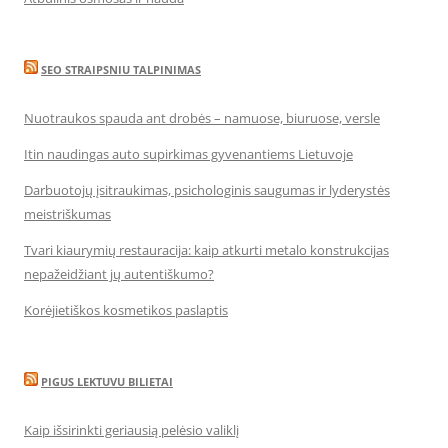
SEO STRAIPSNIU TALPINIMAS
Nuotraukos spauda ant drobės – namuose, biuruose, versle
Itin naudingas auto supirkimas gyvenantiems Lietuvoje
Darbuotojų įsitraukimas, psichologinis saugumas ir lyderystės
meistriškumas
Tvari kiaurymių restauracija: kaip atkurti metalo konstrukcijas
nepažeidžiant jų autentiškumo?
Korėjietiškos kosmetikos paslaptis
PIGUS LEKTUVU BILIETAI
Kaip išsirinkti geriausią pelėsio valiklį