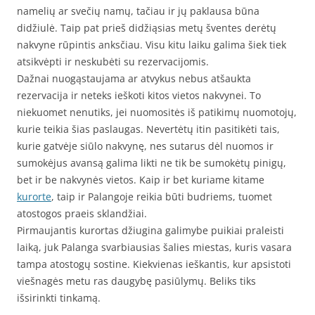
namelių ar svečių namų, tačiau ir jų paklausa būna
didžiulė. Taip pat prieš didžiąsias metų šventes derėtų
nakvyne rūpintis anksčiau. Visu kitu laiku galima šiek tiek
atsikvėpti ir neskubėti su rezervacijomis.
Dažnai nuogąstaujama ar atvykus nebus atšaukta
rezervacija ir neteks ieškoti kitos vietos nakvynei. To
niekuomet nenutiks, jei nuomositės iš patikimų nuomotojų,
kurie teikia šias paslaugas. Nevertėtų itin pasitikėti tais,
kurie gatvėje siūlo nakvynę, nes sutarus dėl nuomos ir
sumokėjus avansą galima likti ne tik be sumokėtų pinigų,
bet ir be nakvynės vietos. Kaip ir bet kuriame kitame
kurorte
, taip ir Palangoje reikia būti budriems, tuomet
atostogos praeis sklandžiai.
Pirmaujantis kurortas džiugina galimybe puikiai praleisti
laiką, juk Palanga svarbiausias šalies miestas, kuris vasara
tampa atostogų sostine. Kiekvienas ieškantis, kur apsistoti
viešnagės metu ras daugybę pasiūlymų. Beliks tiks
išsirinkti tinkamą.