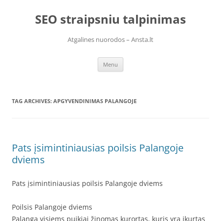
Skip
to
SEO straipsniu talpinimas
content
Atgalines nuorodos – Ansta.lt
Menu
TAG ARCHIVES:
APGYVENDINIMAS PALANGOJE
Pats įsimintiniausias poilsis Palangoje
dviems
Pats įsimintiniausias poilsis Palangoje dviems
Poilsis Palangoje dviems
Palanga visiems puikiai žinomas kurortas, kuris yra įkurtas