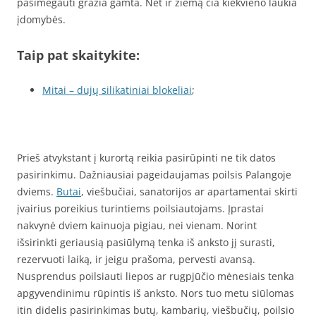
pasimėgauti gražia gamta. Net ir žiemą čia kiekvieno laukia
įdomybės.
Taip pat skaitykite:
Mitai – dujų silikatiniai blokeliai
;
Prieš atvykstant į kurortą reikia pasirūpinti ne tik datos
pasirinkimu. Dažniausiai pageidaujamas poilsis Palangoje
dviems.
Butai
, viešbučiai, sanatorijos ar apartamentai skirti
įvairius poreikius turintiems poilsiautojams. Įprastai
nakvynė dviem kainuoja pigiau, nei vienam. Norint
išsirinkti geriausią pasiūlymą tenka iš anksto jį surasti,
rezervuoti laiką, ir jeigu prašoma, pervesti avansą.
Nusprendus poilsiauti liepos ar rugpjūčio mėnesiais tenka
apgyvendinimu rūpintis iš anksto. Nors tuo metu siūlomas
itin didelis pasirinkimas butų, kambarių, viešbučių, poilsio