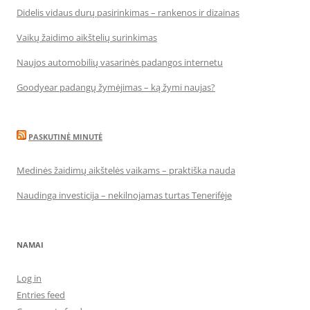
Didelis vidaus durų pasirinkimas – rankenos ir dizainas
Vaikų žaidimo aikštelių surinkimas
Naujos automobilių vasarinės padangos internetu
Goodyear padangų žymėjimas – ką žymi naujas?
PASKUTINĖ MINUTĖ
Medinės žaidimų aikštelės vaikams – praktiška nauda
Naudinga investicija – nekilnojamas turtas Tenerifėje
NAMAI
Log in
Entries feed