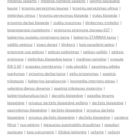
mediniai vaikams
|
mediniai nameliai vaikams
|
valymo paslaugos
kaune
|
kroviniu pervezimas kaunas
|
kroviniu pervezimas vilnius
|
elektrikas vilnius
|
kroviniu pervezimas klaipeda
|
tralas klaipeda
|
griovimo darbai klaipeda
|
siukliu isvezimas
|
klinkerines trinkeles
|
biopreparatai nuotekoms
|
prieziuros priemone starwax 637
|
bakterijos nuoteku irenginiams kaina
|
bakteriju STARWAX kaina
|
valiklis pelesiui
|
stogo danga
|
klinkeris
|
kaip panaikinti pelesi
|
priemone nuo pelesio
|
pelesio naikinimas
|
pelėsių valiklis
|
pelesio
priemone
|
elektrikas klaipedoje kaina
|
mediniai nameliai
|
orapute
JDK S 60
|
oraputes membranos
|
indu ploviklis
|
pavojingu atlieku
tvarkymas
|
griovimo darbai kaina
|
geliu pristatymas
|
apatinis
trikotazas
|
bakterijos kanalizacijai
|
kosmetika internetu pigiau
|
valentino dienos dovanos
|
apatinis trikotazas moterims
|
bakterijoskanalizacijai.lt
|
darzelis klaipedoje
|
pagalba tėvams
klaipėdoje
|
privatus darželis klaipėdoje gelbėja
|
darželis klaipėdoje
|
pasirinkimas klaipėdoje
|
darželis klaipėdoje
|
privatus darželis
klaipėdoje
|
privatus darželis klaipėdoje
|
darželis klaipėdoje
|
vandens
filtrai
|
nuo pelesio
|
pigiausias automobilio draudimas
|
populiari
paslauga
|
kaip sutrumpinti
|
iššūkiai kelionėje
|
vežame
|
vežami