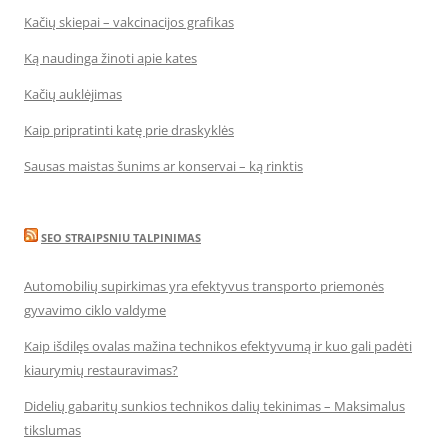
Kačių skiepai – vakcinacijos grafikas
Ką naudinga žinoti apie kates
Kačių auklėjimas
Kaip pripratinti katę prie draskyklės
Sausas maistas šunims ar konservai – ką rinktis
SEO STRAIPSNIU TALPINIMAS
Automobilių supirkimas yra efektyvus transporto priemonės
gyvavimo ciklo valdyme
Kaip išdilęs ovalas mažina technikos efektyvumą ir kuo gali padėti
kiaurymių restauravimas?
Didelių gabaritų sunkios technikos dalių tekinimas – Maksimalus
tikslumas