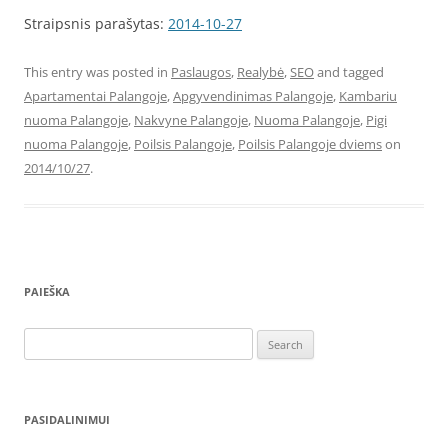
Straipsnis parašytas:
2014-10-27
This entry was posted in
Paslaugos
,
Realybė
,
SEO
and tagged
Apartamentai Palangoje
,
Apgyvendinimas Palangoje
,
Kambariu
nuoma Palangoje
,
Nakvyne Palangoje
,
Nuoma Palangoje
,
Pigi
nuoma Palangoje
,
Poilsis Palangoje
,
Poilsis Palangoje dviems
on
2014/10/27
.
PAIEŠKA
Search
for:
PASIDALINIMUI