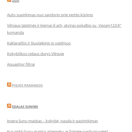
ZIZU
Auto supirkimas nuo sandorio prie vertės kūrimo
Vilniaus laiptinės ir kiemai iš arti, atviras pokalbis su „Vezam123.lt“
komanda
Kaklaraištis ir šiuolaikinis jo vaidmuo
Kokybiškos vidaus durys Vilniuje
Aquaphor filtrai
PIGIOS PADANGOS
EDALAS SUNIMS
Josera šunų maistas – kokybė, nauda ir pasirinkimas
Kur pirkti šunų maistą: internetu ar fizinėje parduotuvėje?