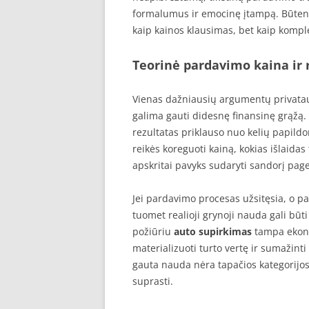
formalumus ir emocinę įtampą. Būten
kaip kainos klausimas, bet kaip kompl
Teorinė pardavimo kaina ir 
Vienas dažniausių argumentų privatau
galima gauti didesnę finansinę grąžą. T
rezultatas priklauso nuo kelių papildom
reikės koreguoti kainą, kokias išlaidas
apskritai pavyks sudaryti sandorį pa
Jei pardavimo procesas užsitęsia, o pa
tuomet realioji grynoji nauda gali bū
požiūriu
auto supirkimas
tampa ekono
materializuoti turto vertę ir sumažinti 
gauta nauda nėra tapačios kategorijo
suprasti.