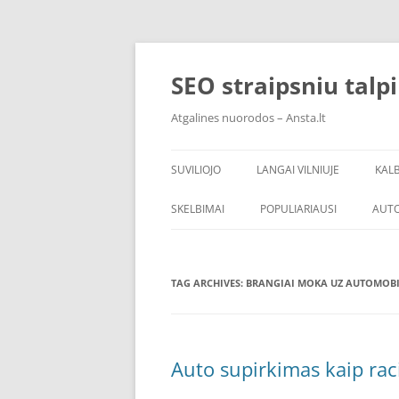
Skip
to
content
SEO straipsniu talp
Atgalines nuorodos – Ansta.lt
SUVILIOJO
LANGAI VILNIUJE
KAL
SKELBIMAI
POPULIARIAUSI
AUT
TAG ARCHIVES:
BRANGIAI MOKA UZ AUTOMOBI
Auto supirkimas kaip rac