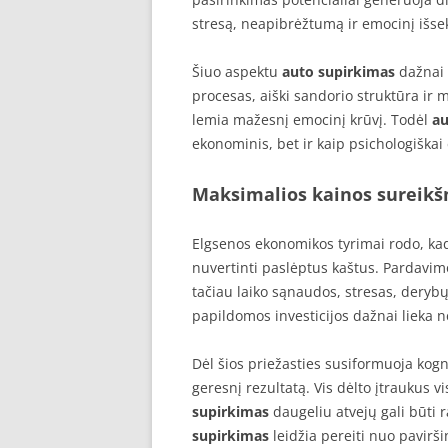
stresą, neapibrėžtumą ir emocinį išse
Šiuo aspektu
auto supirkimas
dažnai 
procesas, aiški sandorio struktūra ir m
lemia mažesnį emocinį krūvį. Todėl
au
ekonominis, bet ir kaip psichologiška
Maksimalios kainos sureik
Elgsenos ekonomikos tyrimai rodo, kad
nuvertinti paslėptus kaštus. Pardavimo
tačiau laiko sąnaudos, stresas, deryb
papildomos investicijos dažnai lieka 
Dėl šios priežasties susiformuoja kogn
geresnį rezultatą. Vis dėlto įtraukus 
supirkimas
daugeliu atvejų gali būti r
supirkimas
leidžia pereiti nuo pavirš