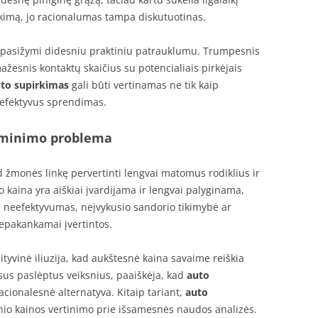
kimą, jo racionalumas tampa diskutuotinas.
pasižymi didesniu praktiniu patrauklumu. Trumpesnis
ažesnis kontaktų skaičius su potencialiais pirkėjais
to supirkimas
gali būti vertinamas ne tik kaip
i efektyvus sprendimas.
šminimo problema
 žmonės linkę pervertinti lengvai matomus rodiklius ir
 kaina yra aiškiai įvardijama ir lengvai palyginama,
ų neefektyvumas, neįvykusio sandorio tikimybė ar
nepakankamai įvertintos.
ityvinė iliuzija, kad aukštesnė kaina savaime reiškia
visus paslėptus veiksnius, paaiškėja, kad
auto
acionalesnė alternatyva. Kitaip tariant,
auto
inio kainos vertinimo prie išsamesnės naudos analizės.