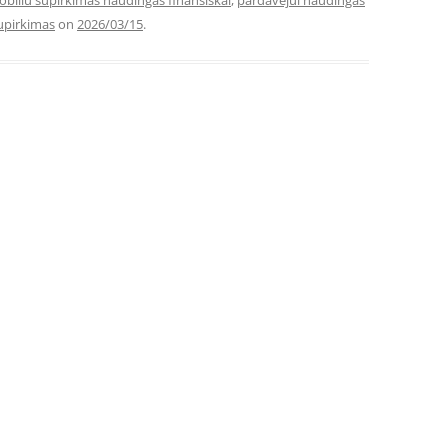
iliu supirkimas naudingas finansiskai
,
pardavejui naudingas
upirkimas
on
2026/03/15
.