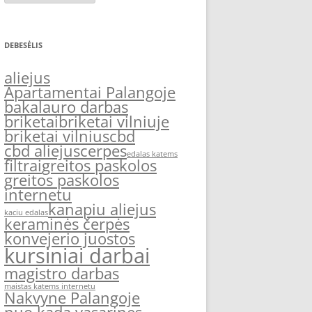
DEBESĖLIS
aliejus
Apartamentai Palangoje
bakalauro darbas
briketai
briketai vilniuje
briketai vilnius
cbd
cbd aliejus
cerpes
edalas katems
filtrai
greitos paskolos
greitos paskolos
internetu
kanapiu aliejus
kaciu edalas
keraminės čerpės
konvejerio juostos
kursiniai darbai
magistro darbas
maistas katems internetu
Nakvyne Palangoje