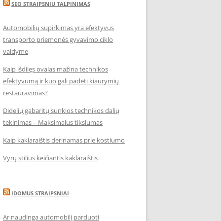
SEO STRAIPSNIU TALPINIMAS
Automobilių supirkimas yra efektyvus
transporto priemonės gyvavimo ciklo
valdyme
Kaip išdilęs ovalas mažina technikos
efektyvumą ir kuo gali padėti kiaurymių
restauravimas?
Didelių gabaritų sunkios technikos dalių
tekinimas – Maksimalus tikslumas
Kaip kaklaraištis derinamas prie kostiumo
Vyrų stilius keičiantis kaklaraištis
IDOMUS STRAIPSNIAI
Ar naudinga automobilį parduoti