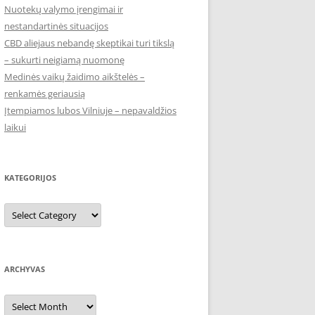
Nuotekų valymo įrengimai ir
nestandartinės situacijos
CBD aliejaus nebandę skeptikai turi tikslą
– sukurti neigiamą nuomonę
Medinės vaikų žaidimo aikštelės –
renkamės geriausią
Įtempiamos lubos Vilniuje – nepavaldžios
laikui
KATEGORIJOS
Kategorijos
ARCHYVAS
Archyvas