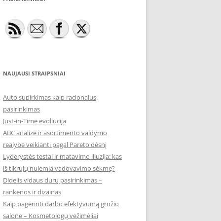
NAUJAUSI STRAIPSNIAI
Auto supirkimas kaip racionalus
pasirinkimas
Just-in-Time evoliucija
ABC analizė ir asortimento valdymo
realybė veikianti pagal Pareto dėsnį
Lyderystės testai ir matavimo iliuzija: kas
iš tikrųjų nulemia vadovavimo sėkmę?
Didelis vidaus durų pasirinkimas –
rankenos ir dizainas
Kaip pagerinti darbo efektyvumą grožio
salone – Kosmetologų vežimėliai