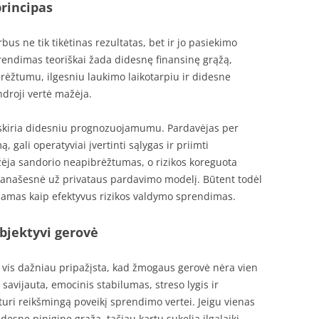
rincipas
us ne tik tikėtinas rezultatas, bet ir jo pasiekimo
prendimas teoriškai žada didesnę finansinę grąžą,
rėžtumu, ilgesniu laukimo laikotarpiu ir didesne
ndroji vertė mažėja.
skiria didesniu prognozuojamumu. Pardavėjas per
gali operatyviai įvertinti sąlygas ir priimti
žėja sandorio neapibrėžtumas, o rizikos koreguota
anašesnė už privataus pardavimo modelį. Būtent todėl
ojamas kaip efektyvus rizikos valdymo sprendimas.
bjektyvi gerovė
 vis dažniau pripažįsta, kad žmogaus gerovė nėra vien
savijauta, emocinis stabilumas, streso lygis ir
turi reikšmingą poveikį sprendimo vertei. Jeigu vienas
desnę piniginę grąžą, tačiau kartu sukelia ilgalaikį