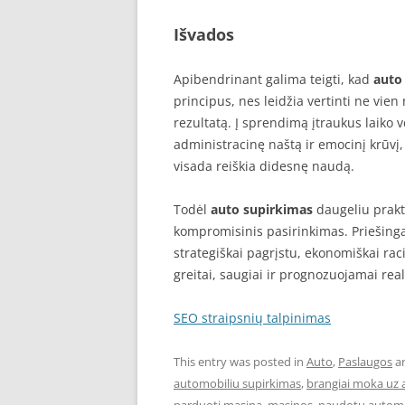
Išvados
Apibendrinant galima teigti, kad
auto
principus, nes leidžia vertinti ne vie
rezultatą. Į sprendimą įtraukus laiko v
administracinę naštą ir emocinį krūvį
visada reiškia didesnę naudą.
Todėl
auto supirkimas
daugeliu prakt
kompromisinis pasirinkimas. Priešing
strategiškai pagrįstu, ekonomiškai rac
greitai, saugiai ir prognozuojamai rea
SEO straipsnių talpinimas
This entry was posted in
Auto
,
Paslaugos
a
automobiliu supirkimas
,
brangiai moka uz 