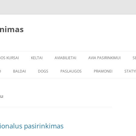
inimas
BOS KURSAI
KELTAI
AVIABILIETAI
AVIA PASIRINKIMUI
S
O
BALDAI
DOGS
PASLAUGOS
PRAMONEI
STATY
LI
ionalus pasirinkimas