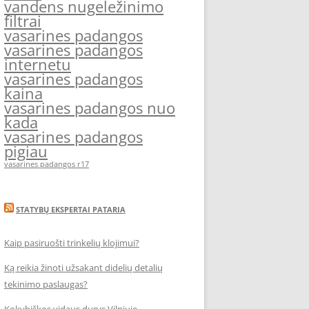
vandens nugeležinimo
filtrai
vasarines padangos
vasarines padangos
internetu
vasarines padangos
kaina
vasarines padangos nuo
kada
vasarines padangos
pigiau
vasarines padangos r17
STATYBŲ EKSPERTAI PATARIA
Kaip pasiruošti trinkelių klojimui?
Ką reikia žinoti užsakant didelių detalių
tekinimo paslaugas?