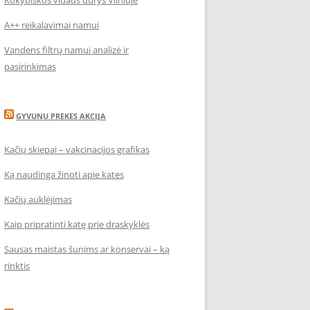
Kokybiškos vidaus durys Vilniuje
A++ reikalavimai namui
Vandens filtrų namui analizė ir
pasirinkimas
GYVUNU PREKES AKCIJA
Kačių skiepai – vakcinacijos grafikas
Ką naudinga žinoti apie kates
Kačių auklėjimas
Kaip pripratinti katę prie draskyklės
Sausas maistas šunims ar konservai – ką
rinktis