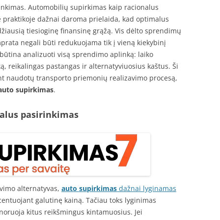
inkimas. Automobilių supirkimas kaip racionalus
 praktikoje dažnai daroma prielaida, kad optimalus
džiausią tiesioginę finansinę grąžą. Vis dėlto sprendimų
prata negali būti redukuojama tik į vieną kiekybinį
 būtina analizuoti visą sprendimo aplinką: laiko
tą, reikalingas pastangas ir alternatyviuosius kaštus. Ši
ant naudotų transporto priemonių realizavimo procesą,
auto supirkimas
.
alus pasirinkimas
avimo alternatyvas,
auto supirkimas
dažnai lyginamas
centuojant galutinę kainą. Tačiau toks lyginimas
gnoruoja kitus reikšmingus kintamuosius. Jei