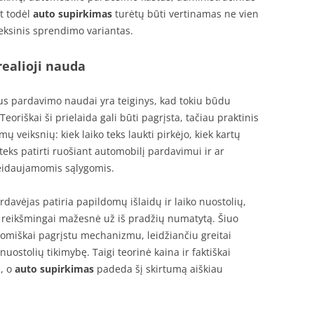
t todėl
auto supirkimas
turėtų būti vertinamas ne vien
eksinis sprendimo variantas.
realioji nauda
s pardavimo naudai yra teiginys, kad tokiu būdu
eoriškai ši prielaida gali būti pagrįsta, tačiau praktinis
ų veiksnių: kiek laiko teks laukti pirkėjo, kiek kartų
 teks patirti ruošiant automobilį pardavimui ir ar
geidaujamomis sąlygomis.
rdavėjas patiria papildomų išlaidų ir laiko nuostolių,
ti reikšmingai mažesnė už iš pradžių numatytą. Šiuo
miškai pagrįstu mechanizmu, leidžiančiu greitai
nuostolių tikimybę. Taigi teorinė kaina ir faktiškai
s, o
auto supirkimas
padeda šį skirtumą aiškiau