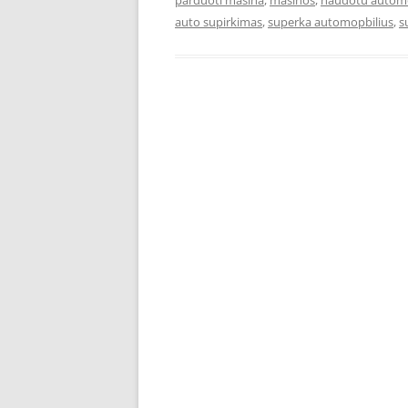
parduoti masina
,
masinos
,
naudotu automob
auto supirkimas
,
superka automopbilius
,
s