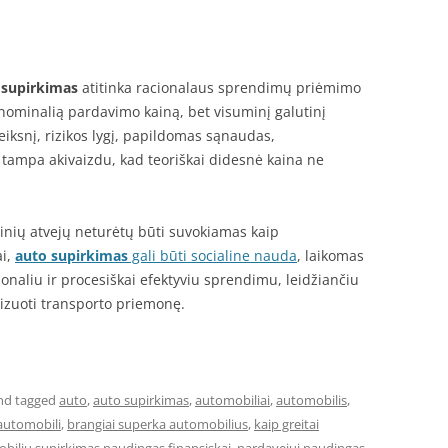
 supirkimas
atitinka racionalaus sprendimų priėmimo
n nominalią pardavimo kainą, bet visuminį galutinį
eiksnį, rizikos lygį, papildomas sąnaudas,
, tampa akivaizdu, kad teoriškai didesnė kaina ne
inių atvejų neturėtų būti suvokiamas kaip
ai,
auto supirkimas
gali būti socialine nauda
, laikomas
ionaliu ir procesiškai efektyviu sprendimu, leidžiančiu
lizuoti transporto priemonę.
nd tagged
auto
,
auto supirkimas
,
automobiliai
,
automobilis
,
automobili
,
brangiai superka automobilius
,
kaip greitai