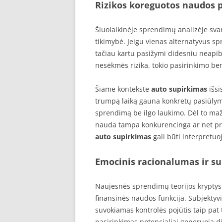
Rizikos koreguotos naudos p
Šiuolaikinėje sprendimų analizėje svarb
tikimybė. Jeigu vienas alternatyvus s
tačiau kartu pasižymi didesniu neapib
nesėkmės rizika, tokio pasirinkimo be
Šiame kontekste
auto supirkimas
išsi
trumpą laiką gauna konkretų pasiūlymą, 
sprendimą be ilgo laukimo. Dėl to ma
nauda tampa konkurencinga ar net pr
auto supirkimas
gali būti interpretu
Emocinis racionalumas ir su
Naujesnės sprendimų teorijos kryptys
finansinės naudos funkcija. Subjektyvi 
suvokiamas kontrolės pojūtis taip pat 
pasirinkimas potencialiai generuoja di