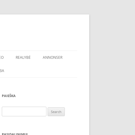
EO
REALYBĖ
ANNONSER
BA
PAIEŠKA
Search
for:
PASIDALINIMUI