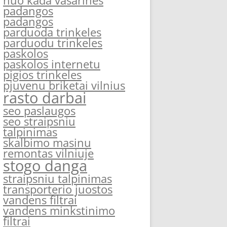
nuo kada vasarines
padangos
padangos
parduoda trinkeles
parduodu trinkeles
paskolos
paskolos internetu
pigios trinkeles
pjuvenu briketai vilnius
rasto darbai
seo paslaugos
seo straipsniu
talpinimas
skalbimo masinu
remontas vilniuje
stogo danga
straipsniu talpinimas
transporterio juostos
vandens filtrai
vandens minkstinimo
filtrai