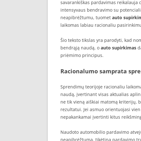
savarankiškas pardavimas reikalauja d
intensyvaus bendravimo su potencialiai
neapibrėžtumu, tuomet
auto supirki
laikomas labiau racionaliu pasirinkim
Šio teksto tikslas yra parodyti, kad n
bendrąją naudą, o
auto supirkimas
da
priėmimo principus.
Racionalumo samprata spre
Sprendimų teorijoje racionaliu laikom
naudą, įvertinant visas aktualias aplin
ne tik vieną aiškiai matomą kriterijų, 
rezultatui. Jei asmuo orientuojasi vien
nepakankamai įvertinti kitus reikšmin
Naudoto automobilio pardavimo atveju
neapibrėžtumą, tikėtiną pardavimo tr