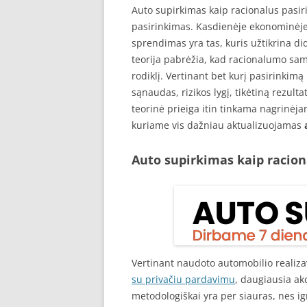
Auto supirkimas kaip racionalus pasir
pasirinkimas. Kasdienėje ekonominėje
sprendimas yra tas, kuris užtikrina di
teorija pabrėžia, kad racionalumo sam
rodiklį. Vertinant bet kurį pasirinkimą
sąnaudas, rizikos lygį, tikėtiną rezulta
teorinė prieiga itin tinkama nagrinėj
kuriame vis dažniau aktualizuojamas
Auto supirkimas kaip racion
Vertinant naudoto automobilio realiz
su privačiu pardavimu
, daugiausia ak
metodologiškai yra per siauras, nes i