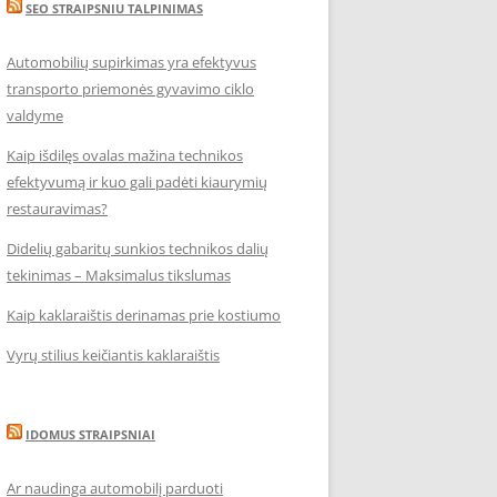
SEO STRAIPSNIU TALPINIMAS
Automobilių supirkimas yra efektyvus
transporto priemonės gyvavimo ciklo
valdyme
Kaip išdilęs ovalas mažina technikos
efektyvumą ir kuo gali padėti kiaurymių
restauravimas?
Didelių gabaritų sunkios technikos dalių
tekinimas – Maksimalus tikslumas
Kaip kaklaraištis derinamas prie kostiumo
Vyrų stilius keičiantis kaklaraištis
IDOMUS STRAIPSNIAI
Ar naudinga automobilį parduoti