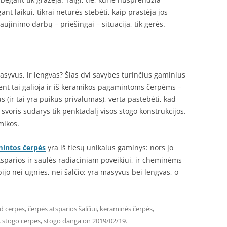
nt laikui, tikrai neturės stebėti, kaip prastėja jos
tnaujinimo darbų – priešingai – situacija, tik gerės.
asyvus, ir lengvas? Šias dvi savybes turinčius gaminius
ūtent tai galioja ir iš keramikos pagamintoms čerpėms –
(ir tai yra puikus privalumas), verta pastebėti, kad
 svoris sudarys tik penktadalį visos stogo konstrukcijos.
mikos.
mintos čerpės
yra iš tiesų unikalus gaminys: nors jo
atsparios ir saulės radiaciniam poveikiui, ir cheminėms
jo nei ugnies, nei šalčio; yra masyvus bei lengvas, o
ed
cerpes
,
čerpės atsparios šalčiui
,
keraminės čerpės
,
,
stogo cerpes
,
stogo danga
on
2019/02/19
.