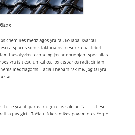
iškas
vios cheminės medžiagos yra tai, ko labai svarbu
š tiesų atsparūs šiems faktoriams, nesunku pastebėti,
iant inovatyvias technologijas ar naudojant specialias
ės yra iš tiesų unikalios. Jos atsparios radiaciniam
inėms medžiagoms. Tačiau nepamirškime, jog tai yra
duktas.
 kurie yra atsparūs ir ugniai, iš šalčiui. Tai – iš tiesų
gali ja pasigirti. Tačiau iš keramikos pagamintos čerpė