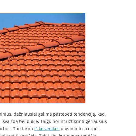
nius, dažniausiai galima pastebėti tendenciją, kad,
išvaizdą bei būklę, Taigi, norint užtikrinti geriausius
 darbus. Tuo tarpu
iš keramikos
pagamintos čerpės,
i bėgant tik gražėja. Taigi, tie, kurie nusprendžia