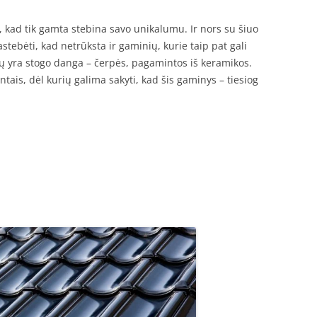
kad tik gamta stebina savo unikalumu. Ir nors su šiuo
stebėti, kad netrūksta ir gaminių, kurie taip pat gali
jų yra stogo danga – čerpės, pagamintos iš keramikos.
ais, dėl kurių galima sakyti, kad šis gaminys – tiesiog