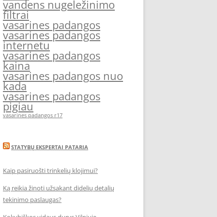
vandens nugeležinimo
filtrai
vasarines padangos
vasarines padangos
internetu
vasarines padangos
kaina
vasarines padangos nuo
kada
vasarines padangos
pigiau
vasarines padangos r17
STATYBŲ EKSPERTAI PATARIA
Kaip pasiruošti trinkelių klojimui?
Ką reikia žinoti užsakant didelių detalių
tekinimo paslaugas?