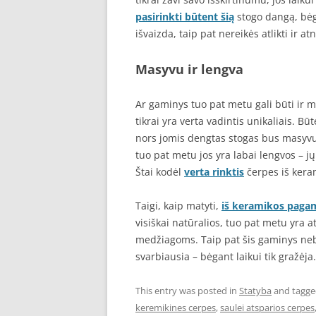
pasirinkti būtent šią
stogo dangą, bėga
išvaizda, taip pat nereikės atlikti ir a
Masyvu ir lengva
Ar gaminys tuo pat metu gali būti ir m
tikrai yra verta vadintis unikaliais. B
nors jomis dengtas stogas bus masyvus 
tuo pat metu jos yra labai lengvos – jų
Štai kodėl
verta rinktis
čerpes iš kera
Taigi, kaip matyti,
iš keramikos paga
visiškai natūralios, tuo pat metu yra 
medžiagoms. Taip pat šis gaminys nebi
svarbiausia – bėgant laikui tik gražėja.
This entry was posted in
Statyba
and tagg
keremikines cerpes
,
saulei atsparios cerpes