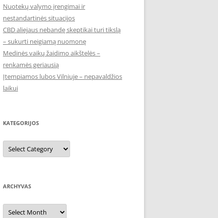
Nuotekų valymo įrengimai ir
nestandartinės situacijos
CBD aliejaus nebandę skeptikai turi tikslą
– sukurti neigiamą nuomonę
Medinės vaikų žaidimo aikštelės –
renkamės geriausią
Įtempiamos lubos Vilniuje – nepavaldžios
laikui
KATEGORIJOS
Kategorijos
ARCHYVAS
Archyvas