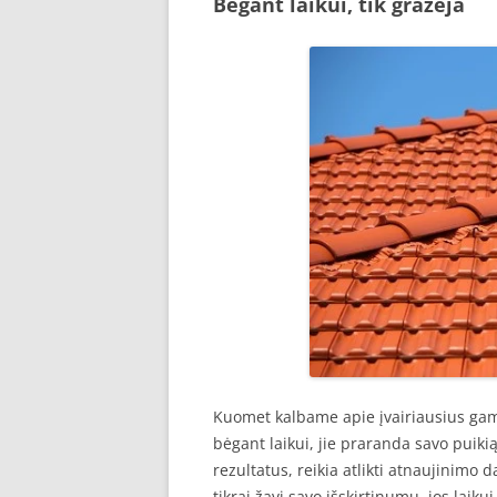
Bėgant laikui, tik gražėja
Kuomet kalbame apie įvairiausius gami
bėgant laikui, jie praranda savo puikią 
rezultatus, reikia atlikti atnaujinimo
tikrai žavi savo išskirtinumu, jos laiku