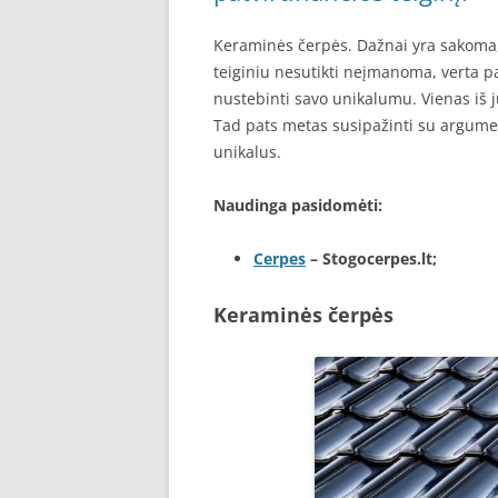
Keraminės čerpės. Dažnai yra sakoma, 
teiginiu nesutikti neįmanoma, verta pa
nustebinti savo unikalumu. Vienas iš 
Tad pats metas susipažinti su argument
unikalus.
Naudinga pasidomėti:
Cerpes
– Stogocerpes.lt;
Keraminės čerpės