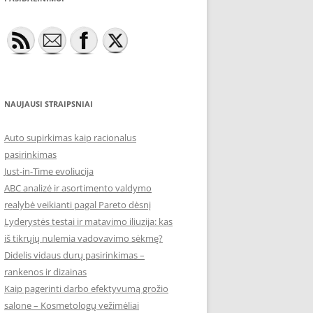
NAUJAUSI STRAIPSNIAI
Auto supirkimas kaip racionalus
pasirinkimas
Just-in-Time evoliucija
ABC analizė ir asortimento valdymo
realybė veikianti pagal Pareto dėsnį
Lyderystės testai ir matavimo iliuzija: kas
iš tikrųjų nulemia vadovavimo sėkmę?
Didelis vidaus durų pasirinkimas –
rankenos ir dizainas
Kaip pagerinti darbo efektyvumą grožio
salone – Kosmetologų vežimėliai