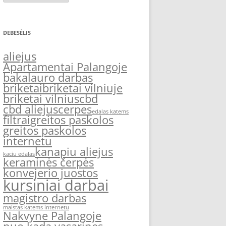
DEBESĖLIS
aliejus
Apartamentai Palangoje
bakalauro darbas
briketai
briketai vilniuje
briketai vilnius
cbd
cbd aliejus
cerpes
edalas katems
filtrai
greitos paskolos
greitos paskolos
internetu
kanapiu aliejus
kaciu edalas
keraminės čerpės
konvejerio juostos
kursiniai darbai
magistro darbas
maistas katems internetu
Nakvyne Palangoje