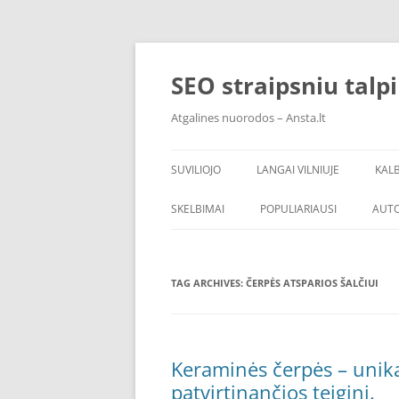
Skip
to
content
SEO straipsniu talp
Atgalines nuorodos – Ansta.lt
SUVILIOJO
LANGAI VILNIUJE
KAL
SKELBIMAI
POPULIARIAUSI
AUT
TAG ARCHIVES:
ČERPĖS ATSPARIOS ŠALČIUI
Keraminės čerpės – unika
patvirtinančios teiginį.