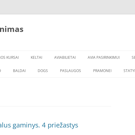
inimas
BOS KURSAI
KELTAI
AVIABILIETAI
AVIA PASIRINKIMUI
S
O
BALDAI
DOGS
PASLAUGOS
PRAMONEI
STATY
lus gaminys. 4 priežastys