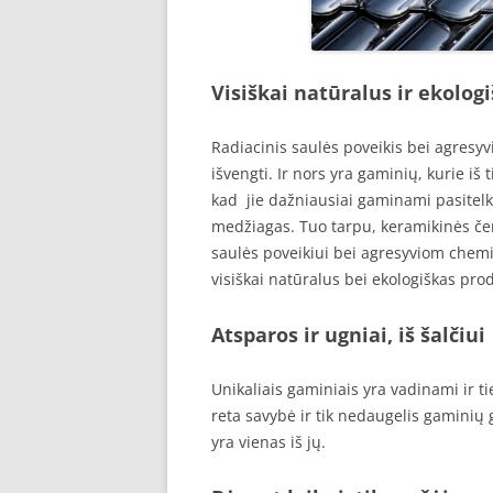
Visiškai natūralus ir ekolog
Radiacinis saulės poveikis bei agresy
išvengti. Ir nors yra gaminių, kurie i
kad jie dažniausiai gaminami pasitelk
medžiagas. Tuo tarpu, keramikinės čerp
saulės poveikiui bei agresyviom chem
visiškai natūralus bei ekologiškas pro
Atsparos ir ugniai, iš šalčiui
Unikaliais gaminiais yra vadinami ir tie,
reta savybė ir tik nedaugelis gaminių 
yra vienas iš jų.