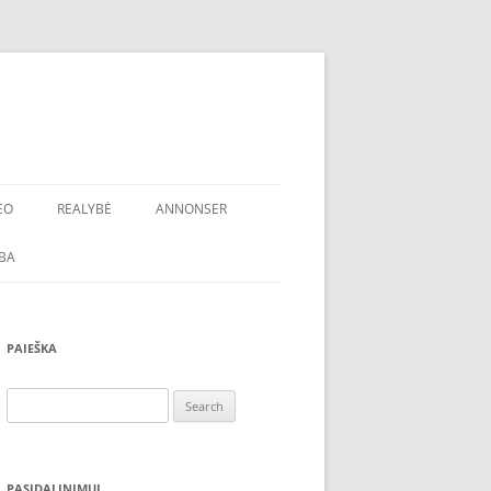
EO
REALYBĖ
ANNONSER
BA
PAIEŠKA
Search
for:
PASIDALINIMUI