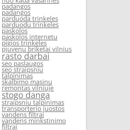
nuo kada vasarines
padangos
padangos
parduoda trinkeles
parduodu trinkeles
paskolos
paskolos internetu
pigios trinkeles
pjuvenu briketai vilnius
rasto darbai
seo paslaugos
seo straipsniu
talpinimas
skalbimo masinu
remontas vilniuje
stogo danga
straipsniu talpinimas
transporterio juostos
vandens filtrai
vandens minkstinimo
filtrai