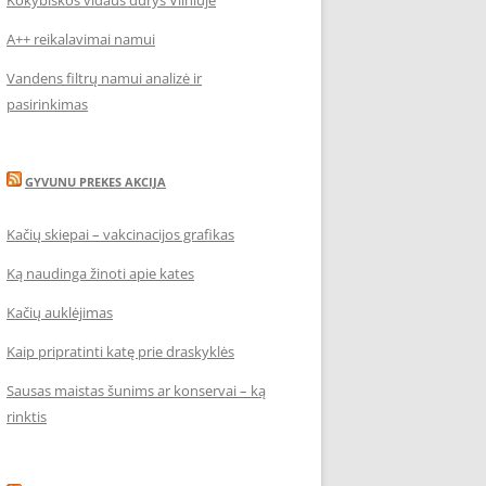
Kokybiškos vidaus durys Vilniuje
A++ reikalavimai namui
Vandens filtrų namui analizė ir
pasirinkimas
GYVUNU PREKES AKCIJA
Kačių skiepai – vakcinacijos grafikas
Ką naudinga žinoti apie kates
Kačių auklėjimas
Kaip pripratinti katę prie draskyklės
Sausas maistas šunims ar konservai – ką
rinktis