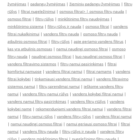
žymėjimas
|
padangų žymėjimas
|
žieminių padangų žymėjimas
|
filtrų
rūšys
|
filtrai nugeležinimui
|
osmoso filtrai> |
osmoso filtrų nauda
|
osmoso filtrai
|
filtrų rūšys
|
minkštinimo filtrų naudojimas
|
minkštinimo sistema
|
filtrų rūšys ir nauda
|
osmoso filtrai
|
vandens
filtrai nukalkinimui
|
vandens filtrų nauda
|
osmoso filtrų nauda
|
atbulinio osmoso filtrai
|
filtrų rūšys
|
apie geriamo vandens filtrus
|
kas yra atbulinis osmosas
|
namui naudingi osmoso filtrai
|
osmoso
filtrų nauda
|
naudingi osmoso filtrai
|
kuo naudingi osmoso filtrai
|
vandens filtravimo sistemos
|
filtrų namui pasirinkimas
|
filtrai
komfortui namuose
|
vandens filtrai namui
|
filtrai namams
|
vandens
filtrai kokybei
|
tinkamiausi vandens filtrai namui
|
vandens filtravimo
sistemos namui
|
filtrų sprendimai namui
|
ieškome vandens filtrų
namui
|
vandens filtrų namui rūšys
|
vandens kokybei filtrai namui
|
vandens namui filtrų pasirinkimas
|
vandens filtrų rtūšys
|
vandens
kokybei name
|
rekomenduojami vandens filtrai namui
|
vandens filtrai
namui
|
filtrų namui rūšys
|
vandens filtrų rūšys
|
vandens filtrai namui
|
namui naudingi osmoso filtrai
|
namui geriausi osmoso filtrai
|
filtrai
namui
|
vandens filtrų nauda
|
filtrų rūšys ir nauda
|
vandens filtrų
rūšys
|
vandens minkštinimo filtrai
|
nugeležinimo filtrų nauda
|