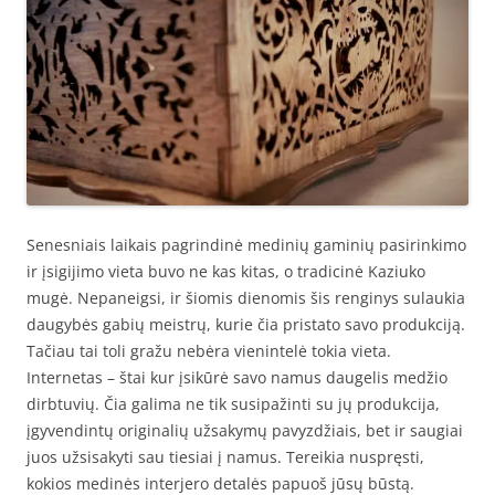
Senesniais laikais pagrindinė medinių gaminių pasirinkimo
ir įsigijimo vieta buvo ne kas kitas, o tradicinė Kaziuko
mugė. Nepaneigsi, ir šiomis dienomis šis renginys sulaukia
daugybės gabių meistrų, kurie čia pristato savo produkciją.
Tačiau tai toli gražu nebėra vienintelė tokia vieta.
Internetas – štai kur įsikūrė savo namus daugelis medžio
dirbtuvių. Čia galima ne tik susipažinti su jų produkcija,
įgyvendintų originalių užsakymų pavyzdžiais, bet ir saugiai
juos užsisakyti sau tiesiai į namus. Tereikia nuspręsti,
kokios medinės interjero detalės papuoš jūsų būstą.