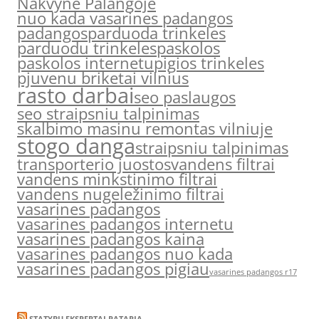
Nakvyne Palangoje
nuo kada vasarines padangos
padangos
parduoda trinkeles
parduodu trinkeles
paskolos
paskolos internetu
pigios trinkeles
pjuvenu briketai vilnius
rasto darbai
seo paslaugos
seo straipsniu talpinimas
skalbimo masinu remontas vilniuje
stogo danga
straipsniu talpinimas
transporterio juostos
vandens filtrai
vandens minkstinimo filtrai
vandens nugeležinimo filtrai
vasarines padangos
vasarines padangos internetu
vasarines padangos kaina
vasarines padangos nuo kada
vasarines padangos pigiau
vasarines padangos r17
STATYBŲ EKSPERTAI PATARIA