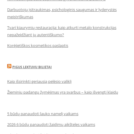
Darbuotojų įsitraukimas, psichologinis saugumas ir lyderystės
meistriškumas
Tvari kiaurymių restauracija: kaip atkurti metalo konstrukcijas
nepažeidžiant jų autentiškumo?
Korėjietiškos kosmetikos paslaptis
PIGUS LEKTUVU BILIETAI
Kaip išsirinkti geriausią pelėsio valiklį
Žieminių padangų žymėjimas yra svarbus – kaip išvengti klaidų
5 būdų panaudoti lauko namelį vaikams
2026 6 būdų panaudoti žaidimų aikšteles vaikams