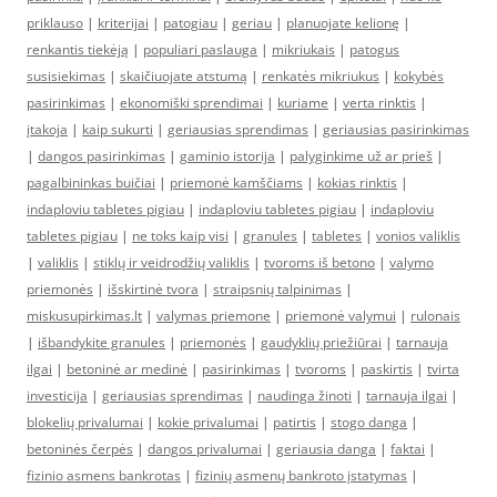
priklauso
|
kriterijai
|
patogiau
|
geriau
|
planuojate kelionę
|
renkantis tiekėją
|
populiari paslauga
|
mikriukais
|
patogus
susisiekimas
|
skaičiuojate atstumą
|
renkatės mikriukus
|
kokybės
pasirinkimas
|
ekonomiški sprendimai
|
kuriame
|
verta rinktis
|
įtakoja
|
kaip sukurti
|
geriausias sprendimas
|
geriausias pasirinkimas
|
dangos pasirinkimas
|
gaminio istorija
|
palyginkime už ar prieš
|
pagalbininkas buičiai
|
priemonė kamščiams
|
kokias rinktis
|
indaploviu tabletes pigiau
|
indaploviu tabletes pigiau
|
indaploviu
tabletes pigiau
|
ne toks kaip visi
|
granules
|
tabletes
|
vonios valiklis
|
valiklis
|
stiklų ir veidrodžių valiklis
|
tvoroms iš betono
|
valymo
priemonės
|
išskirtinė tvora
|
straipsnių talpinimas
|
miskusupirkimas.lt
|
valymas priemone
|
priemonė valymui
|
rulonais
|
išbandykite granules
|
priemonės
|
gaudyklių priežiūrai
|
tarnauja
ilgai
|
betoninė ar medinė
|
pasirinkimas
|
tvoroms
|
paskirtis
|
tvirta
investicija
|
geriausias sprendimas
|
naudinga žinoti
|
tarnauja ilgai
|
blokelių privalumai
|
kokie privalumai
|
patirtis
|
stogo danga
|
betoninės čerpės
|
dangos privalumai
|
geriausia danga
|
faktai
|
fizinio asmens bankrotas
|
fizinių asmenų bankroto įstatymas
|