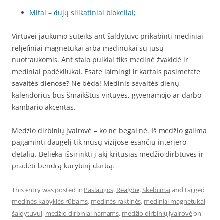
Mitai – dujų silikatiniai blokeliai;
Virtuvei jaukumo suteiks ant šaldytuvo prikabinti mediniai
reljefiniai magnetukai arba medinukai su jūsų
nuotraukomis. Ant stalo puikiai tiks medinė žvakidė ir
mediniai padėkliukai. Esate laimingi ir kartais pasimetate
savaitės dienose? Ne bėda! Medinis savaitės dienų
kalendorius bus šmaikštus virtuvės, gyvenamojo ar darbo
kambario akcentas.
Medžio dirbinių įvairovė – ko ne begalinė. Iš medžio galima
pagaminti daugelį tik mūsų vizijose esančių interjero
detalių. Belieka išsirinkti į akį kritusias medžio dirbtuves ir
pradėti bendrą kūrybinį darbą.
This entry was posted in
Paslaugos
,
Realybė
,
Skelbimai
and tagged
medinės kabyklės rūbams
,
medinės raktinės
,
mediniai magnetukai
šaldytuvui
,
medžio dirbiniai namams
,
medžio dirbinių įvairovė
on