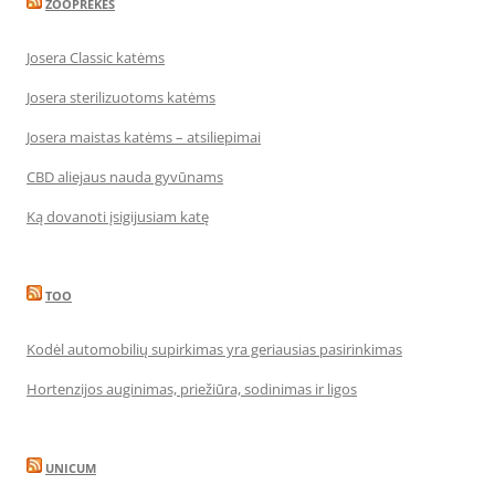
ZOOPREKĖS
Josera Classic katėms
Josera sterilizuotoms katėms
Josera maistas katėms – atsiliepimai
CBD aliejaus nauda gyvūnams
Ką dovanoti įsigijusiam katę
TOO
Kodėl automobilių supirkimas yra geriausias pasirinkimas
Hortenzijos auginimas, priežiūra, sodinimas ir ligos
UNICUM