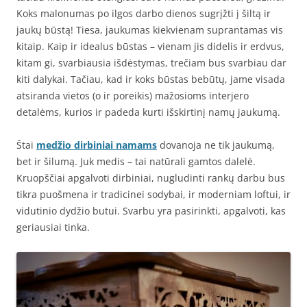
Koks malonumas po ilgos darbo dienos sugrįžti į šiltą ir
jaukų būstą! Tiesa, jaukumas kiekvienam suprantamas vis
kitaip. Kaip ir idealus būstas – vienam jis didelis ir erdvus,
kitam gi, svarbiausia išdėstymas, trečiam bus svarbiau dar
kiti dalykai. Tačiau, kad ir koks būstas bebūtų, jame visada
atsiranda vietos (o ir poreikis) mažosioms interjero
detalėms, kurios ir padeda kurti išskirtinį namų jaukumą.
Štai
medžio dirbiniai namams
dovanoja ne tik jaukumą,
bet ir šilumą. Juk medis – tai natūrali gamtos dalelė.
Kruopščiai apgalvoti dirbiniai, nugludinti rankų darbu bus
tikra puošmena ir tradicinei sodybai, ir moderniam loftui, ir
vidutinio dydžio butui. Svarbu yra pasirinkti, apgalvoti, kas
geriausiai tinka.