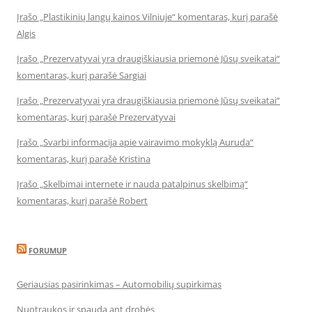
Įrašo „Plastikinių langų kainos Vilniuje“ komentaras, kurį parašė
Algis
Įrašo „Prezervatyvai yra draugiškiausia priemonė Jūsų sveikatai“
komentaras, kurį parašė Sargiai
Įrašo „Prezervatyvai yra draugiškiausia priemonė Jūsų sveikatai“
komentaras, kurį parašė Prezervatyvai
Įrašo „Svarbi informacija apie vairavimo mokyklą Auruda“
komentaras, kurį parašė Kristina
Įrašo „Skelbimai internete ir nauda patalpinus skelbimą“
komentaras, kurį parašė Robert
FORUMUP
Geriausias pasirinkimas – Automobilių supirkimas
Nuotraukos ir spauda ant drobės