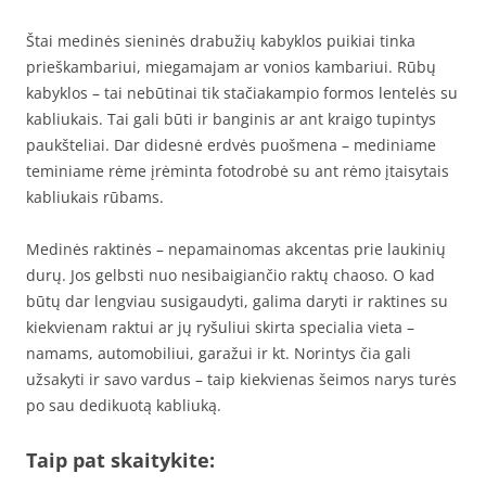
Štai medinės sieninės drabužių kabyklos puikiai tinka
prieškambariui, miegamajam ar vonios kambariui. Rūbų
kabyklos – tai nebūtinai tik stačiakampio formos lentelės su
kabliukais. Tai gali būti ir banginis ar ant kraigo tupintys
paukšteliai. Dar didesnė erdvės puošmena – mediniame
teminiame rėme įrėminta fotodrobė su ant rėmo įtaisytais
kabliukais rūbams.
Medinės raktinės – nepamainomas akcentas prie laukinių
durų. Jos gelbsti nuo nesibaigiančio raktų chaoso. O kad
būtų dar lengviau susigaudyti, galima daryti ir raktines su
kiekvienam raktui ar jų ryšuliui skirta specialia vieta –
namams, automobiliui, garažui ir kt. Norintys čia gali
užsakyti ir savo vardus – taip kiekvienas šeimos narys turės
po sau dedikuotą kabliuką.
Taip pat skaitykite: