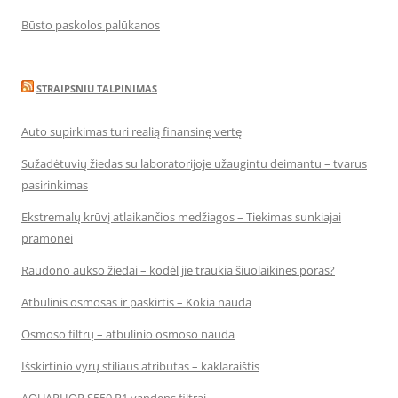
Būsto paskolos palūkanos
STRAIPSNIU TALPINIMAS
Auto supirkimas turi realią finansinę vertę
Sužadėtuvių žiedas su laboratorijoje užaugintu deimantu – tvarus
pasirinkimas
Ekstremalų krūvį atlaikančios medžiagos – Tiekimas sunkiajai
pramonei
Raudono aukso žiedai – kodėl jie traukia šiuolaikines poras?
Atbulinis osmosas ir paskirtis – Kokia nauda
Osmoso filtrų – atbulinio osmoso nauda
Išskirtinio vyrų stiliaus atributas – kaklaraištis
AQUAPHOR S550 P1 vandens filtrai