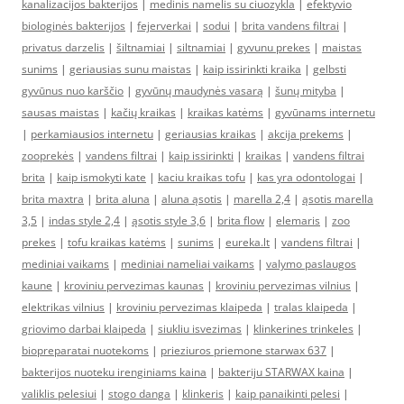
kanalizacijos bakterijos
|
medinis namelis su ciuozykla
|
efektyvio
biologinės bakterijos
|
fejerverkai
|
sodui
|
brita vandens filtrai
|
privatus darzelis
|
šiltnamiai
|
siltnamiai
|
gyvunu prekes
|
maistas
sunims
|
geriausias sunu maistas
|
kaip issirinkti kraika
|
gelbsti
gyvūnus nuo karščio
|
gyvūnų maudynės vasarą
|
šunų mityba
|
sausas maistas
|
kačių kraikas
|
kraikas katėms
|
gyvūnams internetu
|
perkamiausios internetu
|
geriausias kraikas
|
akcija prekems
|
zooprekės
|
vandens filtrai
|
kaip issirinkti
|
kraikas
|
vandens filtrai
brita
|
kaip ismokyti kate
|
kaciu kraikas tofu
|
kas yra odontologai
|
brita maxtra
|
brita aluna
|
aluna ąsotis
|
marella 2,4
|
ąsotis marella
3,5
|
indas style 2,4
|
ąsotis style 3,6
|
brita flow
|
elemaris
|
zoo
prekes
|
tofu kraikas katėms
|
sunims
|
eureka.lt
|
vandens filtrai
|
mediniai vaikams
|
mediniai nameliai vaikams
|
valymo paslaugos
kaune
|
kroviniu pervezimas kaunas
|
kroviniu pervezimas vilnius
|
elektrikas vilnius
|
kroviniu pervezimas klaipeda
|
tralas klaipeda
|
griovimo darbai klaipeda
|
siukliu isvezimas
|
klinkerines trinkeles
|
biopreparatai nuotekoms
|
prieziuros priemone starwax 637
|
bakterijos nuoteku irenginiams kaina
|
bakteriju STARWAX kaina
|
valiklis pelesiui
|
stogo danga
|
klinkeris
|
kaip panaikinti pelesi
|