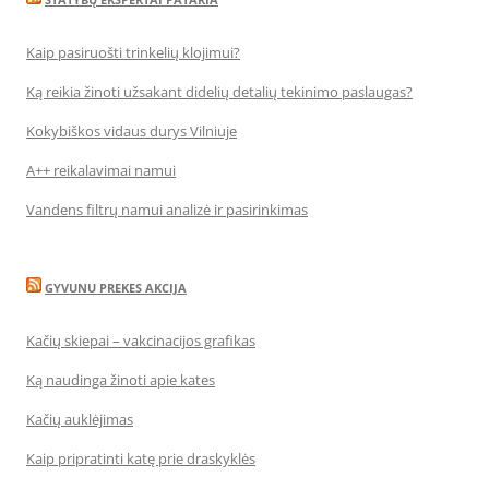
Kaip pasiruošti trinkelių klojimui?
Ką reikia žinoti užsakant didelių detalių tekinimo paslaugas?
Kokybiškos vidaus durys Vilniuje
A++ reikalavimai namui
Vandens filtrų namui analizė ir pasirinkimas
GYVUNU PREKES AKCIJA
Kačių skiepai – vakcinacijos grafikas
Ką naudinga žinoti apie kates
Kačių auklėjimas
Kaip pripratinti katę prie draskyklės