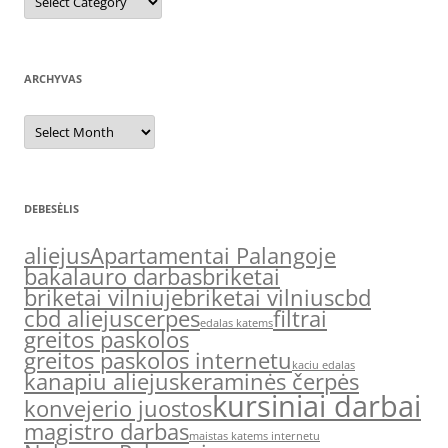
ARCHYVAS
Archyvas
DEBESĖLIS
aliejus
Apartamentai Palangoje
bakalauro darbas
briketai
briketai vilniuje
briketai vilnius
cbd
cbd aliejus
cerpes
filtrai
edalas katems
greitos paskolos
greitos paskolos internetu
kaciu edalas
kanapiu aliejus
keraminės čerpės
kursiniai darbai
konvejerio juostos
magistro darbas
maistas katems internetu