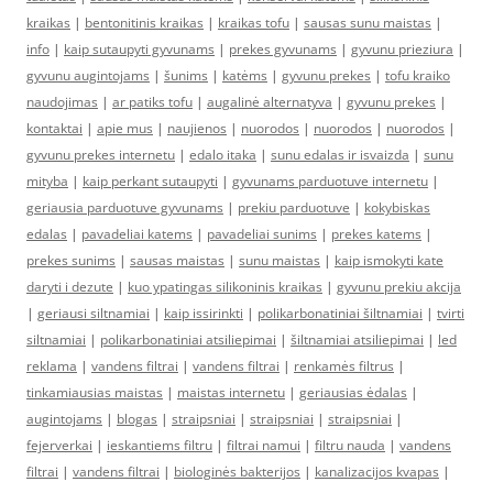
kraikas
|
bentonitinis kraikas
|
kraikas tofu
|
sausas sunu maistas
|
info
|
kaip sutaupyti gyvunams
|
prekes gyvunams
|
gyvunu prieziura
|
gyvunu augintojams
|
šunims
|
katėms
|
gyvunu prekes
|
tofu kraiko
naudojimas
|
ar patiks tofu
|
augalinė alternatyva
|
gyvunu prekes
|
kontaktai
|
apie mus
|
naujienos
|
nuorodos
|
nuorodos
|
nuorodos
|
gyvunu prekes internetu
|
edalo itaka
|
sunu edalas ir isvaizda
|
sunu
mityba
|
kaip perkant sutaupyti
|
gyvunams parduotuve internetu
|
geriausia parduotuve gyvunams
|
prekiu parduotuve
|
kokybiskas
edalas
|
pavadeliai katems
|
pavadeliai sunims
|
prekes katems
|
prekes sunims
|
sausas maistas
|
sunu maistas
|
kaip ismokyti kate
daryti i dezute
|
kuo ypatingas silikoninis kraikas
|
gyvunu prekiu akcija
|
geriausi siltnamiai
|
kaip issirinkti
|
polikarbonatiniai šiltnamiai
|
tvirti
siltnamiai
|
polikarbonatiniai atsiliepimai
|
šiltnamiai atsiliepimai
|
led
reklama
|
vandens filtrai
|
vandens filtrai
|
renkamės filtrus
|
tinkamiausias maistas
|
maistas internetu
|
geriausias ėdalas
|
augintojams
|
blogas
|
straipsniai
|
straipsniai
|
straipsniai
|
fejerverkai
|
ieskantiems filtru
|
filtrai namui
|
filtru nauda
|
vandens
filtrai
|
vandens filtrai
|
biologinės bakterijos
|
kanalizacijos kvapas
|