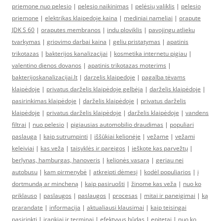
priemone nuo pelesio
|
pelesio naikinimas
|
pelėsių valiklis
|
pelesio
priemone
|
elektrikas klaipedoje kaina
|
mediniai nameliai
|
orapute
JDK S 60
|
oraputes membranos
|
indu ploviklis
|
pavojingu atlieku
tvarkymas
|
griovimo darbai kaina
|
geliu pristatymas
|
apatinis
trikotazas
|
bakterijos kanalizacijai
|
kosmetika internetu pigiau
|
valentino dienos dovanos
|
apatinis trikotazas moterims
|
bakterijoskanalizacijai.lt
|
darzelis klaipedoje
|
pagalba tėvams
klaipėdoje
|
privatus darželis klaipėdoje gelbėja
|
darželis klaipėdoje
|
pasirinkimas klaipėdoje
|
darželis klaipėdoje
|
privatus darželis
klaipėdoje
|
privatus darželis klaipėdoje
|
darželis klaipėdoje
|
vandens
filtrai
|
nuo pelesio
|
pigiausias automobilio draudimas
|
populiari
paslauga
|
kaip sutrumpinti
|
iššūkiai kelionėje
|
vežame
|
vežami
keleiviai
|
kas veža
|
taisyklės ir pareigos
|
ieškote kas parvežtų
|
berlynas, hamburgas, hanoveris
|
kelionės vasarą
|
geriau nei
autobusu
|
kam pirmenybė
|
atkreipti dėmesį
|
kodėl populiarios
|
į
dortmundą ar mincheną
|
kaip pasiruošti
|
žinome kas veža
|
nuo ko
priklauso
|
paslaugos
|
paslaugos
|
procesas
|
mitai ir paneigimai
|
ką
prarandate
|
informacija
|
aktualiausi klausimai
|
kaip teisingai
pasirinkti
|
įrankiai ir terminai
|
efektyvus būdas
|
epitetai
|
nuo ko