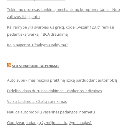
Tekinimo procesas sunkiųjų mechanizmų komponentams – Nuo
žaliavos iki giganto
Kai ramybė yra svarbiau už greitį, kodėl „Vezam123.lt“ renkasi
pedantišką tvarką ir BCA draudimą
Kaip pagerinti užsakymų valdymą?
SEO STRAIPSNIŲ TALPINIMAS
Auto supirkimas mažina praktinę riziką parduodant automobilį
Didelis vidaus durų pasirinkimas – rankenos ir dizainas
Vaikų žaidimo aikštelių surinkimas
Naujos automobilių vasarinės padangos internetu
Goodyear padangų žymėjimas – ką žymi naujas?