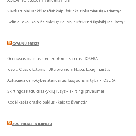
Vienkartiniai rankšluosčiai: kaip išsirinkti tinkamiausią variantą?
Geliniai lakai: kaip išsirinkti geriausią ir užtikrinti ilgalaikį rezultatą?
GYVUNU PREKES
Geriausias maistas sterilizuotoms katėms - JOSERA
Josera Classic katėms - Ulta premium klasės kačių maistas
Aukščiausios kokybės standartas Jūsų šuns mitybai - JOSERA
Skirtingos kačių draskyklių rūšys – skirtingi privalumai
Kodėl katės drasko baldus - kaip to išvengti?
ZOO PREKES INTERNETU