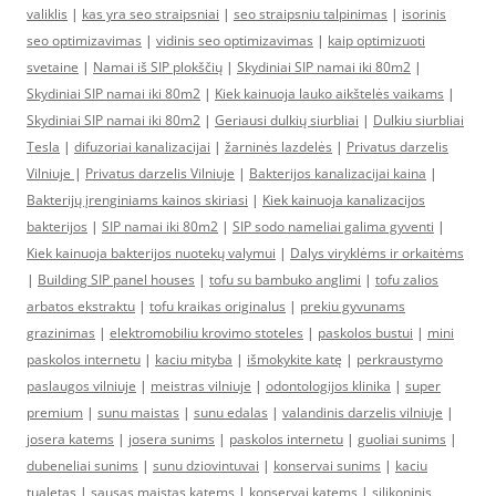
valiklis
|
kas yra seo straipsniai
|
seo straipsniu talpinimas
|
isorinis
seo optimizavimas
|
vidinis seo optimizavimas
|
kaip optimizuoti
svetaine
|
Namai iš SIP plokščių
|
Skydiniai SIP namai iki 80m2
|
Skydiniai SIP namai iki 80m2
|
Kiek kainuoja lauko aikštelės vaikams
|
Skydiniai SIP namai iki 80m2
|
Geriausi dulkių siurbliai
|
Dulkiu siurbliai
Tesla
|
difuzoriai kanalizacijai
|
žarninės lazdelės
|
Privatus darzelis
Vilniuje
|
Privatus darzelis Vilniuje
|
Bakterijos kanalizacijai kaina
|
Bakterijų įrenginiams kainos skiriasi
|
Kiek kainuoja kanalizacijos
bakterijos
|
SIP namai iki 80m2
|
SIP sodo nameliai galima gyventi
|
Kiek kainuoja bakterijos nuotekų valymui
|
Dalys viryklėms ir orkaitėms
|
Building SIP panel houses
|
tofu su bambuko anglimi
|
tofu zalios
arbatos ekstraktu
|
tofu kraikas originalus
|
prekiu gyvunams
grazinimas
|
elektromobiliu krovimo stoteles
|
paskolos bustui
|
mini
paskolos internetu
|
kaciu mityba
|
išmokykite katę
|
perkraustymo
paslaugos vilniuje
|
meistras vilniuje
|
odontologijos klinika
|
super
premium
|
sunu maistas
|
sunu edalas
|
valandinis darzelis vilniuje
|
josera katems
|
josera sunims
|
paskolos internetu
|
guoliai sunims
|
dubeneliai sunims
|
sunu dziovintuvai
|
konservai sunims
|
kaciu
tualetas
|
sausas maistas katems
|
konservai katems
|
silikoninis