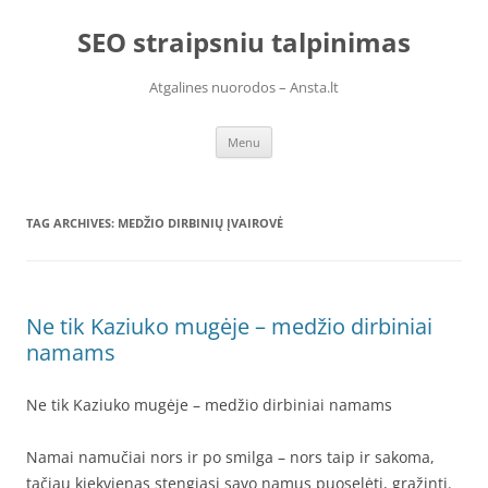
Skip
to
SEO straipsniu talpinimas
content
Atgalines nuorodos – Ansta.lt
Menu
TAG ARCHIVES:
MEDŽIO DIRBINIŲ ĮVAIROVĖ
Ne tik Kaziuko mugėje – medžio dirbiniai
namams
Ne tik Kaziuko mugėje – medžio dirbiniai namams
Namai namučiai nors ir po smilga – nors taip ir sakoma,
tačiau kiekvienas stengiasi savo namus puoselėti, gražinti.