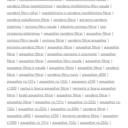
vandens filtrai nugeležinimui
|
vandens minkštinimo filtrų nauda
|
vandens filtrų rūšys
|
nugeležinimo ir vandens monkštinimo filtrai
|
vandens nukalkinimo filtrai
|
vandens filtrai
|
geriamo vandens
sistemos
|
osmoso filtrų nauda
|
atbulinio osmoso filtrai
|
seo
straipsniu talpinimas
|
aquaphor vandens filtrai
|
aquaphor filtrai
|
osmoso filtrų nauda
|
osmoso filtrai
|
vandens filtrai aquaphor
|
geriamo vandens filtrai
|
aquaphor filtrai
|
aquaphor filtrai
|
aquaphor
filtrai
|
aquaphor filtrai
|
aquaphor namams ir pramonei
|
aquaphor
filtrai
|
aquaphor filtrai
|
aquaphor filtrų nauda
|
aquaphor filtrai
|
aquapgor filtrai ir nauda
|
aquaphor filtrai
|
aquaphor filtrai
|
vandens
filtrai
|
aquaphor filtrai
|
vandens filtru rusys
|
aquaphor s800
|
aquaphor ro-101s
|
aquaphor ro-102s
|
aquapgor s550
|
aquaphor
s1000
|
namui ir biurui aquaphor filtrai
|
namams ir biurui aquaphor
filtrai
|
kodel aquaphor filtrai
|
aquaphor filtrai
|
vandens filtrai
|
aquaphor filtrai
|
aquaphor ro-101s
|
aquaphor ro-202s
|
aquaphor ro-
102s
|
aquaphor ro-202s
|
aquaphor ro-206s
|
vandens filtrai
|
aquaphor s800
|
aquaphor s550
|
geriamo vandens filtrai
|
aquaphor
s1000
|
aquaphor ro 101s
|
aquaphor 102s
|
aquaphor ro 202s
|