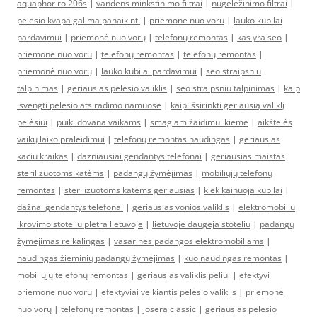
aquaphor ro 206s
|
vandens minkstinimo filtrai
|
nugeležinimo filtrai
|
pelesio kvapa galima panaikinti
|
priemone nuo voru
|
lauko kubilai
pardavimui
|
priemonė nuo vorų
|
telefonų remontas
|
kas yra seo
|
priemone nuo voru
|
telefonų remontas
|
telefonų remontas
|
priemonė nuo vorų
|
lauko kubilai pardavimui
|
seo straipsniu
talpinimas
|
geriausias pelėsio valiklis
|
seo straipsniu talpinimas
|
kaip
isvengti pelesio atsiradimo namuose
|
kaip išsirinkti geriausią valiklį
pelėsiui
|
puiki dovana vaikams
|
smagiam žaidimui kieme
|
aikštelės
vaikų laiko praleidimui
|
telefonų remontas naudingas
|
geriausias
kaciu kraikas
|
dazniausiai gendantys telefonai
|
geriausias maistas
sterilizuotoms katėms
|
padangų žymėjimas
|
mobiliųjų telefonų
remontas
|
sterilizuotoms katėms geriausias
|
kiek kainuoja kubilai
|
dažnai gendantys telefonai
|
geriausias vonios valiklis
|
elektromobiliu
ikrovimo stoteliu pletra lietuvoje
|
lietuvoje daugeja stoteliu
|
padangų
žymėjimas reikalingas
|
vasarinės padangos elektromobiliams
|
naudingas žieminių padangų žymėjimas
|
kuo naudingas remontas
|
mobiliųjų telefonų remontas
|
geriausias valiklis peliui
|
efektyvi
priemone nuo voru
|
efektyviai veikiantis pelėsio valiklis
|
priemonė
nuo vorų
|
telefonų remontas
|
josera classic
|
geriausias pelesio