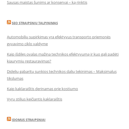
Sausas maistas šunims ar konservai – ką rinktis
SEO STRAIPSNIU TALPINIMAS
Automobilių supirkimas yra efektyvus transporto priemonės
gyvavimo ciklo valdyme
Kaip išdilęs ovalas mažina technikos efektyvumą ir kuo gali padėti
kiaurymių restauravimas?
Didelių gabaritų sunkios technikos dalių tekinimas – Maksimalus
tikslumas
Kaip kaklaraištis derinamas prie kostiumo
Vyrų stilius keičiantis kaklaraištis
IDOMUS STRAIPSNIAI