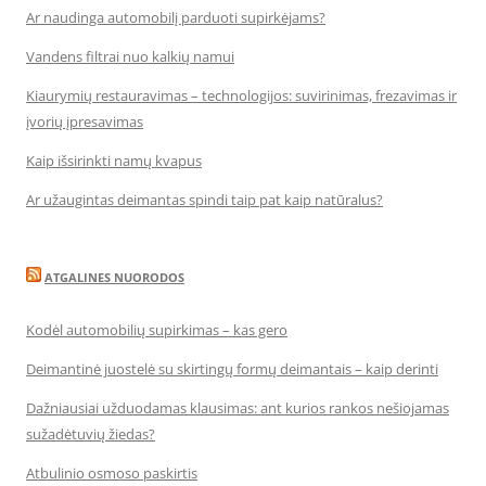
Ar naudinga automobilį parduoti supirkėjams?
Vandens filtrai nuo kalkių namui
Kiaurymių restauravimas – technologijos: suvirinimas, frezavimas ir
įvorių įpresavimas
Kaip išsirinkti namų kvapus
Ar užaugintas deimantas spindi taip pat kaip natūralus?
ATGALINES NUORODOS
Kodėl automobilių supirkimas – kas gero
Deimantinė juostelė su skirtingų formų deimantais – kaip derinti
Dažniausiai užduodamas klausimas: ant kurios rankos nešiojamas
sužadėtuvių žiedas?
Atbulinio osmoso paskirtis