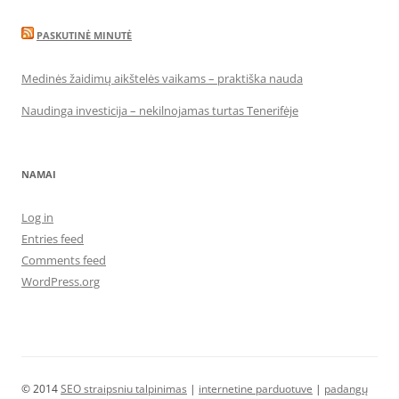
PASKUTINĖ MINUTĖ
Medinės žaidimų aikštelės vaikams – praktiška nauda
Naudinga investicija – nekilnojamas turtas Tenerifėje
NAMAI
Log in
Entries feed
Comments feed
WordPress.org
© 2014
SEO straipsniu talpinimas
|
internetine parduotuve
|
padangų