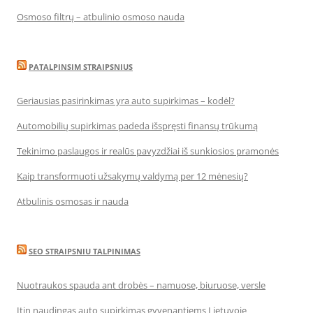
Osmoso filtrų – atbulinio osmoso nauda
PATALPINSIM STRAIPSNIUS
Geriausias pasirinkimas yra auto supirkimas – kodėl?
Automobilių supirkimas padeda išspręsti finansų trūkumą
Tekinimo paslaugos ir realūs pavyzdžiai iš sunkiosios pramonės
Kaip transformuoti užsakymų valdymą per 12 mėnesių?
Atbulinis osmosas ir nauda
SEO STRAIPSNIU TALPINIMAS
Nuotraukos spauda ant drobės – namuose, biuruose, versle
Itin naudingas auto supirkimas gyvenantiems Lietuvoje