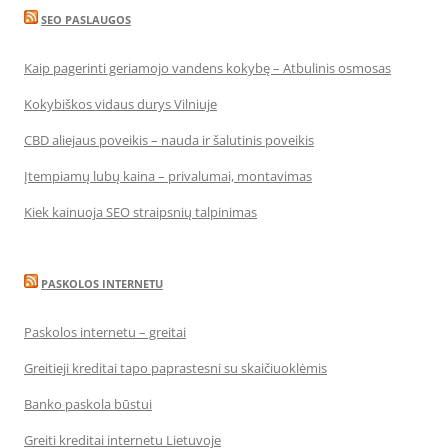
SEO PASLAUGOS
Kaip pagerinti geriamojo vandens kokybę – Atbulinis osmosas
Kokybiškos vidaus durys Vilniuje
CBD aliejaus poveikis – nauda ir šalutinis poveikis
Įtempiamų lubų kaina – privalumai, montavimas
Kiek kainuoja SEO straipsnių talpinimas
PASKOLOS INTERNETU
Paskolos internetu – greitai
Greitieji kreditai tapo paprastesni su skaičiuoklėmis
Banko paskola būstui
Greiti kreditai internetu Lietuvoje