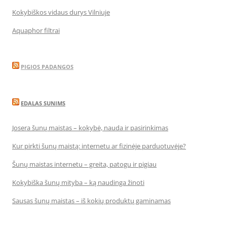
Kokybiškos vidaus durys Vilniuje
Aquaphor filtrai
PIGIOS PADANGOS
EDALAS SUNIMS
Josera šunų maistas – kokybė, nauda ir pasirinkimas
Kur pirkti šunų maistą: internetu ar fizinėje parduotuvėje?
Šunų maistas internetu – greita, patogu ir pigiau
Kokybiška šunų mityba – ką naudinga žinoti
Sausas šunų maistas – iš kokių produktų gaminamas