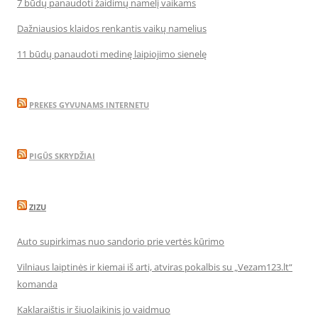
7 būdų panaudoti žaidimų namelį vaikams
Dažniausios klaidos renkantis vaikų namelius
11 būdų panaudoti medinę laipiojimo sienelę
PREKES GYVUNAMS INTERNETU
PIGŪS SKRYDŽIAI
ZIZU
Auto supirkimas nuo sandorio prie vertės kūrimo
Vilniaus laiptinės ir kiemai iš arti, atviras pokalbis su „Vezam123.lt“
komanda
Kaklaraištis ir šiuolaikinis jo vaidmuo