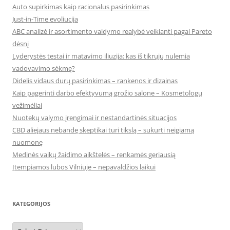
Auto supirkimas kaip racionalus pasirinkimas
Just-in-Time evoliucija
ABC analizė ir asortimento valdymo realybė veikianti pagal Pareto
dėsnį
Lyderystės testai ir matavimo iliuzija: kas iš tikrųjų nulemia
vadovavimo sėkmę?
Didelis vidaus durų pasirinkimas – rankenos ir dizainas
Kaip pagerinti darbo efektyvumą grožio salone – Kosmetologų
vežimėliai
Nuotekų valymo įrengimai ir nestandartinės situacijos
CBD aliejaus nebandę skeptikai turi tikslą – sukurti neigiamą
nuomonę
Medinės vaikų žaidimo aikštelės – renkamės geriausią
Įtempiamos lubos Vilniuje – nepavaldžios laikui
KATEGORIJOS
Kategorijos