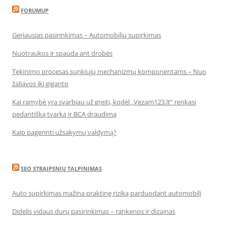
FORUMUP
Geriausias pasirinkimas – Automobilių supirkimas
Nuotraukos ir spauda ant drobės
Tekinimo procesas sunkiųjų mechanizmų komponentams – Nuo
žaliavos iki giganto
Kai ramybė yra svarbiau už greitį, kodėl „Vezam123.lt“ renkasi
pedantišką tvarką ir BCA draudimą
Kaip pagerinti užsakymų valdymą?
SEO STRAIPSNIŲ TALPINIMAS
Auto supirkimas mažina praktinę riziką parduodant automobilį
Didelis vidaus durų pasirinkimas – rankenos ir dizainas