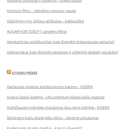
Atbulinis osmosas ir paskirtis – Kokia nauda
Osmoso filtrų – atbulinio osmoso nauda
Išskirtinio vyrų stiliaus atributas – kaklaraištis
AQUAPHOR S550 P1 vandens filtrai
Vienkartiniai rankšluosčiai: kaip išsirinkti tinkamiausią variantą?
Geliniai lakai: kaip išsirinkti geriausią ir užtikrinti ilgalaikį rezultatą?
GYVUNU PREKES
Geriausias maistas sterilizuotoms katėms - JOSERA
Josera Classic katėms - Ulta premium klasės kačių maistas
Aukščiausios kokybės standartas Jūsų šuns mitybai - JOSERA
Skirtingos kačių draskyklių rūšys – skirtingi privalumai
Kodėl katės drasko baldus - kaip to išvengti?