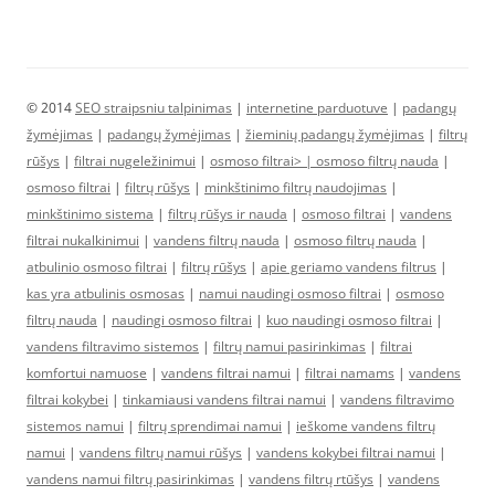
© 2014
SEO straipsniu talpinimas
|
internetine parduotuve
|
padangų
žymėjimas
|
padangų žymėjimas
|
žieminių padangų žymėjimas
|
filtrų
rūšys
|
filtrai nugeležinimui
|
osmoso filtrai> |
osmoso filtrų nauda
|
osmoso filtrai
|
filtrų rūšys
|
minkštinimo filtrų naudojimas
|
minkštinimo sistema
|
filtrų rūšys ir nauda
|
osmoso filtrai
|
vandens
filtrai nukalkinimui
|
vandens filtrų nauda
|
osmoso filtrų nauda
|
atbulinio osmoso filtrai
|
filtrų rūšys
|
apie geriamo vandens filtrus
|
kas yra atbulinis osmosas
|
namui naudingi osmoso filtrai
|
osmoso
filtrų nauda
|
naudingi osmoso filtrai
|
kuo naudingi osmoso filtrai
|
vandens filtravimo sistemos
|
filtrų namui pasirinkimas
|
filtrai
komfortui namuose
|
vandens filtrai namui
|
filtrai namams
|
vandens
filtrai kokybei
|
tinkamiausi vandens filtrai namui
|
vandens filtravimo
sistemos namui
|
filtrų sprendimai namui
|
ieškome vandens filtrų
namui
|
vandens filtrų namui rūšys
|
vandens kokybei filtrai namui
|
vandens namui filtrų pasirinkimas
|
vandens filtrų rtūšys
|
vandens