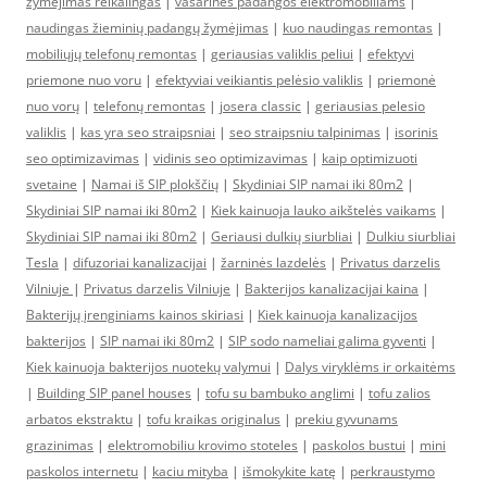
žymėjimas reikalingas
|
vasarinės padangos elektromobiliams
|
naudingas žieminių padangų žymėjimas
|
kuo naudingas remontas
|
mobiliųjų telefonų remontas
|
geriausias valiklis peliui
|
efektyvi
priemone nuo voru
|
efektyviai veikiantis pelėsio valiklis
|
priemonė
nuo vorų
|
telefonų remontas
|
josera classic
|
geriausias pelesio
valiklis
|
kas yra seo straipsniai
|
seo straipsniu talpinimas
|
isorinis
seo optimizavimas
|
vidinis seo optimizavimas
|
kaip optimizuoti
svetaine
|
Namai iš SIP plokščių
|
Skydiniai SIP namai iki 80m2
|
Skydiniai SIP namai iki 80m2
|
Kiek kainuoja lauko aikštelės vaikams
|
Skydiniai SIP namai iki 80m2
|
Geriausi dulkių siurbliai
|
Dulkiu siurbliai
Tesla
|
difuzoriai kanalizacijai
|
žarninės lazdelės
|
Privatus darzelis
Vilniuje
|
Privatus darzelis Vilniuje
|
Bakterijos kanalizacijai kaina
|
Bakterijų įrenginiams kainos skiriasi
|
Kiek kainuoja kanalizacijos
bakterijos
|
SIP namai iki 80m2
|
SIP sodo nameliai galima gyventi
|
Kiek kainuoja bakterijos nuotekų valymui
|
Dalys viryklėms ir orkaitėms
|
Building SIP panel houses
|
tofu su bambuko anglimi
|
tofu zalios
arbatos ekstraktu
|
tofu kraikas originalus
|
prekiu gyvunams
grazinimas
|
elektromobiliu krovimo stoteles
|
paskolos bustui
|
mini
paskolos internetu
|
kaciu mityba
|
išmokykite katę
|
perkraustymo