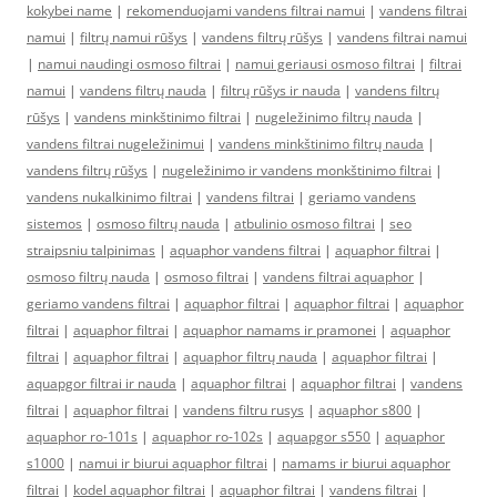
kokybei name
|
rekomenduojami vandens filtrai namui
|
vandens filtrai
namui
|
filtrų namui rūšys
|
vandens filtrų rūšys
|
vandens filtrai namui
|
namui naudingi osmoso filtrai
|
namui geriausi osmoso filtrai
|
filtrai
namui
|
vandens filtrų nauda
|
filtrų rūšys ir nauda
|
vandens filtrų
rūšys
|
vandens minkštinimo filtrai
|
nugeležinimo filtrų nauda
|
vandens filtrai nugeležinimui
|
vandens minkštinimo filtrų nauda
|
vandens filtrų rūšys
|
nugeležinimo ir vandens monkštinimo filtrai
|
vandens nukalkinimo filtrai
|
vandens filtrai
|
geriamo vandens
sistemos
|
osmoso filtrų nauda
|
atbulinio osmoso filtrai
|
seo
straipsniu talpinimas
|
aquaphor vandens filtrai
|
aquaphor filtrai
|
osmoso filtrų nauda
|
osmoso filtrai
|
vandens filtrai aquaphor
|
geriamo vandens filtrai
|
aquaphor filtrai
|
aquaphor filtrai
|
aquaphor
filtrai
|
aquaphor filtrai
|
aquaphor namams ir pramonei
|
aquaphor
filtrai
|
aquaphor filtrai
|
aquaphor filtrų nauda
|
aquaphor filtrai
|
aquapgor filtrai ir nauda
|
aquaphor filtrai
|
aquaphor filtrai
|
vandens
filtrai
|
aquaphor filtrai
|
vandens filtru rusys
|
aquaphor s800
|
aquaphor ro-101s
|
aquaphor ro-102s
|
aquapgor s550
|
aquaphor
s1000
|
namui ir biurui aquaphor filtrai
|
namams ir biurui aquaphor
filtrai
|
kodel aquaphor filtrai
|
aquaphor filtrai
|
vandens filtrai
|