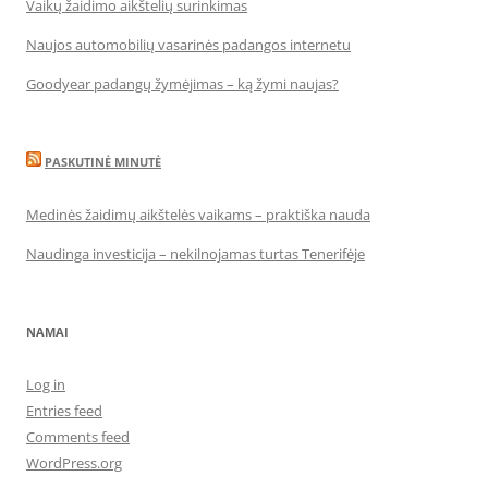
Vaikų žaidimo aikštelių surinkimas
Naujos automobilių vasarinės padangos internetu
Goodyear padangų žymėjimas – ką žymi naujas?
PASKUTINĖ MINUTĖ
Medinės žaidimų aikštelės vaikams – praktiška nauda
Naudinga investicija – nekilnojamas turtas Tenerifėje
NAMAI
Log in
Entries feed
Comments feed
WordPress.org