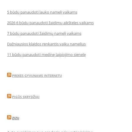
5 būdų panaudoti lauko namelį vaikams
2026 6 būdų panaudoti žaidimų aikšteles vaikams
7 būdų panaudoti žaidimų namelį vaikams
Dažniausios klaidos renkantis vaikų namelius
11 būdų panaudoti medinę laipiojimo sienelę
PREKES GYVUNAMS INTERNETU
PIGŪS SKRYDŽIAI
ZIZU