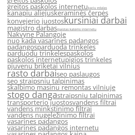
greitos paskolos
greitos paskolos internetu
kaciu edalas
kanapiu aliejus
keraminės čerpės
kursiniai darbai
konvejerio juostos
magistro darbas
maistas katems internetu
Nakvyne Palangoje
nuo kada vasarines padangos
padangos
parduoda trinkeles
parduodu trinkeles
paskolos
paskolos internetu
pigios trinkeles
pjuvenu briketai vilnius
rasto darbai
seo paslaugos
seo straipsniu talpinimas
skalbimo masinu remontas vilniuje
stogo danga
straipsniu talpinimas
transporterio juostos
vandens filtrai
vandens minkstinimo filtrai
vandens nugeležinimo filtrai
vasarines padangos
vasarines padangos internetu
vasarines padangos kaina