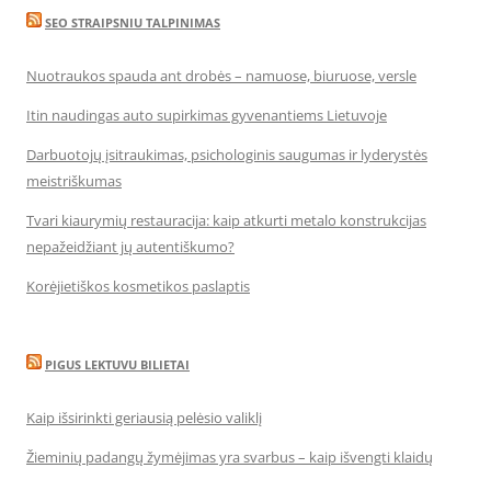
SEO STRAIPSNIU TALPINIMAS
Nuotraukos spauda ant drobės – namuose, biuruose, versle
Itin naudingas auto supirkimas gyvenantiems Lietuvoje
Darbuotojų įsitraukimas, psichologinis saugumas ir lyderystės
meistriškumas
Tvari kiaurymių restauracija: kaip atkurti metalo konstrukcijas
nepažeidžiant jų autentiškumo?
Korėjietiškos kosmetikos paslaptis
PIGUS LEKTUVU BILIETAI
Kaip išsirinkti geriausią pelėsio valiklį
Žieminių padangų žymėjimas yra svarbus – kaip išvengti klaidų