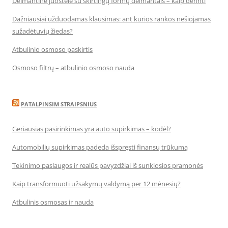
Deimantinė juostelė su skirtingų formų deimantais – kaip derinti
Dažniausiai užduodamas klausimas: ant kurios rankos nešiojamas
sužadėtuvių žiedas?
Atbulinio osmoso paskirtis
Osmoso filtrų – atbulinio osmoso nauda
PATALPINSIM STRAIPSNIUS
Geriausias pasirinkimas yra auto supirkimas – kodėl?
Automobilių supirkimas padeda išspręsti finansų trūkumą
Tekinimo paslaugos ir realūs pavyzdžiai iš sunkiosios pramonės
Kaip transformuoti užsakymų valdymą per 12 mėnesių?
Atbulinis osmosas ir nauda