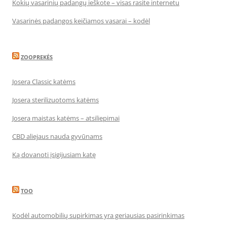
Kokių vasarinių padangų ieškote – visas rasite internetu
Vasarinės padangos keičiamos vasarai – kodėl
ZOOPREKĖS
Josera Classic katėms
Josera sterilizuotoms katėms
Josera maistas katėms – atsiliepimai
CBD aliejaus nauda gyvūnams
Ką dovanoti įsigijusiam katę
TOO
Kodėl automobilių supirkimas yra geriausias pasirinkimas