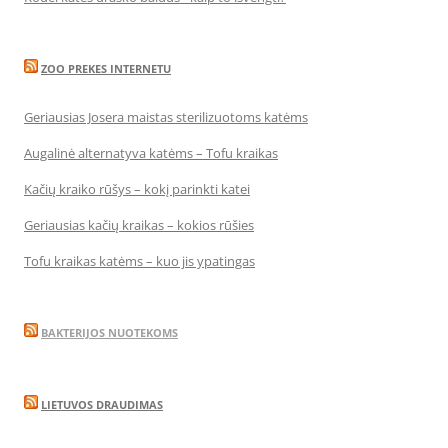
ZOO PREKES INTERNETU
Geriausias Josera maistas sterilizuotoms katėms
Augalinė alternatyva katėms – Tofu kraikas
Kačių kraiko rūšys – kokį parinkti katei
Geriausias kačių kraikas – kokios rūšies
Tofu kraikas katėms – kuo jis ypatingas
BAKTERIJOS NUOTEKOMS
LIETUVOS DRAUDIMAS