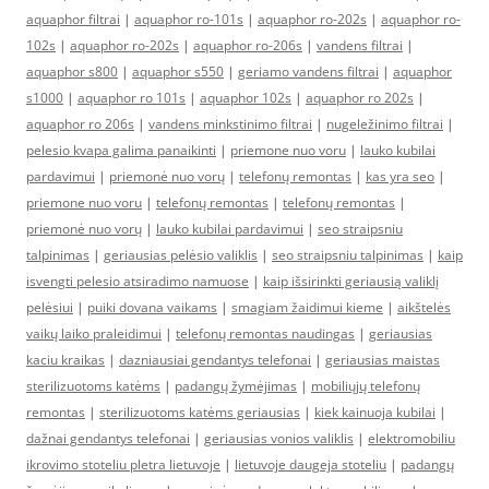
aquaphor filtrai
|
aquaphor ro-101s
|
aquaphor ro-202s
|
aquaphor ro-
102s
|
aquaphor ro-202s
|
aquaphor ro-206s
|
vandens filtrai
|
aquaphor s800
|
aquaphor s550
|
geriamo vandens filtrai
|
aquaphor
s1000
|
aquaphor ro 101s
|
aquaphor 102s
|
aquaphor ro 202s
|
aquaphor ro 206s
|
vandens minkstinimo filtrai
|
nugeležinimo filtrai
|
pelesio kvapa galima panaikinti
|
priemone nuo voru
|
lauko kubilai
pardavimui
|
priemonė nuo vorų
|
telefonų remontas
|
kas yra seo
|
priemone nuo voru
|
telefonų remontas
|
telefonų remontas
|
priemonė nuo vorų
|
lauko kubilai pardavimui
|
seo straipsniu
talpinimas
|
geriausias pelėsio valiklis
|
seo straipsniu talpinimas
|
kaip
isvengti pelesio atsiradimo namuose
|
kaip išsirinkti geriausią valiklį
pelėsiui
|
puiki dovana vaikams
|
smagiam žaidimui kieme
|
aikštelės
vaikų laiko praleidimui
|
telefonų remontas naudingas
|
geriausias
kaciu kraikas
|
dazniausiai gendantys telefonai
|
geriausias maistas
sterilizuotoms katėms
|
padangų žymėjimas
|
mobiliųjų telefonų
remontas
|
sterilizuotoms katėms geriausias
|
kiek kainuoja kubilai
|
dažnai gendantys telefonai
|
geriausias vonios valiklis
|
elektromobiliu
ikrovimo stoteliu pletra lietuvoje
|
lietuvoje daugeja stoteliu
|
padangų