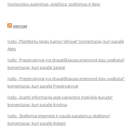
Hortenzijos auginimas, priežiūra, sodinimas ir ligos
UNICUM
Įrašo „Plastikinių langų kainos Vilniuje“ komentaras, kurį parašė
Algis
Įrašo „Prezervatyvai yra draugiškiausia priemonė Jūsų sveikatai“
komentaras, kurį parašė Sargiai
Įrašo „Prezervatyvai yra draugiškiausia priemonė Jūsų sveikatai“
komentaras, kurį parašė Prezervatyvai
Įrašo „Svarbi informacija apie vairavimo mokyklą Auruda“
komentaras, kurį parašė Kristina
Įrašo „Skelbimai internete ir nauda patalpinus skelbimą“
komentaras, kurį parašė Robert