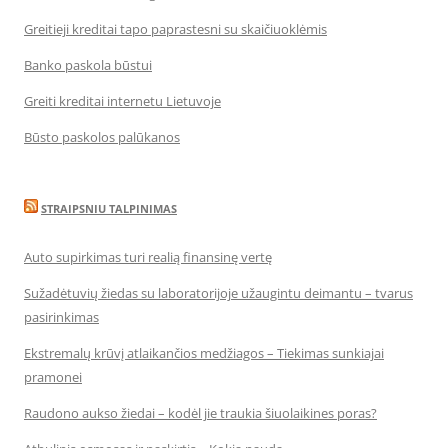
Greitieji kreditai tapo paprastesni su skaičiuoklėmis
Banko paskola būstui
Greiti kreditai internetu Lietuvoje
Būsto paskolos palūkanos
STRAIPSNIU TALPINIMAS
Auto supirkimas turi realią finansinę vertę
Sužadėtuvių žiedas su laboratorijoje užaugintu deimantu – tvarus
pasirinkimas
Ekstremalų krūvį atlaikančios medžiagos – Tiekimas sunkiajai
pramonei
Raudono aukso žiedai – kodėl jie traukia šiuolaikines poras?