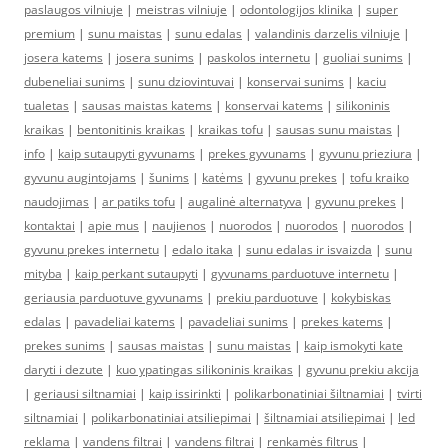
paslaugos vilniuje
|
meistras vilniuje
|
odontologijos klinika
|
super
premium
|
sunu maistas
|
sunu edalas
|
valandinis darzelis vilniuje
|
josera katems
|
josera sunims
|
paskolos internetu
|
guoliai sunims
|
dubeneliai sunims
|
sunu dziovintuvai
|
konservai sunims
|
kaciu
tualetas
|
sausas maistas katems
|
konservai katems
|
silikoninis
kraikas
|
bentonitinis kraikas
|
kraikas tofu
|
sausas sunu maistas
|
info
|
kaip sutaupyti gyvunams
|
prekes gyvunams
|
gyvunu prieziura
|
gyvunu augintojams
|
šunims
|
katėms
|
gyvunu prekes
|
tofu kraiko
naudojimas
|
ar patiks tofu
|
augalinė alternatyva
|
gyvunu prekes
|
kontaktai
|
apie mus
|
naujienos
|
nuorodos
|
nuorodos
|
nuorodos
|
gyvunu prekes internetu
|
edalo itaka
|
sunu edalas ir isvaizda
|
sunu
mityba
|
kaip perkant sutaupyti
|
gyvunams parduotuve internetu
|
geriausia parduotuve gyvunams
|
prekiu parduotuve
|
kokybiskas
edalas
|
pavadeliai katems
|
pavadeliai sunims
|
prekes katems
|
prekes sunims
|
sausas maistas
|
sunu maistas
|
kaip ismokyti kate
daryti i dezute
|
kuo ypatingas silikoninis kraikas
|
gyvunu prekiu akcija
|
geriausi siltnamiai
|
kaip issirinkti
|
polikarbonatiniai šiltnamiai
|
tvirti
siltnamiai
|
polikarbonatiniai atsiliepimai
|
šiltnamiai atsiliepimai
|
led
reklama
|
vandens filtrai
|
vandens filtrai
|
renkamės filtrus
|