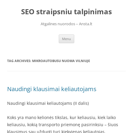
Skip
to
SEO straipsniu talpinimas
content
Atgalines nuorodos – Ansta.lt
Menu
TAG ARCHIVES:
MIKROAUTOBUSU NUOMA VILNIUJE
Naudingi klausimai keliautojams
Naudingi klausimai keliautojams (II dalis)
Koks yra mano kelionės tikslas, kur keliausiu, kiek laiko
keliausiu, kokią transporto priemonę pasirinksiu – šiuos
klausimus sau užduoti turi kiekvienas keliautojas.