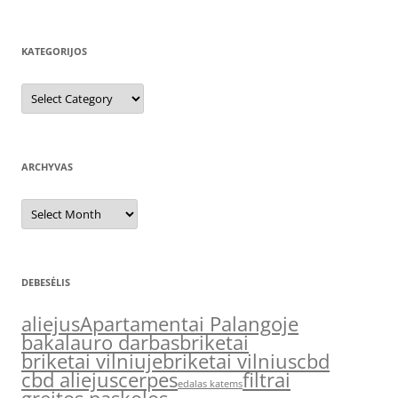
KATEGORIJOS
Kategorijos
ARCHYVAS
Archyvas
DEBESĖLIS
aliejus
Apartamentai Palangoje
bakalauro darbas
briketai
briketai vilniuje
briketai vilnius
cbd
cbd aliejus
cerpes
filtrai
edalas katems