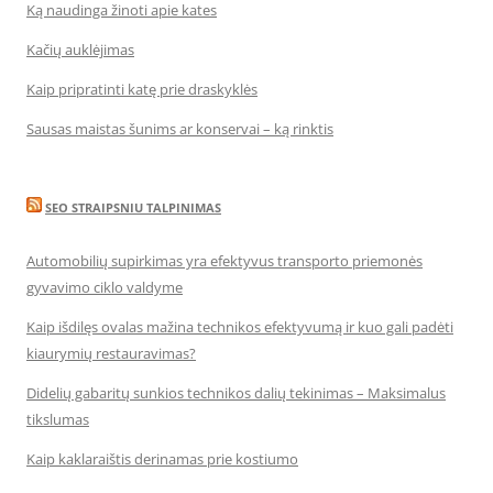
Ką naudinga žinoti apie kates
Kačių auklėjimas
Kaip pripratinti katę prie draskyklės
Sausas maistas šunims ar konservai – ką rinktis
SEO STRAIPSNIU TALPINIMAS
Automobilių supirkimas yra efektyvus transporto priemonės
gyvavimo ciklo valdyme
Kaip išdilęs ovalas mažina technikos efektyvumą ir kuo gali padėti
kiaurymių restauravimas?
Didelių gabaritų sunkios technikos dalių tekinimas – Maksimalus
tikslumas
Kaip kaklaraištis derinamas prie kostiumo