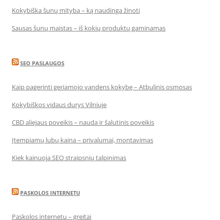
Kokybiška šunų mityba – ką naudinga žinoti
Sausas šunų maistas – iš kokių produktų gaminamas
SEO PASLAUGOS
Kaip pagerinti geriamojo vandens kokybę – Atbulinis osmosas
Kokybiškos vidaus durys Vilniuje
CBD aliejaus poveikis – nauda ir šalutinis poveikis
Įtempiamų lubų kaina – privalumai, montavimas
Kiek kainuoja SEO straipsnių talpinimas
PASKOLOS INTERNETU
Paskolos internetu – greitai