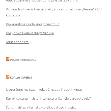
Auto supirkimas nuo sandorio prie vertės kūrimo
Vilniaus laiptinės ir kiemai iš arti, atviras pokalbis su „Vezam123.lt“
komanda
Kaklaraištis ir šiuolaikinis jo vaidmuo
Kokybiškos vidaus durys Vilniuje
Aquaphor filtrai
PIGIOS PADANGOS
EDALAS SUNIMS
Josera šunų maistas – kokybė, nauda ir pasirinkimas
Kur pirkti šunų maistą: internetu ar fizinėje parduotuvėje?
Šunų maistas internetu – greita, patogu ir pigiau