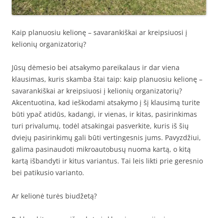
Kaip planuosiu kelionę – savarankiškai ar kreipsiuosi į
kelionių organizatorių?
Jūsų dėmesio bei atsakymo pareikalaus ir dar viena
klausimas, kuris skamba štai taip: kaip planuosiu kelionę –
savarankiškai ar kreipsiuosi į kelionių organizatorių?
Akcentuotina, kad ieškodami atsakymo į šį klausimą turite
būti ypač atidūs, kadangi, ir vienas, ir kitas, pasirinkimas
turi privalumų, todėl atsakingai pasverkite, kuris iš šių
dviejų pasirinkimų gali būti vertingesnis jums. Pavyzdžiui,
galima pasinaudoti mikroautobusų nuoma kartą, o kitą
kartą išbandyti ir kitus variantus. Tai leis likti prie geresnio
bei patikusio varianto.
Ar kelionė turės biudžetą?