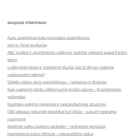
NAUJAUSI STRAIPSNIAI
Auto supirkimas kaip racionalus pasirinkimas
Just-in-Time evoliucija
ABC analizė ir asortimento valdymo realybė veikianti pagal Pareto
dėsnį
Lyderystės testai ir matavimo iliuzija: kas iš tikrųjų nulemia
vadovavimo sėkmę?
Didelis vidaus durų pasirinkimas – rankenos ir dizainas
Kaip pagerinti darbo efektyvumą grožio salone – Kosmetologų
vežimėliai
Nuotekų valymo įrengimai ir nestandartinės situacijos
CBD aliejaus nebandę skeptikai turi tikslą – sukurti neigiamą
nuomonę
Medinės vaikų žaidimo aikštelės – renkamės geriausią
Įtempiamos lubos Vilniuje – nepavaldžios laikui