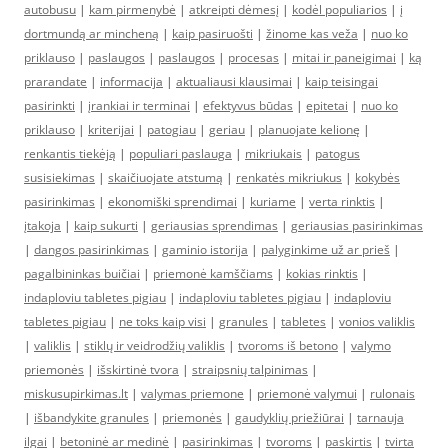
autobusu
|
kam pirmenybė
|
atkreipti dėmesį
|
kodėl populiarios
|
į
dortmundą ar mincheną
|
kaip pasiruošti
|
žinome kas veža
|
nuo ko
priklauso
|
paslaugos
|
paslaugos
|
procesas
|
mitai ir paneigimai
|
ką
prarandate
|
informacija
|
aktualiausi klausimai
|
kaip teisingai
pasirinkti
|
įrankiai ir terminai
|
efektyvus būdas
|
epitetai
|
nuo ko
priklauso
|
kriterijai
|
patogiau
|
geriau
|
planuojate kelionę
|
renkantis tiekėją
|
populiari paslauga
|
mikriukais
|
patogus
susisiekimas
|
skaičiuojate atstumą
|
renkatės mikriukus
|
kokybės
pasirinkimas
|
ekonomiški sprendimai
|
kuriame
|
verta rinktis
|
įtakoja
|
kaip sukurti
|
geriausias sprendimas
|
geriausias pasirinkimas
|
dangos pasirinkimas
|
gaminio istorija
|
palyginkime už ar prieš
|
pagalbininkas buičiai
|
priemonė kamščiams
|
kokias rinktis
|
indaploviu tabletes pigiau
|
indaploviu tabletes pigiau
|
indaploviu
tabletes pigiau
|
ne toks kaip visi
|
granules
|
tabletes
|
vonios valiklis
|
valiklis
|
stiklų ir veidrodžių valiklis
|
tvoroms iš betono
|
valymo
priemonės
|
išskirtinė tvora
|
straipsnių talpinimas
|
miskusupirkimas.lt
|
valymas priemone
|
priemonė valymui
|
rulonais
|
išbandykite granules
|
priemonės
|
gaudyklių priežiūrai
|
tarnauja
ilgai
|
betoninė ar medinė
|
pasirinkimas
|
tvoroms
|
paskirtis
|
tvirta