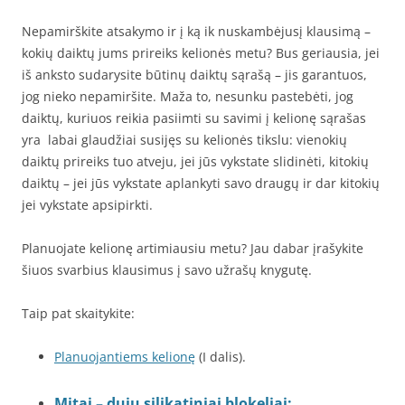
Nepamirškite atsakymo ir į ką ik nuskambėjusį klausimą –
kokių daiktų jums prireiks kelionės metu? Bus geriausia, jei
iš anksto sudarysite būtinų daiktų sąrašą – jis garantuos,
jog nieko nepamiršite. Maža to, nesunku pastebėti, jog
daiktų, kuriuos reikia pasiimti su savimi į kelionę sąrašas
yra labai glaudžiai susijęs su kelionės tikslu: vienokių
daiktų prireiks tuo atveju, jei jūs vykstate slidinėti, kitokių
daiktų – jei jūs vykstate aplankyti savo draugų ir dar kitokių
jei vykstate apsipirkti.
Planuojate kelionę artimiausiu metu? Jau dabar įrašykite
šiuos svarbius klausimus į savo užrašų knygutę.
Taip pat skaitykite:
Planuojantiems kelionę
(I dalis).
Mitai – dujų silikatiniai blokeliai;