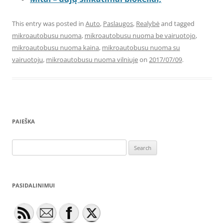
This entry was posted in
Auto
,
Paslaugos
,
Realybė
and tagged
mikroautobusu nuoma
,
mikroautobusu nuoma be vairuotojo
,
mikroautobusu nuoma kaina
,
mikroautobusu nuoma su
vairuotoju
,
mikroautobusu nuoma vilniuje
on
2017/07/09
.
PAIEŠKA
Search
for:
PASIDALINIMUI