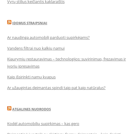
Vyrų stilius keičiantis kaklaraištis
IDOMUS STRAIPSNIAI
Ar naudinga automobilį parduoti supirkėjams?
Vandens filtrai nuo kalkių namui
Kiaurymių restauravimas – technologijos: suvirinimas, frezavimas ir
įvorių įpresavimas
Kaip išsirinkti namų kvapus
Ar užaugintas deimantas spindi taip pat kaip natūralus?
ATGALINES NUORODOS
Kodėl automobilių supirkimas – kas gero