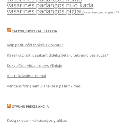
vasarines padangos nuo kada
vasarines padangos pigiau
vasarines padangos r17
STATYBŲ EKSPERTAI PATARIA
Kaip pasiruošti trinkelių klojimui?
Ką reikia žinoti užsakant didelių detalių tekinimo paslaugas?
Kokybiškos vidaus durys Vilniuje
A++ reikalavimai namui
Vandens filtrų namui analizė ir pasirinkimas
GYVUNU PREKES AKCIJA
Kačių skiepai – vakcinacijos grafikas