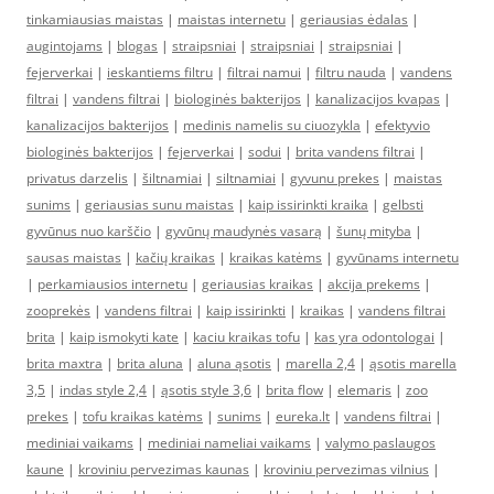
tinkamiausias maistas
|
maistas internetu
|
geriausias ėdalas
|
augintojams
|
blogas
|
straipsniai
|
straipsniai
|
straipsniai
|
fejerverkai
|
ieskantiems filtru
|
filtrai namui
|
filtru nauda
|
vandens
filtrai
|
vandens filtrai
|
biologinės bakterijos
|
kanalizacijos kvapas
|
kanalizacijos bakterijos
|
medinis namelis su ciuozykla
|
efektyvio
biologinės bakterijos
|
fejerverkai
|
sodui
|
brita vandens filtrai
|
privatus darzelis
|
šiltnamiai
|
siltnamiai
|
gyvunu prekes
|
maistas
sunims
|
geriausias sunu maistas
|
kaip issirinkti kraika
|
gelbsti
gyvūnus nuo karščio
|
gyvūnų maudynės vasarą
|
šunų mityba
|
sausas maistas
|
kačių kraikas
|
kraikas katėms
|
gyvūnams internetu
|
perkamiausios internetu
|
geriausias kraikas
|
akcija prekems
|
zooprekės
|
vandens filtrai
|
kaip issirinkti
|
kraikas
|
vandens filtrai
brita
|
kaip ismokyti kate
|
kaciu kraikas tofu
|
kas yra odontologai
|
brita maxtra
|
brita aluna
|
aluna ąsotis
|
marella 2,4
|
ąsotis marella
3,5
|
indas style 2,4
|
ąsotis style 3,6
|
brita flow
|
elemaris
|
zoo
prekes
|
tofu kraikas katėms
|
sunims
|
eureka.lt
|
vandens filtrai
|
mediniai vaikams
|
mediniai nameliai vaikams
|
valymo paslaugos
kaune
|
kroviniu pervezimas kaunas
|
kroviniu pervezimas vilnius
|