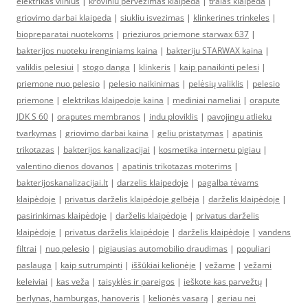
elektrikas vilnius
|
kroviniu pervezimas klaipeda
|
tralas klaipeda
|
griovimo darbai klaipeda
|
siukliu isvezimas
|
klinkerines trinkeles
|
biopreparatai nuotekoms
|
prieziuros priemone starwax 637
|
bakterijos nuoteku irenginiams kaina
|
bakteriju STARWAX kaina
|
valiklis pelesiui
|
stogo danga
|
klinkeris
|
kaip panaikinti pelesi
|
priemone nuo pelesio
|
pelesio naikinimas
|
pelėsių valiklis
|
pelesio
priemone
|
elektrikas klaipedoje kaina
|
mediniai nameliai
|
orapute
JDK S 60
|
oraputes membranos
|
indu ploviklis
|
pavojingu atlieku
tvarkymas
|
griovimo darbai kaina
|
geliu pristatymas
|
apatinis
trikotazas
|
bakterijos kanalizacijai
|
kosmetika internetu pigiau
|
valentino dienos dovanos
|
apatinis trikotazas moterims
|
bakterijoskanalizacijai.lt
|
darzelis klaipedoje
|
pagalba tėvams
klaipėdoje
|
privatus darželis klaipėdoje gelbėja
|
darželis klaipėdoje
|
pasirinkimas klaipėdoje
|
darželis klaipėdoje
|
privatus darželis
klaipėdoje
|
privatus darželis klaipėdoje
|
darželis klaipėdoje
|
vandens
filtrai
|
nuo pelesio
|
pigiausias automobilio draudimas
|
populiari
paslauga
|
kaip sutrumpinti
|
iššūkiai kelionėje
|
vežame
|
vežami
keleiviai
|
kas veža
|
taisyklės ir pareigos
|
ieškote kas parvežtų
|
berlynas, hamburgas, hanoveris
|
kelionės vasarą
|
geriau nei