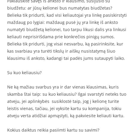
Paklauskite savęs iš anksto ir klausimo, susijusio su
biudžetu: ar jūsų kelionei bus numatytas biudžetas?
Belieka tik pridurti, kad visi keliautojai yra linkę pasiskirstyti
maždaug po lygiai: maždaug pusė jų yra linkę iš anksto
numatyti biudžetą kelionei, tuo tarpu likusi dalis yra linkusi
keliauti neprisirišdama prie konkrečios pinigų sumos.
Belieka tik pridurti, jog visai nesvarbu, ką pasirinksite, kur
kas svarbiau yra turėti tikslų ir aiškų nusistatymą šiuo
klausimu iš anksto, kadangi tai padės jums sutaupyti laiko.
Su kuo keliausiu?
Ne ką mažiau svarbus yra ir dar vienas klausimas, kuris
skamba štai taip: su kuo keliausiu? Ilgai svarstyti neteks tuo
atveju, jei aplinkybės susiklostė taip, jog į kelionę turite
leistis vienas, tačiau, jei vyksite kartu su kompanija, tokiu
atveju verta atidžiai apmąstyti, ką pakviesite keliauti kartu.
Kokius daiktus reikia pasiimti kartu su savimi?