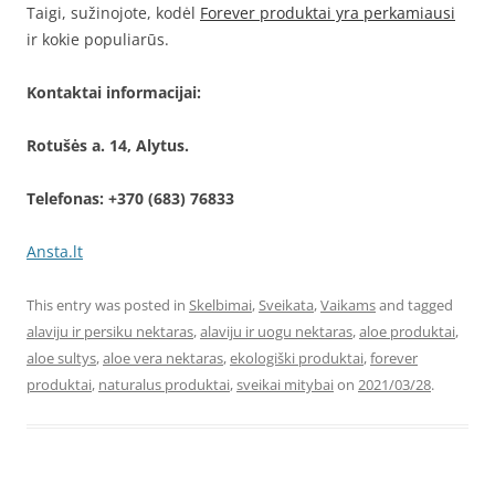
Taigi, sužinojote, kodėl
Forever produktai yra perkamiausi
ir kokie populiarūs.
Kontaktai informacijai:
Rotušės a. 14, Alytus.
Telefonas: +370 (683) 76833
Ansta.lt
This entry was posted in
Skelbimai
,
Sveikata
,
Vaikams
and tagged
alaviju ir persiku nektaras
,
alaviju ir uogu nektaras
,
aloe produktai
,
aloe sultys
,
aloe vera nektaras
,
ekologiški produktai
,
forever
produktai
,
naturalus produktai
,
sveikai mitybai
on
2021/03/28
.