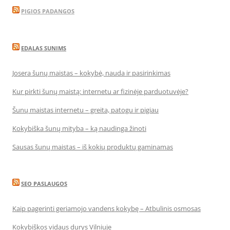
PIGIOS PADANGOS
EDALAS SUNIMS
Josera šunų maistas – kokybė, nauda ir pasirinkimas
Kur pirkti šunų maistą: internetu ar fizinėje parduotuvėje?
Šunų maistas internetu – greita, patogu ir pigiau
Kokybiška šunų mityba – ką naudinga žinoti
Sausas šunų maistas – iš kokių produktų gaminamas
SEO PASLAUGOS
Kaip pagerinti geriamojo vandens kokybę – Atbulinis osmosas
Kokybiškos vidaus durys Vilniuje