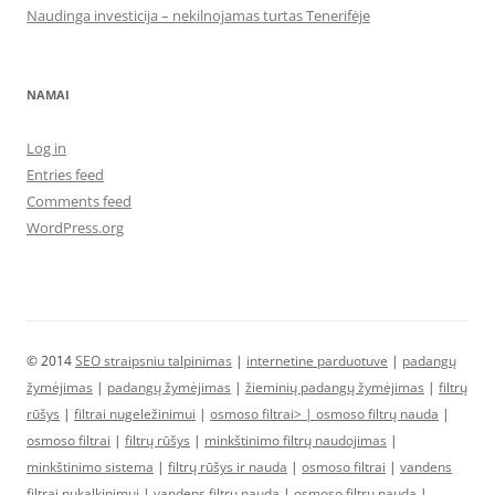
Naudinga investicija – nekilnojamas turtas Tenerifėje
NAMAI
Log in
Entries feed
Comments feed
WordPress.org
© 2014
SEO straipsniu talpinimas
|
internetine parduotuve
|
padangų
žymėjimas
|
padangų žymėjimas
|
žieminių padangų žymėjimas
|
filtrų
rūšys
|
filtrai nugeležinimui
|
osmoso filtrai> |
osmoso filtrų nauda
|
osmoso filtrai
|
filtrų rūšys
|
minkštinimo filtrų naudojimas
|
minkštinimo sistema
|
filtrų rūšys ir nauda
|
osmoso filtrai
|
vandens
filtrai nukalkinimui
|
vandens filtrų nauda
|
osmoso filtrų nauda
|