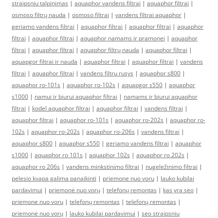
straipsniu talpinimas
|
aquaphor vandens filtrai
|
aquaphor filtrai
|
osmoso filtrų nauda
|
osmoso filtrai
|
vandens filtrai aquaphor
|
geriamo vandens filtrai
|
aquaphor filtrai
|
aquaphor filtrai
|
aquaphor
filtrai
|
aquaphor filtrai
|
aquaphor namams ir pramonei
|
aquaphor
filtrai
|
aquaphor filtrai
|
aquaphor filtrų nauda
|
aquaphor filtrai
|
aquapgor filtrai ir nauda
|
aquaphor filtrai
|
aquaphor filtrai
|
vandens
filtrai
|
aquaphor filtrai
|
vandens filtru rusys
|
aquaphor s800
|
aquaphor ro-101s
|
aquaphor ro-102s
|
aquapgor s550
|
aquaphor
s1000
|
namui ir biurui aquaphor filtrai
|
namams ir biurui aquaphor
filtrai
|
kodel aquaphor filtrai
|
aquaphor filtrai
|
vandens filtrai
|
aquaphor filtrai
|
aquaphor ro-101s
|
aquaphor ro-202s
|
aquaphor ro-
102s
|
aquaphor ro-202s
|
aquaphor ro-206s
|
vandens filtrai
|
aquaphor s800
|
aquaphor s550
|
geriamo vandens filtrai
|
aquaphor
s1000
|
aquaphor ro 101s
|
aquaphor 102s
|
aquaphor ro 202s
|
aquaphor ro 206s
|
vandens minkstinimo filtrai
|
nugeležinimo filtrai
|
pelesio kvapa galima panaikinti
|
priemone nuo voru
|
lauko kubilai
pardavimui
|
priemonė nuo vorų
|
telefonų remontas
|
kas yra seo
|
priemone nuo voru
|
telefonų remontas
|
telefonų remontas
|
priemonė nuo vorų
|
lauko kubilai pardavimui
|
seo straipsniu