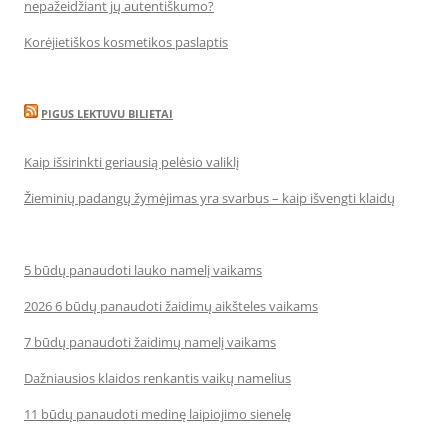
nepažeidžiant jų autentiškumo?
Korėjietiškos kosmetikos paslaptis
PIGUS LEKTUVU BILIETAI
Kaip išsirinkti geriausią pelėsio valiklį
Žieminių padangų žymėjimas yra svarbus – kaip išvengti klaidų
5 būdų panaudoti lauko namelį vaikams
2026 6 būdų panaudoti žaidimų aikšteles vaikams
7 būdų panaudoti žaidimų namelį vaikams
Dažniausios klaidos renkantis vaikų namelius
11 būdų panaudoti medinę laipiojimo sienelę