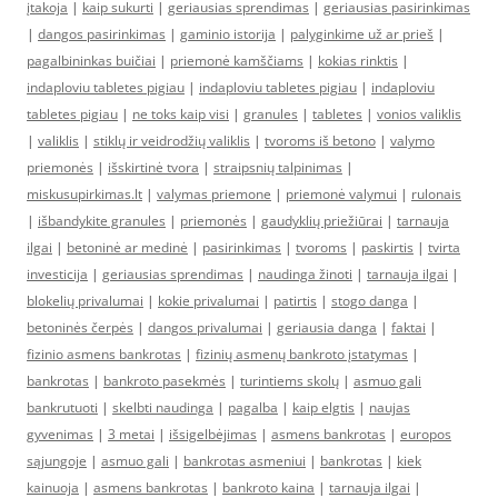
įtakoja
|
kaip sukurti
|
geriausias sprendimas
|
geriausias pasirinkimas
|
dangos pasirinkimas
|
gaminio istorija
|
palyginkime už ar prieš
|
pagalbininkas buičiai
|
priemonė kamščiams
|
kokias rinktis
|
indaploviu tabletes pigiau
|
indaploviu tabletes pigiau
|
indaploviu
tabletes pigiau
|
ne toks kaip visi
|
granules
|
tabletes
|
vonios valiklis
|
valiklis
|
stiklų ir veidrodžių valiklis
|
tvoroms iš betono
|
valymo
priemonės
|
išskirtinė tvora
|
straipsnių talpinimas
|
miskusupirkimas.lt
|
valymas priemone
|
priemonė valymui
|
rulonais
|
išbandykite granules
|
priemonės
|
gaudyklių priežiūrai
|
tarnauja
ilgai
|
betoninė ar medinė
|
pasirinkimas
|
tvoroms
|
paskirtis
|
tvirta
investicija
|
geriausias sprendimas
|
naudinga žinoti
|
tarnauja ilgai
|
blokelių privalumai
|
kokie privalumai
|
patirtis
|
stogo danga
|
betoninės čerpės
|
dangos privalumai
|
geriausia danga
|
faktai
|
fizinio asmens bankrotas
|
fizinių asmenų bankroto įstatymas
|
bankrotas
|
bankroto pasekmės
|
turintiems skolų
|
asmuo gali
bankrutuoti
|
skelbti naudinga
|
pagalba
|
kaip elgtis
|
naujas
gyvenimas
|
3 metai
|
išsigelbėjimas
|
asmens bankrotas
|
europos
sąjungoje
|
asmuo gali
|
bankrotas asmeniui
|
bankrotas
|
kiek
kainuoja
|
asmens bankrotas
|
bankroto kaina
|
tarnauja ilgai
|