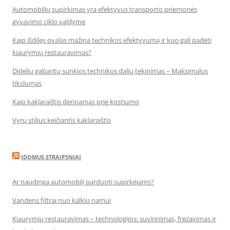
Automobilių supirkimas yra efektyvus transporto priemonės
gyvavimo ciklo valdyme
Kaip išdilęs ovalas mažina technikos efektyvumą ir kuo gali padėti
kiaurymių restauravimas?
Didelių gabaritų sunkios technikos dalių tekinimas – Maksimalus
tikslumas
Kaip kaklaraištis derinamas prie kostiumo
Vyrų stilius keičiantis kaklaraištis
IDOMUS STRAIPSNIAI
Ar naudinga automobilį parduoti supirkėjams?
Vandens filtrai nuo kalkių namui
Kiaurymių restauravimas – technologijos: suvirinimas, frezavimas ir