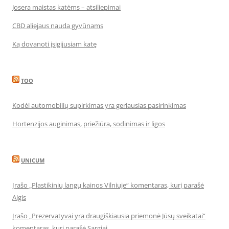
Josera maistas katėms – atsiliepimai
CBD aliejaus nauda gyvūnams
Ką dovanoti įsigijusiam katę
TOO
Kodėl automobilių supirkimas yra geriausias pasirinkimas
Hortenzijos auginimas, priežiūra, sodinimas ir ligos
UNICUM
Įrašo „Plastikinių langų kainos Vilniuje“ komentaras, kurį parašė
Algis
Įrašo „Prezervatyvai yra draugiškiausia priemonė Jūsų sveikatai“
komentaras, kurį parašė Sargiai