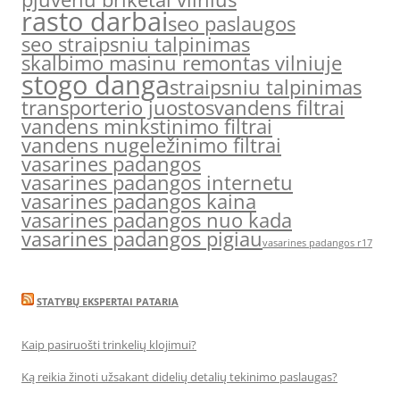
rasto darbai
seo paslaugos
seo straipsniu talpinimas
skalbimo masinu remontas vilniuje
stogo danga
straipsniu talpinimas
transporterio juostos
vandens filtrai
vandens minkstinimo filtrai
vandens nugeležinimo filtrai
vasarines padangos
vasarines padangos internetu
vasarines padangos kaina
vasarines padangos nuo kada
vasarines padangos pigiau
vasarines padangos r17
STATYBŲ EKSPERTAI PATARIA
Kaip pasiruošti trinkelių klojimui?
Ką reikia žinoti užsakant didelių detalių tekinimo paslaugas?