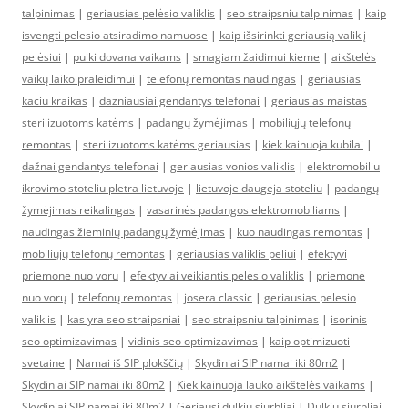
talpinimas
|
geriausias pelėsio valiklis
|
seo straipsniu talpinimas
|
kaip
isvengti pelesio atsiradimo namuose
|
kaip išsirinkti geriausią valiklį
pelėsiui
|
puiki dovana vaikams
|
smagiam žaidimui kieme
|
aikštelės
vaikų laiko praleidimui
|
telefonų remontas naudingas
|
geriausias
kaciu kraikas
|
dazniausiai gendantys telefonai
|
geriausias maistas
sterilizuotoms katėms
|
padangų žymėjimas
|
mobiliųjų telefonų
remontas
|
sterilizuotoms katėms geriausias
|
kiek kainuoja kubilai
|
dažnai gendantys telefonai
|
geriausias vonios valiklis
|
elektromobiliu
ikrovimo stoteliu pletra lietuvoje
|
lietuvoje daugeja stoteliu
|
padangų
žymėjimas reikalingas
|
vasarinės padangos elektromobiliams
|
naudingas žieminių padangų žymėjimas
|
kuo naudingas remontas
|
mobiliųjų telefonų remontas
|
geriausias valiklis peliui
|
efektyvi
priemone nuo voru
|
efektyviai veikiantis pelėsio valiklis
|
priemonė
nuo vorų
|
telefonų remontas
|
josera classic
|
geriausias pelesio
valiklis
|
kas yra seo straipsniai
|
seo straipsniu talpinimas
|
isorinis
seo optimizavimas
|
vidinis seo optimizavimas
|
kaip optimizuoti
svetaine
|
Namai iš SIP plokščių
|
Skydiniai SIP namai iki 80m2
|
Skydiniai SIP namai iki 80m2
|
Kiek kainuoja lauko aikštelės vaikams
|
Skydiniai SIP namai iki 80m2
|
Geriausi dulkių siurbliai
|
Dulkiu siurbliai