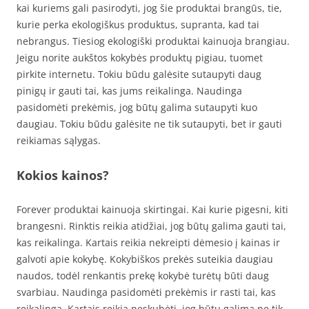
kai kuriems gali pasirodyti, jog šie produktai brangūs, tie,
kurie perka ekologiškus produktus, supranta, kad tai
nebrangus. Tiesiog ekologiški produktai kainuoja brangiau.
Jeigu norite aukštos kokybės produktų pigiau, tuomet
pirkite internetu. Tokiu būdu galėsite sutaupyti daug
pinigų ir gauti tai, kas jums reikalinga. Naudinga
pasidomėti prekėmis, jog būtų galima sutaupyti kuo
daugiau. Tokiu būdu galėsite ne tik sutaupyti, bet ir gauti
reikiamas sąlygas.
Kokios kainos?
Forever produktai kainuoja skirtingai. Kai kurie pigesni, kiti
brangesni. Rinktis reikia atidžiai, jog būtų galima gauti tai,
kas reikalinga. Kartais reikia nekreipti dėmesio į kainas ir
galvoti apie kokybę. Kokybiškos prekės suteikia daugiau
naudos, todėl renkantis prekę kokybė turėtų būti daug
svarbiau. Naudinga pasidomėti prekėmis ir rasti tai, kas
reikalinga. Kartais reikia neskubėti, jog būtų galima ne tik