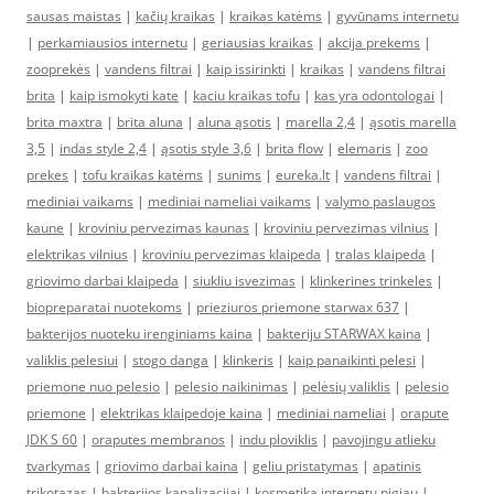
sausas maistas
|
kačių kraikas
|
kraikas katėms
|
gyvūnams internetu
|
perkamiausios internetu
|
geriausias kraikas
|
akcija prekems
|
zooprekės
|
vandens filtrai
|
kaip issirinkti
|
kraikas
|
vandens filtrai
brita
|
kaip ismokyti kate
|
kaciu kraikas tofu
|
kas yra odontologai
|
brita maxtra
|
brita aluna
|
aluna ąsotis
|
marella 2,4
|
ąsotis marella
3,5
|
indas style 2,4
|
ąsotis style 3,6
|
brita flow
|
elemaris
|
zoo
prekes
|
tofu kraikas katėms
|
sunims
|
eureka.lt
|
vandens filtrai
|
mediniai vaikams
|
mediniai nameliai vaikams
|
valymo paslaugos
kaune
|
kroviniu pervezimas kaunas
|
kroviniu pervezimas vilnius
|
elektrikas vilnius
|
kroviniu pervezimas klaipeda
|
tralas klaipeda
|
griovimo darbai klaipeda
|
siukliu isvezimas
|
klinkerines trinkeles
|
biopreparatai nuotekoms
|
prieziuros priemone starwax 637
|
bakterijos nuoteku irenginiams kaina
|
bakteriju STARWAX kaina
|
valiklis pelesiui
|
stogo danga
|
klinkeris
|
kaip panaikinti pelesi
|
priemone nuo pelesio
|
pelesio naikinimas
|
pelėsių valiklis
|
pelesio
priemone
|
elektrikas klaipedoje kaina
|
mediniai nameliai
|
orapute
JDK S 60
|
oraputes membranos
|
indu ploviklis
|
pavojingu atlieku
tvarkymas
|
griovimo darbai kaina
|
geliu pristatymas
|
apatinis
trikotazas
|
bakterijos kanalizacijai
|
kosmetika internetu pigiau
|