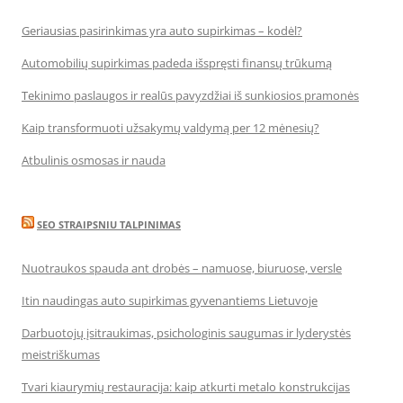
Geriausias pasirinkimas yra auto supirkimas – kodėl?
Automobilių supirkimas padeda išspręsti finansų trūkumą
Tekinimo paslaugos ir realūs pavyzdžiai iš sunkiosios pramonės
Kaip transformuoti užsakymų valdymą per 12 mėnesių?
Atbulinis osmosas ir nauda
SEO STRAIPSNIU TALPINIMAS
Nuotraukos spauda ant drobės – namuose, biuruose, versle
Itin naudingas auto supirkimas gyvenantiems Lietuvoje
Darbuotojų įsitraukimas, psichologinis saugumas ir lyderystės
meistriškumas
Tvari kiaurymių restauracija: kaip atkurti metalo konstrukcijas