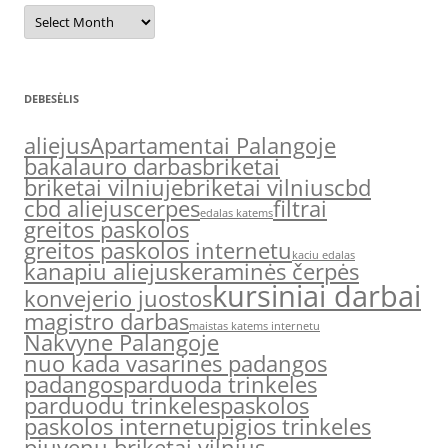
Archyvas
DEBESĖLIS
aliejus
Apartamentai Palangoje
bakalauro darbas
briketai
briketai vilniuje
briketai vilnius
cbd
cbd aliejus
cerpes
filtrai
edalas katems
greitos paskolos
greitos paskolos internetu
kaciu edalas
kanapiu aliejus
keraminės čerpės
kursiniai darbai
konvejerio juostos
magistro darbas
maistas katems internetu
Nakvyne Palangoje
nuo kada vasarines padangos
padangos
parduoda trinkeles
parduodu trinkeles
paskolos
paskolos internetu
pigios trinkeles
pjuvenu briketai vilnius