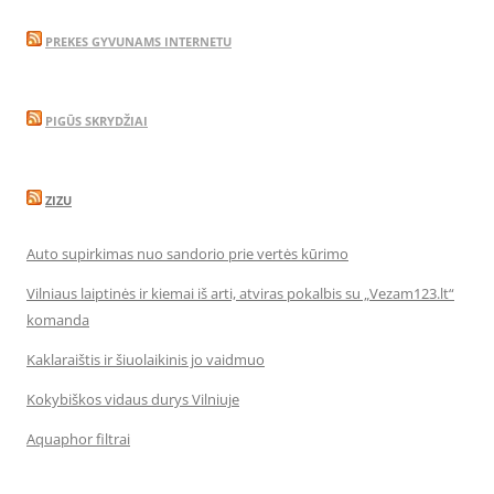
PREKES GYVUNAMS INTERNETU
PIGŪS SKRYDŽIAI
ZIZU
Auto supirkimas nuo sandorio prie vertės kūrimo
Vilniaus laiptinės ir kiemai iš arti, atviras pokalbis su „Vezam123.lt“
komanda
Kaklaraištis ir šiuolaikinis jo vaidmuo
Kokybiškos vidaus durys Vilniuje
Aquaphor filtrai