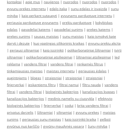
kontaktai
|
apie mus
|
naujienos
|
nuorodos
|
nuorodos
|
nuorodos
|
gyvunu prekes internetu
|
edalo itaka
|
sunu edalas ir isvaizda
|
sunu
mityba
|
kaip perkant sutaupyti
|
gyvunams parduotuve internetu
|
geriausia parduotuve gyvunams
|
prekiu parduotuve
|
kokybiskas
edalas
|
pavadeliai katems
|
pavadeliai sunims
|
prekes katems
|
prekes sunims
|
sausas maistas
|
sunu maistas
|
kaip ismokyti kate
daryti i dezute
|
kuo ypatingas silikoninis kraikas
|
gyvunu prekiu akcija
|
geriausi siltnamiai
|
kaip issirinkti
|
polikarbonatiniai šiltnamiai
|
tvirti
siltnamiai
|
polikarbonatiniai atsiliepimai
|
šiltnamiai atsiliepimai
|
led
reklama
|
vandens filtrai
|
vandens filtrai
|
renkamės filtrus
|
tinkamiausias maistas
|
maistas internetu
|
geriausias ėdalas
|
augintojams
|
blogas
|
straipsniai
|
straipsniai
|
straipsniai
|
fejerverkai
|
ieskantiems filtru
|
filtrai namui
|
filtru nauda
|
vandens
filtrai
|
vandens filtrai
|
biologinės bakterijos
|
kanalizacijos kvapas
|
kanalizacijos bakterijos
|
medinis namelis su ciuozykla
|
efektyvio
biologinės bakterijos
|
fejerverkai
|
sodui
|
brita vandens filtrai
|
privatus darzelis
|
šiltnamiai
|
siltnamiai
|
gyvunu prekes
|
maistas
sunims
|
geriausias sunu maistas
|
kaip issirinkti kraika
|
gelbsti
gyvūnus nuo karščio
|
gyvūnų maudynės vasarą
|
šunų mityba
|