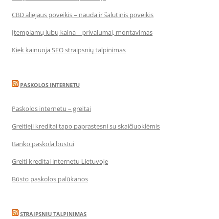
CBD aliejaus poveikis – nauda ir šalutinis poveikis
Įtempiamų lubų kaina – privalumai, montavimas
Kiek kainuoja SEO straipsnių talpinimas
PASKOLOS INTERNETU
Paskolos internetu – greitai
Greitieji kreditai tapo paprastesni su skaičiuoklėmis
Banko paskola būstui
Greiti kreditai internetu Lietuvoje
Būsto paskolos palūkanos
STRAIPSNIU TALPINIMAS