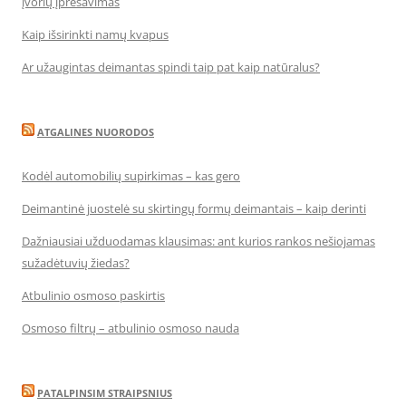
įvorių įpresavimas
Kaip išsirinkti namų kvapus
Ar užaugintas deimantas spindi taip pat kaip natūralus?
ATGALINES NUORODOS
Kodėl automobilių supirkimas – kas gero
Deimantinė juostelė su skirtingų formų deimantais – kaip derinti
Dažniausiai užduodamas klausimas: ant kurios rankos nešiojamas
sužadėtuvių žiedas?
Atbulinio osmoso paskirtis
Osmoso filtrų – atbulinio osmoso nauda
PATALPINSIM STRAIPSNIUS