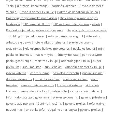
Tesla
|
difuzoriai kanalizacijai
|
žarninės lazdelės
|
Privatus darzelis
Vilniuje
|
Privatus darzelis Vilniuje
|
Bakterijos kanalizacijai kaina
|
Bakterijų įrenginiams kainos skiriasi
|
Kiek kainuoja kanalizacijos
bakterijos
|
SIP namai iki 80m2
|
SIP sodo nameliai galima gyventi
|
Kiek kainuoja bakterijos nuotekų valymui
|
Dalys viryklėms ir orkaitėms
|
Building SIP panel houses
|
tofu su bambuko anglimi
|
tofu zalios
arbatos ekstraktu
|
tofu kraikas originalus
|
prekiu gyvunams
grazinimas
|
elektromobiliu krovimo stoteles
|
paskolos bustui
|
mini
paskolos internetu
|
kaciu mityba
|
išmokykite katę
|
perkraustymo
paslaugos vilniuje
|
meistras vilniuje
|
odontologijos klinika
|
super
premium
|
sunu maistas
|
sunu edalas
|
valandinis darzelis vilniuje
|
josera katems
|
josera sunims
|
paskolos internetu
|
guoliai sunims
|
dubeneliai sunims
|
sunu dziovintuvai
|
konservai sunims
|
kaciu
tualetas
|
sausas maistas katems
|
konservai katems
|
silikoninis
kraikas
|
bentonitinis kraikas
|
kraikas tofu
|
sausas sunu maistas
|
info
|
kaip sutaupyti gyvunams
|
prekes gyvunams
|
gyvunu prieziura
|
gyvunu augintojams
|
šunims
|
katėms
|
gyvunu prekes
|
tofu kraiko
naudojimas
|
ar patiks tofu
|
augalinė alternatyva
|
gyvunu prekes
|