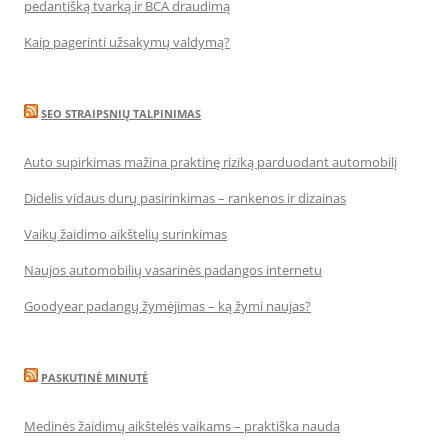
pedantišką tvarką ir BCA draudimą
Kaip pagerinti užsakymų valdymą?
SEO STRAIPSNIŲ TALPINIMAS
Auto supirkimas mažina praktinę riziką parduodant automobilį
Didelis vidaus durų pasirinkimas – rankenos ir dizainas
Vaikų žaidimo aikštelių surinkimas
Naujos automobilių vasarinės padangos internetu
Goodyear padangų žymėjimas – ką žymi naujas?
PASKUTINĖ MINUTĖ
Medinės žaidimų aikštelės vaikams – praktiška nauda