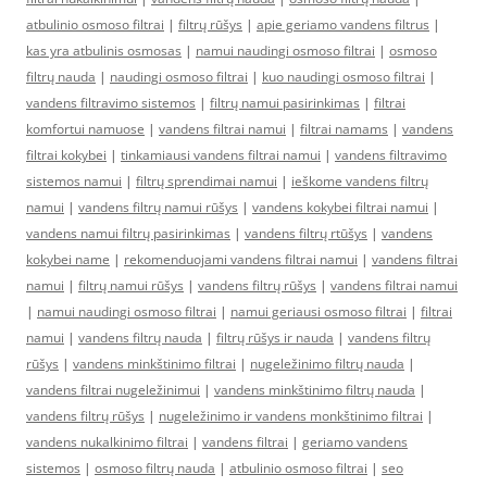
atbulinio osmoso filtrai
|
filtrų rūšys
|
apie geriamo vandens filtrus
|
kas yra atbulinis osmosas
|
namui naudingi osmoso filtrai
|
osmoso
filtrų nauda
|
naudingi osmoso filtrai
|
kuo naudingi osmoso filtrai
|
vandens filtravimo sistemos
|
filtrų namui pasirinkimas
|
filtrai
komfortui namuose
|
vandens filtrai namui
|
filtrai namams
|
vandens
filtrai kokybei
|
tinkamiausi vandens filtrai namui
|
vandens filtravimo
sistemos namui
|
filtrų sprendimai namui
|
ieškome vandens filtrų
namui
|
vandens filtrų namui rūšys
|
vandens kokybei filtrai namui
|
vandens namui filtrų pasirinkimas
|
vandens filtrų rtūšys
|
vandens
kokybei name
|
rekomenduojami vandens filtrai namui
|
vandens filtrai
namui
|
filtrų namui rūšys
|
vandens filtrų rūšys
|
vandens filtrai namui
|
namui naudingi osmoso filtrai
|
namui geriausi osmoso filtrai
|
filtrai
namui
|
vandens filtrų nauda
|
filtrų rūšys ir nauda
|
vandens filtrų
rūšys
|
vandens minkštinimo filtrai
|
nugeležinimo filtrų nauda
|
vandens filtrai nugeležinimui
|
vandens minkštinimo filtrų nauda
|
vandens filtrų rūšys
|
nugeležinimo ir vandens monkštinimo filtrai
|
vandens nukalkinimo filtrai
|
vandens filtrai
|
geriamo vandens
sistemos
|
osmoso filtrų nauda
|
atbulinio osmoso filtrai
|
seo