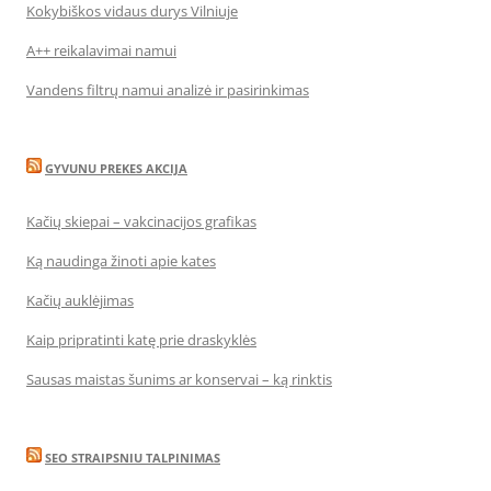
Kokybiškos vidaus durys Vilniuje
A++ reikalavimai namui
Vandens filtrų namui analizė ir pasirinkimas
GYVUNU PREKES AKCIJA
Kačių skiepai – vakcinacijos grafikas
Ką naudinga žinoti apie kates
Kačių auklėjimas
Kaip pripratinti katę prie draskyklės
Sausas maistas šunims ar konservai – ką rinktis
SEO STRAIPSNIU TALPINIMAS