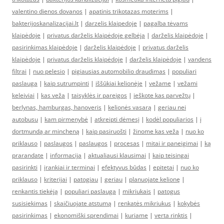
valentino dienos dovanos
|
apatinis trikotazas moterims
|
bakterijoskanalizacijai.lt
|
darzelis klaipedoje
|
pagalba tėvams
klaipėdoje
|
privatus darželis klaipėdoje gelbėja
|
darželis klaipėdoje
|
pasirinkimas klaipėdoje
|
darželis klaipėdoje
|
privatus darželis
klaipėdoje
|
privatus darželis klaipėdoje
|
darželis klaipėdoje
|
vandens
filtrai
|
nuo pelesio
|
pigiausias automobilio draudimas
|
populiari
paslauga
|
kaip sutrumpinti
|
iššūkiai kelionėje
|
vežame
|
vežami
keleiviai
|
kas veža
|
taisyklės ir pareigos
|
ieškote kas parvežtų
|
berlynas, hamburgas, hanoveris
|
kelionės vasarą
|
geriau nei
autobusu
|
kam pirmenybė
|
atkreipti dėmesį
|
kodėl populiarios
|
į
dortmundą ar mincheną
|
kaip pasiruošti
|
žinome kas veža
|
nuo ko
priklauso
|
paslaugos
|
paslaugos
|
procesas
|
mitai ir paneigimai
|
ką
prarandate
|
informacija
|
aktualiausi klausimai
|
kaip teisingai
pasirinkti
|
įrankiai ir terminai
|
efektyvus būdas
|
epitetai
|
nuo ko
priklauso
|
kriterijai
|
patogiau
|
geriau
|
planuojate kelionę
|
renkantis tiekėją
|
populiari paslauga
|
mikriukais
|
patogus
susisiekimas
|
skaičiuojate atstumą
|
renkatės mikriukus
|
kokybės
pasirinkimas
|
ekonomiški sprendimai
|
kuriame
|
verta rinktis
|