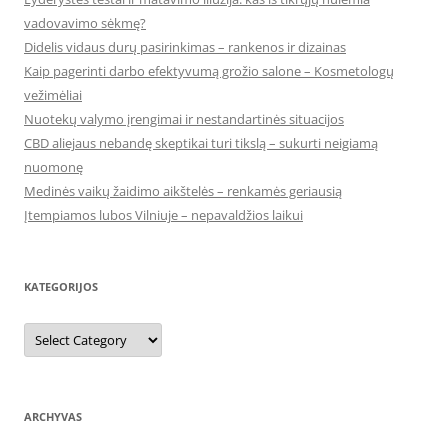
vadovavimo sėkmę?
Didelis vidaus durų pasirinkimas – rankenos ir dizainas
Kaip pagerinti darbo efektyvumą grožio salone – Kosmetologų
vežimėliai
Nuotekų valymo įrengimai ir nestandartinės situacijos
CBD aliejaus nebandę skeptikai turi tikslą – sukurti neigiamą
nuomonę
Medinės vaikų žaidimo aikštelės – renkamės geriausią
Įtempiamos lubos Vilniuje – nepavaldžios laikui
KATEGORIJOS
Kategorijos
ARCHYVAS