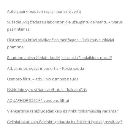
Auto supirkimas turi realią finansinę vertę
Sužadėtuvių žiedas su laboratorijoje užaugintu deimantu – tvarus
pasirinkimas
Ekstremalų krūvį atlaikančios medžiagos – Tiekimas sunkiajai
pramonei
Raudono aukso žiedai – kodėl jie traukia šiuolaikines poras?
Atbulinis osmosas ir paskirtis – Kokia nauda
Osmoso filtrų – atbulinio osmoso nauda
Išskirtinio vyrų stiliaus atributas – kaklaraištis
AQUAPHOR S550 P1 vandens filtrai
Vienkartiniai rankšluosčiai: kaip išsirinkti tinkamiausią variantą?
Geliniai lakai: kaip išsirinkti geriausią ir užtikrinti ilgalaikį rezultatą?