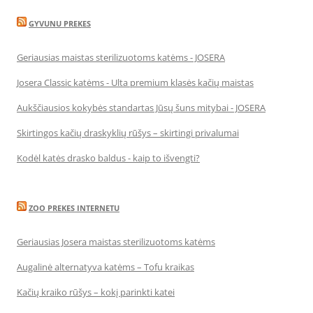
GYVUNU PREKES
Geriausias maistas sterilizuotoms katėms - JOSERA
Josera Classic katėms - Ulta premium klasės kačių maistas
Aukščiausios kokybės standartas Jūsų šuns mitybai - JOSERA
Skirtingos kačių draskyklių rūšys – skirtingi privalumai
Kodėl katės drasko baldus - kaip to išvengti?
ZOO PREKES INTERNETU
Geriausias Josera maistas sterilizuotoms katėms
Augalinė alternatyva katėms – Tofu kraikas
Kačių kraiko rūšys – kokį parinkti katei