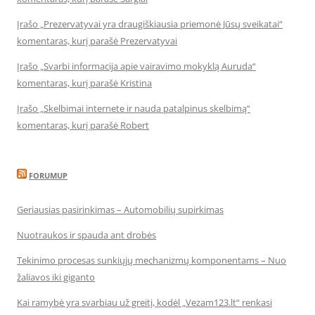
Įrašo „Prezervatyvai yra draugiškiausia priemonė Jūsų sveikatai“
komentaras, kurį parašė Prezervatyvai
Įrašo „Svarbi informacija apie vairavimo mokyklą Auruda“
komentaras, kurį parašė Kristina
Įrašo „Skelbimai internete ir nauda patalpinus skelbimą“
komentaras, kurį parašė Robert
FORUMUP
Geriausias pasirinkimas – Automobilių supirkimas
Nuotraukos ir spauda ant drobės
Tekinimo procesas sunkiųjų mechanizmų komponentams – Nuo
žaliavos iki giganto
Kai ramybė yra svarbiau už greitį, kodėl „Vezam123.lt“ renkasi