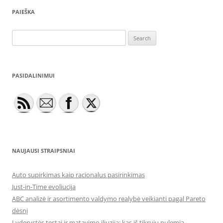
PAIEŠKA
Search
for:
PASIDALINIMUI
NAUJAUSI STRAIPSNIAI
Auto supirkimas kaip racionalus pasirinkimas
Just-in-Time evoliucija
ABC analizė ir asortimento valdymo realybė veikianti pagal Pareto
dėsnį
Lyderystės testai ir matavimo iliuzija: kas iš tikrųjų nulemia