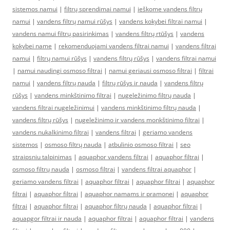
sistemos namui
|
filtrų sprendimai namui
|
ieškome vandens filtrų
namui
|
vandens filtrų namui rūšys
|
vandens kokybei filtrai namui
|
vandens namui filtrų pasirinkimas
|
vandens filtrų rtūšys
|
vandens
kokybei name
|
rekomenduojami vandens filtrai namui
|
vandens filtrai
namui
|
filtrų namui rūšys
|
vandens filtrų rūšys
|
vandens filtrai namui
|
namui naudingi osmoso filtrai
|
namui geriausi osmoso filtrai
|
filtrai
namui
|
vandens filtrų nauda
|
filtrų rūšys ir nauda
|
vandens filtrų
rūšys
|
vandens minkštinimo filtrai
|
nugeležinimo filtrų nauda
|
vandens filtrai nugeležinimui
|
vandens minkštinimo filtrų nauda
|
vandens filtrų rūšys
|
nugeležinimo ir vandens monkštinimo filtrai
|
vandens nukalkinimo filtrai
|
vandens filtrai
|
geriamo vandens
sistemos
|
osmoso filtrų nauda
|
atbulinio osmoso filtrai
|
seo
straipsniu talpinimas
|
aquaphor vandens filtrai
|
aquaphor filtrai
|
osmoso filtrų nauda
|
osmoso filtrai
|
vandens filtrai aquaphor
|
geriamo vandens filtrai
|
aquaphor filtrai
|
aquaphor filtrai
|
aquaphor
filtrai
|
aquaphor filtrai
|
aquaphor namams ir pramonei
|
aquaphor
filtrai
|
aquaphor filtrai
|
aquaphor filtrų nauda
|
aquaphor filtrai
|
aquapgor filtrai ir nauda
|
aquaphor filtrai
|
aquaphor filtrai
|
vandens