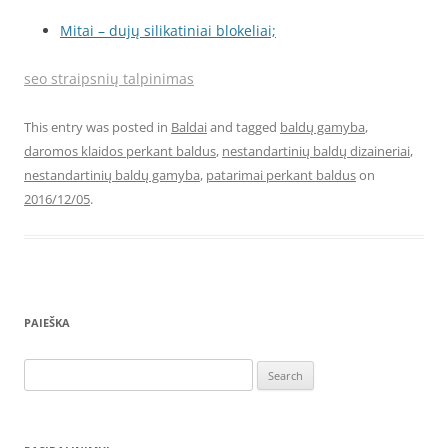
Mitai – dujų silikatiniai blokeliai;
seo straipsnių talpinimas
This entry was posted in
Baldai
and tagged
baldų gamyba
,
daromos klaidos perkant baldus
,
nestandartinių baldų dizaineriai
,
nestandartinių baldų gamyba
,
patarimai perkant baldus
on
2016/12/05
.
PAIEŠKA
Search
for: