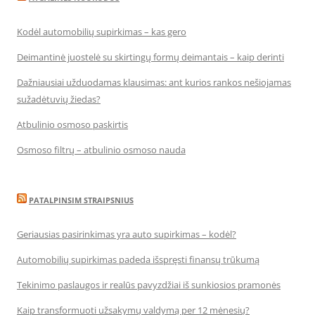
Kodėl automobilių supirkimas – kas gero
Deimantinė juostelė su skirtingų formų deimantais – kaip derinti
Dažniausiai užduodamas klausimas: ant kurios rankos nešiojamas
sužadėtuvių žiedas?
Atbulinio osmoso paskirtis
Osmoso filtrų – atbulinio osmoso nauda
PATALPINSIM STRAIPSNIUS
Geriausias pasirinkimas yra auto supirkimas – kodėl?
Automobilių supirkimas padeda išspręsti finansų trūkumą
Tekinimo paslaugos ir realūs pavyzdžiai iš sunkiosios pramonės
Kaip transformuoti užsakymų valdymą per 12 mėnesių?