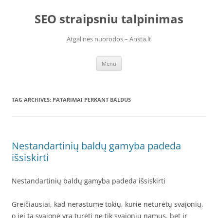
Skip
to
SEO straipsniu talpinimas
content
Atgalines nuorodos – Ansta.lt
Menu
TAG ARCHIVES:
PATARIMAI PERKANT BALDUS
Nestandartinių baldų gamyba padeda
išsiskirti
Nestandartinių baldų gamyba padeda išsiskirti
Greičiausiai, kad nerastume tokių, kurie neturėtų svajonių,
o jei ta svajonė yra turėti ne tik svajonių namus, bet ir