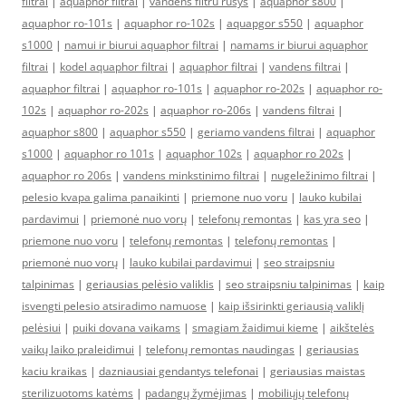
filtrai
|
aquaphor filtrai
|
vandens filtru rusys
|
aquaphor s800
|
aquaphor ro-101s
|
aquaphor ro-102s
|
aquapgor s550
|
aquaphor
s1000
|
namui ir biurui aquaphor filtrai
|
namams ir biurui aquaphor
filtrai
|
kodel aquaphor filtrai
|
aquaphor filtrai
|
vandens filtrai
|
aquaphor filtrai
|
aquaphor ro-101s
|
aquaphor ro-202s
|
aquaphor ro-
102s
|
aquaphor ro-202s
|
aquaphor ro-206s
|
vandens filtrai
|
aquaphor s800
|
aquaphor s550
|
geriamo vandens filtrai
|
aquaphor
s1000
|
aquaphor ro 101s
|
aquaphor 102s
|
aquaphor ro 202s
|
aquaphor ro 206s
|
vandens minkstinimo filtrai
|
nugeležinimo filtrai
|
pelesio kvapa galima panaikinti
|
priemone nuo voru
|
lauko kubilai
pardavimui
|
priemonė nuo vorų
|
telefonų remontas
|
kas yra seo
|
priemone nuo voru
|
telefonų remontas
|
telefonų remontas
|
priemonė nuo vorų
|
lauko kubilai pardavimui
|
seo straipsniu
talpinimas
|
geriausias pelėsio valiklis
|
seo straipsniu talpinimas
|
kaip
isvengti pelesio atsiradimo namuose
|
kaip išsirinkti geriausią valiklį
pelėsiui
|
puiki dovana vaikams
|
smagiam žaidimui kieme
|
aikštelės
vaikų laiko praleidimui
|
telefonų remontas naudingas
|
geriausias
kaciu kraikas
|
dazniausiai gendantys telefonai
|
geriausias maistas
sterilizuotoms katėms
|
padangų žymėjimas
|
mobiliųjų telefonų