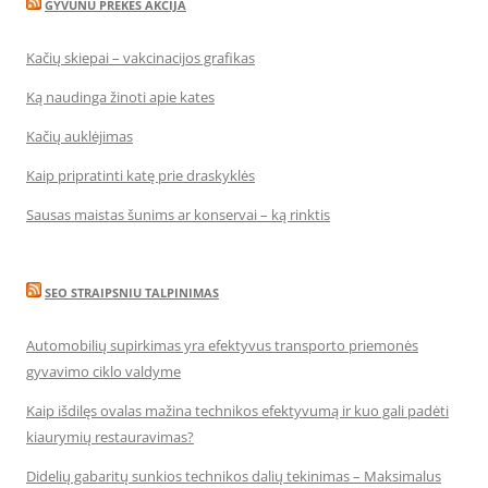
GYVUNU PREKES AKCIJA
Kačių skiepai – vakcinacijos grafikas
Ką naudinga žinoti apie kates
Kačių auklėjimas
Kaip pripratinti katę prie draskyklės
Sausas maistas šunims ar konservai – ką rinktis
SEO STRAIPSNIU TALPINIMAS
Automobilių supirkimas yra efektyvus transporto priemonės
gyvavimo ciklo valdyme
Kaip išdilęs ovalas mažina technikos efektyvumą ir kuo gali padėti
kiaurymių restauravimas?
Didelių gabaritų sunkios technikos dalių tekinimas – Maksimalus