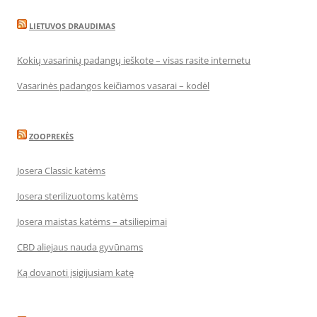
LIETUVOS DRAUDIMAS
Kokių vasarinių padangų ieškote – visas rasite internetu
Vasarinės padangos keičiamos vasarai – kodėl
ZOOPREKĖS
Josera Classic katėms
Josera sterilizuotoms katėms
Josera maistas katėms – atsiliepimai
CBD aliejaus nauda gyvūnams
Ką dovanoti įsigijusiam katę