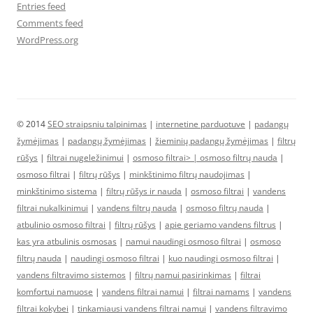
Entries feed
Comments feed
WordPress.org
© 2014
SEO straipsniu talpinimas
|
internetine parduotuve
|
padangų
žymėjimas
|
padangų žymėjimas
|
žieminių padangų žymėjimas
|
filtrų
rūšys
|
filtrai nugeležinimui
|
osmoso filtrai> |
osmoso filtrų nauda
|
osmoso filtrai
|
filtrų rūšys
|
minkštinimo filtrų naudojimas
|
minkštinimo sistema
|
filtrų rūšys ir nauda
|
osmoso filtrai
|
vandens
filtrai nukalkinimui
|
vandens filtrų nauda
|
osmoso filtrų nauda
|
atbulinio osmoso filtrai
|
filtrų rūšys
|
apie geriamo vandens filtrus
|
kas yra atbulinis osmosas
|
namui naudingi osmoso filtrai
|
osmoso
filtrų nauda
|
naudingi osmoso filtrai
|
kuo naudingi osmoso filtrai
|
vandens filtravimo sistemos
|
filtrų namui pasirinkimas
|
filtrai
komfortui namuose
|
vandens filtrai namui
|
filtrai namams
|
vandens
filtrai kokybei
|
tinkamiausi vandens filtrai namui
|
vandens filtravimo