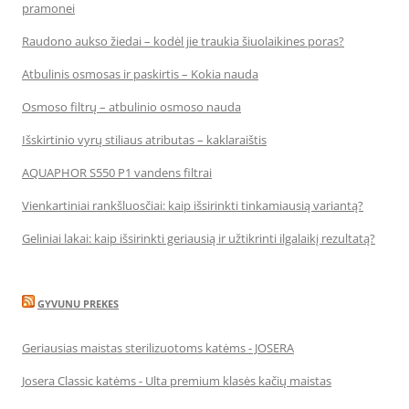
pramonei
Raudono aukso žiedai – kodėl jie traukia šiuolaikines poras?
Atbulinis osmosas ir paskirtis – Kokia nauda
Osmoso filtrų – atbulinio osmoso nauda
Išskirtinio vyrų stiliaus atributas – kaklaraištis
AQUAPHOR S550 P1 vandens filtrai
Vienkartiniai rankšluosčiai: kaip išsirinkti tinkamiausią variantą?
Geliniai lakai: kaip išsirinkti geriausią ir užtikrinti ilgalaikį rezultatą?
GYVUNU PREKES
Geriausias maistas sterilizuotoms katėms - JOSERA
Josera Classic katėms - Ulta premium klasės kačių maistas