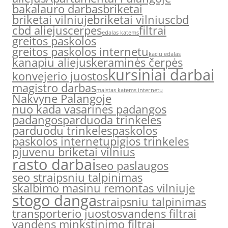
bakalauro darbas
briketai
briketai vilniuje
briketai vilnius
cbd
cbd aliejus
cerpes
filtrai
edalas katems
greitos paskolos
greitos paskolos internetu
kaciu edalas
kanapiu aliejus
keraminės čerpės
kursiniai darbai
konvejerio juostos
magistro darbas
maistas katems internetu
Nakvyne Palangoje
nuo kada vasarines padangos
padangos
parduoda trinkeles
parduodu trinkeles
paskolos
paskolos internetu
pigios trinkeles
pjuvenu briketai vilnius
rasto darbai
seo paslaugos
seo straipsniu talpinimas
skalbimo masinu remontas vilniuje
stogo danga
straipsniu talpinimas
transporterio juostos
vandens filtrai
vandens minkstinimo filtrai