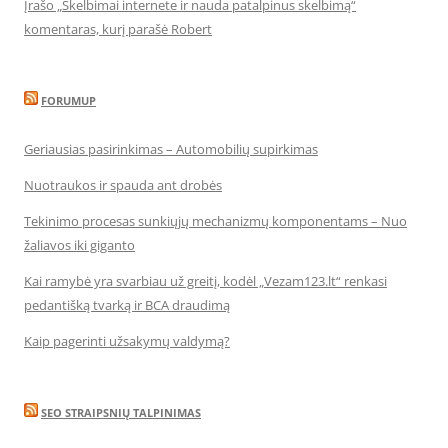
Įrašo „Skelbimai internete ir nauda patalpinus skelbimą“
komentaras, kurį parašė Robert
FORUMUP
Geriausias pasirinkimas – Automobilių supirkimas
Nuotraukos ir spauda ant drobės
Tekinimo procesas sunkiųjų mechanizmų komponentams – Nuo
žaliavos iki giganto
Kai ramybė yra svarbiau už greitį, kodėl „Vezam123.lt“ renkasi
pedantišką tvarką ir BCA draudimą
Kaip pagerinti užsakymų valdymą?
SEO STRAIPSNIŲ TALPINIMAS