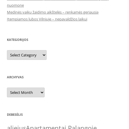
nuomonę
Medinės vaikų žaidimo aikštelės – renkamės geriausią
Įtempiamos lubos Vilniuje – nepavaldžios laikui
KATEGORIJOS
Kategorijos
ARCHYVAS
Archyvas
DEBESĖLIS
aliejus
Apartamentai Palangoje