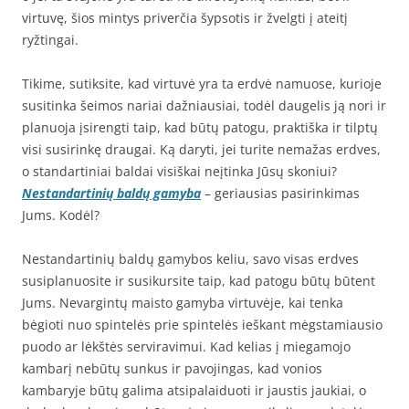
virtuvę, šios mintys priverčia šypsotis ir žvelgti į ateitį
ryžtingai.
Tikime, sutiksite, kad virtuvė yra ta erdvė namuose, kurioje
susitinka šeimos nariai dažniausiai, todėl daugelis ją nori ir
planuoja įsirengti taip, kad būtų patogu, praktiška ir tilptų
visi susirinkę draugai. Ką daryti, jei turite nemažas erdves,
o standartiniai baldai visiškai neįtinka Jūsų skoniui?
Nestandartinių baldų gamyba
– geriausias pasirinkimas
Jums. Kodėl?
Nestandartinių baldų gamybos keliu, savo visas erdves
susiplanuosite ir susikursite taip, kad patogu būtų būtent
Jums. Nevargintų maisto gamyba virtuvėje, kai tenka
bėgioti nuo spintelės prie spintelės ieškant mėgstamiausio
puodo ar lėkštės serviravimui. Kad kelias į miegamojo
kambarį nebūtų sunkus ir pavojingas, kad vonios
kambaryje būtų galima atsipalaiduoti ir jaustis jaukiai, o