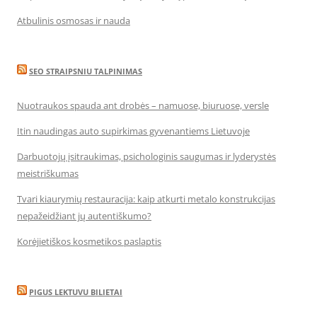
Atbulinis osmosas ir nauda
SEO STRAIPSNIU TALPINIMAS
Nuotraukos spauda ant drobės – namuose, biuruose, versle
Itin naudingas auto supirkimas gyvenantiems Lietuvoje
Darbuotojų įsitraukimas, psichologinis saugumas ir lyderystės
meistriškumas
Tvari kiaurymių restauracija: kaip atkurti metalo konstrukcijas
nepažeidžiant jų autentiškumo?
Korėjietiškos kosmetikos paslaptis
PIGUS LEKTUVU BILIETAI