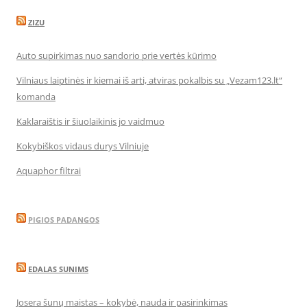
ZIZU
Auto supirkimas nuo sandorio prie vertės kūrimo
Vilniaus laiptinės ir kiemai iš arti, atviras pokalbis su „Vezam123.lt“
komanda
Kaklaraištis ir šiuolaikinis jo vaidmuo
Kokybiškos vidaus durys Vilniuje
Aquaphor filtrai
PIGIOS PADANGOS
EDALAS SUNIMS
Josera šunų maistas – kokybė, nauda ir pasirinkimas