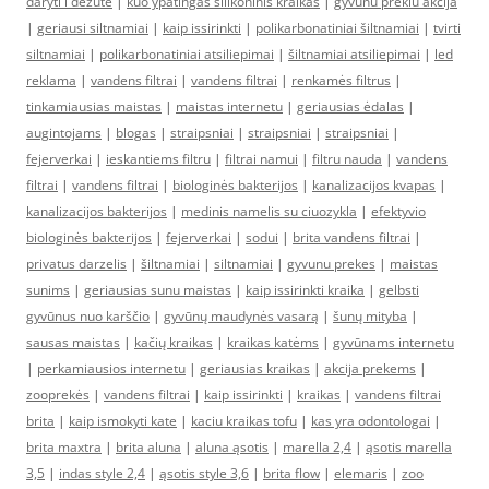
daryti i dezute
|
kuo ypatingas silikoninis kraikas
|
gyvunu prekiu akcija
|
geriausi siltnamiai
|
kaip issirinkti
|
polikarbonatiniai šiltnamiai
|
tvirti
siltnamiai
|
polikarbonatiniai atsiliepimai
|
šiltnamiai atsiliepimai
|
led
reklama
|
vandens filtrai
|
vandens filtrai
|
renkamės filtrus
|
tinkamiausias maistas
|
maistas internetu
|
geriausias ėdalas
|
augintojams
|
blogas
|
straipsniai
|
straipsniai
|
straipsniai
|
fejerverkai
|
ieskantiems filtru
|
filtrai namui
|
filtru nauda
|
vandens
filtrai
|
vandens filtrai
|
biologinės bakterijos
|
kanalizacijos kvapas
|
kanalizacijos bakterijos
|
medinis namelis su ciuozykla
|
efektyvio
biologinės bakterijos
|
fejerverkai
|
sodui
|
brita vandens filtrai
|
privatus darzelis
|
šiltnamiai
|
siltnamiai
|
gyvunu prekes
|
maistas
sunims
|
geriausias sunu maistas
|
kaip issirinkti kraika
|
gelbsti
gyvūnus nuo karščio
|
gyvūnų maudynės vasarą
|
šunų mityba
|
sausas maistas
|
kačių kraikas
|
kraikas katėms
|
gyvūnams internetu
|
perkamiausios internetu
|
geriausias kraikas
|
akcija prekems
|
zooprekės
|
vandens filtrai
|
kaip issirinkti
|
kraikas
|
vandens filtrai
brita
|
kaip ismokyti kate
|
kaciu kraikas tofu
|
kas yra odontologai
|
brita maxtra
|
brita aluna
|
aluna ąsotis
|
marella 2,4
|
ąsotis marella
3,5
|
indas style 2,4
|
ąsotis style 3,6
|
brita flow
|
elemaris
|
zoo