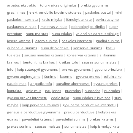
arbatos ekstraktu
|
tofu kraikas originalus
|
prekiu gyvunams
grazinimas
|
elektromobiliu krovimo stoteles
|
paskolos bustui
|
mini
paskolos internetu
|
kaciu mityba
|
išmokykite katę
|
perkraustymo
paslaugos vilniuje
|
meistras vilniuje
|
odontologijos klinika
|
super
premium
|
sunu maistas
|
sunu edalas
|
valandinis darzelis vilniuje
|
josera katems
|
josera sunims
|
paskolos internetu
|
guoliai sunims
|
dubeneliai sunims
|
sunu dziovintuvai
|
konservai sunims
|
kaciu
tualetas
|
sausas maistas katems
|
konservai katems
|
silikoninis
kraikas
|
bentonitinis kraikas
|
kraikas tofu
|
sausas sunu maistas
|
info
|
kaip sutaupyti gyvunams
|
prekes gyvunams
|
gyvunu prieziura
|
gyvunu augintojams
|
šunims
|
katėms
|
gyvunu prekes
|
tofu kraiko
naudojimas
|
ar patiks tofu
|
augalinė alternatyva
|
gyvunu prekes
|
kontaktai
|
apie mus
|
naujienos
|
nuorodos
|
nuorodos
|
nuorodos
|
gyvunu prekes internetu
|
edalo itaka
|
sunu edalas ir isvaizda
|
sunu
mityba
|
kaip perkant sutaupyti
|
gyvunams parduotuve internetu
|
geriausia parduotuve gyvunams
|
prekiu parduotuve
|
kokybiskas
edalas
|
pavadeliai katems
|
pavadeliai sunims
|
prekes katems
|
prekes sunims
|
sausas maistas
|
sunu maistas
|
kaip ismokyti kate