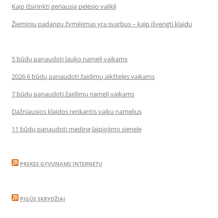
Kaip išsirinkti geriausią pelėsio valiklį
Žieminių padangų žymėjimas yra svarbus – kaip išvengti klaidų
5 būdų panaudoti lauko namelį vaikams
2026 6 būdų panaudoti žaidimų aikšteles vaikams
7 būdų panaudoti žaidimų namelį vaikams
Dažniausios klaidos renkantis vaikų namelius
11 būdų panaudoti medinę laipiojimo sienelę
PREKES GYVUNAMS INTERNETU
PIGŪS SKRYDŽIAI