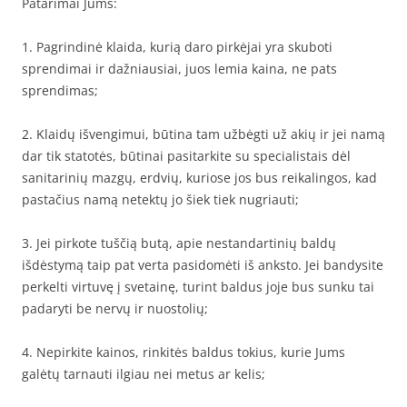
Patarimai Jums:
1. Pagrindinė klaida, kurią daro pirkėjai yra skuboti
sprendimai ir dažniausiai, juos lemia kaina, ne pats
sprendimas;
2. Klaidų išvengimui, būtina tam užbėgti už akių ir jei namą
dar tik statotės, būtinai pasitarkite su specialistais dėl
sanitarinių mazgų, erdvių, kuriose jos bus reikalingos, kad
pastačius namą netektų jo šiek tiek nugriauti;
3. Jei pirkote tuščią butą, apie nestandartinių baldų
išdėstymą taip pat verta pasidomėti iš anksto. Jei bandysite
perkelti virtuvę į svetainę, turint baldus joje bus sunku tai
padaryti be nervų ir nuostolių;
4. Nepirkite kainos, rinkitės baldus tokius, kurie Jums
galėtų tarnauti ilgiau nei metus ar kelis;