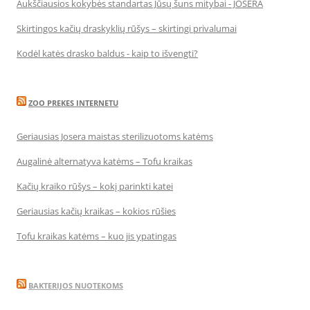
Aukščiausios kokybės standartas Jūsų šuns mitybai - JOSERA
Skirtingos kačių draskyklių rūšys – skirtingi privalumai
Kodėl katės drasko baldus - kaip to išvengti?
ZOO PREKES INTERNETU
Geriausias Josera maistas sterilizuotoms katėms
Augalinė alternatyva katėms – Tofu kraikas
Kačių kraiko rūšys – kokį parinkti katei
Geriausias kačių kraikas – kokios rūšies
Tofu kraikas katėms – kuo jis ypatingas
BAKTERIJOS NUOTEKOMS