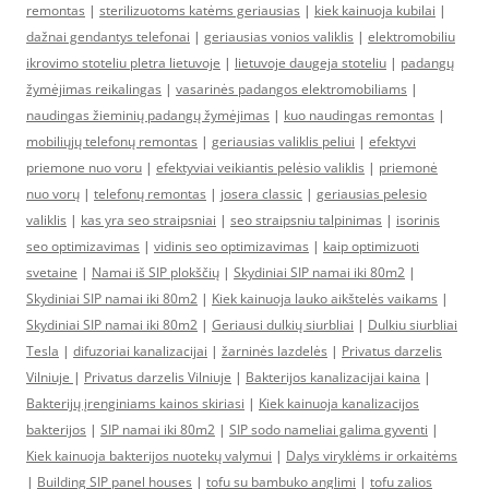
remontas
|
sterilizuotoms katėms geriausias
|
kiek kainuoja kubilai
|
dažnai gendantys telefonai
|
geriausias vonios valiklis
|
elektromobiliu
ikrovimo stoteliu pletra lietuvoje
|
lietuvoje daugeja stoteliu
|
padangų
žymėjimas reikalingas
|
vasarinės padangos elektromobiliams
|
naudingas žieminių padangų žymėjimas
|
kuo naudingas remontas
|
mobiliųjų telefonų remontas
|
geriausias valiklis peliui
|
efektyvi
priemone nuo voru
|
efektyviai veikiantis pelėsio valiklis
|
priemonė
nuo vorų
|
telefonų remontas
|
josera classic
|
geriausias pelesio
valiklis
|
kas yra seo straipsniai
|
seo straipsniu talpinimas
|
isorinis
seo optimizavimas
|
vidinis seo optimizavimas
|
kaip optimizuoti
svetaine
|
Namai iš SIP plokščių
|
Skydiniai SIP namai iki 80m2
|
Skydiniai SIP namai iki 80m2
|
Kiek kainuoja lauko aikštelės vaikams
|
Skydiniai SIP namai iki 80m2
|
Geriausi dulkių siurbliai
|
Dulkiu siurbliai
Tesla
|
difuzoriai kanalizacijai
|
žarninės lazdelės
|
Privatus darzelis
Vilniuje
|
Privatus darzelis Vilniuje
|
Bakterijos kanalizacijai kaina
|
Bakterijų įrenginiams kainos skiriasi
|
Kiek kainuoja kanalizacijos
bakterijos
|
SIP namai iki 80m2
|
SIP sodo nameliai galima gyventi
|
Kiek kainuoja bakterijos nuotekų valymui
|
Dalys viryklėms ir orkaitėms
|
Building SIP panel houses
|
tofu su bambuko anglimi
|
tofu zalios