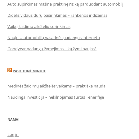
Auto supirkimas mažina praktinę riziką parduodant automobilį
Didelis vidaus durų pasirinkimas – rankenos ir dizainas
Vaikų žaidimo aikštelių surinkimas
Naujos automobilių vasarinės padangos internetu
Goodyear padangų žymėjimas – ką žymi naujas?
PASKUTINĖ MINUTĖ
Medinės žaidimų aikštelės vaikams – praktiška nauda
Naudinga investicija – nekilnojamas turtas Tenerifėje
NAMAI
Log in