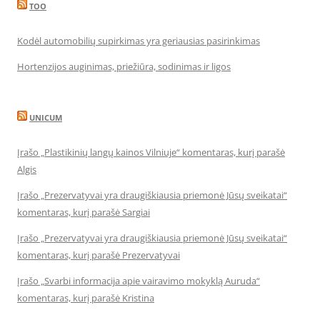
TOO
Kodėl automobilių supirkimas yra geriausias pasirinkimas
Hortenzijos auginimas, priežiūra, sodinimas ir ligos
UNICUM
Įrašo „Plastikinių langų kainos Vilniuje“ komentaras, kurį parašė
Algis
Įrašo „Prezervatyvai yra draugiškiausia priemonė Jūsų sveikatai“
komentaras, kurį parašė Sargiai
Įrašo „Prezervatyvai yra draugiškiausia priemonė Jūsų sveikatai“
komentaras, kurį parašė Prezervatyvai
Įrašo „Svarbi informacija apie vairavimo mokyklą Auruda“
komentaras, kurį parašė Kristina