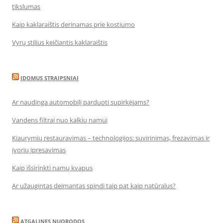
tikslumas
Kaip kaklaraištis derinamas prie kostiumo
Vyrų stilius keičiantis kaklaraištis
IDOMUS STRAIPSNIAI
Ar naudinga automobilį parduoti supirkėjams?
Vandens filtrai nuo kalkių namui
Kiaurymių restauravimas – technologijos: suvirinimas, frezavimas ir
įvorių įpresavimas
Kaip išsirinkti namų kvapus
Ar užaugintas deimantas spindi taip pat kaip natūralus?
ATGALINES NUORODOS