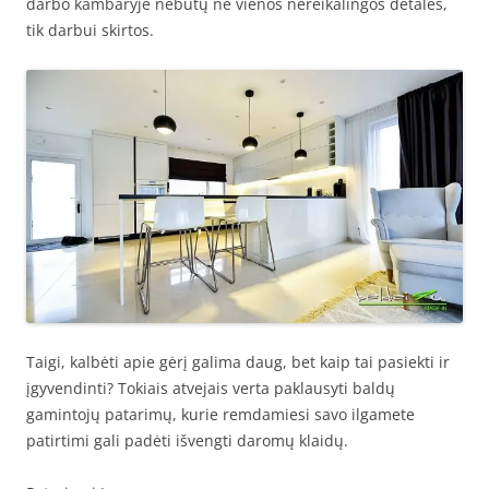
darbo kambaryje nebūtų nė vienos nereikalingos detalės,
tik darbui skirtos.
Taigi, kalbėti apie gėrį galima daug, bet kaip tai pasiekti ir
įgyvendinti? Tokiais atvejais verta paklausyti baldų
gamintojų patarimų, kurie remdamiesi savo ilgamete
patirtimi gali padėti išvengti daromų klaidų.