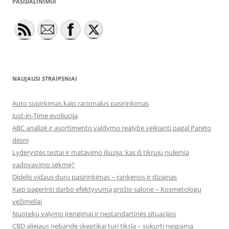
PASIDALINIMUI
NAUJAUSI STRAIPSNIAI
Auto supirkimas kaip racionalus pasirinkimas
Just-in-Time evoliucija
ABC analizė ir asortimento valdymo realybė veikianti pagal Pareto
dėsnį
Lyderystės testai ir matavimo iliuzija: kas iš tikrųjų nulemia
vadovavimo sėkmę?
Didelis vidaus durų pasirinkimas – rankenos ir dizainas
Kaip pagerinti darbo efektyvumą grožio salone – Kosmetologų
vežimėliai
Nuotekų valymo įrengimai ir nestandartinės situacijos
CBD aliejaus nebandę skeptikai turi tikslą – sukurti neigiamą