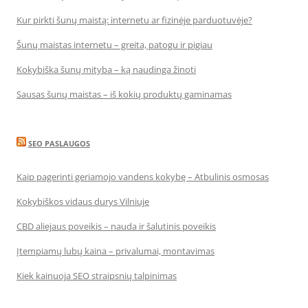
Kur pirkti šunų maistą: internetu ar fizinėje parduotuvėje?
Šunų maistas internetu – greita, patogu ir pigiau
Kokybiška šunų mityba – ką naudinga žinoti
Sausas šunų maistas – iš kokių produktų gaminamas
SEO PASLAUGOS
Kaip pagerinti geriamojo vandens kokybę – Atbulinis osmosas
Kokybiškos vidaus durys Vilniuje
CBD aliejaus poveikis – nauda ir šalutinis poveikis
Įtempiamų lubų kaina – privalumai, montavimas
Kiek kainuoja SEO straipsnių talpinimas