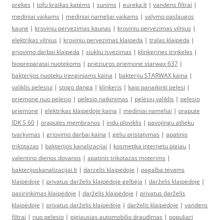
prekes
|
tofu kraikas katėms
|
sunims
|
eureka.lt
|
vandens filtrai
|
mediniai vaikams
|
mediniai nameliai vaikams
|
valymo paslaugos
kaune
|
kroviniu pervezimas kaunas
|
kroviniu pervezimas vilnius
|
elektrikas vilnius
|
kroviniu pervezimas klaipeda
|
tralas klaipeda
|
griovimo darbai klaipeda
|
siukliu isvezimas
|
klinkerines trinkeles
|
biopreparatai nuotekoms
|
prieziuros priemone starwax 637
|
bakterijos nuoteku irenginiams kaina
|
bakteriju STARWAX kaina
|
valiklis pelesiui
|
stogo danga
|
klinkeris
|
kaip panaikinti pelesi
|
priemone nuo pelesio
|
pelesio naikinimas
|
pelėsių valiklis
|
pelesio
priemone
|
elektrikas klaipedoje kaina
|
mediniai nameliai
|
orapute
JDK S 60
|
oraputes membranos
|
indu ploviklis
|
pavojingu atlieku
tvarkymas
|
griovimo darbai kaina
|
geliu pristatymas
|
apatinis
trikotazas
|
bakterijos kanalizacijai
|
kosmetika internetu pigiau
|
valentino dienos dovanos
|
apatinis trikotazas moterims
|
bakterijoskanalizacijai.lt
|
darzelis klaipedoje
|
pagalba tėvams
klaipėdoje
|
privatus darželis klaipėdoje gelbėja
|
darželis klaipėdoje
|
pasirinkimas klaipėdoje
|
darželis klaipėdoje
|
privatus darželis
klaipėdoje
|
privatus darželis klaipėdoje
|
darželis klaipėdoje
|
vandens
filtrai
|
nuo pelesio
|
pigiausias automobilio draudimas
|
populiari