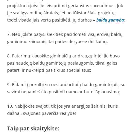
projektuotojais. Jie leis priimti geriausius sprendimus. Juk
jie yra įgyvendinę šimtais, jei ne tūkstančiais projektų,
todėl visada jais verta pasitikėti. Jų darbas –
baldų gamyba
;
7. Nebijokite patys, šiek tiek pasidomėti visų erdvių baldų
gaminimo kainomis, tai padės derybose dėl kainų;
8. Patarimų klauskite giminaičių ar draugų ir jei jie buvo
pasinaudoję baldų gamintojų paslaugomis, tikrai galės
patarti ir nukreipti pas tikrus specialistus;
9. Eidami į pokalbį su nestandartinių baldų gamintojais, su
savimi nepamirškite pasiimti namo ar buto išplanavimo;
10. Nebijokite svajoti, tik jos yra energijos šaltinis, kuris
dažnai, svajones paverčia realybe!
Taip pat skaitykite: