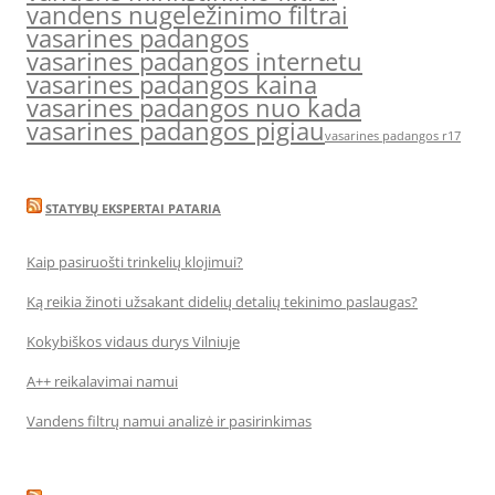
vandens nugeležinimo filtrai
vasarines padangos
vasarines padangos internetu
vasarines padangos kaina
vasarines padangos nuo kada
vasarines padangos pigiau
vasarines padangos r17
STATYBŲ EKSPERTAI PATARIA
Kaip pasiruošti trinkelių klojimui?
Ką reikia žinoti užsakant didelių detalių tekinimo paslaugas?
Kokybiškos vidaus durys Vilniuje
A++ reikalavimai namui
Vandens filtrų namui analizė ir pasirinkimas