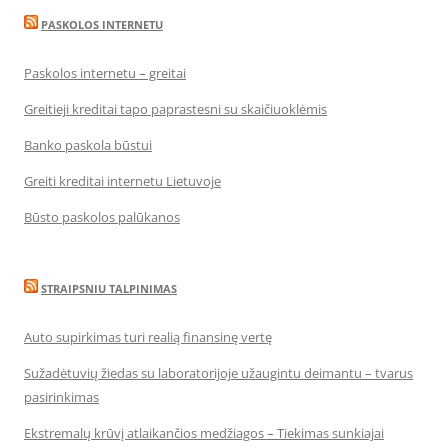
PASKOLOS INTERNETU
Paskolos internetu – greitai
Greitieji kreditai tapo paprastesni su skaičiuoklėmis
Banko paskola būstui
Greiti kreditai internetu Lietuvoje
Būsto paskolos palūkanos
STRAIPSNIU TALPINIMAS
Auto supirkimas turi realią finansinę vertę
Sužadėtuvių žiedas su laboratorijoje užaugintu deimantu – tvarus
pasirinkimas
Ekstremalų krūvį atlaikančios medžiagos – Tiekimas sunkiajai