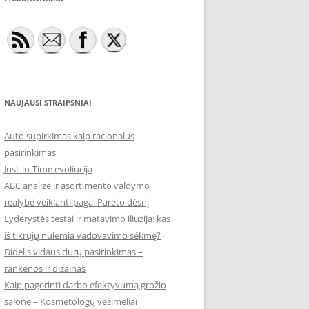
NAUJAUSI STRAIPSNIAI
Auto supirkimas kaip racionalus
pasirinkimas
Just-in-Time evoliucija
ABC analizė ir asortimento valdymo
realybė veikianti pagal Pareto dėsnį
Lyderystės testai ir matavimo iliuzija: kas
iš tikrųjų nulemia vadovavimo sėkmę?
Didelis vidaus durų pasirinkimas –
rankenos ir dizainas
Kaip pagerinti darbo efektyvumą grožio
salone – Kosmetologų vežimėliai