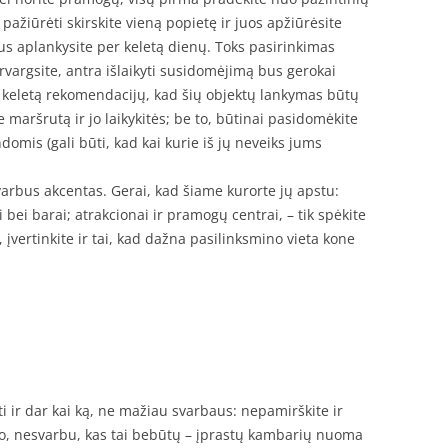
 pažiūrėti skirskite vieną popietę ir juos apžiūrėsite
us aplankysite per keletą dienų. Toks pasirinkimas
rvargsite, antra išlaikyti susidomėjimą bus gerokai
dar keletą rekomendacijų, kad šių objektų lankymas būtų
 maršrutą ir jo laikykitės; be to, būtinai pasidomėkite
omis (gali būti, kad kai kurie iš jų neveiks jums
varbus akcentas. Gerai, kad šiame kurorte jų apstu:
i bei barai; atrakcionai ir pramogų centrai, – tik spėkite
e, įvertinkite ir tai, kad dažna pasilinksmino vieta kone
ti ir dar kai ką, ne mažiau svarbaus: nepamirškite ir
o, nesvarbu, kas tai bebūtų – įprastų kambarių nuoma