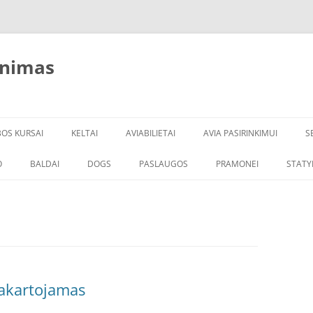
inimas
BOS KURSAI
KELTAI
AVIABILIETAI
AVIA PASIRINKIMUI
S
O
BALDAI
DOGS
PASLAUGOS
PRAMONEI
STATY
pakartojamas