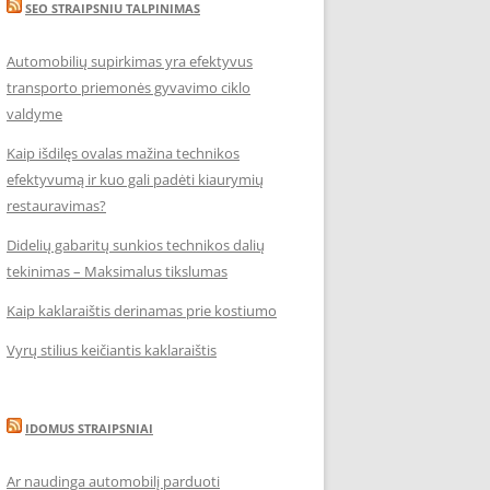
SEO STRAIPSNIU TALPINIMAS
Automobilių supirkimas yra efektyvus
transporto priemonės gyvavimo ciklo
valdyme
Kaip išdilęs ovalas mažina technikos
efektyvumą ir kuo gali padėti kiaurymių
restauravimas?
Didelių gabaritų sunkios technikos dalių
tekinimas – Maksimalus tikslumas
Kaip kaklaraištis derinamas prie kostiumo
Vyrų stilius keičiantis kaklaraištis
IDOMUS STRAIPSNIAI
Ar naudinga automobilį parduoti