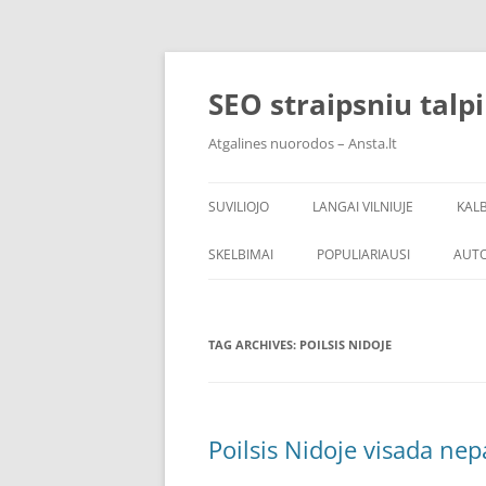
Skip
to
content
SEO straipsniu talp
Atgalines nuorodos – Ansta.lt
SUVILIOJO
LANGAI VILNIUJE
KAL
SKELBIMAI
POPULIARIAUSI
AUT
TAG ARCHIVES:
POILSIS NIDOJE
Poilsis Nidoje visada ne