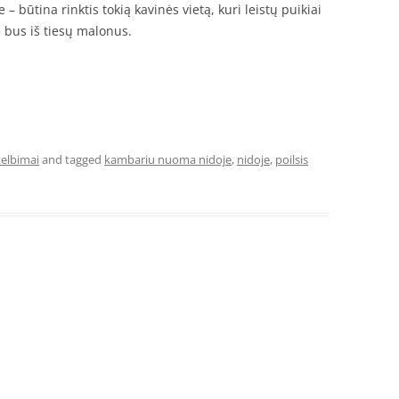
 būtina rinktis tokią kavinės vietą, kuri leistų puikiai
je bus iš tiesų malonus.
elbimai
and tagged
kambariu nuoma nidoje
,
nidoje
,
poilsis