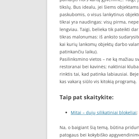
tikslų. Bus idealu, jei šiems objektams
paskubomis, o visus lankytinus objekt
tikrai yra naudingas: visų pirma, nepe
lengviau. Taigi, belieka tik pateikti 
tikras malonumas: iš anksto sudarysite
kai kurių lankomų objektų darbo valand
patinkančiu laiku).
Pasilinksmino vietos – ne ką mažiau s
restoranai bei kavinės; naktiniai kluba
rinktis tai, kad patinka labiausiai. Bej
kas vakarą siūlo vis kitokią programą.
Taip pat skaitykite:
Mitai – dujų silikatiniai blokeliai
;
Na, o baigiant šią temą, būtina pridur
patogaus bei kokybiško apgyvendinim