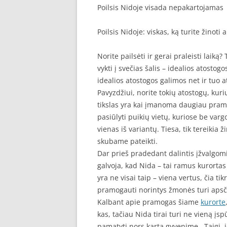
Poilsis Nidoje visada nepakartojamas
Poilsis Nidoje: viskas, ką turite žinot
Norite pailsėti ir gerai praleisti laiką?
vykti į svečias šalis – idealios atostogo
idealios atostogos galimos net ir tuo 
Pavyzdžiui, norite tokių atostogų, kur
tikslas yra kai įmanoma daugiau pramog
pasiūlyti puikių vietų, kuriose be vargo
vienas iš variantų. Tiesa, tik tereikia ži
skubame pateikti.
Dar prieš pradedant dalintis įžvalgom
galvoja, kad Nida – tai ramus kurortas
yra ne visai taip – viena vertus, čia tik
pramogauti norintys žmonės turi apsč
Kalbant apie pramogas šiame
kurorte
kas, tačiau Nida tirai turi ne vieną įsp
pamatyti nors kartą gyvenime,. Taigi, 