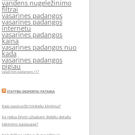
vandens nugeležinimo
filtrai
vasarines padangos
vasarines padangos
internetu
vasarines padangos
kaina
vasarines padangos nuo
kada
vasarines padangos
pigiau
vasarines padangos r17
STATYBŲ EKSPERTAI PATARIA
Kaip pasiruošti trinkelių klojimui?
Ką reikia žinoti užsakant didelių detalių
tekinimo paslaugas?