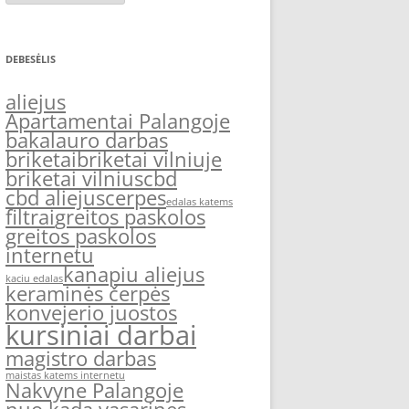
DEBESĖLIS
aliejus
Apartamentai Palangoje
bakalauro darbas
briketai
briketai vilniuje
briketai vilnius
cbd
cbd aliejus
cerpes
edalas katems
filtrai
greitos paskolos
greitos paskolos
internetu
kanapiu aliejus
kaciu edalas
keraminės čerpės
konvejerio juostos
kursiniai darbai
magistro darbas
maistas katems internetu
Nakvyne Palangoje