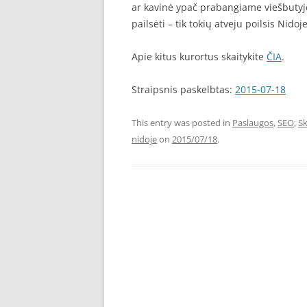
ar kavinė ypač prabangiame viešbutyje –
pailsėti – tik tokių atveju poilsis Nido
Apie kitus kurortus skaitykite
ČIA
.
Straipsnis paskelbtas:
2015-07-18
This entry was posted in
Paslaugos
,
SEO
,
Sk
nidoje
on
2015/07/18
.