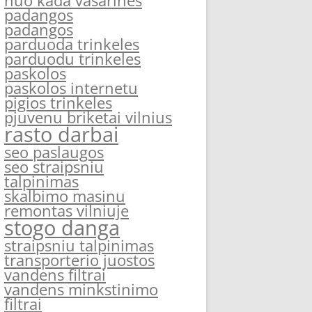
nuo kada vasarines
padangos
padangos
parduoda trinkeles
parduodu trinkeles
paskolos
paskolos internetu
pigios trinkeles
pjuvenu briketai vilnius
rasto darbai
seo paslaugos
seo straipsniu
talpinimas
skalbimo masinu
remontas vilniuje
stogo danga
straipsniu talpinimas
transporterio juostos
vandens filtrai
vandens minkstinimo
filtrai