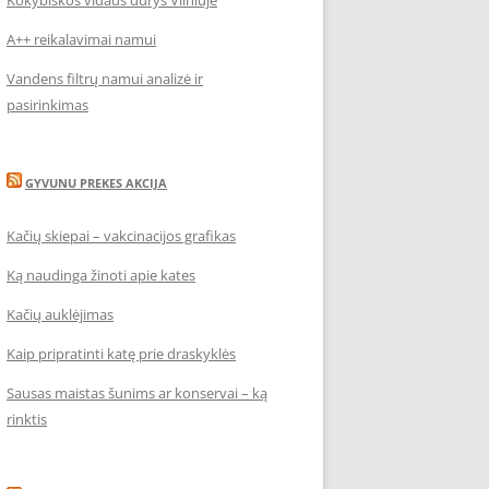
Kokybiškos vidaus durys Vilniuje
A++ reikalavimai namui
Vandens filtrų namui analizė ir
pasirinkimas
GYVUNU PREKES AKCIJA
Kačių skiepai – vakcinacijos grafikas
Ką naudinga žinoti apie kates
Kačių auklėjimas
Kaip pripratinti katę prie draskyklės
Sausas maistas šunims ar konservai – ką
rinktis