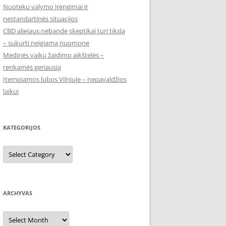
Nuotekų valymo įrengimai ir
nestandartinės situacijos
CBD aliejaus nebandę skeptikai turi tikslą
– sukurti neigiamą nuomonę
Medinės vaikų žaidimo aikštelės –
renkamės geriausią
Įtempiamos lubos Vilniuje – nepavaldžios
laikui
KATEGORIJOS
Kategorijos
ARCHYVAS
Archyvas