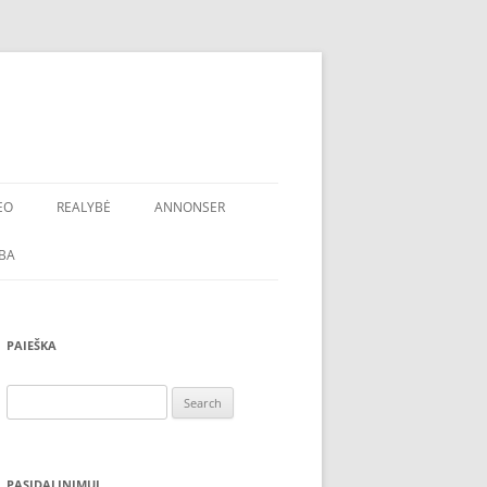
EO
REALYBĖ
ANNONSER
BA
PAIEŠKA
Search
for:
PASIDALINIMUI