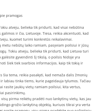
i apie pramogas
 Tokiu atveju, belieka tik pridurti, kad visai nebūtina
s galimos ir čia, Lietuvoje. Tiesa, reikia akcentuoti, kad
atveju, kuomet turimi konkretūs reikalavimai.
ių metu nebūtų laiko ramiam, pasyviam poilsiui ir jūsų
ų. Tokiu atveju, belieka tik pridurti, kad Lietuva turi
 galėsite gyvendinti šį tikslą, o poilsis Nidoje yra
noti šiek tiek svarbios informacijos. kaip tik tokią ir
is šia tema, reikia pasakyti, kad nemaža dalis žmonių
 ir labiau tinka tiems, kurie pageidauja tylumos. Tačiau
rai rasite jaukių vietų ramiam poilsiui, kita vertus,
iai pasirinkimų.
, visų pirma reikėtų pradėti nuo lankytinų vietų, kas jau
ūdingo grožio lankytiną objektą, kuriuos tikrai yra verta
jei norite pramogų, visų pirma pradėkite nuo pažintinių