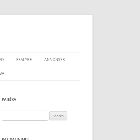
EO
REALYBĖ
ANNONSER
BA
PAIEŠKA
Search
for:
PASIDALINIMUI