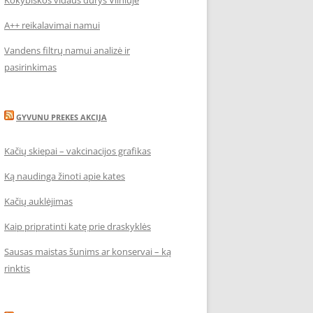
Kokybiškos vidaus durys Vilniuje
A++ reikalavimai namui
Vandens filtrų namui analizė ir
pasirinkimas
GYVUNU PREKES AKCIJA
Kačių skiepai – vakcinacijos grafikas
Ką naudinga žinoti apie kates
Kačių auklėjimas
Kaip pripratinti katę prie draskyklės
Sausas maistas šunims ar konservai – ką
rinktis