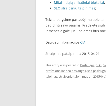
Mitai – dujų silikatiniai blokeliai
;
SEO straipsniu talpinimas
;
Tekstą baigsime pastebėjimu apie tai,
padidinti savo pajams. Pradėkite siūlyt
ir mėnesio gale jūsų pajamos bus nors 
Daugiau informacijos
ČIA
.
Straipsnis patalpintas: 2015-04-21
This entry was posted in
Paslaugos
,
SEO
,
Sk
profesionalios seo paslaugos
,
seo paslaugo
talpinias
,
straipsniu talpinimas
on
2015/04/