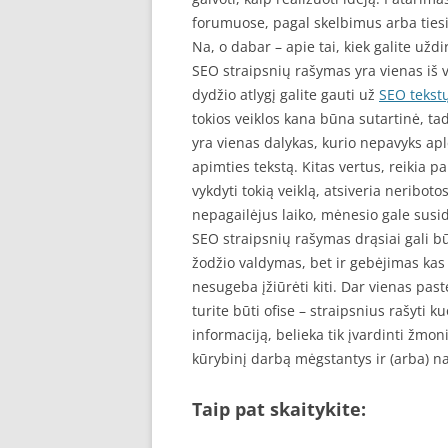
forumuose, pagal skelbimus arba tiesio
Na, o dabar – apie tai, kiek galite uždi
SEO straipsnių rašymas yra vienas iš v
dydžio atlygį galite gauti už
SEO tekst
tokios veiklos kana būna sutartinė, ta
yra vienas dalykas, kurio nepavyks apl
apimties tekstą. Kitas vertus, reikia p
vykdyti tokią veiklą, atsiveria neribotos
nepagailėjus laiko, mėnesio gale susid
SEO straipsnių rašymas drąsiai gali bū
žodžio valdymas, bet ir gebėjimas kas ka
nesugeba įžiūrėti kiti. Dar vienas pas
turite būti ofise – straipsnius rašyti k
informaciją, belieka tik įvardinti žmon
kūrybinį darbą mėgstantys ir (arba) n
Taip pat skaitykite: