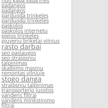
nuo kada vasarines
padangos
padangos
parduoda trinkeles
parduodu trinkeles
paskolos
paskolos internetu
pigios trinkeles
pjuvenu briketai vilnius
rasto darbai
seo paslaugos
seo straipsniu
talpinimas
skalbimo masinu
remontas vilniuje
stogo danga
straipsniu talpinimas
transporterio juostos
vandens filtrai
vandens minkstinimo
filtrai