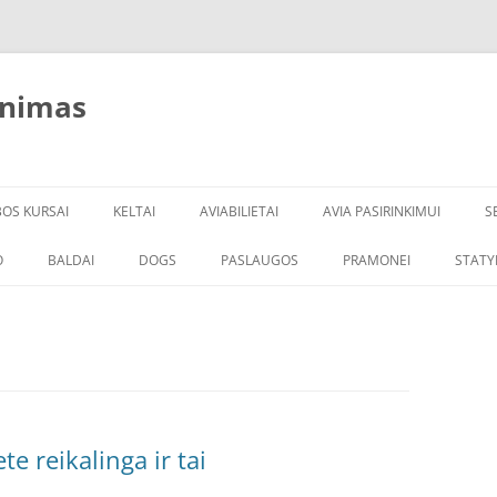
inimas
BOS KURSAI
KELTAI
AVIABILIETAI
AVIA PASIRINKIMUI
S
O
BALDAI
DOGS
PASLAUGOS
PRAMONEI
STATY
te reikalinga ir tai