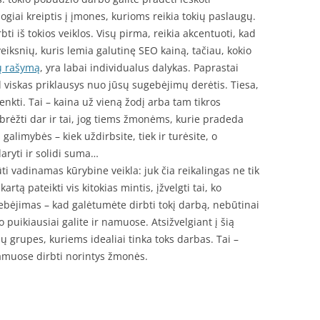
giai kreiptis į įmones, kurioms reikia tokių paslaugų.
rbti iš tokios veiklos. Visų pirma, reikia akcentuoti, kad
eiksnių, kuris lemia galutinę SEO kainą, tačiau, kokio
ų rašymą
, yra labai individualus dalykas. Paprastai
d viskas priklausys nuo jūsų sugebėjimų derėtis. Tiesa,
enkti. Tai – kaina už vieną žodį arba tam tikros
abrėžti dar ir tai, jog tiems žmonėms, kurie pradeda
 galimybės – kiek uždirbsite, tiek ir turėsite, o
aryti ir solidi suma…
ti vadinamas kūrybine veikla: juk čia reikalingas ne tik
rtą pateikti vis kitokias mintis, įžvelgti tai, ko
tebėjimas – kad galėtumėte dirbti tokį darbą, nebūtinai
uo puikiausiai galite ir namuose. Atsižvelgiant į šią
ių grupes, kuriems idealiai tinka toks darbas. Tai –
amuose dirbti norintys žmonės.