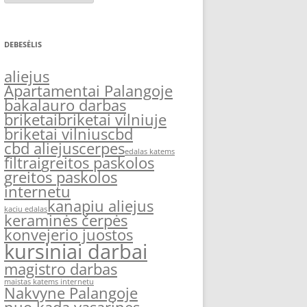
DEBESĖLIS
aliejus
Apartamentai Palangoje
bakalauro darbas
briketai
briketai vilniuje
briketai vilnius
cbd
cbd aliejus
cerpes
edalas katems
filtrai
greitos paskolos
greitos paskolos
internetu
kanapiu aliejus
kaciu edalas
keraminės čerpės
konvejerio juostos
kursiniai darbai
magistro darbas
maistas katems internetu
Nakvyne Palangoje