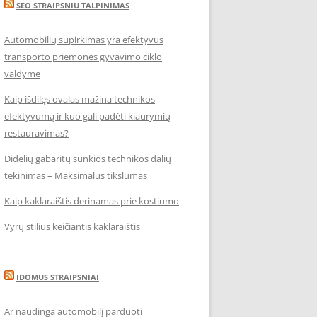
SEO STRAIPSNIU TALPINIMAS
Automobilių supirkimas yra efektyvus
transporto priemonės gyvavimo ciklo
valdyme
Kaip išdilęs ovalas mažina technikos
efektyvumą ir kuo gali padėti kiaurymių
restauravimas?
Didelių gabaritų sunkios technikos dalių
tekinimas – Maksimalus tikslumas
Kaip kaklaraištis derinamas prie kostiumo
Vyrų stilius keičiantis kaklaraištis
IDOMUS STRAIPSNIAI
Ar naudinga automobilį parduoti