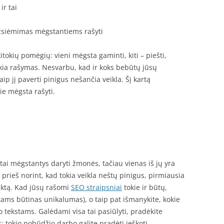
ir tai
žsiėmimas mėgstantiems rašyti
kitokių pomėgių: vieni mėgsta gaminti, kiti – piešti,
ia rašymas. Nesvarbu, kad ir koks bebūtų jūsų
p jį paverti pinigus nešančia veikla. Šį kartą
ie mėgsta rašyti.
 tai mėgstantys daryti žmonės, tačiau vienas iš jų yra
rieš norint, kad tokia veikla neštų pinigus, pirmiausia
duktą. Kad jūsų rašomi
SEO straipsniai
tokie ir būtų,
stams būtinas unikalumas), o taip pat išmanykite, kokie
o tekstams. Galėdami visa tai pasiūlyti, pradėkite
as: tokio pobūdžio darbo galite pradėti ieškoti