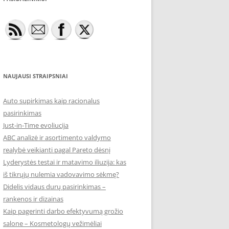
NAUJAUSI STRAIPSNIAI
Auto supirkimas kaip racionalus
pasirinkimas
Just-in-Time evoliucija
ABC analizė ir asortimento valdymo
realybė veikianti pagal Pareto dėsnį
Lyderystės testai ir matavimo iliuzija: kas
iš tikrųjų nulemia vadovavimo sėkmę?
Didelis vidaus durų pasirinkimas –
rankenos ir dizainas
Kaip pagerinti darbo efektyvumą grožio
salone – Kosmetologų vežimėliai