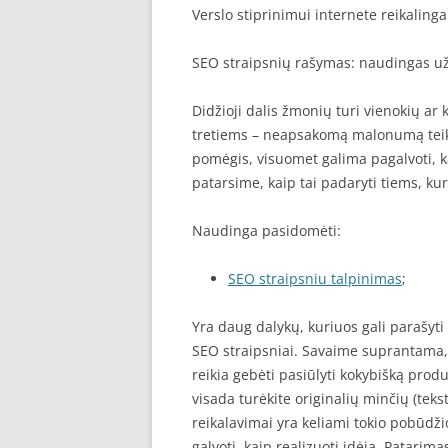
Verslo stiprinimui internete reikalinga 
SEO straipsnių rašymas: naudingas u
Didžioji dalis žmonių turi vienokių ar 
tretiems – neapsakomą malonumą teik
pomėgis, visuomet galima pagalvoti, kai
patarsime, kaip tai padaryti tiems, kur
Naudinga pasidomėti:
SEO straipsniu talpinimas
;
Yra daug dalykų, kuriuos gali parašyti
SEO straipsniai. Savaime suprantama, p
reikia gebėti pasiūlyti kokybišką pro
visada turėkite originalių minčių (tek
reikalavimai yra keliami tokio pobūdži
galvoti, kaip realizuoti idėją. Patarim