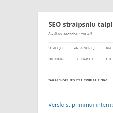
Skip
to
content
SEO straipsniu talp
Atgalines nuorodos – Ansta.lt
SUVILIOJO
LANGAI VILNIUJE
KAL
SKELBIMAI
POPULIARIAUSI
AUT
TAG ARCHIVES:
SEO STRAIPSNIU TALPINIAS
Verslo stiprinimui interne