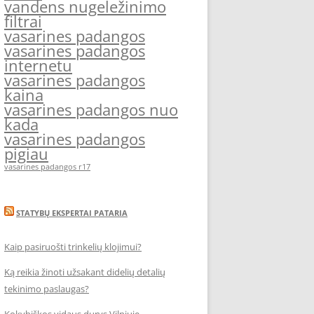
vandens nugeležinimo
filtrai
vasarines padangos
vasarines padangos
internetu
vasarines padangos
kaina
vasarines padangos nuo
kada
vasarines padangos
pigiau
vasarines padangos r17
STATYBŲ EKSPERTAI PATARIA
Kaip pasiruošti trinkelių klojimui?
Ką reikia žinoti užsakant didelių detalių
tekinimo paslaugas?