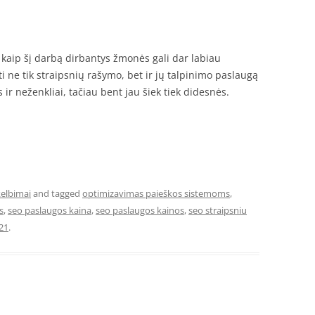
 kaip šį darbą dirbantys žmonės gali dar labiau
i ne tik straipsnių rašymo, bet ir jų talpinimo paslaugą
ir neženkliai, tačiau bent jau šiek tiek didesnės.
elbimai
and tagged
optimizavimas paieškos sistemoms
,
s
,
seo paslaugos kaina
,
seo paslaugos kainos
,
seo straipsniu
21
.