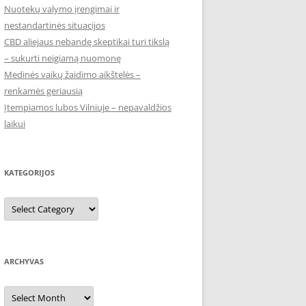
Nuotekų valymo įrengimai ir
nestandartinės situacijos
CBD aliejaus nebandę skeptikai turi tikslą
– sukurti neigiamą nuomonę
Medinės vaikų žaidimo aikštelės –
renkamės geriausią
Įtempiamos lubos Vilniuje – nepavaldžios
laikui
KATEGORIJOS
Kategorijos
ARCHYVAS
Archyvas