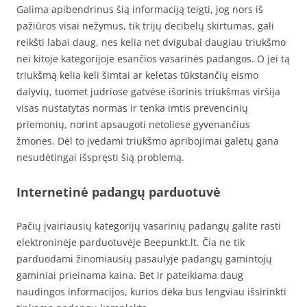
Galima apibendrinus šią informaciją teigti, jog nors iš
pažiūros visai nežymus, tik trijų decibelų skirtumas, gali
reikšti labai daug, nes kelia net dvigubai daugiau triukšmo
nei kitoje kategorijoje esančios vasarinės padangos. O jei tą
triukšmą kelia keli šimtai ar keletas tūkstančių eismo
dalyvių, tuomet judriose gatvėse išorinis triukšmas viršija
visas nustatytas normas ir tenka imtis prevencinių
priemonių, norint apsaugoti netoliese gyvenančius
žmones. Dėl to įvedami triukšmo apribojimai galėtų gana
nesudėtingai išspręsti šią problemą.
Internetinė padangų parduotuvė
Pačių įvairiausių kategorijų vasarinių padangų galite rasti
elektroninėje parduotuvėje Beepunkt.lt. Čia ne tik
parduodami žinomiausių pasaulyje padangų gamintojų
gaminiai prieinama kaina. Bet ir pateikiama daug
naudingos informacijos, kurios dėka bus lengviau išsirinkti