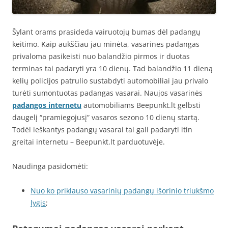
Šylant orams prasideda vairuotojų bumas dėl padangų
keitimo. Kaip aukščiau jau minėta, vasarines padangas
privaloma pasikeisti nuo balandžio pirmos ir duotas
terminas tai padaryti yra 10 dienų. Tad balandžio 11 dieną
kelių policijos patrulio sustabdyti automobiliai jau privalo
turėti sumontuotas padangas vasarai. Naujos vasarinės
padangos internetu
automobiliams Beepunkt.lt gelbsti
daugelį “pramiegojusį” vasaros sezono 10 dienų startą.
Todėl ieškantys padangų vasarai tai gali padaryti itin
greitai internetu – Beepunkt.lt parduotuvėje.
Naudinga pasidomėti:
Nuo ko priklauso vasarinių padangų išorinio triukšmo
lygis
;