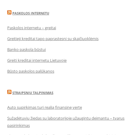
PASKOLOS INTERNETU
Paskolos internetu – greitai
Greitieji kreditai tapo paprastesni su skaičiuoklėmis
Banko paskola būstui
Greiti kreditai internetu Lietuvoje
Būsto paskolos palūkanos
STRAIPSNIU TALPINIMAS
Auto supirkimas turi realią finansinę vertę
Sužadėtuvių žiedas su laboratorijoje užaugintu deimantu – tvarus
pasirinkimas