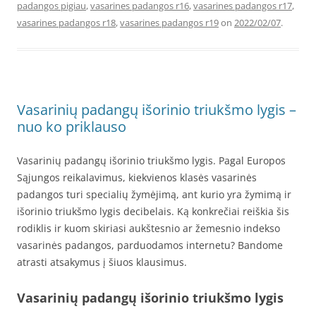
padangos pigiau
,
vasarines padangos r16
,
vasarines padangos r17
,
vasarines padangos r18
,
vasarines padangos r19
on
2022/02/07
.
Vasarinių padangų išorinio triukšmo lygis –
nuo ko priklauso
Vasarinių padangų išorinio triukšmo lygis. Pagal Europos
Sąjungos reikalavimus, kiekvienos klasės vasarinės
padangos turi specialių žymėjimą, ant kurio yra žymimą ir
išorinio triukšmo lygis decibelais. Ką konkrečiai reiškia šis
rodiklis ir kuom skiriasi aukštesnio ar žemesnio indekso
vasarinės padangos, parduodamos internetu? Bandome
atrasti atsakymus į šiuos klausimus.
Vasarinių padangų išorinio triukšmo lygis