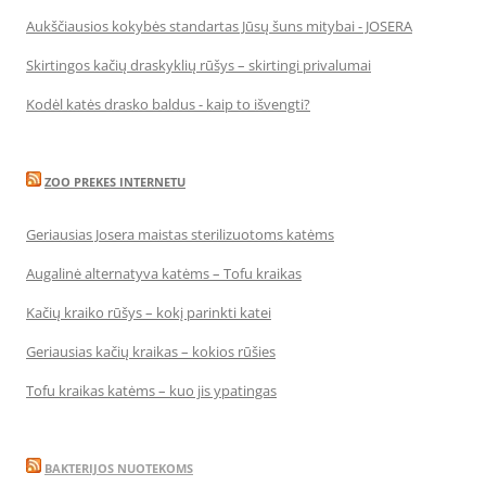
Aukščiausios kokybės standartas Jūsų šuns mitybai - JOSERA
Skirtingos kačių draskyklių rūšys – skirtingi privalumai
Kodėl katės drasko baldus - kaip to išvengti?
ZOO PREKES INTERNETU
Geriausias Josera maistas sterilizuotoms katėms
Augalinė alternatyva katėms – Tofu kraikas
Kačių kraiko rūšys – kokį parinkti katei
Geriausias kačių kraikas – kokios rūšies
Tofu kraikas katėms – kuo jis ypatingas
BAKTERIJOS NUOTEKOMS