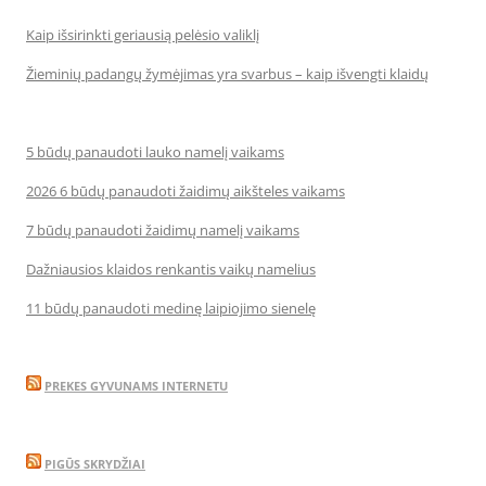
Kaip išsirinkti geriausią pelėsio valiklį
Žieminių padangų žymėjimas yra svarbus – kaip išvengti klaidų
5 būdų panaudoti lauko namelį vaikams
2026 6 būdų panaudoti žaidimų aikšteles vaikams
7 būdų panaudoti žaidimų namelį vaikams
Dažniausios klaidos renkantis vaikų namelius
11 būdų panaudoti medinę laipiojimo sienelę
PREKES GYVUNAMS INTERNETU
PIGŪS SKRYDŽIAI