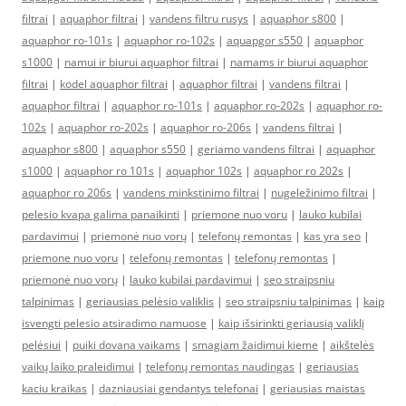
filtrai
|
aquaphor filtrai
|
vandens filtru rusys
|
aquaphor s800
|
aquaphor ro-101s
|
aquaphor ro-102s
|
aquapgor s550
|
aquaphor
s1000
|
namui ir biurui aquaphor filtrai
|
namams ir biurui aquaphor
filtrai
|
kodel aquaphor filtrai
|
aquaphor filtrai
|
vandens filtrai
|
aquaphor filtrai
|
aquaphor ro-101s
|
aquaphor ro-202s
|
aquaphor ro-
102s
|
aquaphor ro-202s
|
aquaphor ro-206s
|
vandens filtrai
|
aquaphor s800
|
aquaphor s550
|
geriamo vandens filtrai
|
aquaphor
s1000
|
aquaphor ro 101s
|
aquaphor 102s
|
aquaphor ro 202s
|
aquaphor ro 206s
|
vandens minkstinimo filtrai
|
nugeležinimo filtrai
|
pelesio kvapa galima panaikinti
|
priemone nuo voru
|
lauko kubilai
pardavimui
|
priemonė nuo vorų
|
telefonų remontas
|
kas yra seo
|
priemone nuo voru
|
telefonų remontas
|
telefonų remontas
|
priemonė nuo vorų
|
lauko kubilai pardavimui
|
seo straipsniu
talpinimas
|
geriausias pelėsio valiklis
|
seo straipsniu talpinimas
|
kaip
isvengti pelesio atsiradimo namuose
|
kaip išsirinkti geriausią valiklį
pelėsiui
|
puiki dovana vaikams
|
smagiam žaidimui kieme
|
aikštelės
vaikų laiko praleidimui
|
telefonų remontas naudingas
|
geriausias
kaciu kraikas
|
dazniausiai gendantys telefonai
|
geriausias maistas