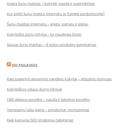
Josera šunų maistas – kokybė, nauda ir pasirinkimas
Kur pirkti šunų maistą: internetu ar fizinėje parduotuvėje?
Šunų maistas internetu – greita, patogu ir pigiau
Kokybiška šunų mityba – ką naudinga žinoti
Sausas šunų maistas – iš kokių produktų gaminamas
SEO PASLAUGOS
Kaip pagerinti geriamojo vandens kokybę – Atbulinis osmosas
Kokybiškos vidaus durys Vilniuje
CBD aliejaus poveikis – nauda ir šalutinis poveikis
Įtempiamų lubų kaina – privalumai, montavimas
Kiek kainuoja SEO straipsnių talpinimas