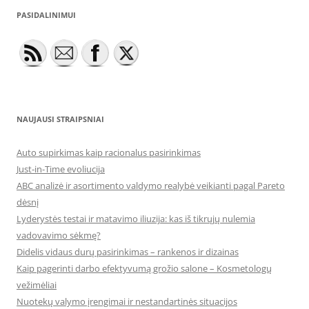
PASIDALINIMUI
NAUJAUSI STRAIPSNIAI
Auto supirkimas kaip racionalus pasirinkimas
Just-in-Time evoliucija
ABC analizė ir asortimento valdymo realybė veikianti pagal Pareto
dėsnį
Lyderystės testai ir matavimo iliuzija: kas iš tikrųjų nulemia
vadovavimo sėkmę?
Didelis vidaus durų pasirinkimas – rankenos ir dizainas
Kaip pagerinti darbo efektyvumą grožio salone – Kosmetologų
vežimėliai
Nuotekų valymo įrengimai ir nestandartinės situacijos