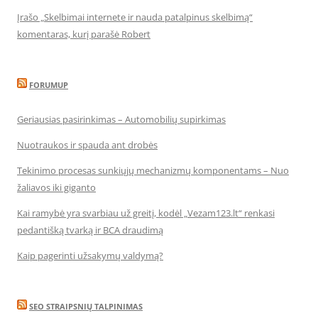
Įrašo „Skelbimai internete ir nauda patalpinus skelbimą“
komentaras, kurį parašė Robert
FORUMUP
Geriausias pasirinkimas – Automobilių supirkimas
Nuotraukos ir spauda ant drobės
Tekinimo procesas sunkiųjų mechanizmų komponentams – Nuo
žaliavos iki giganto
Kai ramybė yra svarbiau už greitį, kodėl „Vezam123.lt“ renkasi
pedantišką tvarką ir BCA draudimą
Kaip pagerinti užsakymų valdymą?
SEO STRAIPSNIŲ TALPINIMAS