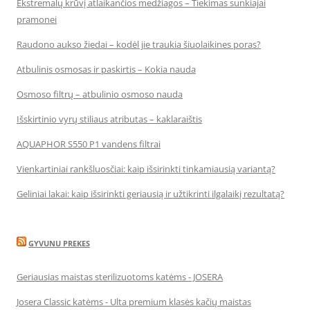
Ekstremalų krūvį atlaikančios medžiagos – Tiekimas sunkiajai
pramonei
Raudono aukso žiedai – kodėl jie traukia šiuolaikines poras?
Atbulinis osmosas ir paskirtis – Kokia nauda
Osmoso filtrų – atbulinio osmoso nauda
Išskirtinio vyrų stiliaus atributas – kaklaraištis
AQUAPHOR S550 P1 vandens filtrai
Vienkartiniai rankšluosčiai: kaip išsirinkti tinkamiausią variantą?
Geliniai lakai: kaip išsirinkti geriausią ir užtikrinti ilgalaikį rezultatą?
GYVUNU PREKES
Geriausias maistas sterilizuotoms katėms - JOSERA
Josera Classic katėms - Ulta premium klasės kačių maistas