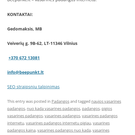
KONTAKTAI:
Gedomaksis, MB
Veiverių g. 9B-62, LT-11346 Vilnius
+370 672 13081
info@beepunkt.lt
SEO straipsniu talpinimas
This entry was posted in
Padangos
and tagged
naujos vasarines
padangos
,
nuo kada vasarines padangos
,
padangos
,
pigios
vasarines padangos
,
vasarines padangos
,
vasarines padangos
internetu
,
vasarines padangos internetu pigiau
,
vasarines
padangos kaina
,
vasarines padangos nuo kada
,
vasarines