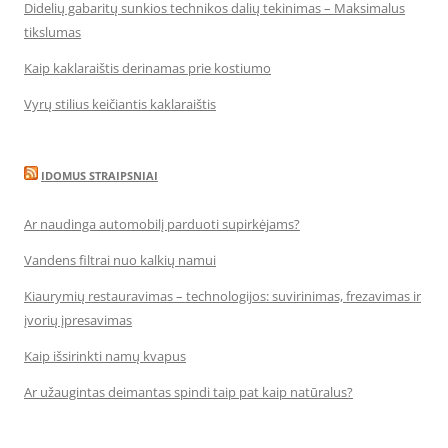
Didelių gabaritų sunkios technikos dalių tekinimas – Maksimalus
tikslumas
Kaip kaklaraištis derinamas prie kostiumo
Vyrų stilius keičiantis kaklaraištis
IDOMUS STRAIPSNIAI
Ar naudinga automobilį parduoti supirkėjams?
Vandens filtrai nuo kalkių namui
Kiaurymių restauravimas – technologijos: suvirinimas, frezavimas ir
įvorių įpresavimas
Kaip išsirinkti namų kvapus
Ar užaugintas deimantas spindi taip pat kaip natūralus?