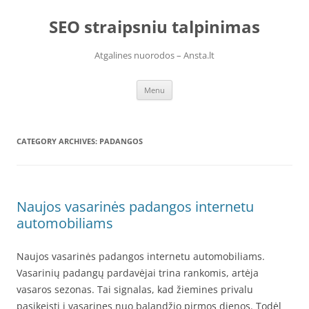
Skip
to
SEO straipsniu talpinimas
content
Atgalines nuorodos – Ansta.lt
Menu
CATEGORY ARCHIVES:
PADANGOS
Naujos vasarinės padangos internetu
automobiliams
Naujos vasarinės padangos internetu automobiliams.
Vasarinių padangų pardavėjai trina rankomis, artėja
vasaros sezonas. Tai signalas, kad žiemines privalu
pasikeisti į vasarines nuo balandžio pirmos dienos. Todėl