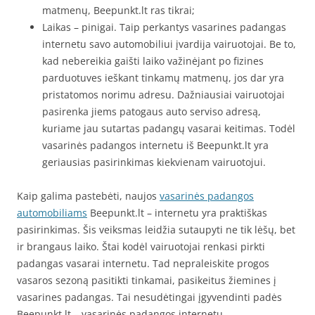
matmenų, Beepunkt.lt ras tikrai;
Laikas – pinigai. Taip perkantys vasarines padangas
internetu savo automobiliui įvardija vairuotojai. Be to,
kad nebereikia gaišti laiko važinėjant po fizines
parduotuves ieškant tinkamų matmenų, jos dar yra
pristatomos norimu adresu. Dažniausiai vairuotojai
pasirenka jiems patogaus auto serviso adresą,
kuriame jau sutartas padangų vasarai keitimas. Todėl
vasarinės padangos internetu iš Beepunkt.lt yra
geriausias pasirinkimas kiekvienam vairuotojui.
Kaip galima pastebėti, naujos
vasarinės padangos
automobiliams
Beepunkt.lt – internetu yra praktiškas
pasirinkimas. Šis veiksmas leidžia sutaupyti ne tik lėšų, bet
ir brangaus laiko. Štai kodėl vairuotojai renkasi pirkti
padangas vasarai internetu. Tad nepraleiskite progos
vasaros sezoną pasitikti tinkamai, pasikeitus žiemines į
vasarines padangas. Tai nesudėtingai įgyvendinti padės
Beepunkt.lt – vasarinės padangos internetu.