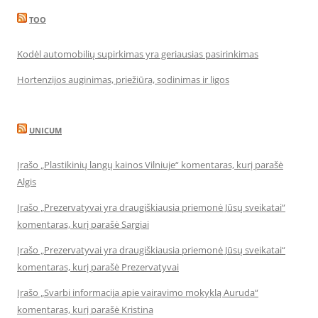
TOO
Kodėl automobilių supirkimas yra geriausias pasirinkimas
Hortenzijos auginimas, priežiūra, sodinimas ir ligos
UNICUM
Įrašo „Plastikinių langų kainos Vilniuje“ komentaras, kurį parašė
Algis
Įrašo „Prezervatyvai yra draugiškiausia priemonė Jūsų sveikatai“
komentaras, kurį parašė Sargiai
Įrašo „Prezervatyvai yra draugiškiausia priemonė Jūsų sveikatai“
komentaras, kurį parašė Prezervatyvai
Įrašo „Svarbi informacija apie vairavimo mokyklą Auruda“
komentaras, kurį parašė Kristina