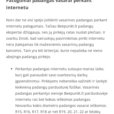
Patogumai padangas vasarai perkant
internetu
Nors dar ne visi spėjo įsitikinti vasarines padangas perkant
internetu patogumais. Tačiau Beepunkt.lt padangų
ekspertai džiūgauja, nes jų pirkėjų ratas nuolat plečiasi. Ir
svarbu žinoti, kad vairuotojų pasirinkimas pirkti internetu
nėra įtakojamas tik mažesnėmis vasarinių padangų
kainomis. Tam yra kiti kriterijai, kurie nepalieka nė vieno
abejingo padangų pirkėjo.
Perkantys padangas internetu sutaupo marias laiko,
kurį gali panaudoti savo svarbesnių darbų
įgyvendinimui. Pirkėjams nebereikia važinėti ir lankyti
kiekvieną padangų parduotuvę fiziškai. Vasarines
padangas perkantys vienoje Beepunkt.lt parduotuvėje
internetu ras bet kokias ieškomas padangas.
Nesvarbu kokio diametro padangos vasarai ieškomos:
R15, R16, R17, R18 ar net R19, 20, 21, 22 ar kitokių