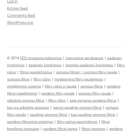
Log in
Entries feed
Comments feed
WordPress.org
© 2014
SEO straipsniu talpinimas
|
internetine parduotuve
|
padangų
žymėjimas
|
padangų žymėjimas
|
žieminių padangų žymėjimas
|
filtrų
rūšys
|
filtrai nugeležinimui
|
osmoso filtrai> |
osmoso filtrų nauda
|
osmoso filtrai
|
filtrų rūšys
|
minkštinimo filtrų naudojimas
|
minkštinimo sistema
|
filtrų rūšys ir nauda
|
osmoso filtrai
|
vandens
filtrai nukalkinimui
|
vandens filtrų nauda
|
osmoso filtrų nauda
|
atbulinio osmoso filtrai
|
filtrų rūšys
|
apie geriamo vandens filtrus
|
kas yra atbulinis osmosas
|
namui naudingi osmoso filtrai
|
osmoso
filtrų nauda
|
naudingi osmoso filtrai
|
kuo naudingi osmoso filtrai
|
vandens filtravimo sistemos
|
filtrų namui pasirinkimas
|
filtrai
komfortui namuose
|
vandens filtrai namui
|
filtrai namams
|
vandens