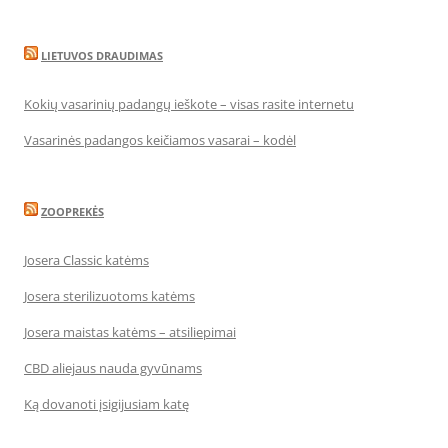
LIETUVOS DRAUDIMAS
Kokių vasarinių padangų ieškote – visas rasite internetu
Vasarinės padangos keičiamos vasarai – kodėl
ZOOPREKĖS
Josera Classic katėms
Josera sterilizuotoms katėms
Josera maistas katėms – atsiliepimai
CBD aliejaus nauda gyvūnams
Ką dovanoti įsigijusiam katę