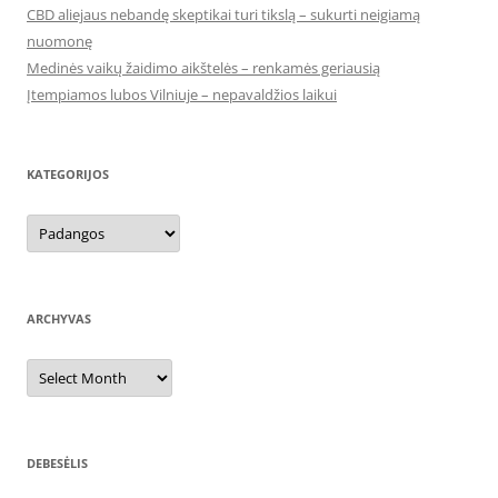
CBD aliejaus nebandę skeptikai turi tikslą – sukurti neigiamą
nuomonę
Medinės vaikų žaidimo aikštelės – renkamės geriausią
Įtempiamos lubos Vilniuje – nepavaldžios laikui
KATEGORIJOS
Kategorijos
ARCHYVAS
Archyvas
DEBESĖLIS