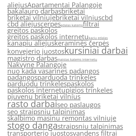
aliejus
Apartamentai Palangoje
bakalauro darbas
briketai
briketai vilniuje
briketai vilnius
cbd
cbd aliejus
cerpes
filtrai
edalas katems
greitos paskolos
greitos paskolos internetu
kaciu edalas
kanapiu aliejus
keraminės čerpės
kursiniai darbai
konvejerio juostos
magistro darbas
maistas katems internetu
Nakvyne Palangoje
nuo kada vasarines padangos
padangos
parduoda trinkeles
parduodu trinkeles
paskolos
paskolos internetu
pigios trinkeles
pjuvenu briketai vilnius
rasto darbai
seo paslaugos
seo straipsniu talpinimas
skalbimo masinu remontas vilniuje
stogo danga
straipsniu talpinimas
transporterio juostos
vandens filtrai