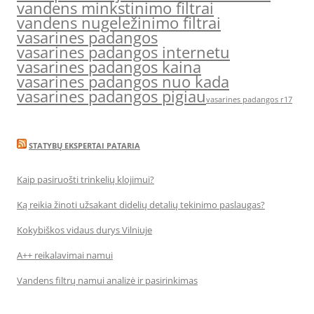
vandens minkstinimo filtrai
vandens nugeležinimo filtrai
vasarines padangos
vasarines padangos internetu
vasarines padangos kaina
vasarines padangos nuo kada
vasarines padangos pigiau
vasarines padangos r17
STATYBŲ EKSPERTAI PATARIA
Kaip pasiruošti trinkelių klojimui?
Ką reikia žinoti užsakant didelių detalių tekinimo paslaugas?
Kokybiškos vidaus durys Vilniuje
A++ reikalavimai namui
Vandens filtrų namui analizė ir pasirinkimas