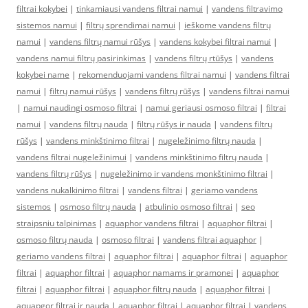
filtrai kokybei
|
tinkamiausi vandens filtrai namui
|
vandens filtravimo
sistemos namui
|
filtrų sprendimai namui
|
ieškome vandens filtrų
namui
|
vandens filtrų namui rūšys
|
vandens kokybei filtrai namui
|
vandens namui filtrų pasirinkimas
|
vandens filtrų rtūšys
|
vandens
kokybei name
|
rekomenduojami vandens filtrai namui
|
vandens filtrai
namui
|
filtrų namui rūšys
|
vandens filtrų rūšys
|
vandens filtrai namui
|
namui naudingi osmoso filtrai
|
namui geriausi osmoso filtrai
|
filtrai
namui
|
vandens filtrų nauda
|
filtrų rūšys ir nauda
|
vandens filtrų
rūšys
|
vandens minkštinimo filtrai
|
nugeležinimo filtrų nauda
|
vandens filtrai nugeležinimui
|
vandens minkštinimo filtrų nauda
|
vandens filtrų rūšys
|
nugeležinimo ir vandens monkštinimo filtrai
|
vandens nukalkinimo filtrai
|
vandens filtrai
|
geriamo vandens
sistemos
|
osmoso filtrų nauda
|
atbulinio osmoso filtrai
|
seo
straipsniu talpinimas
|
aquaphor vandens filtrai
|
aquaphor filtrai
|
osmoso filtrų nauda
|
osmoso filtrai
|
vandens filtrai aquaphor
|
geriamo vandens filtrai
|
aquaphor filtrai
|
aquaphor filtrai
|
aquaphor
filtrai
|
aquaphor filtrai
|
aquaphor namams ir pramonei
|
aquaphor
filtrai
|
aquaphor filtrai
|
aquaphor filtrų nauda
|
aquaphor filtrai
|
aquapgor filtrai ir nauda
|
aquaphor filtrai
|
aquaphor filtrai
|
vandens