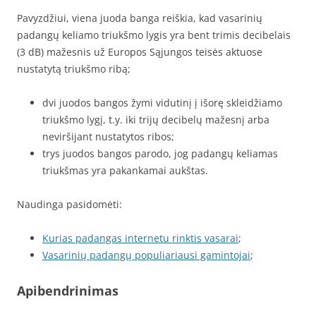
Pavyzdžiui, viena juoda banga reiškia, kad vasarinių
padangų keliamo triukšmo lygis yra bent trimis decibelais
(3 dB) mažesnis už Europos Sąjungos teisės aktuose
nustatytą triukšmo ribą;
dvi juodos bangos žymi vidutinį į išorę skleidžiamo
triukšmo lygį, t.y. iki trijų decibelų mažesnį arba
neviršijant nustatytos ribos;
trys juodos bangos parodo, jog padangų keliamas
triukšmas yra pakankamai aukštas.
Naudinga pasidomėti:
Kurias padangas internetu rinktis vasarai
;
Vasarinių padangų populiariausi gamintojai
;
Apibendrinimas