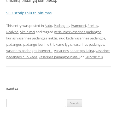
tinkamą padangų komplektą.
SEO straipsniu talpinimas
This entry was posted in
Auto
,
Padangos
,
Pramonei
,
Prekes
,
Realybė
,
Skelbimai
and tagged
geriausios vasarines padangos
,
kurias vasarines padangas rinktis
,
nuo kada vasarines padangos
,
padangos
,
padangu isorinio triuksmo lygis
,
vasarines padangos
,
vasarines padangos internetu
,
vasarines padangos kaina
,
vasarines
padangos nuo kada
,
vasarines padangos pigiau
on
2022/01/18
.
PAIEŠKA
Search
for: