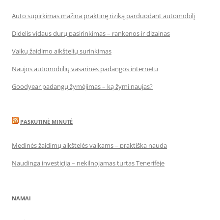
Auto supirkimas mažina praktinę riziką parduodant automobilį
Didelis vidaus durų pasirinkimas – rankenos ir dizainas
Vaikų žaidimo aikštelių surinkimas
Naujos automobilių vasarinės padangos internetu
Goodyear padangų žymėjimas – ką žymi naujas?
PASKUTINĖ MINUTĖ
Medinės žaidimų aikštelės vaikams – praktiška nauda
Naudinga investicija – nekilnojamas turtas Tenerifėje
NAMAI