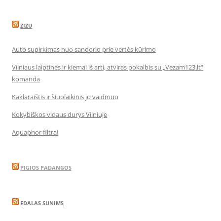
ZIZU
Auto supirkimas nuo sandorio prie vertės kūrimo
Vilniaus laiptinės ir kiemai iš arti, atviras pokalbis su „Vezam123.lt“
komanda
Kaklaraištis ir šiuolaikinis jo vaidmuo
Kokybiškos vidaus durys Vilniuje
Aquaphor filtrai
PIGIOS PADANGOS
EDALAS SUNIMS