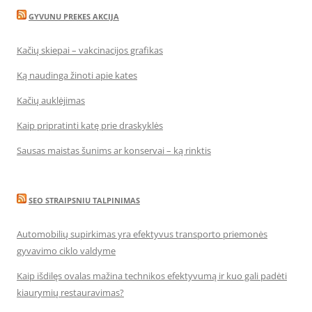
GYVUNU PREKES AKCIJA
Kačių skiepai – vakcinacijos grafikas
Ką naudinga žinoti apie kates
Kačių auklėjimas
Kaip pripratinti katę prie draskyklės
Sausas maistas šunims ar konservai – ką rinktis
SEO STRAIPSNIU TALPINIMAS
Automobilių supirkimas yra efektyvus transporto priemonės
gyvavimo ciklo valdyme
Kaip išdilęs ovalas mažina technikos efektyvumą ir kuo gali padėti
kiaurymių restauravimas?