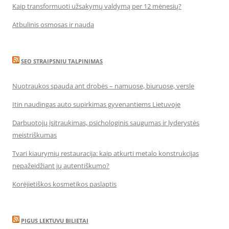
Kaip transformuoti užsakymų valdymą per 12 mėnesių?
Atbulinis osmosas ir nauda
SEO STRAIPSNIU TALPINIMAS
Nuotraukos spauda ant drobės – namuose, biuruose, versle
Itin naudingas auto supirkimas gyvenantiems Lietuvoje
Darbuotojų įsitraukimas, psichologinis saugumas ir lyderystės
meistriškumas
Tvari kiaurymių restauracija: kaip atkurti metalo konstrukcijas
nepažeidžiant jų autentiškumo?
Korėjietiškos kosmetikos paslaptis
PIGUS LEKTUVU BILIETAI