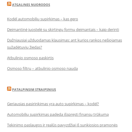
ATGALINES NUORODOS
Kodėl automobilių supirkimas – kas gero
Deimantinė juostelė su skirtingų formų deimantais – kaip derinti
Dažniausiai užduodamas klausimas: ant kurios rankos nešiojamas
sužadėtuvių žiedas?
Atbulinio osmoso paskirtis
Osmoso filtrų – atbulinio osmoso nauda
PATALPINSIM STRAIPSNIUS
Geriausias pasirinkimas yra auto supirkimas – kodėl?
Automobilių supirkimas padeda išspręsti finansų trūkumą
Tekinimo paslaugos ir realūs pavyzdžiai iš sunkiosios pramonės