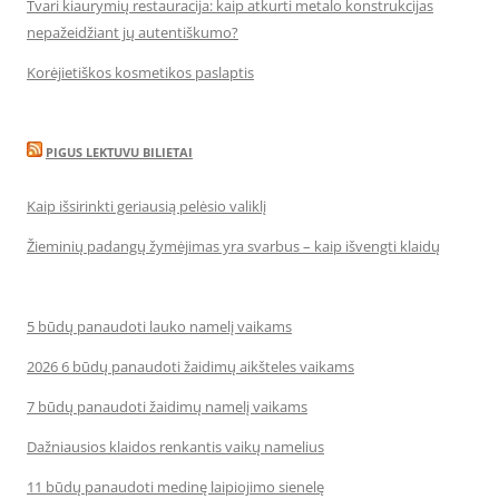
Tvari kiaurymių restauracija: kaip atkurti metalo konstrukcijas
nepažeidžiant jų autentiškumo?
Korėjietiškos kosmetikos paslaptis
PIGUS LEKTUVU BILIETAI
Kaip išsirinkti geriausią pelėsio valiklį
Žieminių padangų žymėjimas yra svarbus – kaip išvengti klaidų
5 būdų panaudoti lauko namelį vaikams
2026 6 būdų panaudoti žaidimų aikšteles vaikams
7 būdų panaudoti žaidimų namelį vaikams
Dažniausios klaidos renkantis vaikų namelius
11 būdų panaudoti medinę laipiojimo sienelę