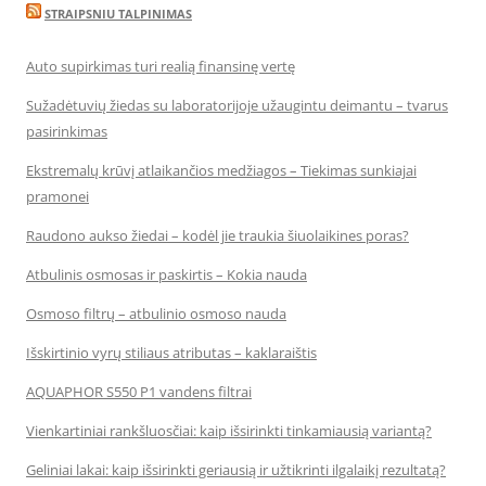
STRAIPSNIU TALPINIMAS
Auto supirkimas turi realią finansinę vertę
Sužadėtuvių žiedas su laboratorijoje užaugintu deimantu – tvarus
pasirinkimas
Ekstremalų krūvį atlaikančios medžiagos – Tiekimas sunkiajai
pramonei
Raudono aukso žiedai – kodėl jie traukia šiuolaikines poras?
Atbulinis osmosas ir paskirtis – Kokia nauda
Osmoso filtrų – atbulinio osmoso nauda
Išskirtinio vyrų stiliaus atributas – kaklaraištis
AQUAPHOR S550 P1 vandens filtrai
Vienkartiniai rankšluosčiai: kaip išsirinkti tinkamiausią variantą?
Geliniai lakai: kaip išsirinkti geriausią ir užtikrinti ilgalaikį rezultatą?