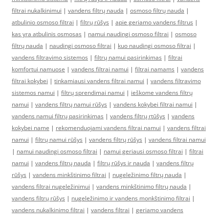
filtrai nukalkinimui
|
vandens filtrų nauda
|
osmoso filtrų nauda
|
atbulinio osmoso filtrai
|
filtrų rūšys
|
apie geriamo vandens filtrus
|
kas yra atbulinis osmosas
|
namui naudingi osmoso filtrai
|
osmoso
filtrų nauda
|
naudingi osmoso filtrai
|
kuo naudingi osmoso filtrai
|
vandens filtravimo sistemos
|
filtrų namui pasirinkimas
|
filtrai
komfortui namuose
|
vandens filtrai namui
|
filtrai namams
|
vandens
filtrai kokybei
|
tinkamiausi vandens filtrai namui
|
vandens filtravimo
sistemos namui
|
filtrų sprendimai namui
|
ieškome vandens filtrų
namui
|
vandens filtrų namui rūšys
|
vandens kokybei filtrai namui
|
vandens namui filtrų pasirinkimas
|
vandens filtrų rtūšys
|
vandens
kokybei name
|
rekomenduojami vandens filtrai namui
|
vandens filtrai
namui
|
filtrų namui rūšys
|
vandens filtrų rūšys
|
vandens filtrai namui
|
namui naudingi osmoso filtrai
|
namui geriausi osmoso filtrai
|
filtrai
namui
|
vandens filtrų nauda
|
filtrų rūšys ir nauda
|
vandens filtrų
rūšys
|
vandens minkštinimo filtrai
|
nugeležinimo filtrų nauda
|
vandens filtrai nugeležinimui
|
vandens minkštinimo filtrų nauda
|
vandens filtrų rūšys
|
nugeležinimo ir vandens monkštinimo filtrai
|
vandens nukalkinimo filtrai
|
vandens filtrai
|
geriamo vandens