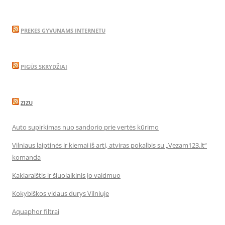
PREKES GYVUNAMS INTERNETU
PIGŪS SKRYDŽIAI
ZIZU
Auto supirkimas nuo sandorio prie vertės kūrimo
Vilniaus laiptinės ir kiemai iš arti, atviras pokalbis su „Vezam123.lt“
komanda
Kaklaraištis ir šiuolaikinis jo vaidmuo
Kokybiškos vidaus durys Vilniuje
Aquaphor filtrai