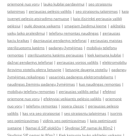
priemonė nuo vorų
|
lauko kubilai pardavimui
|
seo straipsniu
talpinimas
|
geriausias pelėsio valiklis
|
seo straipsniu talpinimas
|
kaip
isvengti pelesio atsiradimo namuose
|
kaip išsirinkti geriausią valiklį
pelėsiui
|
puiki dovana vaikams
|
smagiam žaidimui kieme
|
aikštelės
vaikų laiko praleidimui
|
telefonų remontas naudingas
|
geriausias
kaciu kraikas
|
dazniausiai gendantys telefonai
|
geriausias maistas
sterilizuotoms katėms
|
padangų žymėjimas
|
mobiliųjų telefonų
remontas
|
sterilizuotoms katėms geriausias
|
kiek kainuoja kubilai
|
dažnai gendantys telefonai
|
geriausias vonios valiklis
|
elektromobiliu
ikrovimo stoteliu pletra lietuvoje
|
lietuvoje daugeja stoteliu
|
padangų
žymėjimas reikalingas
|
vasarinės padangos elektromobiliams
|
naudingas žieminių padangų žymėjimas
|
kuo naudingas remontas
|
mobiliųjų telefonų remontas
|
geriausias valiklis peliui
|
efektyvi
priemone nuo voru
|
efektyviai veikiantis pelėsio valiklis
|
priemonė
nuo vorų
|
telefonų remontas
|
josera classic
|
geriausias pelesio
valiklis
|
kas yra seo straipsniai
|
seo straipsniu talpinimas
|
isorinis
seo optimizavimas
|
vidinis seo optimizavimas
|
kaip optimizuoti
svetaine
|
Namai iš SIP plokščių
|
Skydiniai SIP namai iki 80m2
|
Skydiniai SIP namai iki 80m2
|
Kiek kainuoja lauko aikštelės vaikams
|