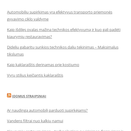
Automobilių supirkimas yra efektyvus transporto priemonės
gyvavimo ciklo valdyme
Kaip išdilęs ovalas mažina technikos efektyvumą ir kuo gali padėti
kiaurymių restauravimas?
Didelių gabaritų sunkios technikos dalių tekinimas – Maksimalus
tikslumas
Kaip kaklaraištis derinamas prie kostiumo
Vyrų stilius keičiantis kaklaraištis
IDOMUS STRAIPSNIAI
Ar naudinga automobilį parduoti supirkėjams?
Vandens filtrai nuo kalkių namui