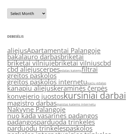
Archyvas
DEBESĖLIS
aliejus
Apartamentai Palangoje
bakalauro darbas
briketai
briketai vilniuje
briketai vilnius
cbd
cbd aliejus
cerpes
filtrai
edalas katems
greitos paskolos
greitos paskolos internetu
kaciu edalas
kanapiu aliejus
keraminės čerpės
kursiniai darbai
konvejerio juostos
magistro darbas
maistas katems internetu
Nakvyne Palangoje
nuo kada vasarines padangos
padangos
parduoda trinkeles
parduodu trinkeles
paskolos