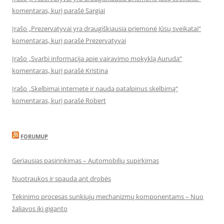
komentaras, kurį parašė Sargiai
Įrašo „Prezervatyvai yra draugiškiausia priemonė Jūsų sveikatai“
komentaras, kurį parašė Prezervatyvai
Įrašo „Svarbi informacija apie vairavimo mokyklą Auruda“
komentaras, kurį parašė Kristina
Įrašo „Skelbimai internete ir nauda patalpinus skelbimą“
komentaras, kurį parašė Robert
FORUMUP
Geriausias pasirinkimas – Automobilių supirkimas
Nuotraukos ir spauda ant drobės
Tekinimo procesas sunkiųjų mechanizmų komponentams – Nuo
žaliavos iki giganto