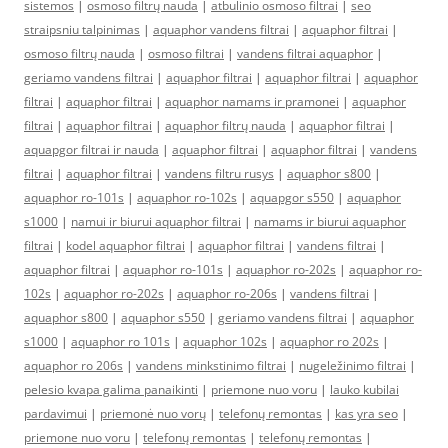
sistemos
|
osmoso filtrų nauda
|
atbulinio osmoso filtrai
|
seo
straipsniu talpinimas
|
aquaphor vandens filtrai
|
aquaphor filtrai
|
osmoso filtrų nauda
|
osmoso filtrai
|
vandens filtrai aquaphor
|
geriamo vandens filtrai
|
aquaphor filtrai
|
aquaphor filtrai
|
aquaphor
filtrai
|
aquaphor filtrai
|
aquaphor namams ir pramonei
|
aquaphor
filtrai
|
aquaphor filtrai
|
aquaphor filtrų nauda
|
aquaphor filtrai
|
aquapgor filtrai ir nauda
|
aquaphor filtrai
|
aquaphor filtrai
|
vandens
filtrai
|
aquaphor filtrai
|
vandens filtru rusys
|
aquaphor s800
|
aquaphor ro-101s
|
aquaphor ro-102s
|
aquapgor s550
|
aquaphor
s1000
|
namui ir biurui aquaphor filtrai
|
namams ir biurui aquaphor
filtrai
|
kodel aquaphor filtrai
|
aquaphor filtrai
|
vandens filtrai
|
aquaphor filtrai
|
aquaphor ro-101s
|
aquaphor ro-202s
|
aquaphor ro-
102s
|
aquaphor ro-202s
|
aquaphor ro-206s
|
vandens filtrai
|
aquaphor s800
|
aquaphor s550
|
geriamo vandens filtrai
|
aquaphor
s1000
|
aquaphor ro 101s
|
aquaphor 102s
|
aquaphor ro 202s
|
aquaphor ro 206s
|
vandens minkstinimo filtrai
|
nugeležinimo filtrai
|
pelesio kvapa galima panaikinti
|
priemone nuo voru
|
lauko kubilai
pardavimui
|
priemonė nuo vorų
|
telefonų remontas
|
kas yra seo
|
priemone nuo voru
|
telefonų remontas
|
telefonų remontas
|