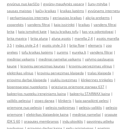
gyvūnus nuo karščio
|
gyvūnų maudynės vasarą
|
šunų mityba
|
sausas maistas
|
kačių kraikas
|
kraikas katėms
|
gyvūnams internetu
|
perkamiausios internetu
|
geriausias kraikas
|
akcija prekems
|
zooprekės
|
vandens filtrai
|
kaip issirinkti
|
kraikas
|
vandens filtrai
brita
|
kaip ismokyti kate
|
kaciu kraikas tofu
|
kas yra odontologai
|
brita maxtra
|
brita aluna
|
aluna ąsotis
|
marella 2,4
|
ąsotis marella
3,5
|
indas style 2,4
|
ąsotis style 3,6
|
brita flow
|
elemaris
|
zoo
prekes
|
tofu kraikas katėms
|
sunims
|
eureka.lt
|
vandens filtrai
|
mediniai vaikams
|
mediniai nameliai vaikams
|
valymo paslaugos
kaune
|
kroviniu pervezimas kaunas
|
kroviniu pervezimas vilnius
|
elektrikas vilnius
|
kroviniu pervezimas klaipeda
|
tralas klaipeda
|
griovimo darbai klaipeda
|
siukliu isvezimas
|
klinkerines trinkeles
|
biopreparatai nuotekoms
|
prieziuros priemone starwax 637
|
bakterijos nuoteku irenginiams kaina
|
bakteriju STARWAX kaina
|
valiklis pelesiui
|
stogo danga
|
klinkeris
|
kaip panaikinti pelesi
|
priemone nuo pelesio
|
pelesio naikinimas
|
pelėsių valiklis
|
pelesio
priemone
|
elektrikas klaipedoje kaina
|
mediniai nameliai
|
orapute
JDK S 60
|
oraputes membranos
|
indu ploviklis
|
pavojingu atlieku
tvarkymas
|
griovimo darbai kaina
|
geliu pristatymas
|
apatinis