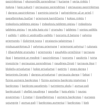
pasirinkimas
|
ekonomiški sprendimai
|
kuriame
|
verta rinktis
|
įtakoja
|
kaip sukurti
|
geriausias sprendimas
|
geriausias pasirinkimas
|
dangos pasirinkimas
|
gaminio istorija
|
palyginkime už ar prieš
|
pagalbininkas buičiai
|
priemonė kamščiams
|
kokias rinktis
|
indaploviu tabletes pigiau
|
indaploviu tabletes pigiau
|
indaploviu
tabletes pigiau
|
ne toks kaip visi
|
granules
|
tabletes
|
vonios valiklis
|
valiklis
|
stiklų ir veidrodžių valiklis
|
tvoroms iš betono
|
valymo
priemonės
|
išskirtinė tvora
|
straipsnių talpinimas
|
miskusupirkimas.lt
|
valymas priemone
|
priemonė valymui
|
rulonais
|
išbandykite granules
|
priemonės
|
gaudyklių priežiūrai
|
tarnauja
ilgai
|
betoninė ar medinė
|
pasirinkimas
|
tvoroms
|
paskirtis
|
tvirta
investicija
|
geriausias sprendimas
|
naudinga žinoti
|
tarnauja ilgai
|
blokelių privalumai
|
kokie privalumai
|
patirtis
|
stogo danga
|
betoninės čerpės
|
dangos privalumai
|
geriausia danga
|
faktai
|
fizinio asmens bankrotas
|
fizinių asmenų bankroto įstatymas
|
bankrotas
|
bankroto pasekmės
|
turintiems skolų
|
asmuo gali
bankrutuoti
|
skelbti naudinga
|
pagalba
|
kaip elgtis
|
naujas
gyvenimas
|
3 metai
|
išsigelbėjimas
|
asmens bankrotas
|
europos
sąjungoje
|
asmuo gali
|
bankrotas asmeniui
|
bankrotas
|
kiek