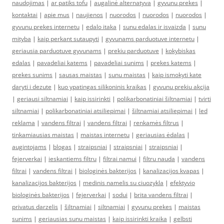
naudojimas
|
ar patiks tofu
|
augalinė alternatyva
|
gyvunu prekes
|
kontaktai
|
apie mus
|
naujienos
|
nuorodos
|
nuorodos
|
nuorodos
|
gyvunu prekes internetu
|
edalo itaka
|
sunu edalas ir isvaizda
|
sunu
mityba
|
kaip perkant sutaupyti
|
gyvunams parduotuve internetu
|
geriausia parduotuve gyvunams
|
prekiu parduotuve
|
kokybiskas
edalas
|
pavadeliai katems
|
pavadeliai sunims
|
prekes katems
|
prekes sunims
|
sausas maistas
|
sunu maistas
|
kaip ismokyti kate
daryti i dezute
|
kuo ypatingas silikoninis kraikas
|
gyvunu prekiu akcija
|
geriausi siltnamiai
|
kaip issirinkti
|
polikarbonatiniai šiltnamiai
|
tvirti
siltnamiai
|
polikarbonatiniai atsiliepimai
|
šiltnamiai atsiliepimai
|
led
reklama
|
vandens filtrai
|
vandens filtrai
|
renkamės filtrus
|
tinkamiausias maistas
|
maistas internetu
|
geriausias ėdalas
|
augintojams
|
blogas
|
straipsniai
|
straipsniai
|
straipsniai
|
fejerverkai
|
ieskantiems filtru
|
filtrai namui
|
filtru nauda
|
vandens
filtrai
|
vandens filtrai
|
biologinės bakterijos
|
kanalizacijos kvapas
|
kanalizacijos bakterijos
|
medinis namelis su ciuozykla
|
efektyvio
biologinės bakterijos
|
fejerverkai
|
sodui
|
brita vandens filtrai
|
privatus darzelis
|
šiltnamiai
|
siltnamiai
|
gyvunu prekes
|
maistas
sunims
|
geriausias sunu maistas
|
kaip issirinkti kraika
|
gelbsti