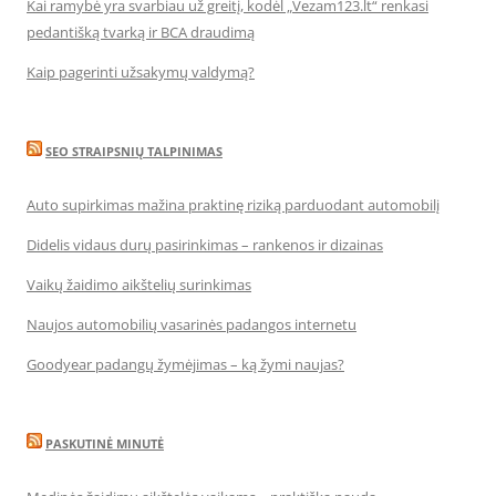
Kai ramybė yra svarbiau už greitį, kodėl „Vezam123.lt“ renkasi
pedantišką tvarką ir BCA draudimą
Kaip pagerinti užsakymų valdymą?
SEO STRAIPSNIŲ TALPINIMAS
Auto supirkimas mažina praktinę riziką parduodant automobilį
Didelis vidaus durų pasirinkimas – rankenos ir dizainas
Vaikų žaidimo aikštelių surinkimas
Naujos automobilių vasarinės padangos internetu
Goodyear padangų žymėjimas – ką žymi naujas?
PASKUTINĖ MINUTĖ