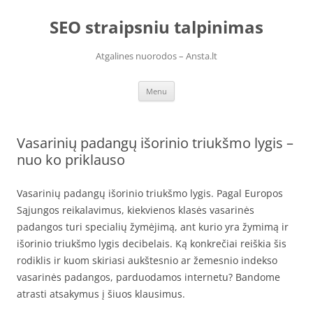
Skip
to
SEO straipsniu talpinimas
content
Atgalines nuorodos – Ansta.lt
Menu
Vasarinių padangų išorinio triukšmo lygis –
nuo ko priklauso
Vasarinių padangų išorinio triukšmo lygis. Pagal Europos
Sąjungos reikalavimus, kiekvienos klasės vasarinės
padangos turi specialių žymėjimą, ant kurio yra žymimą ir
išorinio triukšmo lygis decibelais. Ką konkrečiai reiškia šis
rodiklis ir kuom skiriasi aukštesnio ar žemesnio indekso
vasarinės padangos, parduodamos internetu? Bandome
atrasti atsakymus į šiuos klausimus.