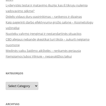
Lyderystės testai ir matavimo iliuzija: kas iš tikrųjų nulemia
vadovavimo sėkmę?
Didelis vidaus durų pasirinkimas – rankenos ir dizainas
Kaip pagerinti darbo efektyvumą grožio salone – Kosmetologų
vežimėliai
Nuotekų valymo įrengimai ir nestandartinės situacijos
CBD aliejaus nebandę skeptikai turi tikslą – sukurti neigiamą
nuomonę
Medinės vaikų žaidimo aikštelės – renkamės geriausią
Įtempiamos lubos Vilniuje – nepavaldžios laikui
KATEGORIJOS
Kategorijos
ARCHYVAS