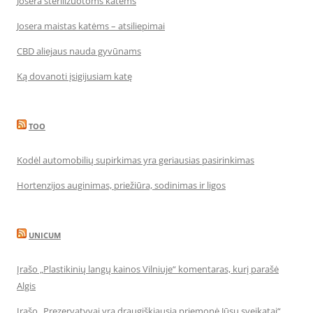
Josera sterilizuotoms katėms
Josera maistas katėms – atsiliepimai
CBD aliejaus nauda gyvūnams
Ką dovanoti įsigijusiam katę
TOO
Kodėl automobilių supirkimas yra geriausias pasirinkimas
Hortenzijos auginimas, priežiūra, sodinimas ir ligos
UNICUM
Įrašo „Plastikinių langų kainos Vilniuje“ komentaras, kurį parašė
Algis
Įrašo „Prezervatyvai yra draugiškiausia priemonė Jūsų sveikatai“