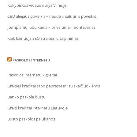
Kokybiškos vidaus durys Vilniuje
CBD aliejaus poveikis – nauda ir šalutinis poveikis
Įtempiamų lubų kaina – privalumai, montavimas
Kiek kainuoja SEO straipsnių talpinimas
PASKOLOS INTERNETU
Paskolos internetu – greitai
Greitieji kreditai tapo paprastesni su skaičiuoklėmis
Banko paskola būstui
Greiti kreditai internetu Lietuvoje
Būsto paskolos palūkanos