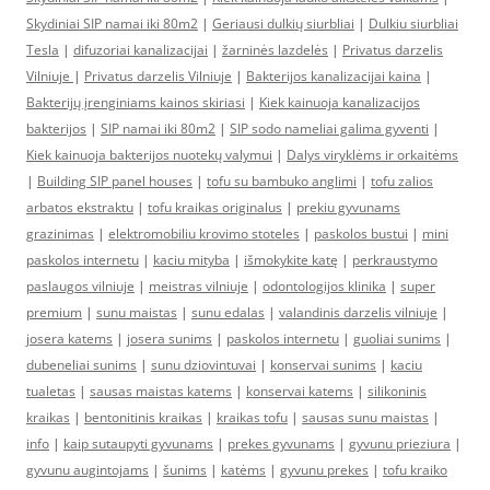
Skydiniai SIP namai iki 80m2
|
Geriausi dulkių siurbliai
|
Dulkiu siurbliai
Tesla
|
difuzoriai kanalizacijai
|
žarninės lazdelės
|
Privatus darzelis
Vilniuje
|
Privatus darzelis Vilniuje
|
Bakterijos kanalizacijai kaina
|
Bakterijų įrenginiams kainos skiriasi
|
Kiek kainuoja kanalizacijos
bakterijos
|
SIP namai iki 80m2
|
SIP sodo nameliai galima gyventi
|
Kiek kainuoja bakterijos nuotekų valymui
|
Dalys viryklėms ir orkaitėms
|
Building SIP panel houses
|
tofu su bambuko anglimi
|
tofu zalios
arbatos ekstraktu
|
tofu kraikas originalus
|
prekiu gyvunams
grazinimas
|
elektromobiliu krovimo stoteles
|
paskolos bustui
|
mini
paskolos internetu
|
kaciu mityba
|
išmokykite katę
|
perkraustymo
paslaugos vilniuje
|
meistras vilniuje
|
odontologijos klinika
|
super
premium
|
sunu maistas
|
sunu edalas
|
valandinis darzelis vilniuje
|
josera katems
|
josera sunims
|
paskolos internetu
|
guoliai sunims
|
dubeneliai sunims
|
sunu dziovintuvai
|
konservai sunims
|
kaciu
tualetas
|
sausas maistas katems
|
konservai katems
|
silikoninis
kraikas
|
bentonitinis kraikas
|
kraikas tofu
|
sausas sunu maistas
|
info
|
kaip sutaupyti gyvunams
|
prekes gyvunams
|
gyvunu prieziura
|
gyvunu augintojams
|
šunims
|
katėms
|
gyvunu prekes
|
tofu kraiko