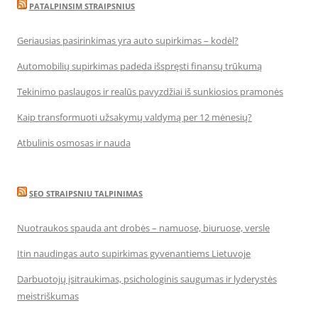
PATALPINSIM STRAIPSNIUS
Geriausias pasirinkimas yra auto supirkimas – kodėl?
Automobilių supirkimas padeda išspręsti finansų trūkumą
Tekinimo paslaugos ir realūs pavyzdžiai iš sunkiosios pramonės
Kaip transformuoti užsakymų valdymą per 12 mėnesių?
Atbulinis osmosas ir nauda
SEO STRAIPSNIU TALPINIMAS
Nuotraukos spauda ant drobės – namuose, biuruose, versle
Itin naudingas auto supirkimas gyvenantiems Lietuvoje
Darbuotojų įsitraukimas, psichologinis saugumas ir lyderystės
meistriškumas