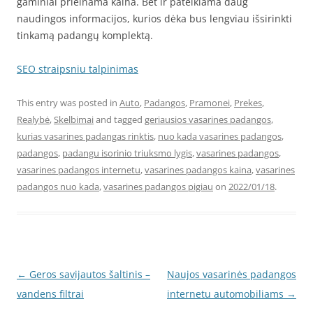
gaminiai prieinama kaina. Bet ir pateikiama daug
naudingos informacijos, kurios dėka bus lengviau išsirinkti
tinkamą padangų komplektą.
SEO straipsniu talpinimas
This entry was posted in
Auto
,
Padangos
,
Pramonei
,
Prekes
,
Realybė
,
Skelbimai
and tagged
geriausios vasarines padangos
,
kurias vasarines padangas rinktis
,
nuo kada vasarines padangos
,
padangos
,
padangu isorinio triuksmo lygis
,
vasarines padangos
,
vasarines padangos internetu
,
vasarines padangos kaina
,
vasarines
padangos nuo kada
,
vasarines padangos pigiau
on
2022/01/18
.
Post
←
Geros savijautos šaltinis –
Naujos vasarinės padangos
navigation
vandens filtrai
internetu automobiliams
→