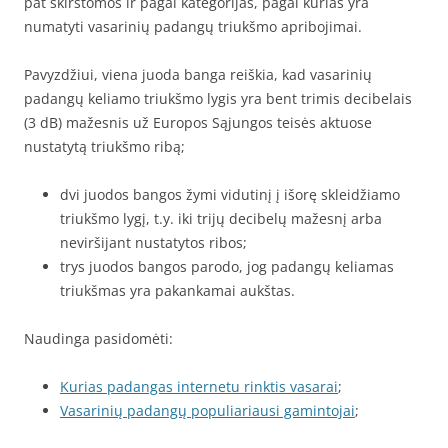
pat skirstomos ir pagal kategorijas, pagal kurias yra
numatyti vasarinių padangų triukšmo apribojimai.
Pavyzdžiui, viena juoda banga reiškia, kad vasarinių
padangų keliamo triukšmo lygis yra bent trimis decibelais
(3 dB) mažesnis už Europos Sąjungos teisės aktuose
nustatytą triukšmo ribą;
dvi juodos bangos žymi vidutinį į išorę skleidžiamo
triukšmo lygį, t.y. iki trijų decibelų mažesnį arba
neviršijant nustatytos ribos;
trys juodos bangos parodo, jog padangų keliamas
triukšmas yra pakankamai aukštas.
Naudinga pasidomėti:
Kurias padangas internetu rinktis vasarai
;
Vasarinių padangų populiariausi gamintojai
;