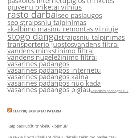
paskolos internetu
pigios trinkeles
pjuvenu briketai vilnius
rasto darbai
seo paslaugos
seo straipsniu talpinimas
skalbimo masinu remontas vilniuje
stogo danga
straipsniu talpinimas
transporterio juostos
vandens filtrai
vandens minkstinimo filtrai
vandens nugeležinimo filtrai
vasarines padangos
vasarines padangos internetu
vasarines padangos kaina
vasarines padangos nuo kada
vasarines padangos pigiau
vasarines padangos r17
STATYBŲ EKSPERTAI PATARIA
Kaip pasiruošti trinkelių klojimui?
Ką reikia žinoti užsakant didelių detalių tekinimo paslaugas?