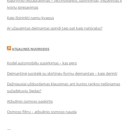
Kiaurymių restauravimas – technologijos: suvirinimas, frezavimas ir
įvorių įpresavimas
Kaip išsirinkti namų kvapus
Ar užaugintas deimantas spindi taip pat kaip natūralus?
ATGALINES NUORODOS
Kodėl automobilių supirkimas – kas gero
Deimantinė juostelė su skirtingų formų deimantais – kaip derinti
Dažniausiai užduodamas klausimas: ant kurios rankos nešiojamas
sužadėtuvių žiedas?
Atbulinio osmoso paskirtis
Osmoso filtrų – atbulinio osmoso nauda