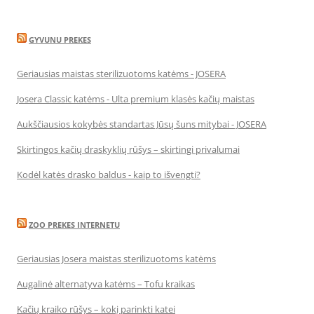
GYVUNU PREKES
Geriausias maistas sterilizuotoms katėms - JOSERA
Josera Classic katėms - Ulta premium klasės kačių maistas
Aukščiausios kokybės standartas Jūsų šuns mitybai - JOSERA
Skirtingos kačių draskyklių rūšys – skirtingi privalumai
Kodėl katės drasko baldus - kaip to išvengti?
ZOO PREKES INTERNETU
Geriausias Josera maistas sterilizuotoms katėms
Augalinė alternatyva katėms – Tofu kraikas
Kačių kraiko rūšys – kokį parinkti katei