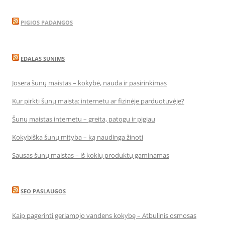
PIGIOS PADANGOS
EDALAS SUNIMS
Josera šunų maistas – kokybė, nauda ir pasirinkimas
Kur pirkti šunų maistą: internetu ar fizinėje parduotuvėje?
Šunų maistas internetu – greita, patogu ir pigiau
Kokybiška šunų mityba – ką naudinga žinoti
Sausas šunų maistas – iš kokių produktų gaminamas
SEO PASLAUGOS
Kaip pagerinti geriamojo vandens kokybę – Atbulinis osmosas