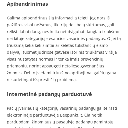
Apibendrinimas
Galima apibendrinus šią informaciją teigti, jog nors iš
pažiūros visai nežymus, tik trijų decibelų skirtumas, gali
reikšti labai daug, nes kelia net dvigubai daugiau triukšmo
nei kitoje kategorijoje esančios vasarinės padangos. O jei tą
triukšmą kelia keli šimtai ar keletas tūkstančių eismo
dalyvių, tuomet judriose gatvėse išorinis triukšmas viršija
visas nustatytas normas ir tenka imtis prevencinių
priemonių, norint apsaugoti netoliese gyvenančius
žmones. Dėl to įvedami triukšmo apribojimai galėtų gana
nesudėtingai išspręsti šią problemą.
Internetinė padangų parduotuvė
Pačių įvairiausių kategorijų vasarinių padangų galite rasti
elektroninėje parduotuvėje Beepunkt.lt. Čia ne tik
parduodami žinomiausių pasaulyje padangų gamintojų