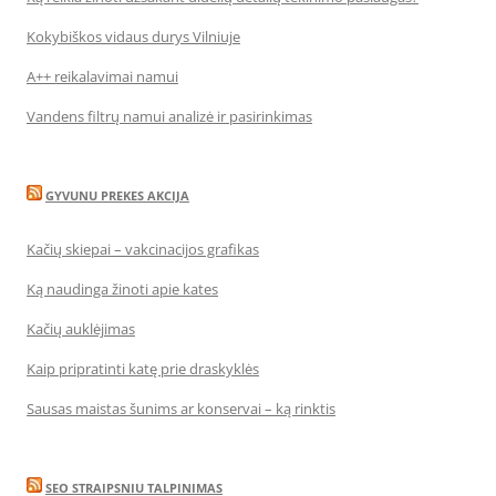
Kokybiškos vidaus durys Vilniuje
A++ reikalavimai namui
Vandens filtrų namui analizė ir pasirinkimas
GYVUNU PREKES AKCIJA
Kačių skiepai – vakcinacijos grafikas
Ką naudinga žinoti apie kates
Kačių auklėjimas
Kaip pripratinti katę prie draskyklės
Sausas maistas šunims ar konservai – ką rinktis
SEO STRAIPSNIU TALPINIMAS