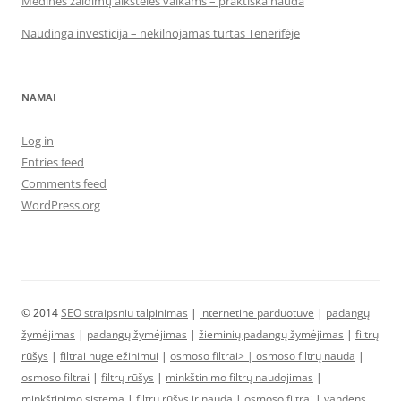
Medinės žaidimų aikštelės vaikams – praktiška nauda
Naudinga investicija – nekilnojamas turtas Tenerifėje
NAMAI
Log in
Entries feed
Comments feed
WordPress.org
© 2014
SEO straipsniu talpinimas
|
internetine parduotuve
|
padangų
žymėjimas
|
padangų žymėjimas
|
žieminių padangų žymėjimas
|
filtrų
rūšys
|
filtrai nugeležinimui
|
osmoso filtrai> |
osmoso filtrų nauda
|
osmoso filtrai
|
filtrų rūšys
|
minkštinimo filtrų naudojimas
|
minkštinimo sistema
|
filtrų rūšys ir nauda
|
osmoso filtrai
|
vandens