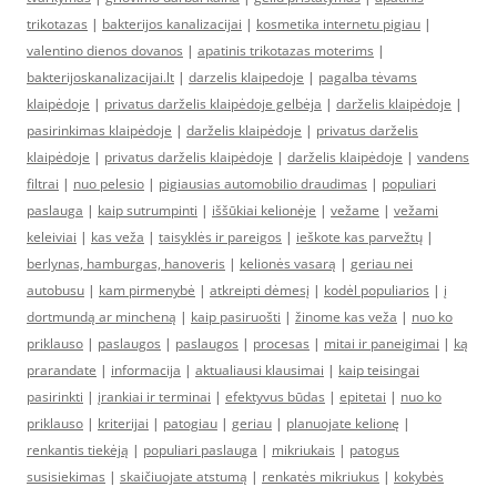
trikotazas
|
bakterijos kanalizacijai
|
kosmetika internetu pigiau
|
valentino dienos dovanos
|
apatinis trikotazas moterims
|
bakterijoskanalizacijai.lt
|
darzelis klaipedoje
|
pagalba tėvams
klaipėdoje
|
privatus darželis klaipėdoje gelbėja
|
darželis klaipėdoje
|
pasirinkimas klaipėdoje
|
darželis klaipėdoje
|
privatus darželis
klaipėdoje
|
privatus darželis klaipėdoje
|
darželis klaipėdoje
|
vandens
filtrai
|
nuo pelesio
|
pigiausias automobilio draudimas
|
populiari
paslauga
|
kaip sutrumpinti
|
iššūkiai kelionėje
|
vežame
|
vežami
keleiviai
|
kas veža
|
taisyklės ir pareigos
|
ieškote kas parvežtų
|
berlynas, hamburgas, hanoveris
|
kelionės vasarą
|
geriau nei
autobusu
|
kam pirmenybė
|
atkreipti dėmesį
|
kodėl populiarios
|
į
dortmundą ar mincheną
|
kaip pasiruošti
|
žinome kas veža
|
nuo ko
priklauso
|
paslaugos
|
paslaugos
|
procesas
|
mitai ir paneigimai
|
ką
prarandate
|
informacija
|
aktualiausi klausimai
|
kaip teisingai
pasirinkti
|
įrankiai ir terminai
|
efektyvus būdas
|
epitetai
|
nuo ko
priklauso
|
kriterijai
|
patogiau
|
geriau
|
planuojate kelionę
|
renkantis tiekėją
|
populiari paslauga
|
mikriukais
|
patogus
susisiekimas
|
skaičiuojate atstumą
|
renkatės mikriukus
|
kokybės