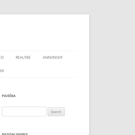
EO
REALYBĖ
ANNONSER
BA
PAIEŠKA
Search
for:
PASIDALINIMUI