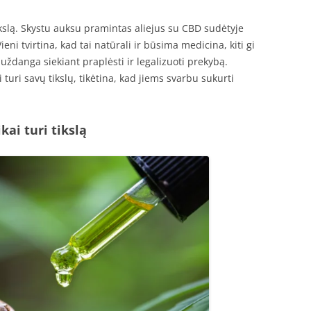
ikslą. Skystu auksu pramintas aliejus su CBD sudėtyje
eni tvirtina, kad tai natūrali ir būsima medicina, kiti gi
 uždanga siekiant praplėsti ir legalizuoti prekybą.
turi savų tikslų, tikėtina, kad jiems svarbu sukurti
ai turi tikslą