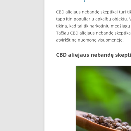
CBD aliejaus nebandę skeptikai turi t
tapo itin populiariu apkalbų objektu. Vi
tikina, kad tai tik narkotinių medžiagų
Tačiau CBD aliejaus nebandę skeptikai 
atvirkštinę nuomonę visuomenėje.
CBD aliejaus nebandę skeptik