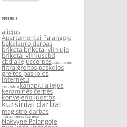
DEBESĖLIS
aliejus
Apartamentai Palangoje
bakalauro darbas
briketai
briketai vilniuje
briketai vilnius
cbd
cbd aliejus
cerpes
edalas katems
filtrai
greitos paskolos
greitos paskolos
internetu
kanapiu aliejus
kaciu edalas
keraminės čerpės
konvejerio juostos
kursiniai darbai
magistro darbas
maistas katems internetu
Nakvyne Palangoje