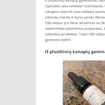
Iš pluoštinių kanapių gaminamas CBD a
rūpinatės savo sveikata? Greičiausia
stengiasi stiprinti savo sveikatą spor
natūralų maistą iš kurių sąrašo išbra
CBD aliejus yra tikras atradimas ne tik
mediciniškai patvirtintas preparatas, b
natūralus produktas. Todėl CBD aliejus
gyvenimo dalimi.
Iš pluoštinių kanapių gami