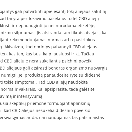
jantys gali patvirtinti apie esantį tokį aliejaus šalutinį
 kad tai yra perdozavimo pasekmė, todėl CBD aliejų
klusti ir nepadauginti jo nei nurodoma etiketėje;
izmo silpnumas. Jis atsiranda tam tikrais atvejais, kai
ršijant rekomenduojamas normas arba pasirinkus
. Akivaizdu, kad norintys pabandyti CBD aliejaus
en, kas ten, kas bus, kaip jausiuosi ir kt. Tačiau
d CBD aliejuje nėra sukeliantis psichinį poveikį
D aliejaus gali atsirasti bendras organizmo nuovargis,
s numigti. Jei produktą panaudosite ryte su didesnė
šti tokie simptomai. Tad CBD aliejų naudokite
norma ir vakarais. Kai apsiprasite, tada galėsite
ozavimą ir intensyvumą;
ausia skeptikų priemonė formuojant aplinkinių
, kad CBD aliejus nesukelia didesnio poveikio
 persivalgymas ar dažnai naudojamas tas pats maistas