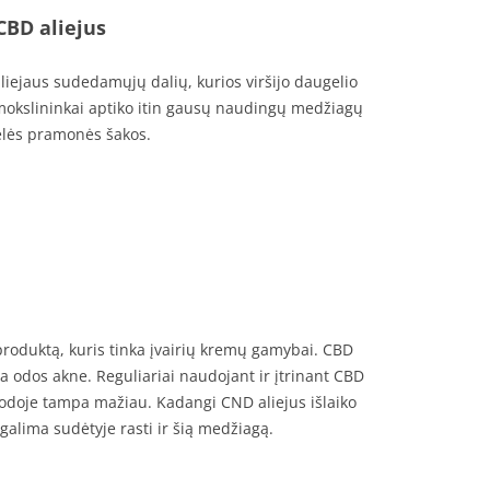
CBD aliejus
liejaus sudedamųjų dalių, kurios viršijo daugelio
mokslininkai aptiko itin gausų naudingų medžiagų
delės pramonės šakos.
roduktą, kuris tinka įvairių kremų gamybai. CBD
ia odos akne. Reguliariai naudojant ir įtrinant CBD
ų odoje tampa mažiau. Kadangi CND aliejus išlaiko
alima sudėtyje rasti ir šią medžiagą.