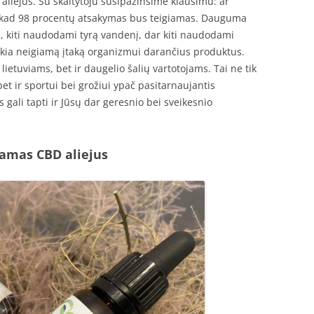
liejus. Su skaitytoju susipažinsime klausimu: ar
i, kad 98 procentų atsakymas bus teigiamas. Dauguma
tu, kiti naudodami tyrą vandenį, dar kiti naudodami
ukia neigiamą įtaką organizmui darančius produktus.
 lietuviams, bet ir daugelio šalių vartotojams. Tai ne tik
et ir sportui bei grožiui ypač pasitarnaujantis
 gali tapti ir Jūsų dar geresnio bei sveikesnio
namas CBD aliejus