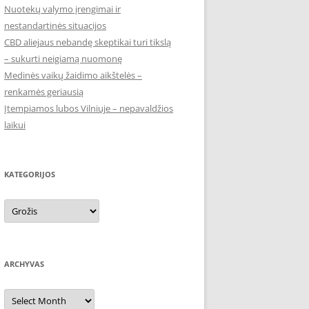
Nuotekų valymo įrengimai ir
nestandartinės situacijos
CBD aliejaus nebandę skeptikai turi tikslą
– sukurti neigiamą nuomonę
Medinės vaikų žaidimo aikštelės –
renkamės geriausią
Įtempiamos lubos Vilniuje – nepavaldžios
laikui
KATEGORIJOS
Kategorijos
ARCHYVAS
Archyvas