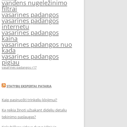
vandens nugeležinimo
filtrai
vasarines padangos
vasarines padangos
internetu
vasarines padangos
kaina
vasarines padangos nuo
kada
vasarines padangos
pigiau
vasarines padangos r17
STATYBŲ EKSPERTAI PATARIA
Kaip pasiruošti trinkelių klojimui?
Ką reikia žinoti užsakant didelių detalių
tekinimo paslaugas?