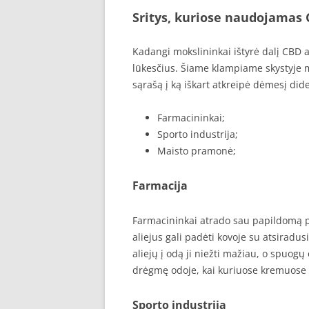
Sritys, kuriose naudojamas 
Kadangi mokslininkai ištyrė dalį CBD a
lūkesčius. Šiame klampiame skystyje 
sąrašą į ką iškart atkreipė dėmesį di
Farmacininkai;
Sporto industrija;
Maisto pramonė;
Farmacija
Farmacininkai atrado sau papildomą p
aliejus gali padėti kovoje su atsiradus
aliejų į odą ji niežti mažiau, o spuog
drėgmę odoje, kai kuriuose kremuose g
Sporto industrija