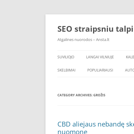
Skip
to
content
SEO straipsniu talp
Atgalines nuorodos – Ansta.lt
SUVILIOJO
LANGAI VILNIUJE
KAL
SKELBIMAI
POPULIARIAUSI
AUT
CATEGORY ARCHIVES:
GROŽIS
CBD aliejaus nebandę skep
nuomonę