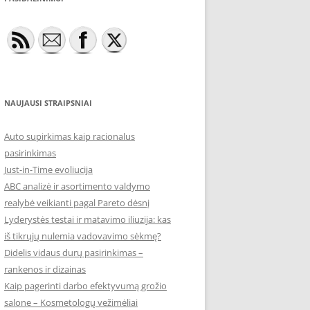
NAUJAUSI STRAIPSNIAI
Auto supirkimas kaip racionalus
pasirinkimas
Just-in-Time evoliucija
ABC analizė ir asortimento valdymo
realybė veikianti pagal Pareto dėsnį
Lyderystės testai ir matavimo iliuzija: kas
iš tikrųjų nulemia vadovavimo sėkmę?
Didelis vidaus durų pasirinkimas –
rankenos ir dizainas
Kaip pagerinti darbo efektyvumą grožio
salone – Kosmetologų vežimėliai