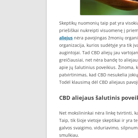
Skeptikų nuomonių taip pat yra visokia
priešiškai nukreipti visuomenę į pri
aliejus
nėra pavojingas žmonių organiz
organizacija, kurios sudėtyje yra tik į
augintojai. Tad CBD aliejų jau vartoj
greičiausiai, net nėra bandę to alieja
apie jų šalutinius poveikius. Žinoma, k
patvirtinimas, kad CBD nesukelia jokių
Todėl klausimą dėl CBD aliejaus pavoji
CBD aliejaus šalutinis povei
Net mokslininkai nėra linkę tvirtinti, 
Taip, tik šioje vietoje skeptikai ir yra
galvos svaigimo, viduriavimo, silpnum
smulkiau.