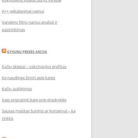
Kokybiškos vidaus durys Vilniuje
A++ reikalavimai namui
Vandens filtrų namui analizė ir
pasirinkimas
GYVUNU PREKES AKCIJA
Kačių skiepai – vakcinacijos grafikas
Ką naudinga žinoti apie kates
Kačių auklėjimas
Kaip pripratinti katę prie draskyklės
Sausas maistas šunims ar konservai – ką
rinktis