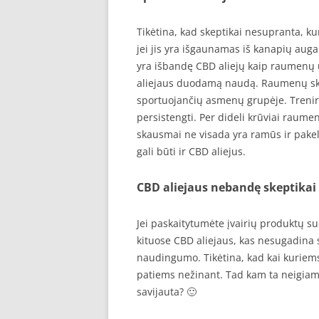
Tikėtina, kad skeptikai nesupranta, k
jei jis yra išgaunamas iš kanapių augal
yra išbandę CBD aliejų kaip raumenų u
aliejaus duodamą naudą. Raumenų ska
sportuojančių asmenų grupėje. Trenir
persistengti. Per dideli krūviai raum
skausmai ne visada yra ramūs ir pakel
gali būti ir CBD aliejus.
CBD aliejaus nebandę skeptikai
Jei paskaitytumėte įvairių produktų su
kituose CBD aliejaus, kas nesugadina s
naudingumo. Tikėtina, kad kai kuriems
patiems nežinant. Tad kam ta neigiama
savijauta? 🙂