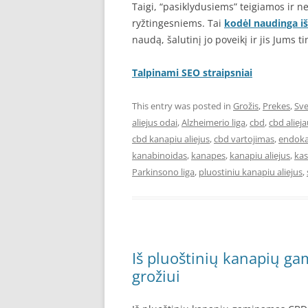
Taigi, “pasiklydusiems” teigiamos ir n
ryžtingesniems. Tai
kodėl naudinga iš
naudą, šalutinį jo poveikį ir jis Jums 
Talpinami SEO straipsniai
This entry was posted in
Grožis
,
Prekes
,
Sve
aliejus odai
,
Alzheimerio liga
,
cbd
,
cbd aliej
cbd kanapiu aliejus
,
cbd vartojimas
,
endoka
kanabinoidas
,
kanapes
,
kanapiu aliejus
,
kas
Parkinsono liga
,
pluostiniu kanapiu aliejus
,
Iš pluoštinių kanapių ga
grožiui