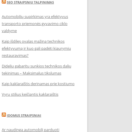
SEO STRAIPSNIU TALPINIMAS
Automobilių supirkimas yra efektyvus
transporto priemonės gyvavimo ciklo
valdyme
Kaip išdilęs ovalas mažina technikos
efektyvumą ir kuo gali padėti kiaurymių
restauravimas?
Didelių gabaritų sunkios technikos dalių
tekinimas – Maksimalus tikslumas
Kaip kaklaraištis derinamas prie kostiumo
Vyrų stilius keičiantis kaklaraištis
IDOMUS STRAIPSNIAI
Ar naudinga automobilį parduoti