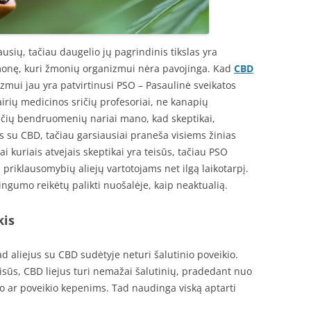
usių, tačiau daugelio jų pagrindinis tikslas yra
emonę, kuri žmonių organizmui nėra pavojinga. Kad
CBD
mui jau yra patvirtinusi PSO – Pasaulinė sveikatos
vairių medicinos sričių profesoriai, ne kanapių
ančių bendruomenių nariai mano, kad skeptikai,
us su CBD, tačiau garsiausiai praneša visiems žinias
ai kuriais atvejais skeptikai yra teisūs, tačiau PSO
 priklausomybių aliejų vartotojams net ilgą laikotarpį.
ngumo reikėtų palikti nuošalėje, kaip neaktualią.
kis
kad aliejus su CBD sudėtyje neturi šalutinio poveikio.
 teisūs, CBD liejus turi nemažai šalutinių, pradedant nuo
o ar poveikio kepenims. Tad naudinga viską aptarti