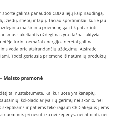
ur sporte galima panaudoti CBD aliejų kaip naudingą,
ų: žiedų, stiebų ir lapų. Tačiau sportininkai, kurie jau
ždegimo malšinimo priemonę gali tik patvirtinti
usmus sukeliantis uždegimas yra dažnas aktyviai
uotėje turint nemažai energijos neretai galima
enims veda prie atsirandančių uždegimų. Atsiradę
iami. Todėl geriausia priemonė iš natūralių produktų
 – Maisto pramonė
dėtį tai nustebtumėte. Kai kuriuose yra kanapių,
ausainių, šokolado ar įvairių gėrimų nei skonio, nei
 skeptikams ir patiems teko ragauti CBD aliejaus jiems
 nuomonė, jei nesutriko nei kepenys, nei atminti, nei