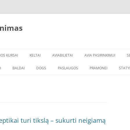
inimas
BOS KURSAI
KELTAI
AVIABILIETAI
AVIA PASIRINKIMUI
S
O
BALDAI
DOGS
PASLAUGOS
PRAMONEI
STATY
tikai turi tikslą – sukurti neigiamą