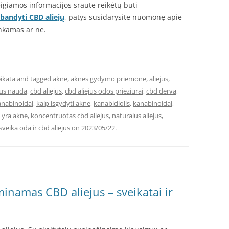
eigiamos informacijos sraute reikėtų būti
bandyti CBD aliejų
, patys susidarysite nuomonę apie
tinkamas ar ne.
ikata
and tagged
akne
,
aknes gydymo priemone
,
aliejus
,
aus nauda
,
cbd aliejus
,
cbd aliejus odos prieziurai
,
cbd derva
,
nabinoidai
,
kaip isgydyti akne
,
kanabidiolis
,
kanabinoidai
,
 yra akne
,
koncentruotas cbd aliejus
,
naturalus aliejus
,
sveika oda ir cbd aliejus
on
2023/05/22
.
minamas CBD aliejus – sveikatai ir