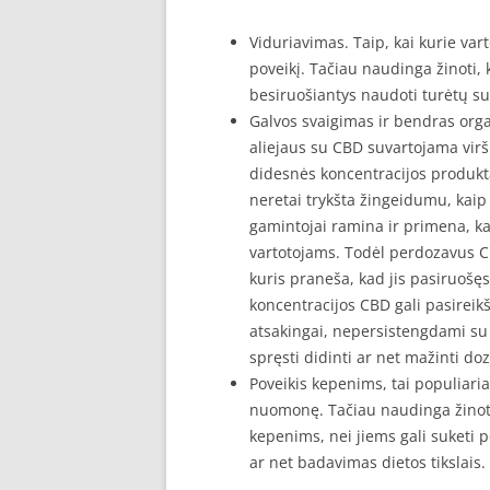
Viduriavimas. Taip, kai kurie varto
poveikį. Tačiau naudinga žinoti,
besiruošiantys naudoti turėtų su
Galvos svaigimas ir bendras organ
aliejaus su CBD suvartojama vi
didesnės koncentracijos produktą
neretai trykšta žingeidumu, kaip t
gamintojai ramina ir primena, ka
vartotojams. Todėl perdozavus CB
kuris praneša, kad jis pasiruošę
koncentracijos CBD gali pasireik
atsakingai, nepersistengdami su 
spręsti didinti ar net mažinti d
Poveikis kepenims, tai populiari
nuomonę. Tačiau naudinga žinoti
kepenims, nei jiems gali suketi
ar net badavimas dietos tikslais.