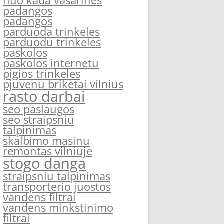
nuo kada vasarines
padangos
padangos
parduoda trinkeles
parduodu trinkeles
paskolos
paskolos internetu
pigios trinkeles
pjuvenu briketai vilnius
rasto darbai
seo paslaugos
seo straipsniu
talpinimas
skalbimo masinu
remontas vilniuje
stogo danga
straipsniu talpinimas
transporterio juostos
vandens filtrai
vandens minkstinimo
filtrai