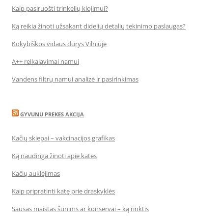
Kaip pasiruošti trinkelių klojimui?
Ką reikia žinoti užsakant didelių detalių tekinimo paslaugas?
Kokybiškos vidaus durys Vilniuje
A++ reikalavimai namui
Vandens filtrų namui analizė ir pasirinkimas
GYVUNU PREKES AKCIJA
Kačių skiepai – vakcinacijos grafikas
Ką naudinga žinoti apie kates
Kačių auklėjimas
Kaip pripratinti katę prie draskyklės
Sausas maistas šunims ar konservai – ką rinktis