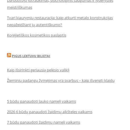
Darbuotojų įsitraukimas, psichologinis saugumas ir lyderystės
meistriškumas
Tvari kiaurymių restauracija: kaip atkurti metalo konstrukcijas
nepažeidžiant jų autentiškumo?
Korėjietiškos kosmetikos paslaptis
PIGUS LEKTUVU BILIETAI
Kaip išsirinkti geriausią pelėsio valiklį
Žieminių padangų žymėjimas yra svarbus – kaip išvengti klaidų
5 būdų panaudoti lauko namelį vaikams
2026 6 būdų panaudoti žaidimų aikšteles vaikams
7 būdų panaudoti žaidimų namelį vaikams