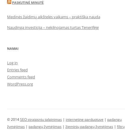
PASKUTINĖ MINUTĖ
Medinės žaidimų aikštelės vaikams – praktiška nauda
Naudinga investicija – nekilnojamas turtas Tenerifėje
NAMAI
Log in
Entries feed
Comments feed
WordPress.org
© 2014
SEO straipsniu talpinimas
|
internetine parduotuve
|
padangų
žymėjimas
|
padangų žymėjimas
|
žieminių padangų žymėjimas
|
filtrų