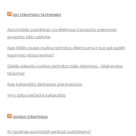
SEO STRAIPSNIU TALPINIMAS
Automobilių supirkimas yra efektyvus transporto priemonės
gyvavimo ciklo valdyme
Kaip išdilęs ovalas mažina technikos efektyvumą ir kuo gali padėti
kiaurymių restauravimas?
Didelių gabaritų sunkios technikos dalių tekinimas – Maksimalus
tikslumas
Kaip kaklaraištis derinamas prie kostiumo
Vyrų stilius keičiantis kaklaraištis
IDOMUS STRAIPSNIAI
Ar naudinga automobilį parduoti supirkėjams?