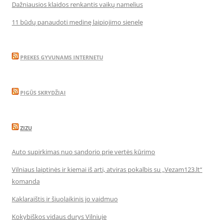
Dažniausios klaidos renkantis vaikų namelius
11 būdų panaudoti medinę laipiojimo sienelę
PREKES GYVUNAMS INTERNETU
PIGŪS SKRYDŽIAI
ZIZU
Auto supirkimas nuo sandorio prie vertės kūrimo
Vilniaus laiptinės ir kiemai iš arti, atviras pokalbis su „Vezam123.lt“
komanda
Kaklaraištis ir šiuolaikinis jo vaidmuo
Kokybiškos vidaus durys Vilniuje