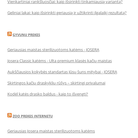
Vienkartiniai rankšluosčiai: kaip išsirinkti tinkamiausią variantą?
Geliniai lakai: kaip išsirinkti geriausią ir užtikrinti ilgalaikį rezultatą?
GYVUNU PREKES
Geriausias maistas sterilizuotoms katėms - JOSERA
Josera Classic katėms - Ulta premium klasės kačių maistas
Aukščiausios kokybės standartas Jūsų šuns mitybai - JOSERA
Skirtingos kačių draskyklių rūšys – skirtingi privalumai
Kodėl katės drasko baldus - kaip to išvengti?
ZOO PREKES INTERNETU
Geriausias Josera maistas sterilizuotoms katėms