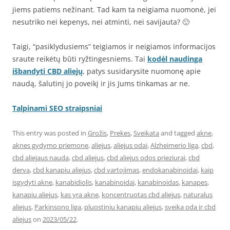
jiems patiems nežinant. Tad kam ta neigiama nuomonė, jei
nesutriko nei kepenys, nei atminti, nei savijauta? 🙂
Taigi, “pasiklydusiems” teigiamos ir neigiamos informacijos
sraute reikėtų būti ryžtingesniems. Tai
kodėl naudinga
išbandyti CBD aliejų
, patys susidarysite nuomonę apie
naudą, šalutinį jo poveikį ir jis Jums tinkamas ar ne.
Talpinami SEO straipsniai
This entry was posted in
Grožis
,
Prekes
,
Sveikata
and tagged
akne
,
aknes gydymo priemone
,
aliejus
,
aliejus odai
,
Alzheimerio liga
,
cbd
,
cbd aliejaus nauda
,
cbd aliejus
,
cbd aliejus odos prieziurai
,
cbd
derva
,
cbd kanapiu aliejus
,
cbd vartojimas
,
endokanabinoidai
,
kaip
isgydyti akne
,
kanabidiolis
,
kanabinoidai
,
kanabinoidas
,
kanapes
,
kanapiu aliejus
,
kas yra akne
,
koncentruotas cbd aliejus
,
naturalus
aliejus
,
Parkinsono liga
,
pluostiniu kanapiu aliejus
,
sveika oda ir cbd
aliejus
on
2023/05/22
.