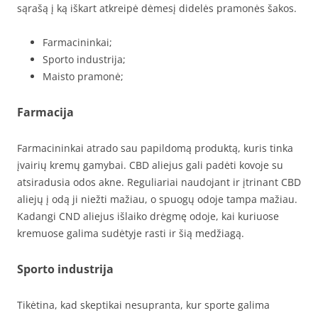
sąrašą į ką iškart atkreipė dėmesį didelės pramonės šakos.
Farmacininkai;
Sporto industrija;
Maisto pramonė;
Farmacija
Farmacininkai atrado sau papildomą produktą, kuris tinka
įvairių kremų gamybai. CBD aliejus gali padėti kovoje su
atsiradusia odos akne. Reguliariai naudojant ir įtrinant CBD
aliejų į odą ji niežti mažiau, o spuogų odoje tampa mažiau.
Kadangi CND aliejus išlaiko drėgmę odoje, kai kuriuose
kremuose galima sudėtyje rasti ir šią medžiagą.
Sporto industrija
Tikėtina, kad skeptikai nesupranta, kur sporte galima