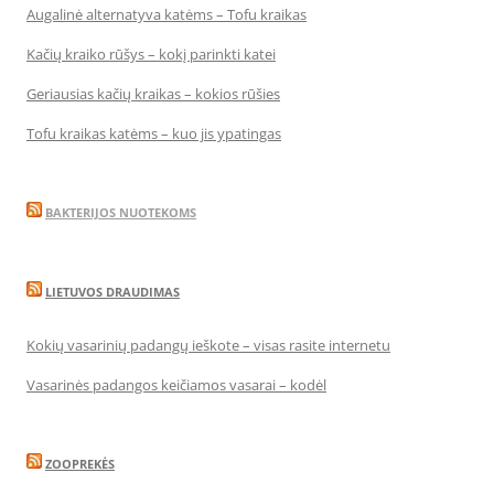
Augalinė alternatyva katėms – Tofu kraikas
Kačių kraiko rūšys – kokį parinkti katei
Geriausias kačių kraikas – kokios rūšies
Tofu kraikas katėms – kuo jis ypatingas
BAKTERIJOS NUOTEKOMS
LIETUVOS DRAUDIMAS
Kokių vasarinių padangų ieškote – visas rasite internetu
Vasarinės padangos keičiamos vasarai – kodėl
ZOOPREKĖS