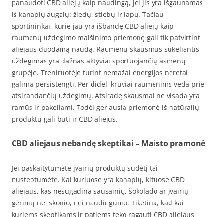
panaudoti CBD aliejų kaip naudingą, jei jis yra išgaunamas
iš kanapių augalų: žiedų, stiebų ir lapų. Tačiau
sportininkai, kurie jau yra išbandę CBD aliejų kaip
raumenų uždegimo malšinimo priemonę gali tik patvirtinti
aliejaus duodamą naudą. Raumenų skausmus sukeliantis
uždegimas yra dažnas aktyviai sportuojančių asmenų
grupėje. Treniruotėje turint nemažai energijos neretai
galima persistengti. Per dideli krūviai raumenims veda prie
atsirandančių uždegimų. Atsiradę skausmai ne visada yra
ramūs ir pakeliami. Todėl geriausia priemonė iš natūralių
produktų gali būti ir CBD aliejus.
CBD aliejaus nebandę skeptikai – Maisto pramonė
Jei paskaitytumėte įvairių produktų sudėtį tai
nustebtumėte. Kai kuriuose yra kanapių, kituose CBD
aliejaus, kas nesugadina sausainių, šokolado ar įvairių
gėrimų nei skonio, nei naudingumo. Tikėtina, kad kai
kuriems skeptikams ir patiems teko ragauti CBD aliejaus