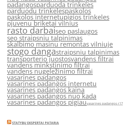
padangos
parduoda trinkeles
parduodu trinkeles
paskolos
paskolos internetu
pigios trinkeles
pjuvenu briketai vilnius
rasto darbai
seo paslaugos
seo straipsniu talpinimas
skalbimo masinu remontas vilniuje
stogo danga
straipsniu talpinimas
transporterio juostos
vandens filtrai
vandens minkstinimo filtrai
vandens nugeležinimo filtrai
vasarines padangos
vasarines padangos internetu
vasarines padangos kaina
vasarines padangos nuo kada
vasarines padangos pigiau
vasarines padangos r17
STATYBŲ EKSPERTAI PATARIA