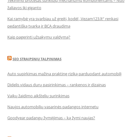
Tekinimo procesas sunkiųjų mechanizmų komponentams – Nuo
žaliavos iki giganto
Kai ramybė yra svarbiau už greitį, kodėl „Vezam123.lt“ renkasi
pedantišką tvarką ir BCA draudimą
Kaip pagerinti užsakymų valdymą?
SEO STRAIPSNIŲ TALPINIMAS
Auto supirkimas mažina praktinę riziką parduodant automobilį
Didelis vidaus durų pasirinkimas – rankenos ir dizainas
Vaikų žaidimo aikštelių surinkimas
Naujos automobilių vasarinės padangos internetu
Goodyear padangų žymėjimas – ką žymi naujas?