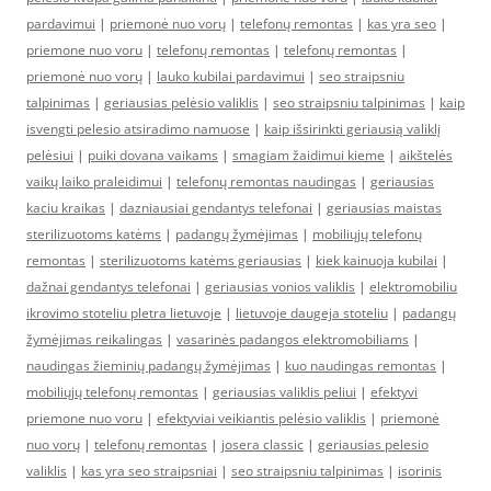
pardavimui
|
priemonė nuo vorų
|
telefonų remontas
|
kas yra seo
|
priemone nuo voru
|
telefonų remontas
|
telefonų remontas
|
priemonė nuo vorų
|
lauko kubilai pardavimui
|
seo straipsniu
talpinimas
|
geriausias pelėsio valiklis
|
seo straipsniu talpinimas
|
kaip
isvengti pelesio atsiradimo namuose
|
kaip išsirinkti geriausią valiklį
pelėsiui
|
puiki dovana vaikams
|
smagiam žaidimui kieme
|
aikštelės
vaikų laiko praleidimui
|
telefonų remontas naudingas
|
geriausias
kaciu kraikas
|
dazniausiai gendantys telefonai
|
geriausias maistas
sterilizuotoms katėms
|
padangų žymėjimas
|
mobiliųjų telefonų
remontas
|
sterilizuotoms katėms geriausias
|
kiek kainuoja kubilai
|
dažnai gendantys telefonai
|
geriausias vonios valiklis
|
elektromobiliu
ikrovimo stoteliu pletra lietuvoje
|
lietuvoje daugeja stoteliu
|
padangų
žymėjimas reikalingas
|
vasarinės padangos elektromobiliams
|
naudingas žieminių padangų žymėjimas
|
kuo naudingas remontas
|
mobiliųjų telefonų remontas
|
geriausias valiklis peliui
|
efektyvi
priemone nuo voru
|
efektyviai veikiantis pelėsio valiklis
|
priemonė
nuo vorų
|
telefonų remontas
|
josera classic
|
geriausias pelesio
valiklis
|
kas yra seo straipsniai
|
seo straipsniu talpinimas
|
isorinis