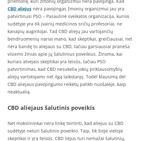
priemonę, kuri žmonių organizmui nėra pavojinga. Kad
CBD aliejus
nėra pavojingas žmonių organizmui jau yra
patvirtinusi PSO – Pasaulinė sveikatos organizacija, kurios
sudėtyje yra tik įvairių medicinos sričių profesoriai, ne
kanapių augintojai. Tad CBD aliejų jau vartojančių
bendruomenių nariai mano, kad skeptikai, greičiausiai, net
nėra bandę to aliejaus su CBD, tačiau garsiausiai praneša
visiems žinias apie jų šalutinius poveikius. Žinoma, kai
kuriais atvejais skeptikai yra teisūs, tačiau PSO
patvirtinimas, kad CBD nesukelia jokių priklausomybių
aliejų vartotojams net ilgą laikotarpį. Todėl klausimą dėl
CBD aliejaus pavojingumo reikėtų palikti nuošalėje, kaip
neaktualią.
CBD aliejaus šalutinis poveikis
Net mokslininkai nėra linkę tvirtinti, kad aliejus su CBD
sudėtyje neturi šalutinio poveikio. Taip, tik šioje vietoje
skeptikai ir yra teisūs, CBD liejus turi nemažai šalutinių,