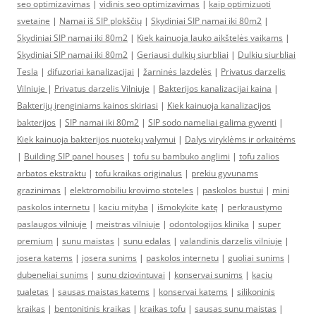
seo optimizavimas
|
vidinis seo optimizavimas
|
kaip optimizuoti
svetaine
|
Namai iš SIP plokščių
|
Skydiniai SIP namai iki 80m2
|
Skydiniai SIP namai iki 80m2
|
Kiek kainuoja lauko aikštelės vaikams
|
Skydiniai SIP namai iki 80m2
|
Geriausi dulkių siurbliai
|
Dulkiu siurbliai
Tesla
|
difuzoriai kanalizacijai
|
žarninės lazdelės
|
Privatus darzelis
Vilniuje
|
Privatus darzelis Vilniuje
|
Bakterijos kanalizacijai kaina
|
Bakterijų įrenginiams kainos skiriasi
|
Kiek kainuoja kanalizacijos
bakterijos
|
SIP namai iki 80m2
|
SIP sodo nameliai galima gyventi
|
Kiek kainuoja bakterijos nuotekų valymui
|
Dalys viryklėms ir orkaitėms
|
Building SIP panel houses
|
tofu su bambuko anglimi
|
tofu zalios
arbatos ekstraktu
|
tofu kraikas originalus
|
prekiu gyvunams
grazinimas
|
elektromobiliu krovimo stoteles
|
paskolos bustui
|
mini
paskolos internetu
|
kaciu mityba
|
išmokykite katę
|
perkraustymo
paslaugos vilniuje
|
meistras vilniuje
|
odontologijos klinika
|
super
premium
|
sunu maistas
|
sunu edalas
|
valandinis darzelis vilniuje
|
josera katems
|
josera sunims
|
paskolos internetu
|
guoliai sunims
|
dubeneliai sunims
|
sunu dziovintuvai
|
konservai sunims
|
kaciu
tualetas
|
sausas maistas katems
|
konservai katems
|
silikoninis
kraikas
|
bentonitinis kraikas
|
kraikas tofu
|
sausas sunu maistas
|