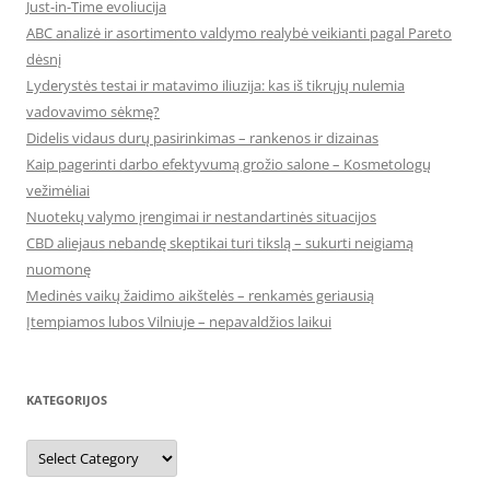
Just-in-Time evoliucija
ABC analizė ir asortimento valdymo realybė veikianti pagal Pareto
dėsnį
Lyderystės testai ir matavimo iliuzija: kas iš tikrųjų nulemia
vadovavimo sėkmę?
Didelis vidaus durų pasirinkimas – rankenos ir dizainas
Kaip pagerinti darbo efektyvumą grožio salone – Kosmetologų
vežimėliai
Nuotekų valymo įrengimai ir nestandartinės situacijos
CBD aliejaus nebandę skeptikai turi tikslą – sukurti neigiamą
nuomonę
Medinės vaikų žaidimo aikštelės – renkamės geriausią
Įtempiamos lubos Vilniuje – nepavaldžios laikui
KATEGORIJOS
Kategorijos