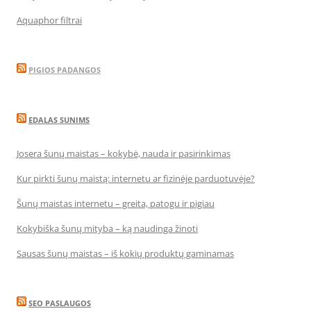
Aquaphor filtrai
PIGIOS PADANGOS
EDALAS SUNIMS
Josera šunų maistas – kokybė, nauda ir pasirinkimas
Kur pirkti šunų maistą: internetu ar fizinėje parduotuvėje?
Šunų maistas internetu – greita, patogu ir pigiau
Kokybiška šunų mityba – ką naudinga žinoti
Sausas šunų maistas – iš kokių produktų gaminamas
SEO PASLAUGOS