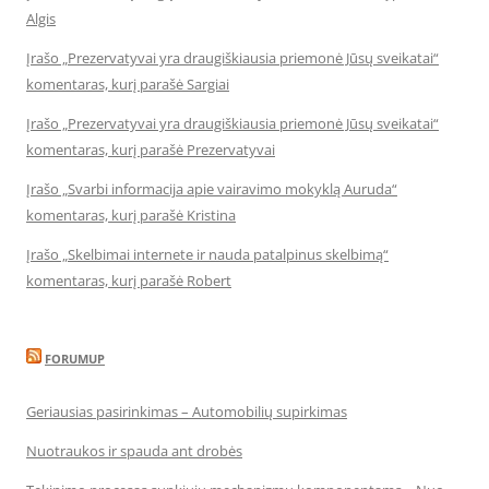
Algis
Įrašo „Prezervatyvai yra draugiškiausia priemonė Jūsų sveikatai“
komentaras, kurį parašė Sargiai
Įrašo „Prezervatyvai yra draugiškiausia priemonė Jūsų sveikatai“
komentaras, kurį parašė Prezervatyvai
Įrašo „Svarbi informacija apie vairavimo mokyklą Auruda“
komentaras, kurį parašė Kristina
Įrašo „Skelbimai internete ir nauda patalpinus skelbimą“
komentaras, kurį parašė Robert
FORUMUP
Geriausias pasirinkimas – Automobilių supirkimas
Nuotraukos ir spauda ant drobės