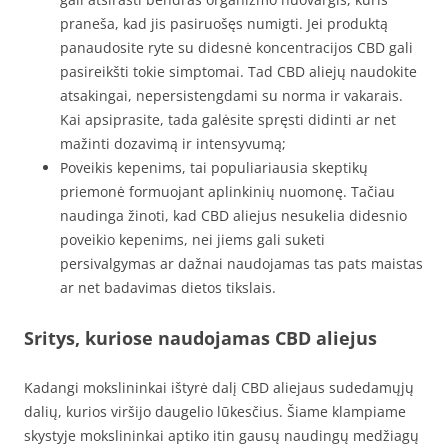
praneša, kad jis pasiruošęs numigti. Jei produktą
panaudosite ryte su didesnė koncentracijos CBD gali
pasireikšti tokie simptomai. Tad CBD aliejų naudokite
atsakingai, nepersistengdami su norma ir vakarais.
Kai apsiprasite, tada galėsite spręsti didinti ar net
mažinti dozavimą ir intensyvumą;
Poveikis kepenims, tai populiariausia skeptikų
priemonė formuojant aplinkinių nuomonę. Tačiau
naudinga žinoti, kad CBD aliejus nesukelia didesnio
poveikio kepenims, nei jiems gali suketi
persivalgymas ar dažnai naudojamas tas pats maistas
ar net badavimas dietos tikslais.
Sritys, kuriose naudojamas CBD aliejus
Kadangi mokslininkai ištyrė dalį CBD aliejaus sudedamųjų
dalių, kurios viršijo daugelio lūkesčius. Šiame klampiame
skystyje mokslininkai aptiko itin gausų naudingų medžiagų