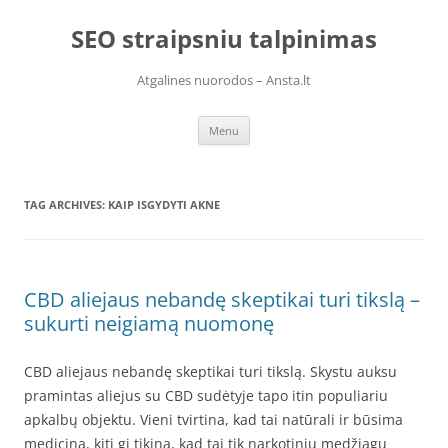
Skip
to
SEO straipsniu talpinimas
content
Atgalines nuorodos – Ansta.lt
Menu
TAG ARCHIVES:
KAIP ISGYDYTI AKNE
CBD aliejaus nebandę skeptikai turi tikslą –
sukurti neigiamą nuomonę
CBD aliejaus nebandę skeptikai turi tikslą. Skystu auksu
pramintas aliejus su CBD sudėtyje tapo itin populiariu
apkalbų objektu. Vieni tvirtina, kad tai natūrali ir būsima
medicina, kiti gi tikina, kad tai tik narkotinių medžiagų