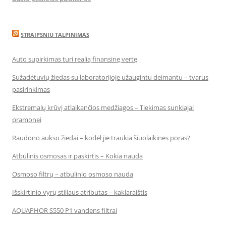
STRAIPSNIU TALPINIMAS
Auto supirkimas turi realią finansinę vertę
Sužadėtuvių žiedas su laboratorijoje užaugintu deimantu – tvarus
pasirinkimas
Ekstremalų krūvį atlaikančios medžiagos – Tiekimas sunkiajai
pramonei
Raudono aukso žiedai – kodėl jie traukia šiuolaikines poras?
Atbulinis osmosas ir paskirtis – Kokia nauda
Osmoso filtrų – atbulinio osmoso nauda
Išskirtinio vyrų stiliaus atributas – kaklaraištis
AQUAPHOR S550 P1 vandens filtrai