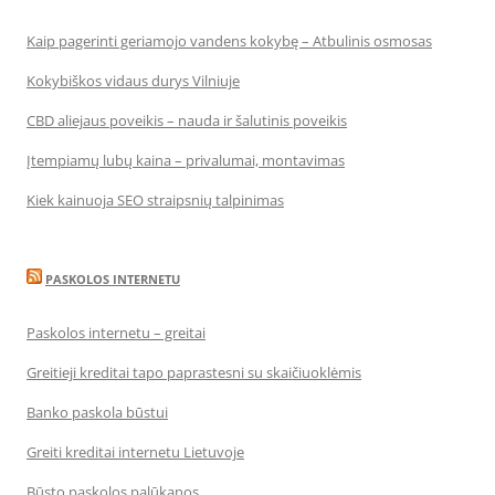
Kaip pagerinti geriamojo vandens kokybę – Atbulinis osmosas
Kokybiškos vidaus durys Vilniuje
CBD aliejaus poveikis – nauda ir šalutinis poveikis
Įtempiamų lubų kaina – privalumai, montavimas
Kiek kainuoja SEO straipsnių talpinimas
PASKOLOS INTERNETU
Paskolos internetu – greitai
Greitieji kreditai tapo paprastesni su skaičiuoklėmis
Banko paskola būstui
Greiti kreditai internetu Lietuvoje
Būsto paskolos palūkanos