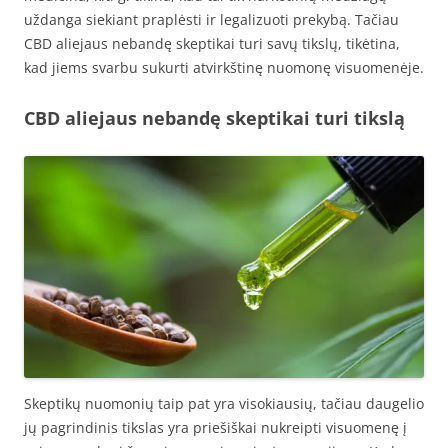
uždanga siekiant praplėsti ir legalizuoti prekybą. Tačiau
CBD aliejaus nebandę skeptikai turi savų tikslų, tikėtina,
kad jiems svarbu sukurti atvirkštinę nuomonę visuomenėje.
CBD aliejaus nebandę skeptikai turi tikslą
Skeptikų nuomonių taip pat yra visokiausių, tačiau daugelio
jų pagrindinis tikslas yra priešiškai nukreipti visuomenę į