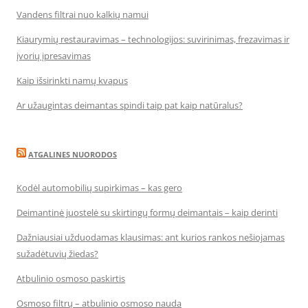
Vandens filtrai nuo kalkių namui
Kiaurymių restauravimas – technologijos: suvirinimas, frezavimas ir
įvorių įpresavimas
Kaip išsirinkti namų kvapus
Ar užaugintas deimantas spindi taip pat kaip natūralus?
ATGALINES NUORODOS
Kodėl automobilių supirkimas – kas gero
Deimantinė juostelė su skirtingų formų deimantais – kaip derinti
Dažniausiai užduodamas klausimas: ant kurios rankos nešiojamas
sužadėtuvių žiedas?
Atbulinio osmoso paskirtis
Osmoso filtrų – atbulinio osmoso nauda