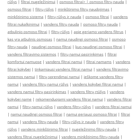
rūšys
|
filtrai nugeležinimui
|
osmoso filtrai> |
osmoso filtrų nauda
|
osmoso filtrai
|
filtrų rūšys
|
minkštinimo filtrų naudojimas
|
minkštinimo sistema
|
filtrų rūšys ir nauda
|
osmoso filtrai
|
vandens
filtrai nukalkinimui
|
vandens filtrų nauda
|
osmoso filtrų nauda
|
atbulinio osmoso filtrai
|
filtrų rūšys
|
apie geriamo vandens filtrus
|
kas yra atbulinis osmosas
|
namui naudingi osmoso filtrai
|
osmoso
filtrų nauda
|
naudingi osmoso filtrai
|
kuo naudingi osmoso filtrai
|
vandens filtravimo sistemos
|
filtrų namui pasirinkimas
|
filtrai
komfortui namuose
|
vandens filtrai namui
|
filtrai namams
|
vandens
filtrai kokybei
|
tinkamiausi vandens filtrai namui
|
vandens filtravimo
sistemos namui
|
filtrų sprendimai namui
|
ieškome vandens filtrų
namui
|
vandens filtrų namui rūšys
|
vandens kokybei filtrai namui
|
vandens namui filtrų pasirinkimas
|
vandens filtrų rtūšys
|
vandens
kokybei name
|
rekomenduojami vandens filtrai namui
|
vandens filtrai
namui
|
filtrų namui rūšys
|
vandens filtrų rūšys
|
vandens filtrai namui
|
namui naudingi osmoso filtrai
|
namui geriausi osmoso filtrai
|
filtrai
namui
|
vandens filtrų nauda
|
filtrų rūšys ir nauda
|
vandens filtrų
rūšys
|
vandens minkštinimo filtrai
|
nugeležinimo filtrų nauda
|
vandens filtrai nugeležinimui
|
vandens minkštinimo filtrų nauda
|