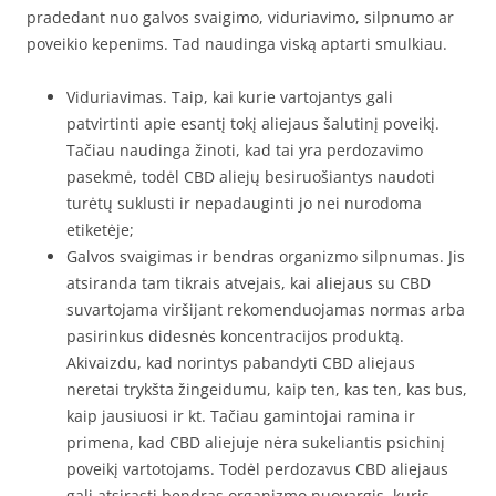
pradedant nuo galvos svaigimo, viduriavimo, silpnumo ar
poveikio kepenims. Tad naudinga viską aptarti smulkiau.
Viduriavimas. Taip, kai kurie vartojantys gali
patvirtinti apie esantį tokį aliejaus šalutinį poveikį.
Tačiau naudinga žinoti, kad tai yra perdozavimo
pasekmė, todėl CBD aliejų besiruošiantys naudoti
turėtų suklusti ir nepadauginti jo nei nurodoma
etiketėje;
Galvos svaigimas ir bendras organizmo silpnumas. Jis
atsiranda tam tikrais atvejais, kai aliejaus su CBD
suvartojama viršijant rekomenduojamas normas arba
pasirinkus didesnės koncentracijos produktą.
Akivaizdu, kad norintys pabandyti CBD aliejaus
neretai trykšta žingeidumu, kaip ten, kas ten, kas bus,
kaip jausiuosi ir kt. Tačiau gamintojai ramina ir
primena, kad CBD aliejuje nėra sukeliantis psichinį
poveikį vartotojams. Todėl perdozavus CBD aliejaus
gali atsirasti bendras organizmo nuovargis, kuris