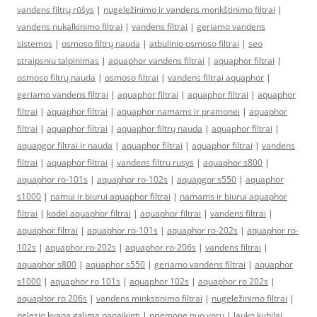
vandens filtrų rūšys
|
nugeležinimo ir vandens monkštinimo filtrai
|
vandens nukalkinimo filtrai
|
vandens filtrai
|
geriamo vandens
sistemos
|
osmoso filtrų nauda
|
atbulinio osmoso filtrai
|
seo
straipsniu talpinimas
|
aquaphor vandens filtrai
|
aquaphor filtrai
|
osmoso filtrų nauda
|
osmoso filtrai
|
vandens filtrai aquaphor
|
geriamo vandens filtrai
|
aquaphor filtrai
|
aquaphor filtrai
|
aquaphor
filtrai
|
aquaphor filtrai
|
aquaphor namams ir pramonei
|
aquaphor
filtrai
|
aquaphor filtrai
|
aquaphor filtrų nauda
|
aquaphor filtrai
|
aquapgor filtrai ir nauda
|
aquaphor filtrai
|
aquaphor filtrai
|
vandens
filtrai
|
aquaphor filtrai
|
vandens filtru rusys
|
aquaphor s800
|
aquaphor ro-101s
|
aquaphor ro-102s
|
aquapgor s550
|
aquaphor
s1000
|
namui ir biurui aquaphor filtrai
|
namams ir biurui aquaphor
filtrai
|
kodel aquaphor filtrai
|
aquaphor filtrai
|
vandens filtrai
|
aquaphor filtrai
|
aquaphor ro-101s
|
aquaphor ro-202s
|
aquaphor ro-
102s
|
aquaphor ro-202s
|
aquaphor ro-206s
|
vandens filtrai
|
aquaphor s800
|
aquaphor s550
|
geriamo vandens filtrai
|
aquaphor
s1000
|
aquaphor ro 101s
|
aquaphor 102s
|
aquaphor ro 202s
|
aquaphor ro 206s
|
vandens minkstinimo filtrai
|
nugeležinimo filtrai
|
pelesio kvapa galima panaikinti
|
priemone nuo voru
|
lauko kubilai