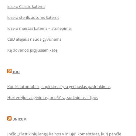
Josera Classic katėms
Josera sterilizuotoms katėms
Josera maistas katėms – atsiliepimai
CBD aliejaus nauda gyvūnams
Ką dovanoti įsigijusiam katę
TOO
Kodėl automobilių supirkimas yra geriausias pasirinkimas
Hortenzijos auginimas, priežiūra, sodinimas ir ligos
UNICUM
Įrašo „Plastikinių langų kainos Vilniuje“ komentaras, kurį parašė