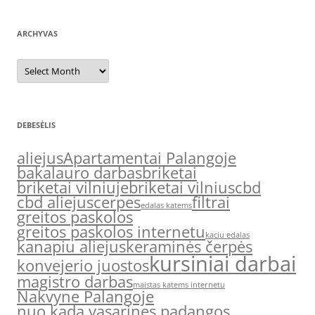
ARCHYVAS
Archyvas
DEBESĖLIS
aliejus
Apartamentai Palangoje
bakalauro darbas
briketai
briketai vilniuje
briketai vilnius
cbd
cbd aliejus
cerpes
filtrai
edalas katems
greitos paskolos
greitos paskolos internetu
kaciu edalas
kanapiu aliejus
keraminės čerpės
kursiniai darbai
konvejerio juostos
magistro darbas
maistas katems internetu
Nakvyne Palangoje
nuo kada vasarines padangos