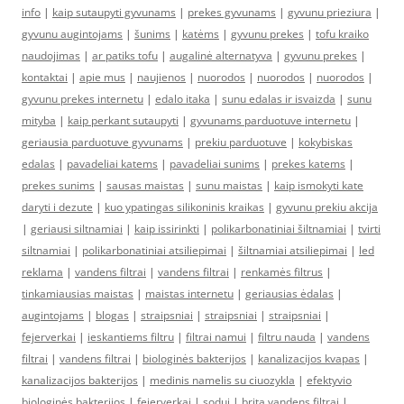
info
|
kaip sutaupyti gyvunams
|
prekes gyvunams
|
gyvunu prieziura
|
gyvunu augintojams
|
šunims
|
katėms
|
gyvunu prekes
|
tofu kraiko
naudojimas
|
ar patiks tofu
|
augalinė alternatyva
|
gyvunu prekes
|
kontaktai
|
apie mus
|
naujienos
|
nuorodos
|
nuorodos
|
nuorodos
|
gyvunu prekes internetu
|
edalo itaka
|
sunu edalas ir isvaizda
|
sunu
mityba
|
kaip perkant sutaupyti
|
gyvunams parduotuve internetu
|
geriausia parduotuve gyvunams
|
prekiu parduotuve
|
kokybiskas
edalas
|
pavadeliai katems
|
pavadeliai sunims
|
prekes katems
|
prekes sunims
|
sausas maistas
|
sunu maistas
|
kaip ismokyti kate
daryti i dezute
|
kuo ypatingas silikoninis kraikas
|
gyvunu prekiu akcija
|
geriausi siltnamiai
|
kaip issirinkti
|
polikarbonatiniai šiltnamiai
|
tvirti
siltnamiai
|
polikarbonatiniai atsiliepimai
|
šiltnamiai atsiliepimai
|
led
reklama
|
vandens filtrai
|
vandens filtrai
|
renkamės filtrus
|
tinkamiausias maistas
|
maistas internetu
|
geriausias ėdalas
|
augintojams
|
blogas
|
straipsniai
|
straipsniai
|
straipsniai
|
fejerverkai
|
ieskantiems filtru
|
filtrai namui
|
filtru nauda
|
vandens
filtrai
|
vandens filtrai
|
biologinės bakterijos
|
kanalizacijos kvapas
|
kanalizacijos bakterijos
|
medinis namelis su ciuozykla
|
efektyvio
biologinės bakterijos
|
fejerverkai
|
sodui
|
brita vandens filtrai
|