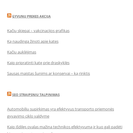
GYVUNU PREKES AKCIJA
Kačių skiepai – vakcinacijos grafikas
Ką naudinga žinoti apie kates
Kačių auklėjimas
Kaip pripratinti katę prie draskyklės
Sausas maistas šunims ar konservai – ką rinktis
SEO STRAIPSNIU TALPINIMAS
Automobilių supirkimas yra efektyvus transporto priemonės
gyvavimo ciklo valdyme
Kaip išdilęs ovalas mažina technikos efektyvumą ir kuo gali padėti