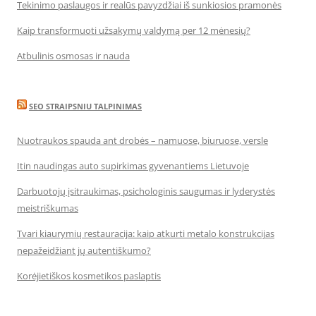
Tekinimo paslaugos ir realūs pavyzdžiai iš sunkiosios pramonės
Kaip transformuoti užsakymų valdymą per 12 mėnesių?
Atbulinis osmosas ir nauda
SEO STRAIPSNIU TALPINIMAS
Nuotraukos spauda ant drobės – namuose, biuruose, versle
Itin naudingas auto supirkimas gyvenantiems Lietuvoje
Darbuotojų įsitraukimas, psichologinis saugumas ir lyderystės
meistriškumas
Tvari kiaurymių restauracija: kaip atkurti metalo konstrukcijas
nepažeidžiant jų autentiškumo?
Korėjietiškos kosmetikos paslaptis