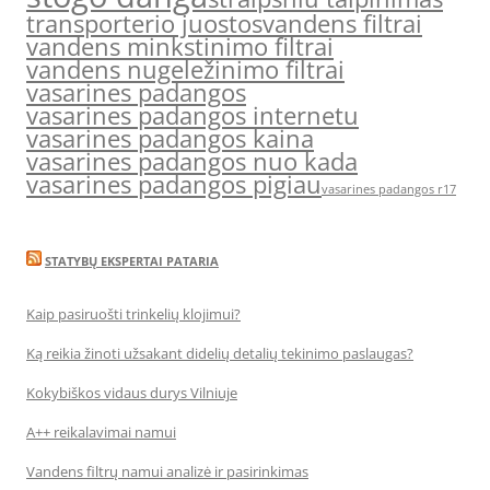
transporterio juostos
vandens filtrai
vandens minkstinimo filtrai
vandens nugeležinimo filtrai
vasarines padangos
vasarines padangos internetu
vasarines padangos kaina
vasarines padangos nuo kada
vasarines padangos pigiau
vasarines padangos r17
STATYBŲ EKSPERTAI PATARIA
Kaip pasiruošti trinkelių klojimui?
Ką reikia žinoti užsakant didelių detalių tekinimo paslaugas?
Kokybiškos vidaus durys Vilniuje
A++ reikalavimai namui
Vandens filtrų namui analizė ir pasirinkimas