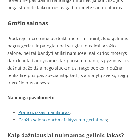
norėtume pasidalinti naudinga informacija tam, kad Jūs
negaištumėte laiko ir nesusigadintumėte sau nuotaikos.
Grožio salonas
Pradžioje, norėtume perteikti moterims mintį, kad gelinius
nagus geriau ir patogiau bei saugiau nusiimti grožio
salone, nei tai bandyti atlikti namuose. Kai kurios moterys
daro klaidą bandydamos laką nusiimti namų sąlygomis. Jos
dažnai pažeidžia nago sluoksnius, nago odeles ir dažnai
tenka kreiptis pas specialistą, kad jis atstatytų sveikų nagų
ir grožio pusiausvyrą.
Naudinga pasidomėti:
Prancuziskas manikiuras
;
Grožio salono darbo efektyvumo gerinimas
;
Kaip dažniausiai nuimamas gelinis lakas?