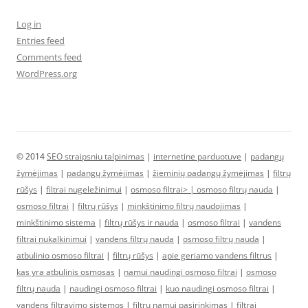
Log in
Entries feed
Comments feed
WordPress.org
© 2014
SEO straipsniu talpinimas
|
internetine parduotuve
|
padangų
žymėjimas
|
padangų žymėjimas
|
žieminių padangų žymėjimas
|
filtrų
rūšys
|
filtrai nugeležinimui
|
osmoso filtrai> |
osmoso filtrų nauda
|
osmoso filtrai
|
filtrų rūšys
|
minkštinimo filtrų naudojimas
|
minkštinimo sistema
|
filtrų rūšys ir nauda
|
osmoso filtrai
|
vandens
filtrai nukalkinimui
|
vandens filtrų nauda
|
osmoso filtrų nauda
|
atbulinio osmoso filtrai
|
filtrų rūšys
|
apie geriamo vandens filtrus
|
kas yra atbulinis osmosas
|
namui naudingi osmoso filtrai
|
osmoso
filtrų nauda
|
naudingi osmoso filtrai
|
kuo naudingi osmoso filtrai
|
vandens filtravimo sistemos
|
filtrų namui pasirinkimas
|
filtrai