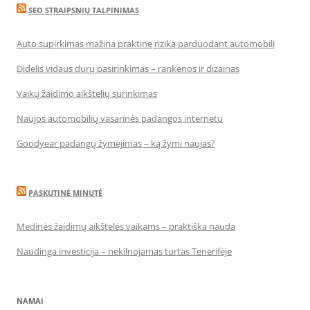
SEO STRAIPSNIŲ TALPINIMAS
Auto supirkimas mažina praktinę riziką parduodant automobilį
Didelis vidaus durų pasirinkimas – rankenos ir dizainas
Vaikų žaidimo aikštelių surinkimas
Naujos automobilių vasarinės padangos internetu
Goodyear padangų žymėjimas – ką žymi naujas?
PASKUTINĖ MINUTĖ
Medinės žaidimų aikštelės vaikams – praktiška nauda
Naudinga investicija – nekilnojamas turtas Tenerifėje
NAMAI