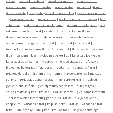
edalas
|
pavadeliai katems
|
pavadeliai sunims
|
prekes katems
|
prekes sunims
|
sausas maistas
|
sunu maistas
|
kaip ismokyti kate
daryti i dezute
|
kuo ypatingas silikoninis kraikas
|
gyvunu prekiu akcija
|
geriausi siltnamiai
|
kaip issirinkti
|
polikarbonatiniai šiltnamiai
|
tvirti
siltnamiai
|
polikarbonatiniai atsiliepimai
|
šiltnamiai atsiliepimai
|
led
reklama
|
vandens filtrai
|
vandens filtrai
|
renkamės filtrus
|
tinkamiausias maistas
|
maistas internetu
|
geriausias ėdalas
|
augintojams
|
blogas
|
straipsniai
|
straipsniai
|
straipsniai
|
fejerverkai
|
ieskantiems filtru
|
filtrai namui
|
filtru nauda
|
vandens
filtrai
|
vandens filtrai
|
biologinės bakterijos
|
kanalizacijos kvapas
|
kanalizacijos bakterijos
|
medinis namelis su ciuozykla
|
efektyvio
biologinės bakterijos
|
fejerverkai
|
sodui
|
brita vandens filtrai
|
privatus darzelis
|
šiltnamiai
|
siltnamiai
|
gyvunu prekes
|
maistas
sunims
|
geriausias sunu maistas
|
kaip issirinkti kraika
|
gelbsti
gyvūnus nuo karščio
|
gyvūnų maudynės vasarą
|
šunų mityba
|
sausas maistas
|
kačių kraikas
|
kraikas katėms
|
gyvūnams internetu
|
perkamiausios internetu
|
geriausias kraikas
|
akcija prekems
|
zooprekės
|
vandens filtrai
|
kaip issirinkti
|
kraikas
|
vandens filtrai
brita
|
kaip ismokyti kate
|
kaciu kraikas tofu
|
kas yra odontologai
|