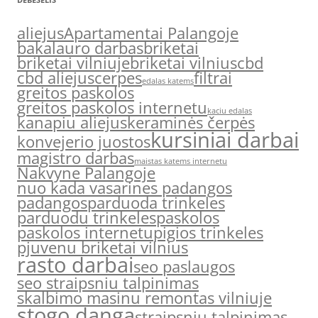
aliejus
Apartamentai Palangoje
bakalauro darbas
briketai
briketai vilniuje
briketai vilnius
cbd
cbd aliejus
cerpes
filtrai
edalas katems
greitos paskolos
greitos paskolos internetu
kaciu edalas
kanapiu aliejus
keraminės čerpės
kursiniai darbai
konvejerio juostos
magistro darbas
maistas katems internetu
Nakvyne Palangoje
nuo kada vasarines padangos
padangos
parduoda trinkeles
parduodu trinkeles
paskolos
paskolos internetu
pigios trinkeles
pjuvenu briketai vilnius
rasto darbai
seo paslaugos
seo straipsniu talpinimas
skalbimo masinu remontas vilniuje
stogo danga
straipsniu talpinimas