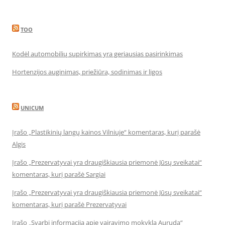
TOO
Kodėl automobilių supirkimas yra geriausias pasirinkimas
Hortenzijos auginimas, priežiūra, sodinimas ir ligos
UNICUM
Įrašo „Plastikinių langų kainos Vilniuje“ komentaras, kurį parašė
Algis
Įrašo „Prezervatyvai yra draugiškiausia priemonė Jūsų sveikatai“
komentaras, kurį parašė Sargiai
Įrašo „Prezervatyvai yra draugiškiausia priemonė Jūsų sveikatai“
komentaras, kurį parašė Prezervatyvai
Įrašo „Svarbi informacija apie vairavimo mokyklą Auruda“