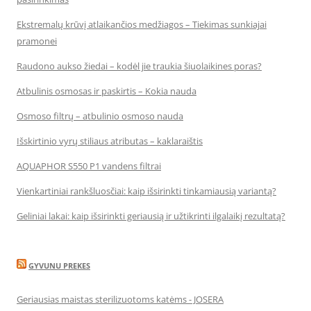
Ekstremalų krūvį atlaikančios medžiagos – Tiekimas sunkiajai
pramonei
Raudono aukso žiedai – kodėl jie traukia šiuolaikines poras?
Atbulinis osmosas ir paskirtis – Kokia nauda
Osmoso filtrų – atbulinio osmoso nauda
Išskirtinio vyrų stiliaus atributas – kaklaraištis
AQUAPHOR S550 P1 vandens filtrai
Vienkartiniai rankšluosčiai: kaip išsirinkti tinkamiausią variantą?
Geliniai lakai: kaip išsirinkti geriausią ir užtikrinti ilgalaikį rezultatą?
GYVUNU PREKES
Geriausias maistas sterilizuotoms katėms - JOSERA