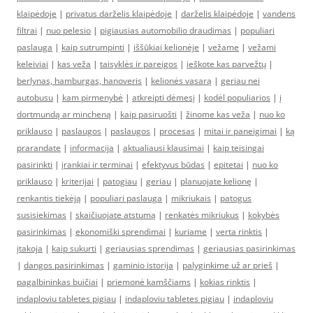
klaipėdoje
|
privatus darželis klaipėdoje
|
darželis klaipėdoje
|
vandens
filtrai
|
nuo pelesio
|
pigiausias automobilio draudimas
|
populiari
paslauga
|
kaip sutrumpinti
|
iššūkiai kelionėje
|
vežame
|
vežami
keleiviai
|
kas veža
|
taisyklės ir pareigos
|
ieškote kas parvežtų
|
berlynas, hamburgas, hanoveris
|
kelionės vasarą
|
geriau nei
autobusu
|
kam pirmenybė
|
atkreipti dėmesį
|
kodėl populiarios
|
į
dortmundą ar mincheną
|
kaip pasiruošti
|
žinome kas veža
|
nuo ko
priklauso
|
paslaugos
|
paslaugos
|
procesas
|
mitai ir paneigimai
|
ką
prarandate
|
informacija
|
aktualiausi klausimai
|
kaip teisingai
pasirinkti
|
įrankiai ir terminai
|
efektyvus būdas
|
epitetai
|
nuo ko
priklauso
|
kriterijai
|
patogiau
|
geriau
|
planuojate kelionę
|
renkantis tiekėją
|
populiari paslauga
|
mikriukais
|
patogus
susisiekimas
|
skaičiuojate atstumą
|
renkatės mikriukus
|
kokybės
pasirinkimas
|
ekonomiški sprendimai
|
kuriame
|
verta rinktis
|
įtakoja
|
kaip sukurti
|
geriausias sprendimas
|
geriausias pasirinkimas
|
dangos pasirinkimas
|
gaminio istorija
|
palyginkime už ar prieš
|
pagalbininkas buičiai
|
priemonė kamščiams
|
kokias rinktis
|
indaploviu tabletes pigiau
|
indaploviu tabletes pigiau
|
indaploviu