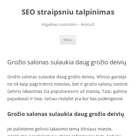
Skip
to
SEO straipsniu talpinimas
content
Atgalines nuorodos – Ansta.lt
Menu
Grožio salonas sulaukia daug grožio deivių
Grožio salonas sulaukia daug grožio deivių. Vilnius garsėja
ne tik kaip pagrindinis miestas, bet ir grožio salonų sostinė.
Gelinis lakavimas čia populiaresnis už maistą. Taip, galima
pajuokauti ir taip, tačiau realybė yra kur kas juokingesnė.
Grožio salonas sulaukia daug grožio deivių
Jei palietėme gelinio lakavimo temą Vilniaus mieste,