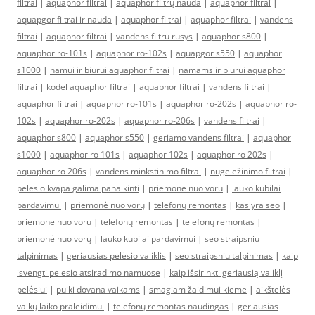
filtrai
|
aquaphor filtrai
|
aquaphor filtrų nauda
|
aquaphor filtrai
|
aquapgor filtrai ir nauda
|
aquaphor filtrai
|
aquaphor filtrai
|
vandens
filtrai
|
aquaphor filtrai
|
vandens filtru rusys
|
aquaphor s800
|
aquaphor ro-101s
|
aquaphor ro-102s
|
aquapgor s550
|
aquaphor
s1000
|
namui ir biurui aquaphor filtrai
|
namams ir biurui aquaphor
filtrai
|
kodel aquaphor filtrai
|
aquaphor filtrai
|
vandens filtrai
|
aquaphor filtrai
|
aquaphor ro-101s
|
aquaphor ro-202s
|
aquaphor ro-
102s
|
aquaphor ro-202s
|
aquaphor ro-206s
|
vandens filtrai
|
aquaphor s800
|
aquaphor s550
|
geriamo vandens filtrai
|
aquaphor
s1000
|
aquaphor ro 101s
|
aquaphor 102s
|
aquaphor ro 202s
|
aquaphor ro 206s
|
vandens minkstinimo filtrai
|
nugeležinimo filtrai
|
pelesio kvapa galima panaikinti
|
priemone nuo voru
|
lauko kubilai
pardavimui
|
priemonė nuo vorų
|
telefonų remontas
|
kas yra seo
|
priemone nuo voru
|
telefonų remontas
|
telefonų remontas
|
priemonė nuo vorų
|
lauko kubilai pardavimui
|
seo straipsniu
talpinimas
|
geriausias pelėsio valiklis
|
seo straipsniu talpinimas
|
kaip
isvengti pelesio atsiradimo namuose
|
kaip išsirinkti geriausią valiklį
pelėsiui
|
puiki dovana vaikams
|
smagiam žaidimui kieme
|
aikštelės
vaikų laiko praleidimui
|
telefonų remontas naudingas
|
geriausias