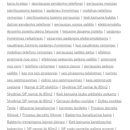
kaciu kraikas
|
dazniausiai gendantys telefonai
|
geriausias maistas
sterilizuotoms katėms
|
padangų žymėjimas
|
mobiliųjų telefonų
remontas
|
sterilizuotoms katėms geriausias
|
kiek kainuoja kubilai
|
dažnai gendantys telefonai
|
geriausias vonios valiklis
|
elektromobiliu
ikrovimo stoteliu pletra lietuvoje
|
lietuvoje daugeja stoteliu
|
padangų
žymėjimas reikalingas
|
vasarinės padangos elektromobiliams
|
naudingas žieminių padangų žymėjimas
|
kuo naudingas remontas
|
mobiliųjų telefonų remontas
|
geriausias valiklis peliui
|
efektyvi
priemone nuo voru
|
efektyviai veikiantis pelėsio valiklis
|
priemonė
nuo vorų
|
telefonų remontas
|
josera classic
|
geriausias pelesio
valiklis
|
kas yra seo straipsniai
|
seo straipsniu talpinimas
|
isorinis
seo optimizavimas
|
vidinis seo optimizavimas
|
kaip optimizuoti
svetaine
|
Namai iš SIP plokščių
|
Skydiniai SIP namai iki 80m2
|
Skydiniai SIP namai iki 80m2
|
Kiek kainuoja lauko aikštelės vaikams
|
Skydiniai SIP namai iki 80m2
|
Geriausi dulkių siurbliai
|
Dulkiu siurbliai
Tesla
|
difuzoriai kanalizacijai
|
žarninės lazdelės
|
Privatus darzelis
Vilniuje
|
Privatus darzelis Vilniuje
|
Bakterijos kanalizacijai kaina
|
Bakterijų įrenginiams kainos skiriasi
|
Kiek kainuoja kanalizacijos
bakterijos
|
SIP namai iki 80m2
|
SIP sodo nameliai galima gyventi
|