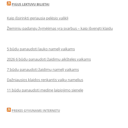
PIGUS LEKTUVU BILIETAI
Kaip išsirinkti geriausią pelėsio valiklį
Žieminių padangų žymėjimas yra svarbus – kaip išvengti klaidų
5 būdų panaudoti lauko namelį vaikams
2026 6 būdų panaudoti žaidimų aikšteles vaikams
7 būdų panaudoti žaidimų namelį vaikams
Dažniausios klaidos renkantis vaikų namelius
11 būdų panaudoti medinę laipiojimo sienelę
PREKES GYVUNAMS INTERNETU