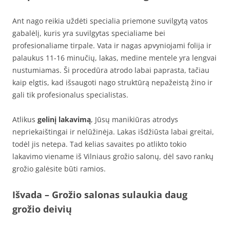
Ant nago reikia uždėti specialia priemone suvilgytą vatos
gabalėlį, kuris yra suvilgytas specialiame bei
profesionaliame tirpale. Vata ir nagas apvyniojami folija ir
palaukus 11-16 minučių, lakas, medine mentele yra lengvai
nustumiamas. Ši procedūra atrodo labai paprasta, tačiau
kaip elgtis, kad išsaugoti nago struktūrą nepažeistą žino ir
gali tik profesionalus specialistas.
Atlikus
gelinį lakavimą
, Jūsų manikiūras atrodys
nepriekaištingai ir nelūžinėja. Lakas išdžiūsta labai greitai,
todėl jis netepa. Tad kelias savaites po atlikto tokio
lakavimo viename iš Vilniaus grožio salonų, dėl savo rankų
grožio galėsite būti ramios.
Išvada – Grožio salonas sulaukia daug
grožio deivių