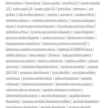
brita maxtra
|
brita aluna
|
aluna ąsotis
|
marella 2,4
|
ąsotis marella
3,5
|
indas style 2,4
|
ąsotis style 3,6
|
brita flow
|
elemaris
|
zoo
prekes
|
tofu kraikas katėms
|
sunims
|
eureka.lt
|
vandens filtrai
|
mediniai vaikams
|
mediniai nameliai vaikams
|
valymo paslaugos
kaune
|
kroviniu pervezimas kaunas
|
kroviniu pervezimas vilnius
|
elektrikas vilnius
|
kroviniu pervezimas klaipeda
|
tralas klaipeda
|
griovimo darbai klaipeda
|
siukliu isvezimas
|
klinkerines trinkeles
|
biopreparatai nuotekoms
|
prieziuros priemone starwax 637
|
bakterijos nuoteku irenginiams kaina
|
bakteriju STARWAX kaina
|
valiklis pelesiui
|
stogo danga
|
klinkeris
|
kaip panaikinti pelesi
|
priemone nuo pelesio
|
pelesio naikinimas
|
pelėsių valiklis
|
pelesio
priemone
|
elektrikas klaipedoje kaina
|
mediniai nameliai
|
orapute
JDK S 60
|
oraputes membranos
|
indu ploviklis
|
pavojingu atlieku
tvarkymas
|
griovimo darbai kaina
|
geliu pristatymas
|
apatinis
trikotazas
|
bakterijos kanalizacijai
|
kosmetika internetu pigiau
|
valentino dienos dovanos
|
apatinis trikotazas moterims
|
bakterijoskanalizacijai.lt
|
darzelis klaipedoje
|
pagalba tėvams
klaipėdoje
|
privatus darželis klaipėdoje gelbėja
|
darželis klaipėdoje
|
pasirinkimas klaipėdoje
|
darželis klaipėdoje
|
privatus darželis