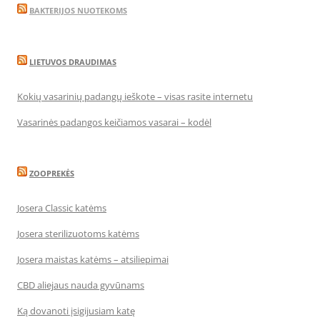
BAKTERIJOS NUOTEKOMS
LIETUVOS DRAUDIMAS
Kokių vasarinių padangų ieškote – visas rasite internetu
Vasarinės padangos keičiamos vasarai – kodėl
ZOOPREKĖS
Josera Classic katėms
Josera sterilizuotoms katėms
Josera maistas katėms – atsiliepimai
CBD aliejaus nauda gyvūnams
Ką dovanoti įsigijusiam katę