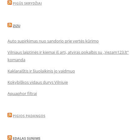
PIGŪS SKRYDŽIAI
ZIZU
Auto supirkimas nuo sandorio prie vertės kūrimo
Vilniaus laiptinės ir kiemai iš arti, atviras pokalbis su „Vezam123.lt“
komanda
Kaklaraištis ir šiuolaikinis jo vaidmuo
Kokybiškos vidaus durys Vilniuje
Aquaphor filtrai
PIGIOS PADANGOS
EDALAS SUNIMS