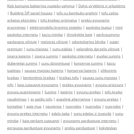
Kiek kainuoja bakterijos nuotekų valymui
|
Dalys viryklėms ir orkaitėms
|
Building SIP panel houses
|
tofu su bambuko anglimi
|
tofu zalios
arbatos ekstraktu
|
tofu kraikas originalus
|
prekiu gyvunams
grazinimas
|
elektromobiliu krovimo stoteles
|
paskolos bustui
|
mini
paskolos internetu
|
kaciu mityba
|
išmokykite katę
|
perkraustymo
paslaugos vilniuje
|
meistras vilniuje
|
odontologijos klinika
|
super
premium
|
sunu maistas
|
sunu edalas
|
valandinis darzelis vilniuje
|
josera katems
|
josera sunims
|
paskolos internetu
|
guoliai sunims
|
dubeneliai sunims
|
sunu dziovintuvai
|
konservai sunims
|
kaciu
tualetas
|
sausas maistas katems
|
konservai katems
|
silikoninis
kraikas
|
bentonitinis kraikas
|
kraikas tofu
|
sausas sunu maistas
|
info
|
kaip sutaupyti gyvunams
|
prekes gyvunams
|
gyvunu prieziura
|
gyvunu augintojams
|
šunims
|
katėms
|
gyvunu prekes
|
tofu kraiko
naudojimas
|
ar patiks tofu
|
augalinė alternatyva
|
gyvunu prekes
|
kontaktai
|
apie mus
|
naujienos
|
nuorodos
|
nuorodos
|
nuorodos
|
gyvunu prekes internetu
|
edalo itaka
|
sunu edalas ir isvaizda
|
sunu
mityba
|
kaip perkant sutaupyti
|
gyvunams parduotuve internetu
|
geriausia parduotuve gyvunams
|
prekiu parduotuve
|
kokybiskas