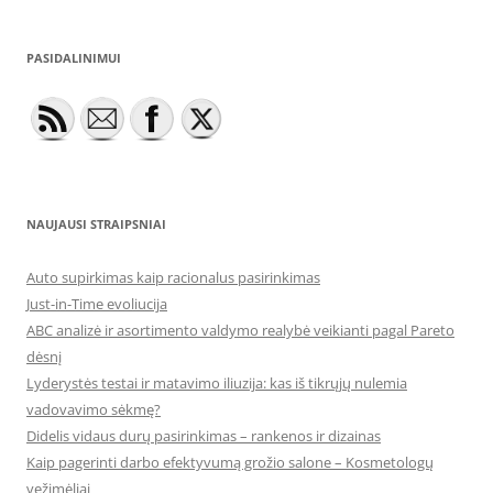
PASIDALINIMUI
NAUJAUSI STRAIPSNIAI
Auto supirkimas kaip racionalus pasirinkimas
Just-in-Time evoliucija
ABC analizė ir asortimento valdymo realybė veikianti pagal Pareto
dėsnį
Lyderystės testai ir matavimo iliuzija: kas iš tikrųjų nulemia
vadovavimo sėkmę?
Didelis vidaus durų pasirinkimas – rankenos ir dizainas
Kaip pagerinti darbo efektyvumą grožio salone – Kosmetologų
vežimėliai