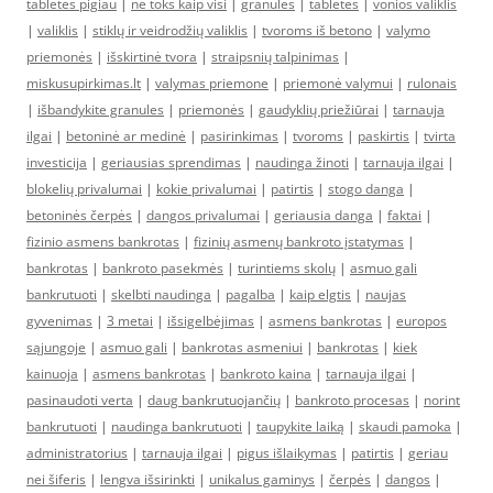
tabletes pigiau
|
ne toks kaip visi
|
granules
|
tabletes
|
vonios valiklis
|
valiklis
|
stiklų ir veidrodžių valiklis
|
tvoroms iš betono
|
valymo
priemonės
|
išskirtinė tvora
|
straipsnių talpinimas
|
miskusupirkimas.lt
|
valymas priemone
|
priemonė valymui
|
rulonais
|
išbandykite granules
|
priemonės
|
gaudyklių priežiūrai
|
tarnauja
ilgai
|
betoninė ar medinė
|
pasirinkimas
|
tvoroms
|
paskirtis
|
tvirta
investicija
|
geriausias sprendimas
|
naudinga žinoti
|
tarnauja ilgai
|
blokelių privalumai
|
kokie privalumai
|
patirtis
|
stogo danga
|
betoninės čerpės
|
dangos privalumai
|
geriausia danga
|
faktai
|
fizinio asmens bankrotas
|
fizinių asmenų bankroto įstatymas
|
bankrotas
|
bankroto pasekmės
|
turintiems skolų
|
asmuo gali
bankrutuoti
|
skelbti naudinga
|
pagalba
|
kaip elgtis
|
naujas
gyvenimas
|
3 metai
|
išsigelbėjimas
|
asmens bankrotas
|
europos
sąjungoje
|
asmuo gali
|
bankrotas asmeniui
|
bankrotas
|
kiek
kainuoja
|
asmens bankrotas
|
bankroto kaina
|
tarnauja ilgai
|
pasinaudoti verta
|
daug bankrutuojančių
|
bankroto procesas
|
norint
bankrutuoti
|
naudinga bankrutuoti
|
taupykite laiką
|
skaudi pamoka
|
administratorius
|
tarnauja ilgai
|
pigus išlaikymas
|
patirtis
|
geriau
nei šiferis
|
lengva išsirinkti
|
unikalus gaminys
|
čerpės
|
dangos
|