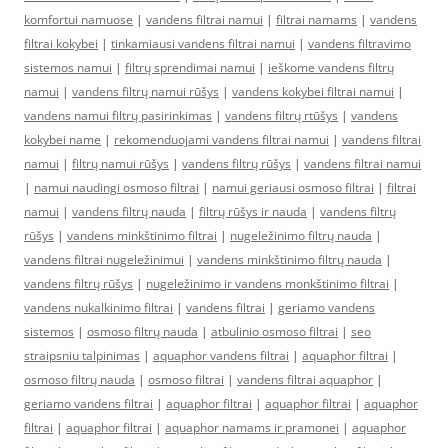
komfortui namuose
|
vandens filtrai namui
|
filtrai namams
|
vandens
filtrai kokybei
|
tinkamiausi vandens filtrai namui
|
vandens filtravimo
sistemos namui
|
filtrų sprendimai namui
|
ieškome vandens filtrų
namui
|
vandens filtrų namui rūšys
|
vandens kokybei filtrai namui
|
vandens namui filtrų pasirinkimas
|
vandens filtrų rtūšys
|
vandens
kokybei name
|
rekomenduojami vandens filtrai namui
|
vandens filtrai
namui
|
filtrų namui rūšys
|
vandens filtrų rūšys
|
vandens filtrai namui
|
namui naudingi osmoso filtrai
|
namui geriausi osmoso filtrai
|
filtrai
namui
|
vandens filtrų nauda
|
filtrų rūšys ir nauda
|
vandens filtrų
rūšys
|
vandens minkštinimo filtrai
|
nugeležinimo filtrų nauda
|
vandens filtrai nugeležinimui
|
vandens minkštinimo filtrų nauda
|
vandens filtrų rūšys
|
nugeležinimo ir vandens monkštinimo filtrai
|
vandens nukalkinimo filtrai
|
vandens filtrai
|
geriamo vandens
sistemos
|
osmoso filtrų nauda
|
atbulinio osmoso filtrai
|
seo
straipsniu talpinimas
|
aquaphor vandens filtrai
|
aquaphor filtrai
|
osmoso filtrų nauda
|
osmoso filtrai
|
vandens filtrai aquaphor
|
geriamo vandens filtrai
|
aquaphor filtrai
|
aquaphor filtrai
|
aquaphor
filtrai
|
aquaphor filtrai
|
aquaphor namams ir pramonei
|
aquaphor