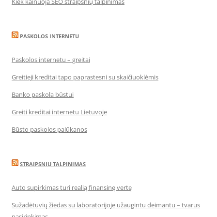
Kiek kainuoja SEO straipsnių talpinimas
PASKOLOS INTERNETU
Paskolos internetu – greitai
Greitieji kreditai tapo paprastesni su skaičiuoklėmis
Banko paskola būstui
Greiti kreditai internetu Lietuvoje
Būsto paskolos palūkanos
STRAIPSNIU TALPINIMAS
Auto supirkimas turi realią finansinę vertę
Sužadėtuvių žiedas su laboratorijoje užaugintu deimantu – tvarus
pasirinkimas