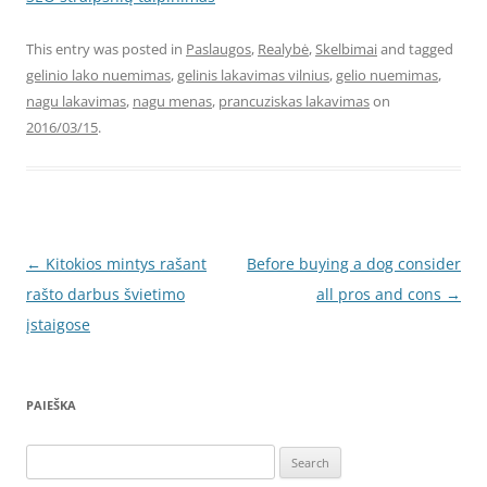
This entry was posted in
Paslaugos
,
Realybė
,
Skelbimai
and tagged
gelinio lako nuemimas
,
gelinis lakavimas vilnius
,
gelio nuemimas
,
nagu lakavimas
,
nagu menas
,
prancuziskas lakavimas
on
2016/03/15
.
Post
←
Kitokios mintys rašant
Before buying a dog consider
navigation
rašto darbus švietimo
all pros and cons
→
įstaigose
PAIEŠKA
Search
for: