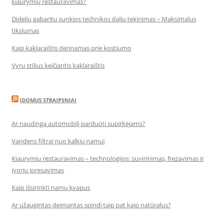
kiaurymių restauravimas?
Didelių gabaritų sunkios technikos dalių tekinimas – Maksimalus
tikslumas
Kaip kaklaraištis derinamas prie kostiumo
Vyrų stilius keičiantis kaklaraištis
IDOMUS STRAIPSNIAI
Ar naudinga automobilį parduoti supirkėjams?
Vandens filtrai nuo kalkių namui
Kiaurymių restauravimas – technologijos: suvirinimas, frezavimas ir
įvorių įpresavimas
Kaip išsirinkti namų kvapus
Ar užaugintas deimantas spindi taip pat kaip natūralus?