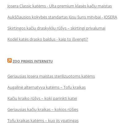
Josera Classic katėms - Ulta premium klasės kačių maistas
Aukščiausios kokybės standartas Jūsų šuns mitybai - JOSERA
Skirtingos kačių draskyklių rūšys – skirtingi privalumai
Kodėl katės drasko baldus - kaip to išvengti?
ZOO PREKES INTERNETU
Geriausias Josera maistas sterilizuotoms katėms
Augalinė alternatyva katėms – Tofu kraikas
Kačių kraiko rūšys – kokį parinkti katei
Geriausias kačių kraikas – kokios rūšies
Tofu kraikas katėms – kuo jis ypatingas