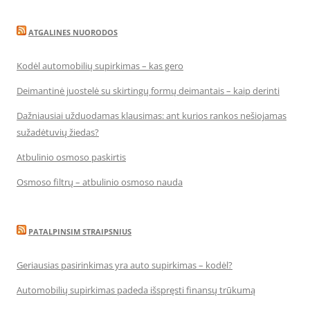
ATGALINES NUORODOS
Kodėl automobilių supirkimas – kas gero
Deimantinė juostelė su skirtingų formų deimantais – kaip derinti
Dažniausiai užduodamas klausimas: ant kurios rankos nešiojamas
sužadėtuvių žiedas?
Atbulinio osmoso paskirtis
Osmoso filtrų – atbulinio osmoso nauda
PATALPINSIM STRAIPSNIUS
Geriausias pasirinkimas yra auto supirkimas – kodėl?
Automobilių supirkimas padeda išspręsti finansų trūkumą