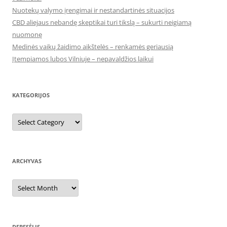
Nuotekų valymo įrengimai ir nestandartinės situacijos
CBD aliejaus nebandę skeptikai turi tikslą – sukurti neigiamą
nuomonę
Medinės vaikų žaidimo aikštelės – renkamės geriausią
Įtempiamos lubos Vilniuje – nepavaldžios laikui
KATEGORIJOS
Kategorijos
ARCHYVAS
Archyvas
DEBESĖLIS