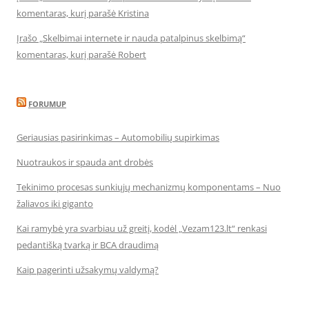
komentaras, kurį parašė Kristina
Įrašo „Skelbimai internete ir nauda patalpinus skelbimą“
komentaras, kurį parašė Robert
FORUMUP
Geriausias pasirinkimas – Automobilių supirkimas
Nuotraukos ir spauda ant drobės
Tekinimo procesas sunkiųjų mechanizmų komponentams – Nuo
žaliavos iki giganto
Kai ramybė yra svarbiau už greitį, kodėl „Vezam123.lt“ renkasi
pedantišką tvarką ir BCA draudimą
Kaip pagerinti užsakymų valdymą?