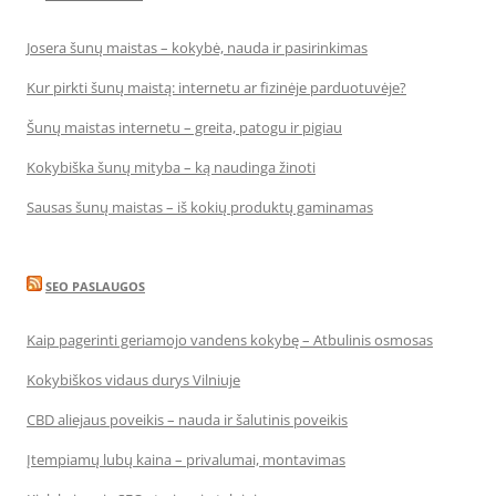
Josera šunų maistas – kokybė, nauda ir pasirinkimas
Kur pirkti šunų maistą: internetu ar fizinėje parduotuvėje?
Šunų maistas internetu – greita, patogu ir pigiau
Kokybiška šunų mityba – ką naudinga žinoti
Sausas šunų maistas – iš kokių produktų gaminamas
SEO PASLAUGOS
Kaip pagerinti geriamojo vandens kokybę – Atbulinis osmosas
Kokybiškos vidaus durys Vilniuje
CBD aliejaus poveikis – nauda ir šalutinis poveikis
Įtempiamų lubų kaina – privalumai, montavimas