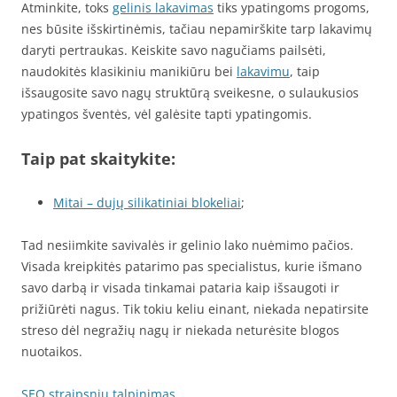
Atminkite, toks
gelinis lakavimas
tiks ypatingoms progoms,
nes būsite išskirtinėmis, tačiau nepamirškite tarp lakavimų
daryti pertraukas. Keiskite savo nagučiams pailsėti,
naudokitės klasikiniu manikiūru bei
lakavimu
, taip
išsaugosite savo nagų struktūrą sveikesne, o sulaukusios
ypatingos šventės, vėl galėsite tapti ypatingomis.
Taip pat skaitykite:
Mitai – dujų silikatiniai blokeliai
;
Tad nesiimkite savivalės ir gelinio lako nuėmimo pačios.
Visada kreipkitės patarimo pas specialistus, kurie išmano
savo darbą ir visada tinkamai pataria kaip išsaugoti ir
prižiūrėti nagus. Tik tokiu keliu einant, niekada nepatirsite
streso dėl negražių nagų ir niekada neturėsite blogos
nuotaikos.
SEO straipsnių talpinimas