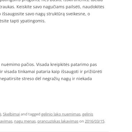
traukas. Keiskite savo nagučiams pailsėti, naudokitės
ip išsaugosite savo nagų struktūrą sveikesne, o
ėsite tapti ypatingomis.
ko nuėmimo pačios. Visada kreipkitės patarimo pas
r visada tinkamai pataria kaip išsaugoti ir prižiūrėti
 nepatirsite streso dėl negražių nagų ir niekada
ė
,
Skelbimai
and tagged
gelinio lako nuemimas
,
gelinis
kavimas
,
nagu menas
,
prancuziskas lakavimas
on
2016/03/15
.