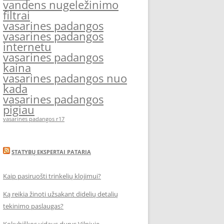
vandens nugeležinimo
filtrai
vasarines padangos
vasarines padangos
internetu
vasarines padangos
kaina
vasarines padangos nuo
kada
vasarines padangos
pigiau
vasarines padangos r17
STATYBŲ EKSPERTAI PATARIA
Kaip pasiruošti trinkelių klojimui?
Ką reikia žinoti užsakant didelių detalių
tekinimo paslaugas?