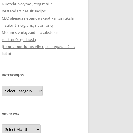
Nuotekų valymo įrengimai ir
nestandartinės situacijos
CBD aliejaus nebandę skeptikai turi tikslą
– sukurti neigiamą nuomonę
Medinės vaikų žaidimo aikštelės –
renkamės geriausią
Įtempiamos lubos Vilniuje – nepavaldžios
laikui
KATEGORIJOS
Kategorijos
ARCHYVAS
Archyvas