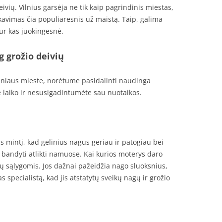
ivių. Vilnius garsėja ne tik kaip pagrindinis miestas,
akavimas čia populiaresnis už maistą. Taip, galima
kur kas juokingesnė.
g grožio deivių
ilniaus mieste, norėtume pasidalinti naudinga
 laiko ir nesusigadintumėte sau nuotaikos.
 mintį, kad gelinius nagus geriau ir patogiau bei
i bandyti atlikti namuose. Kai kurios moterys daro
 sąlygomis. Jos dažnai pažeidžia nago sluoksnius,
s specialistą, kad jis atstatytų sveikų nagų ir grožio