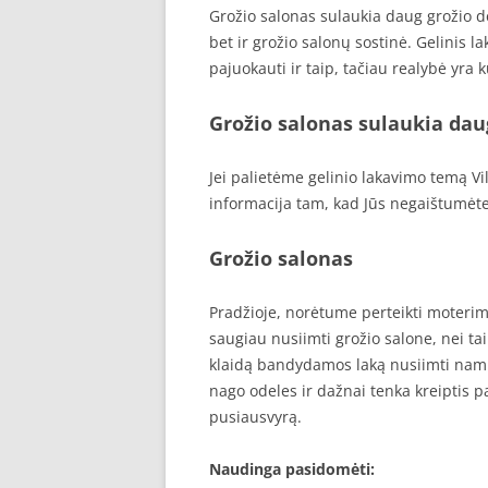
Grožio salonas sulaukia daug grožio de
bet ir grožio salonų sostinė. Gelinis l
pajuokauti ir taip, tačiau realybė yra 
Grožio salonas sulaukia dau
Jei palietėme gelinio lakavimo temą V
informacija tam, kad Jūs negaištumėte
Grožio salonas
Pradžioje, norėtume perteikti moterims
saugiau nusiimti grožio salone, nei ta
klaidą bandydamos laką nusiimti namų
nago odeles ir dažnai tenka kreiptis pa
pusiausvyrą.
Naudinga pasidomėti: