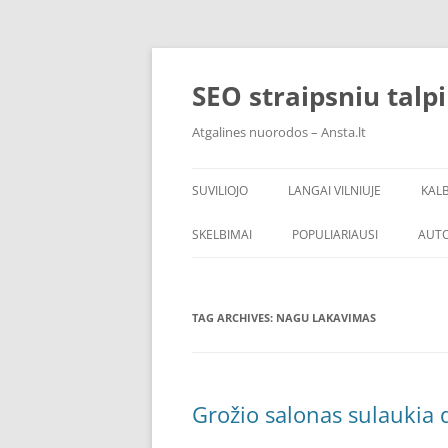
Skip
to
content
SEO straipsniu talp
Atgalines nuorodos – Ansta.lt
SUVILIOJO
LANGAI VILNIUJE
KAL
SKELBIMAI
POPULIARIAUSI
AUT
TAG ARCHIVES:
NAGU LAKAVIMAS
Grožio salonas sulaukia 