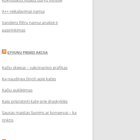
Kokybiškos vidaus durys Vilniuje
A++ reikalavimai namui
Vandens filtrų namui analizė ir
pasirinkimas
GYVUNU PREKES AKCIJA
Kačių skiepai – vakcinacijos grafikas
Ką naudinga žinoti apie kates
Kačių auklėjimas
Kaip pripratinti katę prie draskyklės
Sausas maistas šunims ar konservai – ką
rinktis