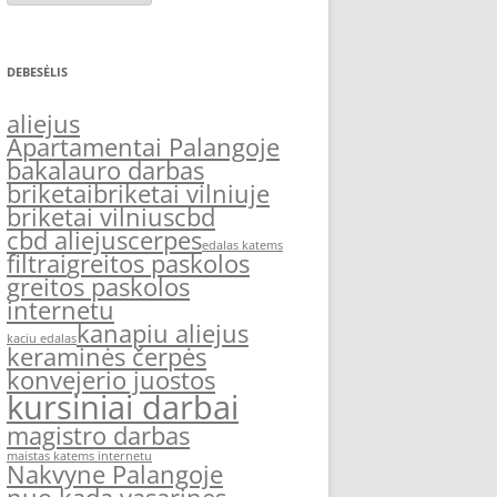
DEBESĖLIS
aliejus
Apartamentai Palangoje
bakalauro darbas
briketai
briketai vilniuje
briketai vilnius
cbd
cbd aliejus
cerpes
edalas katems
filtrai
greitos paskolos
greitos paskolos
internetu
kanapiu aliejus
kaciu edalas
keraminės čerpės
konvejerio juostos
kursiniai darbai
magistro darbas
maistas katems internetu
Nakvyne Palangoje