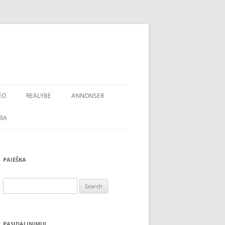
EO
REALYBĖ
ANNONSER
BA
PAIEŠKA
Search
for:
PASIDALINIMUI