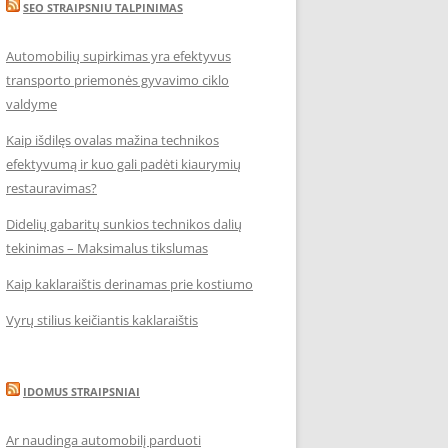
SEO STRAIPSNIU TALPINIMAS
Automobilių supirkimas yra efektyvus
transporto priemonės gyvavimo ciklo
valdyme
Kaip išdilęs ovalas mažina technikos
efektyvumą ir kuo gali padėti kiaurymių
restauravimas?
Didelių gabaritų sunkios technikos dalių
tekinimas – Maksimalus tikslumas
Kaip kaklaraištis derinamas prie kostiumo
Vyrų stilius keičiantis kaklaraištis
IDOMUS STRAIPSNIAI
Ar naudinga automobilį parduoti