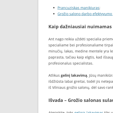
Prancuziskas manikiuras
;
Grožio salono darbo efektyvumo
Kaip dažniausiai nuimamas g
Ant nago reikia uždėti specialia priemo
specialiame bei profesionaliame tirpal
minučių, lakas, medine mentele yra l
paprasta, tačiau kaip elgtis, kad išsau
profesionalus specialistas.
Atlikus
gelinį lakavimą
, Jūsų manikiūr
išdžiūsta labai greitai, todėl jis nete
iš Vilniaus grožio salonų, dėl savo ran
Išvada – Grožio salonas sula
Atminkite, toks
gelinis lakavimas
tiks 