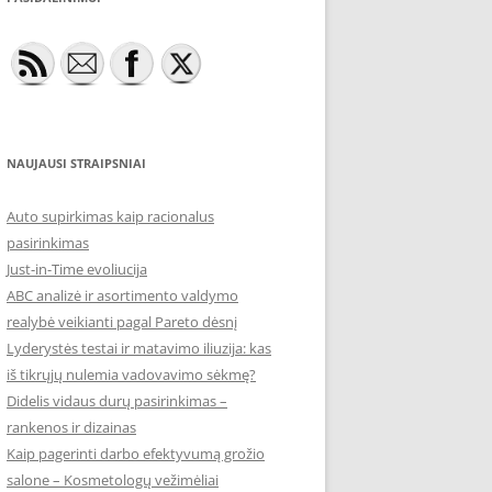
NAUJAUSI STRAIPSNIAI
Auto supirkimas kaip racionalus
pasirinkimas
Just-in-Time evoliucija
ABC analizė ir asortimento valdymo
realybė veikianti pagal Pareto dėsnį
Lyderystės testai ir matavimo iliuzija: kas
iš tikrųjų nulemia vadovavimo sėkmę?
Didelis vidaus durų pasirinkimas –
rankenos ir dizainas
Kaip pagerinti darbo efektyvumą grožio
salone – Kosmetologų vežimėliai