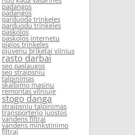
nuo kada vasarines
padangos
padangos
parduoda trinkeles
parduodu trinkeles
paskolos
paskolos internetu
pigios trinkeles
pjuvenu briketai vilnius
rasto darbai
seo paslaugos
seo straipsniu
talpinimas
skalbimo masinu
remontas vilniuje
stogo danga
straipsniu talpinimas
transporterio juostos
vandens filtrai
vandens minkstinimo
filtrai