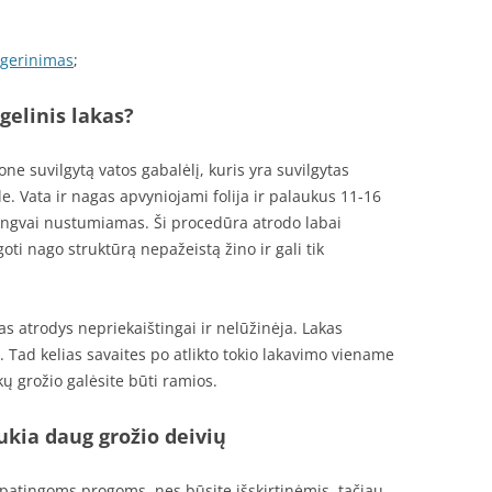
 gerinimas
;
elinis lakas?
ne suvilgytą vatos gabalėlį, kuris yra suvilgytas
e. Vata ir nagas apvyniojami folija ir palaukus 11-16
engvai nustumiamas. Ši procedūra atrodo labai
goti nago struktūrą nepažeistą žino ir gali tik
as atrodys nepriekaištingai ir nelūžinėja. Lakas
pa. Tad kelias savaites po atlikto tokio lakavimo viename
kų grožio galėsite būti ramios.
ukia daug grožio deivių
ypatingoms progoms, nes būsite išskirtinėmis, tačiau