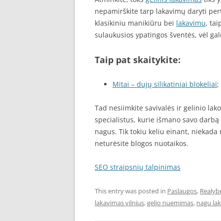
nepamirškite tarp lakavimų daryti per
klasikiniu manikiūru bei
lakavimu
, ta
sulaukusios ypatingos šventės, vėl gal
Taip pat skaitykite:
Mitai – dujų silikatiniai blokeliai
;
Tad nesiimkite savivalės ir gelinio la
specialistus, kurie išmano savo darbą i
nagus. Tik tokiu keliu einant, niekada
neturėsite blogos nuotaikos.
SEO straipsnių talpinimas
This entry was posted in
Paslaugos
,
Realyb
lakavimas vilnius
,
gelio nuemimas
,
nagu la