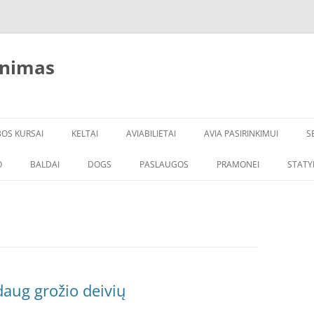
inimas
BOS KURSAI
KELTAI
AVIABILIETAI
AVIA PASIRINKIMUI
S
O
BALDAI
DOGS
PASLAUGOS
PRAMONEI
STATY
daug grožio deivių