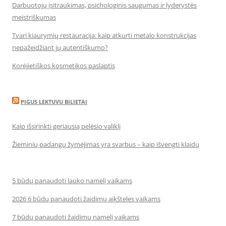
Darbuotojų įsitraukimas, psichologinis saugumas ir lyderystės
meistriškumas
Tvari kiaurymių restauracija: kaip atkurti metalo konstrukcijas
nepažeidžiant jų autentiškumo?
Korėjietiškos kosmetikos paslaptis
PIGUS LEKTUVU BILIETAI
Kaip išsirinkti geriausią pelėsio valiklį
Žieminių padangų žymėjimas yra svarbus – kaip išvengti klaidų
5 būdų panaudoti lauko namelį vaikams
2026 6 būdų panaudoti žaidimų aikšteles vaikams
7 būdų panaudoti žaidimų namelį vaikams