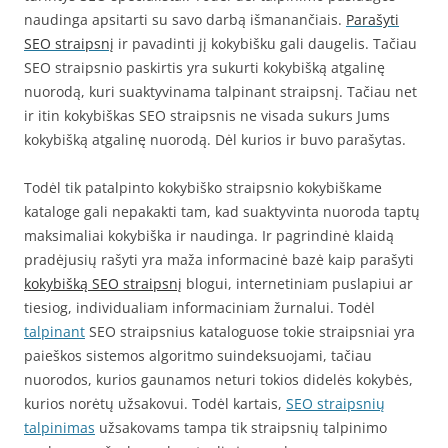
naudinga apsitarti su savo darbą išmanančiais.
Parašyti
SEO straipsnį
ir pavadinti jį kokybišku gali daugelis. Tačiau
SEO straipsnio paskirtis yra sukurti kokybišką atgalinę
nuorodą, kuri suaktyvinama talpinant straipsnį. Tačiau net
ir itin kokybiškas SEO straipsnis ne visada sukurs Jums
kokybišką atgalinę nuorodą. Dėl kurios ir buvo parašytas.
Todėl tik patalpinto kokybiško straipsnio kokybiškame
kataloge gali nepakakti tam, kad suaktyvinta nuoroda taptų
maksimaliai kokybiška ir naudinga. Ir pagrindinė klaidą
pradėjusių rašyti yra maža informacinė bazė kaip parašyti
kokybišką SEO straipsnį
blogui, internetiniam puslapiui ar
tiesiog, individualiam informaciniam žurnalui. Todėl
talpinant
SEO straipsnius kataloguose tokie straipsniai yra
paieškos sistemos algoritmo suindeksuojami, tačiau
nuorodos, kurios gaunamos neturi tokios didelės kokybės,
kurios norėtų užsakovui. Todėl kartais,
SEO straipsnių
talpinimas
užsakovams tampa tik straipsnių talpinimo