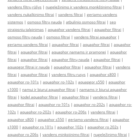
vandens filtrų rūšys
|
nugeležinimo ir vandens monkštinimo filtrai
|
vandens nukalkinimo filtrai
|
vandens filtrai
|
geriamo vandens
sistemos
|
osmoso filtrų nauda
|
atbulinio osmoso filtrai
|
seo
straipsniu talpinimas
|
aquaphor vandens filtrai
|
aquaphor filtrai
|
osmoso filtrų nauda
|
osmoso filtrai
|
vandens filtrai aquaphor
|
geriamo vandens filtrai
|
aquaphor filtrai
|
aquaphor filtrai
|
aquaphor
filtrai
|
aquaphor filtrai
|
aquaphor namams ir pramonei
|
aquaphor
filtrai
|
aquaphor filtrai
|
aquaphor filtrų nauda
|
aquaphor filtrai
|
aquapgor filtrai ir nauda
|
aquaphor filtrai
|
aquaphor filtrai
|
vandens
filtrai
|
aquaphor filtrai
|
vandens filtru rusys
|
aquaphor s800
|
aquaphor ro-101s
|
aquaphor ro-102s
|
aquapgor s550
|
aquaphor
s1000
|
namui ir biurui aquaphor filtrai
|
namams ir biurui aquaphor
filtrai
|
kodel aquaphor filtrai
|
aquaphor filtrai
|
vandens filtrai
|
aquaphor filtrai
|
aquaphor ro-101s
|
aquaphor ro-202s
|
aquaphor ro-
102s
|
aquaphor ro-202s
|
aquaphor ro-206s
|
vandens filtrai
|
aquaphor s800
|
aquaphor s550
|
geriamo vandens filtrai
|
aquaphor
s1000
|
aquaphor ro 101s
|
aquaphor 102s
|
aquaphor ro 202s
|
aquaphor ro 206s
|
vandens minkstinimo filtrai
|
nugeležinimo filtrai
|