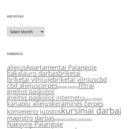
ARCHYVAS
Archyvas
DEBESĖLIS
aliejus
Apartamentai Palangoje
bakalauro darbas
briketai
briketai vilniuje
briketai vilnius
cbd
cbd aliejus
cerpes
filtrai
edalas katems
greitos paskolos
greitos paskolos internetu
kaciu edalas
kanapiu aliejus
keraminės čerpės
kursiniai darbai
konvejerio juostos
magistro darbas
maistas katems internetu
Nakvyne Palangoje