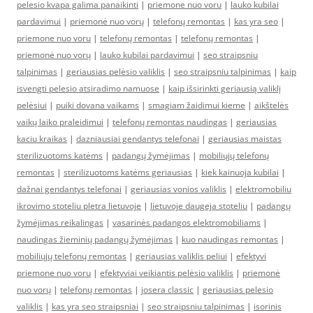
pelesio kvapa galima panaikinti
|
priemone nuo voru
|
lauko kubilai
pardavimui
|
priemonė nuo vorų
|
telefonų remontas
|
kas yra seo
|
priemone nuo voru
|
telefonų remontas
|
telefonų remontas
|
priemonė nuo vorų
|
lauko kubilai pardavimui
|
seo straipsniu
talpinimas
|
geriausias pelėsio valiklis
|
seo straipsniu talpinimas
|
kaip
isvengti pelesio atsiradimo namuose
|
kaip išsirinkti geriausią valiklį
pelėsiui
|
puiki dovana vaikams
|
smagiam žaidimui kieme
|
aikštelės
vaikų laiko praleidimui
|
telefonų remontas naudingas
|
geriausias
kaciu kraikas
|
dazniausiai gendantys telefonai
|
geriausias maistas
sterilizuotoms katėms
|
padangų žymėjimas
|
mobiliųjų telefonų
remontas
|
sterilizuotoms katėms geriausias
|
kiek kainuoja kubilai
|
dažnai gendantys telefonai
|
geriausias vonios valiklis
|
elektromobiliu
ikrovimo stoteliu pletra lietuvoje
|
lietuvoje daugeja stoteliu
|
padangų
žymėjimas reikalingas
|
vasarinės padangos elektromobiliams
|
naudingas žieminių padangų žymėjimas
|
kuo naudingas remontas
|
mobiliųjų telefonų remontas
|
geriausias valiklis peliui
|
efektyvi
priemone nuo voru
|
efektyviai veikiantis pelėsio valiklis
|
priemonė
nuo vorų
|
telefonų remontas
|
josera classic
|
geriausias pelesio
valiklis
|
kas yra seo straipsniai
|
seo straipsniu talpinimas
|
isorinis