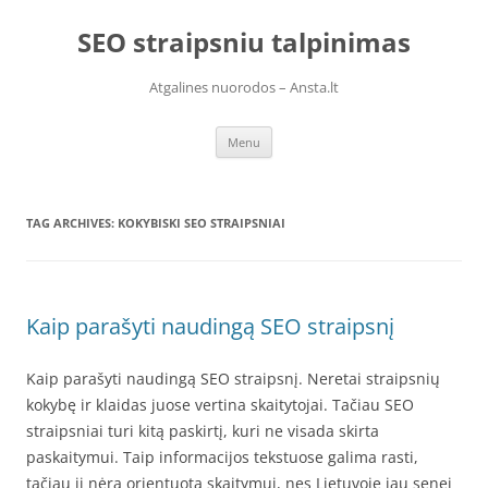
Skip
to
SEO straipsniu talpinimas
content
Atgalines nuorodos – Ansta.lt
Menu
TAG ARCHIVES:
KOKYBISKI SEO STRAIPSNIAI
Kaip parašyti naudingą SEO straipsnį
Kaip parašyti naudingą SEO straipsnį. Neretai straipsnių
kokybę ir klaidas juose vertina skaitytojai. Tačiau SEO
straipsniai turi kitą paskirtį, kuri ne visada skirta
paskaitymui. Taip informacijos tekstuose galima rasti,
tačiau ji nėra orientuota skaitymui, nes Lietuvoje jau senei