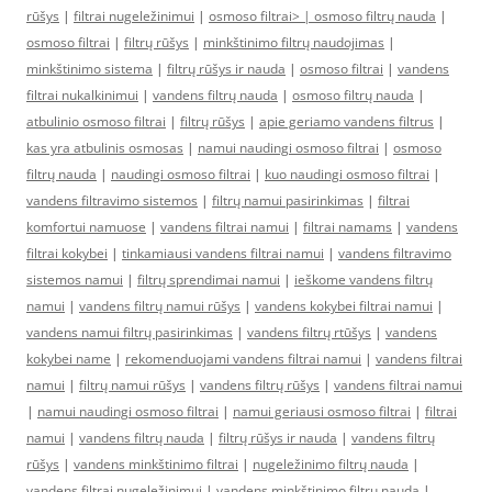
rūšys
|
filtrai nugeležinimui
|
osmoso filtrai> |
osmoso filtrų nauda
|
osmoso filtrai
|
filtrų rūšys
|
minkštinimo filtrų naudojimas
|
minkštinimo sistema
|
filtrų rūšys ir nauda
|
osmoso filtrai
|
vandens
filtrai nukalkinimui
|
vandens filtrų nauda
|
osmoso filtrų nauda
|
atbulinio osmoso filtrai
|
filtrų rūšys
|
apie geriamo vandens filtrus
|
kas yra atbulinis osmosas
|
namui naudingi osmoso filtrai
|
osmoso
filtrų nauda
|
naudingi osmoso filtrai
|
kuo naudingi osmoso filtrai
|
vandens filtravimo sistemos
|
filtrų namui pasirinkimas
|
filtrai
komfortui namuose
|
vandens filtrai namui
|
filtrai namams
|
vandens
filtrai kokybei
|
tinkamiausi vandens filtrai namui
|
vandens filtravimo
sistemos namui
|
filtrų sprendimai namui
|
ieškome vandens filtrų
namui
|
vandens filtrų namui rūšys
|
vandens kokybei filtrai namui
|
vandens namui filtrų pasirinkimas
|
vandens filtrų rtūšys
|
vandens
kokybei name
|
rekomenduojami vandens filtrai namui
|
vandens filtrai
namui
|
filtrų namui rūšys
|
vandens filtrų rūšys
|
vandens filtrai namui
|
namui naudingi osmoso filtrai
|
namui geriausi osmoso filtrai
|
filtrai
namui
|
vandens filtrų nauda
|
filtrų rūšys ir nauda
|
vandens filtrų
rūšys
|
vandens minkštinimo filtrai
|
nugeležinimo filtrų nauda
|
vandens filtrai nugeležinimui
|
vandens minkštinimo filtrų nauda
|