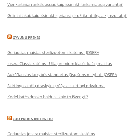
Vienkartiniai rankšluosčiai: kaip išsirinkti tinkamiausią variantą?
Geliniai lakai: kaip išsirinkti geriausią ir užtikrinti ilgalaikį rezultatą?
GYVUNU PREKES
Geriausias maistas sterilizuotoms katėms - JOSERA
Josera Classic katėms - Ulta premium klasės kačių maistas
Aukščiausios kokybės standartas Jūsų šuns mitybai - JOSERA
Skirtingos kačių draskyklių rūšys – skirtingi privalumai
Kodėl katės drasko baldus - kaip to išvengti?
ZOO PREKES INTERNETU
Geriausias Josera maistas sterilizuotoms katėms