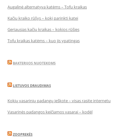
Augalinė alternatyva katėms – Tofu kraikas
Kačių kraiko rūšys – kokį parinkti katei
Geriausias kačių kraikas – kokios rūšies
Tofu kraikas katėms – kuo jis ypatingas
BAKTERIJOS NUOTEKOMS
LIETUVOS DRAUDIMAS
Kokių vasarinių padangų ieškote – visas rasite internetu
Vasarinės padangos keičiamos vasarai – kodėl
ZOOPREKĖS