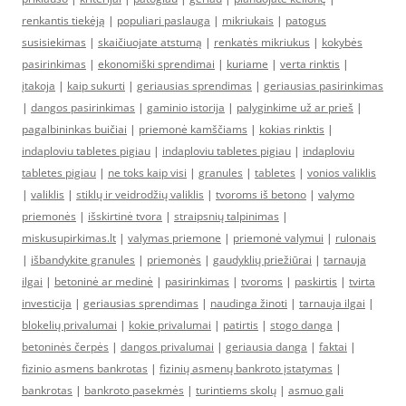
renkantis tiekėją
|
populiari paslauga
|
mikriukais
|
patogus
susisiekimas
|
skaičiuojate atstumą
|
renkatės mikriukus
|
kokybės
pasirinkimas
|
ekonomiški sprendimai
|
kuriame
|
verta rinktis
|
įtakoja
|
kaip sukurti
|
geriausias sprendimas
|
geriausias pasirinkimas
|
dangos pasirinkimas
|
gaminio istorija
|
palyginkime už ar prieš
|
pagalbininkas buičiai
|
priemonė kamščiams
|
kokias rinktis
|
indaploviu tabletes pigiau
|
indaploviu tabletes pigiau
|
indaploviu
tabletes pigiau
|
ne toks kaip visi
|
granules
|
tabletes
|
vonios valiklis
|
valiklis
|
stiklų ir veidrodžių valiklis
|
tvoroms iš betono
|
valymo
priemonės
|
išskirtinė tvora
|
straipsnių talpinimas
|
miskusupirkimas.lt
|
valymas priemone
|
priemonė valymui
|
rulonais
|
išbandykite granules
|
priemonės
|
gaudyklių priežiūrai
|
tarnauja
ilgai
|
betoninė ar medinė
|
pasirinkimas
|
tvoroms
|
paskirtis
|
tvirta
investicija
|
geriausias sprendimas
|
naudinga žinoti
|
tarnauja ilgai
|
blokelių privalumai
|
kokie privalumai
|
patirtis
|
stogo danga
|
betoninės čerpės
|
dangos privalumai
|
geriausia danga
|
faktai
|
fizinio asmens bankrotas
|
fizinių asmenų bankroto įstatymas
|
bankrotas
|
bankroto pasekmės
|
turintiems skolų
|
asmuo gali