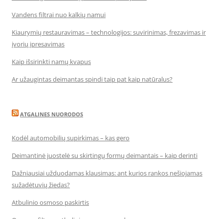
Vandens filtrai nuo kalkių namui
Kiaurymių restauravimas – technologijos: suvirinimas, frezavimas ir
įvorių įpresavimas
Kaip išsirinkti namų kvapus
Ar užaugintas deimantas spindi taip pat kaip natūralus?
ATGALINES NUORODOS
Kodėl automobilių supirkimas – kas gero
Deimantinė juostelė su skirtingų formų deimantais – kaip derinti
Dažniausiai užduodamas klausimas: ant kurios rankos nešiojamas
sužadėtuvių žiedas?
Atbulinio osmoso paskirtis