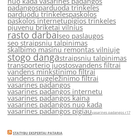
nuo kada vasarines padangos
padangos
parduoda trinkeles
parduodu trinkeles
paskolos
paskolos internetu
pigios trinkeles
pjuvenu briketai vilnius
rasto darbai
seo paslaugos
seo straipsniu talpinimas
skalbimo masinu remontas vilniuje
stogo danga
straipsniu talpinimas
transporterio juostos
vandens filtrai
vandens minkstinimo filtrai
vandens nugeležinimo filtrai
vasarines padangos
vasarines padangos internetu
vasarines padangos kaina
vasarines padangos nuo kada
vasarines padangos pigiau
vasarines padangos r17
STATYBŲ EKSPERTAI PATARIA