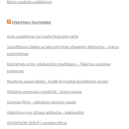
Būsto paskolos palūkanos
STRAIPSNIU TALPINIMAS
Auto supirkimas turi realią finansinę vertę
Sužadėtuvių žiedas su laboratorijoje užaugintu deimantu – tvarus
pasirinkimas
Ekstremalų krūvį atlaikančios medžiagos – Tiekimas sunkiajai
pramonei
Raudono aukso žiedai – kodėl jie traukia šiuolaikines poras?
Atbulinis osmosas ir paskirtis – Kokia nauda
Osmoso filtrų – atbulinio osmoso nauda
Išskirtinio vyrų stiliaus atributas – kaklaraištis
AQUAPHOR S550 P1 vandens filtrai