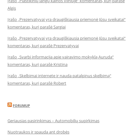
Įrašo „Plastikinių langų kainos Vilniuje“ komentaras, kurį parašė
Algis
Įrašo „Prezervatyvai yra draugiškiausia priemonė Jūsų sveikatai“
komentaras, kurį parašė Sargiai
Įrašo „Prezervatyvai yra draugiškiausia priemonė Jūsų sveikatai“
komentaras, kurį parašė Prezervatyvai
Įrašo „Svarbi informacija apie vairavimo mokyklą Auruda“
komentaras, kurį parašė Kristina
Įrašo „Skelbimai internete ir nauda patalpinus skelbimą“
komentaras, kurį parašė Robert
FORUMUP
Geriausias pasirinkimas – Automobilių supirkimas
Nuotraukos ir spauda ant drobės