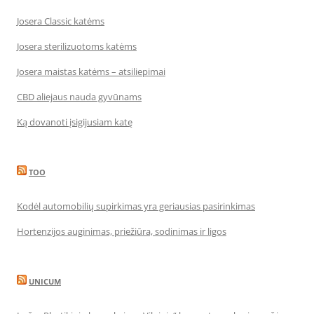
Josera Classic katėms
Josera sterilizuotoms katėms
Josera maistas katėms – atsiliepimai
CBD aliejaus nauda gyvūnams
Ką dovanoti įsigijusiam katę
TOO
Kodėl automobilių supirkimas yra geriausias pasirinkimas
Hortenzijos auginimas, priežiūra, sodinimas ir ligos
UNICUM