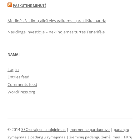
PASKUTINĖ MINUTĖ
Medinės žaidimų aikštelės vaikams – praktiška nauda
Naudinga investicija – nekilnojamas turtas Tenerifėje
NAMAI
Log in
Entries feed
Comments feed
WordPress.org
© 2014
SEO straipsniu talpinimas
|
internetine parduotuve
|
padangų
žymėjimas
|
padangų žymėjimas
|
žieminių padangų žymėjimas
|
filtrų