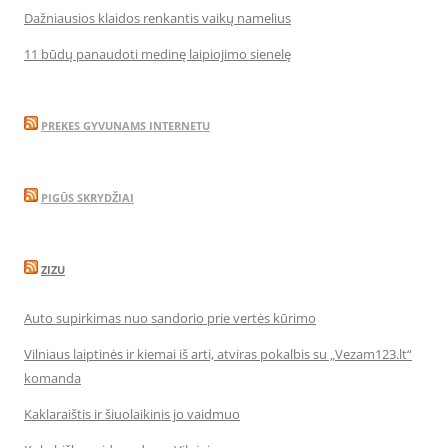
Dažniausios klaidos renkantis vaikų namelius
11 būdų panaudoti medinę laipiojimo sienelę
PREKES GYVUNAMS INTERNETU
PIGŪS SKRYDŽIAI
ZIZU
Auto supirkimas nuo sandorio prie vertės kūrimo
Vilniaus laiptinės ir kiemai iš arti, atviras pokalbis su „Vezam123.lt“
komanda
Kaklaraištis ir šiuolaikinis jo vaidmuo