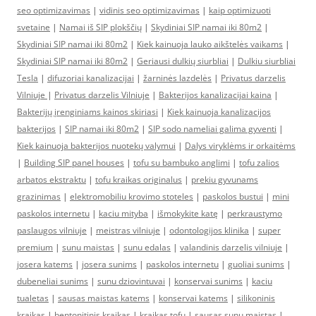
seo optimizavimas
|
vidinis seo optimizavimas
|
kaip optimizuoti
svetaine
|
Namai iš SIP plokščių
|
Skydiniai SIP namai iki 80m2
|
Skydiniai SIP namai iki 80m2
|
Kiek kainuoja lauko aikštelės vaikams
|
Skydiniai SIP namai iki 80m2
|
Geriausi dulkių siurbliai
|
Dulkiu siurbliai
Tesla
|
difuzoriai kanalizacijai
|
žarninės lazdelės
|
Privatus darzelis
Vilniuje
|
Privatus darzelis Vilniuje
|
Bakterijos kanalizacijai kaina
|
Bakterijų įrenginiams kainos skiriasi
|
Kiek kainuoja kanalizacijos
bakterijos
|
SIP namai iki 80m2
|
SIP sodo nameliai galima gyventi
|
Kiek kainuoja bakterijos nuotekų valymui
|
Dalys viryklėms ir orkaitėms
|
Building SIP panel houses
|
tofu su bambuko anglimi
|
tofu zalios
arbatos ekstraktu
|
tofu kraikas originalus
|
prekiu gyvunams
grazinimas
|
elektromobiliu krovimo stoteles
|
paskolos bustui
|
mini
paskolos internetu
|
kaciu mityba
|
išmokykite katę
|
perkraustymo
paslaugos vilniuje
|
meistras vilniuje
|
odontologijos klinika
|
super
premium
|
sunu maistas
|
sunu edalas
|
valandinis darzelis vilniuje
|
josera katems
|
josera sunims
|
paskolos internetu
|
guoliai sunims
|
dubeneliai sunims
|
sunu dziovintuvai
|
konservai sunims
|
kaciu
tualetas
|
sausas maistas katems
|
konservai katems
|
silikoninis
kraikas
|
bentonitinis kraikas
|
kraikas tofu
|
sausas sunu maistas
|