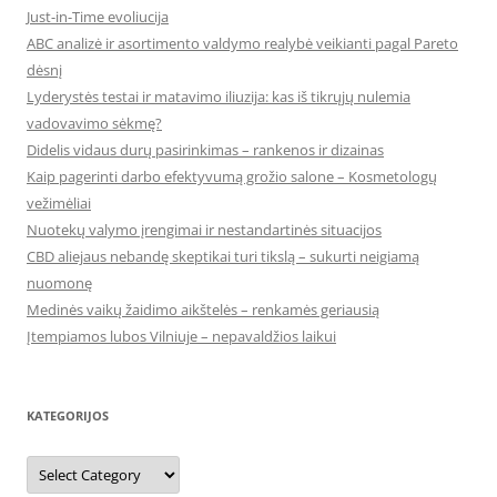
Just-in-Time evoliucija
ABC analizė ir asortimento valdymo realybė veikianti pagal Pareto
dėsnį
Lyderystės testai ir matavimo iliuzija: kas iš tikrųjų nulemia
vadovavimo sėkmę?
Didelis vidaus durų pasirinkimas – rankenos ir dizainas
Kaip pagerinti darbo efektyvumą grožio salone – Kosmetologų
vežimėliai
Nuotekų valymo įrengimai ir nestandartinės situacijos
CBD aliejaus nebandę skeptikai turi tikslą – sukurti neigiamą
nuomonę
Medinės vaikų žaidimo aikštelės – renkamės geriausią
Įtempiamos lubos Vilniuje – nepavaldžios laikui
KATEGORIJOS
Kategorijos