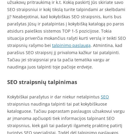
užsakovų pritraukimą ir k.t. Kokią paskirtį Jūs skiriate savo
SEO straipsniui ir kokį tikslą turite talpindami ar skelbdami
jį? Neabejotinai, kad kokybiškas SEO straipsnis, kuris bus
parašytas Jūsų ir patalpintas į kokybišką katalogą po paros
atsidurs paieškos sistemos TOP 1-5 pozicijose. Tokia
situacija priverčia mokančius rašyti kurti verslą ir teikti SEO
straipsnių rašymo bei
talpinimo paslaugą
. Atmintina, kad
parašius SEO straipsnį jį privaloma kažkur tai patalpinti.
Tačiau jei straipsniai yra ta pačia tematika vargu ar
naudinga juos talpinti toje pačioje erdvėje.
SEO straipsnių talpinimas
Kokybiškai parašytus ir dar niekur netalpintus
SEO
straipsnius naudinga talpinti tai pat kokybiškuose
kataloguose. Tačiau paprastam paslaugos užsakovui vargu
ar įmanoma apčiuopti tiek informacijos talpinant SEO
straipsnius, kiek gali tai padaryti ilgametę praktinę patirtį
turintys SEO specialistai. Todėl dėl talpinimo paslaugos