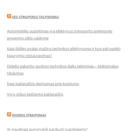
SEO STRAIPSNIU TALPINIMAS
Automobilių supirkimas yra efektyvus transporto priemonės
gyvavimo ciklo valdyme
Kaip išdilęs ovalas mažina technikos efektyvumą ir kuo gali padėti
kiaurymių restauravimas?
Didelių gabaritų sunkios technikos dalių tekinimas – Maksimalus
tikslumas
Kaip kaklaraištis derinamas prie kostiumo
Vyrų stilius keičiantis kaklaraištis
IDOMUS STRAIPSNIAI
Ar naudinga automobilį parduoti supirkėjams?