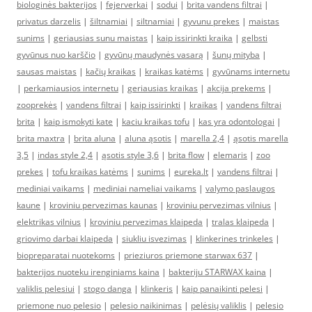
biologinės bakterijos
|
fejerverkai
|
sodui
|
brita vandens filtrai
|
privatus darzelis
|
šiltnamiai
|
siltnamiai
|
gyvunu prekes
|
maistas
sunims
|
geriausias sunu maistas
|
kaip issirinkti kraika
|
gelbsti
gyvūnus nuo karščio
|
gyvūnų maudynės vasarą
|
šunų mityba
|
sausas maistas
|
kačių kraikas
|
kraikas katėms
|
gyvūnams internetu
|
perkamiausios internetu
|
geriausias kraikas
|
akcija prekems
|
zooprekės
|
vandens filtrai
|
kaip issirinkti
|
kraikas
|
vandens filtrai
brita
|
kaip ismokyti kate
|
kaciu kraikas tofu
|
kas yra odontologai
|
brita maxtra
|
brita aluna
|
aluna ąsotis
|
marella 2,4
|
ąsotis marella
3,5
|
indas style 2,4
|
ąsotis style 3,6
|
brita flow
|
elemaris
|
zoo
prekes
|
tofu kraikas katėms
|
sunims
|
eureka.lt
|
vandens filtrai
|
mediniai vaikams
|
mediniai nameliai vaikams
|
valymo paslaugos
kaune
|
kroviniu pervezimas kaunas
|
kroviniu pervezimas vilnius
|
elektrikas vilnius
|
kroviniu pervezimas klaipeda
|
tralas klaipeda
|
griovimo darbai klaipeda
|
siukliu isvezimas
|
klinkerines trinkeles
|
biopreparatai nuotekoms
|
prieziuros priemone starwax 637
|
bakterijos nuoteku irenginiams kaina
|
bakteriju STARWAX kaina
|
valiklis pelesiui
|
stogo danga
|
klinkeris
|
kaip panaikinti pelesi
|
priemone nuo pelesio
|
pelesio naikinimas
|
pelėsių valiklis
|
pelesio