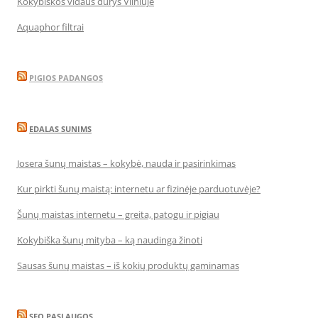
Kokybiškos vidaus durys Vilniuje
Aquaphor filtrai
PIGIOS PADANGOS
EDALAS SUNIMS
Josera šunų maistas – kokybė, nauda ir pasirinkimas
Kur pirkti šunų maistą: internetu ar fizinėje parduotuvėje?
Šunų maistas internetu – greita, patogu ir pigiau
Kokybiška šunų mityba – ką naudinga žinoti
Sausas šunų maistas – iš kokių produktų gaminamas
SEO PASLAUGOS