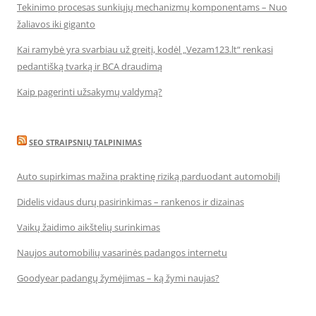
Tekinimo procesas sunkiųjų mechanizmų komponentams – Nuo
žaliavos iki giganto
Kai ramybė yra svarbiau už greitį, kodėl „Vezam123.lt“ renkasi
pedantišką tvarką ir BCA draudimą
Kaip pagerinti užsakymų valdymą?
SEO STRAIPSNIŲ TALPINIMAS
Auto supirkimas mažina praktinę riziką parduodant automobilį
Didelis vidaus durų pasirinkimas – rankenos ir dizainas
Vaikų žaidimo aikštelių surinkimas
Naujos automobilių vasarinės padangos internetu
Goodyear padangų žymėjimas – ką žymi naujas?