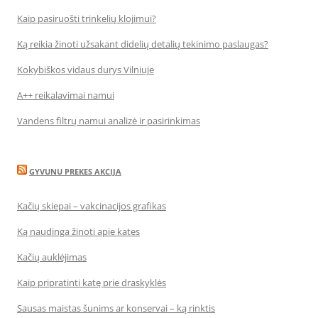
Kaip pasiruošti trinkelių klojimui?
Ką reikia žinoti užsakant didelių detalių tekinimo paslaugas?
Kokybiškos vidaus durys Vilniuje
A++ reikalavimai namui
Vandens filtrų namui analizė ir pasirinkimas
GYVUNU PREKES AKCIJA
Kačių skiepai – vakcinacijos grafikas
Ką naudinga žinoti apie kates
Kačių auklėjimas
Kaip pripratinti katę prie draskyklės
Sausas maistas šunims ar konservai – ką rinktis