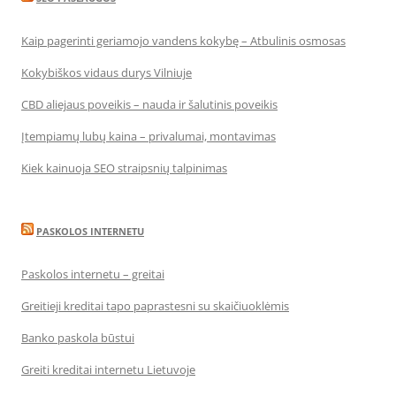
Kaip pagerinti geriamojo vandens kokybę – Atbulinis osmosas
Kokybiškos vidaus durys Vilniuje
CBD aliejaus poveikis – nauda ir šalutinis poveikis
Įtempiamų lubų kaina – privalumai, montavimas
Kiek kainuoja SEO straipsnių talpinimas
PASKOLOS INTERNETU
Paskolos internetu – greitai
Greitieji kreditai tapo paprastesni su skaičiuoklėmis
Banko paskola būstui
Greiti kreditai internetu Lietuvoje