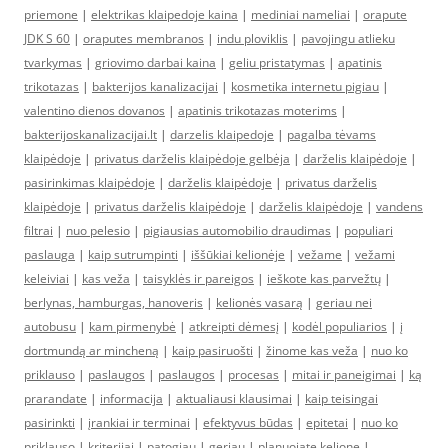
priemone
|
elektrikas klaipedoje kaina
|
mediniai nameliai
|
orapute
JDK S 60
|
oraputes membranos
|
indu ploviklis
|
pavojingu atlieku
tvarkymas
|
griovimo darbai kaina
|
geliu pristatymas
|
apatinis
trikotazas
|
bakterijos kanalizacijai
|
kosmetika internetu pigiau
|
valentino dienos dovanos
|
apatinis trikotazas moterims
|
bakterijoskanalizacijai.lt
|
darzelis klaipedoje
|
pagalba tėvams
klaipėdoje
|
privatus darželis klaipėdoje gelbėja
|
darželis klaipėdoje
|
pasirinkimas klaipėdoje
|
darželis klaipėdoje
|
privatus darželis
klaipėdoje
|
privatus darželis klaipėdoje
|
darželis klaipėdoje
|
vandens
filtrai
|
nuo pelesio
|
pigiausias automobilio draudimas
|
populiari
paslauga
|
kaip sutrumpinti
|
iššūkiai kelionėje
|
vežame
|
vežami
keleiviai
|
kas veža
|
taisyklės ir pareigos
|
ieškote kas parvežtų
|
berlynas, hamburgas, hanoveris
|
kelionės vasarą
|
geriau nei
autobusu
|
kam pirmenybė
|
atkreipti dėmesį
|
kodėl populiarios
|
į
dortmundą ar mincheną
|
kaip pasiruošti
|
žinome kas veža
|
nuo ko
priklauso
|
paslaugos
|
paslaugos
|
procesas
|
mitai ir paneigimai
|
ką
prarandate
|
informacija
|
aktualiausi klausimai
|
kaip teisingai
pasirinkti
|
įrankiai ir terminai
|
efektyvus būdas
|
epitetai
|
nuo ko
priklauso
|
kriterijai
|
patogiau
|
geriau
|
planuojate kelionę
|