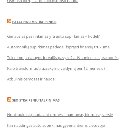
Osmoso filtrų – atbulinio osmoso nauda
PATALPINSIM STRAIPSNIUS
Geriausias pasirinkimas yra auto supirkimas – kodėl?
Automobilių supirkimas padeda išspręsti finansų trūkumą
Tekinimo paslaugos ir realūs pavyzdžiai iš sunkiosios pramonės
Kaip transformuoti užsakymų valdymą per 12 mėnesių?
Atbulinis osmosas ir nauda
SEO STRAIPSNIU TALPINIMAS
Nuotraukos spauda ant drobės – namuose, biuruose, versle
Itin naudingas auto supirkimas gyvenantiems Lietuvoje