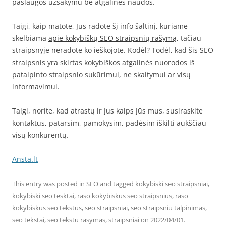
paslaugos užsakymu be atgalinės naudos.
Taigi, kaip matote, Jūs radote šį info šaltinį, kuriame
skelbiama
apie kokybiškų SEO straipsnių rašymą
, tačiau
straipsnyje neradote ko ieškojote. Kodėl? Todėl, kad šis SEO
straipsnis yra skirtas kokybiškos atgalinės nuorodos iš
patalpinto straipsnio sukūrimui, ne skaitymui ar visų
informavimui.
Taigi, norite, kad atrastų ir Jus kaips Jūs mus, susiraskite
kontaktus, patarsim, pamokysim, padėsim iškilti aukščiau
visų konkurentų.
Ansta.lt
This entry was posted in
SEO
and tagged
kokybiski seo straipsniai
,
kokybiski seo tesktai
,
raso kokybiskus seo straipsnius
,
raso
kokybiskus seo tekstus
,
seo straipsniai
,
seo straipsniu talpinimas
,
seo tekstai
,
seo tekstu rasymas
,
straipsniai
on
2022/04/01
.