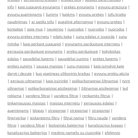
info
|
kaip sutaupyti gyvunams
|
prekes gyvunams
|
gyvunu prieziura
|
gyvunu augintojams
|
šunims
|
katėms
|
gyvunu prekes
|
tofu kraiko
naudojimas
|
ar patiks tofu
|
augalinė alternatyva
|
gyvunu prekes
|
kontaktai
|
apie mus
|
naujienos
|
nuorodos
|
nuorodos
|
nuorodos
|
gyvunu prekes internetu
|
edalo itaka
|
sunu edalas ir isvaizda
|
sunu
mityba
|
kaip perkant sutaupyti
|
gyvunams parduotuve internetu
|
geriausia parduotuve gyvunams
|
prekiu parduotuve
|
kokybiskas
edalas
|
pavadeliai katems
|
pavadeliai sunims
|
prekes katems
|
prekes sunims
|
sausas maistas
|
sunu maistas
|
kaip ismokyti kate
daryti i dezute
|
kuo ypatingas silikoninis kraikas
|
gyvunu prekiu akcija
|
geriausi siltnamiai
|
kaip issirinkti
|
polikarbonatiniai šiltnamiai
|
tvirti
siltnamiai
|
polikarbonatiniai atsiliepimai
|
šiltnamiai atsiliepimai
|
led
reklama
|
vandens filtrai
|
vandens filtrai
|
renkamės filtrus
|
tinkamiausias maistas
|
maistas internetu
|
geriausias ėdalas
|
augintojams
|
blogas
|
straipsniai
|
straipsniai
|
straipsniai
|
fejerverkai
|
ieskantiems filtru
|
filtrai namui
|
filtru nauda
|
vandens
filtrai
|
vandens filtrai
|
biologinės bakterijos
|
kanalizacijos kvapas
|
kanalizacijos bakterijos
|
medinis namelis su ciuozykla
|
efektyvio