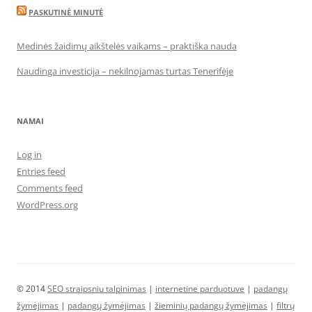
PASKUTINĖ MINUTĖ
Medinės žaidimų aikštelės vaikams – praktiška nauda
Naudinga investicija – nekilnojamas turtas Tenerifėje
NAMAI
Log in
Entries feed
Comments feed
WordPress.org
© 2014
SEO straipsniu talpinimas
|
internetine parduotuve
|
padangų
žymėjimas
|
padangų žymėjimas
|
žieminių padangų žymėjimas
|
filtrų