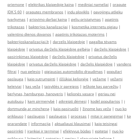
priemone
|
elektrikas klaipedoje kaina
|
mediniai nameliai
|
orapute
JDK S 60
|
oraputes membranos
|
indu ploviklis
|
pavojingu atlieku
tvarkymas
|
griovimo darbai kaina
|
geliu pristatymas
|
apatinis
trikotazas
|
bakterijos kanalizacijai
|
kosmetika internetu pigiau
|
valentino dienos dovanos
|
apatinis trikotazas moterims
|
bakterijoskanalizacijai.lt
|
darzelis klaipedoje
|
pagalba tėvams
klaipėdoje
|
privatus darželis klaipėdoje gelbėja
|
darželis klaipėdoje
|
pasirinkimas klaipėdoje
|
darželis klaipėdoje
|
privatus darželis
klaipėdoje
|
privatus darželis klaipėdoje
|
darželis klaipėdoje
|
vandens
filtrai
|
nuo pelesio
|
pigiausias automobilio draudimas
|
populiari
paslauga
|
kaip sutrumpinti
|
iššūkiai kelionėje
|
vežame
|
vežami
keleiviai
|
kas veža
|
taisyklės ir pareigos
|
ieškote kas parvežtų
|
berlynas, hamburgas, hanoveris
|
kelionės vasarą
|
geriau nei
autobusu
|
kam pirmenybė
|
atkreipti dėmesį
|
kodėl populiarios
|
į
dortmundą ar mincheną
|
kaip pasiruošti
|
žinome kas veža
|
nuo ko
priklauso
|
paslaugos
|
paslaugos
|
procesas
|
mitai ir paneigimai
|
ką
prarandate
|
informacija
|
aktualiausi klausimai
|
kaip teisingai
pasirinkti
|
įrankiai ir terminai
|
efektyvus būdas
|
epitetai
|
nuo ko
priklauso
|
kriterijai
|
patogiau
|
geriau
|
planuojate kelionę
|