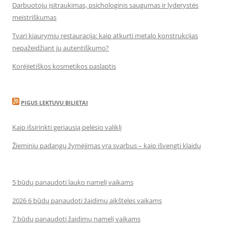
Darbuotojų įsitraukimas, psichologinis saugumas ir lyderystės
meistriškumas
Tvari kiaurymių restauracija: kaip atkurti metalo konstrukcijas
nepažeidžiant jų autentiškumo?
Korėjietiškos kosmetikos paslaptis
PIGUS LEKTUVU BILIETAI
Kaip išsirinkti geriausią pelėsio valiklį
Žieminių padangų žymėjimas yra svarbus – kaip išvengti klaidų
5 būdų panaudoti lauko namelį vaikams
2026 6 būdų panaudoti žaidimų aikšteles vaikams
7 būdų panaudoti žaidimų namelį vaikams