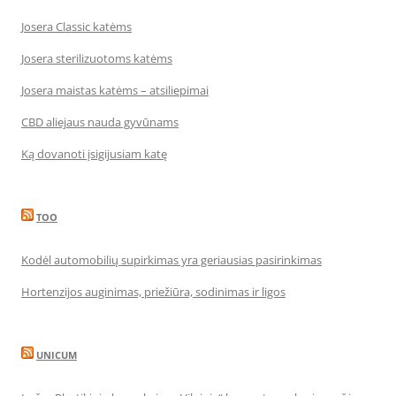
Josera Classic katėms
Josera sterilizuotoms katėms
Josera maistas katėms – atsiliepimai
CBD aliejaus nauda gyvūnams
Ką dovanoti įsigijusiam katę
TOO
Kodėl automobilių supirkimas yra geriausias pasirinkimas
Hortenzijos auginimas, priežiūra, sodinimas ir ligos
UNICUM