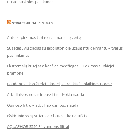
Būsto paskolos palūkanos
STRAIPSNIU TALPINIMAS
Auto supirkimas turi realią finansinę vertę
Sužadėtuvių žiedas su laboratorijoje užaugintu deimantu – tvarus
pasirinkimas
Ekstremalų krūvį atlaikančios medžiagos – Tiekimas sunkiajai
pramonei
Raudono aukso žiedai – kodėl jie traukia šiuolaikines poras?
Atbulinis osmosas ir paskirtis – Kokia nauda
Osmoso filtrų – atbulinio osmoso nauda
Išskirtinio vyrų stiliaus atributas – kaklaraištis
AQUAPHOR S550 P1 vandens filtrai