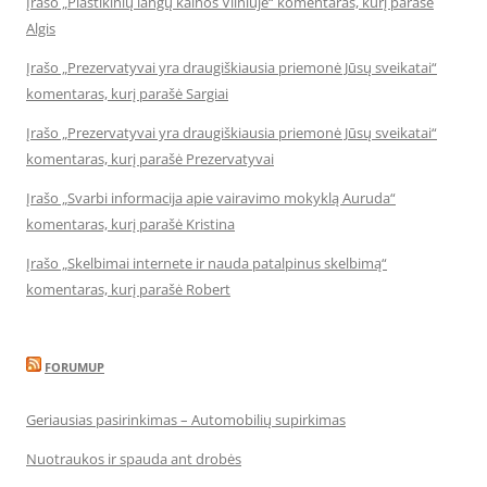
Įrašo „Plastikinių langų kainos Vilniuje“ komentaras, kurį parašė
Algis
Įrašo „Prezervatyvai yra draugiškiausia priemonė Jūsų sveikatai“
komentaras, kurį parašė Sargiai
Įrašo „Prezervatyvai yra draugiškiausia priemonė Jūsų sveikatai“
komentaras, kurį parašė Prezervatyvai
Įrašo „Svarbi informacija apie vairavimo mokyklą Auruda“
komentaras, kurį parašė Kristina
Įrašo „Skelbimai internete ir nauda patalpinus skelbimą“
komentaras, kurį parašė Robert
FORUMUP
Geriausias pasirinkimas – Automobilių supirkimas
Nuotraukos ir spauda ant drobės