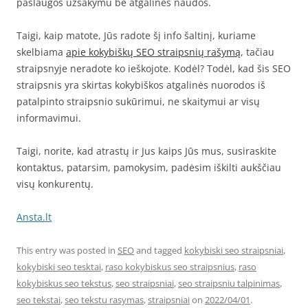
paslaugos užsakymu be atgalinės naudos.
Taigi, kaip matote, Jūs radote šį info šaltinį, kuriame
skelbiama
apie kokybiškų SEO straipsnių rašymą
, tačiau
straipsnyje neradote ko ieškojote. Kodėl? Todėl, kad šis SEO
straipsnis yra skirtas kokybiškos atgalinės nuorodos iš
patalpinto straipsnio sukūrimui, ne skaitymui ar visų
informavimui.
Taigi, norite, kad atrastų ir Jus kaips Jūs mus, susiraskite
kontaktus, patarsim, pamokysim, padėsim iškilti aukščiau
visų konkurentų.
Ansta.lt
This entry was posted in
SEO
and tagged
kokybiski seo straipsniai
,
kokybiski seo tesktai
,
raso kokybiskus seo straipsnius
,
raso
kokybiskus seo tekstus
,
seo straipsniai
,
seo straipsniu talpinimas
,
seo tekstai
,
seo tekstu rasymas
,
straipsniai
on
2022/04/01
.