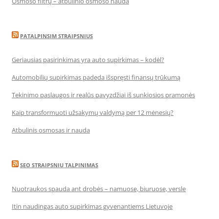
Osmoso filtrų – atbulinio osmoso nauda
PATALPINSIM STRAIPSNIUS
Geriausias pasirinkimas yra auto supirkimas – kodėl?
Automobilių supirkimas padeda išspręsti finansų trūkumą
Tekinimo paslaugos ir realūs pavyzdžiai iš sunkiosios pramonės
Kaip transformuoti užsakymų valdymą per 12 mėnesių?
Atbulinis osmosas ir nauda
SEO STRAIPSNIU TALPINIMAS
Nuotraukos spauda ant drobės – namuose, biuruose, versle
Itin naudingas auto supirkimas gyvenantiems Lietuvoje