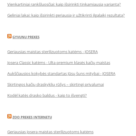
Vienkartiniai rankšluosčiai: kaip išsirinkti tinkamiausią variantą?
Geliniai lakai: kaip išsirinkti geriausią ir užtikrinti ilgalaikį rezultatą?
GYVUNU PREKES
Geriausias maistas sterilizuotoms katėms - JOSERA
Josera Classic katėms - Ulta premium klasės kačių maistas
Aukščiausios kokybės standartas Jūsų šuns mitybai - JOSERA
Skirtingos kačių draskyklių rūšys – skirtingi privalumai
Kodėl katės drasko baldus - kaip to išvengti?
ZOO PREKES INTERNETU
Geriausias Josera maistas sterilizuotoms katėms