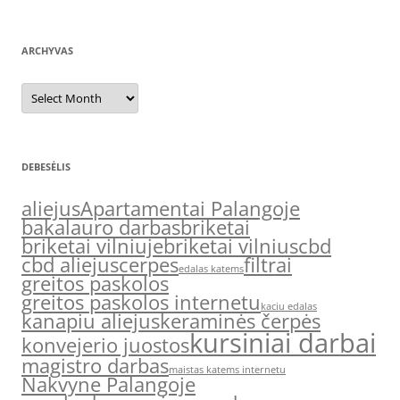
ARCHYVAS
Archyvas
DEBESĖLIS
aliejus
Apartamentai Palangoje
bakalauro darbas
briketai
briketai vilniuje
briketai vilnius
cbd
cbd aliejus
cerpes
filtrai
edalas katems
greitos paskolos
greitos paskolos internetu
kaciu edalas
kanapiu aliejus
keraminės čerpės
kursiniai darbai
konvejerio juostos
magistro darbas
maistas katems internetu
Nakvyne Palangoje