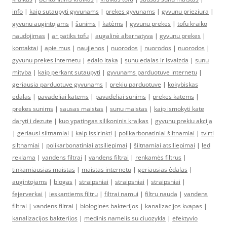
info
|
kaip sutaupyti gyvunams
|
prekes gyvunams
|
gyvunu prieziura
|
gyvunu augintojams
|
šunims
|
katėms
|
gyvunu prekes
|
tofu kraiko
naudojimas
|
ar patiks tofu
|
augalinė alternatyva
|
gyvunu prekes
|
kontaktai
|
apie mus
|
naujienos
|
nuorodos
|
nuorodos
|
nuorodos
|
gyvunu prekes internetu
|
edalo itaka
|
sunu edalas ir isvaizda
|
sunu
mityba
|
kaip perkant sutaupyti
|
gyvunams parduotuve internetu
|
geriausia parduotuve gyvunams
|
prekiu parduotuve
|
kokybiskas
edalas
|
pavadeliai katems
|
pavadeliai sunims
|
prekes katems
|
prekes sunims
|
sausas maistas
|
sunu maistas
|
kaip ismokyti kate
daryti i dezute
|
kuo ypatingas silikoninis kraikas
|
gyvunu prekiu akcija
|
geriausi siltnamiai
|
kaip issirinkti
|
polikarbonatiniai šiltnamiai
|
tvirti
siltnamiai
|
polikarbonatiniai atsiliepimai
|
šiltnamiai atsiliepimai
|
led
reklama
|
vandens filtrai
|
vandens filtrai
|
renkamės filtrus
|
tinkamiausias maistas
|
maistas internetu
|
geriausias ėdalas
|
augintojams
|
blogas
|
straipsniai
|
straipsniai
|
straipsniai
|
fejerverkai
|
ieskantiems filtru
|
filtrai namui
|
filtru nauda
|
vandens
filtrai
|
vandens filtrai
|
biologinės bakterijos
|
kanalizacijos kvapas
|
kanalizacijos bakterijos
|
medinis namelis su ciuozykla
|
efektyvio