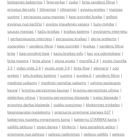
biologinės bakterijos
|
fejerverkai
|
sodui
|
brita vandens filtrai
|
privatus darzelis
|
šiltnamiai
|
siltnamiai
|
gyvunu prekes
|
maistas
sunims
|
geriausias sunu maistas
|
kaip issirinkti kraika
|
gelbsti
gyvūnus nuo karščio
|
gyvūnų maudynės vasarą
|
šunų mityba
|
sausas maistas
|
kačių kraikas
|
kraikas katėms
|
gyvūnams internetu
|
perkamiausios internetu
|
geriausias kraikas
|
akcija prekems
|
zooprekės
|
vandens filtrai
|
kaip issirinkti
|
kraikas
|
vandens filtrai
brita
|
kaip ismokyti kate
|
kaciu kraikas tofu
|
kas yra odontologai
|
brita maxtra
|
brita aluna
|
aluna ąsotis
|
marella 2,4
|
ąsotis marella
3,5
|
indas style 2,4
|
ąsotis style 3,6
|
brita flow
|
elemaris
|
zoo
prekes
|
tofu kraikas katėms
|
sunims
|
eureka.lt
|
vandens filtrai
|
mediniai vaikams
|
mediniai nameliai vaikams
|
valymo paslaugos
kaune
|
kroviniu pervezimas kaunas
|
kroviniu pervezimas vilnius
|
elektrikas vilnius
|
kroviniu pervezimas klaipeda
|
tralas klaipeda
|
griovimo darbai klaipeda
|
siukliu isvezimas
|
klinkerines trinkeles
|
biopreparatai nuotekoms
|
prieziuros priemone starwax 637
|
bakterijos nuoteku irenginiams kaina
|
bakteriju STARWAX kaina
|
valiklis pelesiui
|
stogo danga
|
klinkeris
|
kaip panaikinti pelesi
|
priemone nuo pelesio
|
pelesio naikinimas
|
pelėsių valiklis
|
pelesio