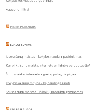
Kokybiškos vidaus durys Vilniuje
Aquaphor filtrai
PIGIOS PADANGOS
EDALAS SUNIMS
Josera šunų maistas – kokybė, nauda ir pasirinkimas
Kur pirkti šunų maistą: internetu ar fizinėje parduotuvėje?
Šunų maistas internetu – greita, patogu ir pigiau
Kokybiška šunų mityba – ką naudinga žinoti
Sausas šunų maistas – iš kokių produktų gaminamas
SEO PASLAUGOS