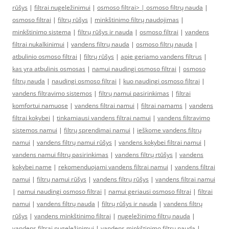
rūšys
|
filtrai nugeležinimui
|
osmoso filtrai> |
osmoso filtrų nauda
|
osmoso filtrai
|
filtrų rūšys
|
minkštinimo filtrų naudojimas
|
minkštinimo sistema
|
filtrų rūšys ir nauda
|
osmoso filtrai
|
vandens
filtrai nukalkinimui
|
vandens filtrų nauda
|
osmoso filtrų nauda
|
atbulinio osmoso filtrai
|
filtrų rūšys
|
apie geriamo vandens filtrus
|
kas yra atbulinis osmosas
|
namui naudingi osmoso filtrai
|
osmoso
filtrų nauda
|
naudingi osmoso filtrai
|
kuo naudingi osmoso filtrai
|
vandens filtravimo sistemos
|
filtrų namui pasirinkimas
|
filtrai
komfortui namuose
|
vandens filtrai namui
|
filtrai namams
|
vandens
filtrai kokybei
|
tinkamiausi vandens filtrai namui
|
vandens filtravimo
sistemos namui
|
filtrų sprendimai namui
|
ieškome vandens filtrų
namui
|
vandens filtrų namui rūšys
|
vandens kokybei filtrai namui
|
vandens namui filtrų pasirinkimas
|
vandens filtrų rtūšys
|
vandens
kokybei name
|
rekomenduojami vandens filtrai namui
|
vandens filtrai
namui
|
filtrų namui rūšys
|
vandens filtrų rūšys
|
vandens filtrai namui
|
namui naudingi osmoso filtrai
|
namui geriausi osmoso filtrai
|
filtrai
namui
|
vandens filtrų nauda
|
filtrų rūšys ir nauda
|
vandens filtrų
rūšys
|
vandens minkštinimo filtrai
|
nugeležinimo filtrų nauda
|
vandens filtrai nugeležinimui
|
vandens minkštinimo filtrų nauda
|