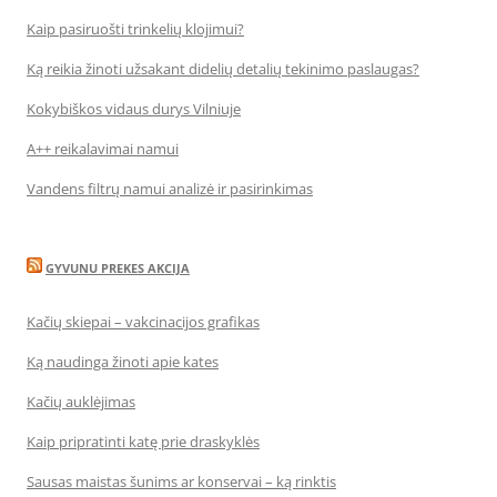
Kaip pasiruošti trinkelių klojimui?
Ką reikia žinoti užsakant didelių detalių tekinimo paslaugas?
Kokybiškos vidaus durys Vilniuje
A++ reikalavimai namui
Vandens filtrų namui analizė ir pasirinkimas
GYVUNU PREKES AKCIJA
Kačių skiepai – vakcinacijos grafikas
Ką naudinga žinoti apie kates
Kačių auklėjimas
Kaip pripratinti katę prie draskyklės
Sausas maistas šunims ar konservai – ką rinktis