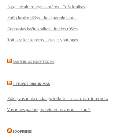
Augalinė alternatyva katėms – Tofu kraikas
Kačių kraiko rūšys – kokį parinkti katei
Geriausias kačių kraikas – kokios rūšies
Tofu kraikas katėms – kuo jis ypatingas
BAKTERIJOS NUOTEKOMS
LIETUVOS DRAUDIMAS
Kokių vasarinių padangų ieškote – visas rasite internetu
Vasarinės padangos keičiamos vasarai – kodėl
ZOOPREKĖS