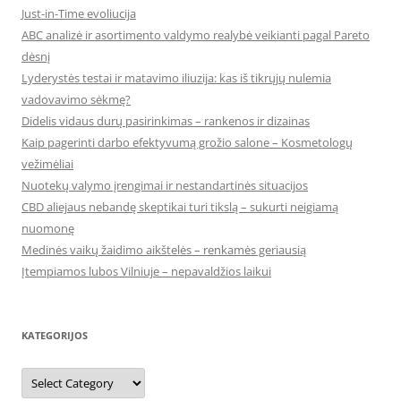
Just-in-Time evoliucija
ABC analizė ir asortimento valdymo realybė veikianti pagal Pareto
dėsnį
Lyderystės testai ir matavimo iliuzija: kas iš tikrųjų nulemia
vadovavimo sėkmę?
Didelis vidaus durų pasirinkimas – rankenos ir dizainas
Kaip pagerinti darbo efektyvumą grožio salone – Kosmetologų
vežimėliai
Nuotekų valymo įrengimai ir nestandartinės situacijos
CBD aliejaus nebandę skeptikai turi tikslą – sukurti neigiamą
nuomonę
Medinės vaikų žaidimo aikštelės – renkamės geriausią
Įtempiamos lubos Vilniuje – nepavaldžios laikui
KATEGORIJOS
Kategorijos