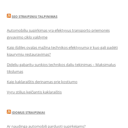
SEO STRAIPSNIU TALPINIMAS
Automobilių supirkimas yra efektyvus transporto priemonės
gyvavimo ciklo valdyme
Kaip išdilęs ovalas mažina technikos efektyvumą ir kuo gali padėti
kiaurymių restauravimas?
Didelių gabaritų sunkios technikos dalių tekinimas – Maksimalus
tikslumas
Kaip kaklaraištis derinamas prie kostiumo
Vyrų stilius keičiantis kaklaraištis
IDOMUS STRAIPSNIAI
Ar naudinga automobilį parduoti supirkėjams?