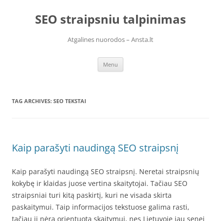
Skip
to
SEO straipsniu talpinimas
content
Atgalines nuorodos – Ansta.lt
Menu
TAG ARCHIVES:
SEO TEKSTAI
Kaip parašyti naudingą SEO straipsnį
Kaip parašyti naudingą SEO straipsnį. Neretai straipsnių
kokybę ir klaidas juose vertina skaitytojai. Tačiau SEO
straipsniai turi kitą paskirtį, kuri ne visada skirta
paskaitymui. Taip informacijos tekstuose galima rasti,
tačiau ji nėra orientuota skaitymui, nes Lietuvoje jau senei