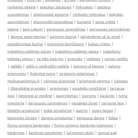
renkantis tiekėją
|
populiari paslauga
|
mikriukais
|
patogus
susisiekimas
|
skaičiuojate atstumą
|
renkatės mikriukus
|
kokybės
pasirinkimas
|
ekonomiški sprendimai
|
kuriame
|
verta rinktis
|
įtakoja
|
kaip sukurti
|
geriausias sprendimas
|
geriausias pasirinkimas
|
dangos pasirinkimas
|
gaminio istorija
|
palyginkime už ar prieš
|
pagalbininkas buičiai
|
priemonė kamščiams
|
kokias rinktis
|
indaploviu tabletes pigiau
|
indaploviu tabletes pigiau
|
indaploviu
tabletes pigiau
|
ne toks kaip visi
|
granules
|
tabletes
|
vonios valiklis
|
valiklis
|
stiklų ir veidrodžių valiklis
|
tvoroms iš betono
|
valymo
priemonės
|
išskirtinė tvora
|
straipsnių talpinimas
|
miskusupirkimas.lt
|
valymas priemone
|
priemonė valymui
|
rulonais
|
išbandykite granules
|
priemonės
|
gaudyklių priežiūrai
|
tarnauja
ilgai
|
betoninė ar medinė
|
pasirinkimas
|
tvoroms
|
paskirtis
|
tvirta
investicija
|
geriausias sprendimas
|
naudinga žinoti
|
tarnauja ilgai
|
blokelių privalumai
|
kokie privalumai
|
patirtis
|
stogo danga
|
betoninės čerpės
|
dangos privalumai
|
geriausia danga
|
faktai
|
fizinio asmens bankrotas
|
fizinių asmenų bankroto įstatymas
|
bankrotas
|
bankroto pasekmės
|
turintiems skolų
|
asmuo gali