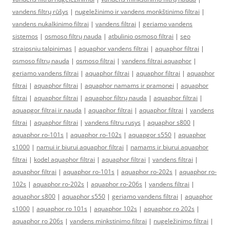
vandens filtrų rūšys
|
nugeležinimo ir vandens monkštinimo filtrai
|
vandens nukalkinimo filtrai
|
vandens filtrai
|
geriamo vandens
sistemos
|
osmoso filtrų nauda
|
atbulinio osmoso filtrai
|
seo
straipsniu talpinimas
|
aquaphor vandens filtrai
|
aquaphor filtrai
|
osmoso filtrų nauda
|
osmoso filtrai
|
vandens filtrai aquaphor
|
geriamo vandens filtrai
|
aquaphor filtrai
|
aquaphor filtrai
|
aquaphor
filtrai
|
aquaphor filtrai
|
aquaphor namams ir pramonei
|
aquaphor
filtrai
|
aquaphor filtrai
|
aquaphor filtrų nauda
|
aquaphor filtrai
|
aquapgor filtrai ir nauda
|
aquaphor filtrai
|
aquaphor filtrai
|
vandens
filtrai
|
aquaphor filtrai
|
vandens filtru rusys
|
aquaphor s800
|
aquaphor ro-101s
|
aquaphor ro-102s
|
aquapgor s550
|
aquaphor
s1000
|
namui ir biurui aquaphor filtrai
|
namams ir biurui aquaphor
filtrai
|
kodel aquaphor filtrai
|
aquaphor filtrai
|
vandens filtrai
|
aquaphor filtrai
|
aquaphor ro-101s
|
aquaphor ro-202s
|
aquaphor ro-
102s
|
aquaphor ro-202s
|
aquaphor ro-206s
|
vandens filtrai
|
aquaphor s800
|
aquaphor s550
|
geriamo vandens filtrai
|
aquaphor
s1000
|
aquaphor ro 101s
|
aquaphor 102s
|
aquaphor ro 202s
|
aquaphor ro 206s
|
vandens minkstinimo filtrai
|
nugeležinimo filtrai
|