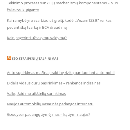
Tekinimo procesas sunkiųjų mechanizmų komponentams – Nuo
žaliavos iki giganto
Kai ramybė yra svarbiau už greitį, kodėl „Vezam123.lt“ renkasi
pedantišką tvarką ir BCA draudimą
Kaip pagerinti užsakymų valdymą?
SEO STRAIPSNIŲ TALPINIMAS
Auto supirkimas mažina praktinę riziką parduodant automobilį
Didelis vidaus durų pasirinkimas – rankenos ir dizainas
Vaikų žaidimo aikštelių surinkimas
Naujos automobilių vasarinės padangos internetu
Goodyear padangų žymėjimas – ką žymi naujas?