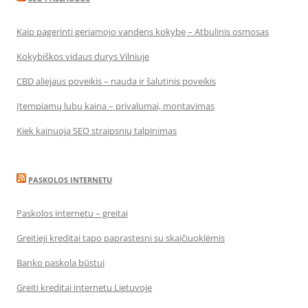
Kaip pagerinti geriamojo vandens kokybę – Atbulinis osmosas
Kokybiškos vidaus durys Vilniuje
CBD aliejaus poveikis – nauda ir šalutinis poveikis
Įtempiamų lubų kaina – privalumai, montavimas
Kiek kainuoja SEO straipsnių talpinimas
PASKOLOS INTERNETU
Paskolos internetu – greitai
Greitieji kreditai tapo paprastesni su skaičiuoklėmis
Banko paskola būstui
Greiti kreditai internetu Lietuvoje