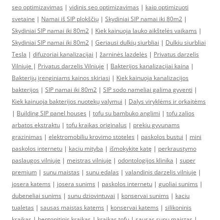
seo optimizavimas
|
vidinis seo optimizavimas
|
kaip optimizuoti
svetaine
|
Namai iš SIP plokščių
|
Skydiniai SIP namai iki 80m2
|
Skydiniai SIP namai iki 80m2
|
Kiek kainuoja lauko aikštelės vaikams
|
Skydiniai SIP namai iki 80m2
|
Geriausi dulkių siurbliai
|
Dulkiu siurbliai
Tesla
|
difuzoriai kanalizacijai
|
žarninės lazdelės
|
Privatus darzelis
Vilniuje
|
Privatus darzelis Vilniuje
|
Bakterijos kanalizacijai kaina
|
Bakterijų įrenginiams kainos skiriasi
|
Kiek kainuoja kanalizacijos
bakterijos
|
SIP namai iki 80m2
|
SIP sodo nameliai galima gyventi
|
Kiek kainuoja bakterijos nuotekų valymui
|
Dalys viryklėms ir orkaitėms
|
Building SIP panel houses
|
tofu su bambuko anglimi
|
tofu zalios
arbatos ekstraktu
|
tofu kraikas originalus
|
prekiu gyvunams
grazinimas
|
elektromobiliu krovimo stoteles
|
paskolos bustui
|
mini
paskolos internetu
|
kaciu mityba
|
išmokykite katę
|
perkraustymo
paslaugos vilniuje
|
meistras vilniuje
|
odontologijos klinika
|
super
premium
|
sunu maistas
|
sunu edalas
|
valandinis darzelis vilniuje
|
josera katems
|
josera sunims
|
paskolos internetu
|
guoliai sunims
|
dubeneliai sunims
|
sunu dziovintuvai
|
konservai sunims
|
kaciu
tualetas
|
sausas maistas katems
|
konservai katems
|
silikoninis
kraikas
|
bentonitinis kraikas
|
kraikas tofu
|
sausas sunu maistas
|