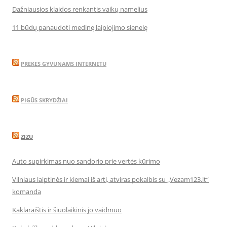
Dažniausios klaidos renkantis vaikų namelius
11 būdų panaudoti medinę laipiojimo sienelę
PREKES GYVUNAMS INTERNETU
PIGŪS SKRYDŽIAI
ZIZU
Auto supirkimas nuo sandorio prie vertės kūrimo
Vilniaus laiptinės ir kiemai iš arti, atviras pokalbis su „Vezam123.lt“
komanda
Kaklaraištis ir šiuolaikinis jo vaidmuo