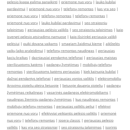
pelesio kvapa galima panaikinti
|
priemone nuo voru
|
lauko kubilai
pardavimui
|
priemonė nuo vorų
|
telefonų remontas
|
kas yra seo
|
priemone nuo voru
|
telefonų remontas
|
telefonų remontas
|
priemonė nuo vorų
|
lauko kubilai pardavimui
|
seo straipsniu
talpinimas
|
geriausias pelėsio valiklis
|
seo straipsniu talpinimas
|
kaip
isvengti pelesio atsiradimo namuose
|
kaip išsirinkti geriausią valiklį
pelėsiui
|
puiki dovana vaikams
|
smagiam žaidimui kieme
|
aikštelės
vaikų laiko praleidimui
|
telefonų remontas naudingas
|
geriausias
kaciu kraikas
|
dazniausiai gendantys telefonai
|
geriausias maistas
sterilizuotoms katėms
|
padangų žymėjimas
|
mobiliųjų telefonų
remontas
|
sterilizuotoms katėms geriausias
|
kiek kainuoja kubilai
|
dažnai gendantys telefonai
|
geriausias vonios valiklis
|
elektromobiliu
ikrovimo stoteliu pletra lietuvoje
|
lietuvoje daugeja stoteliu
|
padangų
žymėjimas reikalingas
|
vasarinės padangos elektromobiliams
|
naudingas žieminių padangų žymėjimas
|
kuo naudingas remontas
|
mobiliųjų telefonų remontas
|
geriausias valiklis peliui
|
efektyvi
priemone nuo voru
|
efektyviai veikiantis pelėsio valiklis
|
priemonė
nuo vorų
|
telefonų remontas
|
josera classic
|
geriausias pelesio
valiklis
|
kas yra seo straipsniai
|
seo straipsniu talpinimas
|
isorinis