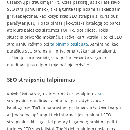
užsakovų pritraukimą ir k.t. Kokią paskirtį Jūs skiriate savo
SEO straipsniui ir kokį tikslą turite talpindami ar skelbdami
jį? Neabejotinai, kad kokybiškas SEO straipsnis, kuris bus
parašytas Jūsų ir patalpintas į kokybišką katalogą po paros
atsidurs paieškos sistemos TOP 1-5 pozicijose. Tokia
situacija priverčia mokančius rašyti kurti verslą ir teikti SEO
straipsnių rašymo bei
talpinimo paslaugą
. Atmintina, kad
parašius SEO straipsnį jį privaloma kažkur tai patalpinti.
Tačiau jei straipsniai yra ta pačia tematika vargu ar
naudinga juos talpinti toje pačioje erdvėje.
SEO straipsnių talpinimas
Kokybiškai parašytus ir dar niekur netalpintus
SEO
straipsnius naudinga talpinti tai pat kokybiškuose
kataloguose. Tačiau paprastam paslaugos užsakovui vargu
ar įmanoma apčiuopti tiek informacijos talpinant SEO
straipsnius, kiek gali tai padaryti ilgametę praktinę patirtį
turintys SEO specialistai. Todėl dėl talpinimo paslaugos