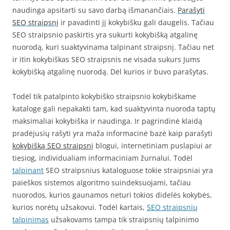
naudinga apsitarti su savo darbą išmanančiais.
Parašyti
SEO straipsnį
ir pavadinti jį kokybišku gali daugelis. Tačiau
SEO straipsnio paskirtis yra sukurti kokybišką atgalinę
nuorodą, kuri suaktyvinama talpinant straipsnį. Tačiau net
ir itin kokybiškas SEO straipsnis ne visada sukurs Jums
kokybišką atgalinę nuorodą. Dėl kurios ir buvo parašytas.
Todėl tik patalpinto kokybiško straipsnio kokybiškame
kataloge gali nepakakti tam, kad suaktyvinta nuoroda taptų
maksimaliai kokybiška ir naudinga. Ir pagrindinė klaidą
pradėjusių rašyti yra maža informacinė bazė kaip parašyti
kokybišką SEO straipsnį
blogui, internetiniam puslapiui ar
tiesiog, individualiam informaciniam žurnalui. Todėl
talpinant
SEO straipsnius kataloguose tokie straipsniai yra
paieškos sistemos algoritmo suindeksuojami, tačiau
nuorodos, kurios gaunamos neturi tokios didelės kokybės,
kurios norėtų užsakovui. Todėl kartais,
SEO straipsnių
talpinimas
užsakovams tampa tik straipsnių talpinimo