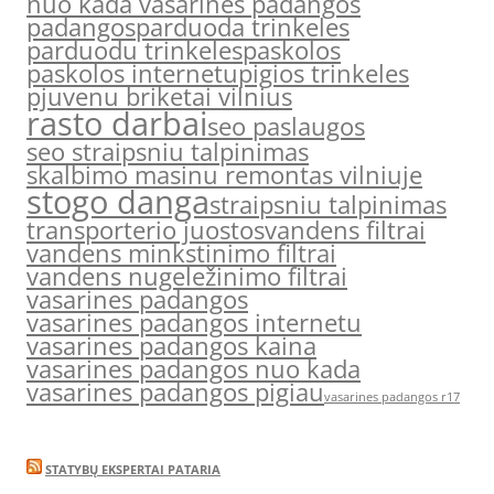
nuo kada vasarines padangos
padangos
parduoda trinkeles
parduodu trinkeles
paskolos
paskolos internetu
pigios trinkeles
pjuvenu briketai vilnius
rasto darbai
seo paslaugos
seo straipsniu talpinimas
skalbimo masinu remontas vilniuje
stogo danga
straipsniu talpinimas
transporterio juostos
vandens filtrai
vandens minkstinimo filtrai
vandens nugeležinimo filtrai
vasarines padangos
vasarines padangos internetu
vasarines padangos kaina
vasarines padangos nuo kada
vasarines padangos pigiau
vasarines padangos r17
STATYBŲ EKSPERTAI PATARIA