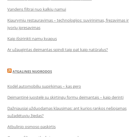
Vandens filtrai nuo kalkių namui
Kiaurymių restauravimas – technologijos: suvirinimas, frezavimas ir
įvorių įpresavimas
Kaip išsirinkti namų kvapus
Ar užaugintas deimantas spindi taip pat kaip natūralus?
ATGALINES NUORODOS
Kodėl automobilių supirkimas – kas gero
Deimantinė juostelė su skirtingų formų deimantais – kaip derinti
Dažniausiai užduodamas klausimas: ant kurios rankos nešiojamas
sužadėtuvių žiedas?
Atbulinio osmoso paskirtis