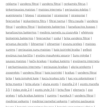
reklama
|
vandens filtrai
|
vandens filtrai
|
renkamės filtrus
|
tinkamiausias maistas
|
maistas internetu
|
geriausias ėdalas
|
augintojams
|
blogas
|
straipsniai
|
straipsniai
|
straipsniai
|
fejerverkai
|
ieskantiems filtru
|
filtrai namui
|
filtru nauda
|
vandens
filtrai
|
vandens filtrai
|
biologinės bakterijos
|
kanalizacijos kvapas
|
kanalizacijos bakterijos
|
medinis namelis su ciuozykla
|
efektyvio
biologinės bakterijos
|
fejerverkai
|
sodui
|
brita vandens filtrai
|
privatus darzelis
|
šiltnamiai
|
siltnamiai
|
gyvunu prekes
|
maistas
sunims
|
geriausias sunu maistas
|
kaip issirinkti kraika
|
gelbsti
gyvūnus nuo karščio
|
gyvūnų maudynės vasarą
|
šunų mityba
|
sausas maistas
|
kačių kraikas
|
kraikas katėms
|
gyvūnams internetu
|
perkamiausios internetu
|
geriausias kraikas
|
akcija prekems
|
zooprekės
|
vandens filtrai
|
kaip issirinkti
|
kraikas
|
vandens filtrai
brita
|
kaip ismokyti kate
|
kaciu kraikas tofu
|
kas yra odontologai
|
brita maxtra
|
brita aluna
|
aluna ąsotis
|
marella 2,4
|
ąsotis marella
3,5
|
indas style 2,4
|
ąsotis style 3,6
|
brita flow
|
elemaris
|
zoo
prekes
|
tofu kraikas katėms
|
sunims
|
eureka.lt
|
vandens filtrai
|
mediniai vaikams
|
mediniai nameliai vaikams
|
valymo paslaugos
kaune
|
kroviniu pervezimas kaunas
|
kroviniu pervezimas vilnius
|