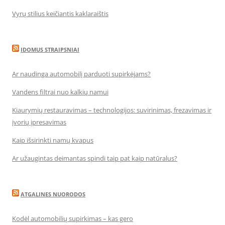
Vyrų stilius keičiantis kaklaraištis
IDOMUS STRAIPSNIAI
Ar naudinga automobilį parduoti supirkėjams?
Vandens filtrai nuo kalkių namui
Kiaurymių restauravimas – technologijos: suvirinimas, frezavimas ir
įvorių įpresavimas
Kaip išsirinkti namų kvapus
Ar užaugintas deimantas spindi taip pat kaip natūralus?
ATGALINES NUORODOS
Kodėl automobilių supirkimas – kas gero