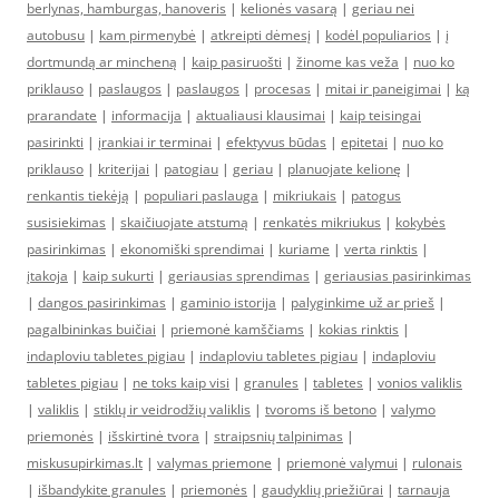
berlynas, hamburgas, hanoveris
|
kelionės vasarą
|
geriau nei
autobusu
|
kam pirmenybė
|
atkreipti dėmesį
|
kodėl populiarios
|
į
dortmundą ar mincheną
|
kaip pasiruošti
|
žinome kas veža
|
nuo ko
priklauso
|
paslaugos
|
paslaugos
|
procesas
|
mitai ir paneigimai
|
ką
prarandate
|
informacija
|
aktualiausi klausimai
|
kaip teisingai
pasirinkti
|
įrankiai ir terminai
|
efektyvus būdas
|
epitetai
|
nuo ko
priklauso
|
kriterijai
|
patogiau
|
geriau
|
planuojate kelionę
|
renkantis tiekėją
|
populiari paslauga
|
mikriukais
|
patogus
susisiekimas
|
skaičiuojate atstumą
|
renkatės mikriukus
|
kokybės
pasirinkimas
|
ekonomiški sprendimai
|
kuriame
|
verta rinktis
|
įtakoja
|
kaip sukurti
|
geriausias sprendimas
|
geriausias pasirinkimas
|
dangos pasirinkimas
|
gaminio istorija
|
palyginkime už ar prieš
|
pagalbininkas buičiai
|
priemonė kamščiams
|
kokias rinktis
|
indaploviu tabletes pigiau
|
indaploviu tabletes pigiau
|
indaploviu
tabletes pigiau
|
ne toks kaip visi
|
granules
|
tabletes
|
vonios valiklis
|
valiklis
|
stiklų ir veidrodžių valiklis
|
tvoroms iš betono
|
valymo
priemonės
|
išskirtinė tvora
|
straipsnių talpinimas
|
miskusupirkimas.lt
|
valymas priemone
|
priemonė valymui
|
rulonais
|
išbandykite granules
|
priemonės
|
gaudyklių priežiūrai
|
tarnauja