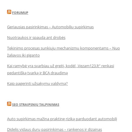
FORUMUP
Geriausias pasirinkimas – Automobilių supirkimas
Nuotraukos ir spauda ant drobės
Tekinimo procesas sunkiųjų mechanizmų komponentams – Nuo
žaliavos iki giganto
Kai ramybė yra svarbiau už greitį, kodėl „Vezam123.lt“ renkasi
pedantišką tvarką ir BCA draudimą
Kaip pagerinti užsakymų valdymą?
SEO STRAIPSNIŲ TALPINIMAS
Auto supirkimas mažina praktinę riziką parduodant automobilį
Didelis vidaus durų pasirinkimas – rankenos ir dizainas