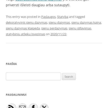
priversti išleisti daugiau arba sutaupyti.
This entry was posted in
Paslaugos
,
Statyba
and tagged
dekoratyvinis sienu dazymas
,
sienu dazymas
,
sienu dazymas kaina
,
sienu dazymas klaipeda
,
sienu perdazymas
,
sienu slifavimas
,
statybiniu atlieku isvezimas
on
2020/11/22
.
PAIEŠKA
Search
for:
PASIDALINIMUI