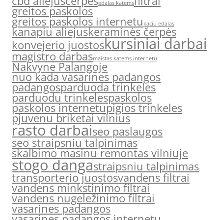
cbd aliejus
cerpes
filtrai
edalas katems
greitos paskolos
greitos paskolos internetu
kaciu edalas
kanapiu aliejus
keraminės čerpės
kursiniai darbai
konvejerio juostos
magistro darbas
maistas katems internetu
Nakvyne Palangoje
nuo kada vasarines padangos
padangos
parduoda trinkeles
parduodu trinkeles
paskolos
paskolos internetu
pigios trinkeles
pjuvenu briketai vilnius
rasto darbai
seo paslaugos
seo straipsniu talpinimas
skalbimo masinu remontas vilniuje
stogo danga
straipsniu talpinimas
transporterio juostos
vandens filtrai
vandens minkstinimo filtrai
vandens nugeležinimo filtrai
vasarines padangos
vasarines padangos internetu