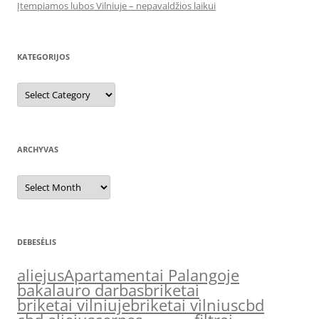
Įtempiamos lubos Vilniuje – nepavaldžios laikui
KATEGORIJOS
Kategorijos
ARCHYVAS
Archyvas
DEBESĖLIS
aliejus
Apartamentai Palangoje
bakalauro darbas
briketai
briketai vilniuje
briketai vilnius
cbd