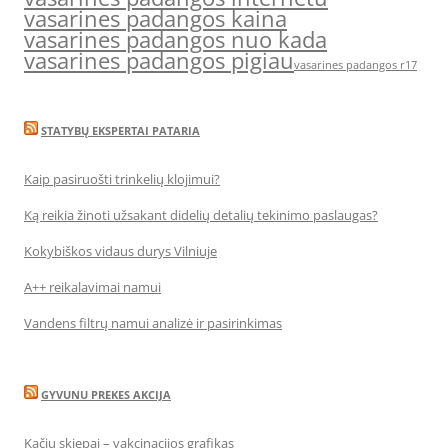
vasarines padangos kaina
vasarines padangos nuo kada
vasarines padangos pigiau
vasarines padangos r17
STATYBŲ EKSPERTAI PATARIA
Kaip pasiruošti trinkelių klojimui?
Ką reikia žinoti užsakant didelių detalių tekinimo paslaugas?
Kokybiškos vidaus durys Vilniuje
A++ reikalavimai namui
Vandens filtrų namui analizė ir pasirinkimas
GYVUNU PREKES AKCIJA
Kačių skiepai – vakcinacijos grafikas