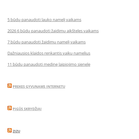
5 būdų panaudoti lauko namelį vaikams
2026 6 būdų panaudoti žaidimų aikšteles vaikams
7 būdų panaudoti žaidimų namelį vaikams
Dažniausios klaidos renkantis vaikų namelius
11 būdų panaudoti medinę laipiojimo sienelę
PREKES GYVUNAMS INTERNETU
PIGŪS SKRYDŽIAI
ZIZU