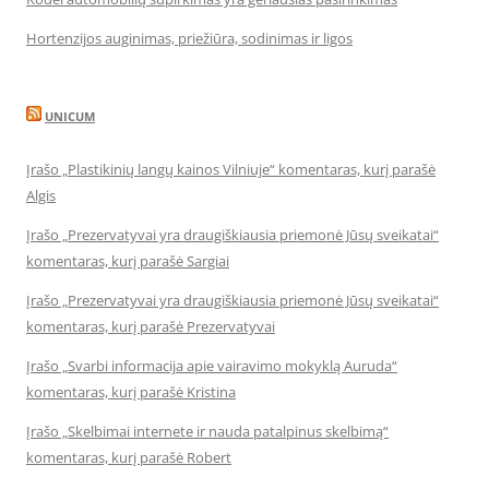
Hortenzijos auginimas, priežiūra, sodinimas ir ligos
UNICUM
Įrašo „Plastikinių langų kainos Vilniuje“ komentaras, kurį parašė
Algis
Įrašo „Prezervatyvai yra draugiškiausia priemonė Jūsų sveikatai“
komentaras, kurį parašė Sargiai
Įrašo „Prezervatyvai yra draugiškiausia priemonė Jūsų sveikatai“
komentaras, kurį parašė Prezervatyvai
Įrašo „Svarbi informacija apie vairavimo mokyklą Auruda“
komentaras, kurį parašė Kristina
Įrašo „Skelbimai internete ir nauda patalpinus skelbimą“
komentaras, kurį parašė Robert