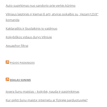
Auto supirkimas nuo sandorio prie vertės kūrimo
Vilniaus laiptinės ir kiemai iš arti, atviras pokalbis su „Vezam123.lt“
komanda
Kaklaraištis ir šiuolaikinis jo vaidmuo
Kokybiškos vidaus durys Vilniuje
Aquaphor filtrai
PIGIOS PADANGOS
EDALAS SUNIMS
Josera šunų maistas – kokybė, nauda ir pasirinkimas
Kur pirkti šunų maistą: internetu ar fizinėje parduotuvėje?