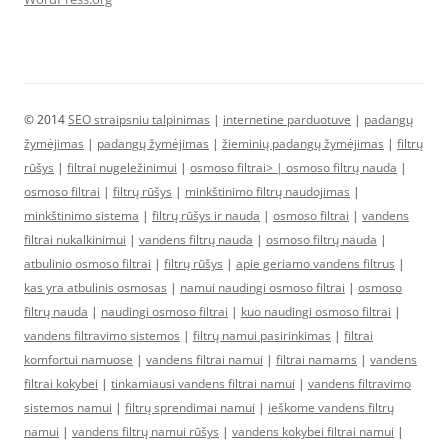
© 2014
SEO straipsniu talpinimas
|
internetine parduotuve
|
padangų
žymėjimas
|
padangų žymėjimas
|
žieminių padangų žymėjimas
|
filtrų
rūšys
|
filtrai nugeležinimui
|
osmoso filtrai> |
osmoso filtrų nauda
|
osmoso filtrai
|
filtrų rūšys
|
minkštinimo filtrų naudojimas
|
minkštinimo sistema
|
filtrų rūšys ir nauda
|
osmoso filtrai
|
vandens
filtrai nukalkinimui
|
vandens filtrų nauda
|
osmoso filtrų nauda
|
atbulinio osmoso filtrai
|
filtrų rūšys
|
apie geriamo vandens filtrus
|
kas yra atbulinis osmosas
|
namui naudingi osmoso filtrai
|
osmoso
filtrų nauda
|
naudingi osmoso filtrai
|
kuo naudingi osmoso filtrai
|
vandens filtravimo sistemos
|
filtrų namui pasirinkimas
|
filtrai
komfortui namuose
|
vandens filtrai namui
|
filtrai namams
|
vandens
filtrai kokybei
|
tinkamiausi vandens filtrai namui
|
vandens filtravimo
sistemos namui
|
filtrų sprendimai namui
|
ieškome vandens filtrų
namui
|
vandens filtrų namui rūšys
|
vandens kokybei filtrai namui
|