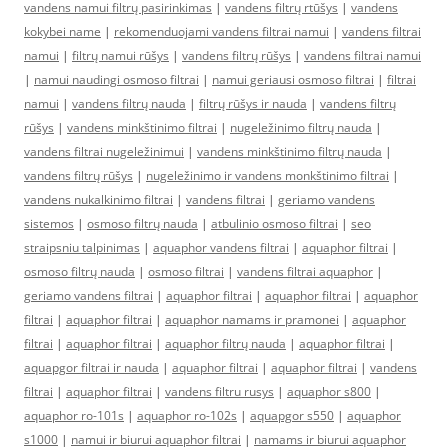
vandens namui filtrų pasirinkimas
|
vandens filtrų rtūšys
|
vandens
kokybei name
|
rekomenduojami vandens filtrai namui
|
vandens filtrai
namui
|
filtrų namui rūšys
|
vandens filtrų rūšys
|
vandens filtrai namui
|
namui naudingi osmoso filtrai
|
namui geriausi osmoso filtrai
|
filtrai
namui
|
vandens filtrų nauda
|
filtrų rūšys ir nauda
|
vandens filtrų
rūšys
|
vandens minkštinimo filtrai
|
nugeležinimo filtrų nauda
|
vandens filtrai nugeležinimui
|
vandens minkštinimo filtrų nauda
|
vandens filtrų rūšys
|
nugeležinimo ir vandens monkštinimo filtrai
|
vandens nukalkinimo filtrai
|
vandens filtrai
|
geriamo vandens
sistemos
|
osmoso filtrų nauda
|
atbulinio osmoso filtrai
|
seo
straipsniu talpinimas
|
aquaphor vandens filtrai
|
aquaphor filtrai
|
osmoso filtrų nauda
|
osmoso filtrai
|
vandens filtrai aquaphor
|
geriamo vandens filtrai
|
aquaphor filtrai
|
aquaphor filtrai
|
aquaphor
filtrai
|
aquaphor filtrai
|
aquaphor namams ir pramonei
|
aquaphor
filtrai
|
aquaphor filtrai
|
aquaphor filtrų nauda
|
aquaphor filtrai
|
aquapgor filtrai ir nauda
|
aquaphor filtrai
|
aquaphor filtrai
|
vandens
filtrai
|
aquaphor filtrai
|
vandens filtru rusys
|
aquaphor s800
|
aquaphor ro-101s
|
aquaphor ro-102s
|
aquapgor s550
|
aquaphor
s1000
|
namui ir biurui aquaphor filtrai
|
namams ir biurui aquaphor