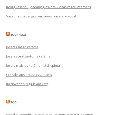
Kokių vasarinių padangų ieškote – visas rasite internetu
Vasarinės padangos keičiamos vasarai – kodėl
ZOOPREKĖS
Josera Classic katėms
Josera sterilizuotoms katėms
Josera maistas katėms – atsiliepimai
CBD aliejaus nauda gyvūnams
Ką dovanoti įsigijusiam katę
TOO
Kodėl automobilių supirkimas yra geriausias pasirinkimas