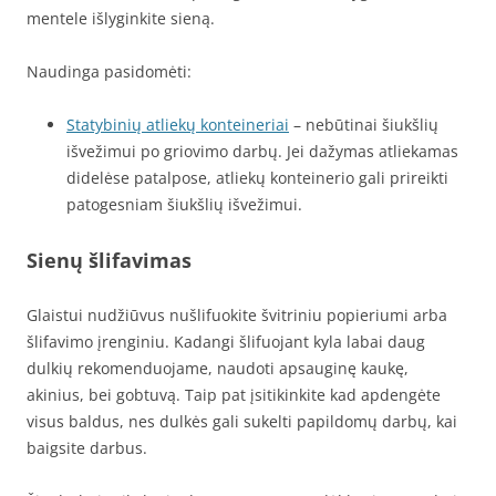
mentele išlyginkite sieną.
Naudinga pasidomėti:
Statybinių atliekų konteineriai
– nebūtinai šiukšlių
išvežimui po griovimo darbų. Jei dažymas atliekamas
didelėse patalpose, atliekų konteinerio gali prireikti
patogesniam šiukšlių išvežimui.
Sienų šlifavimas
Glaistui nudžiūvus nušlifuokite švitriniu popieriumi arba
šlifavimo įrenginiu. Kadangi šlifuojant kyla labai daug
dulkių rekomenduojame, naudoti apsauginę kaukę,
akinius, bei gobtuvą. Taip pat įsitikinkite kad apdengėte
visus baldus, nes dulkės gali sukelti papildomų darbų, kai
baigsite darbus.