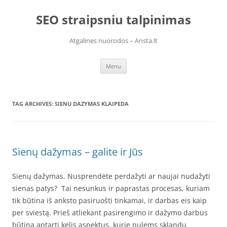
Skip
to
SEO straipsniu talpinimas
content
Atgalines nuorodos – Ansta.lt
Menu
TAG ARCHIVES:
SIENU DAZYMAS KLAIPEDA
Sienų dažymas – galite ir Jūs
Sienų dažymas. Nusprendėte perdažyti ar naujai nudažyti
sienas patys? Tai nesunkus ir paprastas procesas, kuriam
tik būtina iš anksto pasiruošti tinkamai, ir darbas eis kaip
per sviestą. Prieš atliekant pasirengimo ir dažymo darbus
būtina aptarti kelis aspektus, kurie nulems sklandų