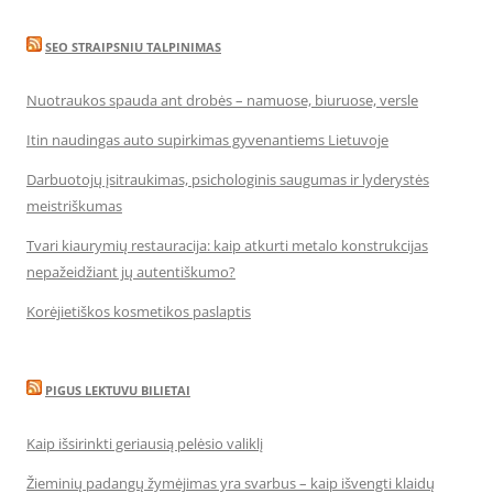
SEO STRAIPSNIU TALPINIMAS
Nuotraukos spauda ant drobės – namuose, biuruose, versle
Itin naudingas auto supirkimas gyvenantiems Lietuvoje
Darbuotojų įsitraukimas, psichologinis saugumas ir lyderystės
meistriškumas
Tvari kiaurymių restauracija: kaip atkurti metalo konstrukcijas
nepažeidžiant jų autentiškumo?
Korėjietiškos kosmetikos paslaptis
PIGUS LEKTUVU BILIETAI
Kaip išsirinkti geriausią pelėsio valiklį
Žieminių padangų žymėjimas yra svarbus – kaip išvengti klaidų