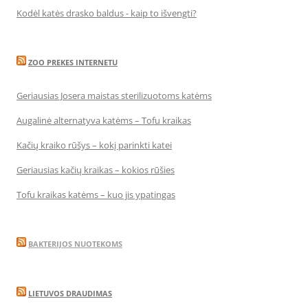
Kodėl katės drasko baldus - kaip to išvengti?
ZOO PREKES INTERNETU
Geriausias Josera maistas sterilizuotoms katėms
Augalinė alternatyva katėms – Tofu kraikas
Kačių kraiko rūšys – kokį parinkti katei
Geriausias kačių kraikas – kokios rūšies
Tofu kraikas katėms – kuo jis ypatingas
BAKTERIJOS NUOTEKOMS
LIETUVOS DRAUDIMAS