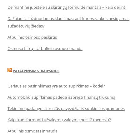
Deimantinė juostelė su skirtingų formų deimantais – kaip derinti
Dažniausiai užduodamas klausimas: ant kurios rankos nešiojamas
sužadėtuvių žiedas?
Atbulinio osmoso paskirtis
Osmoso filtrų – atbulinio osmoso nauda
PATALPINSIM STRAIPSNIUS
Geriausias pasirinkimas yra auto supirkimas – kodėl?
Automobilių supirkimas padeda išspręsti finansų trūkumą
Tekinimo paslaugos ir realūs pavyzdžiai iš sunkiosios pramonės
Kaip transformuoti užsakymų valdymą per 12 mėnesių?
Atbulinis osmosas ir nauda