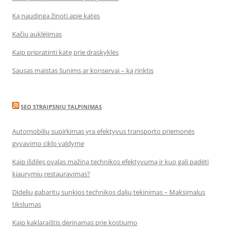
Ką naudinga žinoti apie kates
Kačių auklėjimas
Kaip pripratinti katę prie draskyklės
Sausas maistas šunims ar konservai – ką rinktis
SEO STRAIPSNIU TALPINIMAS
Automobilių supirkimas yra efektyvus transporto priemonės
gyvavimo ciklo valdyme
Kaip išdilęs ovalas mažina technikos efektyvumą ir kuo gali padėti
kiaurymių restauravimas?
Didelių gabaritų sunkios technikos dalių tekinimas – Maksimalus
tikslumas
Kaip kaklaraištis derinamas prie kostiumo