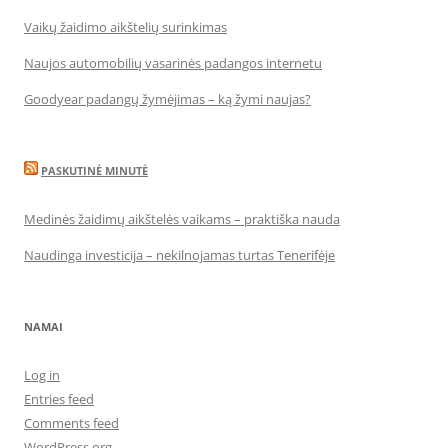
Vaikų žaidimo aikštelių surinkimas
Naujos automobilių vasarinės padangos internetu
Goodyear padangų žymėjimas – ką žymi naujas?
PASKUTINĖ MINUTĖ
Medinės žaidimų aikštelės vaikams – praktiška nauda
Naudinga investicija – nekilnojamas turtas Tenerifėje
NAMAI
Log in
Entries feed
Comments feed
WordPress.org