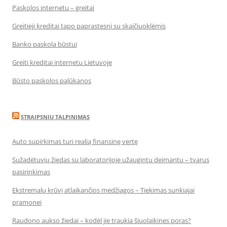
Paskolos internetu – greitai
Greitieji kreditai tapo paprastesni su skaičiuoklėmis
Banko paskola būstui
Greiti kreditai internetu Lietuvoje
Būsto paskolos palūkanos
STRAIPSNIU TALPINIMAS
Auto supirkimas turi realią finansinę vertę
Sužadėtuvių žiedas su laboratorijoje užaugintu deimantu – tvarus
pasirinkimas
Ekstremalų krūvį atlaikančios medžiagos – Tiekimas sunkiajai
pramonei
Raudono aukso žiedai – kodėl jie traukia šiuolaikines poras?