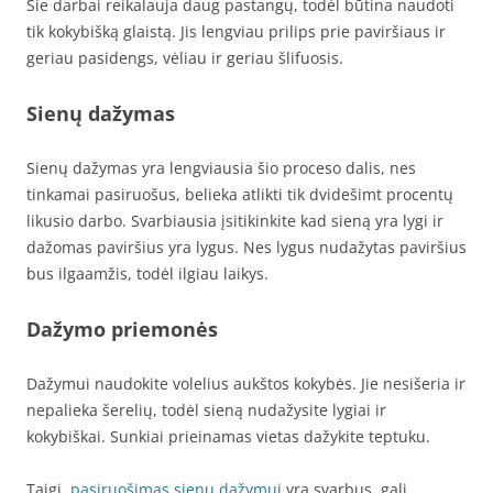
Šie darbai reikalauja daug pastangų, todėl būtina naudoti
tik kokybišką glaistą. Jis lengviau prilips prie paviršiaus ir
geriau pasidengs, vėliau ir geriau šlifuosis.
Sienų dažymas
Sienų dažymas yra lengviausia šio proceso dalis, nes
tinkamai pasiruošus, belieka atlikti tik dvidešimt procentų
likusio darbo. Svarbiausia įsitikinkite kad sieną yra lygi ir
dažomas paviršius yra lygus. Nes lygus nudažytas paviršius
bus ilgaamžis, todėl ilgiau laikys.
Dažymo priemonės
Dažymui naudokite volelius aukštos kokybės. Jie nesišeria ir
nepalieka šerelių, todėl sieną nudažysite lygiai ir
kokybiškai. Sunkiai prieinamas vietas dažykite teptuku.
Taigi,
pasiruošimas sienų dažymui
yra svarbus, gali