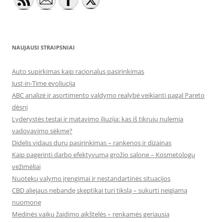
NAUJAUSI STRAIPSNIAI
Auto supirkimas kaip racionalus pasirinkimas
Just-in-Time evoliucija
ABC analizė ir asortimento valdymo realybė veikianti pagal Pareto
dėsnį
Lyderystės testai ir matavimo iliuzija: kas iš tikrųjų nulemia
vadovavimo sėkmę?
Didelis vidaus durų pasirinkimas – rankenos ir dizainas
Kaip pagerinti darbo efektyvumą grožio salone – Kosmetologų
vežimėliai
Nuotekų valymo įrengimai ir nestandartinės situacijos
CBD aliejaus nebandę skeptikai turi tikslą – sukurti neigiamą
nuomonę
Medinės vaikų žaidimo aikštelės – renkamės geriausią