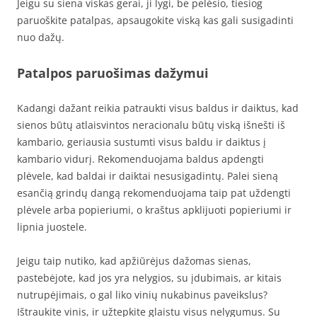
Jeigu su siena viskas gerai, ji lygi, be pelėsio, tiesiog
paruoškite patalpas, apsaugokite viską kas gali susigadinti
nuo dažų.
Patalpos paruošimas dažymui
Kadangi dažant reikia patraukti visus baldus ir daiktus, kad
sienos būtų atlaisvintos neracionalu būtų viską išnešti iš
kambario, geriausia sustumti visus baldu ir daiktus į
kambario vidurį. Rekomenduojama baldus apdengti
plėvele, kad baldai ir daiktai nesusigadintų. Palei sieną
esančią grindų dangą rekomenduojama taip pat uždengti
plėvele arba popieriumi, o kraštus apklijuoti popieriumi ir
lipnia juostele.
Jeigu taip nutiko, kad apžiūrėjus dažomas sienas,
pastebėjote, kad jos yra nelygios, su įdubimais, ar kitais
nutrupėjimais, o gal liko vinių nukabinus paveikslus?
Ištraukite vinis, ir užtepkite glaistu visus nelygumus. Su