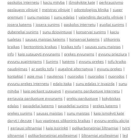
paskolos internetu
|
kaciu mityba
|
išmokykite katę
|
perkraustymo
paslaugos vilniuje
|
meistras vilniuje
|
odontologijos klinika
|
super
premium
|
sunu maistas
|
sunu edalas
|
valandinis darzelis vilniuje
|
josera katems
|
josera sunims
|
paskolos internetu
|
guoliai sunims
|
dubeneliai sunims
|
sunu dziovintuvai
|
konservai sunims
|
kaciu
tualetas
|
sausas maistas katems
|
konservai katems
|
silikoninis
kraikas
|
bentonitinis kraikas
|
kraikas tofu
|
sausas sunu maistas
|
info
|
kaip sutaupyti gyvunams
|
prekes gyvunams
|
gyvunu prieziura
|
gyvunu augintojams
|
šunims
|
katėms
|
gyvunu prekes
|
tofu kraiko
naudojimas
|
ar patiks tofu
|
augalinė alternatyva
|
gyvunu prekes
|
kontaktai
|
apie mus
|
naujienos
|
nuorodos
|
nuorodos
|
nuorodos
|
gyvunu prekes internetu
|
edalo itaka
|
sunu edalas ir isvaizda
|
sunu
mityba
|
kaip perkant sutaupyti
|
gyvunams parduotuve internetu
|
geriausia parduotuve gyvunams
|
prekiu parduotuve
|
kokybiskas
edalas
|
pavadeliai katems
|
pavadeliai sunims
|
prekes katems
|
prekes sunims
|
sausas maistas
|
sunu maistas
|
kaip ismokyti kate
daryti i dezute
|
kuo ypatingas silikoninis kraikas
|
gyvunu prekiu akcija
|
geriausi siltnamiai
|
kaip issirinkti
|
polikarbonatiniai šiltnamiai
|
tvirti
siltnamiai
|
polikarbonatiniai atsiliepimai
|
šiltnamiai atsiliepimai
|
led