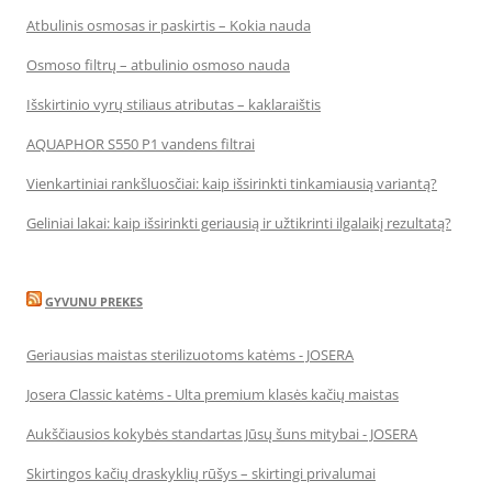
Atbulinis osmosas ir paskirtis – Kokia nauda
Osmoso filtrų – atbulinio osmoso nauda
Išskirtinio vyrų stiliaus atributas – kaklaraištis
AQUAPHOR S550 P1 vandens filtrai
Vienkartiniai rankšluosčiai: kaip išsirinkti tinkamiausią variantą?
Geliniai lakai: kaip išsirinkti geriausią ir užtikrinti ilgalaikį rezultatą?
GYVUNU PREKES
Geriausias maistas sterilizuotoms katėms - JOSERA
Josera Classic katėms - Ulta premium klasės kačių maistas
Aukščiausios kokybės standartas Jūsų šuns mitybai - JOSERA
Skirtingos kačių draskyklių rūšys – skirtingi privalumai