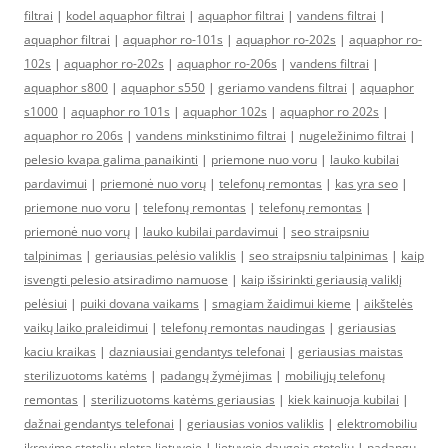
filtrai
|
kodel aquaphor filtrai
|
aquaphor filtrai
|
vandens filtrai
|
aquaphor filtrai
|
aquaphor ro-101s
|
aquaphor ro-202s
|
aquaphor ro-
102s
|
aquaphor ro-202s
|
aquaphor ro-206s
|
vandens filtrai
|
aquaphor s800
|
aquaphor s550
|
geriamo vandens filtrai
|
aquaphor
s1000
|
aquaphor ro 101s
|
aquaphor 102s
|
aquaphor ro 202s
|
aquaphor ro 206s
|
vandens minkstinimo filtrai
|
nugeležinimo filtrai
|
pelesio kvapa galima panaikinti
|
priemone nuo voru
|
lauko kubilai
pardavimui
|
priemonė nuo vorų
|
telefonų remontas
|
kas yra seo
|
priemone nuo voru
|
telefonų remontas
|
telefonų remontas
|
priemonė nuo vorų
|
lauko kubilai pardavimui
|
seo straipsniu
talpinimas
|
geriausias pelėsio valiklis
|
seo straipsniu talpinimas
|
kaip
isvengti pelesio atsiradimo namuose
|
kaip išsirinkti geriausią valiklį
pelėsiui
|
puiki dovana vaikams
|
smagiam žaidimui kieme
|
aikštelės
vaikų laiko praleidimui
|
telefonų remontas naudingas
|
geriausias
kaciu kraikas
|
dazniausiai gendantys telefonai
|
geriausias maistas
sterilizuotoms katėms
|
padangų žymėjimas
|
mobiliųjų telefonų
remontas
|
sterilizuotoms katėms geriausias
|
kiek kainuoja kubilai
|
dažnai gendantys telefonai
|
geriausias vonios valiklis
|
elektromobiliu
ikrovimo stoteliu pletra lietuvoje
|
lietuvoje daugeja stoteliu
|
padangų