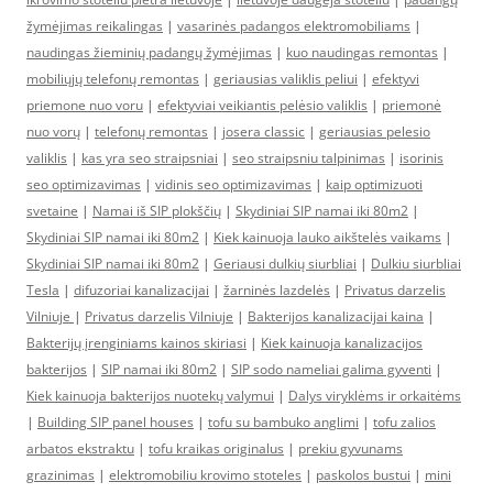
žymėjimas reikalingas
|
vasarinės padangos elektromobiliams
|
naudingas žieminių padangų žymėjimas
|
kuo naudingas remontas
|
mobiliųjų telefonų remontas
|
geriausias valiklis peliui
|
efektyvi
priemone nuo voru
|
efektyviai veikiantis pelėsio valiklis
|
priemonė
nuo vorų
|
telefonų remontas
|
josera classic
|
geriausias pelesio
valiklis
|
kas yra seo straipsniai
|
seo straipsniu talpinimas
|
isorinis
seo optimizavimas
|
vidinis seo optimizavimas
|
kaip optimizuoti
svetaine
|
Namai iš SIP plokščių
|
Skydiniai SIP namai iki 80m2
|
Skydiniai SIP namai iki 80m2
|
Kiek kainuoja lauko aikštelės vaikams
|
Skydiniai SIP namai iki 80m2
|
Geriausi dulkių siurbliai
|
Dulkiu siurbliai
Tesla
|
difuzoriai kanalizacijai
|
žarninės lazdelės
|
Privatus darzelis
Vilniuje
|
Privatus darzelis Vilniuje
|
Bakterijos kanalizacijai kaina
|
Bakterijų įrenginiams kainos skiriasi
|
Kiek kainuoja kanalizacijos
bakterijos
|
SIP namai iki 80m2
|
SIP sodo nameliai galima gyventi
|
Kiek kainuoja bakterijos nuotekų valymui
|
Dalys viryklėms ir orkaitėms
|
Building SIP panel houses
|
tofu su bambuko anglimi
|
tofu zalios
arbatos ekstraktu
|
tofu kraikas originalus
|
prekiu gyvunams
grazinimas
|
elektromobiliu krovimo stoteles
|
paskolos bustui
|
mini