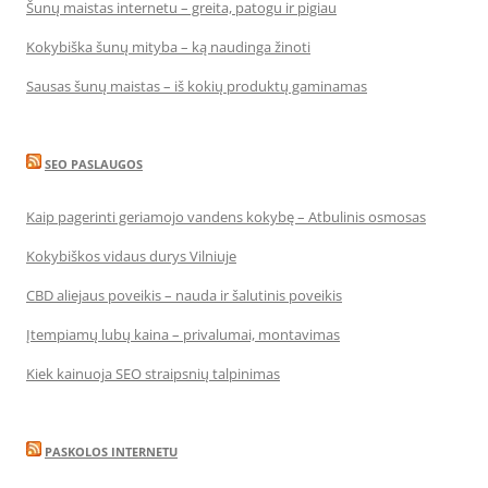
Šunų maistas internetu – greita, patogu ir pigiau
Kokybiška šunų mityba – ką naudinga žinoti
Sausas šunų maistas – iš kokių produktų gaminamas
SEO PASLAUGOS
Kaip pagerinti geriamojo vandens kokybę – Atbulinis osmosas
Kokybiškos vidaus durys Vilniuje
CBD aliejaus poveikis – nauda ir šalutinis poveikis
Įtempiamų lubų kaina – privalumai, montavimas
Kiek kainuoja SEO straipsnių talpinimas
PASKOLOS INTERNETU