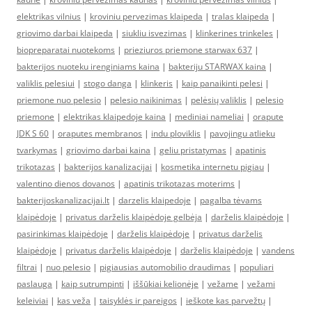
elektrikas vilnius
|
kroviniu pervezimas klaipeda
|
tralas klaipeda
|
griovimo darbai klaipeda
|
siukliu isvezimas
|
klinkerines trinkeles
|
biopreparatai nuotekoms
|
prieziuros priemone starwax 637
|
bakterijos nuoteku irenginiams kaina
|
bakteriju STARWAX kaina
|
valiklis pelesiui
|
stogo danga
|
klinkeris
|
kaip panaikinti pelesi
|
priemone nuo pelesio
|
pelesio naikinimas
|
pelėsių valiklis
|
pelesio
priemone
|
elektrikas klaipedoje kaina
|
mediniai nameliai
|
orapute
JDK S 60
|
oraputes membranos
|
indu ploviklis
|
pavojingu atlieku
tvarkymas
|
griovimo darbai kaina
|
geliu pristatymas
|
apatinis
trikotazas
|
bakterijos kanalizacijai
|
kosmetika internetu pigiau
|
valentino dienos dovanos
|
apatinis trikotazas moterims
|
bakterijoskanalizacijai.lt
|
darzelis klaipedoje
|
pagalba tėvams
klaipėdoje
|
privatus darželis klaipėdoje gelbėja
|
darželis klaipėdoje
|
pasirinkimas klaipėdoje
|
darželis klaipėdoje
|
privatus darželis
klaipėdoje
|
privatus darželis klaipėdoje
|
darželis klaipėdoje
|
vandens
filtrai
|
nuo pelesio
|
pigiausias automobilio draudimas
|
populiari
paslauga
|
kaip sutrumpinti
|
iššūkiai kelionėje
|
vežame
|
vežami
keleiviai
|
kas veža
|
taisyklės ir pareigos
|
ieškote kas parvežtų
|