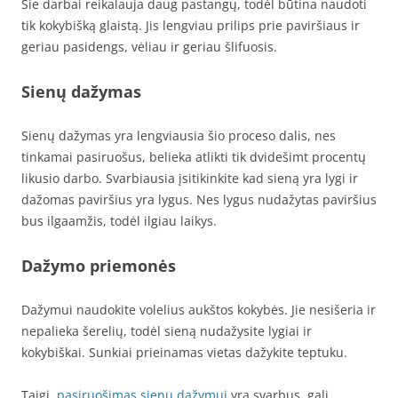
Šie darbai reikalauja daug pastangų, todėl būtina naudoti
tik kokybišką glaistą. Jis lengviau prilips prie paviršiaus ir
geriau pasidengs, vėliau ir geriau šlifuosis.
Sienų dažymas
Sienų dažymas yra lengviausia šio proceso dalis, nes
tinkamai pasiruošus, belieka atlikti tik dvidešimt procentų
likusio darbo. Svarbiausia įsitikinkite kad sieną yra lygi ir
dažomas paviršius yra lygus. Nes lygus nudažytas paviršius
bus ilgaamžis, todėl ilgiau laikys.
Dažymo priemonės
Dažymui naudokite volelius aukštos kokybės. Jie nesišeria ir
nepalieka šerelių, todėl sieną nudažysite lygiai ir
kokybiškai. Sunkiai prieinamas vietas dažykite teptuku.
Taigi,
pasiruošimas sienų dažymui
yra svarbus, gali