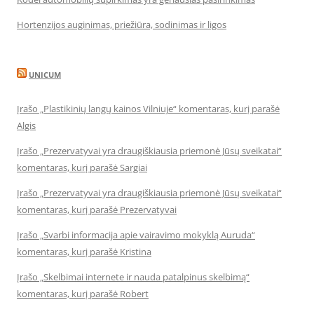
Hortenzijos auginimas, priežiūra, sodinimas ir ligos
UNICUM
Įrašo „Plastikinių langų kainos Vilniuje“ komentaras, kurį parašė
Algis
Įrašo „Prezervatyvai yra draugiškiausia priemonė Jūsų sveikatai“
komentaras, kurį parašė Sargiai
Įrašo „Prezervatyvai yra draugiškiausia priemonė Jūsų sveikatai“
komentaras, kurį parašė Prezervatyvai
Įrašo „Svarbi informacija apie vairavimo mokyklą Auruda“
komentaras, kurį parašė Kristina
Įrašo „Skelbimai internete ir nauda patalpinus skelbimą“
komentaras, kurį parašė Robert