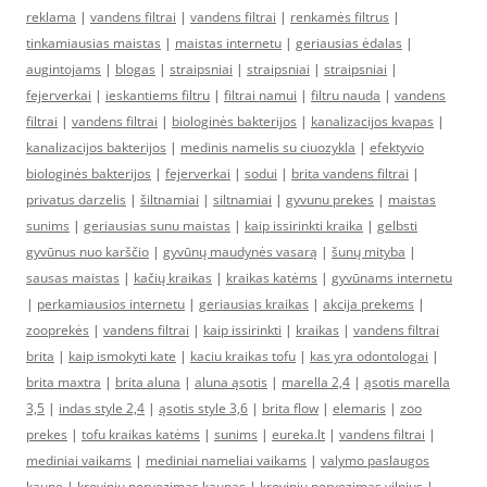
reklama
|
vandens filtrai
|
vandens filtrai
|
renkamės filtrus
|
tinkamiausias maistas
|
maistas internetu
|
geriausias ėdalas
|
augintojams
|
blogas
|
straipsniai
|
straipsniai
|
straipsniai
|
fejerverkai
|
ieskantiems filtru
|
filtrai namui
|
filtru nauda
|
vandens
filtrai
|
vandens filtrai
|
biologinės bakterijos
|
kanalizacijos kvapas
|
kanalizacijos bakterijos
|
medinis namelis su ciuozykla
|
efektyvio
biologinės bakterijos
|
fejerverkai
|
sodui
|
brita vandens filtrai
|
privatus darzelis
|
šiltnamiai
|
siltnamiai
|
gyvunu prekes
|
maistas
sunims
|
geriausias sunu maistas
|
kaip issirinkti kraika
|
gelbsti
gyvūnus nuo karščio
|
gyvūnų maudynės vasarą
|
šunų mityba
|
sausas maistas
|
kačių kraikas
|
kraikas katėms
|
gyvūnams internetu
|
perkamiausios internetu
|
geriausias kraikas
|
akcija prekems
|
zooprekės
|
vandens filtrai
|
kaip issirinkti
|
kraikas
|
vandens filtrai
brita
|
kaip ismokyti kate
|
kaciu kraikas tofu
|
kas yra odontologai
|
brita maxtra
|
brita aluna
|
aluna ąsotis
|
marella 2,4
|
ąsotis marella
3,5
|
indas style 2,4
|
ąsotis style 3,6
|
brita flow
|
elemaris
|
zoo
prekes
|
tofu kraikas katėms
|
sunims
|
eureka.lt
|
vandens filtrai
|
mediniai vaikams
|
mediniai nameliai vaikams
|
valymo paslaugos
kaune
|
kroviniu pervezimas kaunas
|
kroviniu pervezimas vilnius
|