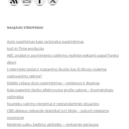
NAUJAUSI STRAIPSNIAI
Auto supirkimas kaip racionalus pasirinkimas
Just-in-Time evoliucija
ABC analizė ir asortimento valdymo realybė veikianti pagal Pareto
dėsnį
Lyderystės testai ir matavimo iliuzija: kas iš tikrųjų nulemia
vadovavimo sėkmę?
Didelis vidaus durų pasirinkimas – rankenos ir dizainas
Kaip pagerinti darbo efektyvumą grožio salone – Kosmetologų
vežimėliai
Nuotekų valymo įrengimai ir nestandartinės situacijos
CBD aliejaus nebandę skeptikai turi tikslą – sukurti neigiamą
nuomonę
Medinės vaikų žaidimo aikštelės – renkamės geriausią