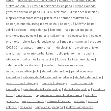
elektrikas vilnius
|
kroviniu pervezimas klaipeda
|
tralas klaipeda
|
griovimo darbai klaipeda
|
siukliu isvezimas
|
klinkerines trinkeles
|
biopreparatai nuotekoms
|
prieziuros priemone starwax 637
|
bakterijos nuoteku irenginiams kaina
|
bakteriju STARWAX kaina
|
valiklis pelesiui
|
stogo danga
|
klinkeris
|
kaip panaikinti pelesi
|
priemone nuo pelesio
|
pelesio naikinimas
|
pelėsių valiklis
|
pelesio
priemone
|
elektrikas klaipedoje kaina
|
mediniai nameliai
|
orapute
JDK S 60
|
oraputes membranos
|
indu ploviklis
|
pavojingu atlieku
tvarkymas
|
griovimo darbai kaina
|
geliu pristatymas
|
apatinis
trikotazas
|
bakterijos kanalizacijai
|
kosmetika internetu pigiau
|
valentino dienos dovanos
|
apatinis trikotazas moterims
|
bakterijoskanalizacijai.lt
|
darzelis klaipedoje
|
pagalba tėvams
klaipėdoje
|
privatus darželis klaipėdoje gelbėja
|
darželis klaipėdoje
|
pasirinkimas klaipėdoje
|
darželis klaipėdoje
|
privatus darželis
klaipėdoje
|
privatus darželis klaipėdoje
|
darželis klaipėdoje
|
vandens
filtrai
|
nuo pelesio
|
pigiausias automobilio draudimas
|
populiari
paslauga
|
kaip sutrumpinti
|
iššūkiai kelionėje
|
vežame
|
vežami
keleiviai
|
kas veža
|
taisyklės ir pareigos
|
ieškote kas parvežtų
|