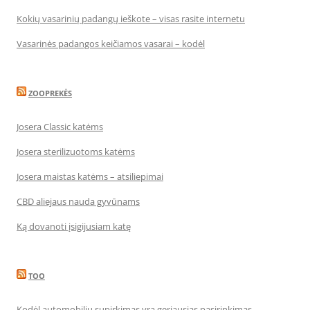
Kokių vasarinių padangų ieškote – visas rasite internetu
Vasarinės padangos keičiamos vasarai – kodėl
ZOOPREKĖS
Josera Classic katėms
Josera sterilizuotoms katėms
Josera maistas katėms – atsiliepimai
CBD aliejaus nauda gyvūnams
Ką dovanoti įsigijusiam katę
TOO
Kodėl automobilių supirkimas yra geriausias pasirinkimas