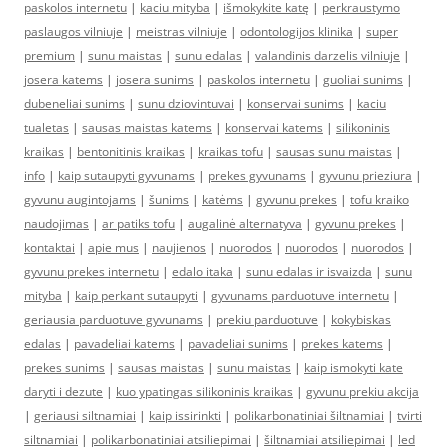
paskolos internetu
|
kaciu mityba
|
išmokykite katę
|
perkraustymo
paslaugos vilniuje
|
meistras vilniuje
|
odontologijos klinika
|
super
premium
|
sunu maistas
|
sunu edalas
|
valandinis darzelis vilniuje
|
josera katems
|
josera sunims
|
paskolos internetu
|
guoliai sunims
|
dubeneliai sunims
|
sunu dziovintuvai
|
konservai sunims
|
kaciu
tualetas
|
sausas maistas katems
|
konservai katems
|
silikoninis
kraikas
|
bentonitinis kraikas
|
kraikas tofu
|
sausas sunu maistas
|
info
|
kaip sutaupyti gyvunams
|
prekes gyvunams
|
gyvunu prieziura
|
gyvunu augintojams
|
šunims
|
katėms
|
gyvunu prekes
|
tofu kraiko
naudojimas
|
ar patiks tofu
|
augalinė alternatyva
|
gyvunu prekes
|
kontaktai
|
apie mus
|
naujienos
|
nuorodos
|
nuorodos
|
nuorodos
|
gyvunu prekes internetu
|
edalo itaka
|
sunu edalas ir isvaizda
|
sunu
mityba
|
kaip perkant sutaupyti
|
gyvunams parduotuve internetu
|
geriausia parduotuve gyvunams
|
prekiu parduotuve
|
kokybiskas
edalas
|
pavadeliai katems
|
pavadeliai sunims
|
prekes katems
|
prekes sunims
|
sausas maistas
|
sunu maistas
|
kaip ismokyti kate
daryti i dezute
|
kuo ypatingas silikoninis kraikas
|
gyvunu prekiu akcija
|
geriausi siltnamiai
|
kaip issirinkti
|
polikarbonatiniai šiltnamiai
|
tvirti
siltnamiai
|
polikarbonatiniai atsiliepimai
|
šiltnamiai atsiliepimai
|
led