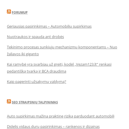
FORUMUP
Geriausias pasirinkimas – Automobilių supirkimas
Nuotraukos ir spauda ant drobės
Tekinimo procesas sunkiųjų mechanizmų komponentams – Nuo
žaliavos iki giganto
Kai ramybė yra svarbiau už greitį, kodėl „Vezam123.lt“ renkasi
pedantišką tvarką ir BCA draudimą
Kaip pagerinti užsakymų valdymą?
SEO STRAIPSNIŲ TALPINIMAS
Auto supirkimas mažina praktinę riziką parduodant automobilį
Didelis vidaus durų pasirinkimas – rankenos ir dizainas