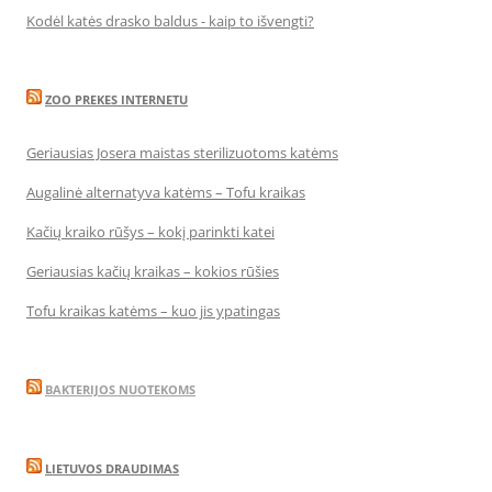
Kodėl katės drasko baldus - kaip to išvengti?
ZOO PREKES INTERNETU
Geriausias Josera maistas sterilizuotoms katėms
Augalinė alternatyva katėms – Tofu kraikas
Kačių kraiko rūšys – kokį parinkti katei
Geriausias kačių kraikas – kokios rūšies
Tofu kraikas katėms – kuo jis ypatingas
BAKTERIJOS NUOTEKOMS
LIETUVOS DRAUDIMAS