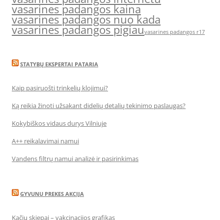
vasarines padangos kaina
vasarines padangos nuo kada
vasarines padangos pigiau
vasarines padangos r17
STATYBŲ EKSPERTAI PATARIA
Kaip pasiruošti trinkelių klojimui?
Ką reikia žinoti užsakant didelių detalių tekinimo paslaugas?
Kokybiškos vidaus durys Vilniuje
A++ reikalavimai namui
Vandens filtrų namui analizė ir pasirinkimas
GYVUNU PREKES AKCIJA
Kačių skiepai – vakcinacijos grafikas