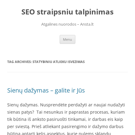
Skip
to
SEO straipsniu talpinimas
content
Atgalines nuorodos – Ansta.lt
Menu
TAG ARCHIVES:
STATYBINIU ATLIEKU ISVEZIMAS
Sienų dažymas – galite ir Jūs
Sienų dažymas. Nusprendėte perdažyti ar naujai nudažyti
sienas patys? Tai nesunkus ir paprastas procesas, kuriam
tik būtina iš anksto pasiruošti tinkamai, ir darbas eis kaip
per sviestą. Prieš atliekant pasirengimo ir dažymo darbus
būtina aptarti kelis aspektus, kurie nulems sklandų