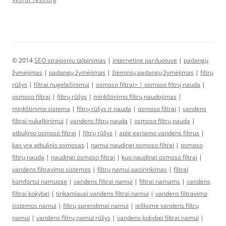
© 2014
SEO straipsniu talpinimas
|
internetine parduotuve
|
padangų
žymėjimas
|
padangų žymėjimas
|
žieminių padangų žymėjimas
|
filtrų
rūšys
|
filtrai nugeležinimui
|
osmoso filtrai> |
osmoso filtrų nauda
|
osmoso filtrai
|
filtrų rūšys
|
minkštinimo filtrų naudojimas
|
minkštinimo sistema
|
filtrų rūšys ir nauda
|
osmoso filtrai
|
vandens
filtrai nukalkinimui
|
vandens filtrų nauda
|
osmoso filtrų nauda
|
atbulinio osmoso filtrai
|
filtrų rūšys
|
apie geriamo vandens filtrus
|
kas yra atbulinis osmosas
|
namui naudingi osmoso filtrai
|
osmoso
filtrų nauda
|
naudingi osmoso filtrai
|
kuo naudingi osmoso filtrai
|
vandens filtravimo sistemos
|
filtrų namui pasirinkimas
|
filtrai
komfortui namuose
|
vandens filtrai namui
|
filtrai namams
|
vandens
filtrai kokybei
|
tinkamiausi vandens filtrai namui
|
vandens filtravimo
sistemos namui
|
filtrų sprendimai namui
|
ieškome vandens filtrų
namui
|
vandens filtrų namui rūšys
|
vandens kokybei filtrai namui
|