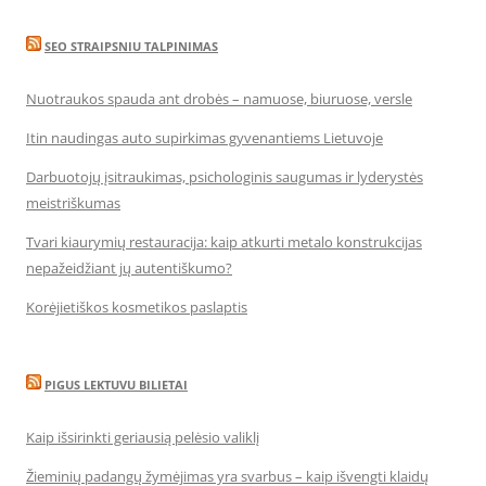
SEO STRAIPSNIU TALPINIMAS
Nuotraukos spauda ant drobės – namuose, biuruose, versle
Itin naudingas auto supirkimas gyvenantiems Lietuvoje
Darbuotojų įsitraukimas, psichologinis saugumas ir lyderystės
meistriškumas
Tvari kiaurymių restauracija: kaip atkurti metalo konstrukcijas
nepažeidžiant jų autentiškumo?
Korėjietiškos kosmetikos paslaptis
PIGUS LEKTUVU BILIETAI
Kaip išsirinkti geriausią pelėsio valiklį
Žieminių padangų žymėjimas yra svarbus – kaip išvengti klaidų