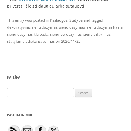
priversti išleisti daugiau arba sutaupyti.
This entry was posted in
Paslaugos
,
Statyba
and tagged
dekoratyvinis sienu dazymas
,
sienu dazymas
,
sienu dazymas kaina
,
sienu dazymas klaipeda
,
sienu perdazymas
,
sienu slifavimas
,
statybiniu atlieku isvezimas
on
2020/11/22
.
PAIEŠKA
Search
for:
PASIDALINIMUI