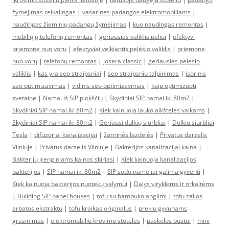
žymėjimas reikalingas
|
vasarinės padangos elektromobiliams
|
naudingas žieminių padangų žymėjimas
|
kuo naudingas remontas
|
mobiliųjų telefonų remontas
|
geriausias valiklis peliui
|
efektyvi
priemone nuo voru
|
efektyviai veikiantis pelėsio valiklis
|
priemonė
nuo vorų
|
telefonų remontas
|
josera classic
|
geriausias pelesio
valiklis
|
kas yra seo straipsniai
|
seo straipsniu talpinimas
|
isorinis
seo optimizavimas
|
vidinis seo optimizavimas
|
kaip optimizuoti
svetaine
|
Namai iš SIP plokščių
|
Skydiniai SIP namai iki 80m2
|
Skydiniai SIP namai iki 80m2
|
Kiek kainuoja lauko aikštelės vaikams
|
Skydiniai SIP namai iki 80m2
|
Geriausi dulkių siurbliai
|
Dulkiu siurbliai
Tesla
|
difuzoriai kanalizacijai
|
žarninės lazdelės
|
Privatus darzelis
Vilniuje
|
Privatus darzelis Vilniuje
|
Bakterijos kanalizacijai kaina
|
Bakterijų įrenginiams kainos skiriasi
|
Kiek kainuoja kanalizacijos
bakterijos
|
SIP namai iki 80m2
|
SIP sodo nameliai galima gyventi
|
Kiek kainuoja bakterijos nuotekų valymui
|
Dalys viryklėms ir orkaitėms
|
Building SIP panel houses
|
tofu su bambuko anglimi
|
tofu zalios
arbatos ekstraktu
|
tofu kraikas originalus
|
prekiu gyvunams
grazinimas
|
elektromobiliu krovimo stoteles
|
paskolos bustui
|
mini