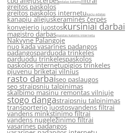
cbd aliejus
cerpes
filtrai
edalas katems
greitos paskolos
greitos paskolos internetu
kaciu edalas
kanapiu aliejus
keraminės čerpės
kursiniai darbai
konvejerio juostos
magistro darbas
maistas katems internetu
Nakvyne Palangoje
nuo kada vasarines padangos
padangos
parduoda trinkeles
parduodu trinkeles
paskolos
paskolos internetu
pigios trinkeles
pjuvenu briketai vilnius
rasto darbai
seo paslaugos
seo straipsniu talpinimas
skalbimo masinu remontas vilniuje
stogo danga
straipsniu talpinimas
transporterio juostos
vandens filtrai
vandens minkstinimo filtrai
vandens nugeležinimo filtrai
vasarines padangos
vasarines padangos internetu