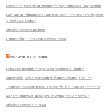
Deimantinė juostelė su skirtingų formų deimantais – kaip derinti
Dažniausiai užduodamas klausimas: ant kurios rankos nešiojamas
sužadėtuvių žiedas?
Atbulinio osmoso paskirtis
Osmoso filtrų – atbulinio osmoso nauda
PATALPINSIM STRAIPSNIUS
Geriausias pasirinkimas yra auto supirkimas – kodėl?
Automobilių supirkimas padeda išspręsti finansų trūkumą
Tekinimo paslaugos ir realūs pavyzdžiai iš sunkiosios pramonės
Kaip transformuoti užsakymų valdymą per 12 mėnesių?
Atbulinis osmosas ir nauda