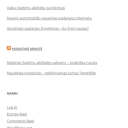
Vaikų žaidimo aikštelių surinkimas
Naujos automobilių vasarinės padangos internetu
Goodyear padangų žymėjimas – ką žymi naujas?
PASKUTINĖ MINUTĖ
Medinės žaidimų aikštelės vaikams – praktiška nauda
Naudinga investicija – nekilnojamas turtas Tenerifėje
NAMAI
Log in
Entries feed
Comments feed
WordPress.org