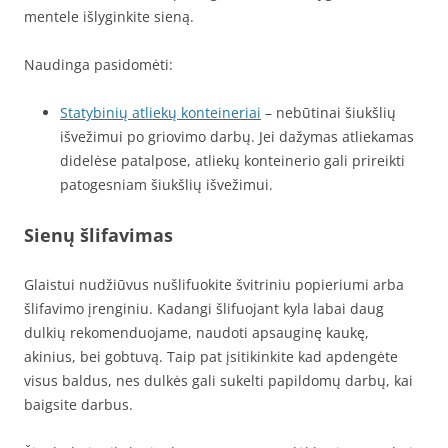
mentele išlyginkite sieną.
Naudinga pasidomėti:
Statybinių atliekų konteineriai
– nebūtinai šiukšlių
išvežimui po griovimo darbų. Jei dažymas atliekamas
didelėse patalpose, atliekų konteinerio gali prireikti
patogesniam šiukšlių išvežimui.
Sienų šlifavimas
Glaistui nudžiūvus nušlifuokite švitriniu popieriumi arba
šlifavimo įrenginiu. Kadangi šlifuojant kyla labai daug
dulkių rekomenduojame, naudoti apsauginę kaukę,
akinius, bei gobtuvą. Taip pat įsitikinkite kad apdengėte
visus baldus, nes dulkės gali sukelti papildomų darbų, kai
baigsite darbus.