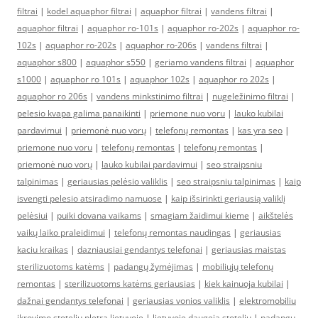
filtrai
|
kodel aquaphor filtrai
|
aquaphor filtrai
|
vandens filtrai
|
aquaphor filtrai
|
aquaphor ro-101s
|
aquaphor ro-202s
|
aquaphor ro-
102s
|
aquaphor ro-202s
|
aquaphor ro-206s
|
vandens filtrai
|
aquaphor s800
|
aquaphor s550
|
geriamo vandens filtrai
|
aquaphor
s1000
|
aquaphor ro 101s
|
aquaphor 102s
|
aquaphor ro 202s
|
aquaphor ro 206s
|
vandens minkstinimo filtrai
|
nugeležinimo filtrai
|
pelesio kvapa galima panaikinti
|
priemone nuo voru
|
lauko kubilai
pardavimui
|
priemonė nuo vorų
|
telefonų remontas
|
kas yra seo
|
priemone nuo voru
|
telefonų remontas
|
telefonų remontas
|
priemonė nuo vorų
|
lauko kubilai pardavimui
|
seo straipsniu
talpinimas
|
geriausias pelėsio valiklis
|
seo straipsniu talpinimas
|
kaip
isvengti pelesio atsiradimo namuose
|
kaip išsirinkti geriausią valiklį
pelėsiui
|
puiki dovana vaikams
|
smagiam žaidimui kieme
|
aikštelės
vaikų laiko praleidimui
|
telefonų remontas naudingas
|
geriausias
kaciu kraikas
|
dazniausiai gendantys telefonai
|
geriausias maistas
sterilizuotoms katėms
|
padangų žymėjimas
|
mobiliųjų telefonų
remontas
|
sterilizuotoms katėms geriausias
|
kiek kainuoja kubilai
|
dažnai gendantys telefonai
|
geriausias vonios valiklis
|
elektromobiliu
ikrovimo stoteliu pletra lietuvoje
|
lietuvoje daugeja stoteliu
|
padangų