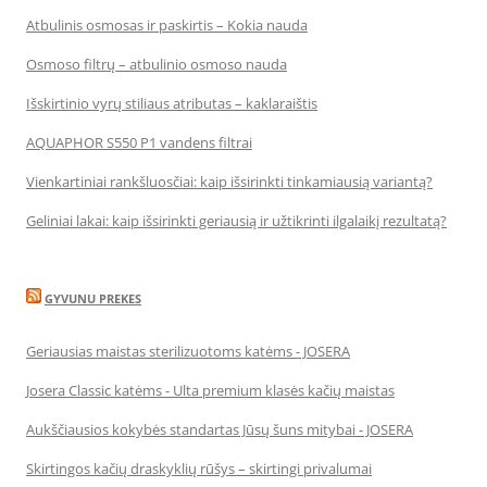
Atbulinis osmosas ir paskirtis – Kokia nauda
Osmoso filtrų – atbulinio osmoso nauda
Išskirtinio vyrų stiliaus atributas – kaklaraištis
AQUAPHOR S550 P1 vandens filtrai
Vienkartiniai rankšluosčiai: kaip išsirinkti tinkamiausią variantą?
Geliniai lakai: kaip išsirinkti geriausią ir užtikrinti ilgalaikį rezultatą?
GYVUNU PREKES
Geriausias maistas sterilizuotoms katėms - JOSERA
Josera Classic katėms - Ulta premium klasės kačių maistas
Aukščiausios kokybės standartas Jūsų šuns mitybai - JOSERA
Skirtingos kačių draskyklių rūšys – skirtingi privalumai