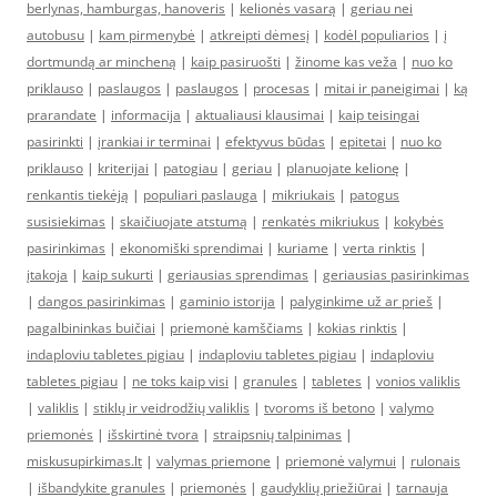
berlynas, hamburgas, hanoveris
|
kelionės vasarą
|
geriau nei
autobusu
|
kam pirmenybė
|
atkreipti dėmesį
|
kodėl populiarios
|
į
dortmundą ar mincheną
|
kaip pasiruošti
|
žinome kas veža
|
nuo ko
priklauso
|
paslaugos
|
paslaugos
|
procesas
|
mitai ir paneigimai
|
ką
prarandate
|
informacija
|
aktualiausi klausimai
|
kaip teisingai
pasirinkti
|
įrankiai ir terminai
|
efektyvus būdas
|
epitetai
|
nuo ko
priklauso
|
kriterijai
|
patogiau
|
geriau
|
planuojate kelionę
|
renkantis tiekėją
|
populiari paslauga
|
mikriukais
|
patogus
susisiekimas
|
skaičiuojate atstumą
|
renkatės mikriukus
|
kokybės
pasirinkimas
|
ekonomiški sprendimai
|
kuriame
|
verta rinktis
|
įtakoja
|
kaip sukurti
|
geriausias sprendimas
|
geriausias pasirinkimas
|
dangos pasirinkimas
|
gaminio istorija
|
palyginkime už ar prieš
|
pagalbininkas buičiai
|
priemonė kamščiams
|
kokias rinktis
|
indaploviu tabletes pigiau
|
indaploviu tabletes pigiau
|
indaploviu
tabletes pigiau
|
ne toks kaip visi
|
granules
|
tabletes
|
vonios valiklis
|
valiklis
|
stiklų ir veidrodžių valiklis
|
tvoroms iš betono
|
valymo
priemonės
|
išskirtinė tvora
|
straipsnių talpinimas
|
miskusupirkimas.lt
|
valymas priemone
|
priemonė valymui
|
rulonais
|
išbandykite granules
|
priemonės
|
gaudyklių priežiūrai
|
tarnauja