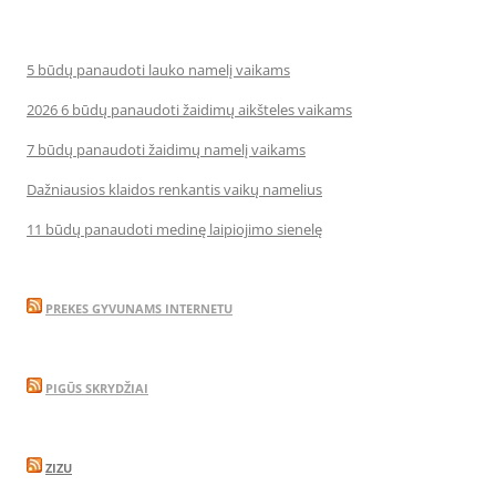
5 būdų panaudoti lauko namelį vaikams
2026 6 būdų panaudoti žaidimų aikšteles vaikams
7 būdų panaudoti žaidimų namelį vaikams
Dažniausios klaidos renkantis vaikų namelius
11 būdų panaudoti medinę laipiojimo sienelę
PREKES GYVUNAMS INTERNETU
PIGŪS SKRYDŽIAI
ZIZU