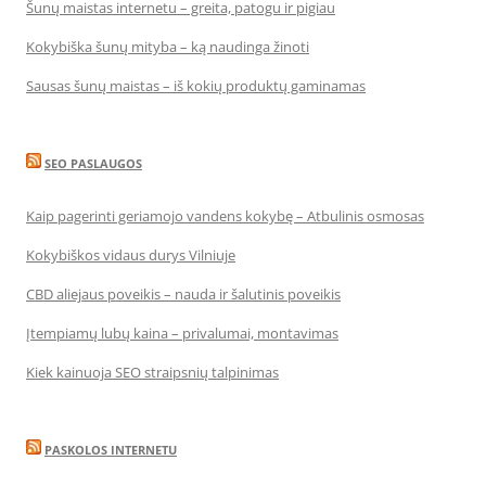
Šunų maistas internetu – greita, patogu ir pigiau
Kokybiška šunų mityba – ką naudinga žinoti
Sausas šunų maistas – iš kokių produktų gaminamas
SEO PASLAUGOS
Kaip pagerinti geriamojo vandens kokybę – Atbulinis osmosas
Kokybiškos vidaus durys Vilniuje
CBD aliejaus poveikis – nauda ir šalutinis poveikis
Įtempiamų lubų kaina – privalumai, montavimas
Kiek kainuoja SEO straipsnių talpinimas
PASKOLOS INTERNETU