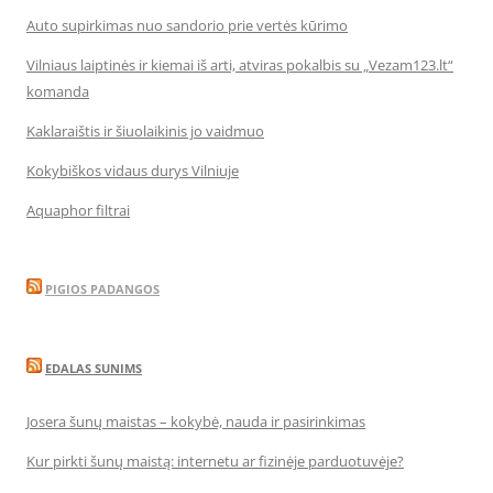
Auto supirkimas nuo sandorio prie vertės kūrimo
Vilniaus laiptinės ir kiemai iš arti, atviras pokalbis su „Vezam123.lt“
komanda
Kaklaraištis ir šiuolaikinis jo vaidmuo
Kokybiškos vidaus durys Vilniuje
Aquaphor filtrai
PIGIOS PADANGOS
EDALAS SUNIMS
Josera šunų maistas – kokybė, nauda ir pasirinkimas
Kur pirkti šunų maistą: internetu ar fizinėje parduotuvėje?