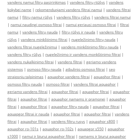
vandens namui filtrų pasirinkimas
|
vandens filtrų rtūšys
|
vandens
kokybei name
|
rekomenduojami vandens filtrai namui
|
vandens filtrai
namui
|
filtrų namui rūšys
|
vandens filtrų rūšys
|
vandens filtrai namui
|
namui naudingi osmoso filtrai
|
namui geriausi osmoso filtrai
|
filtrai
namui
|
vandens filtrų nauda
|
filtrų rūšys ir nauda
|
vandens filtrų
rūšys
|
vandens minkštinimo filtrai
|
nugeležinimo filtrų nauda
|
vandens filtrai nugeležinimui
|
vandens minkštinimo filtrų nauda
|
vandens filtrų rūšys
|
nugeležinimo ir vandens monkštinimo filtrai
|
vandens nukalkinimo filtrai
|
vandens filtrai
|
geriamo vandens
sistemos
|
osmoso filtrų nauda
|
atbulinio osmoso filtrai
|
seo
straipsniu talpinimas
|
aquaphor vandens filtrai
|
aquaphor filtrai
|
osmoso filtrų nauda
|
osmoso filtrai
|
vandens filtrai aquaphor
|
geriamo vandens filtrai
|
aquaphor filtrai
|
aquaphor filtrai
|
aquaphor
filtrai
|
aquaphor filtrai
|
aquaphor namams ir pramonei
|
aquaphor
filtrai
|
aquaphor filtrai
|
aquaphor filtrų nauda
|
aquaphor filtrai
|
aquapgor filtrai ir nauda
|
aquaphor filtrai
|
aquaphor filtrai
|
vandens
filtrai
|
aquaphor filtrai
|
vandens filtru rusys
|
aquaphor s800
|
aquaphor ro-101s
|
aquaphor ro-102s
|
aquapgor s550
|
aquaphor
s1000
|
namui ir biurui aquaphor filtrai
|
namams ir biurui aquaphor