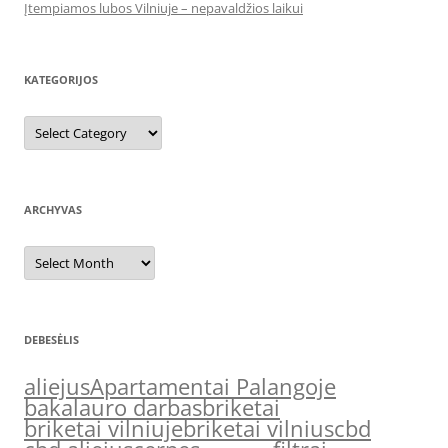
Įtempiamos lubos Vilniuje – nepavaldžios laikui
KATEGORIJOS
Kategorijos
ARCHYVAS
Archyvas
DEBESĖLIS
aliejus
Apartamentai Palangoje
bakalauro darbas
briketai
briketai vilniuje
briketai vilnius
cbd