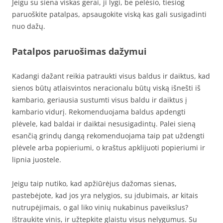
Jeigu su siena viskas gerai, ji lygi, be pelėsio, tiesiog
paruoškite patalpas, apsaugokite viską kas gali susigadinti
nuo dažų.
Patalpos paruošimas dažymui
Kadangi dažant reikia patraukti visus baldus ir daiktus, kad
sienos būtų atlaisvintos neracionalu būtų viską išnešti iš
kambario, geriausia sustumti visus baldu ir daiktus į
kambario vidurį. Rekomenduojama baldus apdengti
plėvele, kad baldai ir daiktai nesusigadintų. Palei sieną
esančią grindų dangą rekomenduojama taip pat uždengti
plėvele arba popieriumi, o kraštus apklijuoti popieriumi ir
lipnia juostele.
Jeigu taip nutiko, kad apžiūrėjus dažomas sienas,
pastebėjote, kad jos yra nelygios, su įdubimais, ar kitais
nutrupėjimais, o gal liko vinių nukabinus paveikslus?
Ištraukite vinis, ir užtepkite glaistu visus nelygumus. Su