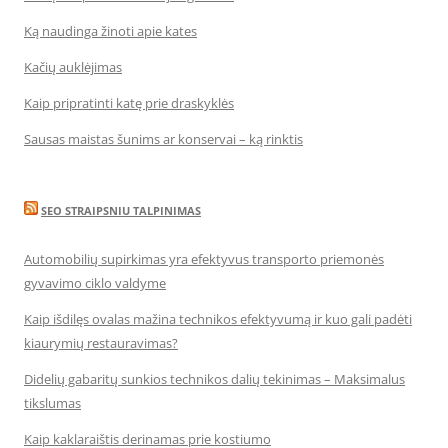
Ką naudinga žinoti apie kates
Kačių auklėjimas
Kaip pripratinti katę prie draskyklės
Sausas maistas šunims ar konservai – ką rinktis
SEO STRAIPSNIU TALPINIMAS
Automobilių supirkimas yra efektyvus transporto priemonės
gyvavimo ciklo valdyme
Kaip išdilęs ovalas mažina technikos efektyvumą ir kuo gali padėti
kiaurymių restauravimas?
Didelių gabaritų sunkios technikos dalių tekinimas – Maksimalus
tikslumas
Kaip kaklaraištis derinamas prie kostiumo