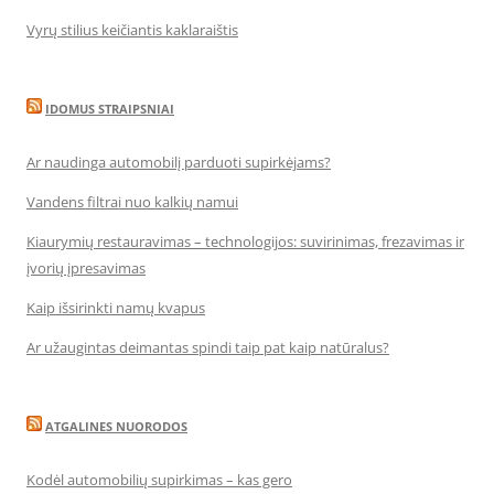
Vyrų stilius keičiantis kaklaraištis
IDOMUS STRAIPSNIAI
Ar naudinga automobilį parduoti supirkėjams?
Vandens filtrai nuo kalkių namui
Kiaurymių restauravimas – technologijos: suvirinimas, frezavimas ir
įvorių įpresavimas
Kaip išsirinkti namų kvapus
Ar užaugintas deimantas spindi taip pat kaip natūralus?
ATGALINES NUORODOS
Kodėl automobilių supirkimas – kas gero