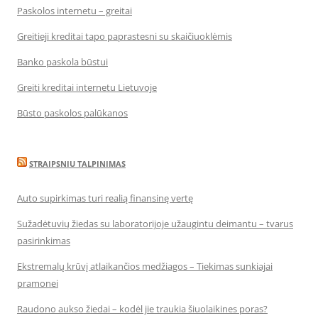
Paskolos internetu – greitai
Greitieji kreditai tapo paprastesni su skaičiuoklėmis
Banko paskola būstui
Greiti kreditai internetu Lietuvoje
Būsto paskolos palūkanos
STRAIPSNIU TALPINIMAS
Auto supirkimas turi realią finansinę vertę
Sužadėtuvių žiedas su laboratorijoje užaugintu deimantu – tvarus
pasirinkimas
Ekstremalų krūvį atlaikančios medžiagos – Tiekimas sunkiajai
pramonei
Raudono aukso žiedai – kodėl jie traukia šiuolaikines poras?