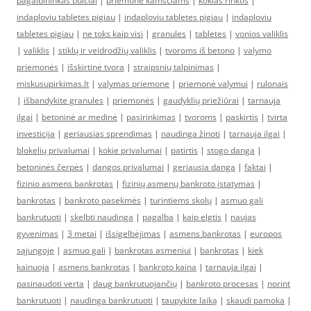
pagalbininkas buičiai
|
priemonė kamščiams
|
kokias rinktis
|
indaploviu tabletes pigiau
|
indaploviu tabletes pigiau
|
indaploviu
tabletes pigiau
|
ne toks kaip visi
|
granules
|
tabletes
|
vonios valiklis
|
valiklis
|
stiklų ir veidrodžių valiklis
|
tvoroms iš betono
|
valymo
priemonės
|
išskirtinė tvora
|
straipsnių talpinimas
|
miskusupirkimas.lt
|
valymas priemone
|
priemonė valymui
|
rulonais
|
išbandykite granules
|
priemonės
|
gaudyklių priežiūrai
|
tarnauja
ilgai
|
betoninė ar medinė
|
pasirinkimas
|
tvoroms
|
paskirtis
|
tvirta
investicija
|
geriausias sprendimas
|
naudinga žinoti
|
tarnauja ilgai
|
blokelių privalumai
|
kokie privalumai
|
patirtis
|
stogo danga
|
betoninės čerpės
|
dangos privalumai
|
geriausia danga
|
faktai
|
fizinio asmens bankrotas
|
fizinių asmenų bankroto įstatymas
|
bankrotas
|
bankroto pasekmės
|
turintiems skolų
|
asmuo gali
bankrutuoti
|
skelbti naudinga
|
pagalba
|
kaip elgtis
|
naujas
gyvenimas
|
3 metai
|
išsigelbėjimas
|
asmens bankrotas
|
europos
sąjungoje
|
asmuo gali
|
bankrotas asmeniui
|
bankrotas
|
kiek
kainuoja
|
asmens bankrotas
|
bankroto kaina
|
tarnauja ilgai
|
pasinaudoti verta
|
daug bankrutuojančių
|
bankroto procesas
|
norint
bankrutuoti
|
naudinga bankrutuoti
|
taupykite laiką
|
skaudi pamoka
|