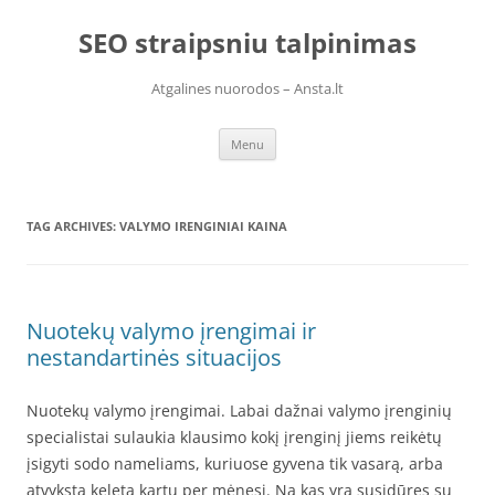
Skip
to
SEO straipsniu talpinimas
content
Atgalines nuorodos – Ansta.lt
Menu
TAG ARCHIVES:
VALYMO IRENGINIAI KAINA
Nuotekų valymo įrengimai ir
nestandartinės situacijos
Nuotekų valymo įrengimai.
Labai dažnai valymo įrenginių
specialistai sulaukia klausimo kokį įrenginį jiems reikėtų
įsigyti sodo nameliams, kuriuose gyvena tik vasarą, arba
atvyksta keletą kartų per mėnesį. Na kas yra susidūręs su