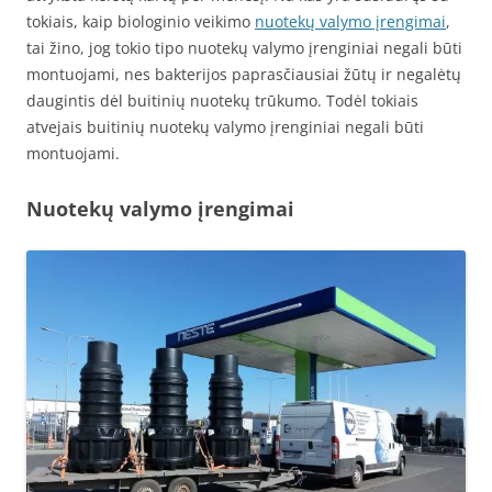
tokiais, kaip biologinio veikimo
nuotekų valymo įrengimai
,
tai žino, jog tokio tipo nuotekų valymo įrengi
niai
negali būti
montuojami, nes bakterijos paprasčiausiai žūtų ir negalėtų
daugintis dėl buitinių nuotekų trūkumo. Todėl tokiais
atvejais buitinių nuotekų valymo įrengi
niai
negali būti
montuojami.
Nuotekų valymo įrengimai