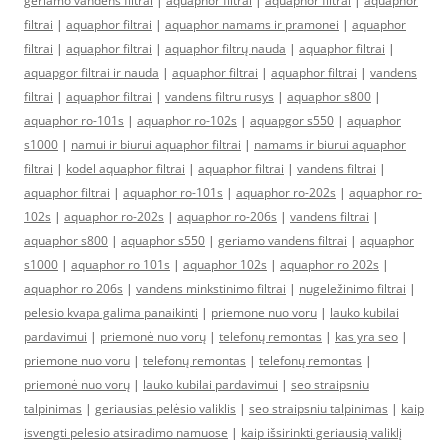
geriamo vandens filtrai
|
aquaphor filtrai
|
aquaphor filtrai
|
aquaphor
filtrai
|
aquaphor filtrai
|
aquaphor namams ir pramonei
|
aquaphor
filtrai
|
aquaphor filtrai
|
aquaphor filtrų nauda
|
aquaphor filtrai
|
aquapgor filtrai ir nauda
|
aquaphor filtrai
|
aquaphor filtrai
|
vandens
filtrai
|
aquaphor filtrai
|
vandens filtru rusys
|
aquaphor s800
|
aquaphor ro-101s
|
aquaphor ro-102s
|
aquapgor s550
|
aquaphor
s1000
|
namui ir biurui aquaphor filtrai
|
namams ir biurui aquaphor
filtrai
|
kodel aquaphor filtrai
|
aquaphor filtrai
|
vandens filtrai
|
aquaphor filtrai
|
aquaphor ro-101s
|
aquaphor ro-202s
|
aquaphor ro-
102s
|
aquaphor ro-202s
|
aquaphor ro-206s
|
vandens filtrai
|
aquaphor s800
|
aquaphor s550
|
geriamo vandens filtrai
|
aquaphor
s1000
|
aquaphor ro 101s
|
aquaphor 102s
|
aquaphor ro 202s
|
aquaphor ro 206s
|
vandens minkstinimo filtrai
|
nugeležinimo filtrai
|
pelesio kvapa galima panaikinti
|
priemone nuo voru
|
lauko kubilai
pardavimui
|
priemonė nuo vorų
|
telefonų remontas
|
kas yra seo
|
priemone nuo voru
|
telefonų remontas
|
telefonų remontas
|
priemonė nuo vorų
|
lauko kubilai pardavimui
|
seo straipsniu
talpinimas
|
geriausias pelėsio valiklis
|
seo straipsniu talpinimas
|
kaip
isvengti pelesio atsiradimo namuose
|
kaip išsirinkti geriausią valiklį