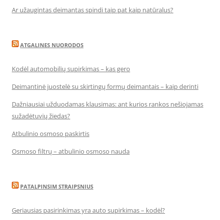
Ar užaugintas deimantas spindi taip pat kaip natūralus?
ATGALINES NUORODOS
Kodėl automobilių supirkimas – kas gero
Deimantinė juostelė su skirtingų formų deimantais – kaip derinti
Dažniausiai užduodamas klausimas: ant kurios rankos nešiojamas
sužadėtuvių žiedas?
Atbulinio osmoso paskirtis
Osmoso filtrų – atbulinio osmoso nauda
PATALPINSIM STRAIPSNIUS
Geriausias pasirinkimas yra auto supirkimas – kodėl?