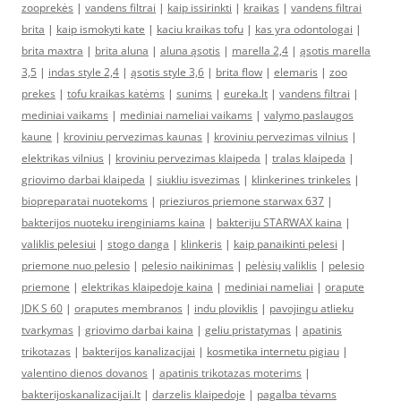
zooprekės
|
vandens filtrai
|
kaip issirinkti
|
kraikas
|
vandens filtrai
brita
|
kaip ismokyti kate
|
kaciu kraikas tofu
|
kas yra odontologai
|
brita maxtra
|
brita aluna
|
aluna ąsotis
|
marella 2,4
|
ąsotis marella
3,5
|
indas style 2,4
|
ąsotis style 3,6
|
brita flow
|
elemaris
|
zoo
prekes
|
tofu kraikas katėms
|
sunims
|
eureka.lt
|
vandens filtrai
|
mediniai vaikams
|
mediniai nameliai vaikams
|
valymo paslaugos
kaune
|
kroviniu pervezimas kaunas
|
kroviniu pervezimas vilnius
|
elektrikas vilnius
|
kroviniu pervezimas klaipeda
|
tralas klaipeda
|
griovimo darbai klaipeda
|
siukliu isvezimas
|
klinkerines trinkeles
|
biopreparatai nuotekoms
|
prieziuros priemone starwax 637
|
bakterijos nuoteku irenginiams kaina
|
bakteriju STARWAX kaina
|
valiklis pelesiui
|
stogo danga
|
klinkeris
|
kaip panaikinti pelesi
|
priemone nuo pelesio
|
pelesio naikinimas
|
pelėsių valiklis
|
pelesio
priemone
|
elektrikas klaipedoje kaina
|
mediniai nameliai
|
orapute
JDK S 60
|
oraputes membranos
|
indu ploviklis
|
pavojingu atlieku
tvarkymas
|
griovimo darbai kaina
|
geliu pristatymas
|
apatinis
trikotazas
|
bakterijos kanalizacijai
|
kosmetika internetu pigiau
|
valentino dienos dovanos
|
apatinis trikotazas moterims
|
bakterijoskanalizacijai.lt
|
darzelis klaipedoje
|
pagalba tėvams