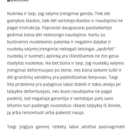
Nutinka ir taip, jog valymo įrengimai genda. Tiek dėl
gamybos klaidos, tiek dėl vartotojo klaidos ir naudojimo ne
pagal instrukciją. Paprastai daugiausiai pasitaikantys
gedimai būna dėl neteisingo naudojimo. Kartu su
buitinėmis nuotekomis patenka ir negalimi dalykai ir
nuotekų valymo įrengi
niai
nebegali teisingai „apdirbti“
nuotekų ir tuomet į aplinką yra išleidžiamos ne itin gerai
išvalytos nuotekos. Na bet būna ir taip, jog nuotekų valymo
įrengi
niai
deformuojasi po žeme, nes būna laikomi tušti ir
dėl gruntinių vandenų yra pažeidžiamas korpusas. Taigi
šita problema yra palyginus labai didelė ir tokiu atveju jei
talpykla deformuojasi, nes buvo naudojama ne pagal
paskirtį, tad negalioja garantija ir vartotojas pats savo
lėšomis turi padengti nuostolius: iškasti talpyklą iš žemės,
ją arba remontuoti arba pakeisti nauja.
Taigi įsigijus gaminį reikėtų labai atidžiai pasinagrinėti