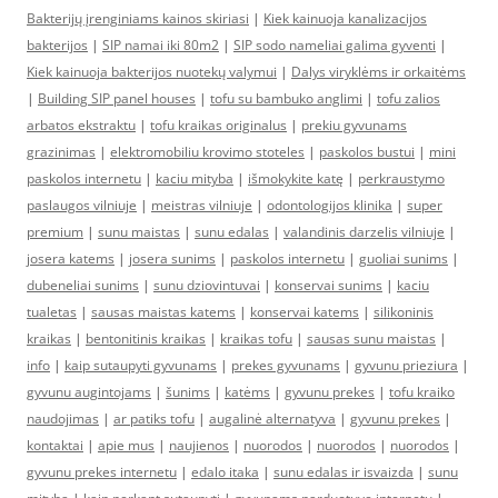
Bakterijų įrenginiams kainos skiriasi
|
Kiek kainuoja kanalizacijos
bakterijos
|
SIP namai iki 80m2
|
SIP sodo nameliai galima gyventi
|
Kiek kainuoja bakterijos nuotekų valymui
|
Dalys viryklėms ir orkaitėms
|
Building SIP panel houses
|
tofu su bambuko anglimi
|
tofu zalios
arbatos ekstraktu
|
tofu kraikas originalus
|
prekiu gyvunams
grazinimas
|
elektromobiliu krovimo stoteles
|
paskolos bustui
|
mini
paskolos internetu
|
kaciu mityba
|
išmokykite katę
|
perkraustymo
paslaugos vilniuje
|
meistras vilniuje
|
odontologijos klinika
|
super
premium
|
sunu maistas
|
sunu edalas
|
valandinis darzelis vilniuje
|
josera katems
|
josera sunims
|
paskolos internetu
|
guoliai sunims
|
dubeneliai sunims
|
sunu dziovintuvai
|
konservai sunims
|
kaciu
tualetas
|
sausas maistas katems
|
konservai katems
|
silikoninis
kraikas
|
bentonitinis kraikas
|
kraikas tofu
|
sausas sunu maistas
|
info
|
kaip sutaupyti gyvunams
|
prekes gyvunams
|
gyvunu prieziura
|
gyvunu augintojams
|
šunims
|
katėms
|
gyvunu prekes
|
tofu kraiko
naudojimas
|
ar patiks tofu
|
augalinė alternatyva
|
gyvunu prekes
|
kontaktai
|
apie mus
|
naujienos
|
nuorodos
|
nuorodos
|
nuorodos
|
gyvunu prekes internetu
|
edalo itaka
|
sunu edalas ir isvaizda
|
sunu