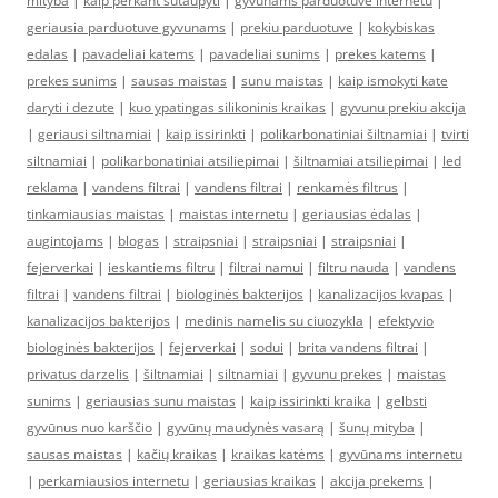
mityba
|
kaip perkant sutaupyti
|
gyvunams parduotuve internetu
|
geriausia parduotuve gyvunams
|
prekiu parduotuve
|
kokybiskas
edalas
|
pavadeliai katems
|
pavadeliai sunims
|
prekes katems
|
prekes sunims
|
sausas maistas
|
sunu maistas
|
kaip ismokyti kate
daryti i dezute
|
kuo ypatingas silikoninis kraikas
|
gyvunu prekiu akcija
|
geriausi siltnamiai
|
kaip issirinkti
|
polikarbonatiniai šiltnamiai
|
tvirti
siltnamiai
|
polikarbonatiniai atsiliepimai
|
šiltnamiai atsiliepimai
|
led
reklama
|
vandens filtrai
|
vandens filtrai
|
renkamės filtrus
|
tinkamiausias maistas
|
maistas internetu
|
geriausias ėdalas
|
augintojams
|
blogas
|
straipsniai
|
straipsniai
|
straipsniai
|
fejerverkai
|
ieskantiems filtru
|
filtrai namui
|
filtru nauda
|
vandens
filtrai
|
vandens filtrai
|
biologinės bakterijos
|
kanalizacijos kvapas
|
kanalizacijos bakterijos
|
medinis namelis su ciuozykla
|
efektyvio
biologinės bakterijos
|
fejerverkai
|
sodui
|
brita vandens filtrai
|
privatus darzelis
|
šiltnamiai
|
siltnamiai
|
gyvunu prekes
|
maistas
sunims
|
geriausias sunu maistas
|
kaip issirinkti kraika
|
gelbsti
gyvūnus nuo karščio
|
gyvūnų maudynės vasarą
|
šunų mityba
|
sausas maistas
|
kačių kraikas
|
kraikas katėms
|
gyvūnams internetu
|
perkamiausios internetu
|
geriausias kraikas
|
akcija prekems
|