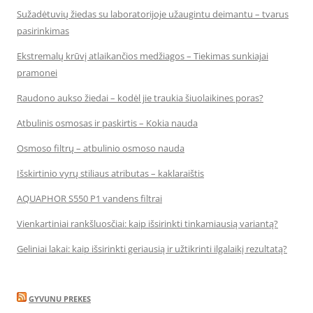
Sužadėtuvių žiedas su laboratorijoje užaugintu deimantu – tvarus
pasirinkimas
Ekstremalų krūvį atlaikančios medžiagos – Tiekimas sunkiajai
pramonei
Raudono aukso žiedai – kodėl jie traukia šiuolaikines poras?
Atbulinis osmosas ir paskirtis – Kokia nauda
Osmoso filtrų – atbulinio osmoso nauda
Išskirtinio vyrų stiliaus atributas – kaklaraištis
AQUAPHOR S550 P1 vandens filtrai
Vienkartiniai rankšluosčiai: kaip išsirinkti tinkamiausią variantą?
Geliniai lakai: kaip išsirinkti geriausią ir užtikrinti ilgalaikį rezultatą?
GYVUNU PREKES