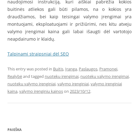
naudojimosi instrukciją, kuri aiškiai pabrėžia kokios
buitinės atliekos gali būti pilamos, na o kokios yra
draudžiamos, bei kaip teisingai valymo įrengimai yra
montuojami, eksploatuojami ir prižiūrimi, nes kitu atveju
valymo įrengimai kaina gali labai išaugti dėl vartotojo
neapdairumo ir klaidų.
Talpinami straipsniai dėl SEO
This entry was posted in
Buitis
,
Įranga
,
Paslaugos
,
Pramonei
,
Realybė
and tagged
nuoteku irengimai
,
nuoteku valymo irengimai
,
nuoteku valymo irenginiai
,
valymo irenginiai
,
valymo irenginiai
kaina
,
valymo irenginiu kainos
on
2023/10/12
.
PAIEŠKA