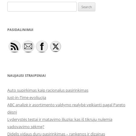
Search
for:
PASIDALINIMUI
NAUJAUSI STRAIPSNIAI
Auto supirkimas kaip racionalus pasirinkimas
Just-in-Time evoliucija
ABC analizė ir asortimento valdymo realybė veikianti pagal Pareto
dėsnį
Lyderystės testai ir matavimo iliuzija: kas iš tikrųjų nulemia
vadovavimo sėkmę?
Didelis vidaus durų pasirinkimas – rankenos ir dizainas