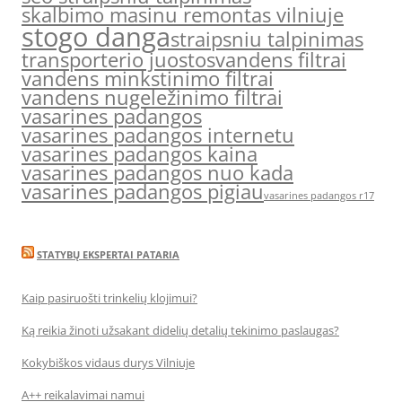
skalbimo masinu remontas vilniuje
stogo danga
straipsniu talpinimas
transporterio juostos
vandens filtrai
vandens minkstinimo filtrai
vandens nugeležinimo filtrai
vasarines padangos
vasarines padangos internetu
vasarines padangos kaina
vasarines padangos nuo kada
vasarines padangos pigiau
vasarines padangos r17
STATYBŲ EKSPERTAI PATARIA
Kaip pasiruošti trinkelių klojimui?
Ką reikia žinoti užsakant didelių detalių tekinimo paslaugas?
Kokybiškos vidaus durys Vilniuje
A++ reikalavimai namui