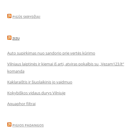
PIGŪS SKRYDŽIAI
ZIZU
Auto supirkimas nuo sandorio prie vertės kūrimo
Vilniaus laiptinės ir kiemai iš arti, atviras pokalbis su „Vezam123.lt“
komanda
Kaklaraištis ir šiuolaikinis jo vaidmuo
Kokybiškos vidaus durys Vilniuje
Aquaphor filtrai
PIGIOS PADANGOS