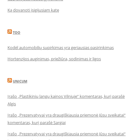
Ką dovanoti įsigijusiam katę
TOO
Kodėl automobilių supirkimas yra geriausias pasirinkimas
Hortenzijos auginimas, priežiūra, sodinimas ir ligos
UNICUM
Įrašo „Plastikinių langų kainos Vilniuje“ komentaras, kurį parašė
Algis
Įrašo „Prezervatyvai yra draugiškiausia priemonė Jūsų sveikatai“
komentaras, kurį parašė Sargiai
Įrašo „Prezervatyvai yra draugiškiausia priemonė Jūsų sveikatai“