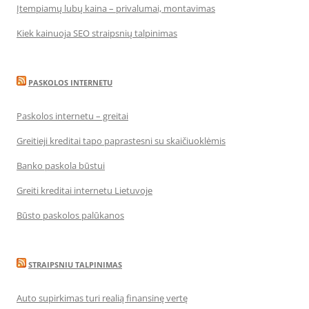
Įtempiamų lubų kaina – privalumai, montavimas
Kiek kainuoja SEO straipsnių talpinimas
PASKOLOS INTERNETU
Paskolos internetu – greitai
Greitieji kreditai tapo paprastesni su skaičiuoklėmis
Banko paskola būstui
Greiti kreditai internetu Lietuvoje
Būsto paskolos palūkanos
STRAIPSNIU TALPINIMAS
Auto supirkimas turi realią finansinę vertę