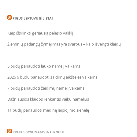
PIGUS LEKTUVU BILIETAI
Kaip išsirinkti geriausią pelėsio valiklį
Žieminių padangų žymėjimas yra svarbus – kaip išvengti klaidų
5 būdų panaudoti lauko namelį vaikams
2026 6 būdų panaudoti žaidimų aikšteles vaikams
7 būdų panaudoti žaidimų namelį vaikams
Dažniausios klaidos renkantis vaikų namelius
11 būdų panaudoti medinę laipiojimo sienelę
PREKES GYVUNAMS INTERNETU