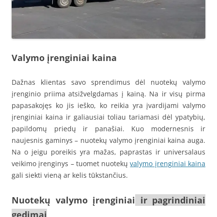
Valymo įrenginiai kaina
Dažnas klientas savo sprendimus dėl nuotekų valymo
įrenginio priima atsižvelgdamas į kainą. Na ir visų pirma
papasakojęs ko jis ieško, ko reikia yra įvardijami valymo
įrenginiai kaina ir galiausiai toliau tariamasi dėl ypatybių,
papildomų priedų ir panašiai. Kuo modernesnis ir
naujesnis gaminys – nuotekų valymo įrenginiai kaina auga.
Na o jeigu poreikis yra mažas, paprastas ir universalaus
veikimo įrenginys – tuomet nuotekų
valymo įrenginiai kaina
gali siekti vieną ar kelis tūkstančius.
Nuotekų valymo įrengi
niai
ir pagrindiniai
gedimai