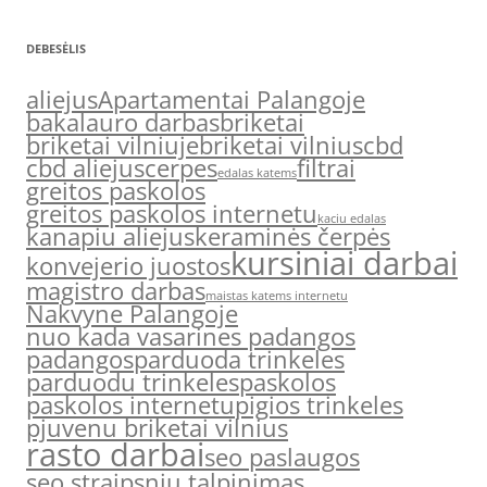
DEBESĖLIS
aliejus
Apartamentai Palangoje
bakalauro darbas
briketai
briketai vilniuje
briketai vilnius
cbd
cbd aliejus
cerpes
filtrai
edalas katems
greitos paskolos
greitos paskolos internetu
kaciu edalas
kanapiu aliejus
keraminės čerpės
kursiniai darbai
konvejerio juostos
magistro darbas
maistas katems internetu
Nakvyne Palangoje
nuo kada vasarines padangos
padangos
parduoda trinkeles
parduodu trinkeles
paskolos
paskolos internetu
pigios trinkeles
pjuvenu briketai vilnius
rasto darbai
seo paslaugos
seo straipsniu talpinimas