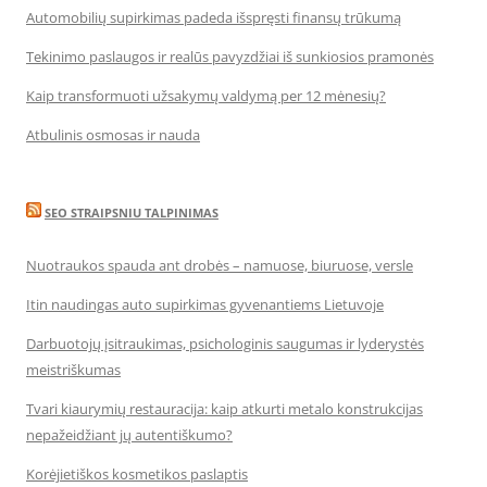
Automobilių supirkimas padeda išspręsti finansų trūkumą
Tekinimo paslaugos ir realūs pavyzdžiai iš sunkiosios pramonės
Kaip transformuoti užsakymų valdymą per 12 mėnesių?
Atbulinis osmosas ir nauda
SEO STRAIPSNIU TALPINIMAS
Nuotraukos spauda ant drobės – namuose, biuruose, versle
Itin naudingas auto supirkimas gyvenantiems Lietuvoje
Darbuotojų įsitraukimas, psichologinis saugumas ir lyderystės
meistriškumas
Tvari kiaurymių restauracija: kaip atkurti metalo konstrukcijas
nepažeidžiant jų autentiškumo?
Korėjietiškos kosmetikos paslaptis