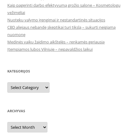
Kaip pagerinti darbo efektyvumą grožio salone – Kosmetologų
vežimėliai
Nuotekų valymo įrengimai ir nestandartinės situacijos
CBD aliejaus nebandę skeptikai turi tikslą – sukurti neigiamą
nuomonę
Medinės vaikų žaidimo aikštelės – renkamės geriausią
Įtempiamos lubos Vilniuje – nepavaldžios laikui
KATEGORIJOS
Kategorijos
ARCHYVAS
Archyvas