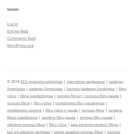
NAMAI
Log in
Entries feed
Comments feed
WordPress.org
© 2014
SEO straipsniu talpinimas
|
internetine parduotuve
|
padangų
žymėjimas
|
padangų žymėjimas
|
žieminių padangų žymėjimas
|
filtrų
rūšys
|
filtrai nugeležinimui
|
osmoso filtrai> |
osmoso filtrų nauda
|
osmoso filtrai
|
filtrų rūšys
|
minkštinimo filtrų naudojimas
|
minkštinimo sistema
|
filtrų rūšys ir nauda
|
osmoso filtrai
|
vandens
filtrai nukalkinimui
|
vandens filtrų nauda
|
osmoso filtrų nauda
|
atbulinio osmoso filtrai
|
filtrų rūšys
|
apie geriamo vandens filtrus
|
kas yra atbulinis osmosas
|
namui naudingi osmoso filtrai
|
osmoso