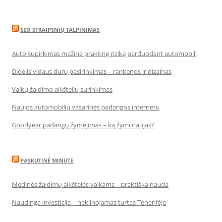
SEO STRAIPSNIŲ TALPINIMAS
Auto supirkimas mažina praktinę riziką parduodant automobilį
Didelis vidaus durų pasirinkimas – rankenos ir dizainas
Vaikų žaidimo aikštelių surinkimas
Naujos automobilių vasarinės padangos internetu
Goodyear padangų žymėjimas – ką žymi naujas?
PASKUTINĖ MINUTĖ
Medinės žaidimų aikštelės vaikams – praktiška nauda
Naudinga investicija – nekilnojamas turtas Tenerifėje