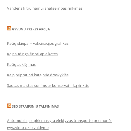
Vandens filtrų namui analizė ir pasirinkimas
GYVUNU PREKES AKCIJA
Kačių skiepai – vakcinacijos grafikas
Ką naudinga žinoti apie kates
Kačių auklėjimas
Kaip pripratinti katę prie draskyklės
Sausas maistas šunims ar konservai – ką rinktis
SEO STRAIPSNIU TALPINIMAS
Automobilių supirkimas yra efektyvus transporto priemonės
gyvavimo ciklo valdyme