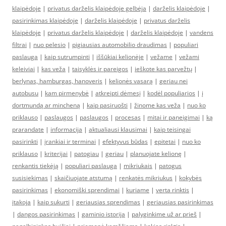
klaipėdoje
|
privatus darželis klaipėdoje gelbėja
|
darželis klaipėdoje
|
pasirinkimas klaipėdoje
|
darželis klaipėdoje
|
privatus darželis
klaipėdoje
|
privatus darželis klaipėdoje
|
darželis klaipėdoje
|
vandens
filtrai
|
nuo pelesio
|
pigiausias automobilio draudimas
|
populiari
paslauga
|
kaip sutrumpinti
|
iššūkiai kelionėje
|
vežame
|
vežami
keleiviai
|
kas veža
|
taisyklės ir pareigos
|
ieškote kas parvežtų
|
berlynas, hamburgas, hanoveris
|
kelionės vasarą
|
geriau nei
autobusu
|
kam pirmenybė
|
atkreipti dėmesį
|
kodėl populiarios
|
į
dortmundą ar mincheną
|
kaip pasiruošti
|
žinome kas veža
|
nuo ko
priklauso
|
paslaugos
|
paslaugos
|
procesas
|
mitai ir paneigimai
|
ką
prarandate
|
informacija
|
aktualiausi klausimai
|
kaip teisingai
pasirinkti
|
įrankiai ir terminai
|
efektyvus būdas
|
epitetai
|
nuo ko
priklauso
|
kriterijai
|
patogiau
|
geriau
|
planuojate kelionę
|
renkantis tiekėją
|
populiari paslauga
|
mikriukais
|
patogus
susisiekimas
|
skaičiuojate atstumą
|
renkatės mikriukus
|
kokybės
pasirinkimas
|
ekonomiški sprendimai
|
kuriame
|
verta rinktis
|
įtakoja
|
kaip sukurti
|
geriausias sprendimas
|
geriausias pasirinkimas
|
dangos pasirinkimas
|
gaminio istorija
|
palyginkime už ar prieš
|