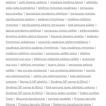
pelėsiui
|
puiki dovana vaikams
|
smagiam žaidimui kieme
|
aikštelės
vaikų laiko praleidimui
|
telefonų remontas naudingas
|
geriausias
kaciu kraikas
|
dazniausiai gendantys telefonai
|
geriausias maistas
sterilizuotoms katėms
|
padangų žymėjimas
|
mobiliųjų telefonų
remontas
|
sterilizuotoms katėms geriausias
|
kiek kainuoja kubilai
|
dažnai gendantys telefonai
|
geriausias vonios valiklis
|
elektromobiliu
ikrovimo stoteliu pletra lietuvoje
|
lietuvoje daugeja stoteliu
|
padangų
žymėjimas reikalingas
|
vasarinės padangos elektromobiliams
|
naudingas žieminių padangų žymėjimas
|
kuo naudingas remontas
|
mobiliųjų telefonų remontas
|
geriausias valiklis peliui
|
efektyvi
priemone nuo voru
|
efektyviai veikiantis pelėsio valiklis
|
priemonė
nuo vorų
|
telefonų remontas
|
josera classic
|
geriausias pelesio
valiklis
|
kas yra seo straipsniai
|
seo straipsniu talpinimas
|
isorinis
seo optimizavimas
|
vidinis seo optimizavimas
|
kaip optimizuoti
svetaine
|
Namai iš SIP plokščių
|
Skydiniai SIP namai iki 80m2
|
Skydiniai SIP namai iki 80m2
|
Kiek kainuoja lauko aikštelės vaikams
|
Skydiniai SIP namai iki 80m2
|
Geriausi dulkių siurbliai
|
Dulkiu siurbliai
Tesla
|
difuzoriai kanalizacijai
|
žarninės lazdelės
|
Privatus darzelis
Vilniuje
|
Privatus darzelis Vilniuje
|
Bakterijos kanalizacijai kaina
|