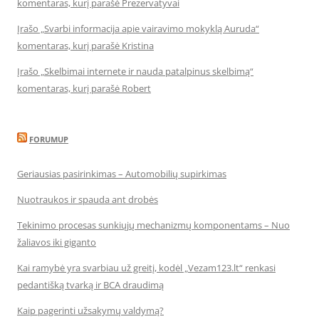
komentaras, kurį parašė Prezervatyvai
Įrašo „Svarbi informacija apie vairavimo mokyklą Auruda“
komentaras, kurį parašė Kristina
Įrašo „Skelbimai internete ir nauda patalpinus skelbimą“
komentaras, kurį parašė Robert
FORUMUP
Geriausias pasirinkimas – Automobilių supirkimas
Nuotraukos ir spauda ant drobės
Tekinimo procesas sunkiųjų mechanizmų komponentams – Nuo
žaliavos iki giganto
Kai ramybė yra svarbiau už greitį, kodėl „Vezam123.lt“ renkasi
pedantišką tvarką ir BCA draudimą
Kaip pagerinti užsakymų valdymą?