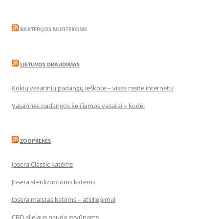
BAKTERIJOS NUOTEKOMS
LIETUVOS DRAUDIMAS
Kokių vasarinių padangų ieškote – visas rasite internetu
Vasarinės padangos keičiamos vasarai – kodėl
ZOOPREKĖS
Josera Classic katėms
Josera sterilizuotoms katėms
Josera maistas katėms – atsiliepimai
CBD aliejaus nauda gyvūnams