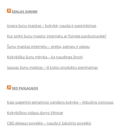
EDALAS SUNIMS
Josera šunų maistas – kokybė, nauda ir pasirinkimas
Kur pirkti šunų maistą: internetu ar fizinėje parduotuvėje?
Šunų maistas internetu – greita, patogu ir pigiau
Kokybiška šunų mityba – ką naudinga žinoti
Sausas šunų maistas – iš kokių produktų gaminamas
SEO PASLAUGOS
Kaip pagerinti geriamojo vandens kokybę – Atbulinis osmosas
Kokybiškos vidaus durys Vilniuje
CBD aliejaus poveikis – nauda ir šalutinis poveikis