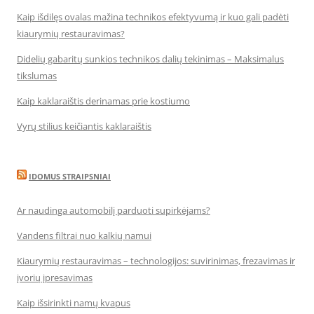
Kaip išdilęs ovalas mažina technikos efektyvumą ir kuo gali padėti
kiaurymių restauravimas?
Didelių gabaritų sunkios technikos dalių tekinimas – Maksimalus
tikslumas
Kaip kaklaraištis derinamas prie kostiumo
Vyrų stilius keičiantis kaklaraištis
IDOMUS STRAIPSNIAI
Ar naudinga automobilį parduoti supirkėjams?
Vandens filtrai nuo kalkių namui
Kiaurymių restauravimas – technologijos: suvirinimas, frezavimas ir
įvorių įpresavimas
Kaip išsirinkti namų kvapus