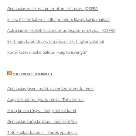
Geriausias maistas sterilizuotoms katėms - JOSERA
Josera Classic katėms - Ulta premium klasės kačių maistas
Aukščiausios kokybės standartas Jūsų šuns mitybai - JOSERA
Skirtingos kačių draskyklių rūšys – skirtingi privalumai
Kodėl katės drasko baldus - kaip to išvengti?
ZOO PREKES INTERNETU
Geriausias Josera maistas sterilizuotoms katėms
Augalinė alternatyva katėms – Tofu kraikas
Kačių kraiko rūšys – kokį parinkti katei
Geriausias kačių kraikas – kokios rūšies
Tofu kraikas katėms – kuo jis ypatingas