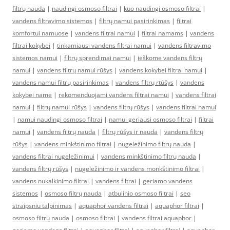
filtrų nauda
|
naudingi osmoso filtrai
|
kuo naudingi osmoso filtrai
|
vandens filtravimo sistemos
|
filtrų namui pasirinkimas
|
filtrai
komfortui namuose
|
vandens filtrai namui
|
filtrai namams
|
vandens
filtrai kokybei
|
tinkamiausi vandens filtrai namui
|
vandens filtravimo
sistemos namui
|
filtrų sprendimai namui
|
ieškome vandens filtrų
namui
|
vandens filtrų namui rūšys
|
vandens kokybei filtrai namui
|
vandens namui filtrų pasirinkimas
|
vandens filtrų rtūšys
|
vandens
kokybei name
|
rekomenduojami vandens filtrai namui
|
vandens filtrai
namui
|
filtrų namui rūšys
|
vandens filtrų rūšys
|
vandens filtrai namui
|
namui naudingi osmoso filtrai
|
namui geriausi osmoso filtrai
|
filtrai
namui
|
vandens filtrų nauda
|
filtrų rūšys ir nauda
|
vandens filtrų
rūšys
|
vandens minkštinimo filtrai
|
nugeležinimo filtrų nauda
|
vandens filtrai nugeležinimui
|
vandens minkštinimo filtrų nauda
|
vandens filtrų rūšys
|
nugeležinimo ir vandens monkštinimo filtrai
|
vandens nukalkinimo filtrai
|
vandens filtrai
|
geriamo vandens
sistemos
|
osmoso filtrų nauda
|
atbulinio osmoso filtrai
|
seo
straipsniu talpinimas
|
aquaphor vandens filtrai
|
aquaphor filtrai
|
osmoso filtrų nauda
|
osmoso filtrai
|
vandens filtrai aquaphor
|