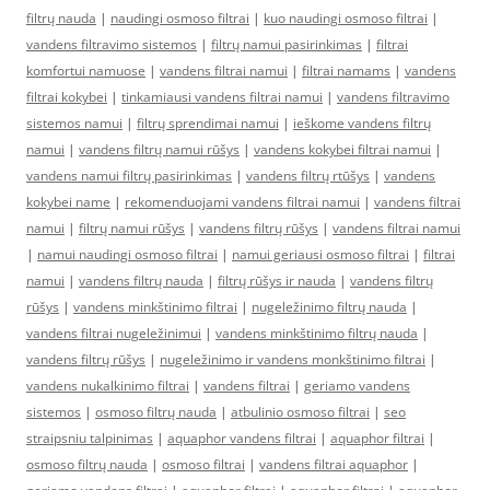
filtrų nauda
|
naudingi osmoso filtrai
|
kuo naudingi osmoso filtrai
|
vandens filtravimo sistemos
|
filtrų namui pasirinkimas
|
filtrai
komfortui namuose
|
vandens filtrai namui
|
filtrai namams
|
vandens
filtrai kokybei
|
tinkamiausi vandens filtrai namui
|
vandens filtravimo
sistemos namui
|
filtrų sprendimai namui
|
ieškome vandens filtrų
namui
|
vandens filtrų namui rūšys
|
vandens kokybei filtrai namui
|
vandens namui filtrų pasirinkimas
|
vandens filtrų rtūšys
|
vandens
kokybei name
|
rekomenduojami vandens filtrai namui
|
vandens filtrai
namui
|
filtrų namui rūšys
|
vandens filtrų rūšys
|
vandens filtrai namui
|
namui naudingi osmoso filtrai
|
namui geriausi osmoso filtrai
|
filtrai
namui
|
vandens filtrų nauda
|
filtrų rūšys ir nauda
|
vandens filtrų
rūšys
|
vandens minkštinimo filtrai
|
nugeležinimo filtrų nauda
|
vandens filtrai nugeležinimui
|
vandens minkštinimo filtrų nauda
|
vandens filtrų rūšys
|
nugeležinimo ir vandens monkštinimo filtrai
|
vandens nukalkinimo filtrai
|
vandens filtrai
|
geriamo vandens
sistemos
|
osmoso filtrų nauda
|
atbulinio osmoso filtrai
|
seo
straipsniu talpinimas
|
aquaphor vandens filtrai
|
aquaphor filtrai
|
osmoso filtrų nauda
|
osmoso filtrai
|
vandens filtrai aquaphor
|