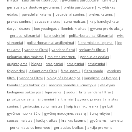
mityba
|
kaip perkant sutaupyti
|
gyvunams parduotuve internetu
|
geriausia parduotuve gyvunams
|
prekiu parduotuve
|
kokybiskas
edalas
|
pavadeliai katems
|
pavadeliai sunims
|
prekes katems
|
prekes sunims
|
sausas maistas
|
sunu maistas
|
kaip ismokyti kate
daryti i dezute
|
kuo ypatingas silikoninis kraikas
|
gyvunu prekiu akcija
|
geriausi siltnamiai
|
kaip issirinkti
|
polikarbonatiniai šiltnamiai
|
tvirti
siltnamiai
|
polikarbonatiniai atsiliepimai
|
šiltnamiai atsiliepimai
|
led
reklama
|
vandens filtrai
|
vandens filtrai
|
renkamės filtrus
|
tinkamiausias maistas
|
maistas internetu
|
geriausias ėdalas
|
augintojams
|
blogas
|
straipsniai
|
straipsniai
|
straipsniai
|
fejerverkai
|
ieskantiems filtru
|
filtrai namui
|
filtru nauda
|
vandens
filtrai
|
vandens filtrai
|
biologinės bakterijos
|
kanalizacijos kvapas
|
kanalizacijos bakterijos
|
medinis namelis su ciuozykla
|
efektyvio
biologinės bakterijos
|
fejerverkai
|
sodui
|
brita vandens filtrai
|
privatus darzelis
|
šiltnamiai
|
siltnamiai
|
gyvunu prekes
|
maistas
sunims
|
geriausias sunu maistas
|
kaip issirinkti kraika
|
gelbsti
gyvūnus nuo karščio
|
gyvūnų maudynės vasarą
|
šunų mityba
|
sausas maistas
|
kačių kraikas
|
kraikas katėms
|
gyvūnams internetu
|
perkamiausios internetu
|
geriausias kraikas
|
akcija prekems
|