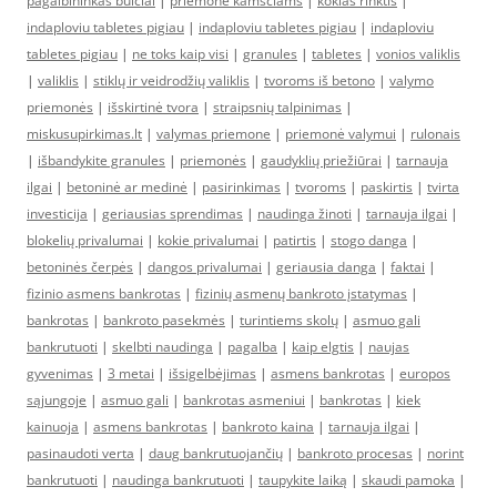
pagalbininkas buičiai
|
priemonė kamščiams
|
kokias rinktis
|
indaploviu tabletes pigiau
|
indaploviu tabletes pigiau
|
indaploviu
tabletes pigiau
|
ne toks kaip visi
|
granules
|
tabletes
|
vonios valiklis
|
valiklis
|
stiklų ir veidrodžių valiklis
|
tvoroms iš betono
|
valymo
priemonės
|
išskirtinė tvora
|
straipsnių talpinimas
|
miskusupirkimas.lt
|
valymas priemone
|
priemonė valymui
|
rulonais
|
išbandykite granules
|
priemonės
|
gaudyklių priežiūrai
|
tarnauja
ilgai
|
betoninė ar medinė
|
pasirinkimas
|
tvoroms
|
paskirtis
|
tvirta
investicija
|
geriausias sprendimas
|
naudinga žinoti
|
tarnauja ilgai
|
blokelių privalumai
|
kokie privalumai
|
patirtis
|
stogo danga
|
betoninės čerpės
|
dangos privalumai
|
geriausia danga
|
faktai
|
fizinio asmens bankrotas
|
fizinių asmenų bankroto įstatymas
|
bankrotas
|
bankroto pasekmės
|
turintiems skolų
|
asmuo gali
bankrutuoti
|
skelbti naudinga
|
pagalba
|
kaip elgtis
|
naujas
gyvenimas
|
3 metai
|
išsigelbėjimas
|
asmens bankrotas
|
europos
sąjungoje
|
asmuo gali
|
bankrotas asmeniui
|
bankrotas
|
kiek
kainuoja
|
asmens bankrotas
|
bankroto kaina
|
tarnauja ilgai
|
pasinaudoti verta
|
daug bankrutuojančių
|
bankroto procesas
|
norint
bankrutuoti
|
naudinga bankrutuoti
|
taupykite laiką
|
skaudi pamoka
|