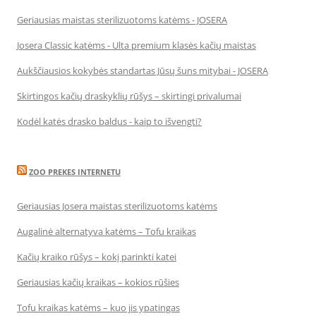
Geriausias maistas sterilizuotoms katėms - JOSERA
Josera Classic katėms - Ulta premium klasės kačių maistas
Aukščiausios kokybės standartas Jūsų šuns mitybai - JOSERA
Skirtingos kačių draskyklių rūšys – skirtingi privalumai
Kodėl katės drasko baldus - kaip to išvengti?
ZOO PREKES INTERNETU
Geriausias Josera maistas sterilizuotoms katėms
Augalinė alternatyva katėms – Tofu kraikas
Kačių kraiko rūšys – kokį parinkti katei
Geriausias kačių kraikas – kokios rūšies
Tofu kraikas katėms – kuo jis ypatingas