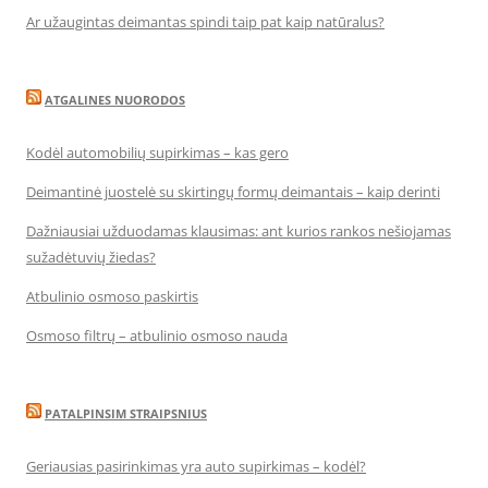
Ar užaugintas deimantas spindi taip pat kaip natūralus?
ATGALINES NUORODOS
Kodėl automobilių supirkimas – kas gero
Deimantinė juostelė su skirtingų formų deimantais – kaip derinti
Dažniausiai užduodamas klausimas: ant kurios rankos nešiojamas
sužadėtuvių žiedas?
Atbulinio osmoso paskirtis
Osmoso filtrų – atbulinio osmoso nauda
PATALPINSIM STRAIPSNIUS
Geriausias pasirinkimas yra auto supirkimas – kodėl?