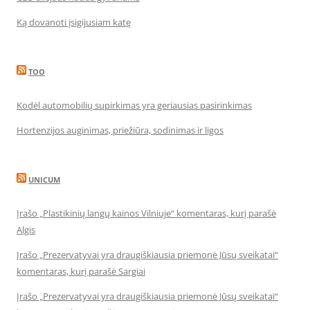
Ką dovanoti įsigijusiam katę
TOO
Kodėl automobilių supirkimas yra geriausias pasirinkimas
Hortenzijos auginimas, priežiūra, sodinimas ir ligos
UNICUM
Įrašo „Plastikinių langų kainos Vilniuje“ komentaras, kurį parašė
Algis
Įrašo „Prezervatyvai yra draugiškiausia priemonė Jūsų sveikatai“
komentaras, kurį parašė Sargiai
Įrašo „Prezervatyvai yra draugiškiausia priemonė Jūsų sveikatai“