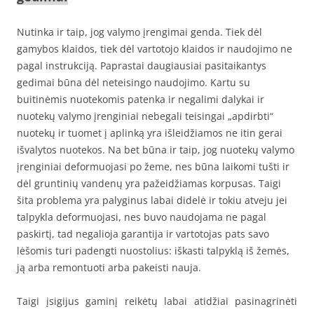
Nutinka ir taip, jog valymo įrengimai genda. Tiek dėl
gamybos klaidos, tiek dėl vartotojo klaidos ir naudojimo ne
pagal instrukciją. Paprastai daugiausiai pasitaikantys
gedimai būna dėl neteisingo naudojimo. Kartu su
buitinėmis nuotekomis patenka ir negalimi dalykai ir
nuotekų valymo įrengi
niai
nebegali teisingai „apdirbti“
nuotekų ir tuomet į aplinką yra išleidžiamos ne itin gerai
išvalytos nuotekos. Na bet būna ir taip, jog nuotekų valymo
įrengi
niai
deformuojasi po žeme, nes būna laikomi tušti ir
dėl gruntinių vandenų yra pažeidžiamas korpusas. Taigi
šita problema yra palyginus labai didelė ir tokiu atveju jei
talpykla deformuojasi, nes buvo naudojama ne pagal
paskirtį, tad negalioja garantija ir vartotojas pats savo
lėšomis turi padengti nuostolius: iškasti talpyklą iš žemės,
ją arba remontuoti arba pakeisti nauja.
Taigi įsigijus gaminį reikėtų labai atidžiai pasinagrinėti