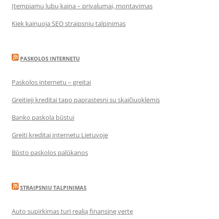
Įtempiamų lubų kaina – privalumai, montavimas
Kiek kainuoja SEO straipsnių talpinimas
PASKOLOS INTERNETU
Paskolos internetu – greitai
Greitieji kreditai tapo paprastesni su skaičiuoklėmis
Banko paskola būstui
Greiti kreditai internetu Lietuvoje
Būsto paskolos palūkanos
STRAIPSNIU TALPINIMAS
Auto supirkimas turi realią finansinę vertę