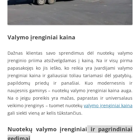
Valymo įrenginiai kaina
Dažnas klientas savo sprendimus dėl nuotekų valymo
įrenginio priima atsižvelgdamas į kainą. Na ir visų pirma
papasakojęs ko jis ieško, ko reikia yra įvardijami valymo
įrenginiai kaina ir galiausiai toliau tariamasi dėl ypatybių,
papildomų priedų ir panašiai. Kuo modernesnis ir
naujesnis gaminys – nuotekų valymo įrenginiai kaina auga.
Na o jeigu poreikis yra mažas, paprastas ir universalaus
veikimo įrenginys – tuomet nuotekų
valymo įrenginiai kaina
gali siekti vieną ar kelis tūkstančius.
Nuotekų valymo įrengi
niai
ir pagrindiniai
gedimai