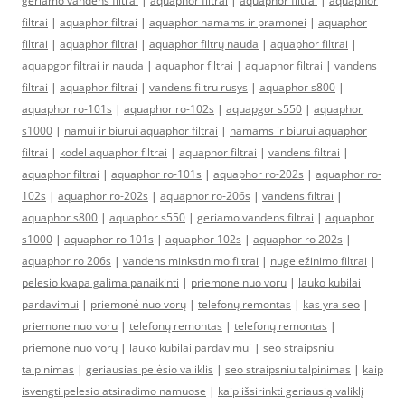
geriamo vandens filtrai
|
aquaphor filtrai
|
aquaphor filtrai
|
aquaphor
filtrai
|
aquaphor filtrai
|
aquaphor namams ir pramonei
|
aquaphor
filtrai
|
aquaphor filtrai
|
aquaphor filtrų nauda
|
aquaphor filtrai
|
aquapgor filtrai ir nauda
|
aquaphor filtrai
|
aquaphor filtrai
|
vandens
filtrai
|
aquaphor filtrai
|
vandens filtru rusys
|
aquaphor s800
|
aquaphor ro-101s
|
aquaphor ro-102s
|
aquapgor s550
|
aquaphor
s1000
|
namui ir biurui aquaphor filtrai
|
namams ir biurui aquaphor
filtrai
|
kodel aquaphor filtrai
|
aquaphor filtrai
|
vandens filtrai
|
aquaphor filtrai
|
aquaphor ro-101s
|
aquaphor ro-202s
|
aquaphor ro-
102s
|
aquaphor ro-202s
|
aquaphor ro-206s
|
vandens filtrai
|
aquaphor s800
|
aquaphor s550
|
geriamo vandens filtrai
|
aquaphor
s1000
|
aquaphor ro 101s
|
aquaphor 102s
|
aquaphor ro 202s
|
aquaphor ro 206s
|
vandens minkstinimo filtrai
|
nugeležinimo filtrai
|
pelesio kvapa galima panaikinti
|
priemone nuo voru
|
lauko kubilai
pardavimui
|
priemonė nuo vorų
|
telefonų remontas
|
kas yra seo
|
priemone nuo voru
|
telefonų remontas
|
telefonų remontas
|
priemonė nuo vorų
|
lauko kubilai pardavimui
|
seo straipsniu
talpinimas
|
geriausias pelėsio valiklis
|
seo straipsniu talpinimas
|
kaip
isvengti pelesio atsiradimo namuose
|
kaip išsirinkti geriausią valiklį