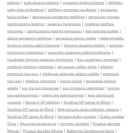
pelėsiui
|
puiki dovana vaikams
|
smagiam žaidimui kieme
|
aikštelės
vaikų laiko praleidimui
|
telefonų remontas naudingas
|
geriausias
kaciu kraikas
|
dazniausiai gendantys telefonai
|
geriausias maistas
sterilizuotoms katėms
|
padangų žymėjimas
|
mobiliųjų telefonų
remontas
|
sterilizuotoms katėms geriausias
|
kiek kainuoja kubilai
|
dažnai gendantys telefonai
|
geriausias vonios valiklis
|
elektromobiliu
ikrovimo stoteliu pletra lietuvoje
|
lietuvoje daugeja stoteliu
|
padangų
žymėjimas reikalingas
|
vasarinės padangos elektromobiliams
|
naudingas žieminių padangų žymėjimas
|
kuo naudingas remontas
|
mobiliųjų telefonų remontas
|
geriausias valiklis peliui
|
efektyvi
priemone nuo voru
|
efektyviai veikiantis pelėsio valiklis
|
priemonė
nuo vorų
|
telefonų remontas
|
josera classic
|
geriausias pelesio
valiklis
|
kas yra seo straipsniai
|
seo straipsniu talpinimas
|
isorinis
seo optimizavimas
|
vidinis seo optimizavimas
|
kaip optimizuoti
svetaine
|
Namai iš SIP plokščių
|
Skydiniai SIP namai iki 80m2
|
Skydiniai SIP namai iki 80m2
|
Kiek kainuoja lauko aikštelės vaikams
|
Skydiniai SIP namai iki 80m2
|
Geriausi dulkių siurbliai
|
Dulkiu siurbliai
Tesla
|
difuzoriai kanalizacijai
|
žarninės lazdelės
|
Privatus darzelis
Vilniuje
|
Privatus darzelis Vilniuje
|
Bakterijos kanalizacijai kaina
|