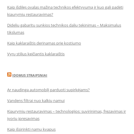
Kaip išdilęs ovalas mažina technikos efektyvumą ir kuo gali padėti
kiaurymių restauravimas?
Didelių gabaritų sunkios technikos dalių tekinimas – Maksimalus
tikslumas
Kaip kaklaraištis derinamas prie kostiumo
Vyrų stilius keičiantis kaklaraištis
IDOMUS STRAIPSNIAI
Ar naudinga automobilį parduoti supirkėjams?
Vandens filtrai nuo kalkių namui
Kiaurymių restauravimas – technologijos: suvirinimas, frezavimas ir
įvorių įpresavimas
Kaip išsirinkti namų kvapus