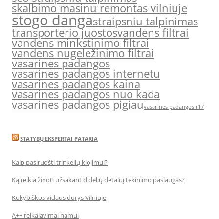
skalbimo masinu remontas vilniuje
stogo danga
straipsniu talpinimas
transporterio juostos
vandens filtrai
vandens minkstinimo filtrai
vandens nugeležinimo filtrai
vasarines padangos
vasarines padangos internetu
vasarines padangos kaina
vasarines padangos nuo kada
vasarines padangos pigiau
vasarines padangos r17
STATYBŲ EKSPERTAI PATARIA
Kaip pasiruošti trinkelių klojimui?
Ką reikia žinoti užsakant didelių detalių tekinimo paslaugas?
Kokybiškos vidaus durys Vilniuje
A++ reikalavimai namui