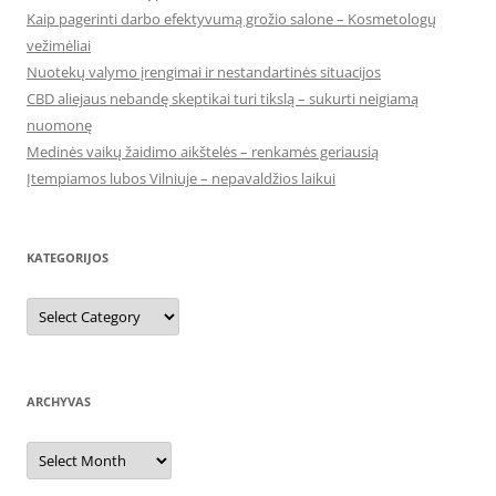
Kaip pagerinti darbo efektyvumą grožio salone – Kosmetologų
vežimėliai
Nuotekų valymo įrengimai ir nestandartinės situacijos
CBD aliejaus nebandę skeptikai turi tikslą – sukurti neigiamą
nuomonę
Medinės vaikų žaidimo aikštelės – renkamės geriausią
Įtempiamos lubos Vilniuje – nepavaldžios laikui
KATEGORIJOS
Kategorijos
ARCHYVAS
Archyvas