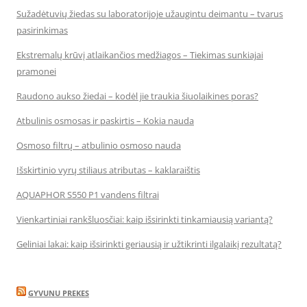
Sužadėtuvių žiedas su laboratorijoje užaugintu deimantu – tvarus
pasirinkimas
Ekstremalų krūvį atlaikančios medžiagos – Tiekimas sunkiajai
pramonei
Raudono aukso žiedai – kodėl jie traukia šiuolaikines poras?
Atbulinis osmosas ir paskirtis – Kokia nauda
Osmoso filtrų – atbulinio osmoso nauda
Išskirtinio vyrų stiliaus atributas – kaklaraištis
AQUAPHOR S550 P1 vandens filtrai
Vienkartiniai rankšluosčiai: kaip išsirinkti tinkamiausią variantą?
Geliniai lakai: kaip išsirinkti geriausią ir užtikrinti ilgalaikį rezultatą?
GYVUNU PREKES