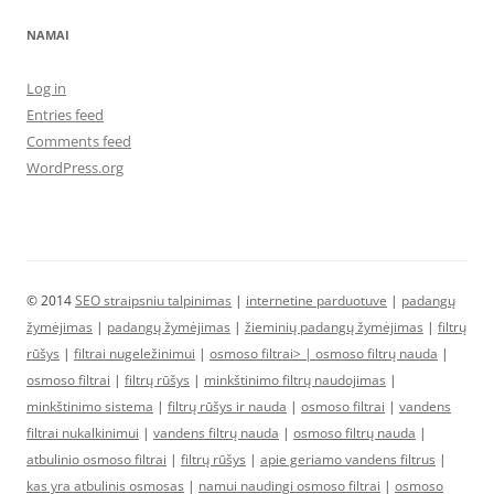
NAMAI
Log in
Entries feed
Comments feed
WordPress.org
© 2014
SEO straipsniu talpinimas
|
internetine parduotuve
|
padangų
žymėjimas
|
padangų žymėjimas
|
žieminių padangų žymėjimas
|
filtrų
rūšys
|
filtrai nugeležinimui
|
osmoso filtrai> |
osmoso filtrų nauda
|
osmoso filtrai
|
filtrų rūšys
|
minkštinimo filtrų naudojimas
|
minkštinimo sistema
|
filtrų rūšys ir nauda
|
osmoso filtrai
|
vandens
filtrai nukalkinimui
|
vandens filtrų nauda
|
osmoso filtrų nauda
|
atbulinio osmoso filtrai
|
filtrų rūšys
|
apie geriamo vandens filtrus
|
kas yra atbulinis osmosas
|
namui naudingi osmoso filtrai
|
osmoso