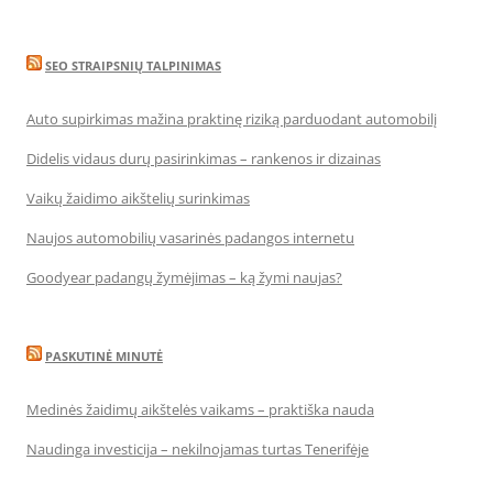
SEO STRAIPSNIŲ TALPINIMAS
Auto supirkimas mažina praktinę riziką parduodant automobilį
Didelis vidaus durų pasirinkimas – rankenos ir dizainas
Vaikų žaidimo aikštelių surinkimas
Naujos automobilių vasarinės padangos internetu
Goodyear padangų žymėjimas – ką žymi naujas?
PASKUTINĖ MINUTĖ
Medinės žaidimų aikštelės vaikams – praktiška nauda
Naudinga investicija – nekilnojamas turtas Tenerifėje