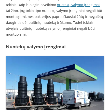
tokiais, kaip biologinio veikimo
nuotekų valymo įrengimai
,
tai žino, jog tokio tipo nuotekų valymo įrengi
niai
negali būti
montuojami, nes bakterijos paprasčiausiai žūtų ir negalėtų
daugintis dėl buitinių nuotekų trūkumo. Todėl tokiais
atvejais buitinių nuotekų valymo įrengi
niai
negali būti
montuojami.
Nuotekų valymo įrengimai