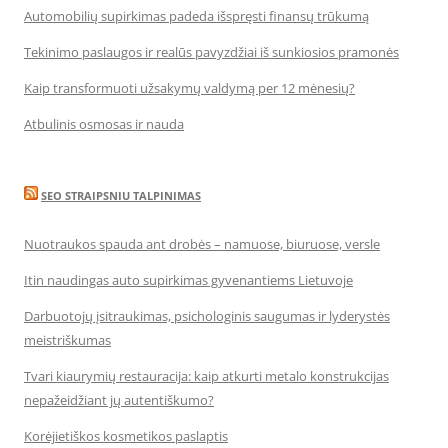
Automobilių supirkimas padeda išspręsti finansų trūkumą
Tekinimo paslaugos ir realūs pavyzdžiai iš sunkiosios pramonės
Kaip transformuoti užsakymų valdymą per 12 mėnesių?
Atbulinis osmosas ir nauda
SEO STRAIPSNIU TALPINIMAS
Nuotraukos spauda ant drobės – namuose, biuruose, versle
Itin naudingas auto supirkimas gyvenantiems Lietuvoje
Darbuotojų įsitraukimas, psichologinis saugumas ir lyderystės
meistriškumas
Tvari kiaurymių restauracija: kaip atkurti metalo konstrukcijas
nepažeidžiant jų autentiškumo?
Korėjietiškos kosmetikos paslaptis