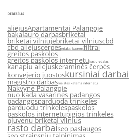
DEBESĖLIS
aliejus
Apartamentai Palangoje
bakalauro darbas
briketai
briketai vilniuje
briketai vilnius
cbd
cbd aliejus
cerpes
filtrai
edalas katems
greitos paskolos
greitos paskolos internetu
kaciu edalas
kanapiu aliejus
keraminės čerpės
kursiniai darbai
konvejerio juostos
magistro darbas
maistas katems internetu
Nakvyne Palangoje
nuo kada vasarines padangos
padangos
parduoda trinkeles
parduodu trinkeles
paskolos
paskolos internetu
pigios trinkeles
pjuvenu briketai vilnius
rasto darbai
seo paslaugos
seo straipsniu talpinimas