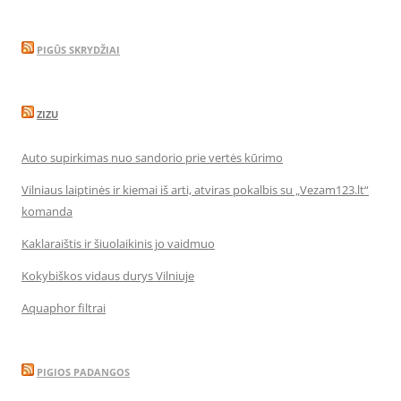
PIGŪS SKRYDŽIAI
ZIZU
Auto supirkimas nuo sandorio prie vertės kūrimo
Vilniaus laiptinės ir kiemai iš arti, atviras pokalbis su „Vezam123.lt“
komanda
Kaklaraištis ir šiuolaikinis jo vaidmuo
Kokybiškos vidaus durys Vilniuje
Aquaphor filtrai
PIGIOS PADANGOS