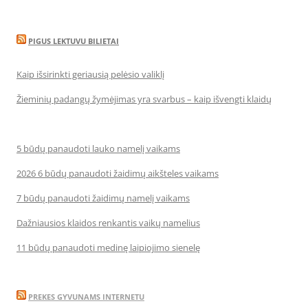
PIGUS LEKTUVU BILIETAI
Kaip išsirinkti geriausią pelėsio valiklį
Žieminių padangų žymėjimas yra svarbus – kaip išvengti klaidų
5 būdų panaudoti lauko namelį vaikams
2026 6 būdų panaudoti žaidimų aikšteles vaikams
7 būdų panaudoti žaidimų namelį vaikams
Dažniausios klaidos renkantis vaikų namelius
11 būdų panaudoti medinę laipiojimo sienelę
PREKES GYVUNAMS INTERNETU