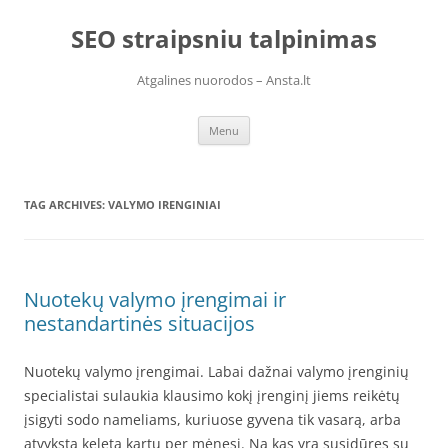
Skip
to
SEO straipsniu talpinimas
content
Atgalines nuorodos – Ansta.lt
Menu
TAG ARCHIVES:
VALYMO IRENGINIAI
Nuotekų valymo įrengimai ir
nestandartinės situacijos
Nuotekų valymo įrengimai.
Labai dažnai valymo įrenginių
specialistai sulaukia klausimo kokį įrenginį jiems reikėtų
įsigyti sodo nameliams, kuriuose gyvena tik vasarą, arba
atvyksta keletą kartų per mėnesį. Na kas yra susidūręs su