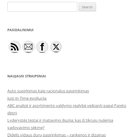
Search
for:
PASIDALINIMUI
NAUJAUSI STRAIPSNIAI
Auto supirkimas kaip racionalus pasirinkimas
Just-in-Time evoliucija
ABC analizė ir asortimento valdymo realybė veikianti pagal Pareto
dėsnį
Lyderystės testai ir matavimo iliuzija: kas iš tikrųjų nulemia
vadovavimo sėkmę?
Didelis vidaus durų pasirinkimas – rankenos ir dizainas