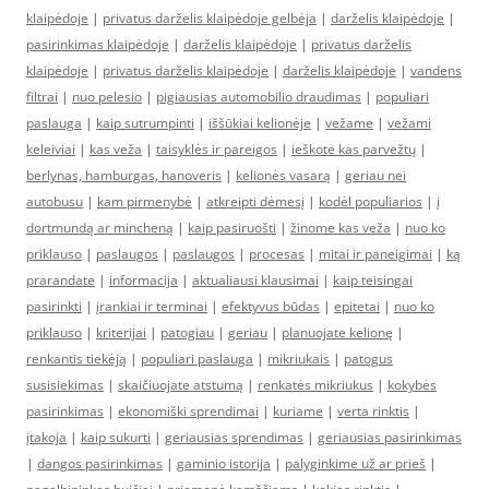
klaipėdoje
|
privatus darželis klaipėdoje gelbėja
|
darželis klaipėdoje
|
pasirinkimas klaipėdoje
|
darželis klaipėdoje
|
privatus darželis
klaipėdoje
|
privatus darželis klaipėdoje
|
darželis klaipėdoje
|
vandens
filtrai
|
nuo pelesio
|
pigiausias automobilio draudimas
|
populiari
paslauga
|
kaip sutrumpinti
|
iššūkiai kelionėje
|
vežame
|
vežami
keleiviai
|
kas veža
|
taisyklės ir pareigos
|
ieškote kas parvežtų
|
berlynas, hamburgas, hanoveris
|
kelionės vasarą
|
geriau nei
autobusu
|
kam pirmenybė
|
atkreipti dėmesį
|
kodėl populiarios
|
į
dortmundą ar mincheną
|
kaip pasiruošti
|
žinome kas veža
|
nuo ko
priklauso
|
paslaugos
|
paslaugos
|
procesas
|
mitai ir paneigimai
|
ką
prarandate
|
informacija
|
aktualiausi klausimai
|
kaip teisingai
pasirinkti
|
įrankiai ir terminai
|
efektyvus būdas
|
epitetai
|
nuo ko
priklauso
|
kriterijai
|
patogiau
|
geriau
|
planuojate kelionę
|
renkantis tiekėją
|
populiari paslauga
|
mikriukais
|
patogus
susisiekimas
|
skaičiuojate atstumą
|
renkatės mikriukus
|
kokybės
pasirinkimas
|
ekonomiški sprendimai
|
kuriame
|
verta rinktis
|
įtakoja
|
kaip sukurti
|
geriausias sprendimas
|
geriausias pasirinkimas
|
dangos pasirinkimas
|
gaminio istorija
|
palyginkime už ar prieš
|