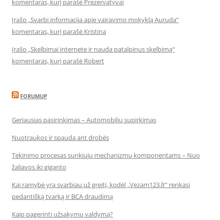
komentaras, kurį parašė Prezervatyvai
Įrašo „Svarbi informacija apie vairavimo mokyklą Auruda“
komentaras, kurį parašė Kristina
Įrašo „Skelbimai internete ir nauda patalpinus skelbimą“
komentaras, kurį parašė Robert
FORUMUP
Geriausias pasirinkimas – Automobilių supirkimas
Nuotraukos ir spauda ant drobės
Tekinimo procesas sunkiųjų mechanizmų komponentams – Nuo
žaliavos iki giganto
Kai ramybė yra svarbiau už greitį, kodėl „Vezam123.lt“ renkasi
pedantišką tvarką ir BCA draudimą
Kaip pagerinti užsakymų valdymą?