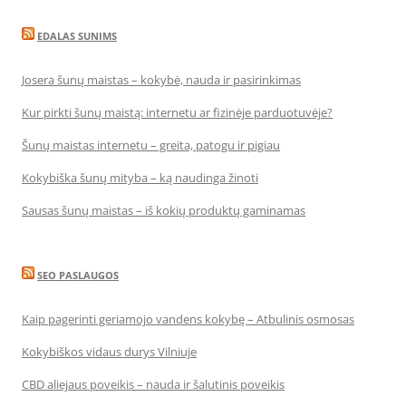
EDALAS SUNIMS
Josera šunų maistas – kokybė, nauda ir pasirinkimas
Kur pirkti šunų maistą: internetu ar fizinėje parduotuvėje?
Šunų maistas internetu – greita, patogu ir pigiau
Kokybiška šunų mityba – ką naudinga žinoti
Sausas šunų maistas – iš kokių produktų gaminamas
SEO PASLAUGOS
Kaip pagerinti geriamojo vandens kokybę – Atbulinis osmosas
Kokybiškos vidaus durys Vilniuje
CBD aliejaus poveikis – nauda ir šalutinis poveikis