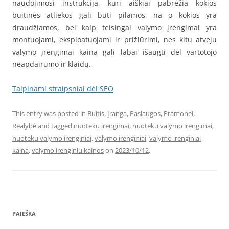
naudojimosi instrukciją, kuri aiškiai pabrėžia kokios
buitinės atliekos gali būti pilamos, na o kokios yra
draudžiamos, bei kaip teisingai valymo įrengimai yra
montuojami, eksploatuojami ir prižiūrimi, nes kitu atveju
valymo įrengimai kaina gali labai išaugti dėl vartotojo
neapdairumo ir klaidų.
Talpinami straipsniai dėl SEO
This entry was posted in
Buitis
,
Įranga
,
Paslaugos
,
Pramonei
,
Realybė
and tagged
nuoteku irengimai
,
nuoteku valymo irengimai
,
nuoteku valymo irenginiai
,
valymo irenginiai
,
valymo irenginiai
kaina
,
valymo irenginiu kainos
on
2023/10/12
.
PAIEŠKA