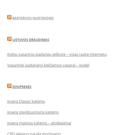
BAKTERIJOS NUOTEKOMS
LIETUVOS DRAUDIMAS
Kokių vasarinių padangų ieškote – visas rasite internetu
Vasarinės padangos keičiamos vasarai – kodėl
ZOOPREKĖS
Josera Classic katėms
Josera sterilizuotoms katėms
Josera maistas katėms – atsiliepimai
CBD aliejaus nauda gyvūnams