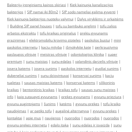
Bakterijų įrenginiams kainos skiriasi
|
Kiek kainuoja kanalizacijos
bakterijos
|
SIP namai iki 80m2
|
SIP sodo nameliai galima gyventi
|
Kiek kainuoja bakterijos nuotekų valymui
|
Dalys viryklėms ir orkaitėms
|
Building SIP panel houses
|
tofu su bambuko anglimi
|
tofu zalios
arbatos ekstraktu
|
tofu kraikas originalus
|
prekiu gyvunams
grazinimas
|
elektromobiliu krovimo stoteles
|
paskolos bustui
|
mini
paskolos internetu
|
kaciu mityba
|
išmokykite katę
|
perkraustymo
paslaugos vilniuje
|
meistras vilniuje
|
odontologijos klinika
|
super
premium
|
sunu maistas
|
sunu edalas
|
valandinis darzelis vilniuje
|
josera katems
|
josera sunims
|
paskolos internetu
|
guoliai sunims
|
dubeneliai sunims
|
sunu dziovintuvai
|
konservai sunims
|
kaciu
tualetas
|
sausas maistas katems
|
konservai katems
|
silikoninis
kraikas
|
bentonitinis kraikas
|
kraikas tofu
|
sausas sunu maistas
|
info
|
kaip sutaupyti gyvunams
|
prekes gyvunams
|
gyvunu prieziura
|
gyvunu augintojams
|
šunims
|
katėms
|
gyvunu prekes
|
tofu kraiko
naudojimas
|
ar patiks tofu
|
augalinė alternatyva
|
gyvunu prekes
|
kontaktai
|
apie mus
|
naujienos
|
nuorodos
|
nuorodos
|
nuorodos
|
gyvunu prekes internetu
|
edalo itaka
|
sunu edalas ir isvaizda
|
sunu