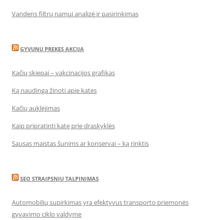
Vandens filtrų namui analizė ir pasirinkimas
GYVUNU PREKES AKCIJA
Kačių skiepai – vakcinacijos grafikas
Ką naudinga žinoti apie kates
Kačių auklėjimas
Kaip pripratinti katę prie draskyklės
Sausas maistas šunims ar konservai – ką rinktis
SEO STRAIPSNIU TALPINIMAS
Automobilių supirkimas yra efektyvus transporto priemonės
gyvavimo ciklo valdyme