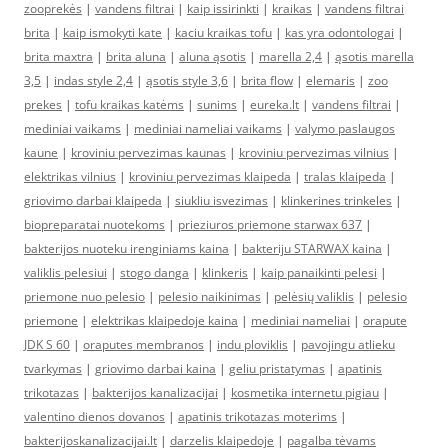
zooprekės
|
vandens filtrai
|
kaip issirinkti
|
kraikas
|
vandens filtrai
brita
|
kaip ismokyti kate
|
kaciu kraikas tofu
|
kas yra odontologai
|
brita maxtra
|
brita aluna
|
aluna ąsotis
|
marella 2,4
|
ąsotis marella
3,5
|
indas style 2,4
|
ąsotis style 3,6
|
brita flow
|
elemaris
|
zoo
prekes
|
tofu kraikas katėms
|
sunims
|
eureka.lt
|
vandens filtrai
|
mediniai vaikams
|
mediniai nameliai vaikams
|
valymo paslaugos
kaune
|
kroviniu pervezimas kaunas
|
kroviniu pervezimas vilnius
|
elektrikas vilnius
|
kroviniu pervezimas klaipeda
|
tralas klaipeda
|
griovimo darbai klaipeda
|
siukliu isvezimas
|
klinkerines trinkeles
|
biopreparatai nuotekoms
|
prieziuros priemone starwax 637
|
bakterijos nuoteku irenginiams kaina
|
bakteriju STARWAX kaina
|
valiklis pelesiui
|
stogo danga
|
klinkeris
|
kaip panaikinti pelesi
|
priemone nuo pelesio
|
pelesio naikinimas
|
pelėsių valiklis
|
pelesio
priemone
|
elektrikas klaipedoje kaina
|
mediniai nameliai
|
orapute
JDK S 60
|
oraputes membranos
|
indu ploviklis
|
pavojingu atlieku
tvarkymas
|
griovimo darbai kaina
|
geliu pristatymas
|
apatinis
trikotazas
|
bakterijos kanalizacijai
|
kosmetika internetu pigiau
|
valentino dienos dovanos
|
apatinis trikotazas moterims
|
bakterijoskanalizacijai.lt
|
darzelis klaipedoje
|
pagalba tėvams