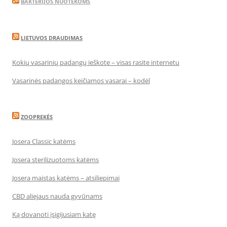
BAKTERIJOS NUOTEKOMS
LIETUVOS DRAUDIMAS
Kokių vasarinių padangų ieškote – visas rasite internetu
Vasarinės padangos keičiamos vasarai – kodėl
ZOOPREKĖS
Josera Classic katėms
Josera sterilizuotoms katėms
Josera maistas katėms – atsiliepimai
CBD aliejaus nauda gyvūnams
Ką dovanoti įsigijusiam katę