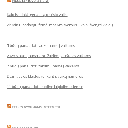
PIGUS LEKTUVU BILIETAI
Kaip išsirinkti geriausią pelėsio valiklį
Žieminių padangų žymėjimas yra svarbus – kaip išvengti klaidų
5 būdų panaudoti lauko namelį vaikams
2026 6 būdų panaudoti žaidimų aikšteles vaikams
7 būdų panaudoti žaidimų namelį vaikams
Dažniausios klaidos renkantis vaikų namelius
11 būdų panaudoti medinę laipiojimo sienelę
PREKES GYVUNAMS INTERNETU
PIGŪS SKRYDŽIAI