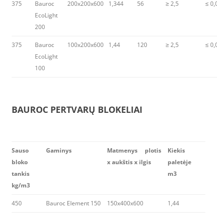
375
Bauroc
200x200x600
1,344
56
≥ 2,5
≤ 0,
EcoLight
200
375
Bauroc
100x200x600
1,44
120
≥ 2,5
≤ 0,
EcoLight
100
BAUROC PERTVARŲ BLOKELIAI
Sauso
Gaminys
Matmenys plotis
Kiekis
bloko
x aukštis x ilgis
paletėje
tankis
m3
kg/m3
450
Bauroc Element 150
150x400x600
1,44