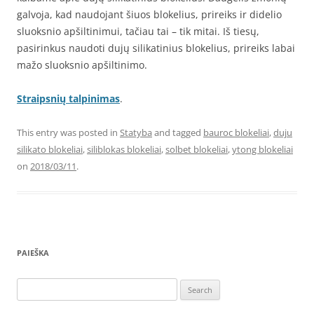
galvoja, kad naudojant šiuos blokelius, prireiks ir didelio
sluoksnio apšiltinimui, tačiau tai – tik mitai. Iš tiesų,
pasirinkus naudoti dujų silikatinius blokelius, prireiks labai
mažo sluoksnio apšiltinimo.
Straipsnių talpinimas
.
This entry was posted in
Statyba
and tagged
bauroc blokeliai
,
duju
silikato blokeliai
,
siliblokas blokeliai
,
solbet blokeliai
,
ytong blokeliai
on
2018/03/11
.
PAIEŠKA
Search
for: