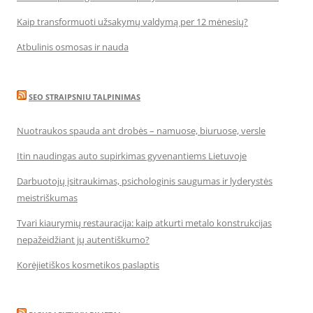
Kaip transformuoti užsakymų valdymą per 12 mėnesių?
Atbulinis osmosas ir nauda
SEO STRAIPSNIU TALPINIMAS
Nuotraukos spauda ant drobės – namuose, biuruose, versle
Itin naudingas auto supirkimas gyvenantiems Lietuvoje
Darbuotojų įsitraukimas, psichologinis saugumas ir lyderystės
meistriškumas
Tvari kiaurymių restauracija: kaip atkurti metalo konstrukcijas
nepažeidžiant jų autentiškumo?
Korėjietiškos kosmetikos paslaptis