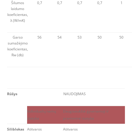
Šilumos
0,7
0,7
0,7
0,7
1
laidumo
koeficientas,
λ (W/mK)
Garso
56
54
53
50
50
sumažėjimo
koeficientas,
Rw (db)
Rūšys
NAUDOJIMAS
Individualių namų
Daugiaaukštė gyvenamoji ir
statyba
pramoninė statyba
Siliblokas
Atitvaros
Atitvaros