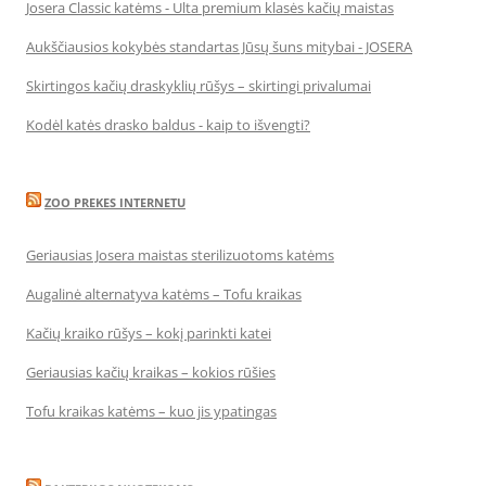
Josera Classic katėms - Ulta premium klasės kačių maistas
Aukščiausios kokybės standartas Jūsų šuns mitybai - JOSERA
Skirtingos kačių draskyklių rūšys – skirtingi privalumai
Kodėl katės drasko baldus - kaip to išvengti?
ZOO PREKES INTERNETU
Geriausias Josera maistas sterilizuotoms katėms
Augalinė alternatyva katėms – Tofu kraikas
Kačių kraiko rūšys – kokį parinkti katei
Geriausias kačių kraikas – kokios rūšies
Tofu kraikas katėms – kuo jis ypatingas