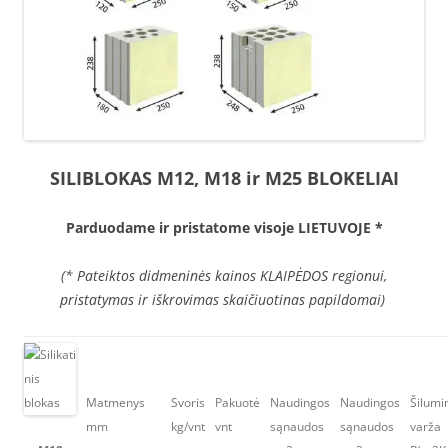
SILIBLOKAS M12, M18 ir M25 BLOKELIAI
Parduodame ir pristatome visoje LIETUVOJE *
(* Pateiktos didmeninės kainos KLAIPĖDOS regionui,
pristatymas ir iškrovimas skaičiuotinas papildomai)
Matmenys
Svoris
Pakuotė
Naudingos
Naudingos
Šilumi
mm
kg/vnt
vnt
sąnaudos
sąnaudos
varža