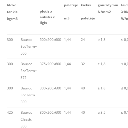
bloko
paletėje
kiekis
gniuždymui
lai
plotis x
tankis
N/mm2
λ10
aukštis x
m3
paletėje
kg/m3
W/
ilgis
300
Bauroc
500x200x600
1,44
24
≥ 1,8
≤ 0,
EcoTerm+
500
300
Bauroc
375x200x600
1,44
32
≥ 1,8
≤ 0,
EcoTerm+
375
300
Bauroc
300x200x600
1,44
40
≥ 1,8
≤ 0,
EcoTerm+
300
425
Bauroc
300x200x600
1,44
40
≥ 3,5
≤ 0,
Classic
300