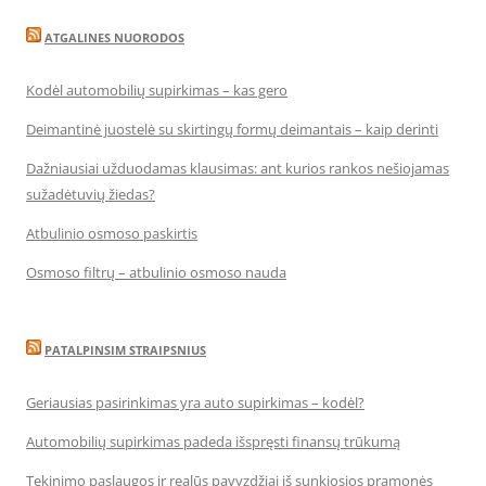
ATGALINES NUORODOS
Kodėl automobilių supirkimas – kas gero
Deimantinė juostelė su skirtingų formų deimantais – kaip derinti
Dažniausiai užduodamas klausimas: ant kurios rankos nešiojamas
sužadėtuvių žiedas?
Atbulinio osmoso paskirtis
Osmoso filtrų – atbulinio osmoso nauda
PATALPINSIM STRAIPSNIUS
Geriausias pasirinkimas yra auto supirkimas – kodėl?
Automobilių supirkimas padeda išspręsti finansų trūkumą
Tekinimo paslaugos ir realūs pavyzdžiai iš sunkiosios pramonės