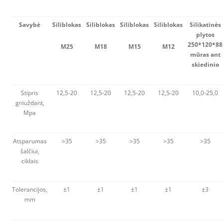
Savybė
Siliblokas
Siliblokas
Siliblokas
Siliblokas
Silikatinės
plytos
250*120*88
M25
M18
M15
M12
mūras ant
skiedinio
Stipris
12,5-20
12,5-20
12,5-20
12,5-20
10,0-25,0
gniuždant,
Mpa
Atsparumas
>35
>35
>35
>35
>35
šalčiui,
ciklais
Tolerancijos,
±1
±1
±1
±1
±3
mm