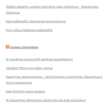
Didelių gabaritų sunkios technikos dalių tekinimas – Maksimalus
tikslumas
Kaip kaklaraištis derinamas prie kostiumo
Vyrų stilius keičiantis kaklaraištis
IDOMUS STRAIPSNIAI
Ar naudinga automobilį parduoti supirkėjams?
Vandens filtrai nuo kalkių namui
Kiaurymių restauravimas – technologijos: suvirinimas, frezavimas ir
įvorių įpresavimas
Kaip išsirinkti namų kvapus
Ar užaugintas deimantas spindi taip pat kaip natūralus?