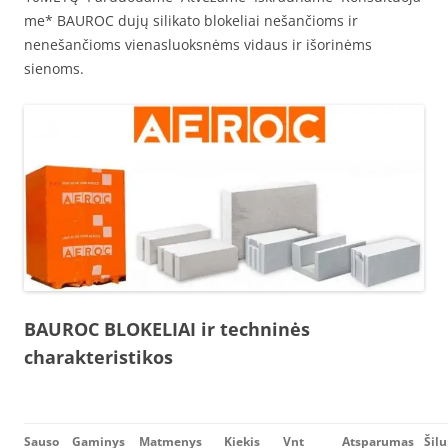
me* BAUROC dujų silikato blokeliai nešančioms ir
nenešančioms vienasluoksnėms vidaus ir išorinėms
sienoms.
BAUROC BLOKELIAI ir techninės
charakteristikos
Sauso
Gaminys
Matmenys
Kiekis
Vnt
Atsparumas
Šil