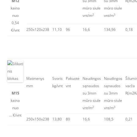
M12
su 3mm
su 3mm
R(m2K
kaina
mūro siule
mūro siule
2
3
nuo
vnt/m
vnt/m
0,54
250x120x238
11,10
96
16,6
134,96
0,18
€/vnt
Matmenys
Svoris
Pakuotė
Naudingos
Naudingos
Šilumi
mm
kg/vnt
vnt
sąnaudos
sąnaudos
varža
M15
su 3mm
su 3mm
R(m2K
kaina
mūro siule
mūro siule
2
3
nuo
vnt/m
vnt/m
… €/vnt
250x150x238
13,80
80
16,6
108,5
0,21