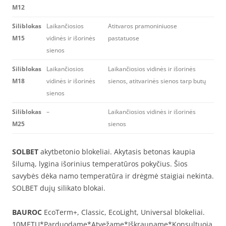
M12
Siliblokas
Laikančiosios
Atitvaros pramoniniuose
M15
vidinės ir išorinės
pastatuose
sienos
Siliblokas
Laikančiosios
Laikančiosios vidinės ir išorinės
M18
vidinės ir išorinės
sienos, atitvarinės sienos tarp butų
sienos
Siliblokas
–
Laikančiosios vidinės ir išorinės
M25
sienos
SOLBET
akytbetonio blokeliai. Akytasis betonas kaupia
šilumą, lygina išorinius temperatūros pokyčius. Šios
savybės dėka namo temperatūra ir drėgmė staigiai nekinta.
SOLBET dujų silikato blokai.
BAUROC
EcoTerm+, Classic, EcoLight, Universal blokeliai.
10METŲ*Parduodame*Atvežame*Iškrauname*Konsultuoja