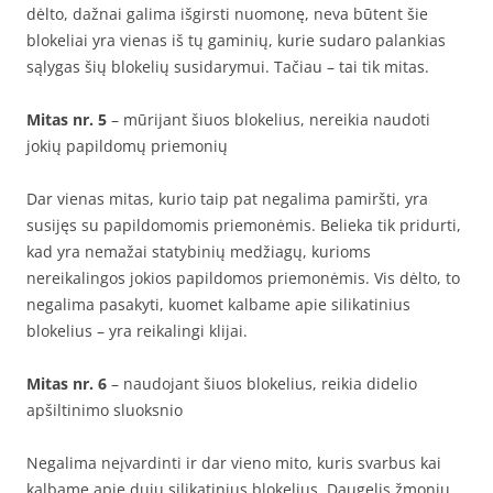
dėlto, dažnai galima išgirsti nuomonę, neva būtent šie
blokeliai yra vienas iš tų gaminių, kurie sudaro palankias
sąlygas šių blokelių susidarymui. Tačiau – tai tik mitas.
Mitas nr. 5
– mūrijant šiuos blokelius, nereikia naudoti
jokių papildomų priemonių
Dar vienas mitas, kurio taip pat negalima pamiršti, yra
susijęs su papildomomis priemonėmis. Belieka tik pridurti,
kad yra nemažai statybinių medžiagų, kurioms
nereikalingos jokios papildomos priemonėmis. Vis dėlto, to
negalima pasakyti, kuomet kalbame apie silikatinius
blokelius – yra reikalingi klijai.
Mitas nr. 6
– naudojant šiuos blokelius, reikia didelio
apšiltinimo sluoksnio
Negalima neįvardinti ir dar vieno mito, kuris svarbus kai
kalbame apie dujų silikatinius blokelius. Daugelis žmonių