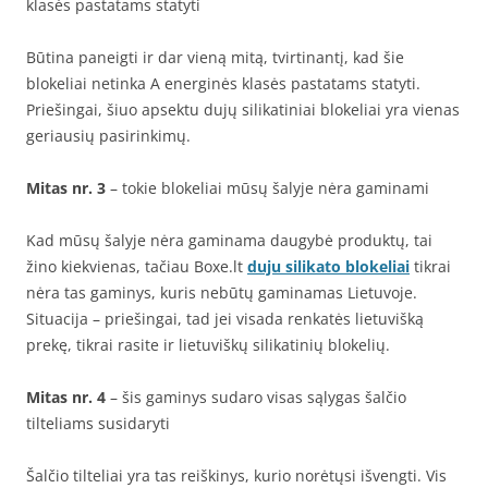
klasės pastatams statyti
Būtina paneigti ir dar vieną mitą, tvirtinantį, kad šie
blokeliai netinka A energinės klasės pastatams statyti.
Priešingai, šiuo apsektu dujų silikatiniai blokeliai yra vienas
geriausių pasirinkimų.
Mitas nr. 3
– tokie blokeliai mūsų šalyje nėra gaminami
Kad mūsų šalyje nėra gaminama daugybė produktų, tai
žino kiekvienas, tačiau Boxe.lt
duju silikato blokeliai
tikrai
nėra tas gaminys, kuris nebūtų gaminamas Lietuvoje.
Situacija – priešingai, tad jei visada renkatės lietuvišką
prekę, tikrai rasite ir lietuviškų silikatinių blokelių.
Mitas nr. 4
– šis gaminys sudaro visas sąlygas šalčio
tilteliams susidaryti
Šalčio tilteliai yra tas reiškinys, kurio norėtųsi išvengti. Vis