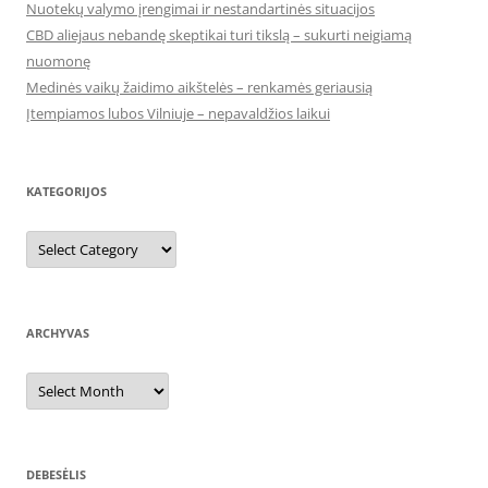
Nuotekų valymo įrengimai ir nestandartinės situacijos
CBD aliejaus nebandę skeptikai turi tikslą – sukurti neigiamą
nuomonę
Medinės vaikų žaidimo aikštelės – renkamės geriausią
Įtempiamos lubos Vilniuje – nepavaldžios laikui
KATEGORIJOS
Kategorijos
ARCHYVAS
Archyvas
DEBESĖLIS