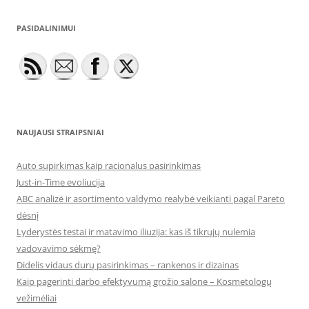
PASIDALINIMUI
NAUJAUSI STRAIPSNIAI
Auto supirkimas kaip racionalus pasirinkimas
Just-in-Time evoliucija
ABC analizė ir asortimento valdymo realybė veikianti pagal Pareto
dėsnį
Lyderystės testai ir matavimo iliuzija: kas iš tikrųjų nulemia
vadovavimo sėkmę?
Didelis vidaus durų pasirinkimas – rankenos ir dizainas
Kaip pagerinti darbo efektyvumą grožio salone – Kosmetologų
vežimėliai