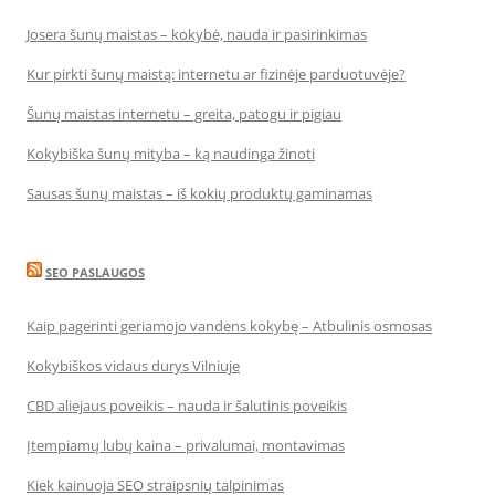
Josera šunų maistas – kokybė, nauda ir pasirinkimas
Kur pirkti šunų maistą: internetu ar fizinėje parduotuvėje?
Šunų maistas internetu – greita, patogu ir pigiau
Kokybiška šunų mityba – ką naudinga žinoti
Sausas šunų maistas – iš kokių produktų gaminamas
SEO PASLAUGOS
Kaip pagerinti geriamojo vandens kokybę – Atbulinis osmosas
Kokybiškos vidaus durys Vilniuje
CBD aliejaus poveikis – nauda ir šalutinis poveikis
Įtempiamų lubų kaina – privalumai, montavimas
Kiek kainuoja SEO straipsnių talpinimas