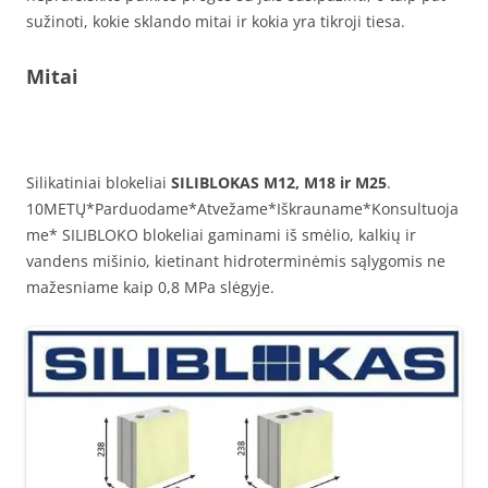
sužinoti, kokie sklando mitai ir kokia yra tikroji tiesa.
Mitai
Silikatiniai blokeliai
SILIBLOKAS M12, M18 ir M25
.
10METŲ*Parduodame*Atvežame*Iškrauname*Konsultuoja
me* SILIBLOKO blokeliai gaminami iš smėlio, kalkių ir
vandens mišinio, kietinant hidroterminėmis sąlygomis ne
mažesniame kaip 0,8 MPa slėgyje.