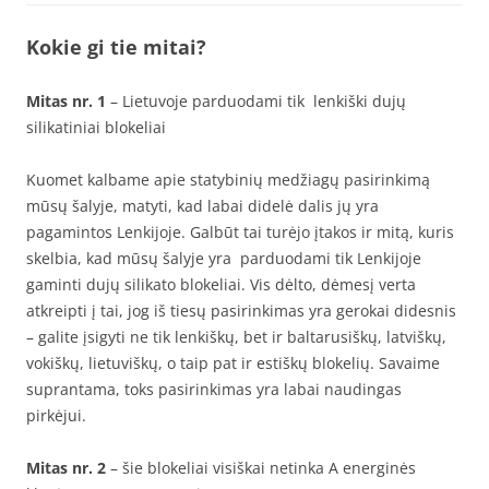
Kokie gi tie mitai?
Mitas nr. 1
– Lietuvoje parduodami tik lenkiški dujų
silikatiniai blokeliai
Kuomet kalbame apie statybinių medžiagų pasirinkimą
mūsų šalyje, matyti, kad labai didelė dalis jų yra
pagamintos Lenkijoje. Galbūt tai turėjo įtakos ir mitą, kuris
skelbia, kad mūsų šalyje yra parduodami tik Lenkijoje
gaminti dujų silikato blokeliai. Vis dėlto, dėmesį verta
atkreipti į tai, jog iš tiesų pasirinkimas yra gerokai didesnis
– galite įsigyti ne tik lenkiškų, bet ir baltarusiškų, latviškų,
vokiškų, lietuviškų, o taip pat ir estiškų blokelių. Savaime
suprantama, toks pasirinkimas yra labai naudingas
pirkėjui.
Mitas nr. 2
– šie blokeliai visiškai netinka A energinės