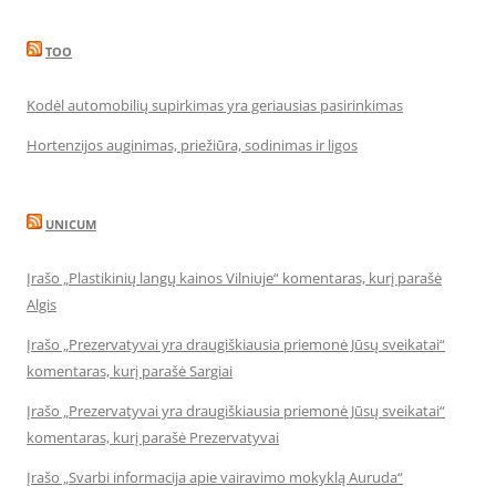
TOO
Kodėl automobilių supirkimas yra geriausias pasirinkimas
Hortenzijos auginimas, priežiūra, sodinimas ir ligos
UNICUM
Įrašo „Plastikinių langų kainos Vilniuje“ komentaras, kurį parašė
Algis
Įrašo „Prezervatyvai yra draugiškiausia priemonė Jūsų sveikatai“
komentaras, kurį parašė Sargiai
Įrašo „Prezervatyvai yra draugiškiausia priemonė Jūsų sveikatai“
komentaras, kurį parašė Prezervatyvai
Įrašo „Svarbi informacija apie vairavimo mokyklą Auruda“