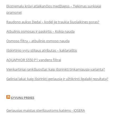
Ekstremalų krūvį atlaikančios medžiagos – Tiekimas sunkiajai
pramonei
Raudono aukso žiedai – kodėl jie traukia šiuolaikines poras?
Atbulinis osmosas ir paskirtis – Kokia nauda
Osmoso filtrų – atbulinio osmoso nauda
Išskirtinio vyrų stiliaus atributas – kaklaraištis
AQUAPHOR S550 P1 vandens filtrai
Vienkartiniai rankšluosčiai: kaip išsirinkti tinkamiausią variantą?
Geliniai lakai: kaip išsirinkti geriausią ir užtikrinti ilgalaikį rezultatą?
GYVUNU PREKES
Geriausias maistas sterilizuotoms katėms - JOSERA