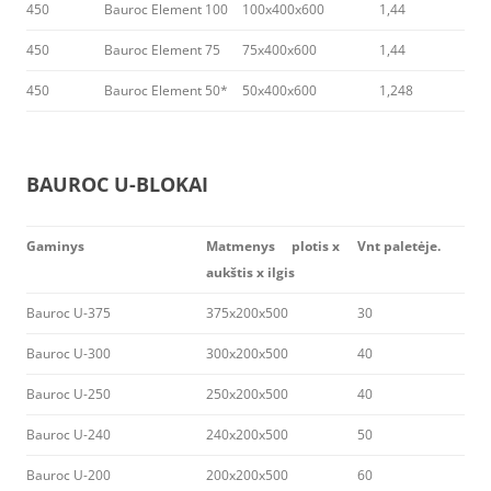
450
Bauroc Element 100
100x400x600
1,44
450
Bauroc Element 75
75x400x600
1,44
450
Bauroc Element 50*
50x400x600
1,248
BAUROC U-BLOKAI
Gaminys
Matmenys plotis x
Vnt paletėje.
aukštis x ilgis
Bauroc U-375
375x200x500
30
Bauroc U-300
300x200x500
40
Bauroc U-250
250x200x500
40
Bauroc U-240
240x200x500
50
Bauroc U-200
200x200x500
60