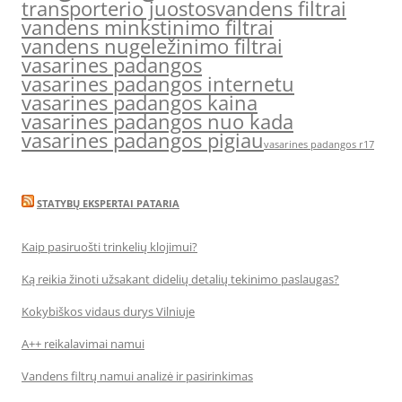
transporterio juostos
vandens filtrai
vandens minkstinimo filtrai
vandens nugeležinimo filtrai
vasarines padangos
vasarines padangos internetu
vasarines padangos kaina
vasarines padangos nuo kada
vasarines padangos pigiau
vasarines padangos r17
STATYBŲ EKSPERTAI PATARIA
Kaip pasiruošti trinkelių klojimui?
Ką reikia žinoti užsakant didelių detalių tekinimo paslaugas?
Kokybiškos vidaus durys Vilniuje
A++ reikalavimai namui
Vandens filtrų namui analizė ir pasirinkimas