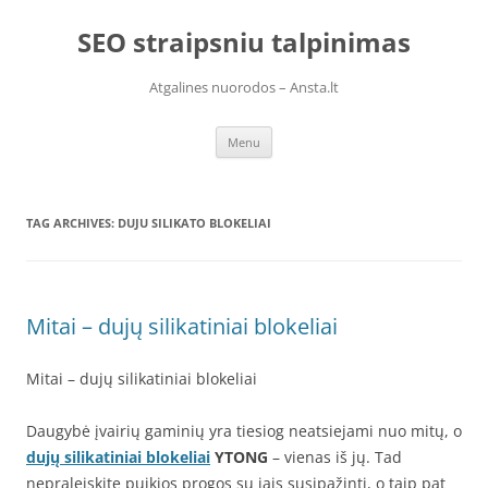
Skip
to
SEO straipsniu talpinimas
content
Atgalines nuorodos – Ansta.lt
Menu
TAG ARCHIVES:
DUJU SILIKATO BLOKELIAI
Mitai – dujų silikatiniai blokeliai
Mitai – dujų silikatiniai blokeliai
Daugybė įvairių gaminių yra tiesiog neatsiejami nuo mitų, o
dujų silikatiniai blokeliai
YTONG
– vienas iš jų. Tad
nepraleiskite puikios progos su jais susipažinti, o taip pat