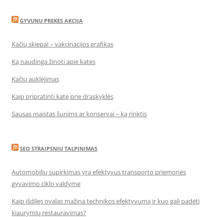
GYVUNU PREKES AKCIJA
Kačių skiepai – vakcinacijos grafikas
Ką naudinga žinoti apie kates
Kačių auklėjimas
Kaip pripratinti katę prie draskyklės
Sausas maistas šunims ar konservai – ką rinktis
SEO STRAIPSNIU TALPINIMAS
Automobilių supirkimas yra efektyvus transporto priemonės
gyvavimo ciklo valdyme
Kaip išdilęs ovalas mažina technikos efektyvumą ir kuo gali padėti
kiaurymių restauravimas?