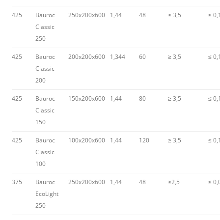
425
Bauroc
250x200x600
1,44
48
≥ 3,5
≤ 0,
Classic
250
425
Bauroc
200x200x600
1,344
60
≥ 3,5
≤ 0,
Classic
200
425
Bauroc
150x200x600
1,44
80
≥ 3,5
≤ 0,
Classic
150
425
Bauroc
100x200x600
1,44
120
≥ 3,5
≤ 0,
Classic
100
375
Bauroc
250x200x600
1,44
48
≥2,5
≤ 0,
EcoLight
250