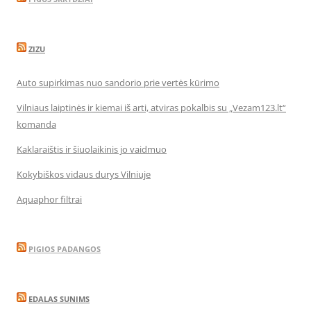
ZIZU
Auto supirkimas nuo sandorio prie vertės kūrimo
Vilniaus laiptinės ir kiemai iš arti, atviras pokalbis su „Vezam123.lt“
komanda
Kaklaraištis ir šiuolaikinis jo vaidmuo
Kokybiškos vidaus durys Vilniuje
Aquaphor filtrai
PIGIOS PADANGOS
EDALAS SUNIMS