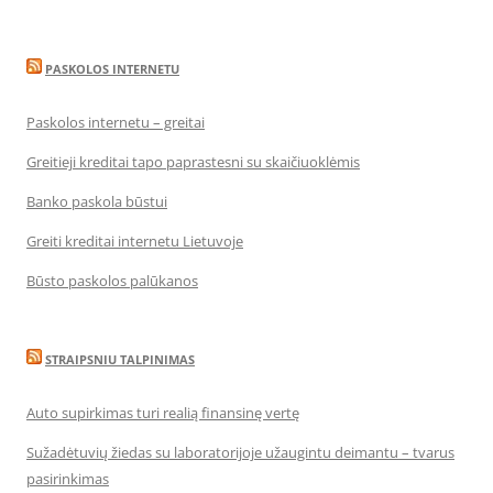
PASKOLOS INTERNETU
Paskolos internetu – greitai
Greitieji kreditai tapo paprastesni su skaičiuoklėmis
Banko paskola būstui
Greiti kreditai internetu Lietuvoje
Būsto paskolos palūkanos
STRAIPSNIU TALPINIMAS
Auto supirkimas turi realią finansinę vertę
Sužadėtuvių žiedas su laboratorijoje užaugintu deimantu – tvarus
pasirinkimas