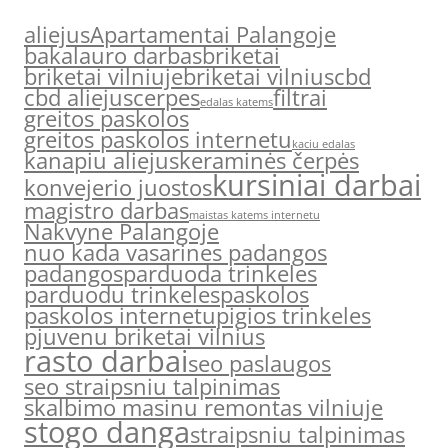
aliejus
Apartamentai Palangoje
bakalauro darbas
briketai
briketai vilniuje
briketai vilnius
cbd
cbd aliejus
cerpes
filtrai
edalas katems
greitos paskolos
greitos paskolos internetu
kaciu edalas
kanapiu aliejus
keraminės čerpės
kursiniai darbai
konvejerio juostos
magistro darbas
maistas katems internetu
Nakvyne Palangoje
nuo kada vasarines padangos
padangos
parduoda trinkeles
parduodu trinkeles
paskolos
paskolos internetu
pigios trinkeles
pjuvenu briketai vilnius
rasto darbai
seo paslaugos
seo straipsniu talpinimas
skalbimo masinu remontas vilniuje
stogo danga
straipsniu talpinimas