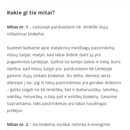
Kokie gi tie mitai?
Mitas nr. 1
– Lietuvoje parduodami tik lenkiški dujų
silikatiniai blokeliai
Kuomet kalbame apie statybinių medžiagų pasirinkimą
mūsų šalyje, matyti, kad labai didelė dalis jų yra
pagamintos Lenkijoje. Galbūt tai turėjo įtakos ir mitą, kuris
skelbia, kad mūsų šalyje yra parduodami tik Lenkijoje
gaminti dujų silikato blokeliai. Vis dėlto, dėmesį verta
atkreipti į tai, jog iš tiesų pasirinkimas yra gerokai didesnis
– galite įsigyti ne tik lenkiškų, bet ir baltarusiškų, latviškų,
vokiškų, lietuviškų, o taip pat ir estiškų blokelių. Savaime
suprantama, toks pasirinkimas yra labai naudingas
pirkėjui.
Mitas nr. 2
– šie blokeliai visiškai netinka A energinės