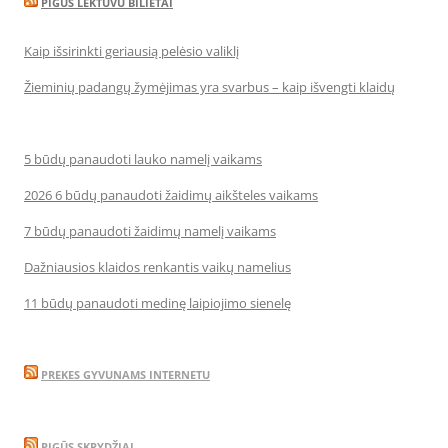
PIGUS LEKTUVU BILIETAI
Kaip išsirinkti geriausią pelėsio valiklį
Žieminių padangų žymėjimas yra svarbus – kaip išvengti klaidų
5 būdų panaudoti lauko namelį vaikams
2026 6 būdų panaudoti žaidimų aikšteles vaikams
7 būdų panaudoti žaidimų namelį vaikams
Dažniausios klaidos renkantis vaikų namelius
11 būdų panaudoti medinę laipiojimo sienelę
PREKES GYVUNAMS INTERNETU
PIGŪS SKRYDŽIAI