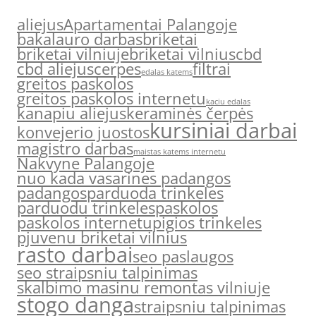
aliejus
Apartamentai Palangoje
bakalauro darbas
briketai
briketai vilniuje
briketai vilnius
cbd
cbd aliejus
cerpes
filtrai
edalas katems
greitos paskolos
greitos paskolos internetu
kaciu edalas
kanapiu aliejus
keraminės čerpės
kursiniai darbai
konvejerio juostos
magistro darbas
maistas katems internetu
Nakvyne Palangoje
nuo kada vasarines padangos
padangos
parduoda trinkeles
parduodu trinkeles
paskolos
paskolos internetu
pigios trinkeles
pjuvenu briketai vilnius
rasto darbai
seo paslaugos
seo straipsniu talpinimas
skalbimo masinu remontas vilniuje
stogo danga
straipsniu talpinimas