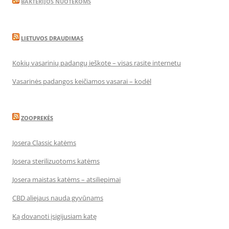
BAKTERIJOS NUOTEKOMS
LIETUVOS DRAUDIMAS
Kokių vasarinių padangų ieškote – visas rasite internetu
Vasarinės padangos keičiamos vasarai – kodėl
ZOOPREKĖS
Josera Classic katėms
Josera sterilizuotoms katėms
Josera maistas katėms – atsiliepimai
CBD aliejaus nauda gyvūnams
Ką dovanoti įsigijusiam katę