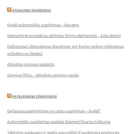
ATGALINES NUORODOS
Kodėl automobilių supirkimas – kas gero
Deimantinė juostelė su skirtingų formų deimantais – kaip derinti
Dažniausiai užduodamas klausimas: ant kurios rankos nešiojamas
sužadėtuvių žiedas?
Atbulinio osmoso paskirtis
Osmoso filtrų – atbulinio osmoso nauda
PATALPINSIM STRAIPSNIUS
Geriausias pasirinkimas yra auto supirkimas – kodėl?
Automobilių supirkimas padeda išspręsti finansų trūkumą
Tekinimo paslaugos ir realūs pavyzdžiai iš sunkiosios pramonės