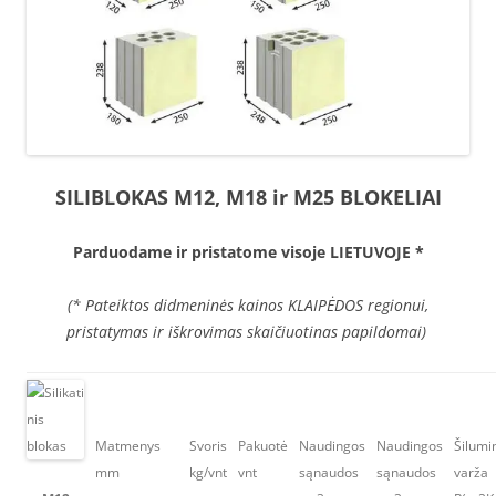
SILIBLOKAS M12, M18 ir M25 BLOKELIAI
Parduodame ir pristatome visoje LIETUVOJE *
(* Pateiktos didmeninės kainos KLAIPĖDOS regionui,
pristatymas ir iškrovimas skaičiuotinas papildomai)
Matmenys
Svoris
Pakuotė
Naudingos
Naudingos
Šilumi
mm
kg/vnt
vnt
sąnaudos
sąnaudos
varža