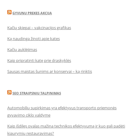
GYVUNU PREKES AKCIJA
Kačių skiepai – vakcinacijos grafikas
Ką naudinga žinoti apie kates
Kačių auklėjimas
Kaip pripratinti katę prie draskyklės
Sausas maistas šunims ar konservai – ką rinktis
SEO STRAIPSNIU TALPINIMAS
Automobilių supirkimas yra efektyvus transporto priemonės
gyvavimo ciklo valdyme
Kaip išdilęs ovalas mažina technikos efektyvumą ir kuo gali padėti
kiaurymių restauravimas?