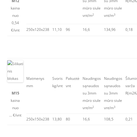
M12
su 3mm
su 3mm
R(m2K
kaina
mūro siule
mūro siule
2
3
nuo
vnt/m
vnt/m
0,54
250x120x238
11,10
96
16,6
134,96
0,18
€/vnt
Matmenys
Svoris
Pakuotė
Naudingos
Naudingos
Šilumi
mm
kg/vnt
vnt
sąnaudos
sąnaudos
varža
M15
su 3mm
su 3mm
R(m2K
kaina
mūro siule
mūro siule
2
3
nuo
vnt/m
vnt/m
… €/vnt
250x150x238
13,80
80
16,6
108,5
0,21