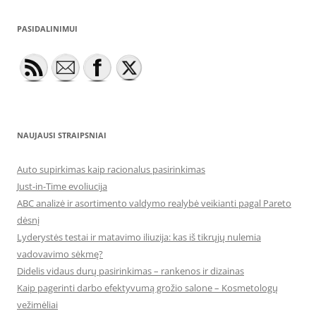
PASIDALINIMUI
NAUJAUSI STRAIPSNIAI
Auto supirkimas kaip racionalus pasirinkimas
Just-in-Time evoliucija
ABC analizė ir asortimento valdymo realybė veikianti pagal Pareto
dėsnį
Lyderystės testai ir matavimo iliuzija: kas iš tikrųjų nulemia
vadovavimo sėkmę?
Didelis vidaus durų pasirinkimas – rankenos ir dizainas
Kaip pagerinti darbo efektyvumą grožio salone – Kosmetologų
vežimėliai