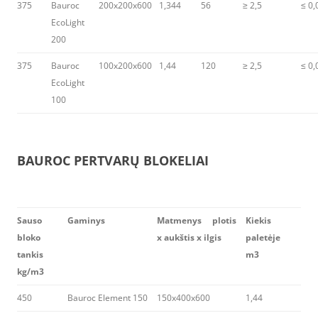
375
Bauroc
200x200x600
1,344
56
≥ 2,5
≤ 0,
EcoLight
200
375
Bauroc
100x200x600
1,44
120
≥ 2,5
≤ 0,
EcoLight
100
BAUROC PERTVARŲ BLOKELIAI
Sauso
Gaminys
Matmenys plotis
Kiekis
bloko
x aukštis x ilgis
paletėje
tankis
m3
kg/m3
450
Bauroc Element 150
150x400x600
1,44