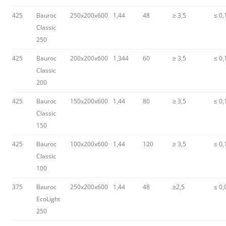
425
Bauroc
250x200x600
1,44
48
≥ 3,5
≤ 0,
Classic
250
425
Bauroc
200x200x600
1,344
60
≥ 3,5
≤ 0,
Classic
200
425
Bauroc
150x200x600
1,44
80
≥ 3,5
≤ 0,
Classic
150
425
Bauroc
100x200x600
1,44
120
≥ 3,5
≤ 0,
Classic
100
375
Bauroc
250x200x600
1,44
48
≥2,5
≤ 0,
EcoLight
250