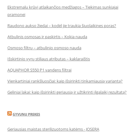
Ekstremalų krūvį atlaikančios medžiagos – Tiekimas sunkiajai
pramonei
Raudono aukso žiedai – kodėl jie traukia šiuolaikines poras?
Atbulinis osmosas ir paskirtis – Kokia nauda
Osmoso filtrų – atbulinio osmoso nauda
Išskirtinio vyrų stiliaus atributas – kaklaraištis
AQUAPHOR S550 P1 vandens filtrai
Vienkartiniai rankšluosčiai: kaip išsirinkti tinkamiausią variantą?
Geliniai lakai: kaip išsirinkti geriausią ir užtikrinti ilgalaikį rezultatą?
GYVUNU PREKES
Geriausias maistas sterilizuotoms katėms - JOSERA