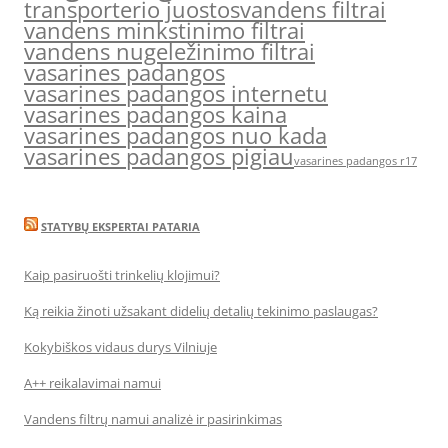
transporterio juostos
vandens filtrai
vandens minkstinimo filtrai
vandens nugeležinimo filtrai
vasarines padangos
vasarines padangos internetu
vasarines padangos kaina
vasarines padangos nuo kada
vasarines padangos pigiau
vasarines padangos r17
STATYBŲ EKSPERTAI PATARIA
Kaip pasiruošti trinkelių klojimui?
Ką reikia žinoti užsakant didelių detalių tekinimo paslaugas?
Kokybiškos vidaus durys Vilniuje
A++ reikalavimai namui
Vandens filtrų namui analizė ir pasirinkimas