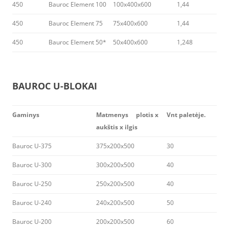
450
Bauroc Element 100
100x400x600
1,44
450
Bauroc Element 75
75x400x600
1,44
450
Bauroc Element 50*
50x400x600
1,248
BAUROC U-BLOKAI
Gaminys
Matmenys plotis x
Vnt paletėje.
aukštis x ilgis
Bauroc U-375
375x200x500
30
Bauroc U-300
300x200x500
40
Bauroc U-250
250x200x500
40
Bauroc U-240
240x200x500
50
Bauroc U-200
200x200x500
60