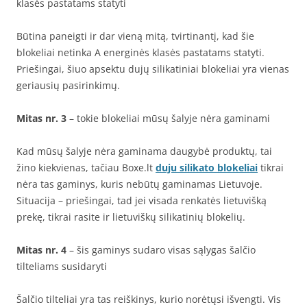
klasės pastatams statyti
Būtina paneigti ir dar vieną mitą, tvirtinantį, kad šie
blokeliai netinka A energinės klasės pastatams statyti.
Priešingai, šiuo apsektu dujų silikatiniai blokeliai yra vienas
geriausių pasirinkimų.
Mitas nr. 3
– tokie blokeliai mūsų šalyje nėra gaminami
Kad mūsų šalyje nėra gaminama daugybė produktų, tai
žino kiekvienas, tačiau Boxe.lt
duju silikato blokeliai
tikrai
nėra tas gaminys, kuris nebūtų gaminamas Lietuvoje.
Situacija – priešingai, tad jei visada renkatės lietuvišką
prekę, tikrai rasite ir lietuviškų silikatinių blokelių.
Mitas nr. 4
– šis gaminys sudaro visas sąlygas šalčio
tilteliams susidaryti
Šalčio tilteliai yra tas reiškinys, kurio norėtųsi išvengti. Vis