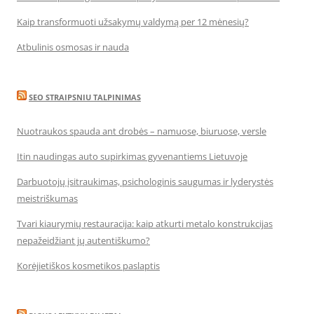
Kaip transformuoti užsakymų valdymą per 12 mėnesių?
Atbulinis osmosas ir nauda
SEO STRAIPSNIU TALPINIMAS
Nuotraukos spauda ant drobės – namuose, biuruose, versle
Itin naudingas auto supirkimas gyvenantiems Lietuvoje
Darbuotojų įsitraukimas, psichologinis saugumas ir lyderystės
meistriškumas
Tvari kiaurymių restauracija: kaip atkurti metalo konstrukcijas
nepažeidžiant jų autentiškumo?
Korėjietiškos kosmetikos paslaptis