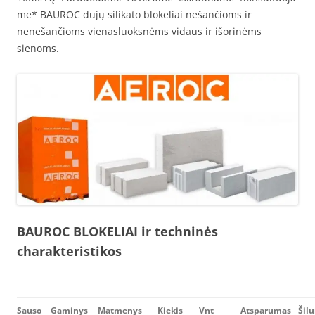
me* BAUROC dujų silikato blokeliai nešančioms ir
nenešančioms vienasluoksnėms vidaus ir išorinėms
sienoms.
BAUROC BLOKELIAI ir techninės
charakteristikos
Sauso
Gaminys
Matmenys
Kiekis
Vnt
Atsparumas
Šil