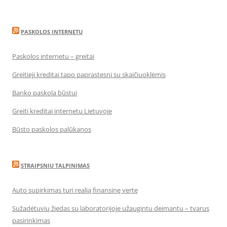
PASKOLOS INTERNETU
Paskolos internetu – greitai
Greitieji kreditai tapo paprastesni su skaičiuoklėmis
Banko paskola būstui
Greiti kreditai internetu Lietuvoje
Būsto paskolos palūkanos
STRAIPSNIU TALPINIMAS
Auto supirkimas turi realią finansinę vertę
Sužadėtuvių žiedas su laboratorijoje užaugintu deimantu – tvarus
pasirinkimas