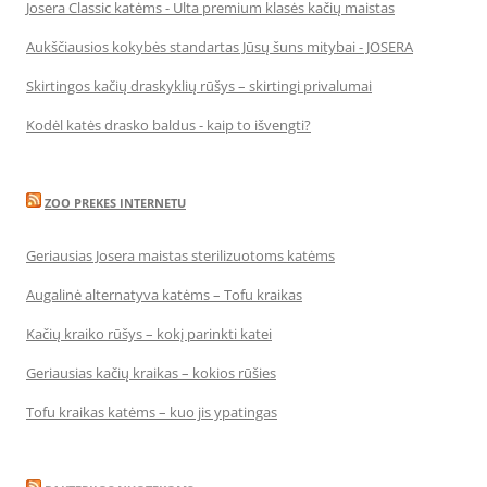
Josera Classic katėms - Ulta premium klasės kačių maistas
Aukščiausios kokybės standartas Jūsų šuns mitybai - JOSERA
Skirtingos kačių draskyklių rūšys – skirtingi privalumai
Kodėl katės drasko baldus - kaip to išvengti?
ZOO PREKES INTERNETU
Geriausias Josera maistas sterilizuotoms katėms
Augalinė alternatyva katėms – Tofu kraikas
Kačių kraiko rūšys – kokį parinkti katei
Geriausias kačių kraikas – kokios rūšies
Tofu kraikas katėms – kuo jis ypatingas