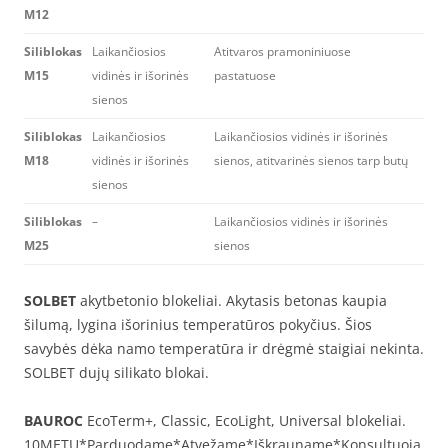
M12
Siliblokas
Laikančiosios
Atitvaros pramoniniuose
M15
vidinės ir išorinės
pastatuose
sienos
Siliblokas
Laikančiosios
Laikančiosios vidinės ir išorinės
M18
vidinės ir išorinės
sienos, atitvarinės sienos tarp butų
sienos
Siliblokas
–
Laikančiosios vidinės ir išorinės
M25
sienos
SOLBET
akytbetonio blokeliai. Akytasis betonas kaupia
šilumą, lygina išorinius temperatūros pokyčius. Šios
savybės dėka namo temperatūra ir drėgmė staigiai nekinta.
SOLBET dujų silikato blokai.
BAUROC
EcoTerm+, Classic, EcoLight, Universal blokeliai.
10METŲ*Parduodame*Atvežame*Iškrauname*Konsultuoja