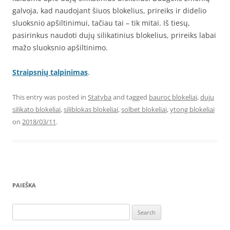
galvoja, kad naudojant šiuos blokelius, prireiks ir didelio
sluoksnio apšiltinimui, tačiau tai – tik mitai. Iš tiesų,
pasirinkus naudoti dujų silikatinius blokelius, prireiks labai
mažo sluoksnio apšiltinimo.
Straipsnių talpinimas
.
This entry was posted in
Statyba
and tagged
bauroc blokeliai
,
duju
silikato blokeliai
,
siliblokas blokeliai
,
solbet blokeliai
,
ytong blokeliai
on
2018/03/11
.
PAIEŠKA
Search
for: