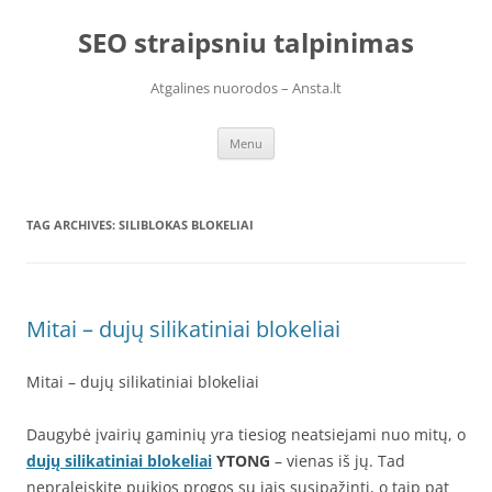
Skip
to
SEO straipsniu talpinimas
content
Atgalines nuorodos – Ansta.lt
Menu
TAG ARCHIVES:
SILIBLOKAS BLOKELIAI
Mitai – dujų silikatiniai blokeliai
Mitai – dujų silikatiniai blokeliai
Daugybė įvairių gaminių yra tiesiog neatsiejami nuo mitų, o
dujų silikatiniai blokeliai
YTONG
– vienas iš jų. Tad
nepraleiskite puikios progos su jais susipažinti, o taip pat