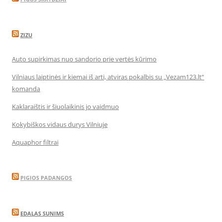
ZIZU
Auto supirkimas nuo sandorio prie vertės kūrimo
Vilniaus laiptinės ir kiemai iš arti, atviras pokalbis su „Vezam123.lt“
komanda
Kaklaraištis ir šiuolaikinis jo vaidmuo
Kokybiškos vidaus durys Vilniuje
Aquaphor filtrai
PIGIOS PADANGOS
EDALAS SUNIMS