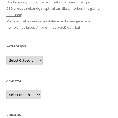
Nuotekų valymo įrengimai ir nestandartinės situacijos
CBD aliejaus nebandę skeptikai turi tikslą – sukurti neigiamą
nuomonę
Medinės vaikų žaidimo aikštelės – renkamės geriausią
Įtempiamos lubos Vilniuje – nepavaldžios laikui
KATEGORIJOS
Kategorijos
ARCHYVAS
Archyvas
DEBESĖLIS