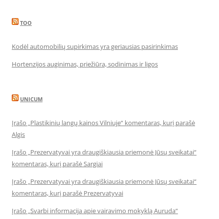
TOO
Kodėl automobilių supirkimas yra geriausias pasirinkimas
Hortenzijos auginimas, priežiūra, sodinimas ir ligos
UNICUM
Įrašo „Plastikinių langų kainos Vilniuje“ komentaras, kurį parašė
Algis
Įrašo „Prezervatyvai yra draugiškiausia priemonė Jūsų sveikatai“
komentaras, kurį parašė Sargiai
Įrašo „Prezervatyvai yra draugiškiausia priemonė Jūsų sveikatai“
komentaras, kurį parašė Prezervatyvai
Įrašo „Svarbi informacija apie vairavimo mokyklą Auruda“