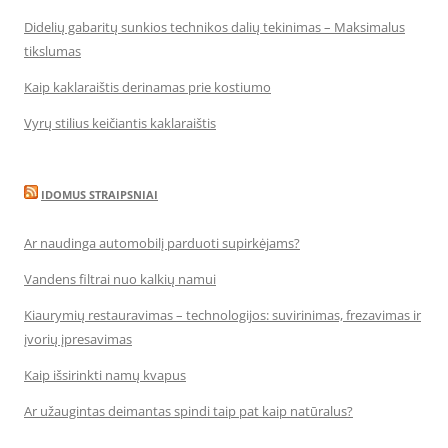
Didelių gabaritų sunkios technikos dalių tekinimas – Maksimalus
tikslumas
Kaip kaklaraištis derinamas prie kostiumo
Vyrų stilius keičiantis kaklaraištis
IDOMUS STRAIPSNIAI
Ar naudinga automobilį parduoti supirkėjams?
Vandens filtrai nuo kalkių namui
Kiaurymių restauravimas – technologijos: suvirinimas, frezavimas ir
įvorių įpresavimas
Kaip išsirinkti namų kvapus
Ar užaugintas deimantas spindi taip pat kaip natūralus?