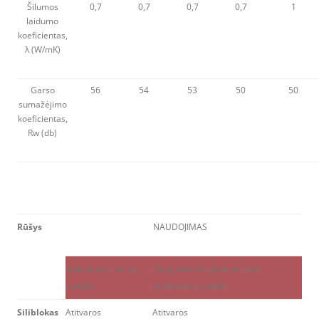
Šilumos
0,7
0,7
0,7
0,7
1
laidumo
koeficientas,
λ (W/mK)
Garso
56
54
53
50
50
sumažėjimo
koeficientas,
Rw (db)
Rūšys
NAUDOJIMAS
Individualių namų
Daugiaaukštė gyvenamoji ir
statyba
pramoninė statyba
Siliblokas
Atitvaros
Atitvaros