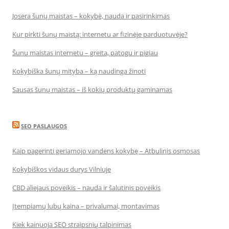
Josera šunų maistas – kokybė, nauda ir pasirinkimas
Kur pirkti šunų maistą: internetu ar fizinėje parduotuvėje?
Šunų maistas internetu – greita, patogu ir pigiau
Kokybiška šunų mityba – ką naudinga žinoti
Sausas šunų maistas – iš kokių produktų gaminamas
SEO PASLAUGOS
Kaip pagerinti geriamojo vandens kokybę – Atbulinis osmosas
Kokybiškos vidaus durys Vilniuje
CBD aliejaus poveikis – nauda ir šalutinis poveikis
Įtempiamų lubų kaina – privalumai, montavimas
Kiek kainuoja SEO straipsnių talpinimas