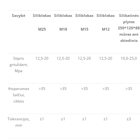
Savybė
Siliblokas
Siliblokas
Siliblokas
Siliblokas
Silikatinės
plytos
250*120*88
M25
M18
M15
M12
mūras ant
skiedinio
Stipris
12,5-20
12,5-20
12,5-20
12,5-20
10,0-25,0
gniuždant,
Mpa
Atsparumas
>35
>35
>35
>35
>35
šalčiui,
ciklais
Tolerancijos,
±1
±1
±1
±1
±3
mm