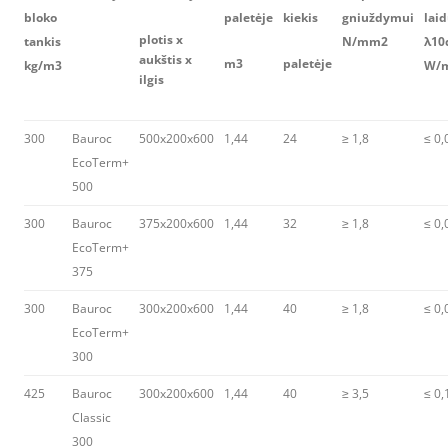
bloko
paletėje
kiekis
gniuždymui
lai
plotis x
tankis
N/mm2
λ10
aukštis x
m3
paletėje
kg/m3
W/
ilgis
300
Bauroc
500x200x600
1,44
24
≥ 1,8
≤ 0,
EcoTerm+
500
300
Bauroc
375x200x600
1,44
32
≥ 1,8
≤ 0,
EcoTerm+
375
300
Bauroc
300x200x600
1,44
40
≥ 1,8
≤ 0,
EcoTerm+
300
425
Bauroc
300x200x600
1,44
40
≥ 3,5
≤ 0,
Classic
300