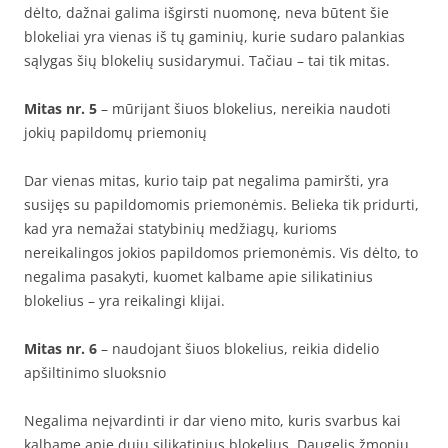
dėlto, dažnai galima išgirsti nuomonę, neva būtent šie
blokeliai yra vienas iš tų gaminių, kurie sudaro palankias
sąlygas šių blokelių susidarymui. Tačiau – tai tik mitas.
Mitas nr. 5
– mūrijant šiuos blokelius, nereikia naudoti
jokių papildomų priemonių
Dar vienas mitas, kurio taip pat negalima pamiršti, yra
susijęs su papildomomis priemonėmis. Belieka tik pridurti,
kad yra nemažai statybinių medžiagų, kurioms
nereikalingos jokios papildomos priemonėmis. Vis dėlto, to
negalima pasakyti, kuomet kalbame apie silikatinius
blokelius – yra reikalingi klijai.
Mitas nr. 6
– naudojant šiuos blokelius, reikia didelio
apšiltinimo sluoksnio
Negalima neįvardinti ir dar vieno mito, kuris svarbus kai
kalbame apie dujų silikatinius blokelius. Daugelis žmonių