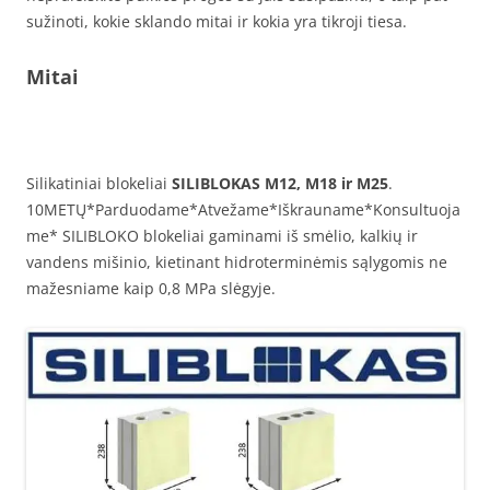
sužinoti, kokie sklando mitai ir kokia yra tikroji tiesa.
Mitai
Silikatiniai blokeliai
SILIBLOKAS M12, M18 ir M25
.
10METŲ*Parduodame*Atvežame*Iškrauname*Konsultuoja
me* SILIBLOKO blokeliai gaminami iš smėlio, kalkių ir
vandens mišinio, kietinant hidroterminėmis sąlygomis ne
mažesniame kaip 0,8 MPa slėgyje.