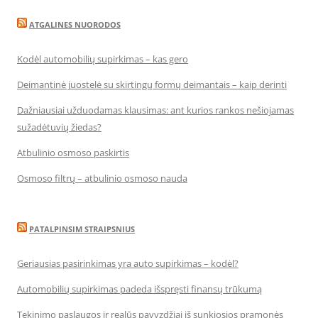
ATGALINES NUORODOS
Kodėl automobilių supirkimas – kas gero
Deimantinė juostelė su skirtingų formų deimantais – kaip derinti
Dažniausiai užduodamas klausimas: ant kurios rankos nešiojamas
sužadėtuvių žiedas?
Atbulinio osmoso paskirtis
Osmoso filtrų – atbulinio osmoso nauda
PATALPINSIM STRAIPSNIUS
Geriausias pasirinkimas yra auto supirkimas – kodėl?
Automobilių supirkimas padeda išspręsti finansų trūkumą
Tekinimo paslaugos ir realūs pavyzdžiai iš sunkiosios pramonės