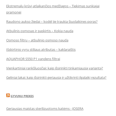
Ekstremalų krūvį atlaikančios medžiagos – Tiekimas sunkiajai
pramonei
Raudono aukso žiedai – kodėl jie traukia šiuolaikines poras?
Atbulinis osmosas ir paskirtis – Kokia nauda
Osmoso filtrų – atbulinio osmoso nauda
Išskirtinio vyrų stiliaus atributas – kaklaraištis
AQUAPHOR S550 P1 vandens filtrai
Vienkartiniai rankšluosčiai: kaip išsirinkti tinkamiausią variantą?
Geliniai lakai: kaip išsirinkti geriausią ir užtikrinti ilgalaikį rezultatą?
GYVUNU PREKES
Geriausias maistas sterilizuotoms katėms - JOSERA