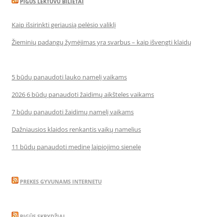
PIGUS LEKTUVU BILIETAI
Kaip išsirinkti geriausią pelėsio valiklį
Žieminių padangų žymėjimas yra svarbus – kaip išvengti klaidų
5 būdų panaudoti lauko namelį vaikams
2026 6 būdų panaudoti žaidimų aikšteles vaikams
7 būdų panaudoti žaidimų namelį vaikams
Dažniausios klaidos renkantis vaikų namelius
11 būdų panaudoti medinę laipiojimo sienelę
PREKES GYVUNAMS INTERNETU
PIGŪS SKRYDŽIAI