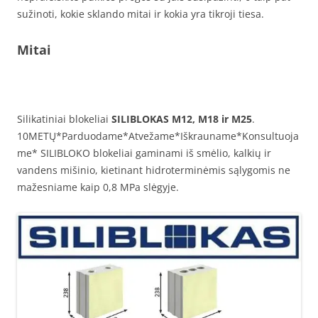
sužinoti, kokie sklando mitai ir kokia yra tikroji tiesa.
Mitai
Silikatiniai blokeliai
SILIBLOKAS M12, M18 ir M25
.
10METŲ*Parduodame*Atvežame*Iškrauname*Konsultuoja
me* SILIBLOKO blokeliai gaminami iš smėlio, kalkių ir
vandens mišinio, kietinant hidroterminėmis sąlygomis ne
mažesniame kaip 0,8 MPa slėgyje.