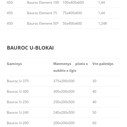
450
Bauroc Element 100
100x400x600
1,44
450
Bauroc Element 75
75x400x600
1,44
450
Bauroc Element 50*
50x400x600
1,248
BAUROC U-BLOKAI
Gaminys
Matmenys plotis x
Vnt paletėje.
aukštis x ilgis
Bauroc U-375
375x200x500
30
Bauroc U-300
300x200x500
40
Bauroc U-250
250x200x500
40
Bauroc U-240
240x200x500
50
Bauroc U-200
200x200x500
60