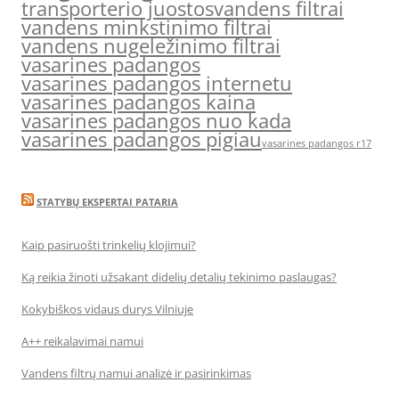
transporterio juostos
vandens filtrai
vandens minkstinimo filtrai
vandens nugeležinimo filtrai
vasarines padangos
vasarines padangos internetu
vasarines padangos kaina
vasarines padangos nuo kada
vasarines padangos pigiau
vasarines padangos r17
STATYBŲ EKSPERTAI PATARIA
Kaip pasiruošti trinkelių klojimui?
Ką reikia žinoti užsakant didelių detalių tekinimo paslaugas?
Kokybiškos vidaus durys Vilniuje
A++ reikalavimai namui
Vandens filtrų namui analizė ir pasirinkimas