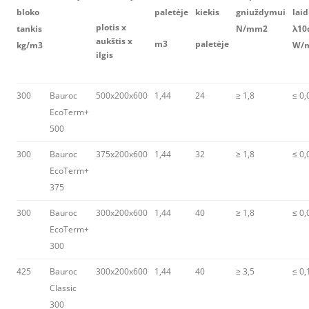
bloko
paletėje
kiekis
gniuždymui
lai
plotis x
tankis
N/mm2
λ10
aukštis x
m3
paletėje
kg/m3
W/
ilgis
300
Bauroc
500x200x600
1,44
24
≥ 1,8
≤ 0,
EcoTerm+
500
300
Bauroc
375x200x600
1,44
32
≥ 1,8
≤ 0,
EcoTerm+
375
300
Bauroc
300x200x600
1,44
40
≥ 1,8
≤ 0,
EcoTerm+
300
425
Bauroc
300x200x600
1,44
40
≥ 3,5
≤ 0,
Classic
300