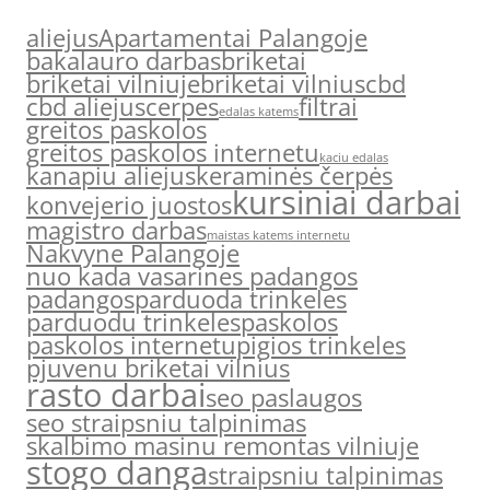
aliejus
Apartamentai Palangoje
bakalauro darbas
briketai
briketai vilniuje
briketai vilnius
cbd
cbd aliejus
cerpes
filtrai
edalas katems
greitos paskolos
greitos paskolos internetu
kaciu edalas
kanapiu aliejus
keraminės čerpės
kursiniai darbai
konvejerio juostos
magistro darbas
maistas katems internetu
Nakvyne Palangoje
nuo kada vasarines padangos
padangos
parduoda trinkeles
parduodu trinkeles
paskolos
paskolos internetu
pigios trinkeles
pjuvenu briketai vilnius
rasto darbai
seo paslaugos
seo straipsniu talpinimas
skalbimo masinu remontas vilniuje
stogo danga
straipsniu talpinimas