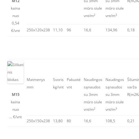
M12
su 3mm
su 3mm
R(m2K
kaina
mūro siule
mūro siule
2
3
nuo
vnt/m
vnt/m
0,54
250x120x238
11,10
96
16,6
134,96
0,18
€/vnt
Matmenys
Svoris
Pakuotė
Naudingos
Naudingos
Šilumi
mm
kg/vnt
vnt
sąnaudos
sąnaudos
varža
M15
su 3mm
su 3mm
R(m2K
kaina
mūro siule
mūro siule
2
3
nuo
vnt/m
vnt/m
… €/vnt
250x150x238
13,80
80
16,6
108,5
0,21