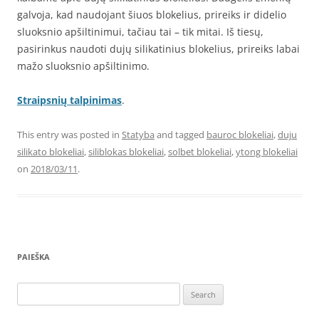
galvoja, kad naudojant šiuos blokelius, prireiks ir didelio
sluoksnio apšiltinimui, tačiau tai – tik mitai. Iš tiesų,
pasirinkus naudoti dujų silikatinius blokelius, prireiks labai
mažo sluoksnio apšiltinimo.
Straipsnių talpinimas
.
This entry was posted in
Statyba
and tagged
bauroc blokeliai
,
duju
silikato blokeliai
,
siliblokas blokeliai
,
solbet blokeliai
,
ytong blokeliai
on
2018/03/11
.
PAIEŠKA
Search
for: