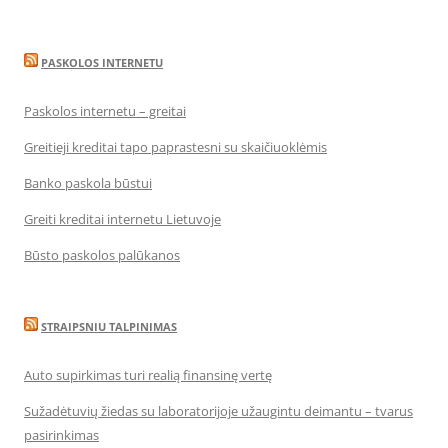
PASKOLOS INTERNETU
Paskolos internetu – greitai
Greitieji kreditai tapo paprastesni su skaičiuoklėmis
Banko paskola būstui
Greiti kreditai internetu Lietuvoje
Būsto paskolos palūkanos
STRAIPSNIU TALPINIMAS
Auto supirkimas turi realią finansinę vertę
Sužadėtuvių žiedas su laboratorijoje užaugintu deimantu – tvarus
pasirinkimas