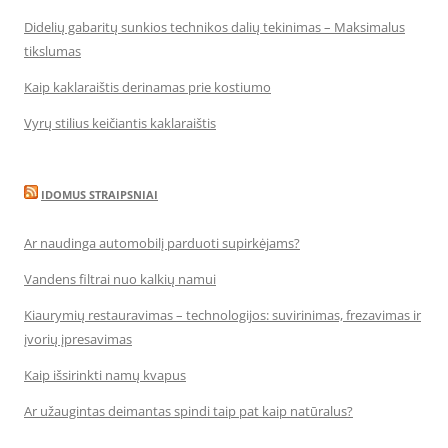
Didelių gabaritų sunkios technikos dalių tekinimas – Maksimalus
tikslumas
Kaip kaklaraištis derinamas prie kostiumo
Vyrų stilius keičiantis kaklaraištis
IDOMUS STRAIPSNIAI
Ar naudinga automobilį parduoti supirkėjams?
Vandens filtrai nuo kalkių namui
Kiaurymių restauravimas – technologijos: suvirinimas, frezavimas ir
įvorių įpresavimas
Kaip išsirinkti namų kvapus
Ar užaugintas deimantas spindi taip pat kaip natūralus?