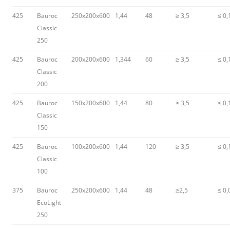
425
Bauroc
250x200x600
1,44
48
≥ 3,5
≤ 0,
Classic
250
425
Bauroc
200x200x600
1,344
60
≥ 3,5
≤ 0,
Classic
200
425
Bauroc
150x200x600
1,44
80
≥ 3,5
≤ 0,
Classic
150
425
Bauroc
100x200x600
1,44
120
≥ 3,5
≤ 0,
Classic
100
375
Bauroc
250x200x600
1,44
48
≥2,5
≤ 0,
EcoLight
250