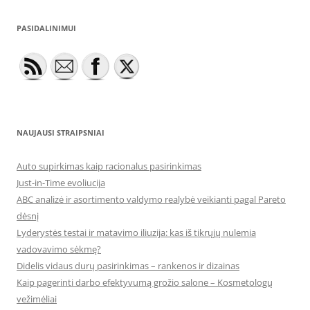
PASIDALINIMUI
NAUJAUSI STRAIPSNIAI
Auto supirkimas kaip racionalus pasirinkimas
Just-in-Time evoliucija
ABC analizė ir asortimento valdymo realybė veikianti pagal Pareto
dėsnį
Lyderystės testai ir matavimo iliuzija: kas iš tikrųjų nulemia
vadovavimo sėkmę?
Didelis vidaus durų pasirinkimas – rankenos ir dizainas
Kaip pagerinti darbo efektyvumą grožio salone – Kosmetologų
vežimėliai