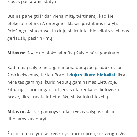
klasės pastatams statyti
Būtina paneigti ir dar vieną mitą, tvirtinantį, kad šie
blokeliai netinka A energinės klasės pastatams statyti.
Priešingai, šiuo apsektu dujų silikatiniai blokeliai yra vienas
geriausių pasirinkimų.
Mitas nr. 3
– tokie blokeliai mūsų šalyje nėra gaminami
Kad mūsų šalyje nėra gaminama daugybė produktų, tai
žino kiekvienas, tačiau Boxe.lt
duju silikato blokeliai
tikrai
nėra tas gaminys, kuris nebūtų gaminamas Lietuvoje.
Situacija – priešingai, tad jei visada renkatės lietuvišką
prekę, tikrai rasite ir lietuviškų silikatinių blokelių.
Mitas nr. 4
– šis gaminys sudaro visas sąlygas šalčio
tilteliams susidaryti
Šalčio tilteliai yra tas reiškinys, kurio norėtųsi išvengti. Vis