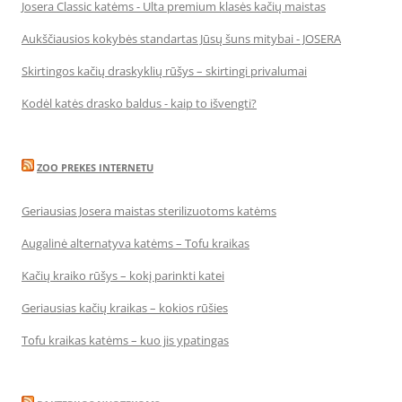
Josera Classic katėms - Ulta premium klasės kačių maistas
Aukščiausios kokybės standartas Jūsų šuns mitybai - JOSERA
Skirtingos kačių draskyklių rūšys – skirtingi privalumai
Kodėl katės drasko baldus - kaip to išvengti?
ZOO PREKES INTERNETU
Geriausias Josera maistas sterilizuotoms katėms
Augalinė alternatyva katėms – Tofu kraikas
Kačių kraiko rūšys – kokį parinkti katei
Geriausias kačių kraikas – kokios rūšies
Tofu kraikas katėms – kuo jis ypatingas