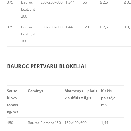
375
Bauroc
200x200x600
1,344
56
≥ 2,5
≤ 0,
EcoLight
200
375
Bauroc
100x200x600
1,44
120
≥ 2,5
≤ 0,
EcoLight
100
BAUROC PERTVARŲ BLOKELIAI
Sauso
Gaminys
Matmenys plotis
Kiekis
bloko
x aukštis x ilgis
paletėje
tankis
m3
kg/m3
450
Bauroc Element 150
150x400x600
1,44