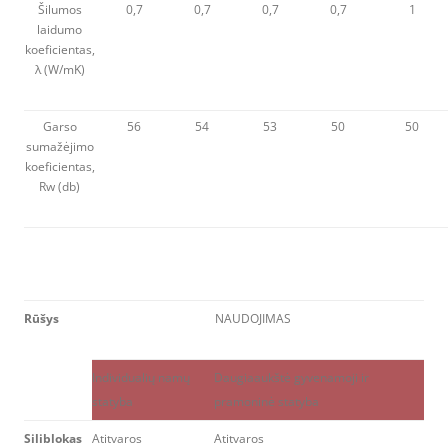
Šilumos
0,7
0,7
0,7
0,7
1
laidumo
koeficientas,
λ (W/mK)
Garso
56
54
53
50
50
sumažėjimo
koeficientas,
Rw (db)
Rūšys
NAUDOJIMAS
Individualių namų
Daugiaaukštė gyvenamoji ir
statyba
pramoninė statyba
Siliblokas
Atitvaros
Atitvaros