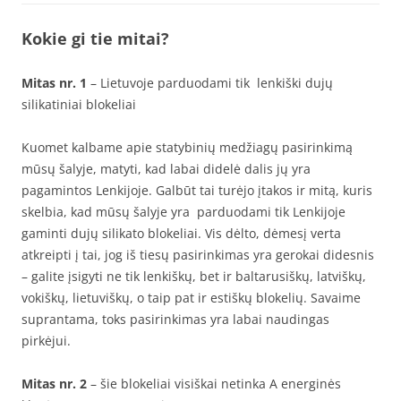
Kokie gi tie mitai?
Mitas nr. 1
– Lietuvoje parduodami tik lenkiški dujų
silikatiniai blokeliai
Kuomet kalbame apie statybinių medžiagų pasirinkimą
mūsų šalyje, matyti, kad labai didelė dalis jų yra
pagamintos Lenkijoje. Galbūt tai turėjo įtakos ir mitą, kuris
skelbia, kad mūsų šalyje yra parduodami tik Lenkijoje
gaminti dujų silikato blokeliai. Vis dėlto, dėmesį verta
atkreipti į tai, jog iš tiesų pasirinkimas yra gerokai didesnis
– galite įsigyti ne tik lenkiškų, bet ir baltarusiškų, latviškų,
vokiškų, lietuviškų, o taip pat ir estiškų blokelių. Savaime
suprantama, toks pasirinkimas yra labai naudingas
pirkėjui.
Mitas nr. 2
– šie blokeliai visiškai netinka A energinės