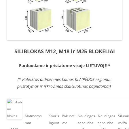
SILIBLOKAS M12, M18 ir M25 BLOKELIAI
Parduodame ir pristatome visoje LIETUVOJE *
(* Pateiktos didmeninės kainos KLAIPĖDOS regionui,
pristatymas ir iškrovimas skaičiuotinas papildomai)
Matmenys
Svoris
Pakuotė
Naudingos
Naudingos
Šilumi
mm
kg/vnt
vnt
sąnaudos
sąnaudos
varža