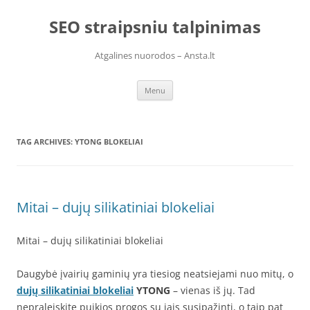
Skip
to
SEO straipsniu talpinimas
content
Atgalines nuorodos – Ansta.lt
Menu
TAG ARCHIVES:
YTONG BLOKELIAI
Mitai – dujų silikatiniai blokeliai
Mitai – dujų silikatiniai blokeliai
Daugybė įvairių gaminių yra tiesiog neatsiejami nuo mitų, o
dujų silikatiniai blokeliai
YTONG
– vienas iš jų. Tad
nepraleiskite puikios progos su jais susipažinti, o taip pat