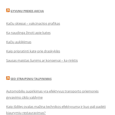
GYVUNU PREKES AKCIJA
Kačių skiepai – vakcinacijos grafikas
Ką naudinga žinoti apie kates
Kačių auklėjimas
Kaip pripratinti katę prie draskyklės
Sausas maistas šunims ar konservai – ką rinktis
SEO STRAIPSNIU TALPINIMAS
Automobilių supirkimas yra efektyvus transporto priemonės
gyvavimo ciklo valdyme
Kaip išdilęs ovalas mažina technikos efektyvumą ir kuo gali padėti
kiaurymių restauravimas?