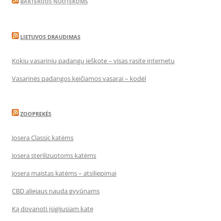
BAKTERIJOS NUOTEKOMS
LIETUVOS DRAUDIMAS
Kokių vasarinių padangų ieškote – visas rasite internetu
Vasarinės padangos keičiamos vasarai – kodėl
ZOOPREKĖS
Josera Classic katėms
Josera sterilizuotoms katėms
Josera maistas katėms – atsiliepimai
CBD aliejaus nauda gyvūnams
Ką dovanoti įsigijusiam katę