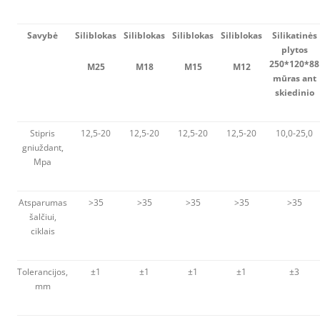
Savybė
Siliblokas
Siliblokas
Siliblokas
Siliblokas
Silikatinės
plytos
250*120*88
M25
M18
M15
M12
mūras ant
skiedinio
Stipris
12,5-20
12,5-20
12,5-20
12,5-20
10,0-25,0
gniuždant,
Mpa
Atsparumas
>35
>35
>35
>35
>35
šalčiui,
ciklais
Tolerancijos,
±1
±1
±1
±1
±3
mm