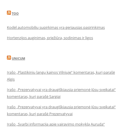
TOO
Kodėl automobilių supirkimas yra geriausias pasirinkimas
Hortenzijos auginimas, priežiūra, sodinimas ir ligos
UNICUM
Įrašo „Plastikinių langų kainos Vilniuje“ komentaras, kurį parašė
Algis
Įrašo „Prezervatyvai yra draugiškiausia priemonė Jūsų sveikatai“
komentaras, kurį parašė Sargiai
Įrašo „Prezervatyvai yra draugiškiausia priemonė Jūsų sveikatai“
komentaras, kurį parašė Prezervatyvai
Įrašo „Svarbi informacija apie vairavimo mokyklą Auruda“