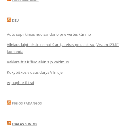
ZIZU
Auto supirkimas nuo sandorio prie vertės kūrimo
Vilniaus laiptinės ir kiemai iš arti, atviras pokalbis su „Vezam123.lt“
komanda
Kaklaraištis ir šiuolaikinis jo vaidmuo
Kokybiškos vidaus durys Vilniuje
Aquaphor filtrai
PIGIOS PADANGOS
EDALAS SUNIMS