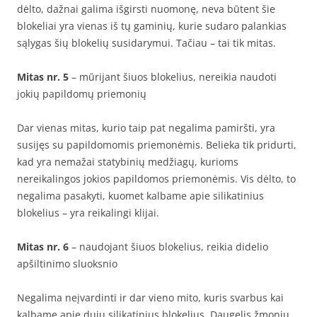
dėlto, dažnai galima išgirsti nuomonę, neva būtent šie
blokeliai yra vienas iš tų gaminių, kurie sudaro palankias
sąlygas šių blokelių susidarymui. Tačiau – tai tik mitas.
Mitas nr. 5
– mūrijant šiuos blokelius, nereikia naudoti
jokių papildomų priemonių
Dar vienas mitas, kurio taip pat negalima pamiršti, yra
susijęs su papildomomis priemonėmis. Belieka tik pridurti,
kad yra nemažai statybinių medžiagų, kurioms
nereikalingos jokios papildomos priemonėmis. Vis dėlto, to
negalima pasakyti, kuomet kalbame apie silikatinius
blokelius – yra reikalingi klijai.
Mitas nr. 6
– naudojant šiuos blokelius, reikia didelio
apšiltinimo sluoksnio
Negalima neįvardinti ir dar vieno mito, kuris svarbus kai
kalbame apie dujų silikatinius blokelius. Daugelis žmonių