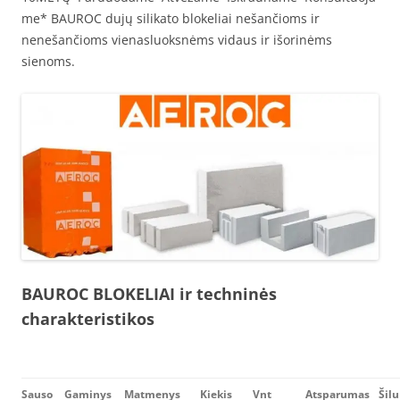
me* BAUROC dujų silikato blokeliai nešančioms ir
nenešančioms vienasluoksnėms vidaus ir išorinėms
sienoms.
BAUROC BLOKELIAI ir techninės
charakteristikos
Sauso
Gaminys
Matmenys
Kiekis
Vnt
Atsparumas
Šil