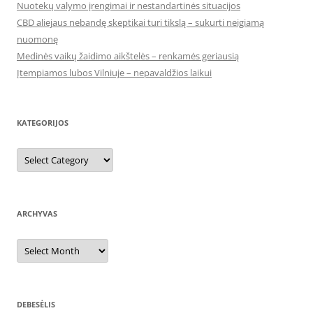
Nuotekų valymo įrengimai ir nestandartinės situacijos
CBD aliejaus nebandę skeptikai turi tikslą – sukurti neigiamą
nuomonę
Medinės vaikų žaidimo aikštelės – renkamės geriausią
Įtempiamos lubos Vilniuje – nepavaldžios laikui
KATEGORIJOS
Kategorijos
ARCHYVAS
Archyvas
DEBESĖLIS