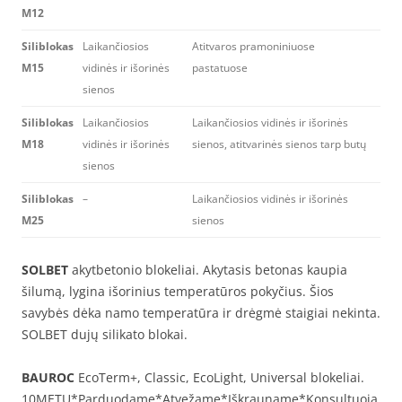
M12
Siliblokas
Laikančiosios
Atitvaros pramoniniuose
M15
vidinės ir išorinės
pastatuose
sienos
Siliblokas
Laikančiosios
Laikančiosios vidinės ir išorinės
M18
vidinės ir išorinės
sienos, atitvarinės sienos tarp butų
sienos
Siliblokas
–
Laikančiosios vidinės ir išorinės
M25
sienos
SOLBET
akytbetonio blokeliai. Akytasis betonas kaupia
šilumą, lygina išorinius temperatūros pokyčius. Šios
savybės dėka namo temperatūra ir drėgmė staigiai nekinta.
SOLBET dujų silikato blokai.
BAUROC
EcoTerm+, Classic, EcoLight, Universal blokeliai.
10METŲ*Parduodame*Atvežame*Iškrauname*Konsultuoja