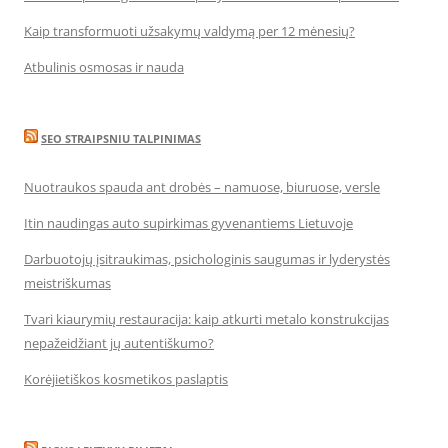
Kaip transformuoti užsakymų valdymą per 12 mėnesių?
Atbulinis osmosas ir nauda
SEO STRAIPSNIU TALPINIMAS
Nuotraukos spauda ant drobės – namuose, biuruose, versle
Itin naudingas auto supirkimas gyvenantiems Lietuvoje
Darbuotojų įsitraukimas, psichologinis saugumas ir lyderystės
meistriškumas
Tvari kiaurymių restauracija: kaip atkurti metalo konstrukcijas
nepažeidžiant jų autentiškumo?
Korėjietiškos kosmetikos paslaptis