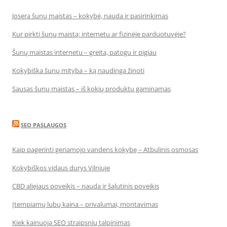
Josera šunų maistas – kokybė, nauda ir pasirinkimas
Kur pirkti šunų maistą: internetu ar fizinėje parduotuvėje?
Šunų maistas internetu – greita, patogu ir pigiau
Kokybiška šunų mityba – ką naudinga žinoti
Sausas šunų maistas – iš kokių produktų gaminamas
SEO PASLAUGOS
Kaip pagerinti geriamojo vandens kokybę – Atbulinis osmosas
Kokybiškos vidaus durys Vilniuje
CBD aliejaus poveikis – nauda ir šalutinis poveikis
Įtempiamų lubų kaina – privalumai, montavimas
Kiek kainuoja SEO straipsnių talpinimas