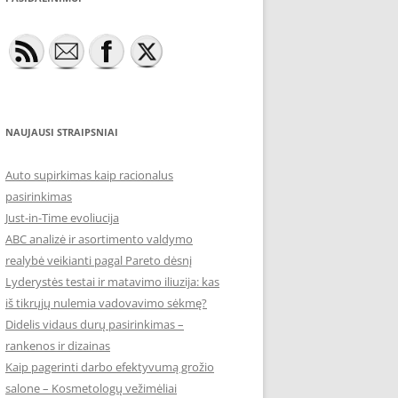
NAUJAUSI STRAIPSNIAI
Auto supirkimas kaip racionalus
pasirinkimas
Just-in-Time evoliucija
ABC analizė ir asortimento valdymo
realybė veikianti pagal Pareto dėsnį
Lyderystės testai ir matavimo iliuzija: kas
iš tikrųjų nulemia vadovavimo sėkmę?
Didelis vidaus durų pasirinkimas –
rankenos ir dizainas
Kaip pagerinti darbo efektyvumą grožio
salone – Kosmetologų vežimėliai