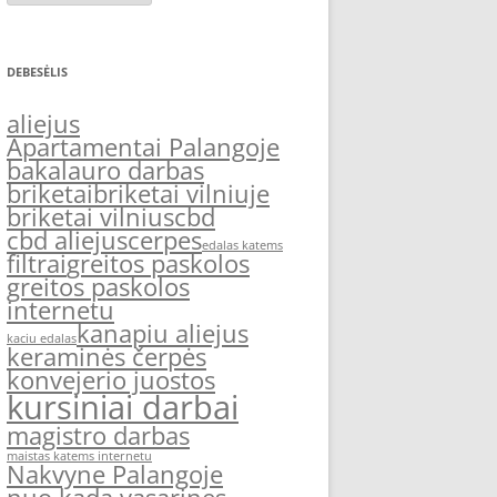
DEBESĖLIS
aliejus
Apartamentai Palangoje
bakalauro darbas
briketai
briketai vilniuje
briketai vilnius
cbd
cbd aliejus
cerpes
edalas katems
filtrai
greitos paskolos
greitos paskolos
internetu
kanapiu aliejus
kaciu edalas
keraminės čerpės
konvejerio juostos
kursiniai darbai
magistro darbas
maistas katems internetu
Nakvyne Palangoje