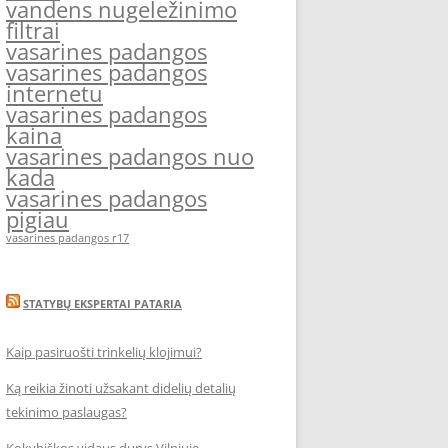
vandens nugeležinimo
filtrai
vasarines padangos
vasarines padangos
internetu
vasarines padangos
kaina
vasarines padangos nuo
kada
vasarines padangos
pigiau
vasarines padangos r17
STATYBŲ EKSPERTAI PATARIA
Kaip pasiruošti trinkelių klojimui?
Ką reikia žinoti užsakant didelių detalių
tekinimo paslaugas?