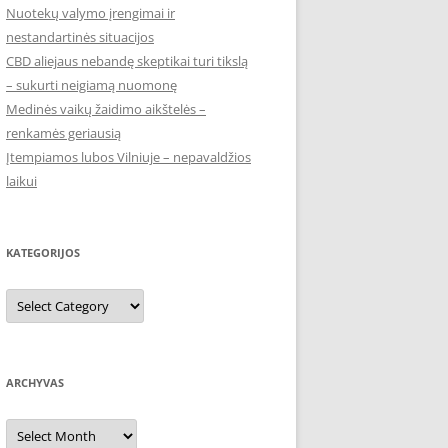
Nuotekų valymo įrengimai ir
nestandartinės situacijos
CBD aliejaus nebandę skeptikai turi tikslą
– sukurti neigiamą nuomonę
Medinės vaikų žaidimo aikštelės –
renkamės geriausią
Įtempiamos lubos Vilniuje – nepavaldžios
laikui
KATEGORIJOS
Kategorijos
ARCHYVAS
Archyvas