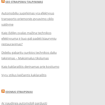
SEO STRAIPSNIU TALPINIMAS
Automobilių supirkimas yra efektyvus
transporto priemonės gyvavimo ciklo
valdyme
Kaip išdilęs ovalas mažina technikos
efektyvumą ir kuo gali padėti kiaurymių
restauravimas?
Didelių gabaritų sunkios technikos dalių
tekinimas – Maksimalus tikslumas
Kaip kaklaraištis derinamas prie kostiumo
Vyrų stilius keičiantis kaklaraištis
IDOMUS STRAIPSNIAI
Ar naudinga automobilį parduoti