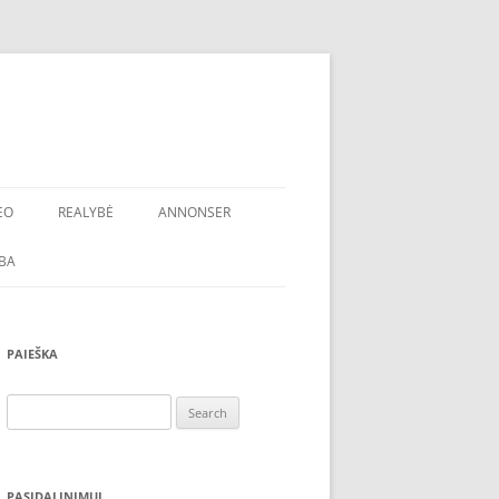
EO
REALYBĖ
ANNONSER
BA
PAIEŠKA
Search
for:
PASIDALINIMUI