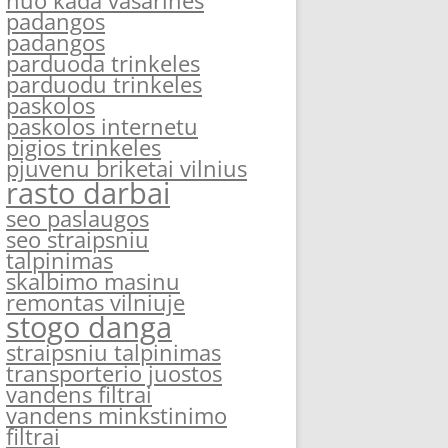
nuo kada vasarines
padangos
padangos
parduoda trinkeles
parduodu trinkeles
paskolos
paskolos internetu
pigios trinkeles
pjuvenu briketai vilnius
rasto darbai
seo paslaugos
seo straipsniu
talpinimas
skalbimo masinu
remontas vilniuje
stogo danga
straipsniu talpinimas
transporterio juostos
vandens filtrai
vandens minkstinimo
filtrai