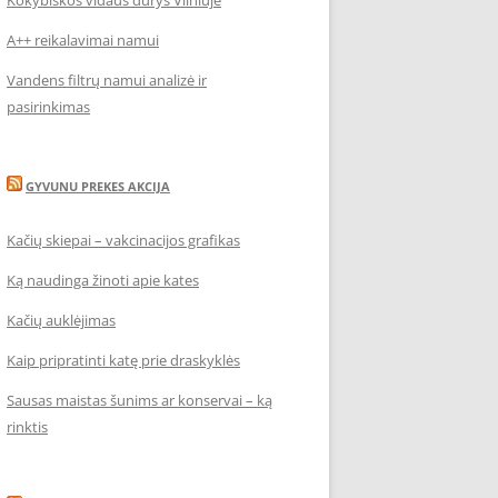
Kokybiškos vidaus durys Vilniuje
A++ reikalavimai namui
Vandens filtrų namui analizė ir
pasirinkimas
GYVUNU PREKES AKCIJA
Kačių skiepai – vakcinacijos grafikas
Ką naudinga žinoti apie kates
Kačių auklėjimas
Kaip pripratinti katę prie draskyklės
Sausas maistas šunims ar konservai – ką
rinktis