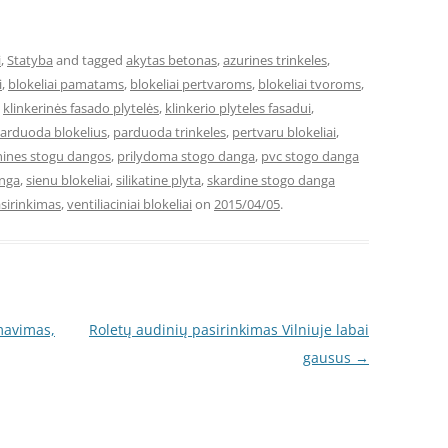
i
,
Statyba
and tagged
akytas betonas
,
azurines trinkeles
,
i
,
blokeliai pamatams
,
blokeliai pertvaroms
,
blokeliai tvoroms
,
,
klinkerinės fasado plytelės
,
klinkerio plyteles fasadui
,
arduoda blokelius
,
parduoda trinkeles
,
pertvaru blokeliai
,
nines stogu dangos
,
prilydoma stogo danga
,
pvc stogo danga
anga
,
sienu blokeliai
,
silikatine plyta
,
skardine stogo danga
sirinkimas
,
ventiliaciniai blokeliai
on
2015/04/05
.
mavimas,
Roletų audinių pasirinkimas Vilniuje labai
gausus
→