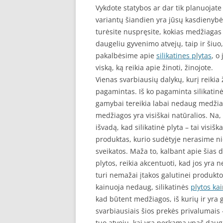
Vykdote statybos ar dar tik planuojate
variantų šiandien yra jūsų kasdienybė,
turėsite nuspręsite, kokias medžiagas 
daugeliu gyvenimo atvejų, taip ir šiuo,
pakalbėsime apie
silikatines plytas
, o
viską, ką reikia apie žinoti, žinojote.
Vienas svarbiausių dalykų, kurį reikia ž
pagamintas. Iš ko pagaminta silikatinė
gamybai tereikia labai nedaug medžiag
medžiagos yra visiškai natūralios. Na,
išvadą, kad silikatinė plyta – tai visi
produktas, kurio sudėtyje nerasime ni
sveikatos. Maža to, kalbant apie šias 
plytos, reikia akcentuoti, kad jos yra n
turi nemažai įtakos galutinei produkto 
kainuoja nedaug, silikatinės
plytos ka
kad būtent medžiagos, iš kurių ir yra 
svarbiausiais šios prekės privalumais 
tuo atveju, kai yra perkama ypač daug