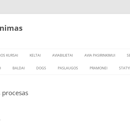
inimas
BOS KURSAI
KELTAI
AVIABILIETAI
AVIA PASIRINKIMUI
S
O
BALDAI
DOGS
PASLAUGOS
PRAMONEI
STATY
s procesas
?