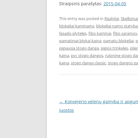
Straipsnis parašytas:
2015-04-05
This entry was posted in
Realybė
,
Skelbima
blokeliai kaminams
,
blokeliai namo statyba
fasado plyteles
,
fibo kaminai
,
fibo saramos
pamatiniai blokai kaina
,
pamatu blokeliai
,
p
pigiausia stogo danga
,
pigios trinkeles
,
plie
kaina
,
pvc stogo dangos
,
rulonine stogo d
kaina
,
stogo danga classic
,
stogo dangos pa
Post
←
Konvejerio velenų gamyba ir apgu
navigation
juostos