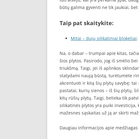
būtų galima gyventi ne tik jaukiai, bet 
Taip pat skaitykite:
Mitai – dujų silikatiniai blokeliai
;
Na, o dabar – trumpai apie kitas, tač
šios plytos. Pasirodo, jog iš smėlio b
triukšmą. Taigi, jei iš aplinkos sklinda
statydami naują būstą, turėtumėte rink
akcentuoti ir kitą šių plytų savybę: ta
pastatai, kurių sienos – iš šių plytų, š
kitų rūšių plytų. Taigi, belieka tik patvi
silikatinės plytos yra puiki investicij
mažesnes sąskaitas už ją ar skirti maž
Daugiau informacijos apie medžiagas 