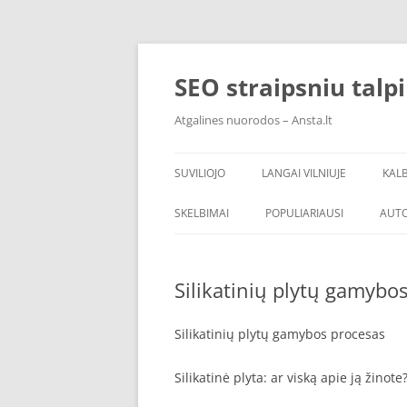
Skip
to
content
SEO straipsniu talp
Atgalines nuorodos – Ansta.lt
SUVILIOJO
LANGAI VILNIUJE
KAL
SKELBIMAI
POPULIARIAUSI
AUT
Silikatinių plytų gamybo
Silikatinių plytų gamybos procesas
Silikatinė plyta: ar viską apie ją žinote