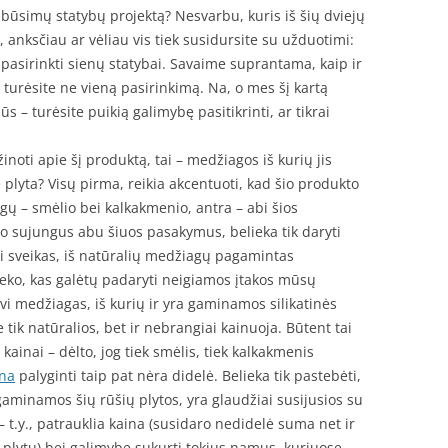
 būsimų statybų projektą? Nesvarbu, kuris iš šių dviejų
 anksčiau ar vėliau vis tiek susidursite su užduotimi:
pasirinkti sienų statybai. Savaime suprantama, kaip ir
 turėsite ne vieną pasirinkimą. Na, o mes šį kartą
 jūs – turėsite puikią galimybę pasitikrinti, ar tikrai
inoti apie šį produktą, tai – medžiagos iš kurių jis
 plyta? Visų pirma, reikia akcentuoti, kad šio produkto
ų – smėlio bei kalkakmenio, antra – abi šios
 o sujungus abu šiuos pasakymus, belieka tik daryti
škai sveikas, iš natūralių medžiagų pagamintas
eko, kas galėtų padaryti neigiamos įtakos mūsų
dvi medžiagas, iš kurių ir yra gaminamos silikatinės
e tik natūralios, bet ir nebrangiai kainuoja. Būtent tai
kainai – dėlto, jog tiek smėlis, tiek kalkakmenis
ina
palyginti taip pat nėra didelė. Belieka tik pastebėti,
gaminamos šių rūšių plytos, yra glaudžiai susijusios su
– t.y., patrauklia kaina (susidaro nedidelė suma net ir
 plytų) bei galimybę sukurti tokius namus, kuriuose