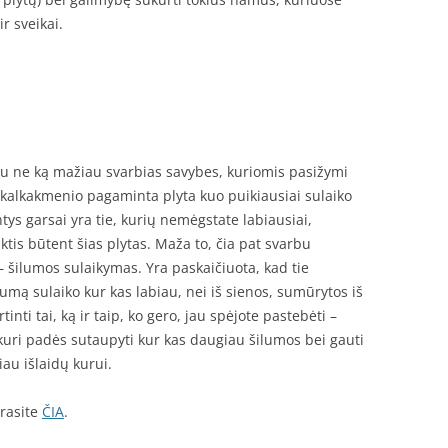
ir sveikai.
iau ne ką mažiau svarbias savybes, kuriomis pasižymi
ei kalkakmenio pagaminta plyta kuo puikiausiai sulaiko
ntys garsai yra tie, kurių nemėgstate labiausiai,
tis būtent šias plytas. Maža to, čia pat svarbu
i – šilumos sulaikymas. Yra paskaičiuota, kad tie
ilumą sulaiko kur kas labiau, nei iš sienos, sumūrytos iš
rtinti tai, ką ir taip, ko gero, jau spėjote pastebėti –
a, kuri padės sutaupyti kur kas daugiau šilumos bei gauti
iau išlaidų kurui.
rasite
ČIA
.