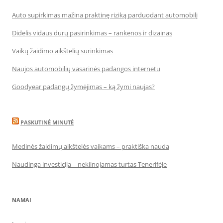
Auto supirkimas mažina praktinę riziką parduodant automobilį
Didelis vidaus durų pasirinkimas – rankenos ir dizainas
Vaikų žaidimo aikštelių surinkimas
Naujos automobilių vasarinės padangos internetu
Goodyear padangų žymėjimas – ką žymi naujas?
PASKUTINĖ MINUTĖ
Medinės žaidimų aikštelės vaikams – praktiška nauda
Naudinga investicija – nekilnojamas turtas Tenerifėje
NAMAI