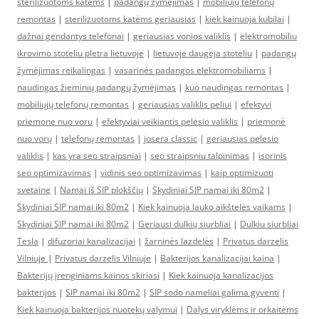
sterilizuotoms katėms
|
padangų žymėjimas
|
mobiliųjų telefonų
remontas
|
sterilizuotoms katėms geriausias
|
kiek kainuoja kubilai
|
dažnai gendantys telefonai
|
geriausias vonios valiklis
|
elektromobiliu
ikrovimo stoteliu pletra lietuvoje
|
lietuvoje daugeja stoteliu
|
padangų
žymėjimas reikalingas
|
vasarinės padangos elektromobiliams
|
naudingas žieminių padangų žymėjimas
|
kuo naudingas remontas
|
mobiliųjų telefonų remontas
|
geriausias valiklis peliui
|
efektyvi
priemone nuo voru
|
efektyviai veikiantis pelėsio valiklis
|
priemonė
nuo vorų
|
telefonų remontas
|
josera classic
|
geriausias pelesio
valiklis
|
kas yra seo straipsniai
|
seo straipsniu talpinimas
|
isorinis
seo optimizavimas
|
vidinis seo optimizavimas
|
kaip optimizuoti
svetaine
|
Namai iš SIP plokščių
|
Skydiniai SIP namai iki 80m2
|
Skydiniai SIP namai iki 80m2
|
Kiek kainuoja lauko aikštelės vaikams
|
Skydiniai SIP namai iki 80m2
|
Geriausi dulkių siurbliai
|
Dulkiu siurbliai
Tesla
|
difuzoriai kanalizacijai
|
žarninės lazdelės
|
Privatus darzelis
Vilniuje
|
Privatus darzelis Vilniuje
|
Bakterijos kanalizacijai kaina
|
Bakterijų įrenginiams kainos skiriasi
|
Kiek kainuoja kanalizacijos
bakterijos
|
SIP namai iki 80m2
|
SIP sodo nameliai galima gyventi
|
Kiek kainuoja bakterijos nuotekų valymui
|
Dalys viryklėms ir orkaitėms