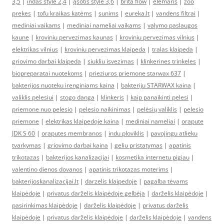
3,5
|
indas style 2,4
|
ąsotis style 3,6
|
brita flow
|
elemaris
|
zoo
prekes
|
tofu kraikas katėms
|
sunims
|
eureka.lt
|
vandens filtrai
|
mediniai vaikams
|
mediniai nameliai vaikams
|
valymo paslaugos
kaune
|
kroviniu pervezimas kaunas
|
kroviniu pervezimas vilnius
|
elektrikas vilnius
|
kroviniu pervezimas klaipeda
|
tralas klaipeda
|
griovimo darbai klaipeda
|
siukliu isvezimas
|
klinkerines trinkeles
|
biopreparatai nuotekoms
|
prieziuros priemone starwax 637
|
bakterijos nuoteku irenginiams kaina
|
bakteriju STARWAX kaina
|
valiklis pelesiui
|
stogo danga
|
klinkeris
|
kaip panaikinti pelesi
|
priemone nuo pelesio
|
pelesio naikinimas
|
pelėsių valiklis
|
pelesio
priemone
|
elektrikas klaipedoje kaina
|
mediniai nameliai
|
orapute
JDK S 60
|
oraputes membranos
|
indu ploviklis
|
pavojingu atlieku
tvarkymas
|
griovimo darbai kaina
|
geliu pristatymas
|
apatinis
trikotazas
|
bakterijos kanalizacijai
|
kosmetika internetu pigiau
|
valentino dienos dovanos
|
apatinis trikotazas moterims
|
bakterijoskanalizacijai.lt
|
darzelis klaipedoje
|
pagalba tėvams
klaipėdoje
|
privatus darželis klaipėdoje gelbėja
|
darželis klaipėdoje
|
pasirinkimas klaipėdoje
|
darželis klaipėdoje
|
privatus darželis
klaipėdoje
|
privatus darželis klaipėdoje
|
darželis klaipėdoje
|
vandens