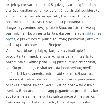
projektą? Nesvarbu, kuris iš šių dviejų variantų šiandien
yra jūsų kasdienybė, anksčiau ar vėliau vis tiek susidursite
su užduotimi: turėsite nuspręsite, kokias medžiagas
pasirinkti sienų statybai. Savaime suprantama, kaip ir
daugeliu gyvenimo atvejų, taip ir šiuo, turėsite ne vieną
pasirinkimą. Na, o mes šį kartą pakalbėsime apie
silikatines
plytas
, o jūs – turėsite puikią galimybę pasitikrinti, ar tikrai
viską, ką reikia apie žinoti, žinojote.
Vienas svarbiausių dalykų, kurį reikia žinoti apie šį
produktą, tai – medžiagos iš kurių jis pagamintas. Iš ko
pagaminta silikatinė plyta? Visų pirma, reikia akcentuoti,
kad šio produkto gamybai tereikia labai nedaug medžiagų –
smėlio bei kalkakmenio, antra – abi šios medžiagos yra
visiškai natūralios. Na, o sujungus abu šiuos pasakymus,
belieka tik daryti išvadą, kad silikatinė plyta – tai visiškai
sveikas, iš natūralių medžiagų pagamintas produktas, kurio
sudėtyje nerasime nieko, kas galėtų padaryti neigiamos
įtakos mūsų sveikatos. Maža to, kalbant apie šias dvi