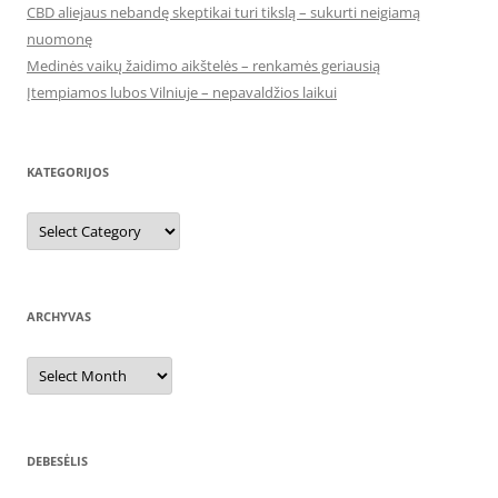
CBD aliejaus nebandę skeptikai turi tikslą – sukurti neigiamą
nuomonę
Medinės vaikų žaidimo aikštelės – renkamės geriausią
Įtempiamos lubos Vilniuje – nepavaldžios laikui
KATEGORIJOS
Kategorijos
ARCHYVAS
Archyvas
DEBESĖLIS