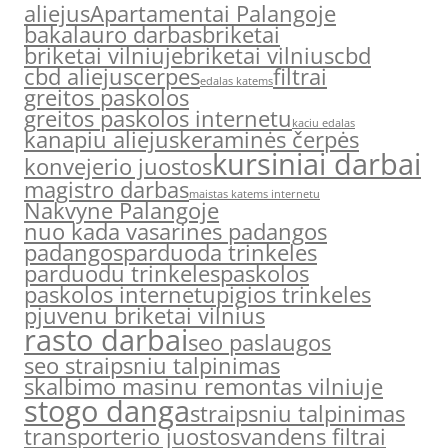
aliejus
Apartamentai Palangoje
bakalauro darbas
briketai
briketai vilniuje
briketai vilnius
cbd
cbd aliejus
cerpes
filtrai
edalas katems
greitos paskolos
greitos paskolos internetu
kaciu edalas
kanapiu aliejus
keraminės čerpės
kursiniai darbai
konvejerio juostos
magistro darbas
maistas katems internetu
Nakvyne Palangoje
nuo kada vasarines padangos
padangos
parduoda trinkeles
parduodu trinkeles
paskolos
paskolos internetu
pigios trinkeles
pjuvenu briketai vilnius
rasto darbai
seo paslaugos
seo straipsniu talpinimas
skalbimo masinu remontas vilniuje
stogo danga
straipsniu talpinimas
transporterio juostos
vandens filtrai