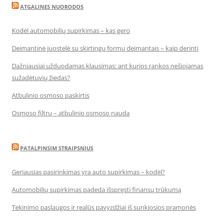
ATGALINES NUORODOS
Kodėl automobilių supirkimas – kas gero
Deimantinė juostelė su skirtingų formų deimantais – kaip derinti
Dažniausiai užduodamas klausimas: ant kurios rankos nešiojamas
sužadėtuvių žiedas?
Atbulinio osmoso paskirtis
Osmoso filtrų – atbulinio osmoso nauda
PATALPINSIM STRAIPSNIUS
Geriausias pasirinkimas yra auto supirkimas – kodėl?
Automobilių supirkimas padeda išspręsti finansų trūkumą
Tekinimo paslaugos ir realūs pavyzdžiai iš sunkiosios pramonės