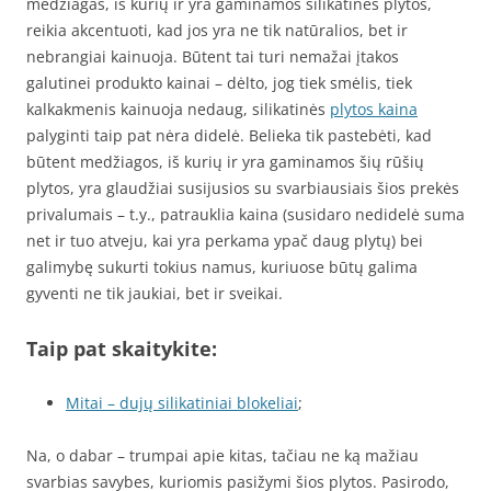
medžiagas, iš kurių ir yra gaminamos silikatinės plytos,
reikia akcentuoti, kad jos yra ne tik natūralios, bet ir
nebrangiai kainuoja. Būtent tai turi nemažai įtakos
galutinei produkto kainai – dėlto, jog tiek smėlis, tiek
kalkakmenis kainuoja nedaug, silikatinės
plytos kaina
palyginti taip pat nėra didelė. Belieka tik pastebėti, kad
būtent medžiagos, iš kurių ir yra gaminamos šių rūšių
plytos, yra glaudžiai susijusios su svarbiausiais šios prekės
privalumais – t.y., patrauklia kaina (susidaro nedidelė suma
net ir tuo atveju, kai yra perkama ypač daug plytų) bei
galimybę sukurti tokius namus, kuriuose būtų galima
gyventi ne tik jaukiai, bet ir sveikai.
Taip pat skaitykite:
Mitai – dujų silikatiniai blokeliai
;
Na, o dabar – trumpai apie kitas, tačiau ne ką mažiau
svarbias savybes, kuriomis pasižymi šios plytos. Pasirodo,