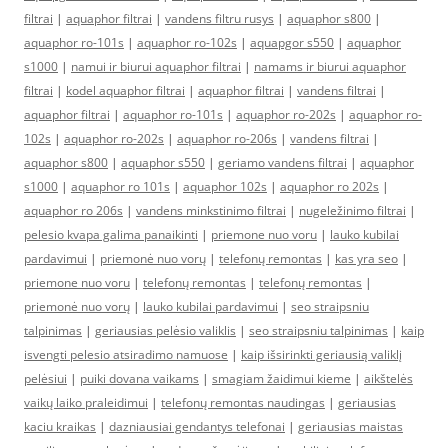
filtrai
|
aquaphor filtrai
|
vandens filtru rusys
|
aquaphor s800
|
aquaphor ro-101s
|
aquaphor ro-102s
|
aquapgor s550
|
aquaphor
s1000
|
namui ir biurui aquaphor filtrai
|
namams ir biurui aquaphor
filtrai
|
kodel aquaphor filtrai
|
aquaphor filtrai
|
vandens filtrai
|
aquaphor filtrai
|
aquaphor ro-101s
|
aquaphor ro-202s
|
aquaphor ro-
102s
|
aquaphor ro-202s
|
aquaphor ro-206s
|
vandens filtrai
|
aquaphor s800
|
aquaphor s550
|
geriamo vandens filtrai
|
aquaphor
s1000
|
aquaphor ro 101s
|
aquaphor 102s
|
aquaphor ro 202s
|
aquaphor ro 206s
|
vandens minkstinimo filtrai
|
nugeležinimo filtrai
|
pelesio kvapa galima panaikinti
|
priemone nuo voru
|
lauko kubilai
pardavimui
|
priemonė nuo vorų
|
telefonų remontas
|
kas yra seo
|
priemone nuo voru
|
telefonų remontas
|
telefonų remontas
|
priemonė nuo vorų
|
lauko kubilai pardavimui
|
seo straipsniu
talpinimas
|
geriausias pelėsio valiklis
|
seo straipsniu talpinimas
|
kaip
isvengti pelesio atsiradimo namuose
|
kaip išsirinkti geriausią valiklį
pelėsiui
|
puiki dovana vaikams
|
smagiam žaidimui kieme
|
aikštelės
vaikų laiko praleidimui
|
telefonų remontas naudingas
|
geriausias
kaciu kraikas
|
dazniausiai gendantys telefonai
|
geriausias maistas