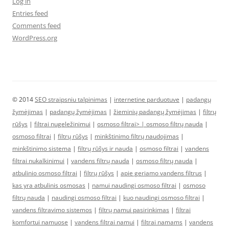
Log in
Entries feed
Comments feed
WordPress.org
© 2014
SEO straipsniu talpinimas
|
internetine parduotuve
|
padangų
žymėjimas
|
padangų žymėjimas
|
žieminių padangų žymėjimas
|
filtrų
rūšys
|
filtrai nugeležinimui
|
osmoso filtrai> |
osmoso filtrų nauda
|
osmoso filtrai
|
filtrų rūšys
|
minkštinimo filtrų naudojimas
|
minkštinimo sistema
|
filtrų rūšys ir nauda
|
osmoso filtrai
|
vandens
filtrai nukalkinimui
|
vandens filtrų nauda
|
osmoso filtrų nauda
|
atbulinio osmoso filtrai
|
filtrų rūšys
|
apie geriamo vandens filtrus
|
kas yra atbulinis osmosas
|
namui naudingi osmoso filtrai
|
osmoso
filtrų nauda
|
naudingi osmoso filtrai
|
kuo naudingi osmoso filtrai
|
vandens filtravimo sistemos
|
filtrų namui pasirinkimas
|
filtrai
komfortui namuose
|
vandens filtrai namui
|
filtrai namams
|
vandens