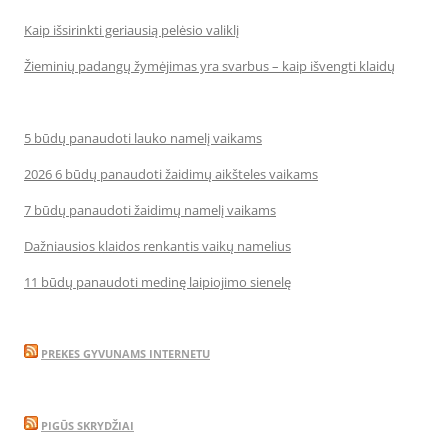
Kaip išsirinkti geriausią pelėsio valiklį
Žieminių padangų žymėjimas yra svarbus – kaip išvengti klaidų
5 būdų panaudoti lauko namelį vaikams
2026 6 būdų panaudoti žaidimų aikšteles vaikams
7 būdų panaudoti žaidimų namelį vaikams
Dažniausios klaidos renkantis vaikų namelius
11 būdų panaudoti medinę laipiojimo sienelę
PREKES GYVUNAMS INTERNETU
PIGŪS SKRYDŽIAI