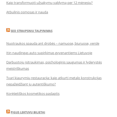
Kaip transformuoti užsakymų valdymą per 12 mėnesių?
Atbulinis osmosas ir nauda
SEO STRAIPSNIU TALPINIMAS
Nuotraukos spauda ant drobės – namuose, biuruose, versle
Itin naudingas auto supirkimas gyvenantiems Lietuvoje
Darbuotojų įsitraukimas, psichologinis saugumas ir lyderystės
meistriškumas
Tvari kiaurymių restauracija: kaip atkurti metalo konstrukcijas
nepažeidžiant jų autentiškumo?
Korėjietiškos kosmetikos paslaptis
PIGUS LEKTUVU BILIETAI