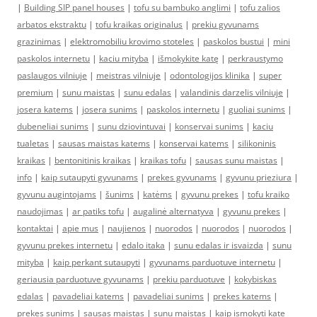
|
Building SIP panel houses
|
tofu su bambuko anglimi
|
tofu zalios
arbatos ekstraktu
|
tofu kraikas originalus
|
prekiu gyvunams
grazinimas
|
elektromobiliu krovimo stoteles
|
paskolos bustui
|
mini
paskolos internetu
|
kaciu mityba
|
išmokykite katę
|
perkraustymo
paslaugos vilniuje
|
meistras vilniuje
|
odontologijos klinika
|
super
premium
|
sunu maistas
|
sunu edalas
|
valandinis darzelis vilniuje
|
josera katems
|
josera sunims
|
paskolos internetu
|
guoliai sunims
|
dubeneliai sunims
|
sunu dziovintuvai
|
konservai sunims
|
kaciu
tualetas
|
sausas maistas katems
|
konservai katems
|
silikoninis
kraikas
|
bentonitinis kraikas
|
kraikas tofu
|
sausas sunu maistas
|
info
|
kaip sutaupyti gyvunams
|
prekes gyvunams
|
gyvunu prieziura
|
gyvunu augintojams
|
šunims
|
katėms
|
gyvunu prekes
|
tofu kraiko
naudojimas
|
ar patiks tofu
|
augalinė alternatyva
|
gyvunu prekes
|
kontaktai
|
apie mus
|
naujienos
|
nuorodos
|
nuorodos
|
nuorodos
|
gyvunu prekes internetu
|
edalo itaka
|
sunu edalas ir isvaizda
|
sunu
mityba
|
kaip perkant sutaupyti
|
gyvunams parduotuve internetu
|
geriausia parduotuve gyvunams
|
prekiu parduotuve
|
kokybiskas
edalas
|
pavadeliai katems
|
pavadeliai sunims
|
prekes katems
|
prekes sunims
|
sausas maistas
|
sunu maistas
|
kaip ismokyti kate