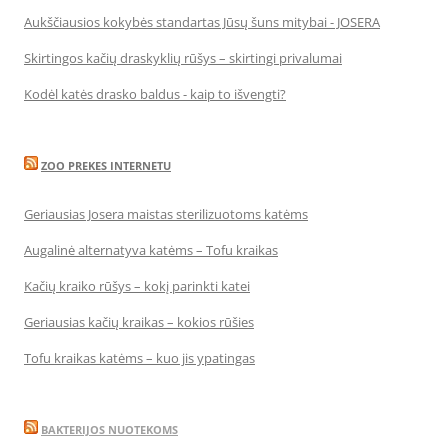
Aukščiausios kokybės standartas Jūsų šuns mitybai - JOSERA
Skirtingos kačių draskyklių rūšys – skirtingi privalumai
Kodėl katės drasko baldus - kaip to išvengti?
ZOO PREKES INTERNETU
Geriausias Josera maistas sterilizuotoms katėms
Augalinė alternatyva katėms – Tofu kraikas
Kačių kraiko rūšys – kokį parinkti katei
Geriausias kačių kraikas – kokios rūšies
Tofu kraikas katėms – kuo jis ypatingas
BAKTERIJOS NUOTEKOMS