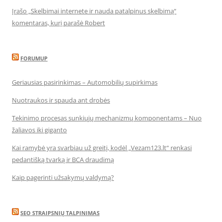
Įrašo „Skelbimai internete ir nauda patalpinus skelbimą“
komentaras, kurį parašė Robert
FORUMUP
Geriausias pasirinkimas – Automobilių supirkimas
Nuotraukos ir spauda ant drobės
Tekinimo procesas sunkiųjų mechanizmų komponentams – Nuo
žaliavos iki giganto
Kai ramybė yra svarbiau už greitį, kodėl „Vezam123.lt“ renkasi
pedantišką tvarką ir BCA draudimą
Kaip pagerinti užsakymų valdymą?
SEO STRAIPSNIŲ TALPINIMAS