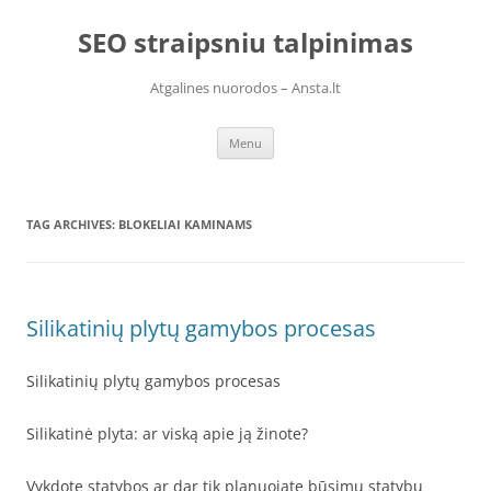
Skip
to
SEO straipsniu talpinimas
content
Atgalines nuorodos – Ansta.lt
Menu
TAG ARCHIVES:
BLOKELIAI KAMINAMS
Silikatinių plytų gamybos procesas
Silikatinių plytų gamybos procesas
Silikatinė plyta: ar viską apie ją žinote?
Vykdote statybos ar dar tik planuojate būsimų statybų