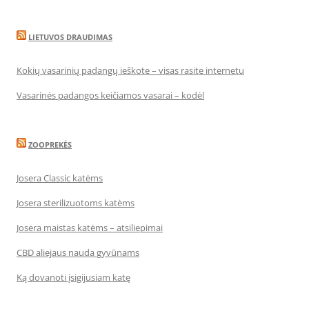
LIETUVOS DRAUDIMAS
Kokių vasarinių padangų ieškote – visas rasite internetu
Vasarinės padangos keičiamos vasarai – kodėl
ZOOPREKĖS
Josera Classic katėms
Josera sterilizuotoms katėms
Josera maistas katėms – atsiliepimai
CBD aliejaus nauda gyvūnams
Ką dovanoti įsigijusiam katę