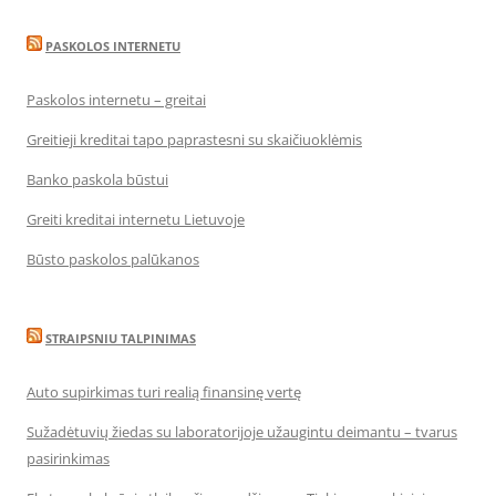
PASKOLOS INTERNETU
Paskolos internetu – greitai
Greitieji kreditai tapo paprastesni su skaičiuoklėmis
Banko paskola būstui
Greiti kreditai internetu Lietuvoje
Būsto paskolos palūkanos
STRAIPSNIU TALPINIMAS
Auto supirkimas turi realią finansinę vertę
Sužadėtuvių žiedas su laboratorijoje užaugintu deimantu – tvarus
pasirinkimas