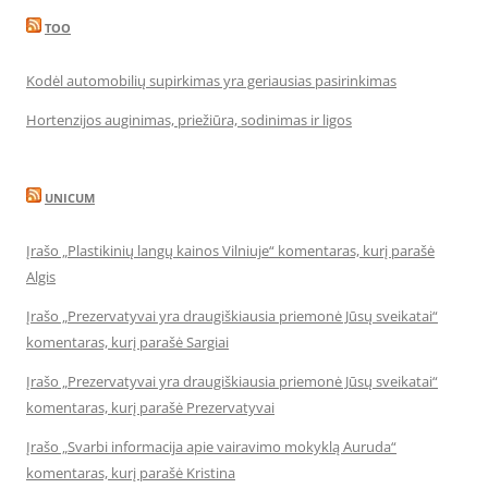
TOO
Kodėl automobilių supirkimas yra geriausias pasirinkimas
Hortenzijos auginimas, priežiūra, sodinimas ir ligos
UNICUM
Įrašo „Plastikinių langų kainos Vilniuje“ komentaras, kurį parašė
Algis
Įrašo „Prezervatyvai yra draugiškiausia priemonė Jūsų sveikatai“
komentaras, kurį parašė Sargiai
Įrašo „Prezervatyvai yra draugiškiausia priemonė Jūsų sveikatai“
komentaras, kurį parašė Prezervatyvai
Įrašo „Svarbi informacija apie vairavimo mokyklą Auruda“
komentaras, kurį parašė Kristina