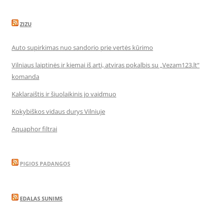
ZIZU
Auto supirkimas nuo sandorio prie vertės kūrimo
Vilniaus laiptinės ir kiemai iš arti, atviras pokalbis su „Vezam123.lt“
komanda
Kaklaraištis ir šiuolaikinis jo vaidmuo
Kokybiškos vidaus durys Vilniuje
Aquaphor filtrai
PIGIOS PADANGOS
EDALAS SUNIMS