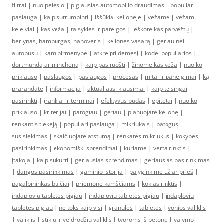
filtrai
|
nuo pelesio
|
pigiausias automobilio draudimas
|
populiari
paslauga
|
kaip sutrumpinti
|
iššūkiai kelionėje
|
vežame
|
vežami
keleiviai
|
kas veža
|
taisyklės ir pareigos
|
ieškote kas parvežtų
|
berlynas, hamburgas, hanoveris
|
kelionės vasarą
|
geriau nei
autobusu
|
kam pirmenybė
|
atkreipti dėmesį
|
kodėl populiarios
|
į
dortmundą ar mincheną
|
kaip pasiruošti
|
žinome kas veža
|
nuo ko
priklauso
|
paslaugos
|
paslaugos
|
procesas
|
mitai ir paneigimai
|
ką
prarandate
|
informacija
|
aktualiausi klausimai
|
kaip teisingai
pasirinkti
|
įrankiai ir terminai
|
efektyvus būdas
|
epitetai
|
nuo ko
priklauso
|
kriterijai
|
patogiau
|
geriau
|
planuojate kelionę
|
renkantis tiekėją
|
populiari paslauga
|
mikriukais
|
patogus
susisiekimas
|
skaičiuojate atstumą
|
renkatės mikriukus
|
kokybės
pasirinkimas
|
ekonomiški sprendimai
|
kuriame
|
verta rinktis
|
įtakoja
|
kaip sukurti
|
geriausias sprendimas
|
geriausias pasirinkimas
|
dangos pasirinkimas
|
gaminio istorija
|
palyginkime už ar prieš
|
pagalbininkas buičiai
|
priemonė kamščiams
|
kokias rinktis
|
indaploviu tabletes pigiau
|
indaploviu tabletes pigiau
|
indaploviu
tabletes pigiau
|
ne toks kaip visi
|
granules
|
tabletes
|
vonios valiklis
|
valiklis
|
stiklų ir veidrodžių valiklis
|
tvoroms iš betono
|
valymo