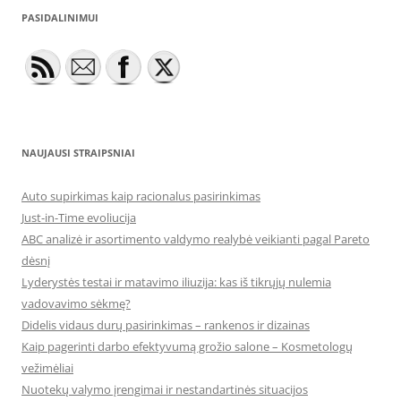
PASIDALINIMUI
NAUJAUSI STRAIPSNIAI
Auto supirkimas kaip racionalus pasirinkimas
Just-in-Time evoliucija
ABC analizė ir asortimento valdymo realybė veikianti pagal Pareto
dėsnį
Lyderystės testai ir matavimo iliuzija: kas iš tikrųjų nulemia
vadovavimo sėkmę?
Didelis vidaus durų pasirinkimas – rankenos ir dizainas
Kaip pagerinti darbo efektyvumą grožio salone – Kosmetologų
vežimėliai
Nuotekų valymo įrengimai ir nestandartinės situacijos