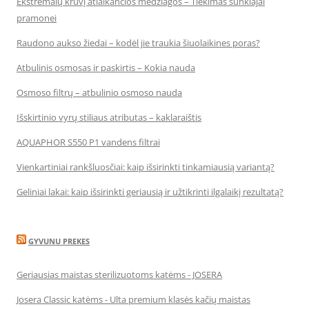
Ekstremalų krūvį atlaikančios medžiagos – Tiekimas sunkiajai
pramonei
Raudono aukso žiedai – kodėl jie traukia šiuolaikines poras?
Atbulinis osmosas ir paskirtis – Kokia nauda
Osmoso filtrų – atbulinio osmoso nauda
Išskirtinio vyrų stiliaus atributas – kaklaraištis
AQUAPHOR S550 P1 vandens filtrai
Vienkartiniai rankšluosčiai: kaip išsirinkti tinkamiausią variantą?
Geliniai lakai: kaip išsirinkti geriausią ir užtikrinti ilgalaikį rezultatą?
GYVUNU PREKES
Geriausias maistas sterilizuotoms katėms - JOSERA
Josera Classic katėms - Ulta premium klasės kačių maistas