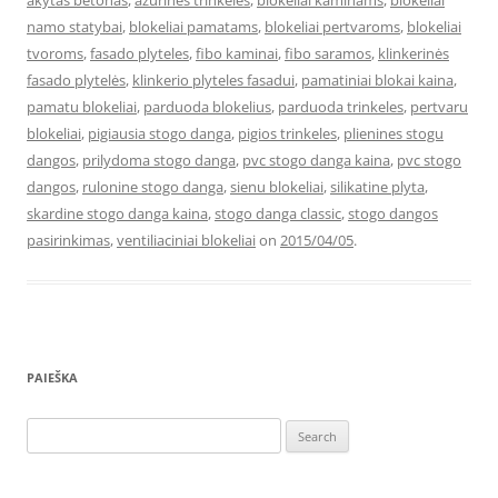
akytas betonas
,
azurines trinkeles
,
blokeliai kaminams
,
blokeliai
namo statybai
,
blokeliai pamatams
,
blokeliai pertvaroms
,
blokeliai
tvoroms
,
fasado plyteles
,
fibo kaminai
,
fibo saramos
,
klinkerinės
fasado plytelės
,
klinkerio plyteles fasadui
,
pamatiniai blokai kaina
,
pamatu blokeliai
,
parduoda blokelius
,
parduoda trinkeles
,
pertvaru
blokeliai
,
pigiausia stogo danga
,
pigios trinkeles
,
plienines stogu
dangos
,
prilydoma stogo danga
,
pvc stogo danga kaina
,
pvc stogo
dangos
,
rulonine stogo danga
,
sienu blokeliai
,
silikatine plyta
,
skardine stogo danga kaina
,
stogo danga classic
,
stogo dangos
pasirinkimas
,
ventiliaciniai blokeliai
on
2015/04/05
.
PAIEŠKA
Search
for: