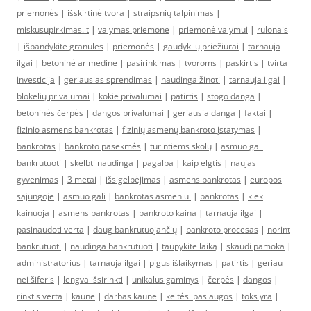
priemonės
|
išskirtinė tvora
|
straipsnių talpinimas
|
miskusupirkimas.lt
|
valymas priemone
|
priemonė valymui
|
rulonais
|
išbandykite granules
|
priemonės
|
gaudyklių priežiūrai
|
tarnauja
ilgai
|
betoninė ar medinė
|
pasirinkimas
|
tvoroms
|
paskirtis
|
tvirta
investicija
|
geriausias sprendimas
|
naudinga žinoti
|
tarnauja ilgai
|
blokelių privalumai
|
kokie privalumai
|
patirtis
|
stogo danga
|
betoninės čerpės
|
dangos privalumai
|
geriausia danga
|
faktai
|
fizinio asmens bankrotas
|
fizinių asmenų bankroto įstatymas
|
bankrotas
|
bankroto pasekmės
|
turintiems skolų
|
asmuo gali
bankrutuoti
|
skelbti naudinga
|
pagalba
|
kaip elgtis
|
naujas
gyvenimas
|
3 metai
|
išsigelbėjimas
|
asmens bankrotas
|
europos
sąjungoje
|
asmuo gali
|
bankrotas asmeniui
|
bankrotas
|
kiek
kainuoja
|
asmens bankrotas
|
bankroto kaina
|
tarnauja ilgai
|
pasinaudoti verta
|
daug bankrutuojančių
|
bankroto procesas
|
norint
bankrutuoti
|
naudinga bankrutuoti
|
taupykite laiką
|
skaudi pamoka
|
administratorius
|
tarnauja ilgai
|
pigus išlaikymas
|
patirtis
|
geriau
nei šiferis
|
lengva išsirinkti
|
unikalus gaminys
|
čerpės
|
dangos
|
rinktis verta
|
kaune
|
darbas kaune
|
keitėsi paslaugos
|
toks yra
|