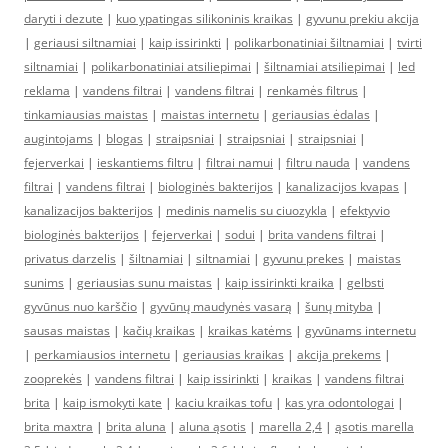
daryti i dezute
|
kuo ypatingas silikoninis kraikas
|
gyvunu prekiu akcija
|
geriausi siltnamiai
|
kaip issirinkti
|
polikarbonatiniai šiltnamiai
|
tvirti
siltnamiai
|
polikarbonatiniai atsiliepimai
|
šiltnamiai atsiliepimai
|
led
reklama
|
vandens filtrai
|
vandens filtrai
|
renkamės filtrus
|
tinkamiausias maistas
|
maistas internetu
|
geriausias ėdalas
|
augintojams
|
blogas
|
straipsniai
|
straipsniai
|
straipsniai
|
fejerverkai
|
ieskantiems filtru
|
filtrai namui
|
filtru nauda
|
vandens
filtrai
|
vandens filtrai
|
biologinės bakterijos
|
kanalizacijos kvapas
|
kanalizacijos bakterijos
|
medinis namelis su ciuozykla
|
efektyvio
biologinės bakterijos
|
fejerverkai
|
sodui
|
brita vandens filtrai
|
privatus darzelis
|
šiltnamiai
|
siltnamiai
|
gyvunu prekes
|
maistas
sunims
|
geriausias sunu maistas
|
kaip issirinkti kraika
|
gelbsti
gyvūnus nuo karščio
|
gyvūnų maudynės vasarą
|
šunų mityba
|
sausas maistas
|
kačių kraikas
|
kraikas katėms
|
gyvūnams internetu
|
perkamiausios internetu
|
geriausias kraikas
|
akcija prekems
|
zooprekės
|
vandens filtrai
|
kaip issirinkti
|
kraikas
|
vandens filtrai
brita
|
kaip ismokyti kate
|
kaciu kraikas tofu
|
kas yra odontologai
|
brita maxtra
|
brita aluna
|
aluna ąsotis
|
marella 2,4
|
ąsotis marella