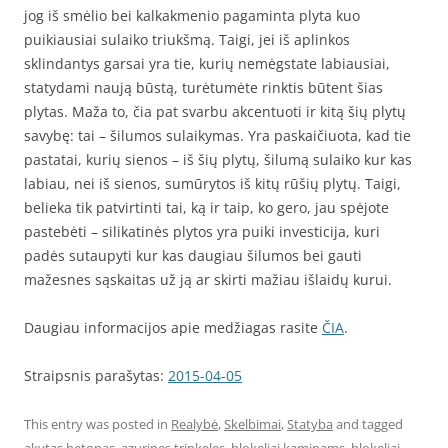
jog iš smėlio bei kalkakmenio pagaminta plyta kuo
puikiausiai sulaiko triukšmą. Taigi, jei iš aplinkos
sklindantys garsai yra tie, kurių nemėgstate labiausiai,
statydami naują būstą, turėtumėte rinktis būtent šias
plytas. Maža to, čia pat svarbu akcentuoti ir kitą šių plytų
savybę: tai – šilumos sulaikymas. Yra paskaičiuota, kad tie
pastatai, kurių sienos – iš šių plytų, šilumą sulaiko kur kas
labiau, nei iš sienos, sumūrytos iš kitų rūšių plytų. Taigi,
belieka tik patvirtinti tai, ką ir taip, ko gero, jau spėjote
pastebėti – silikatinės plytos yra puiki investicija, kuri
padės sutaupyti kur kas daugiau šilumos bei gauti
mažesnes sąskaitas už ją ar skirti mažiau išlaidų kurui.
Daugiau informacijos apie medžiagas rasite
ČIA
.
Straipsnis parašytas:
2015-04-05
This entry was posted in
Realybė
,
Skelbimai
,
Statyba
and tagged