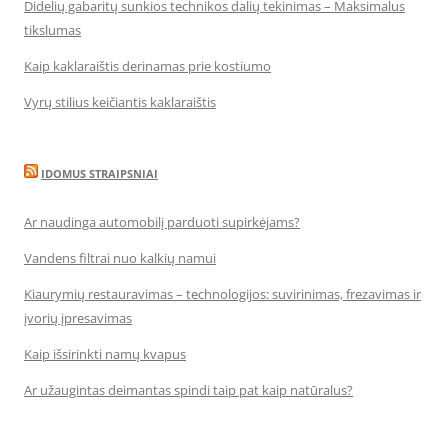
Didelių gabaritų sunkios technikos dalių tekinimas – Maksimalus
tikslumas
Kaip kaklaraištis derinamas prie kostiumo
Vyrų stilius keičiantis kaklaraištis
IDOMUS STRAIPSNIAI
Ar naudinga automobilį parduoti supirkėjams?
Vandens filtrai nuo kalkių namui
Kiaurymių restauravimas – technologijos: suvirinimas, frezavimas ir
įvorių įpresavimas
Kaip išsirinkti namų kvapus
Ar užaugintas deimantas spindi taip pat kaip natūralus?