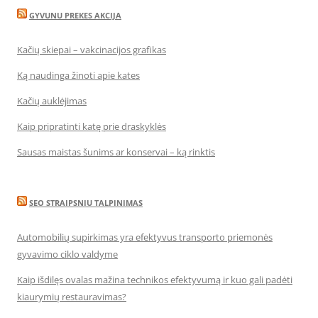
GYVUNU PREKES AKCIJA
Kačių skiepai – vakcinacijos grafikas
Ką naudinga žinoti apie kates
Kačių auklėjimas
Kaip pripratinti katę prie draskyklės
Sausas maistas šunims ar konservai – ką rinktis
SEO STRAIPSNIU TALPINIMAS
Automobilių supirkimas yra efektyvus transporto priemonės
gyvavimo ciklo valdyme
Kaip išdilęs ovalas mažina technikos efektyvumą ir kuo gali padėti
kiaurymių restauravimas?