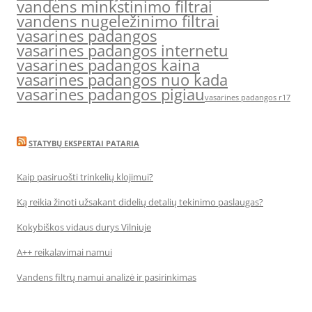
vandens minkstinimo filtrai
vandens nugeležinimo filtrai
vasarines padangos
vasarines padangos internetu
vasarines padangos kaina
vasarines padangos nuo kada
vasarines padangos pigiau
vasarines padangos r17
STATYBŲ EKSPERTAI PATARIA
Kaip pasiruošti trinkelių klojimui?
Ką reikia žinoti užsakant didelių detalių tekinimo paslaugas?
Kokybiškos vidaus durys Vilniuje
A++ reikalavimai namui
Vandens filtrų namui analizė ir pasirinkimas