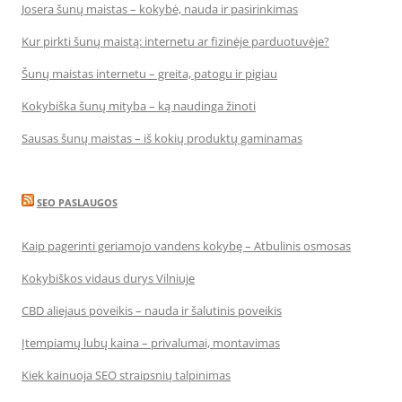
Josera šunų maistas – kokybė, nauda ir pasirinkimas
Kur pirkti šunų maistą: internetu ar fizinėje parduotuvėje?
Šunų maistas internetu – greita, patogu ir pigiau
Kokybiška šunų mityba – ką naudinga žinoti
Sausas šunų maistas – iš kokių produktų gaminamas
SEO PASLAUGOS
Kaip pagerinti geriamojo vandens kokybę – Atbulinis osmosas
Kokybiškos vidaus durys Vilniuje
CBD aliejaus poveikis – nauda ir šalutinis poveikis
Įtempiamų lubų kaina – privalumai, montavimas
Kiek kainuoja SEO straipsnių talpinimas