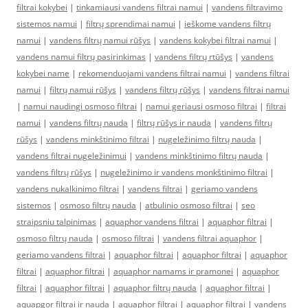
filtrai kokybei
|
tinkamiausi vandens filtrai namui
|
vandens filtravimo
sistemos namui
|
filtrų sprendimai namui
|
ieškome vandens filtrų
namui
|
vandens filtrų namui rūšys
|
vandens kokybei filtrai namui
|
vandens namui filtrų pasirinkimas
|
vandens filtrų rtūšys
|
vandens
kokybei name
|
rekomenduojami vandens filtrai namui
|
vandens filtrai
namui
|
filtrų namui rūšys
|
vandens filtrų rūšys
|
vandens filtrai namui
|
namui naudingi osmoso filtrai
|
namui geriausi osmoso filtrai
|
filtrai
namui
|
vandens filtrų nauda
|
filtrų rūšys ir nauda
|
vandens filtrų
rūšys
|
vandens minkštinimo filtrai
|
nugeležinimo filtrų nauda
|
vandens filtrai nugeležinimui
|
vandens minkštinimo filtrų nauda
|
vandens filtrų rūšys
|
nugeležinimo ir vandens monkštinimo filtrai
|
vandens nukalkinimo filtrai
|
vandens filtrai
|
geriamo vandens
sistemos
|
osmoso filtrų nauda
|
atbulinio osmoso filtrai
|
seo
straipsniu talpinimas
|
aquaphor vandens filtrai
|
aquaphor filtrai
|
osmoso filtrų nauda
|
osmoso filtrai
|
vandens filtrai aquaphor
|
geriamo vandens filtrai
|
aquaphor filtrai
|
aquaphor filtrai
|
aquaphor
filtrai
|
aquaphor filtrai
|
aquaphor namams ir pramonei
|
aquaphor
filtrai
|
aquaphor filtrai
|
aquaphor filtrų nauda
|
aquaphor filtrai
|
aquapgor filtrai ir nauda
|
aquaphor filtrai
|
aquaphor filtrai
|
vandens