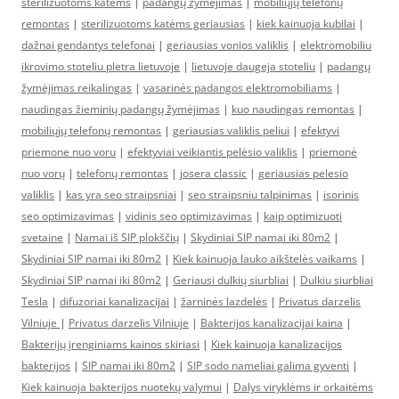
sterilizuotoms katėms
|
padangų žymėjimas
|
mobiliųjų telefonų
remontas
|
sterilizuotoms katėms geriausias
|
kiek kainuoja kubilai
|
dažnai gendantys telefonai
|
geriausias vonios valiklis
|
elektromobiliu
ikrovimo stoteliu pletra lietuvoje
|
lietuvoje daugeja stoteliu
|
padangų
žymėjimas reikalingas
|
vasarinės padangos elektromobiliams
|
naudingas žieminių padangų žymėjimas
|
kuo naudingas remontas
|
mobiliųjų telefonų remontas
|
geriausias valiklis peliui
|
efektyvi
priemone nuo voru
|
efektyviai veikiantis pelėsio valiklis
|
priemonė
nuo vorų
|
telefonų remontas
|
josera classic
|
geriausias pelesio
valiklis
|
kas yra seo straipsniai
|
seo straipsniu talpinimas
|
isorinis
seo optimizavimas
|
vidinis seo optimizavimas
|
kaip optimizuoti
svetaine
|
Namai iš SIP plokščių
|
Skydiniai SIP namai iki 80m2
|
Skydiniai SIP namai iki 80m2
|
Kiek kainuoja lauko aikštelės vaikams
|
Skydiniai SIP namai iki 80m2
|
Geriausi dulkių siurbliai
|
Dulkiu siurbliai
Tesla
|
difuzoriai kanalizacijai
|
žarninės lazdelės
|
Privatus darzelis
Vilniuje
|
Privatus darzelis Vilniuje
|
Bakterijos kanalizacijai kaina
|
Bakterijų įrenginiams kainos skiriasi
|
Kiek kainuoja kanalizacijos
bakterijos
|
SIP namai iki 80m2
|
SIP sodo nameliai galima gyventi
|
Kiek kainuoja bakterijos nuotekų valymui
|
Dalys viryklėms ir orkaitėms