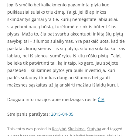
jog iš smėlio bei kalkakmenio pagaminta plyta kuo
puikiausiai sulaiko triukšmą. Taigi, jei iš aplinkos
sklindantys garsai yra tie, kurių nemėgstate labiausiai,
statydami naują būstą, turėtumėte rinktis būtent šias
plytas. Maža to, čia pat svarbu akcentuoti ir kitą šių plytų
savybę: tai – šilumos sulaikymas. Yra paskaičiuota, kad tie
pastatai, kurių sienos – iš šių plytų, šilumą sulaiko kur kas
labiau, nei iš sienos, sumūrytos iš kitų rūšių plytų. Taigi,
belieka tik patvirtinti tai, ką ir taip, ko gero, jau spėjote
pastebėti – silikatinės plytos yra puiki investicija, kuri
padės sutaupyti kur kas daugiau šilumos bei gauti
mažesnes sąskaitas už ją ar skirti mažiau išlaidų kurui.
Daugiau informacijos apie medžiagas rasite
ČIA
.
Straipsnis parašytas:
2015-04-05
This entry was posted in
Realybė
,
Skelbimai
,
Statyba
and tagged