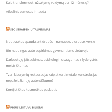
Kaip transformuoti užsakymų valdymą per 12 mėnesių?
Atbulinis osmosas ir nauda
SEO STRAIPSNIU TALPINIMAS
Nuotraukos spauda ant drobės – namuose, biuruose, versle
Itin naudingas auto supirkimas gyvenantiems Lietuvoje
Darbuotojų įsitraukimas, psichologinis saugumas ir lyderystės
meistriškumas
Tvari kiaurymių restauracija: kaip atkurti metalo konstrukcijas
nepažeidžiant jų autentiškumo?
Korėjietiškos kosmetikos paslaptis
PIGUS LEKTUVU BILIETAI