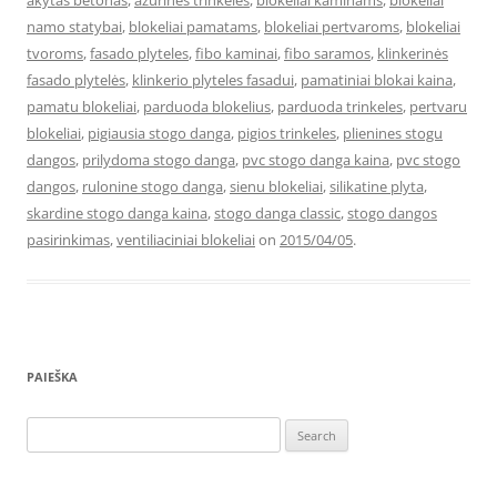
akytas betonas
,
azurines trinkeles
,
blokeliai kaminams
,
blokeliai
namo statybai
,
blokeliai pamatams
,
blokeliai pertvaroms
,
blokeliai
tvoroms
,
fasado plyteles
,
fibo kaminai
,
fibo saramos
,
klinkerinės
fasado plytelės
,
klinkerio plyteles fasadui
,
pamatiniai blokai kaina
,
pamatu blokeliai
,
parduoda blokelius
,
parduoda trinkeles
,
pertvaru
blokeliai
,
pigiausia stogo danga
,
pigios trinkeles
,
plienines stogu
dangos
,
prilydoma stogo danga
,
pvc stogo danga kaina
,
pvc stogo
dangos
,
rulonine stogo danga
,
sienu blokeliai
,
silikatine plyta
,
skardine stogo danga kaina
,
stogo danga classic
,
stogo dangos
pasirinkimas
,
ventiliaciniai blokeliai
on
2015/04/05
.
PAIEŠKA
Search
for: