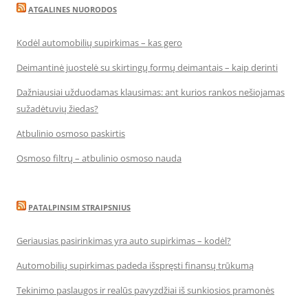
ATGALINES NUORODOS
Kodėl automobilių supirkimas – kas gero
Deimantinė juostelė su skirtingų formų deimantais – kaip derinti
Dažniausiai užduodamas klausimas: ant kurios rankos nešiojamas
sužadėtuvių žiedas?
Atbulinio osmoso paskirtis
Osmoso filtrų – atbulinio osmoso nauda
PATALPINSIM STRAIPSNIUS
Geriausias pasirinkimas yra auto supirkimas – kodėl?
Automobilių supirkimas padeda išspręsti finansų trūkumą
Tekinimo paslaugos ir realūs pavyzdžiai iš sunkiosios pramonės