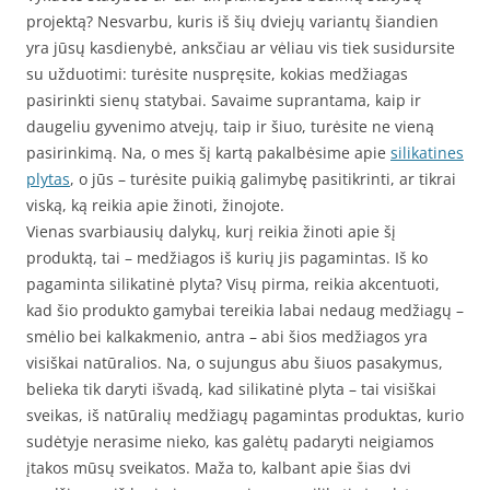
projektą? Nesvarbu, kuris iš šių dviejų variantų šiandien
yra jūsų kasdienybė, anksčiau ar vėliau vis tiek susidursite
su užduotimi: turėsite nuspręsite, kokias medžiagas
pasirinkti sienų statybai. Savaime suprantama, kaip ir
daugeliu gyvenimo atvejų, taip ir šiuo, turėsite ne vieną
pasirinkimą. Na, o mes šį kartą pakalbėsime apie
silikatines
plytas
, o jūs – turėsite puikią galimybę pasitikrinti, ar tikrai
viską, ką reikia apie žinoti, žinojote.
Vienas svarbiausių dalykų, kurį reikia žinoti apie šį
produktą, tai – medžiagos iš kurių jis pagamintas. Iš ko
pagaminta silikatinė plyta? Visų pirma, reikia akcentuoti,
kad šio produkto gamybai tereikia labai nedaug medžiagų –
smėlio bei kalkakmenio, antra – abi šios medžiagos yra
visiškai natūralios. Na, o sujungus abu šiuos pasakymus,
belieka tik daryti išvadą, kad silikatinė plyta – tai visiškai
sveikas, iš natūralių medžiagų pagamintas produktas, kurio
sudėtyje nerasime nieko, kas galėtų padaryti neigiamos
įtakos mūsų sveikatos. Maža to, kalbant apie šias dvi