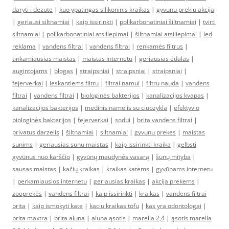
daryti i dezute
|
kuo ypatingas silikoninis kraikas
|
gyvunu prekiu akcija
|
geriausi siltnamiai
|
kaip issirinkti
|
polikarbonatiniai šiltnamiai
|
tvirti
siltnamiai
|
polikarbonatiniai atsiliepimai
|
šiltnamiai atsiliepimai
|
led
reklama
|
vandens filtrai
|
vandens filtrai
|
renkamės filtrus
|
tinkamiausias maistas
|
maistas internetu
|
geriausias ėdalas
|
augintojams
|
blogas
|
straipsniai
|
straipsniai
|
straipsniai
|
fejerverkai
|
ieskantiems filtru
|
filtrai namui
|
filtru nauda
|
vandens
filtrai
|
vandens filtrai
|
biologinės bakterijos
|
kanalizacijos kvapas
|
kanalizacijos bakterijos
|
medinis namelis su ciuozykla
|
efektyvio
biologinės bakterijos
|
fejerverkai
|
sodui
|
brita vandens filtrai
|
privatus darzelis
|
šiltnamiai
|
siltnamiai
|
gyvunu prekes
|
maistas
sunims
|
geriausias sunu maistas
|
kaip issirinkti kraika
|
gelbsti
gyvūnus nuo karščio
|
gyvūnų maudynės vasarą
|
šunų mityba
|
sausas maistas
|
kačių kraikas
|
kraikas katėms
|
gyvūnams internetu
|
perkamiausios internetu
|
geriausias kraikas
|
akcija prekems
|
zooprekės
|
vandens filtrai
|
kaip issirinkti
|
kraikas
|
vandens filtrai
brita
|
kaip ismokyti kate
|
kaciu kraikas tofu
|
kas yra odontologai
|
brita maxtra
|
brita aluna
|
aluna ąsotis
|
marella 2,4
|
ąsotis marella