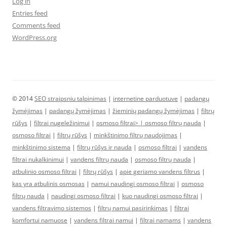
Log in
Entries feed
Comments feed
WordPress.org
© 2014
SEO straipsniu talpinimas
|
internetine parduotuve
|
padangų
žymėjimas
|
padangų žymėjimas
|
žieminių padangų žymėjimas
|
filtrų
rūšys
|
filtrai nugeležinimui
|
osmoso filtrai> |
osmoso filtrų nauda
|
osmoso filtrai
|
filtrų rūšys
|
minkštinimo filtrų naudojimas
|
minkštinimo sistema
|
filtrų rūšys ir nauda
|
osmoso filtrai
|
vandens
filtrai nukalkinimui
|
vandens filtrų nauda
|
osmoso filtrų nauda
|
atbulinio osmoso filtrai
|
filtrų rūšys
|
apie geriamo vandens filtrus
|
kas yra atbulinis osmosas
|
namui naudingi osmoso filtrai
|
osmoso
filtrų nauda
|
naudingi osmoso filtrai
|
kuo naudingi osmoso filtrai
|
vandens filtravimo sistemos
|
filtrų namui pasirinkimas
|
filtrai
komfortui namuose
|
vandens filtrai namui
|
filtrai namams
|
vandens