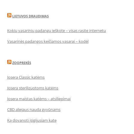
LIETUVOS DRAUDIMAS
Kokių vasarinių padangų ieškote – visas rasite internetu
Vasarinės padangos keičiamos vasarai – kodėl
ZOOPREKĖS
Josera Classic katėms
Josera sterilizuotoms katėms
Josera maistas katėms – atsiliepimai
CBD aliejaus nauda gyvūnams
Ką dovanoti įsigijusiam katę