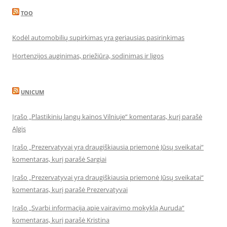
TOO
Kodėl automobilių supirkimas yra geriausias pasirinkimas
Hortenzijos auginimas, priežiūra, sodinimas ir ligos
UNICUM
Įrašo „Plastikinių langų kainos Vilniuje“ komentaras, kurį parašė
Algis
Įrašo „Prezervatyvai yra draugiškiausia priemonė Jūsų sveikatai“
komentaras, kurį parašė Sargiai
Įrašo „Prezervatyvai yra draugiškiausia priemonė Jūsų sveikatai“
komentaras, kurį parašė Prezervatyvai
Įrašo „Svarbi informacija apie vairavimo mokyklą Auruda“
komentaras, kurį parašė Kristina