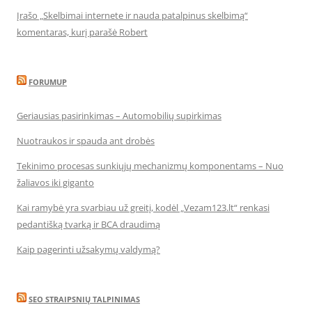
Įrašo „Skelbimai internete ir nauda patalpinus skelbimą“
komentaras, kurį parašė Robert
FORUMUP
Geriausias pasirinkimas – Automobilių supirkimas
Nuotraukos ir spauda ant drobės
Tekinimo procesas sunkiųjų mechanizmų komponentams – Nuo
žaliavos iki giganto
Kai ramybė yra svarbiau už greitį, kodėl „Vezam123.lt“ renkasi
pedantišką tvarką ir BCA draudimą
Kaip pagerinti užsakymų valdymą?
SEO STRAIPSNIŲ TALPINIMAS