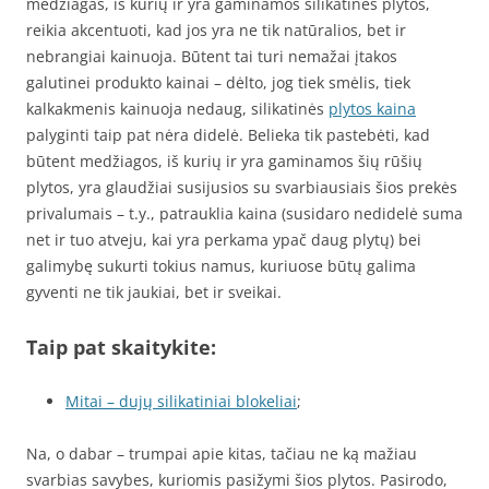
medžiagas, iš kurių ir yra gaminamos silikatinės plytos,
reikia akcentuoti, kad jos yra ne tik natūralios, bet ir
nebrangiai kainuoja. Būtent tai turi nemažai įtakos
galutinei produkto kainai – dėlto, jog tiek smėlis, tiek
kalkakmenis kainuoja nedaug, silikatinės
plytos kaina
palyginti taip pat nėra didelė. Belieka tik pastebėti, kad
būtent medžiagos, iš kurių ir yra gaminamos šių rūšių
plytos, yra glaudžiai susijusios su svarbiausiais šios prekės
privalumais – t.y., patrauklia kaina (susidaro nedidelė suma
net ir tuo atveju, kai yra perkama ypač daug plytų) bei
galimybę sukurti tokius namus, kuriuose būtų galima
gyventi ne tik jaukiai, bet ir sveikai.
Taip pat skaitykite:
Mitai – dujų silikatiniai blokeliai
;
Na, o dabar – trumpai apie kitas, tačiau ne ką mažiau
svarbias savybes, kuriomis pasižymi šios plytos. Pasirodo,