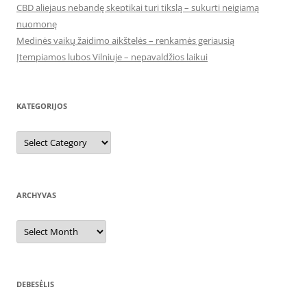
CBD aliejaus nebandę skeptikai turi tikslą – sukurti neigiamą
nuomonę
Medinės vaikų žaidimo aikštelės – renkamės geriausią
Įtempiamos lubos Vilniuje – nepavaldžios laikui
KATEGORIJOS
Kategorijos
ARCHYVAS
Archyvas
DEBESĖLIS