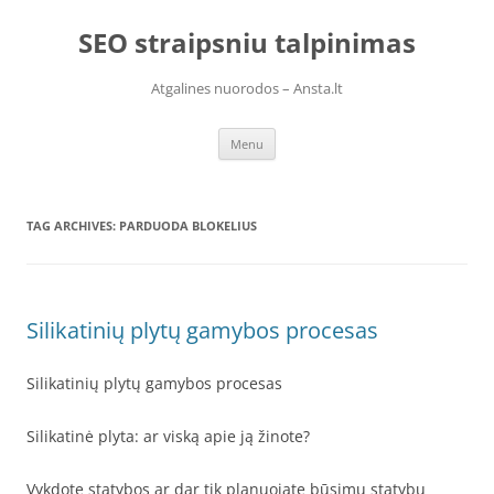
Skip
to
SEO straipsniu talpinimas
content
Atgalines nuorodos – Ansta.lt
Menu
TAG ARCHIVES:
PARDUODA BLOKELIUS
Silikatinių plytų gamybos procesas
Silikatinių plytų gamybos procesas
Silikatinė plyta: ar viską apie ją žinote?
Vykdote statybos ar dar tik planuojate būsimų statybų