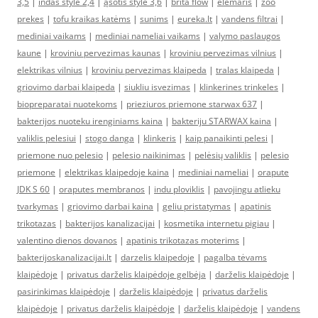
3,5
|
indas style 2,4
|
ąsotis style 3,6
|
brita flow
|
elemaris
|
zoo
prekes
|
tofu kraikas katėms
|
sunims
|
eureka.lt
|
vandens filtrai
|
mediniai vaikams
|
mediniai nameliai vaikams
|
valymo paslaugos
kaune
|
kroviniu pervezimas kaunas
|
kroviniu pervezimas vilnius
|
elektrikas vilnius
|
kroviniu pervezimas klaipeda
|
tralas klaipeda
|
griovimo darbai klaipeda
|
siukliu isvezimas
|
klinkerines trinkeles
|
biopreparatai nuotekoms
|
prieziuros priemone starwax 637
|
bakterijos nuoteku irenginiams kaina
|
bakteriju STARWAX kaina
|
valiklis pelesiui
|
stogo danga
|
klinkeris
|
kaip panaikinti pelesi
|
priemone nuo pelesio
|
pelesio naikinimas
|
pelėsių valiklis
|
pelesio
priemone
|
elektrikas klaipedoje kaina
|
mediniai nameliai
|
orapute
JDK S 60
|
oraputes membranos
|
indu ploviklis
|
pavojingu atlieku
tvarkymas
|
griovimo darbai kaina
|
geliu pristatymas
|
apatinis
trikotazas
|
bakterijos kanalizacijai
|
kosmetika internetu pigiau
|
valentino dienos dovanos
|
apatinis trikotazas moterims
|
bakterijoskanalizacijai.lt
|
darzelis klaipedoje
|
pagalba tėvams
klaipėdoje
|
privatus darželis klaipėdoje gelbėja
|
darželis klaipėdoje
|
pasirinkimas klaipėdoje
|
darželis klaipėdoje
|
privatus darželis
klaipėdoje
|
privatus darželis klaipėdoje
|
darželis klaipėdoje
|
vandens