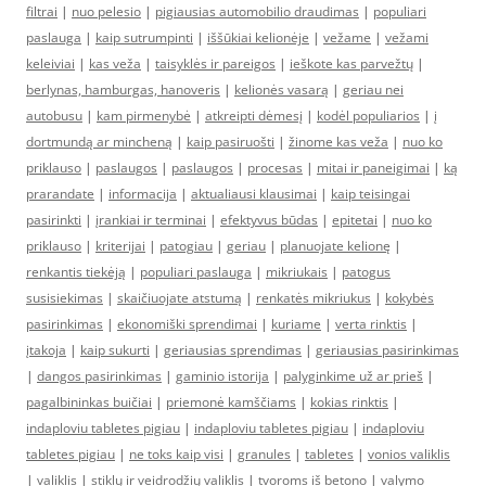
filtrai
|
nuo pelesio
|
pigiausias automobilio draudimas
|
populiari
paslauga
|
kaip sutrumpinti
|
iššūkiai kelionėje
|
vežame
|
vežami
keleiviai
|
kas veža
|
taisyklės ir pareigos
|
ieškote kas parvežtų
|
berlynas, hamburgas, hanoveris
|
kelionės vasarą
|
geriau nei
autobusu
|
kam pirmenybė
|
atkreipti dėmesį
|
kodėl populiarios
|
į
dortmundą ar mincheną
|
kaip pasiruošti
|
žinome kas veža
|
nuo ko
priklauso
|
paslaugos
|
paslaugos
|
procesas
|
mitai ir paneigimai
|
ką
prarandate
|
informacija
|
aktualiausi klausimai
|
kaip teisingai
pasirinkti
|
įrankiai ir terminai
|
efektyvus būdas
|
epitetai
|
nuo ko
priklauso
|
kriterijai
|
patogiau
|
geriau
|
planuojate kelionę
|
renkantis tiekėją
|
populiari paslauga
|
mikriukais
|
patogus
susisiekimas
|
skaičiuojate atstumą
|
renkatės mikriukus
|
kokybės
pasirinkimas
|
ekonomiški sprendimai
|
kuriame
|
verta rinktis
|
įtakoja
|
kaip sukurti
|
geriausias sprendimas
|
geriausias pasirinkimas
|
dangos pasirinkimas
|
gaminio istorija
|
palyginkime už ar prieš
|
pagalbininkas buičiai
|
priemonė kamščiams
|
kokias rinktis
|
indaploviu tabletes pigiau
|
indaploviu tabletes pigiau
|
indaploviu
tabletes pigiau
|
ne toks kaip visi
|
granules
|
tabletes
|
vonios valiklis
|
valiklis
|
stiklų ir veidrodžių valiklis
|
tvoroms iš betono
|
valymo