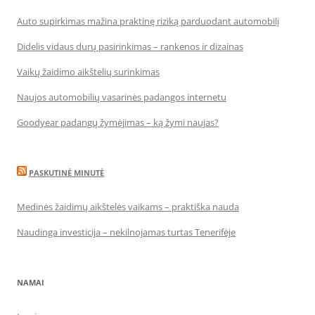
Auto supirkimas mažina praktinę riziką parduodant automobilį
Didelis vidaus durų pasirinkimas – rankenos ir dizainas
Vaikų žaidimo aikštelių surinkimas
Naujos automobilių vasarinės padangos internetu
Goodyear padangų žymėjimas – ką žymi naujas?
PASKUTINĖ MINUTĖ
Medinės žaidimų aikštelės vaikams – praktiška nauda
Naudinga investicija – nekilnojamas turtas Tenerifėje
NAMAI