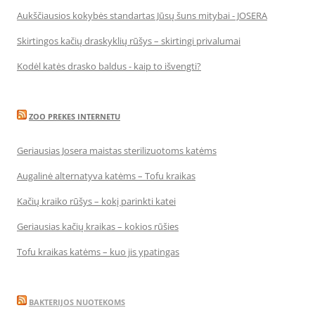
Aukščiausios kokybės standartas Jūsų šuns mitybai - JOSERA
Skirtingos kačių draskyklių rūšys – skirtingi privalumai
Kodėl katės drasko baldus - kaip to išvengti?
ZOO PREKES INTERNETU
Geriausias Josera maistas sterilizuotoms katėms
Augalinė alternatyva katėms – Tofu kraikas
Kačių kraiko rūšys – kokį parinkti katei
Geriausias kačių kraikas – kokios rūšies
Tofu kraikas katėms – kuo jis ypatingas
BAKTERIJOS NUOTEKOMS