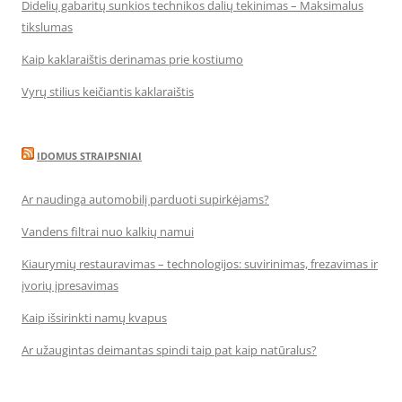
Didelių gabaritų sunkios technikos dalių tekinimas – Maksimalus
tikslumas
Kaip kaklaraištis derinamas prie kostiumo
Vyrų stilius keičiantis kaklaraištis
IDOMUS STRAIPSNIAI
Ar naudinga automobilį parduoti supirkėjams?
Vandens filtrai nuo kalkių namui
Kiaurymių restauravimas – technologijos: suvirinimas, frezavimas ir
įvorių įpresavimas
Kaip išsirinkti namų kvapus
Ar užaugintas deimantas spindi taip pat kaip natūralus?