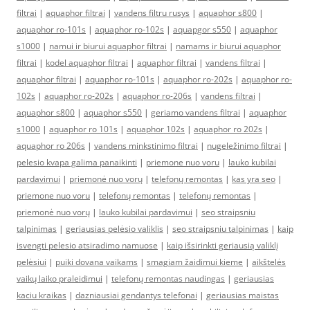
filtrai
|
aquaphor filtrai
|
vandens filtru rusys
|
aquaphor s800
|
aquaphor ro-101s
|
aquaphor ro-102s
|
aquapgor s550
|
aquaphor
s1000
|
namui ir biurui aquaphor filtrai
|
namams ir biurui aquaphor
filtrai
|
kodel aquaphor filtrai
|
aquaphor filtrai
|
vandens filtrai
|
aquaphor filtrai
|
aquaphor ro-101s
|
aquaphor ro-202s
|
aquaphor ro-
102s
|
aquaphor ro-202s
|
aquaphor ro-206s
|
vandens filtrai
|
aquaphor s800
|
aquaphor s550
|
geriamo vandens filtrai
|
aquaphor
s1000
|
aquaphor ro 101s
|
aquaphor 102s
|
aquaphor ro 202s
|
aquaphor ro 206s
|
vandens minkstinimo filtrai
|
nugeležinimo filtrai
|
pelesio kvapa galima panaikinti
|
priemone nuo voru
|
lauko kubilai
pardavimui
|
priemonė nuo vorų
|
telefonų remontas
|
kas yra seo
|
priemone nuo voru
|
telefonų remontas
|
telefonų remontas
|
priemonė nuo vorų
|
lauko kubilai pardavimui
|
seo straipsniu
talpinimas
|
geriausias pelėsio valiklis
|
seo straipsniu talpinimas
|
kaip
isvengti pelesio atsiradimo namuose
|
kaip išsirinkti geriausią valiklį
pelėsiui
|
puiki dovana vaikams
|
smagiam žaidimui kieme
|
aikštelės
vaikų laiko praleidimui
|
telefonų remontas naudingas
|
geriausias
kaciu kraikas
|
dazniausiai gendantys telefonai
|
geriausias maistas