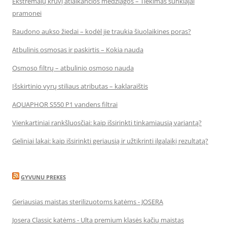
Ekstremalų krūvį atlaikančios medžiagos – Tiekimas sunkiajai
pramonei
Raudono aukso žiedai – kodėl jie traukia šiuolaikines poras?
Atbulinis osmosas ir paskirtis – Kokia nauda
Osmoso filtrų – atbulinio osmoso nauda
Išskirtinio vyrų stiliaus atributas – kaklaraištis
AQUAPHOR S550 P1 vandens filtrai
Vienkartiniai rankšluosčiai: kaip išsirinkti tinkamiausią variantą?
Geliniai lakai: kaip išsirinkti geriausią ir užtikrinti ilgalaikį rezultatą?
GYVUNU PREKES
Geriausias maistas sterilizuotoms katėms - JOSERA
Josera Classic katėms - Ulta premium klasės kačių maistas