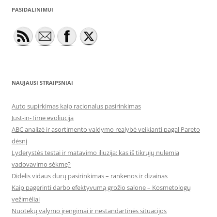
PASIDALINIMUI
NAUJAUSI STRAIPSNIAI
Auto supirkimas kaip racionalus pasirinkimas
Just-in-Time evoliucija
ABC analizė ir asortimento valdymo realybė veikianti pagal Pareto
dėsnį
Lyderystės testai ir matavimo iliuzija: kas iš tikrųjų nulemia
vadovavimo sėkmę?
Didelis vidaus durų pasirinkimas – rankenos ir dizainas
Kaip pagerinti darbo efektyvumą grožio salone – Kosmetologų
vežimėliai
Nuotekų valymo įrengimai ir nestandartinės situacijos