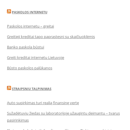
PASKOLOS INTERNETU
Paskolos internetu – greitai
Greitieji kreditai tapo paprastesni su skaičiuoklėmis
Banko paskola būstui
Greiti kreditai internetu Lietuvoje
Būsto paskolos palūkanos
STRAIPSNIU TALPINIMAS
Auto supirkimas turi realią finansinę vertę
Sužadėtuvių žiedas su laboratorijoje užaugintu deimantu – tvarus
pasirinkimas