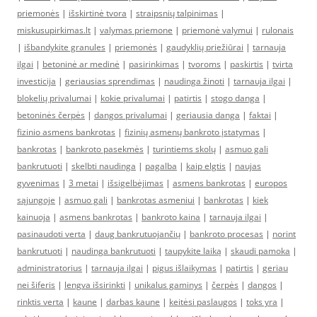
priemonės
|
išskirtinė tvora
|
straipsnių talpinimas
|
miskusupirkimas.lt
|
valymas priemone
|
priemonė valymui
|
rulonais
|
išbandykite granules
|
priemonės
|
gaudyklių priežiūrai
|
tarnauja
ilgai
|
betoninė ar medinė
|
pasirinkimas
|
tvoroms
|
paskirtis
|
tvirta
investicija
|
geriausias sprendimas
|
naudinga žinoti
|
tarnauja ilgai
|
blokelių privalumai
|
kokie privalumai
|
patirtis
|
stogo danga
|
betoninės čerpės
|
dangos privalumai
|
geriausia danga
|
faktai
|
fizinio asmens bankrotas
|
fizinių asmenų bankroto įstatymas
|
bankrotas
|
bankroto pasekmės
|
turintiems skolų
|
asmuo gali
bankrutuoti
|
skelbti naudinga
|
pagalba
|
kaip elgtis
|
naujas
gyvenimas
|
3 metai
|
išsigelbėjimas
|
asmens bankrotas
|
europos
sąjungoje
|
asmuo gali
|
bankrotas asmeniui
|
bankrotas
|
kiek
kainuoja
|
asmens bankrotas
|
bankroto kaina
|
tarnauja ilgai
|
pasinaudoti verta
|
daug bankrutuojančių
|
bankroto procesas
|
norint
bankrutuoti
|
naudinga bankrutuoti
|
taupykite laiką
|
skaudi pamoka
|
administratorius
|
tarnauja ilgai
|
pigus išlaikymas
|
patirtis
|
geriau
nei šiferis
|
lengva išsirinkti
|
unikalus gaminys
|
čerpės
|
dangos
|
rinktis verta
|
kaune
|
darbas kaune
|
keitėsi paslaugos
|
toks yra
|