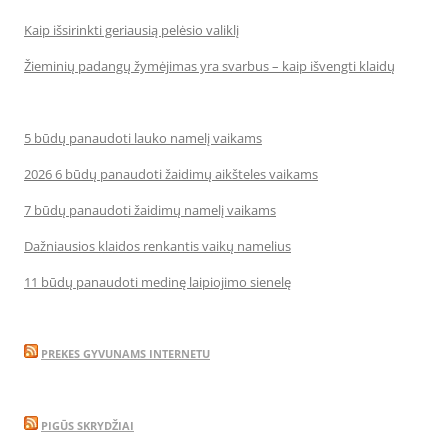
Kaip išsirinkti geriausią pelėsio valiklį
Žieminių padangų žymėjimas yra svarbus – kaip išvengti klaidų
5 būdų panaudoti lauko namelį vaikams
2026 6 būdų panaudoti žaidimų aikšteles vaikams
7 būdų panaudoti žaidimų namelį vaikams
Dažniausios klaidos renkantis vaikų namelius
11 būdų panaudoti medinę laipiojimo sienelę
PREKES GYVUNAMS INTERNETU
PIGŪS SKRYDŽIAI