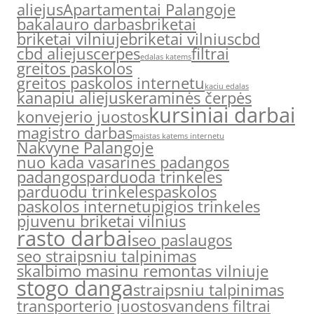
aliejus
Apartamentai Palangoje
bakalauro darbas
briketai
briketai vilniuje
briketai vilnius
cbd
cbd aliejus
cerpes
filtrai
edalas katems
greitos paskolos
greitos paskolos internetu
kaciu edalas
kanapiu aliejus
keraminės čerpės
kursiniai darbai
konvejerio juostos
magistro darbas
maistas katems internetu
Nakvyne Palangoje
nuo kada vasarines padangos
padangos
parduoda trinkeles
parduodu trinkeles
paskolos
paskolos internetu
pigios trinkeles
pjuvenu briketai vilnius
rasto darbai
seo paslaugos
seo straipsniu talpinimas
skalbimo masinu remontas vilniuje
stogo danga
straipsniu talpinimas
transporterio juostos
vandens filtrai