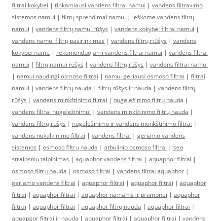
filtrai kokybei
|
tinkamiausi vandens filtrai namui
|
vandens filtravimo
sistemos namui
|
filtrų sprendimai namui
|
ieškome vandens filtrų
namui
|
vandens filtrų namui rūšys
|
vandens kokybei filtrai namui
|
vandens namui filtrų pasirinkimas
|
vandens filtrų rtūšys
|
vandens
kokybei name
|
rekomenduojami vandens filtrai namui
|
vandens filtrai
namui
|
filtrų namui rūšys
|
vandens filtrų rūšys
|
vandens filtrai namui
|
namui naudingi osmoso filtrai
|
namui geriausi osmoso filtrai
|
filtrai
namui
|
vandens filtrų nauda
|
filtrų rūšys ir nauda
|
vandens filtrų
rūšys
|
vandens minkštinimo filtrai
|
nugeležinimo filtrų nauda
|
vandens filtrai nugeležinimui
|
vandens minkštinimo filtrų nauda
|
vandens filtrų rūšys
|
nugeležinimo ir vandens monkštinimo filtrai
|
vandens nukalkinimo filtrai
|
vandens filtrai
|
geriamo vandens
sistemos
|
osmoso filtrų nauda
|
atbulinio osmoso filtrai
|
seo
straipsniu talpinimas
|
aquaphor vandens filtrai
|
aquaphor filtrai
|
osmoso filtrų nauda
|
osmoso filtrai
|
vandens filtrai aquaphor
|
geriamo vandens filtrai
|
aquaphor filtrai
|
aquaphor filtrai
|
aquaphor
filtrai
|
aquaphor filtrai
|
aquaphor namams ir pramonei
|
aquaphor
filtrai
|
aquaphor filtrai
|
aquaphor filtrų nauda
|
aquaphor filtrai
|
aquapgor filtrai ir nauda
|
aquaphor filtrai
|
aquaphor filtrai
|
vandens