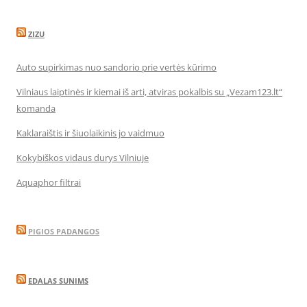
ZIZU
Auto supirkimas nuo sandorio prie vertės kūrimo
Vilniaus laiptinės ir kiemai iš arti, atviras pokalbis su „Vezam123.lt“
komanda
Kaklaraištis ir šiuolaikinis jo vaidmuo
Kokybiškos vidaus durys Vilniuje
Aquaphor filtrai
PIGIOS PADANGOS
EDALAS SUNIMS