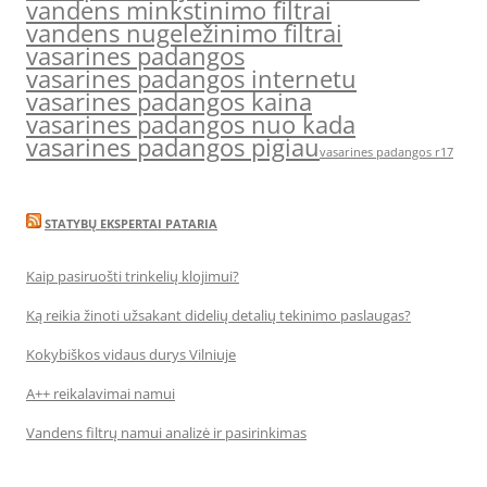
vandens minkstinimo filtrai
vandens nugeležinimo filtrai
vasarines padangos
vasarines padangos internetu
vasarines padangos kaina
vasarines padangos nuo kada
vasarines padangos pigiau
vasarines padangos r17
STATYBŲ EKSPERTAI PATARIA
Kaip pasiruošti trinkelių klojimui?
Ką reikia žinoti užsakant didelių detalių tekinimo paslaugas?
Kokybiškos vidaus durys Vilniuje
A++ reikalavimai namui
Vandens filtrų namui analizė ir pasirinkimas