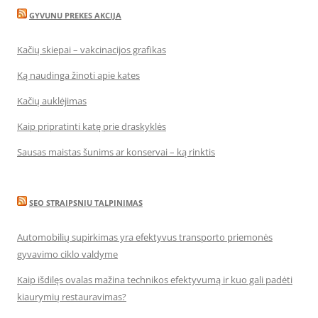
GYVUNU PREKES AKCIJA
Kačių skiepai – vakcinacijos grafikas
Ką naudinga žinoti apie kates
Kačių auklėjimas
Kaip pripratinti katę prie draskyklės
Sausas maistas šunims ar konservai – ką rinktis
SEO STRAIPSNIU TALPINIMAS
Automobilių supirkimas yra efektyvus transporto priemonės
gyvavimo ciklo valdyme
Kaip išdilęs ovalas mažina technikos efektyvumą ir kuo gali padėti
kiaurymių restauravimas?