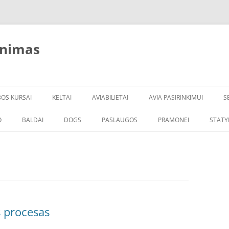
inimas
BOS KURSAI
KELTAI
AVIABILIETAI
AVIA PASIRINKIMUI
S
O
BALDAI
DOGS
PASLAUGOS
PRAMONEI
STATY
s procesas