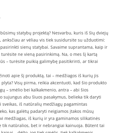
?
 būsimų statybų projektą? Nesvarbu, kuris iš šių dviejų
 anksčiau ar vėliau vis tiek susidursite su užduotimi:
pasirinkti sienų statybai. Savaime suprantama, kaip ir
 turėsite ne vieną pasirinkimą. Na, o mes šį kartą
 jūs – turėsite puikią galimybę pasitikrinti, ar tikrai
inoti apie šį produktą, tai – medžiagos iš kurių jis
 plyta? Visų pirma, reikia akcentuoti, kad šio produkto
ų – smėlio bei kalkakmenio, antra – abi šios
 o sujungus abu šiuos pasakymus, belieka tik daryti
škai sveikas, iš natūralių medžiagų pagamintas
eko, kas galėtų padaryti neigiamos įtakos mūsų
dvi medžiagas, iš kurių ir yra gaminamos silikatinės
e tik natūralios, bet ir nebrangiai kainuoja. Būtent tai
kainai – dėlto, jog tiek smėlis, tiek kalkakmenis