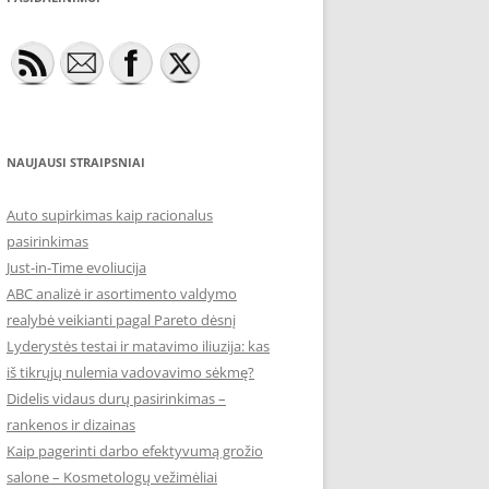
NAUJAUSI STRAIPSNIAI
Auto supirkimas kaip racionalus
pasirinkimas
Just-in-Time evoliucija
ABC analizė ir asortimento valdymo
realybė veikianti pagal Pareto dėsnį
Lyderystės testai ir matavimo iliuzija: kas
iš tikrųjų nulemia vadovavimo sėkmę?
Didelis vidaus durų pasirinkimas –
rankenos ir dizainas
Kaip pagerinti darbo efektyvumą grožio
salone – Kosmetologų vežimėliai