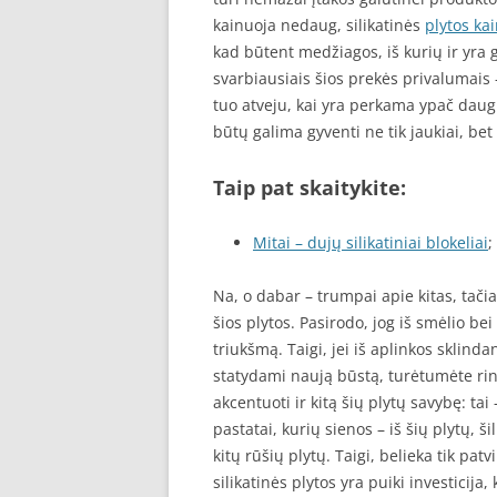
kainuoja nedaug, silikatinės
plytos ka
kad būtent medžiagos, iš kurių ir yra 
svarbiausiais šios prekės privalumais 
tuo atveju, kai yra perkama ypač daug
būtų galima gyventi ne tik jaukiai, bet 
Taip pat skaitykite:
Mitai – dujų silikatiniai blokeliai
;
Na, o dabar – trumpai apie kitas, tač
šios plytos. Pasirodo, jog iš smėlio b
triukšmą. Taigi, jei iš aplinkos sklinda
statydami naują būstą, turėtumėte rink
akcentuoti ir kitą šių plytų savybę: ta
pastatai, kurių sienos – iš šių plytų, š
kitų rūšių plytų. Taigi, belieka tik patvi
silikatinės plytos yra puiki investicij