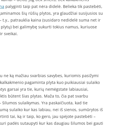
ina
palyginti taip pat nėra didelė. Belieka tik pastebėti,
gaminamos šių rūšių plytos, yra glaudžiai susijusios su
– t.y., patrauklia kaina (susidaro nedidelė suma net ir
 plytų) bei galimybę sukurti tokius namus, kuriuose
ir sveikai.
iau ne ką mažiau svarbias savybes, kuriomis pasižymi
ei kalkakmenio pagaminta plyta kuo puikiausiai sulaiko
ntys garsai yra tie, kurių nemėgstate labiausiai,
tis būtent šias plytas. Maža to, čia pat svarbu
i – šilumos sulaikymas. Yra paskaičiuota, kad tie
ilumą sulaiko kur kas labiau, nei iš sienos, sumūrytos iš
rtinti tai, ką ir taip, ko gero, jau spėjote pastebėti –
a, kuri padės sutaupyti kur kas daugiau šilumos bei gauti