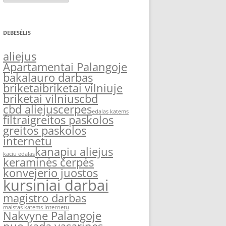
DEBESĖLIS
aliejus
Apartamentai Palangoje
bakalauro darbas
briketai
briketai vilniuje
briketai vilnius
cbd
cbd aliejus
cerpes
edalas katems
filtrai
greitos paskolos
greitos paskolos
internetu
kanapiu aliejus
kaciu edalas
keraminės čerpės
konvejerio juostos
kursiniai darbai
magistro darbas
maistas katems internetu
Nakvyne Palangoje