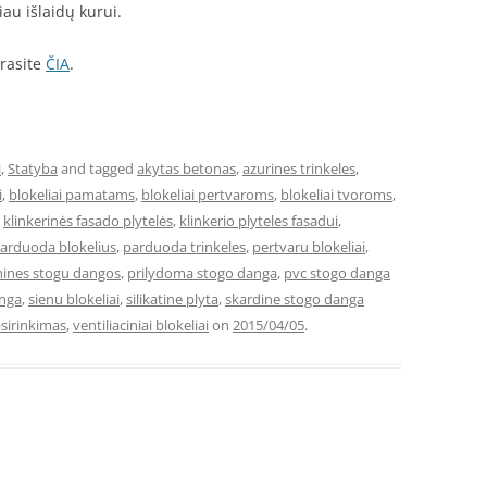
iau išlaidų kurui.
rasite
ČIA
.
i
,
Statyba
and tagged
akytas betonas
,
azurines trinkeles
,
i
,
blokeliai pamatams
,
blokeliai pertvaroms
,
blokeliai tvoroms
,
,
klinkerinės fasado plytelės
,
klinkerio plyteles fasadui
,
arduoda blokelius
,
parduoda trinkeles
,
pertvaru blokeliai
,
nines stogu dangos
,
prilydoma stogo danga
,
pvc stogo danga
anga
,
sienu blokeliai
,
silikatine plyta
,
skardine stogo danga
sirinkimas
,
ventiliaciniai blokeliai
on
2015/04/05
.