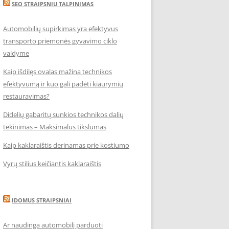
SEO STRAIPSNIU TALPINIMAS
Automobilių supirkimas yra efektyvus
transporto priemonės gyvavimo ciklo
valdyme
Kaip išdilęs ovalas mažina technikos
efektyvumą ir kuo gali padėti kiaurymių
restauravimas?
Didelių gabaritų sunkios technikos dalių
tekinimas – Maksimalus tikslumas
Kaip kaklaraištis derinamas prie kostiumo
Vyrų stilius keičiantis kaklaraištis
IDOMUS STRAIPSNIAI
Ar naudinga automobilį parduoti