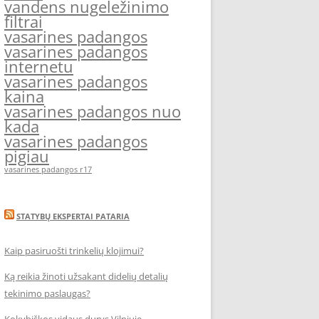
vandens nugeležinimo
filtrai
vasarines padangos
vasarines padangos
internetu
vasarines padangos
kaina
vasarines padangos nuo
kada
vasarines padangos
pigiau
vasarines padangos r17
STATYBŲ EKSPERTAI PATARIA
Kaip pasiruošti trinkelių klojimui?
Ką reikia žinoti užsakant didelių detalių
tekinimo paslaugas?