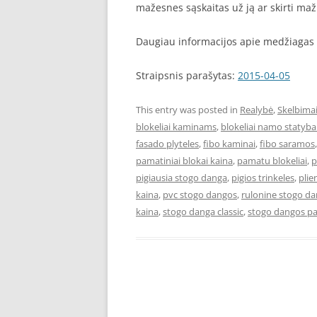
mažesnes sąskaitas už ją ar skirti maž
Daugiau informacijos apie medžiagas 
Straipsnis parašytas:
2015-04-05
This entry was posted in
Realybė
,
Skelbima
blokeliai kaminams
,
blokeliai namo statyba
fasado plyteles
,
fibo kaminai
,
fibo saramos
pamatiniai blokai kaina
,
pamatu blokeliai
,
p
pigiausia stogo danga
,
pigios trinkeles
,
plie
kaina
,
pvc stogo dangos
,
rulonine stogo d
kaina
,
stogo danga classic
,
stogo dangos pa