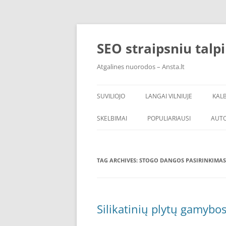
Skip
to
content
SEO straipsniu talp
Atgalines nuorodos – Ansta.lt
SUVILIOJO
LANGAI VILNIUJE
KAL
SKELBIMAI
POPULIARIAUSI
AUT
TAG ARCHIVES:
STOGO DANGOS PASIRINKIMAS
Silikatinių plytų gamybo