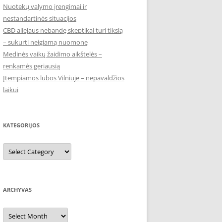
Nuotekų valymo įrengimai ir
nestandartinės situacijos
CBD aliejaus nebandę skeptikai turi tikslą
– sukurti neigiamą nuomonę
Medinės vaikų žaidimo aikštelės –
renkamės geriausią
Įtempiamos lubos Vilniuje – nepavaldžios
laikui
KATEGORIJOS
Kategorijos
ARCHYVAS
Archyvas