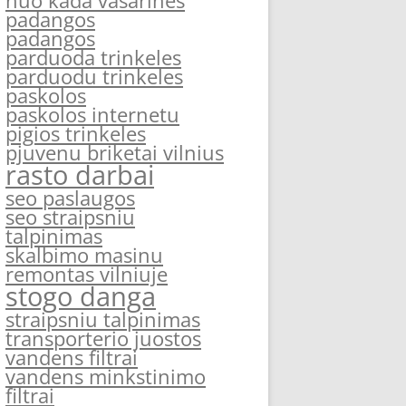
nuo kada vasarines
padangos
padangos
parduoda trinkeles
parduodu trinkeles
paskolos
paskolos internetu
pigios trinkeles
pjuvenu briketai vilnius
rasto darbai
seo paslaugos
seo straipsniu
talpinimas
skalbimo masinu
remontas vilniuje
stogo danga
straipsniu talpinimas
transporterio juostos
vandens filtrai
vandens minkstinimo
filtrai