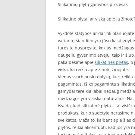
Silikatinių plytų gamybos procesas
Silikatinė plyta: ar viską apie ją žinote
Vykdote statybos ar dar tik planuojate
variantų šiandien yra jūsų kasdienybė,
turėsite nuspręsite, kokias medžiagas 
daugeliu gyvenimo atvejų, taip ir šiuo,
pakalbėsime apie
silikatines plytas
, o
viską, ką reikia apie žinoti, žinojote.
Vienas svarbiausių dalykų, kurį reikia ž
pagamintas. Iš ko pagaminta silikatinė
gamybai tereikia labai nedaug medžiag
medžiagos yra visiškai natūralios. Na,
išvadą, kad silikatinė plyta – tai visi
produktas, kurio sudėtyje nerasime ni
sveikatos. Maža to, kalbant apie šias 
plytos, reikia akcentuoti, kad jos yra n
turi nemažai įtakos galutinei produkto 