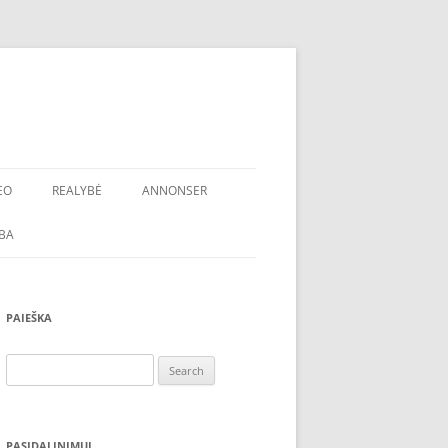
EO
REALYBĖ
ANNONSER
BA
PAIEŠKA
Search
for:
PASIDALINIMUI