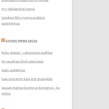
Kokybiškos vidaus durys Vilniuje
A++ reikalavimai namui
Vandens filtrų namui analizė ir
pasirinkimas
GYVUNU PREKES AKCIJA
Kačių skiepai – vakcinacijos grafikas
Ką naudinga žinoti apie kates
Kačių auklėjimas
Kaip pripratinti katę prie draskyklės
Sausas maistas šunims ar konservai – ką
rinktis