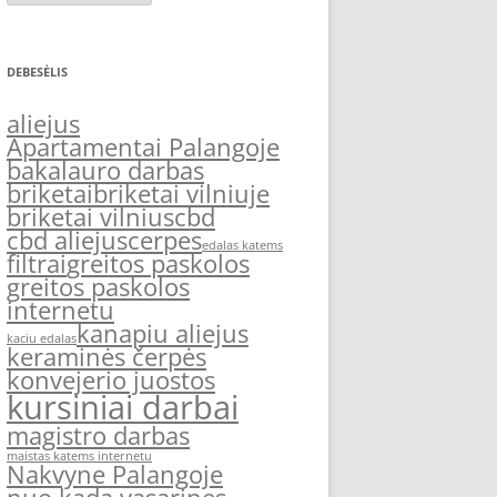
DEBESĖLIS
aliejus
Apartamentai Palangoje
bakalauro darbas
briketai
briketai vilniuje
briketai vilnius
cbd
cbd aliejus
cerpes
edalas katems
filtrai
greitos paskolos
greitos paskolos
internetu
kanapiu aliejus
kaciu edalas
keraminės čerpės
konvejerio juostos
kursiniai darbai
magistro darbas
maistas katems internetu
Nakvyne Palangoje