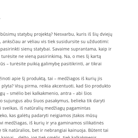
?
 būsimų statybų projektą? Nesvarbu, kuris iš šių dviejų
 anksčiau ar vėliau vis tiek susidursite su užduotimi:
pasirinkti sienų statybai. Savaime suprantama, kaip ir
 turėsite ne vieną pasirinkimą. Na, o mes šį kartą
 jūs – turėsite puikią galimybę pasitikrinti, ar tikrai
inoti apie šį produktą, tai – medžiagos iš kurių jis
 plyta? Visų pirma, reikia akcentuoti, kad šio produkto
ų – smėlio bei kalkakmenio, antra – abi šios
 o sujungus abu šiuos pasakymus, belieka tik daryti
škai sveikas, iš natūralių medžiagų pagamintas
eko, kas galėtų padaryti neigiamos įtakos mūsų
dvi medžiagas, iš kurių ir yra gaminamos silikatinės
e tik natūralios, bet ir nebrangiai kainuoja. Būtent tai
kainai – dėlto, jog tiek smėlis, tiek kalkakmenis