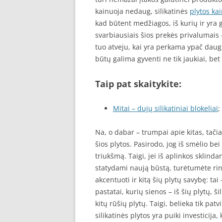
kainuoja nedaug, silikatinės
plytos ka
kad būtent medžiagos, iš kurių ir yra 
svarbiausiais šios prekės privalumais 
tuo atveju, kai yra perkama ypač daug
būtų galima gyventi ne tik jaukiai, bet 
Taip pat skaitykite:
Mitai – dujų silikatiniai blokeliai
;
Na, o dabar – trumpai apie kitas, tač
šios plytos. Pasirodo, jog iš smėlio b
triukšmą. Taigi, jei iš aplinkos sklinda
statydami naują būstą, turėtumėte rink
akcentuoti ir kitą šių plytų savybę: ta
pastatai, kurių sienos – iš šių plytų, š
kitų rūšių plytų. Taigi, belieka tik patvi
silikatinės plytos yra puiki investicij