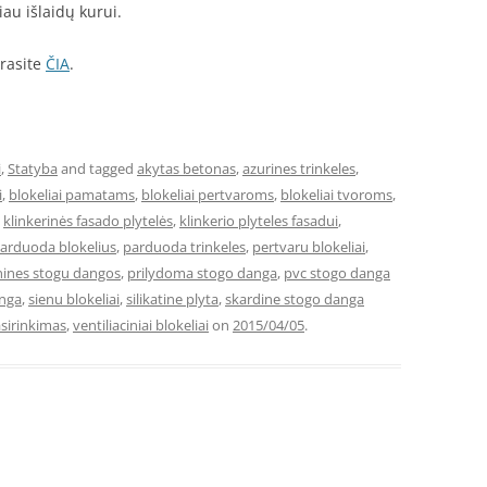
iau išlaidų kurui.
rasite
ČIA
.
i
,
Statyba
and tagged
akytas betonas
,
azurines trinkeles
,
i
,
blokeliai pamatams
,
blokeliai pertvaroms
,
blokeliai tvoroms
,
,
klinkerinės fasado plytelės
,
klinkerio plyteles fasadui
,
arduoda blokelius
,
parduoda trinkeles
,
pertvaru blokeliai
,
nines stogu dangos
,
prilydoma stogo danga
,
pvc stogo danga
anga
,
sienu blokeliai
,
silikatine plyta
,
skardine stogo danga
sirinkimas
,
ventiliaciniai blokeliai
on
2015/04/05
.