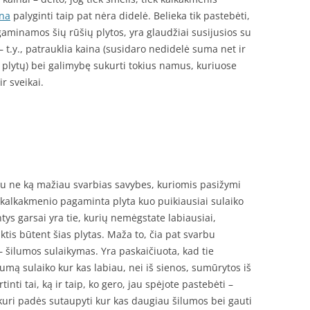
ina
palyginti taip pat nėra didelė. Belieka tik pastebėti,
gaminamos šių rūšių plytos, yra glaudžiai susijusios su
– t.y., patrauklia kaina (susidaro nedidelė suma net ir
 plytų) bei galimybę sukurti tokius namus, kuriuose
ir sveikai.
iau ne ką mažiau svarbias savybes, kuriomis pasižymi
ei kalkakmenio pagaminta plyta kuo puikiausiai sulaiko
ntys garsai yra tie, kurių nemėgstate labiausiai,
tis būtent šias plytas. Maža to, čia pat svarbu
i – šilumos sulaikymas. Yra paskaičiuota, kad tie
ilumą sulaiko kur kas labiau, nei iš sienos, sumūrytos iš
rtinti tai, ką ir taip, ko gero, jau spėjote pastebėti –
a, kuri padės sutaupyti kur kas daugiau šilumos bei gauti