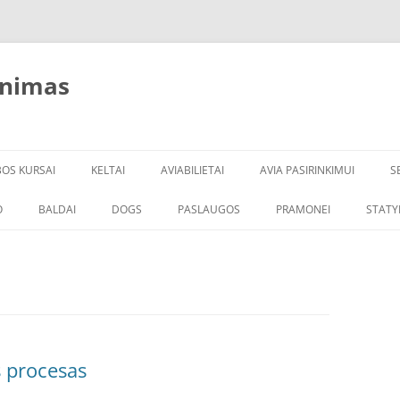
inimas
BOS KURSAI
KELTAI
AVIABILIETAI
AVIA PASIRINKIMUI
S
O
BALDAI
DOGS
PASLAUGOS
PRAMONEI
STATY
s procesas