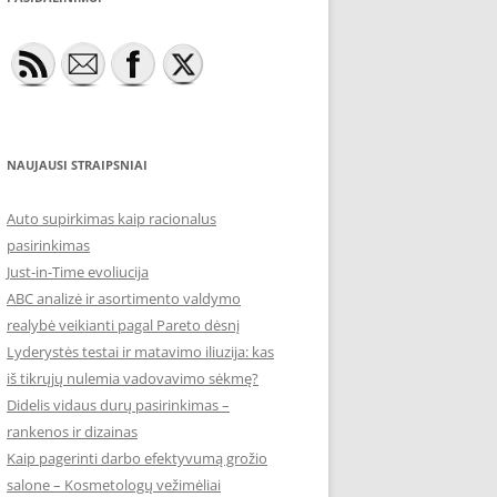
NAUJAUSI STRAIPSNIAI
Auto supirkimas kaip racionalus
pasirinkimas
Just-in-Time evoliucija
ABC analizė ir asortimento valdymo
realybė veikianti pagal Pareto dėsnį
Lyderystės testai ir matavimo iliuzija: kas
iš tikrųjų nulemia vadovavimo sėkmę?
Didelis vidaus durų pasirinkimas –
rankenos ir dizainas
Kaip pagerinti darbo efektyvumą grožio
salone – Kosmetologų vežimėliai