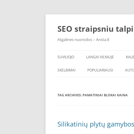
Skip
to
content
SEO straipsniu talp
Atgalines nuorodos – Ansta.lt
SUVILIOJO
LANGAI VILNIUJE
KAL
SKELBIMAI
POPULIARIAUSI
AUT
TAG ARCHIVES:
PAMATINIAI BLOKAI KAINA
Silikatinių plytų gamybo