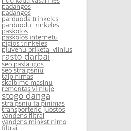
nuo kada vasarines
padangos
padangos
parduoda trinkeles
parduodu trinkeles
paskolos
paskolos internetu
pigios trinkeles
pjuvenu briketai vilnius
rasto darbai
seo paslaugos
seo straipsniu
talpinimas
skalbimo masinu
remontas vilniuje
stogo danga
straipsniu talpinimas
transporterio juostos
vandens filtrai
vandens minkstinimo
filtrai