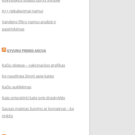
Kokybiškos vidaus durys Vilniuje
A++ reikalavimai namui
Vandens filtrų namui analizė ir
pasirinkimas
GYVUNU PREKES AKCIJA
Kačių skiepai – vakcinacijos grafikas
Ką naudinga žinoti apie kates
Kačių auklėjimas
Kaip pripratinti katę prie draskyklės
Sausas maistas šunims ar konservai – ką
rinktis