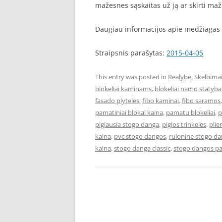
mažesnes sąskaitas už ją ar skirti maž
Daugiau informacijos apie medžiagas 
Straipsnis parašytas:
2015-04-05
This entry was posted in
Realybė
,
Skelbima
blokeliai kaminams
,
blokeliai namo statyba
fasado plyteles
,
fibo kaminai
,
fibo saramos
pamatiniai blokai kaina
,
pamatu blokeliai
,
p
pigiausia stogo danga
,
pigios trinkeles
,
plie
kaina
,
pvc stogo dangos
,
rulonine stogo d
kaina
,
stogo danga classic
,
stogo dangos pa