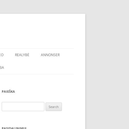
EO
REALYBĖ
ANNONSER
BA
PAIEŠKA
Search
for:
PASIDALINIMUI