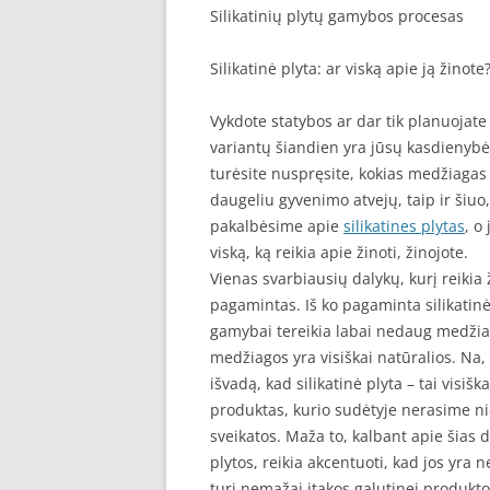
Silikatinių plytų gamybos procesas
Silikatinė plyta: ar viską apie ją žinote
Vykdote statybos ar dar tik planuojate
variantų šiandien yra jūsų kasdienybė,
turėsite nuspręsite, kokias medžiagas 
daugeliu gyvenimo atvejų, taip ir šiuo,
pakalbėsime apie
silikatines plytas
, o
viską, ką reikia apie žinoti, žinojote.
Vienas svarbiausių dalykų, kurį reikia ž
pagamintas. Iš ko pagaminta silikatinė
gamybai tereikia labai nedaug medžiag
medžiagos yra visiškai natūralios. Na,
išvadą, kad silikatinė plyta – tai visi
produktas, kurio sudėtyje nerasime ni
sveikatos. Maža to, kalbant apie šias 
plytos, reikia akcentuoti, kad jos yra n
turi nemažai įtakos galutinei produkto 