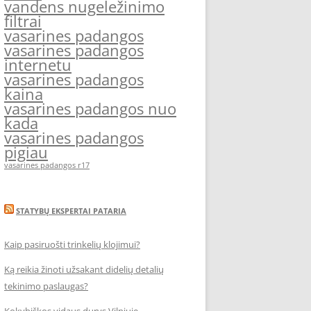
vandens nugeležinimo
filtrai
vasarines padangos
vasarines padangos
internetu
vasarines padangos
kaina
vasarines padangos nuo
kada
vasarines padangos
pigiau
vasarines padangos r17
STATYBŲ EKSPERTAI PATARIA
Kaip pasiruošti trinkelių klojimui?
Ką reikia žinoti užsakant didelių detalių
tekinimo paslaugas?