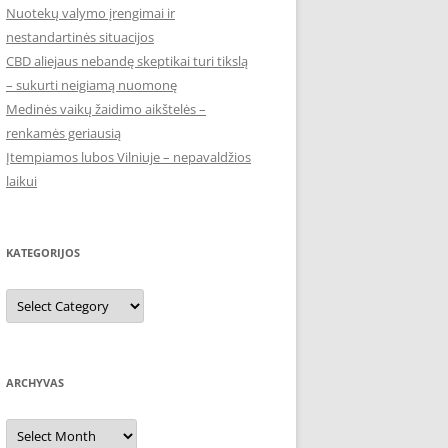
Nuotekų valymo įrengimai ir
nestandartinės situacijos
CBD aliejaus nebandę skeptikai turi tikslą
– sukurti neigiamą nuomonę
Medinės vaikų žaidimo aikštelės –
renkamės geriausią
Įtempiamos lubos Vilniuje – nepavaldžios
laikui
KATEGORIJOS
Kategorijos
ARCHYVAS
Archyvas