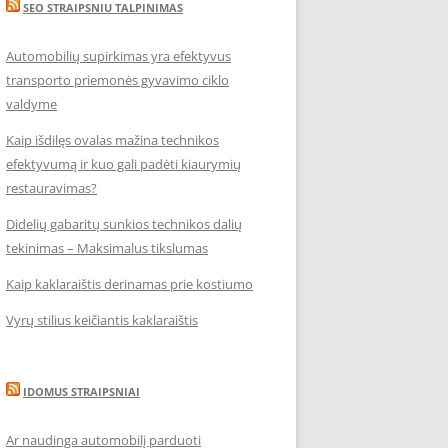
SEO STRAIPSNIU TALPINIMAS
Automobilių supirkimas yra efektyvus
transporto priemonės gyvavimo ciklo
valdyme
Kaip išdilęs ovalas mažina technikos
efektyvumą ir kuo gali padėti kiaurymių
restauravimas?
Didelių gabaritų sunkios technikos dalių
tekinimas – Maksimalus tikslumas
Kaip kaklaraištis derinamas prie kostiumo
Vyrų stilius keičiantis kaklaraištis
IDOMUS STRAIPSNIAI
Ar naudinga automobilį parduoti