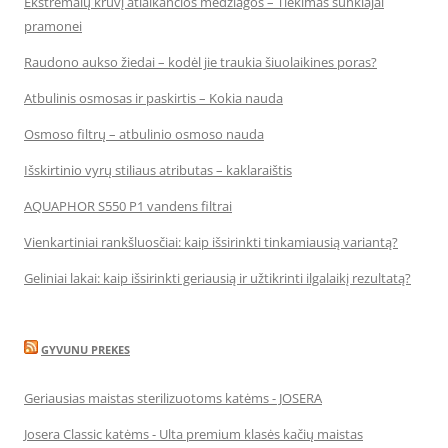
Ekstremalų krūvį atlaikančios medžiagos – Tiekimas sunkiajai
pramonei
Raudono aukso žiedai – kodėl jie traukia šiuolaikines poras?
Atbulinis osmosas ir paskirtis – Kokia nauda
Osmoso filtrų – atbulinio osmoso nauda
Išskirtinio vyrų stiliaus atributas – kaklaraištis
AQUAPHOR S550 P1 vandens filtrai
Vienkartiniai rankšluosčiai: kaip išsirinkti tinkamiausią variantą?
Geliniai lakai: kaip išsirinkti geriausią ir užtikrinti ilgalaikį rezultatą?
GYVUNU PREKES
Geriausias maistas sterilizuotoms katėms - JOSERA
Josera Classic katėms - Ulta premium klasės kačių maistas