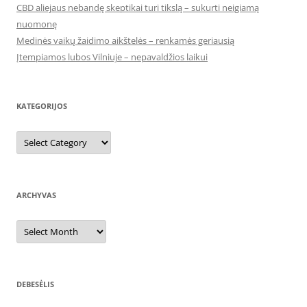
CBD aliejaus nebandę skeptikai turi tikslą – sukurti neigiamą
nuomonę
Medinės vaikų žaidimo aikštelės – renkamės geriausią
Įtempiamos lubos Vilniuje – nepavaldžios laikui
KATEGORIJOS
Kategorijos
ARCHYVAS
Archyvas
DEBESĖLIS