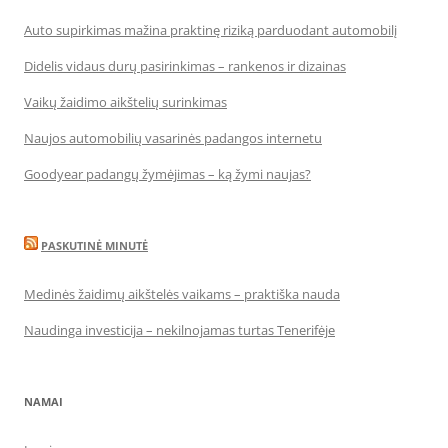
Auto supirkimas mažina praktinę riziką parduodant automobilį
Didelis vidaus durų pasirinkimas – rankenos ir dizainas
Vaikų žaidimo aikštelių surinkimas
Naujos automobilių vasarinės padangos internetu
Goodyear padangų žymėjimas – ką žymi naujas?
PASKUTINĖ MINUTĖ
Medinės žaidimų aikštelės vaikams – praktiška nauda
Naudinga investicija – nekilnojamas turtas Tenerifėje
NAMAI