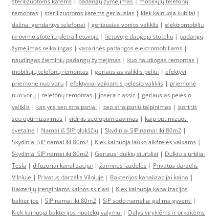
sterilizuotoms katėms
|
padangų žymėjimas
|
mobiliųjų telefonų
remontas
|
sterilizuotoms katėms geriausias
|
kiek kainuoja kubilai
|
dažnai gendantys telefonai
|
geriausias vonios valiklis
|
elektromobiliu
ikrovimo stoteliu pletra lietuvoje
|
lietuvoje daugeja stoteliu
|
padangų
žymėjimas reikalingas
|
vasarinės padangos elektromobiliams
|
naudingas žieminių padangų žymėjimas
|
kuo naudingas remontas
|
mobiliųjų telefonų remontas
|
geriausias valiklis peliui
|
efektyvi
priemone nuo voru
|
efektyviai veikiantis pelėsio valiklis
|
priemonė
nuo vorų
|
telefonų remontas
|
josera classic
|
geriausias pelesio
valiklis
|
kas yra seo straipsniai
|
seo straipsniu talpinimas
|
isorinis
seo optimizavimas
|
vidinis seo optimizavimas
|
kaip optimizuoti
svetaine
|
Namai iš SIP plokščių
|
Skydiniai SIP namai iki 80m2
|
Skydiniai SIP namai iki 80m2
|
Kiek kainuoja lauko aikštelės vaikams
|
Skydiniai SIP namai iki 80m2
|
Geriausi dulkių siurbliai
|
Dulkiu siurbliai
Tesla
|
difuzoriai kanalizacijai
|
žarninės lazdelės
|
Privatus darzelis
Vilniuje
|
Privatus darzelis Vilniuje
|
Bakterijos kanalizacijai kaina
|
Bakterijų įrenginiams kainos skiriasi
|
Kiek kainuoja kanalizacijos
bakterijos
|
SIP namai iki 80m2
|
SIP sodo nameliai galima gyventi
|
Kiek kainuoja bakterijos nuotekų valymui
|
Dalys viryklėms ir orkaitėms