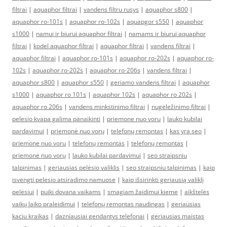
filtrai
|
aquaphor filtrai
|
vandens filtru rusys
|
aquaphor s800
|
aquaphor ro-101s
|
aquaphor ro-102s
|
aquapgor s550
|
aquaphor
s1000
|
namui ir biurui aquaphor filtrai
|
namams ir biurui aquaphor
filtrai
|
kodel aquaphor filtrai
|
aquaphor filtrai
|
vandens filtrai
|
aquaphor filtrai
|
aquaphor ro-101s
|
aquaphor ro-202s
|
aquaphor ro-
102s
|
aquaphor ro-202s
|
aquaphor ro-206s
|
vandens filtrai
|
aquaphor s800
|
aquaphor s550
|
geriamo vandens filtrai
|
aquaphor
s1000
|
aquaphor ro 101s
|
aquaphor 102s
|
aquaphor ro 202s
|
aquaphor ro 206s
|
vandens minkstinimo filtrai
|
nugeležinimo filtrai
|
pelesio kvapa galima panaikinti
|
priemone nuo voru
|
lauko kubilai
pardavimui
|
priemonė nuo vorų
|
telefonų remontas
|
kas yra seo
|
priemone nuo voru
|
telefonų remontas
|
telefonų remontas
|
priemonė nuo vorų
|
lauko kubilai pardavimui
|
seo straipsniu
talpinimas
|
geriausias pelėsio valiklis
|
seo straipsniu talpinimas
|
kaip
isvengti pelesio atsiradimo namuose
|
kaip išsirinkti geriausią valiklį
pelėsiui
|
puiki dovana vaikams
|
smagiam žaidimui kieme
|
aikštelės
vaikų laiko praleidimui
|
telefonų remontas naudingas
|
geriausias
kaciu kraikas
|
dazniausiai gendantys telefonai
|
geriausias maistas