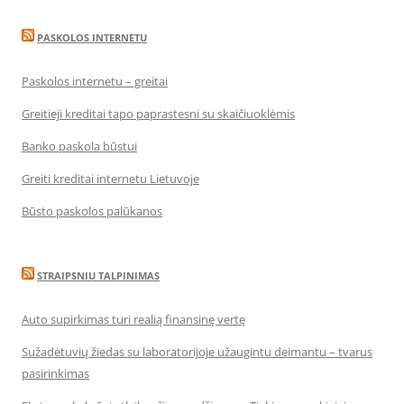
PASKOLOS INTERNETU
Paskolos internetu – greitai
Greitieji kreditai tapo paprastesni su skaičiuoklėmis
Banko paskola būstui
Greiti kreditai internetu Lietuvoje
Būsto paskolos palūkanos
STRAIPSNIU TALPINIMAS
Auto supirkimas turi realią finansinę vertę
Sužadėtuvių žiedas su laboratorijoje užaugintu deimantu – tvarus
pasirinkimas