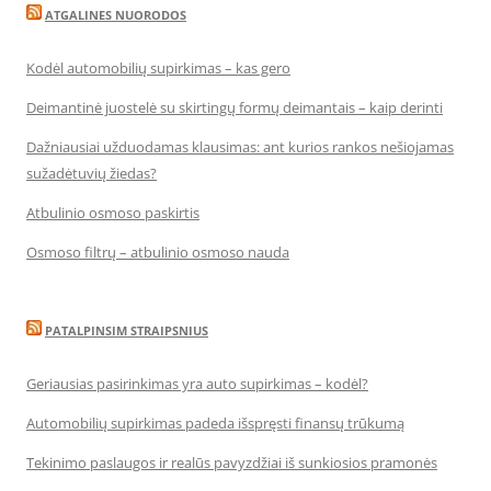
ATGALINES NUORODOS
Kodėl automobilių supirkimas – kas gero
Deimantinė juostelė su skirtingų formų deimantais – kaip derinti
Dažniausiai užduodamas klausimas: ant kurios rankos nešiojamas
sužadėtuvių žiedas?
Atbulinio osmoso paskirtis
Osmoso filtrų – atbulinio osmoso nauda
PATALPINSIM STRAIPSNIUS
Geriausias pasirinkimas yra auto supirkimas – kodėl?
Automobilių supirkimas padeda išspręsti finansų trūkumą
Tekinimo paslaugos ir realūs pavyzdžiai iš sunkiosios pramonės