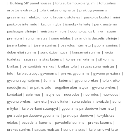
|
Building SIP panel houses
|
tofu su bambuko anglimi
|
tofu zalios
arbatos ekstraktu
|
tofu kraikas originalus
|
prekiu gyvunams
grazinimas
|
elektromobiliu krovimo stoteles
|
paskolos bustui
|
mini
paskolos internetu
|
kaciu mityba
|
išmokykite katę
|
perkraustymo
paslaugos vilniuje
|
meistras vilniuje
|
odontologijos klinika
|
super
premium
|
sunu maistas
|
sunu edalas
|
valandinis darzelis vilniuje
|
josera katems
|
josera sunims
|
paskolos internetu
|
guoliai sunims
|
dubeneliai sunims
|
sunu dziovintuvai
|
konservai sunims
|
kaciu
tualetas
|
sausas maistas katems
|
konservai katems
|
silikoninis
kraikas
|
bentonitinis kraikas
|
kraikas tofu
|
sausas sunu maistas
|
info
|
kaip sutaupyti gyvunams
|
prekes gyvunams
|
gyvunu prieziura
|
gyvunu augintojams
|
šunims
|
katėms
|
gyvunu prekes
|
tofu kraiko
naudojimas
|
ar patiks tofu
|
augalinė alternatyva
|
gyvunu prekes
|
kontaktai
|
apie mus
|
naujienos
|
nuorodos
|
nuorodos
|
nuorodos
|
gyvunu prekes internetu
|
edalo itaka
|
sunu edalas ir isvaizda
|
sunu
mityba
|
kaip perkant sutaupyti
|
gyvunams parduotuve internetu
|
geriausia parduotuve gyvunams
|
prekiu parduotuve
|
kokybiskas
edalas
|
pavadeliai katems
|
pavadeliai sunims
|
prekes katems
|
prekes sunims
|
sausas maistas
|
sunu maistas
|
kaip ismokyti kate