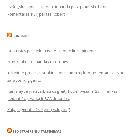
Įrašo „Skelbimai internete ir nauda patalpinus skelbimą“
komentaras, kurį parašė Robert
FORUMUP
Geriausias pasirinkimas – Automobilių supirkimas
Nuotraukos ir spauda ant drobės
Tekinimo procesas sunkiųjų mechanizmų komponentams – Nuo
žaliavos iki giganto
Kai ramybė yra svarbiau už greitį, kodėl „Vezam123.lt“ renkasi
pedantišką tvarką ir BCA draudimą
Kaip pagerinti užsakymų valdymą?
SEO STRAIPSNIŲ TALPINIMAS