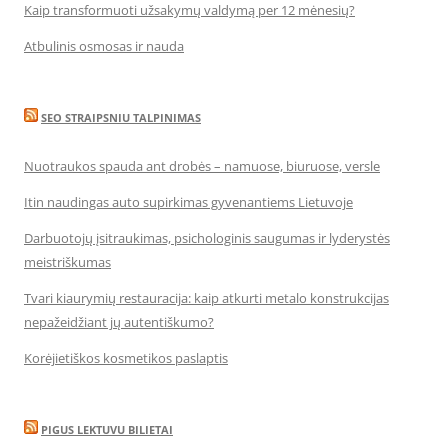
Kaip transformuoti užsakymų valdymą per 12 mėnesių?
Atbulinis osmosas ir nauda
SEO STRAIPSNIU TALPINIMAS
Nuotraukos spauda ant drobės – namuose, biuruose, versle
Itin naudingas auto supirkimas gyvenantiems Lietuvoje
Darbuotojų įsitraukimas, psichologinis saugumas ir lyderystės
meistriškumas
Tvari kiaurymių restauracija: kaip atkurti metalo konstrukcijas
nepažeidžiant jų autentiškumo?
Korėjietiškos kosmetikos paslaptis
PIGUS LEKTUVU BILIETAI