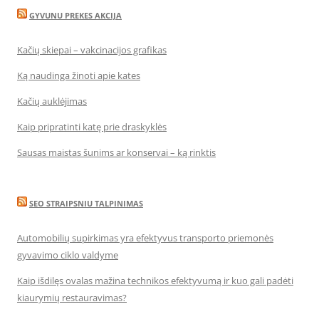
GYVUNU PREKES AKCIJA
Kačių skiepai – vakcinacijos grafikas
Ką naudinga žinoti apie kates
Kačių auklėjimas
Kaip pripratinti katę prie draskyklės
Sausas maistas šunims ar konservai – ką rinktis
SEO STRAIPSNIU TALPINIMAS
Automobilių supirkimas yra efektyvus transporto priemonės
gyvavimo ciklo valdyme
Kaip išdilęs ovalas mažina technikos efektyvumą ir kuo gali padėti
kiaurymių restauravimas?