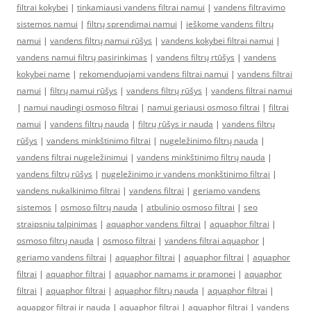
filtrai kokybei
|
tinkamiausi vandens filtrai namui
|
vandens filtravimo
sistemos namui
|
filtrų sprendimai namui
|
ieškome vandens filtrų
namui
|
vandens filtrų namui rūšys
|
vandens kokybei filtrai namui
|
vandens namui filtrų pasirinkimas
|
vandens filtrų rtūšys
|
vandens
kokybei name
|
rekomenduojami vandens filtrai namui
|
vandens filtrai
namui
|
filtrų namui rūšys
|
vandens filtrų rūšys
|
vandens filtrai namui
|
namui naudingi osmoso filtrai
|
namui geriausi osmoso filtrai
|
filtrai
namui
|
vandens filtrų nauda
|
filtrų rūšys ir nauda
|
vandens filtrų
rūšys
|
vandens minkštinimo filtrai
|
nugeležinimo filtrų nauda
|
vandens filtrai nugeležinimui
|
vandens minkštinimo filtrų nauda
|
vandens filtrų rūšys
|
nugeležinimo ir vandens monkštinimo filtrai
|
vandens nukalkinimo filtrai
|
vandens filtrai
|
geriamo vandens
sistemos
|
osmoso filtrų nauda
|
atbulinio osmoso filtrai
|
seo
straipsniu talpinimas
|
aquaphor vandens filtrai
|
aquaphor filtrai
|
osmoso filtrų nauda
|
osmoso filtrai
|
vandens filtrai aquaphor
|
geriamo vandens filtrai
|
aquaphor filtrai
|
aquaphor filtrai
|
aquaphor
filtrai
|
aquaphor filtrai
|
aquaphor namams ir pramonei
|
aquaphor
filtrai
|
aquaphor filtrai
|
aquaphor filtrų nauda
|
aquaphor filtrai
|
aquapgor filtrai ir nauda
|
aquaphor filtrai
|
aquaphor filtrai
|
vandens