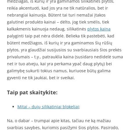
medžiagas, iš kurių ir yra gaminamos silikatinės plytos,
reikia akcentuoti, kad jos yra ne tik natūralios, bet ir
nebrangiai kainuoja. Būtent tai turi nemažai įtakos
galutinei produkto kainai – dėlto, jog tiek smėlis, tiek
kalkakmenis kainuoja nedaug, silikatinės
plytos kaina
palyginti taip pat nėra didelė. Belieka tik pastebėti, kad
būtent medžiagos, iš kurių ir yra gaminamos šių rūšių
plytos, yra glaudžiai susijusios su svarbiausiais šios prekės
privalumais – t.y., patrauklia kaina (susidaro nedidelė suma
net ir tuo atveju, kai yra perkama ypač daug plytų) bei
galimybę sukurti tokius namus, kuriuose būtų galima
gyventi ne tik jaukiai, bet ir sveikai.
Taip pat skaitykite:
Mitai – dujų silikatiniai blokeliai
;
Na, o dabar – trumpai apie kitas, tačiau ne ką mažiau
svarbias savybes, kuriomis pasižymi šios plytos. Pasirodo,