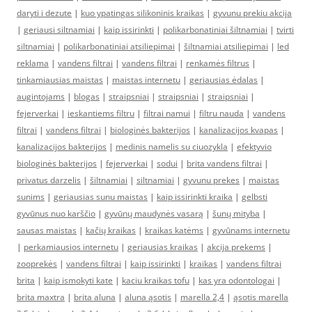
daryti i dezute
|
kuo ypatingas silikoninis kraikas
|
gyvunu prekiu akcija
|
geriausi siltnamiai
|
kaip issirinkti
|
polikarbonatiniai šiltnamiai
|
tvirti
siltnamiai
|
polikarbonatiniai atsiliepimai
|
šiltnamiai atsiliepimai
|
led
reklama
|
vandens filtrai
|
vandens filtrai
|
renkamės filtrus
|
tinkamiausias maistas
|
maistas internetu
|
geriausias ėdalas
|
augintojams
|
blogas
|
straipsniai
|
straipsniai
|
straipsniai
|
fejerverkai
|
ieskantiems filtru
|
filtrai namui
|
filtru nauda
|
vandens
filtrai
|
vandens filtrai
|
biologinės bakterijos
|
kanalizacijos kvapas
|
kanalizacijos bakterijos
|
medinis namelis su ciuozykla
|
efektyvio
biologinės bakterijos
|
fejerverkai
|
sodui
|
brita vandens filtrai
|
privatus darzelis
|
šiltnamiai
|
siltnamiai
|
gyvunu prekes
|
maistas
sunims
|
geriausias sunu maistas
|
kaip issirinkti kraika
|
gelbsti
gyvūnus nuo karščio
|
gyvūnų maudynės vasarą
|
šunų mityba
|
sausas maistas
|
kačių kraikas
|
kraikas katėms
|
gyvūnams internetu
|
perkamiausios internetu
|
geriausias kraikas
|
akcija prekems
|
zooprekės
|
vandens filtrai
|
kaip issirinkti
|
kraikas
|
vandens filtrai
brita
|
kaip ismokyti kate
|
kaciu kraikas tofu
|
kas yra odontologai
|
brita maxtra
|
brita aluna
|
aluna ąsotis
|
marella 2,4
|
ąsotis marella