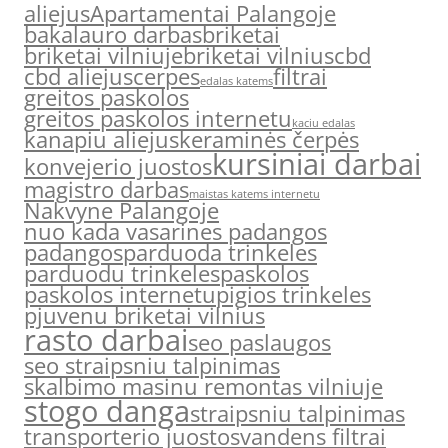
aliejus
Apartamentai Palangoje
bakalauro darbas
briketai
briketai vilniuje
briketai vilnius
cbd
cbd aliejus
cerpes
filtrai
edalas katems
greitos paskolos
greitos paskolos internetu
kaciu edalas
kanapiu aliejus
keraminės čerpės
kursiniai darbai
konvejerio juostos
magistro darbas
maistas katems internetu
Nakvyne Palangoje
nuo kada vasarines padangos
padangos
parduoda trinkeles
parduodu trinkeles
paskolos
paskolos internetu
pigios trinkeles
pjuvenu briketai vilnius
rasto darbai
seo paslaugos
seo straipsniu talpinimas
skalbimo masinu remontas vilniuje
stogo danga
straipsniu talpinimas
transporterio juostos
vandens filtrai