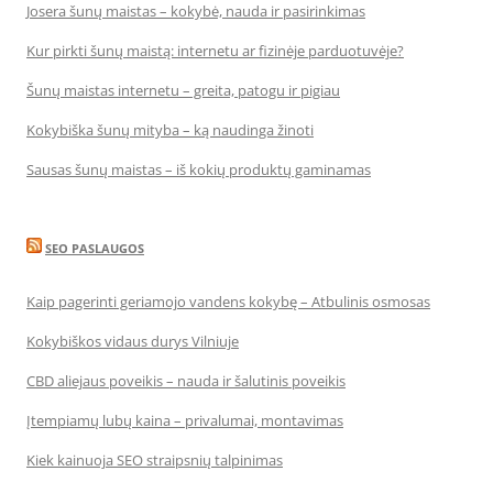
Josera šunų maistas – kokybė, nauda ir pasirinkimas
Kur pirkti šunų maistą: internetu ar fizinėje parduotuvėje?
Šunų maistas internetu – greita, patogu ir pigiau
Kokybiška šunų mityba – ką naudinga žinoti
Sausas šunų maistas – iš kokių produktų gaminamas
SEO PASLAUGOS
Kaip pagerinti geriamojo vandens kokybę – Atbulinis osmosas
Kokybiškos vidaus durys Vilniuje
CBD aliejaus poveikis – nauda ir šalutinis poveikis
Įtempiamų lubų kaina – privalumai, montavimas
Kiek kainuoja SEO straipsnių talpinimas