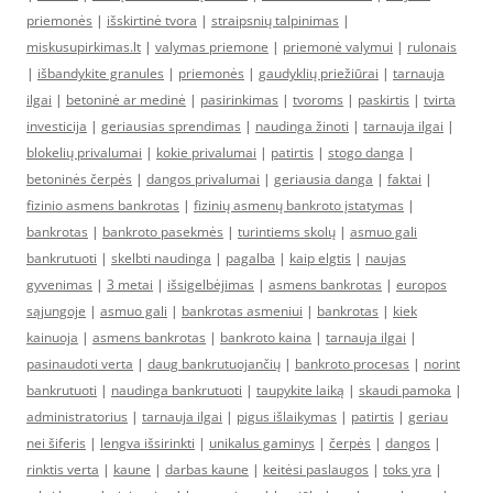
priemonės
|
išskirtinė tvora
|
straipsnių talpinimas
|
miskusupirkimas.lt
|
valymas priemone
|
priemonė valymui
|
rulonais
|
išbandykite granules
|
priemonės
|
gaudyklių priežiūrai
|
tarnauja
ilgai
|
betoninė ar medinė
|
pasirinkimas
|
tvoroms
|
paskirtis
|
tvirta
investicija
|
geriausias sprendimas
|
naudinga žinoti
|
tarnauja ilgai
|
blokelių privalumai
|
kokie privalumai
|
patirtis
|
stogo danga
|
betoninės čerpės
|
dangos privalumai
|
geriausia danga
|
faktai
|
fizinio asmens bankrotas
|
fizinių asmenų bankroto įstatymas
|
bankrotas
|
bankroto pasekmės
|
turintiems skolų
|
asmuo gali
bankrutuoti
|
skelbti naudinga
|
pagalba
|
kaip elgtis
|
naujas
gyvenimas
|
3 metai
|
išsigelbėjimas
|
asmens bankrotas
|
europos
sąjungoje
|
asmuo gali
|
bankrotas asmeniui
|
bankrotas
|
kiek
kainuoja
|
asmens bankrotas
|
bankroto kaina
|
tarnauja ilgai
|
pasinaudoti verta
|
daug bankrutuojančių
|
bankroto procesas
|
norint
bankrutuoti
|
naudinga bankrutuoti
|
taupykite laiką
|
skaudi pamoka
|
administratorius
|
tarnauja ilgai
|
pigus išlaikymas
|
patirtis
|
geriau
nei šiferis
|
lengva išsirinkti
|
unikalus gaminys
|
čerpės
|
dangos
|
rinktis verta
|
kaune
|
darbas kaune
|
keitėsi paslaugos
|
toks yra
|