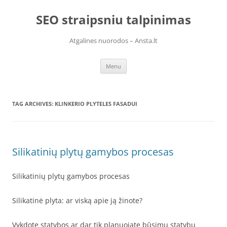
Skip
to
SEO straipsniu talpinimas
content
Atgalines nuorodos – Ansta.lt
Menu
TAG ARCHIVES:
KLINKERIO PLYTELES FASADUI
Silikatinių plytų gamybos procesas
Silikatinių plytų gamybos procesas
Silikatinė plyta: ar viską apie ją žinote?
Vykdote statybos ar dar tik planuojate būsimų statybų