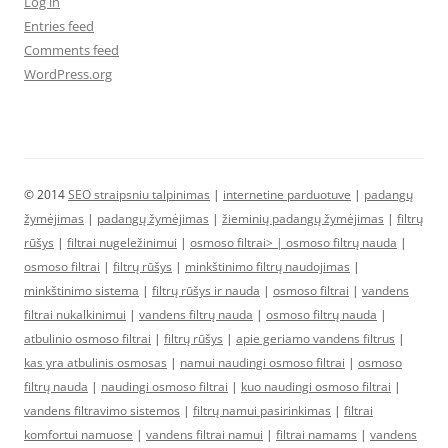
Log in
Entries feed
Comments feed
WordPress.org
© 2014
SEO straipsniu talpinimas
|
internetine parduotuve
|
padangų
žymėjimas
|
padangų žymėjimas
|
žieminių padangų žymėjimas
|
filtrų
rūšys
|
filtrai nugeležinimui
|
osmoso filtrai> |
osmoso filtrų nauda
|
osmoso filtrai
|
filtrų rūšys
|
minkštinimo filtrų naudojimas
|
minkštinimo sistema
|
filtrų rūšys ir nauda
|
osmoso filtrai
|
vandens
filtrai nukalkinimui
|
vandens filtrų nauda
|
osmoso filtrų nauda
|
atbulinio osmoso filtrai
|
filtrų rūšys
|
apie geriamo vandens filtrus
|
kas yra atbulinis osmosas
|
namui naudingi osmoso filtrai
|
osmoso
filtrų nauda
|
naudingi osmoso filtrai
|
kuo naudingi osmoso filtrai
|
vandens filtravimo sistemos
|
filtrų namui pasirinkimas
|
filtrai
komfortui namuose
|
vandens filtrai namui
|
filtrai namams
|
vandens