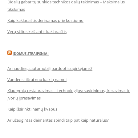
Didelių gabaritų sunkios technikos dalių tekinimas – Maksimalus
tikslumas
Kaip kaklaraištis derinamas prie kostiumo
Vyrų stilius keičiantis kaklaraištis
IDOMUS STRAIPSNIAI
Ar naudinga automobilį parduoti supirkėjams?
Vandens filtrai nuo kalkių namui
Kiaurymių restauravimas – technologijos: suvirinimas, frezavimas ir
įvorių įpresavimas
Kaip išsirinkti namų kvapus
Ar užaugintas deimantas spindi taip pat kaip natūralus?