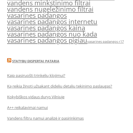
vandens minkstinimo filtrai
vandens nugeležinimo filtrai
vasarines padangos
vasarines padangos internetu
vasarines padangos kaina
vasarines padangos nuo kada
vasarines padangos pigiau
vasarines padangos r17
STATYBŲ EKSPERTAI PATARIA
Kaip pasiruošti trinkelių klojimui?
Ką reikia žinoti užsakant didelių detalių tekinimo paslaugas?
Kokybiškos vidaus durys Vilniuje
A++ reikalavimai namui
Vandens filtrų namui analizė ir pasirinkimas