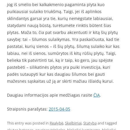
jog iš smėlio bei kalkakmenio pagaminta plyta kuo
puikiausiai sulaiko triukšmą. Taigi, jei iš aplinkos
sklindantys garsai yra tie, kurių nemėgstate labiausiai,
statydami naują būstą, turėtumėte rinktis būtent šias
plytas. Maža to, čia pat svarbu akcentuoti ir kitą šių plytų
savybę: tai – šilumos sulaikymas. Yra paskaičiuota, kad tie
pastatai, kurių sienos – iš šių plytų, šilumą sulaiko kur kas
labiau, nei iš sienos, sumūrytos iš kitų rūšių plytų. Taigi,
belieka tik patvirtinti tai, ką ir taip, ko gero, jau spėjote
pastebėti – silikatinės plytos yra puiki investicija, kuri
padės sutaupyti kur kas daugiau šilumos bei gauti
mažesnes sąskaitas už ją ar skirti mažiau išlaidų kurui.
Daugiau informacijos apie medžiagas rasite
ČIA
.
Straipsnis parašytas:
2015-04-05
This entry was posted in
Realybė
,
Skelbimai
,
Statyba
and tagged