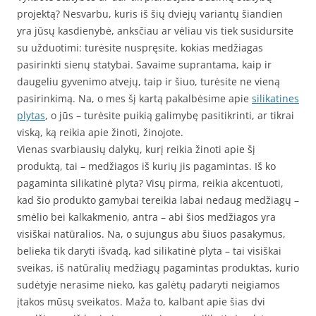
projektą? Nesvarbu, kuris iš šių dviejų variantų šiandien
yra jūsų kasdienybė, anksčiau ar vėliau vis tiek susidursite
su užduotimi: turėsite nuspręsite, kokias medžiagas
pasirinkti sienų statybai. Savaime suprantama, kaip ir
daugeliu gyvenimo atvejų, taip ir šiuo, turėsite ne vieną
pasirinkimą. Na, o mes šį kartą pakalbėsime apie
silikatines
plytas
, o jūs – turėsite puikią galimybę pasitikrinti, ar tikrai
viską, ką reikia apie žinoti, žinojote.
Vienas svarbiausių dalykų, kurį reikia žinoti apie šį
produktą, tai – medžiagos iš kurių jis pagamintas. Iš ko
pagaminta silikatinė plyta? Visų pirma, reikia akcentuoti,
kad šio produkto gamybai tereikia labai nedaug medžiagų –
smėlio bei kalkakmenio, antra – abi šios medžiagos yra
visiškai natūralios. Na, o sujungus abu šiuos pasakymus,
belieka tik daryti išvadą, kad silikatinė plyta – tai visiškai
sveikas, iš natūralių medžiagų pagamintas produktas, kurio
sudėtyje nerasime nieko, kas galėtų padaryti neigiamos
įtakos mūsų sveikatos. Maža to, kalbant apie šias dvi