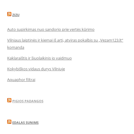
ZIZU
Auto supirkimas nuo sandorio prie vertės kūrimo
Vilniaus laiptinės ir kiemai iš arti, atviras pokalbis su „Vezam123.lt“
komanda
Kaklaraištis ir šiuolaikinis jo vaidmuo
Kokybiškos vidaus durys Vilniuje
Aquaphor filtrai
PIGIOS PADANGOS
EDALAS SUNIMS