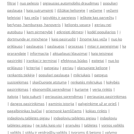
filtrai
|
nuo pelesio
|
pigiausias automobilio draudimas
|
populiari
paslauga
|
kaip sutrumpinti
|
iššūkiai kelionėje
|
vežame
|
vežami
keleiviai
|
kas veža
|
taisyklės ir pareigos
|
ieškote kas parvežtų
|
berlynas, hamburgas, hanoveris
|
kelionės vasarą
|
geriau nei
autobusu
|
kam pirmenybė
|
atkreipti dėmesį
|
kodėl populiarios
|
į
dortmundą ar mincheną
|
kaip pasiruošti
|
žinome kas veža
|
nuo ko
priklauso
|
paslaugos
|
paslaugos
|
procesas
|
mitai ir paneigimai
|
ką
prarandate
|
informacija
|
aktualiausi klausimai
|
kaip teisingai
pasirinkti
|
įrankiai ir terminai
|
efektyvus būdas
|
epitetai
|
nuo ko
priklauso
|
kriterijai
|
patogiau
|
geriau
|
planuojate kelionę
|
renkantis tiekėją
|
populiari paslauga
|
mikriukais
|
patogus
susisiekimas
|
skaičiuojate atstumą
|
renkatės mikriukus
|
kokybės
pasirinkimas
|
ekonomiški sprendimai
|
kuriame
|
verta rinktis
|
įtakoja
|
kaip sukurti
|
geriausias sprendimas
|
geriausias pasirinkimas
|
dangos pasirinkimas
|
gaminio istorija
|
palyginkime už ar prieš
|
pagalbininkas buičiai
|
priemonė kamščiams
|
kokias rinktis
|
indaploviu tabletes pigiau
|
indaploviu tabletes pigiau
|
indaploviu
tabletes pigiau
|
ne toks kaip visi
|
granules
|
tabletes
|
vonios valiklis
|
valiklis
|
stiklų ir veidrodžių valiklis
|
tvoroms iš betono
|
valymo