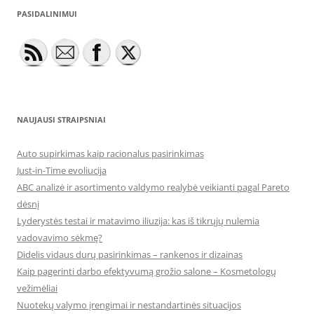
PASIDALINIMUI
NAUJAUSI STRAIPSNIAI
Auto supirkimas kaip racionalus pasirinkimas
Just-in-Time evoliucija
ABC analizė ir asortimento valdymo realybė veikianti pagal Pareto
dėsnį
Lyderystės testai ir matavimo iliuzija: kas iš tikrųjų nulemia
vadovavimo sėkmę?
Didelis vidaus durų pasirinkimas – rankenos ir dizainas
Kaip pagerinti darbo efektyvumą grožio salone – Kosmetologų
vežimėliai
Nuotekų valymo įrengimai ir nestandartinės situacijos