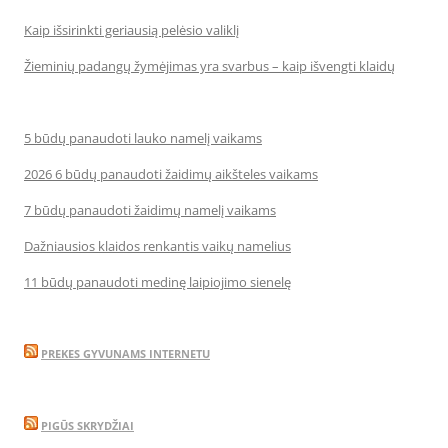
Kaip išsirinkti geriausią pelėsio valiklį
Žieminių padangų žymėjimas yra svarbus – kaip išvengti klaidų
5 būdų panaudoti lauko namelį vaikams
2026 6 būdų panaudoti žaidimų aikšteles vaikams
7 būdų panaudoti žaidimų namelį vaikams
Dažniausios klaidos renkantis vaikų namelius
11 būdų panaudoti medinę laipiojimo sienelę
PREKES GYVUNAMS INTERNETU
PIGŪS SKRYDŽIAI