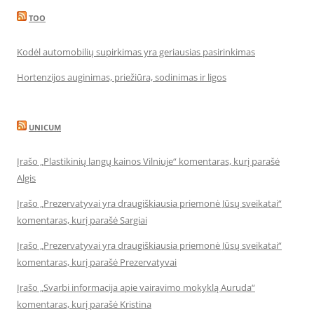
TOO
Kodėl automobilių supirkimas yra geriausias pasirinkimas
Hortenzijos auginimas, priežiūra, sodinimas ir ligos
UNICUM
Įrašo „Plastikinių langų kainos Vilniuje“ komentaras, kurį parašė
Algis
Įrašo „Prezervatyvai yra draugiškiausia priemonė Jūsų sveikatai“
komentaras, kurį parašė Sargiai
Įrašo „Prezervatyvai yra draugiškiausia priemonė Jūsų sveikatai“
komentaras, kurį parašė Prezervatyvai
Įrašo „Svarbi informacija apie vairavimo mokyklą Auruda“
komentaras, kurį parašė Kristina