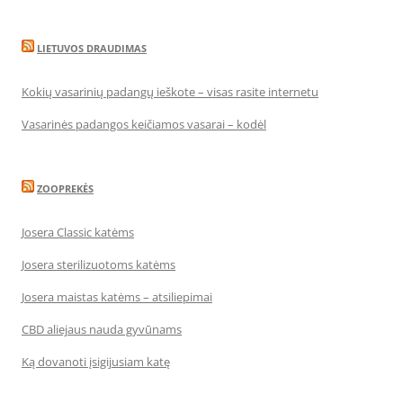
LIETUVOS DRAUDIMAS
Kokių vasarinių padangų ieškote – visas rasite internetu
Vasarinės padangos keičiamos vasarai – kodėl
ZOOPREKĖS
Josera Classic katėms
Josera sterilizuotoms katėms
Josera maistas katėms – atsiliepimai
CBD aliejaus nauda gyvūnams
Ką dovanoti įsigijusiam katę