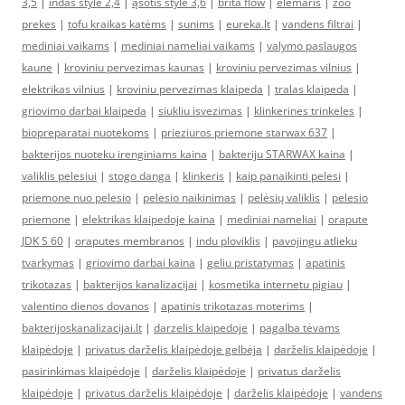
3,5
|
indas style 2,4
|
ąsotis style 3,6
|
brita flow
|
elemaris
|
zoo
prekes
|
tofu kraikas katėms
|
sunims
|
eureka.lt
|
vandens filtrai
|
mediniai vaikams
|
mediniai nameliai vaikams
|
valymo paslaugos
kaune
|
kroviniu pervezimas kaunas
|
kroviniu pervezimas vilnius
|
elektrikas vilnius
|
kroviniu pervezimas klaipeda
|
tralas klaipeda
|
griovimo darbai klaipeda
|
siukliu isvezimas
|
klinkerines trinkeles
|
biopreparatai nuotekoms
|
prieziuros priemone starwax 637
|
bakterijos nuoteku irenginiams kaina
|
bakteriju STARWAX kaina
|
valiklis pelesiui
|
stogo danga
|
klinkeris
|
kaip panaikinti pelesi
|
priemone nuo pelesio
|
pelesio naikinimas
|
pelėsių valiklis
|
pelesio
priemone
|
elektrikas klaipedoje kaina
|
mediniai nameliai
|
orapute
JDK S 60
|
oraputes membranos
|
indu ploviklis
|
pavojingu atlieku
tvarkymas
|
griovimo darbai kaina
|
geliu pristatymas
|
apatinis
trikotazas
|
bakterijos kanalizacijai
|
kosmetika internetu pigiau
|
valentino dienos dovanos
|
apatinis trikotazas moterims
|
bakterijoskanalizacijai.lt
|
darzelis klaipedoje
|
pagalba tėvams
klaipėdoje
|
privatus darželis klaipėdoje gelbėja
|
darželis klaipėdoje
|
pasirinkimas klaipėdoje
|
darželis klaipėdoje
|
privatus darželis
klaipėdoje
|
privatus darželis klaipėdoje
|
darželis klaipėdoje
|
vandens