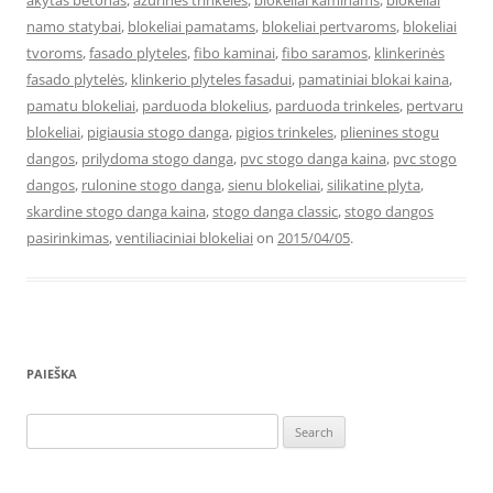
akytas betonas
,
azurines trinkeles
,
blokeliai kaminams
,
blokeliai
namo statybai
,
blokeliai pamatams
,
blokeliai pertvaroms
,
blokeliai
tvoroms
,
fasado plyteles
,
fibo kaminai
,
fibo saramos
,
klinkerinės
fasado plytelės
,
klinkerio plyteles fasadui
,
pamatiniai blokai kaina
,
pamatu blokeliai
,
parduoda blokelius
,
parduoda trinkeles
,
pertvaru
blokeliai
,
pigiausia stogo danga
,
pigios trinkeles
,
plienines stogu
dangos
,
prilydoma stogo danga
,
pvc stogo danga kaina
,
pvc stogo
dangos
,
rulonine stogo danga
,
sienu blokeliai
,
silikatine plyta
,
skardine stogo danga kaina
,
stogo danga classic
,
stogo dangos
pasirinkimas
,
ventiliaciniai blokeliai
on
2015/04/05
.
PAIEŠKA
Search
for: