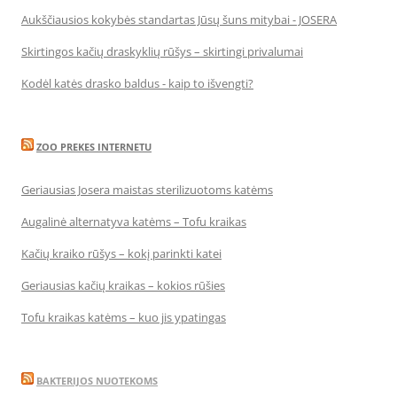
Aukščiausios kokybės standartas Jūsų šuns mitybai - JOSERA
Skirtingos kačių draskyklių rūšys – skirtingi privalumai
Kodėl katės drasko baldus - kaip to išvengti?
ZOO PREKES INTERNETU
Geriausias Josera maistas sterilizuotoms katėms
Augalinė alternatyva katėms – Tofu kraikas
Kačių kraiko rūšys – kokį parinkti katei
Geriausias kačių kraikas – kokios rūšies
Tofu kraikas katėms – kuo jis ypatingas
BAKTERIJOS NUOTEKOMS